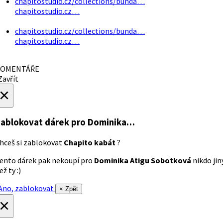
chapitostudio.cz/collections/bunda…
chapitostudio.cz…
chapitostudio.cz/collections/bunda…
chapitostudio.cz…
OMENTÁŘE
avřít
×
ablokovat dárek
pro Dominika…
hceš si zablokovat
Chapito kabát
?
ento dárek pak nekoupí pro
Dominika Atigu Sobotková
nikdo jin
ež ty :)
no, zablokovat
× Zpět
×