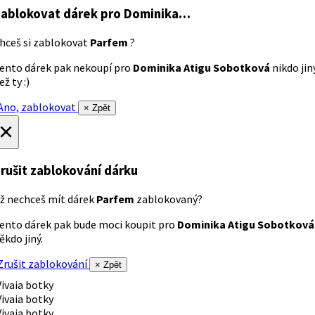
ablokovat dárek
pro Dominika…
hceš si zablokovat
Parfem
?
ento dárek pak nekoupí pro
Dominika Atigu Sobotková
nikdo jin
ež ty :)
no, zablokovat
× Zpět
×
rušit zablokování dárku
ž nechceš mít dárek
Parfem
zablokovaný?
ento dárek pak bude moci koupit pro
Dominika Atigu Sobotková
ěkdo jiný.
rušit zablokování
× Zpět