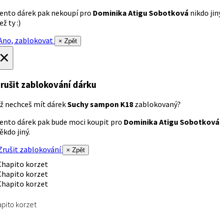
ento dárek pak nekoupí pro
Dominika Atigu Sobotková
nikdo jin
ež ty :)
no, zablokovat
× Zpět
×
rušit zablokování dárku
ž nechceš mít dárek
Suchy sampon K18
zablokovaný?
ento dárek pak bude moci koupit pro
Dominika Atigu Sobotková
ěkdo jiný.
rušit zablokování
× Zpět
pito korzet