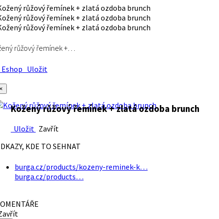
ený růžový řemínek +…
Eshop
Uložit
×
Kožený růžový řemínek + zlatá ozdoba brunch
Uložit
Zavřít
DKAZY, KDE TO SEHNAT
burga.cz/products/kozeny-reminek-k…
burga.cz/products…
OMENTÁŘE
avřít