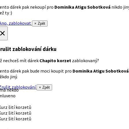
ento dárek pak nekoupí pro
Dominika Atigu Sobotková
nikdo jin
ež ty :)
no, zablokovat
× Zpět
×
rušit zablokování dárku
ž nechceš mít dárek
Chapito korzet
zablokovaný?
ento dárek pak bude moci koupit pro
Dominika Atigu Sobotková
ěkdo jiný.
rušit zablokování
× Zpět
 má někdo
mluveno