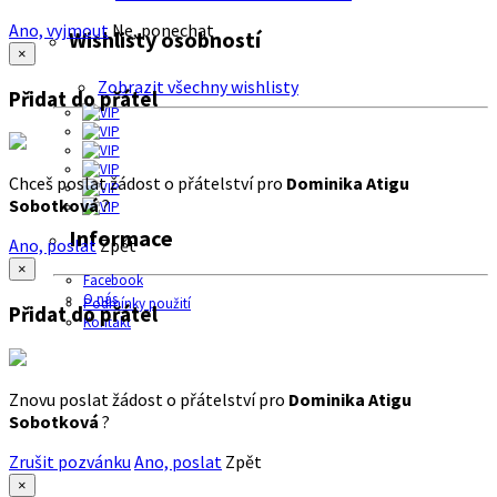
Ano, vyjmout
Ne, ponechat
Wishlisty osobností
×
Zobrazit všechny wishlisty
Přidat do přátel
Chceš poslat žádost o přátelství pro
Dominika Atigu
Sobotková
?
Informace
Ano, poslat
Zpět
×
Facebook
O nás
Podmínky použití
Přidat do přátel
Kontakt
Znovu poslat žádost o přátelství pro
Dominika Atigu
Sobotková
?
Zrušit pozvánku
Ano, poslat
Zpět
×