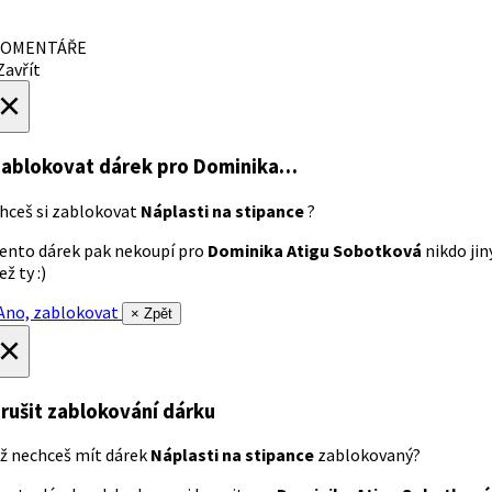
OMENTÁŘE
avřít
×
ablokovat dárek
pro Dominika…
hceš si zablokovat
Náplasti na stipance
?
ento dárek pak nekoupí pro
Dominika Atigu Sobotková
nikdo jin
ež ty :)
no, zablokovat
× Zpět
×
rušit zablokování dárku
ž nechceš mít dárek
Náplasti na stipance
zablokovaný?