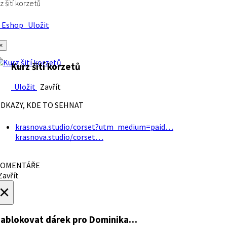
z šití korzetů
Eshop
Uložit
×
Kurz šití korzetů
Uložit
Zavřít
DKAZY, KDE TO SEHNAT
krasnova.studio/corset?utm_medium=paid…
krasnova.studio/corset…
OMENTÁŘE
avřít
×
ablokovat dárek
pro Dominika…