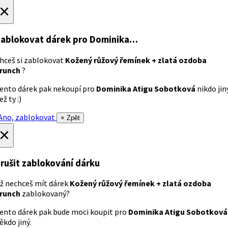
×
ablokovat dárek
pro Dominika…
hceš si zablokovat
Kožený růžový řemínek + zlatá ozdoba
runch
?
ento dárek pak nekoupí pro
Dominika Atigu Sobotková
nikdo jin
ež ty :)
no, zablokovat
× Zpět
×
rušit zablokování dárku
ž nechceš mít dárek
Kožený růžový řemínek + zlatá ozdoba
runch
zablokovaný?
ento dárek pak bude moci koupit pro
Dominika Atigu Sobotková
ěkdo jiný.