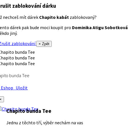
rušit zablokování dárku
ž nechceš mít dárek
Chapito kabát
zablokovaný?
ento dárek pak bude moci koupit pro
Dominika Atigu Sobotková
ěkdo jiný.
rušit zablokování
× Zpět
apito bunda Tee
Eshop
Uložit
×
Chapito bunda Tee
Jednu z těchto tří, výběr nechám na vas