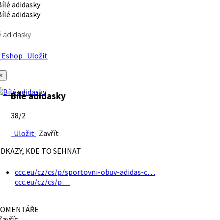
é adidasky
Eshop
Uložit
×
Bílé adidasky
38/2
Uložit
Zavřít
DKAZY, KDE TO SEHNAT
ccc.eu/cz/cs/p/sportovni-obuv-adidas-c…
ccc.eu/cz/cs/p…
OMENTÁŘE
avřít