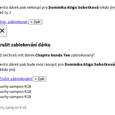
ento dárek pak nekoupí pro
Dominika Atigu Sobotková
nikdo jin
ež ty :)
no, zablokovat
× Zpět
×
rušit zablokování dárku
ž nechceš mít dárek
Chapito bunda Tee
zablokovaný?
ento dárek pak bude moci koupit pro
Dominika Atigu Sobotková
ěkdo jiný.
rušit zablokování
× Zpět
chy sampon K18