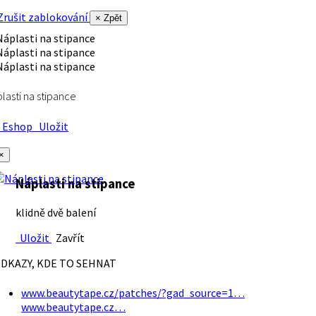
rušit zablokování
× Zpět
lasti na stipance
Eshop
Uložit
×
Náplasti na stipance
klidně dvě balení
Uložit
Zavřít
DKAZY, KDE TO SEHNAT
www.beautytape.cz/patches/?gad_source=1…
www.beautytape.cz…