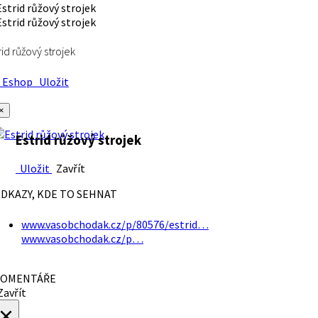
rid růžový strojek
Eshop
Uložit
×
Estrid růžový strojek
Uložit
Zavřít
DKAZY, KDE TO SEHNAT
www.vasobchodak.cz/p/80576/estrid…
www.vasobchodak.cz/p…
OMENTÁŘE
avřít
×