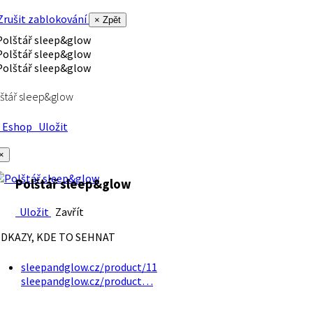
rušit zablokování
× Zpět
štář sleep&glow
Eshop
Uložit
×
Polštář sleep&glow
Uložit
Zavřít
DKAZY, KDE TO SEHNAT
sleepandglow.cz/product/11
sleepandglow.cz/product…