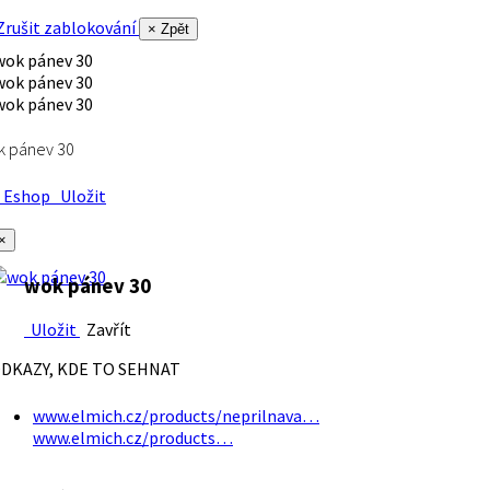
rušit zablokování
× Zpět
k pánev 30
Eshop
Uložit
×
wok pánev 30
Uložit
Zavřít
DKAZY, KDE TO SEHNAT
www.elmich.cz/products/neprilnava…
www.elmich.cz/products…