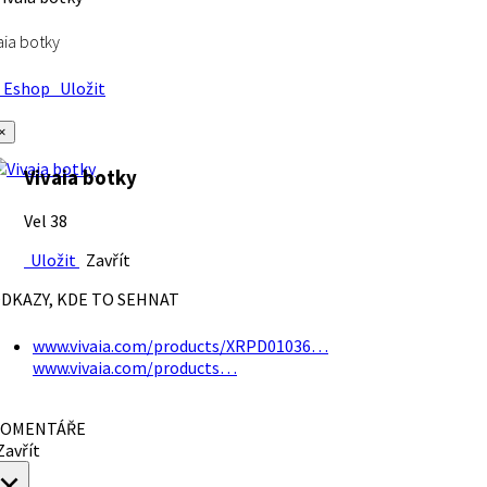
aia botky
Eshop
Uložit
×
Vivaia botky
Vel 38
Uložit
Zavřít
DKAZY, KDE TO SEHNAT
www.vivaia.com/products/XRPD01036…
www.vivaia.com/products…
OMENTÁŘE
avřít
×