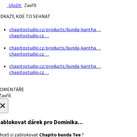
Uložit
Zavřít
DKAZY, KDE TO SEHNAT
chapitostudio.cz/products/bunda-kantha…
chapitostudio.cz…
chapitostudio.cz/products/bunda-kantha…
chapitostudio.cz…
chapitostudio.cz/products/bunda-kantha…
chapitostudio.cz…
OMENTÁŘE
avřít
×
ablokovat dárek
pro Dominika…
hceš si zablokovat
Chapito bunda Tee
?