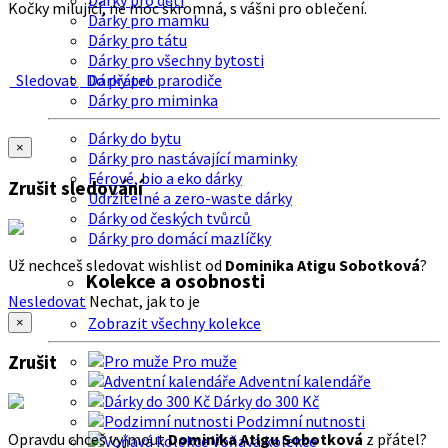
Dárky pro děti
Kočky milující, ne moc skromná, s vášni pro oblečení.
Dárky pro mamku
Dárky pro tátu
Dárky pro všechny bytosti
Sledovat
Do přátel
Dárky pro prarodiče
Dárky pro miminka
Dárky do bytu
×
Dárky pro nastávající maminky
Férové, bio a eko dárky
Zrušit sledování
Udržitelné a zero-waste dárky
Dárky od českých tvůrců
Dárky pro domácí mazlíčky
Už nechceš sledovat wishlist od
Dominika Atigu Sobotková
?
Kolekce a osobnosti
Nesledovat
Nechat, jak to je
Zobrazit všechny kolekce
×
Zrušit
Pro muže
Adventní kalendáře
Dárky do 300 Kč
Podzimní nutnosti
Opravdu chceš vyjmout
Dominika Atigu Sobotková
z přátel?
Voňavá kolekce