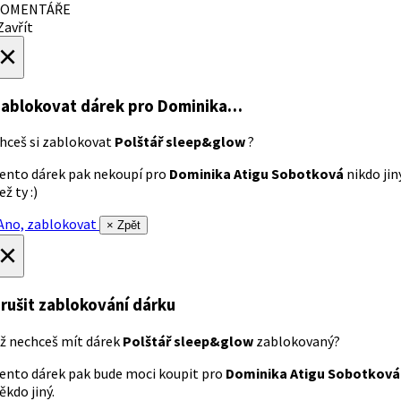
OMENTÁŘE
avřít
×
ablokovat dárek
pro Dominika…
hceš si zablokovat
Polštář sleep&glow
?
ento dárek pak nekoupí pro
Dominika Atigu Sobotková
nikdo jin
ež ty :)
no, zablokovat
× Zpět
×
rušit zablokování dárku
ž nechceš mít dárek
Polštář sleep&glow
zablokovaný?
ento dárek pak bude moci koupit pro
Dominika Atigu Sobotková
ěkdo jiný.