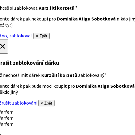
hceš si zablokovat
Kurz šití korzetů
?
ento dárek pak nekoupí pro
Dominika Atigu Sobotková
nikdo jin
ež ty :)
no, zablokovat
× Zpět
×
rušit zablokování dárku
ž nechceš mít dárek
Kurz šití korzetů
zablokovaný?
ento dárek pak bude moci koupit pro
Dominika Atigu Sobotková
ěkdo jiný.
rušit zablokování
× Zpět