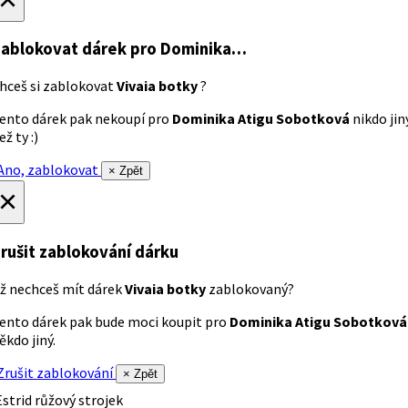
ablokovat dárek
pro Dominika…
hceš si zablokovat
Vivaia botky
?
ento dárek pak nekoupí pro
Dominika Atigu Sobotková
nikdo jin
ež ty :)
no, zablokovat
× Zpět
×
rušit zablokování dárku
ž nechceš mít dárek
Vivaia botky
zablokovaný?
ento dárek pak bude moci koupit pro
Dominika Atigu Sobotková
ěkdo jiný.
rušit zablokování
× Zpět