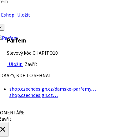
rfem
Eshop
Uložit
×
Parfem
Slevový kód CHAPITO10
Uložit
Zavřít
DKAZY, KDE TO SEHNAT
shop.czechdesign.cz/damske-parfemy…
shop.czechdesign.cz…
OMENTÁŘE
avřít
×