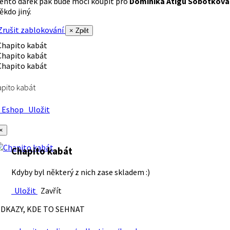
ento dárek pak bude moci koupit pro
Dominika Atigu Sobotková
ěkdo jiný.
rušit zablokování
× Zpět
pito kabát
Eshop
Uložit
×
Chapito kabát
Kdyby byl některý z nich zase skladem :)
Uložit
Zavřít
DKAZY, KDE TO SEHNAT