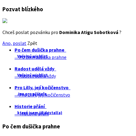
Pozvat blízkého
Chceš poslat pozvánku pro
Dominika Atigu Sobotková
?
Ano, poslat
Zpět
Po čem dušička prahne
Veřejný wishlist
Po čem dušička prahne
Radost udělá vždy
Veřejný wishlist
Radost udělá vždy
Pro Lilly, její kočičenstvo
Jen pro přátele
Pro Lilly, její kočičenstvo
Historie přání
které jsem již dostal(a)
Historie přání
Po čem dušička prahne