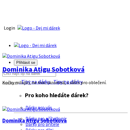
Login
Přihlásit se
Dominika Atigu Sobotková
Tipy na dárky
Tipy na dárky
Kočky milující, ne moc skromná, s vášni pro oblečení.
Pro koho hledáte dárek?
Dárky pro vás
Dárky pro přítelkyni
Dominika Atigu Sobotková
Dárky pro přítele