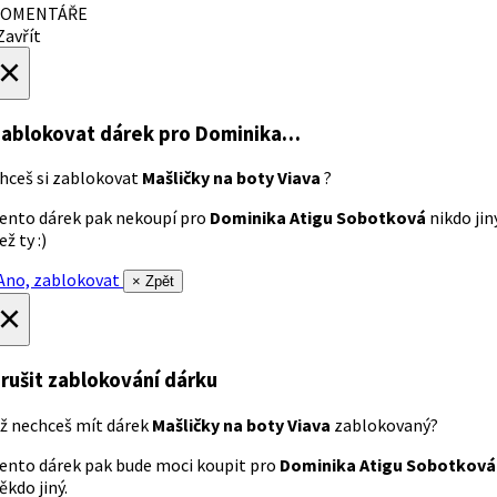
OMENTÁŘE
avřít
×
ablokovat dárek
pro Dominika…
hceš si zablokovat
Mašličky na boty Viava
?
ento dárek pak nekoupí pro
Dominika Atigu Sobotková
nikdo jin
ež ty :)
no, zablokovat
× Zpět
×
rušit zablokování dárku
ž nechceš mít dárek
Mašličky na boty Viava
zablokovaný?
ento dárek pak bude moci koupit pro
Dominika Atigu Sobotková
ěkdo jiný.