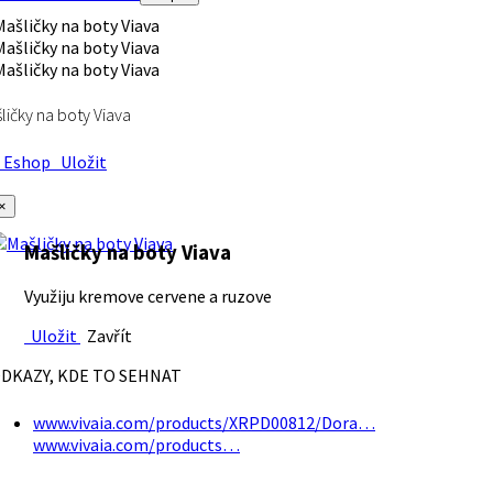
ličky na boty Viava
Eshop
Uložit
×
Mašličky na boty Viava
Využiju kremove cervene a ruzove
Uložit
Zavřít
DKAZY, KDE TO SEHNAT
www.vivaia.com/products/XRPD00812/Dora…
www.vivaia.com/products…