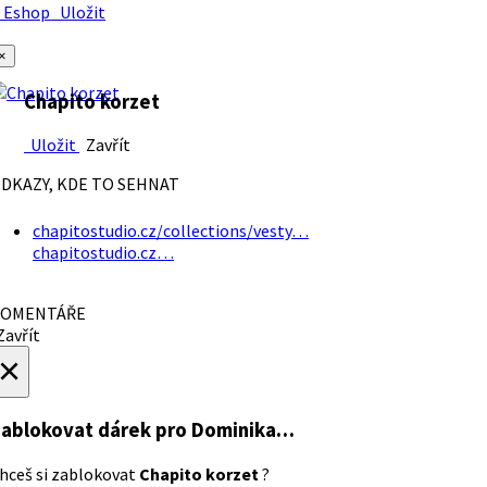
Eshop
Uložit
×
Chapito korzet
Uložit
Zavřít
DKAZY, KDE TO SEHNAT
chapitostudio.cz/collections/vesty…
chapitostudio.cz…
OMENTÁŘE
avřít
×
ablokovat dárek
pro Dominika…
hceš si zablokovat
Chapito korzet
?