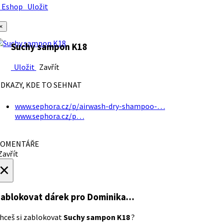
Eshop
Uložit
×
Suchy sampon K18
Uložit
Zavřít
DKAZY, KDE TO SEHNAT
www.sephora.cz/p/airwash-dry-shampoo-…
www.sephora.cz/p…
OMENTÁŘE
avřít
×
ablokovat dárek
pro Dominika…
hceš si zablokovat
Suchy sampon K18
?