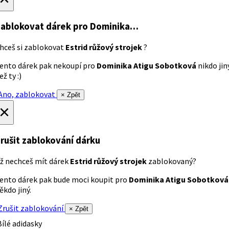
ablokovat dárek
pro Dominika…
hceš si zablokovat
Estrid růžový strojek
?
ento dárek pak nekoupí pro
Dominika Atigu Sobotková
nikdo jin
ež ty :)
no, zablokovat
× Zpět
×
rušit zablokování dárku
ž nechceš mít dárek
Estrid růžový strojek
zablokovaný?
ento dárek pak bude moci koupit pro
Dominika Atigu Sobotková
ěkdo jiný.
rušit zablokování
× Zpět