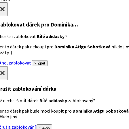
×
ablokovat dárek
pro Dominika…
hceš si zablokovat
Bílé adidasky
?
ento dárek pak nekoupí pro
Dominika Atigu Sobotková
nikdo jin
ež ty :)
no, zablokovat
× Zpět
×
rušit zablokování dárku
ž nechceš mít dárek
Bílé adidasky
zablokovaný?
ento dárek pak bude moci koupit pro
Dominika Atigu Sobotková
ěkdo jiný.
rušit zablokování
× Zpět