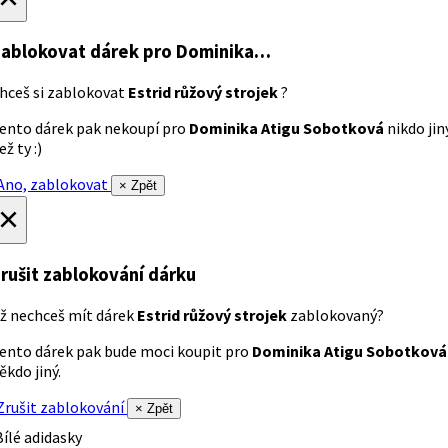
ablokovat dárek
pro Dominika…
hceš si zablokovat
Estrid růžový strojek
?
ento dárek pak nekoupí pro
Dominika Atigu Sobotková
nikdo jin
ež ty :)
no, zablokovat
× Zpět
×
rušit zablokování dárku
ž nechceš mít dárek
Estrid růžový strojek
zablokovaný?
ento dárek pak bude moci koupit pro
Dominika Atigu Sobotková
ěkdo jiný.
rušit zablokování
× Zpět