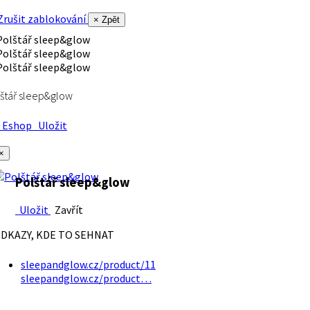
rušit zablokování
× Zpět
štář sleep&glow
Eshop
Uložit
×
Polštář sleep&glow
Uložit
Zavřít
DKAZY, KDE TO SEHNAT
sleepandglow.cz/product/11
sleepandglow.cz/product…