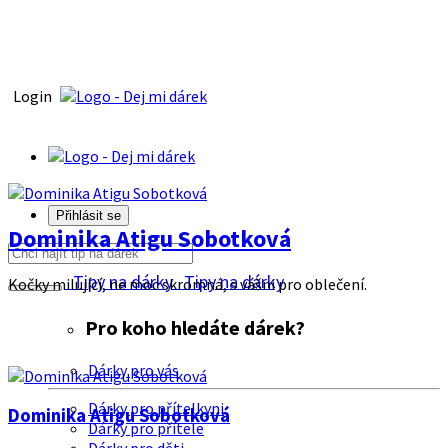
Login
Přihlásit se
Dominika Atigu Sobotková
Tipy na dárky
Tipy na dárky
Kočky milující, ne moc skromná, s vášni pro oblečení.
Pro koho hledáte dárek?
Dárky pro vás
Dárky pro přítelkyni
Dominika Atigu Sobotková
Dárky pro přítele