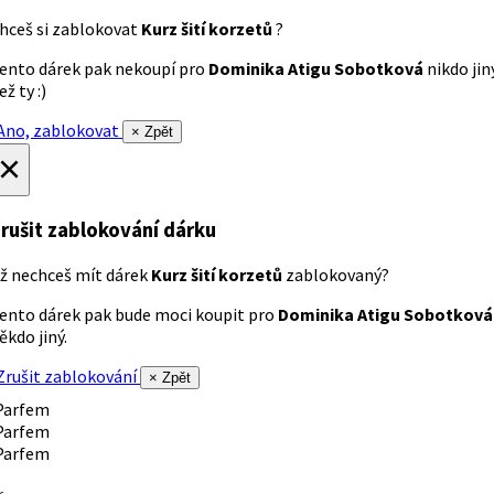
hceš si zablokovat
Kurz šití korzetů
?
ento dárek pak nekoupí pro
Dominika Atigu Sobotková
nikdo jin
ež ty :)
no, zablokovat
× Zpět
×
rušit zablokování dárku
ž nechceš mít dárek
Kurz šití korzetů
zablokovaný?
ento dárek pak bude moci koupit pro
Dominika Atigu Sobotková
ěkdo jiný.
rušit zablokování
× Zpět