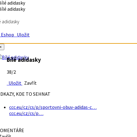
é adidasky
Eshop
Uložit
×
Bílé adidasky
38/2
Uložit
Zavřít
DKAZY, KDE TO SEHNAT
ccc.eu/cz/cs/p/sportovni-obuv-adidas-c…
ccc.eu/cz/cs/p…
OMENTÁŘE
avřít