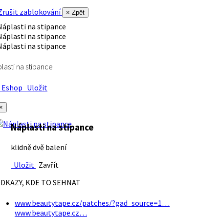
rušit zablokování
× Zpět
lasti na stipance
Eshop
Uložit
×
Náplasti na stipance
klidně dvě balení
Uložit
Zavřít
DKAZY, KDE TO SEHNAT
www.beautytape.cz/patches/?gad_source=1…
www.beautytape.cz…