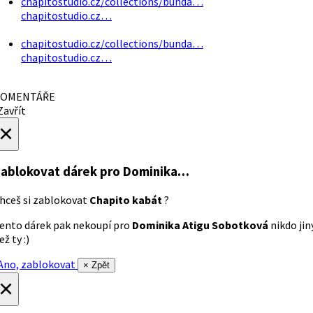
chapitostudio.cz/collections/bunda…
chapitostudio.cz…
chapitostudio.cz/collections/bunda…
chapitostudio.cz…
OMENTÁŘE
avřít
×
ablokovat dárek
pro Dominika…
hceš si zablokovat
Chapito kabát
?
ento dárek pak nekoupí pro
Dominika Atigu Sobotková
nikdo jin
ež ty :)
no, zablokovat
× Zpět
×