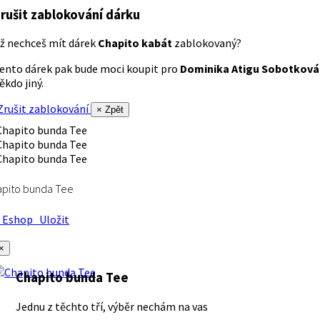
rušit zablokování dárku
ž nechceš mít dárek
Chapito kabát
zablokovaný?
ento dárek pak bude moci koupit pro
Dominika Atigu Sobotková
ěkdo jiný.
rušit zablokování
× Zpět
apito bunda Tee
Eshop
Uložit
×
Chapito bunda Tee
Jednu z těchto tří, výběr nechám na vas