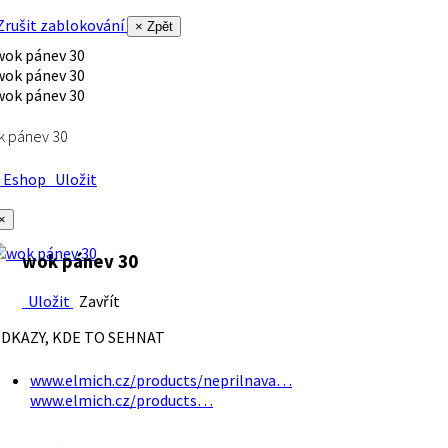
rušit zablokování
× Zpět
k pánev 30
Eshop
Uložit
×
wok pánev 30
Uložit
Zavřít
DKAZY, KDE TO SEHNAT
www.elmich.cz/products/neprilnava…
www.elmich.cz/products…