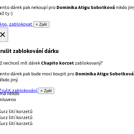
ento dárek pak nekoupí pro
Dominika Atigu Sobotková
nikdo jin
ež ty :)
no, zablokovat
× Zpět
×
rušit zablokování dárku
ž nechceš mít dárek
Chapito korzet
zablokovaný?
ento dárek pak bude moci koupit pro
Dominika Atigu Sobotková
ěkdo jiný.
rušit zablokování
× Zpět
 má někdo
mluveno