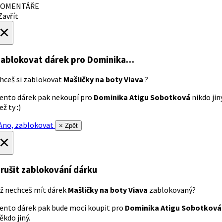
OMENTÁŘE
avřít
×
ablokovat dárek
pro Dominika…
hceš si zablokovat
Mašličky na boty Viava
?
ento dárek pak nekoupí pro
Dominika Atigu Sobotková
nikdo jin
ež ty :)
no, zablokovat
× Zpět
×
rušit zablokování dárku
ž nechceš mít dárek
Mašličky na boty Viava
zablokovaný?
ento dárek pak bude moci koupit pro
Dominika Atigu Sobotková
ěkdo jiný.