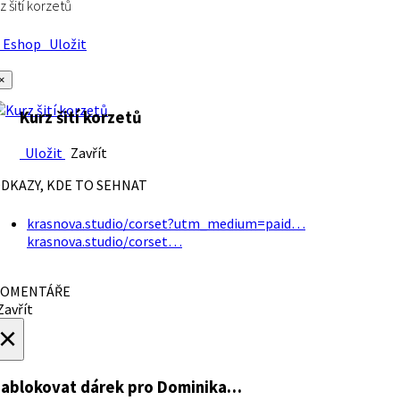
z šití korzetů
Eshop
Uložit
×
Kurz šití korzetů
Uložit
Zavřít
DKAZY, KDE TO SEHNAT
krasnova.studio/corset?utm_medium=paid…
krasnova.studio/corset…
OMENTÁŘE
avřít
×
ablokovat dárek
pro Dominika…