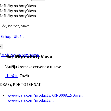
ličky na boty Viava
Eshop
Uložit
×
Mašličky na boty Viava
Využiju kremove cervene a ruzove
Uložit
Zavřít
DKAZY, KDE TO SEHNAT
www.vivaia.com/products/XRPD00812/Dora…
www.vivaia.com/products…