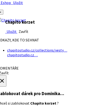
Eshop
Uložit
×
Chapito korzet
Uložit
Zavřít
DKAZY, KDE TO SEHNAT
chapitostudio.cz/collections/vesty…
chapitostudio.cz…
OMENTÁŘE
avřít
×
ablokovat dárek
pro Dominika…
hceš si zablokovat
Chapito korzet
?