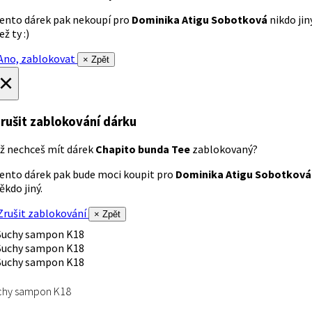
ento dárek pak nekoupí pro
Dominika Atigu Sobotková
nikdo jin
ež ty :)
no, zablokovat
× Zpět
×
rušit zablokování dárku
ž nechceš mít dárek
Chapito bunda Tee
zablokovaný?
ento dárek pak bude moci koupit pro
Dominika Atigu Sobotková
ěkdo jiný.
rušit zablokování
× Zpět
chy sampon K18