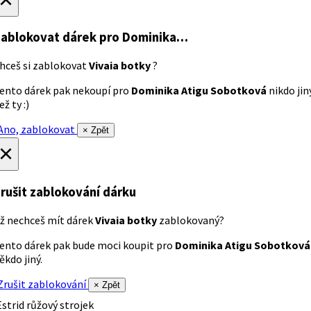
ablokovat dárek
pro Dominika…
hceš si zablokovat
Vivaia botky
?
ento dárek pak nekoupí pro
Dominika Atigu Sobotková
nikdo jin
ež ty :)
no, zablokovat
× Zpět
×
rušit zablokování dárku
ž nechceš mít dárek
Vivaia botky
zablokovaný?
ento dárek pak bude moci koupit pro
Dominika Atigu Sobotková
ěkdo jiný.
rušit zablokování
× Zpět