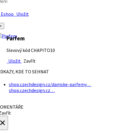
rfem
Eshop
Uložit
×
Parfem
Slevový kód CHAPITO10
Uložit
Zavřít
DKAZY, KDE TO SEHNAT
shop.czechdesign.cz/damske-parfemy…
shop.czechdesign.cz…
OMENTÁŘE
avřít
×