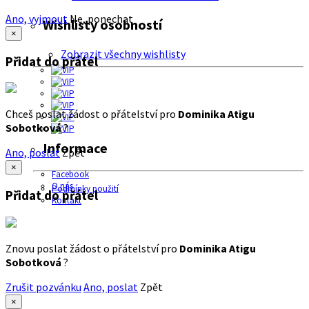
Ano, vyjmout
Ne, ponechat
Wishlisty osobností
×
Zobrazit všechny wishlisty
Přidat do přátel
Chceš poslat žádost o přátelství pro
Dominika Atigu
Sobotková
?
Informace
Ano, poslat
Zpět
×
Facebook
O nás
Podmínky použití
Přidat do přátel
Kontakt
Znovu poslat žádost o přátelství pro
Dominika Atigu
Sobotková
?
Zrušit pozvánku
Ano, poslat
Zpět
×