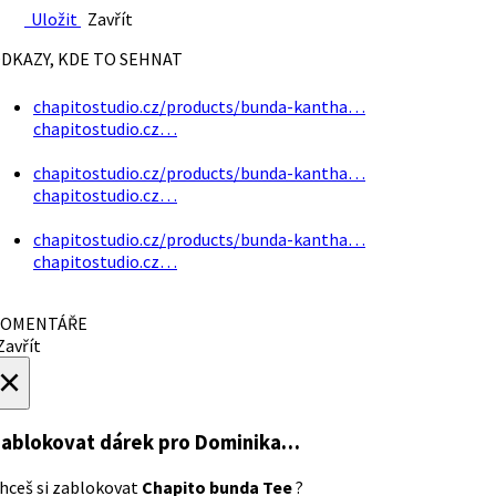
Uložit
Zavřít
DKAZY, KDE TO SEHNAT
chapitostudio.cz/products/bunda-kantha…
chapitostudio.cz…
chapitostudio.cz/products/bunda-kantha…
chapitostudio.cz…
chapitostudio.cz/products/bunda-kantha…
chapitostudio.cz…
OMENTÁŘE
avřít
×
ablokovat dárek
pro Dominika…
hceš si zablokovat
Chapito bunda Tee
?