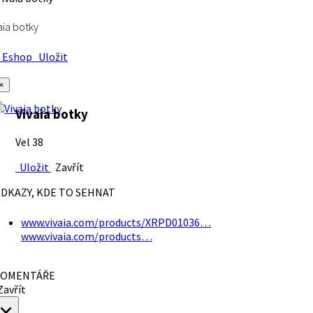
aia botky
Eshop
Uložit
×
Vivaia botky
Vel 38
Uložit
Zavřít
DKAZY, KDE TO SEHNAT
www.vivaia.com/products/XRPD01036…
www.vivaia.com/products…
OMENTÁŘE
avřít
×