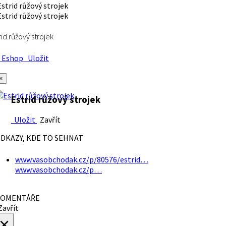
rid růžový strojek
Eshop
Uložit
×
Estrid růžový strojek
Uložit
Zavřít
DKAZY, KDE TO SEHNAT
www.vasobchodak.cz/p/80576/estrid…
www.vasobchodak.cz/p…
OMENTÁŘE
avřít
×