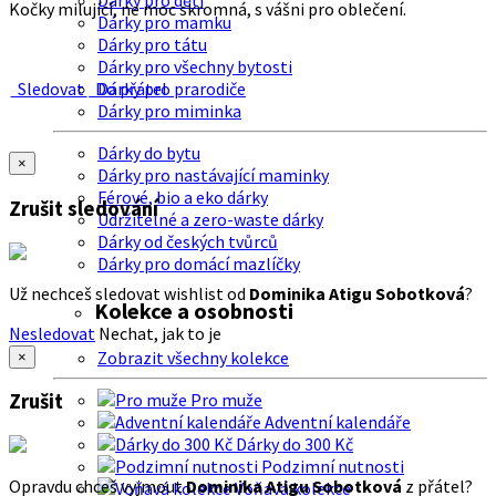
Dárky pro děti
Kočky milující, ne moc skromná, s vášni pro oblečení.
Dárky pro mamku
Dárky pro tátu
Dárky pro všechny bytosti
Sledovat
Do přátel
Dárky pro prarodiče
Dárky pro miminka
Dárky do bytu
×
Dárky pro nastávající maminky
Férové, bio a eko dárky
Zrušit sledování
Udržitelné a zero-waste dárky
Dárky od českých tvůrců
Dárky pro domácí mazlíčky
Už nechceš sledovat wishlist od
Dominika Atigu Sobotková
?
Kolekce a osobnosti
Nesledovat
Nechat, jak to je
Zobrazit všechny kolekce
×
Zrušit
Pro muže
Adventní kalendáře
Dárky do 300 Kč
Podzimní nutnosti
Opravdu chceš vyjmout
Dominika Atigu Sobotková
z přátel?
Voňavá kolekce