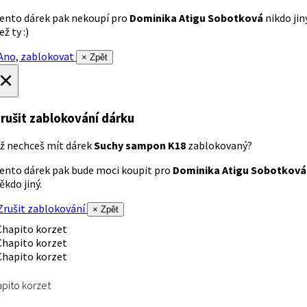
ento dárek pak nekoupí pro
Dominika Atigu Sobotková
nikdo jin
ež ty :)
no, zablokovat
× Zpět
×
rušit zablokování dárku
ž nechceš mít dárek
Suchy sampon K18
zablokovaný?
ento dárek pak bude moci koupit pro
Dominika Atigu Sobotková
ěkdo jiný.
rušit zablokování
× Zpět
pito korzet