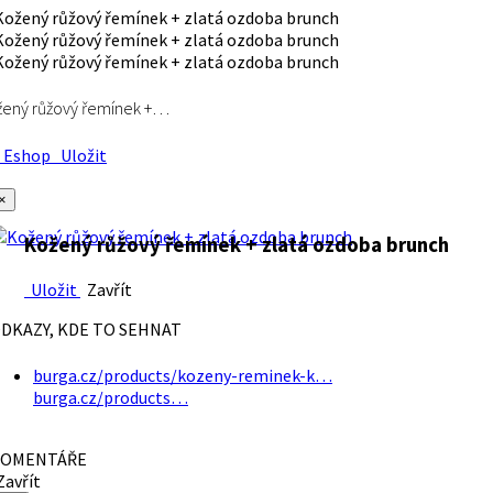
ený růžový řemínek +…
Eshop
Uložit
×
Kožený růžový řemínek + zlatá ozdoba brunch
Uložit
Zavřít
DKAZY, KDE TO SEHNAT
burga.cz/products/kozeny-reminek-k…
burga.cz/products…
OMENTÁŘE
avřít