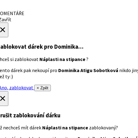
OMENTÁŘE
avřít
×
ablokovat dárek
pro Dominika…
hceš si zablokovat
Náplasti na stipance
?
ento dárek pak nekoupí pro
Dominika Atigu Sobotková
nikdo jin
ež ty :)
no, zablokovat
× Zpět
×
rušit zablokování dárku
ž nechceš mít dárek
Náplasti na stipance
zablokovaný?