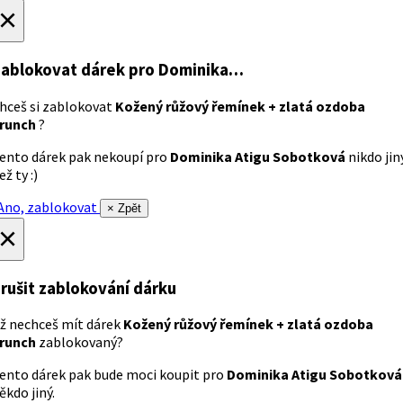
×
ablokovat dárek
pro Dominika…
hceš si zablokovat
Kožený růžový řemínek + zlatá ozdoba
runch
?
ento dárek pak nekoupí pro
Dominika Atigu Sobotková
nikdo jin
ež ty :)
no, zablokovat
× Zpět
×
rušit zablokování dárku
ž nechceš mít dárek
Kožený růžový řemínek + zlatá ozdoba
runch
zablokovaný?
ento dárek pak bude moci koupit pro
Dominika Atigu Sobotková
ěkdo jiný.