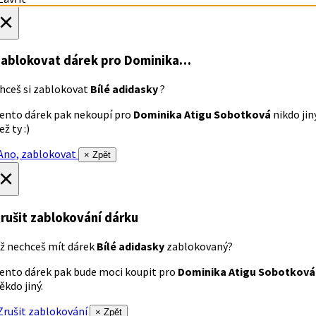
×
ablokovat dárek
pro Dominika…
hceš si zablokovat
Bílé adidasky
?
ento dárek pak nekoupí pro
Dominika Atigu Sobotková
nikdo jin
ež ty :)
no, zablokovat
× Zpět
×
rušit zablokování dárku
ž nechceš mít dárek
Bílé adidasky
zablokovaný?
ento dárek pak bude moci koupit pro
Dominika Atigu Sobotková
ěkdo jiný.
rušit zablokování
× Zpět