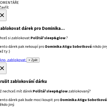
OMENTÁŘE
avřít
×
ablokovat dárek
pro Dominika…
hceš si zablokovat
Polštář sleep&glow
?
ento dárek pak nekoupí pro
Dominika Atigu Sobotková
nikdo jin
ež ty :)
no, zablokovat
× Zpět
×
rušit zablokování dárku
ž nechceš mít dárek
Polštář sleep&glow
zablokovaný?
ento dárek pak bude moci koupit pro
Dominika Atigu Sobotková
ěkdo jiný.