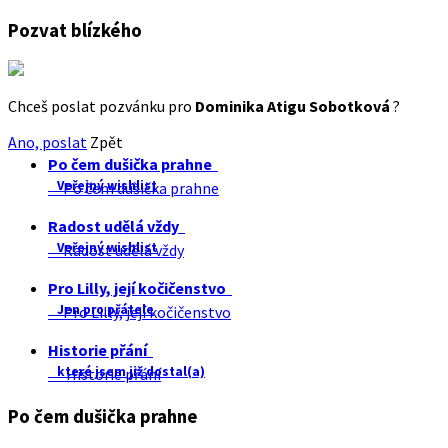
Pozvat blízkého
Chceš poslat pozvánku pro
Dominika Atigu Sobotková
?
Ano, poslat
Zpět
Po čem dušička prahne
Veřejný wishlist
Po čem dušička prahne
Radost udělá vždy
Veřejný wishlist
Radost udělá vždy
Pro Lilly, její kočičenstvo
Jen pro přátele
Pro Lilly, její kočičenstvo
Historie přání
které jsem již dostal(a)
Historie přání
Po čem dušička prahne