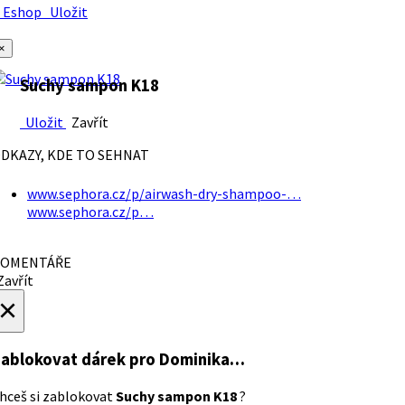
Eshop
Uložit
×
Suchy sampon K18
Uložit
Zavřít
DKAZY, KDE TO SEHNAT
www.sephora.cz/p/airwash-dry-shampoo-…
www.sephora.cz/p…
OMENTÁŘE
avřít
×
ablokovat dárek
pro Dominika…
hceš si zablokovat
Suchy sampon K18
?