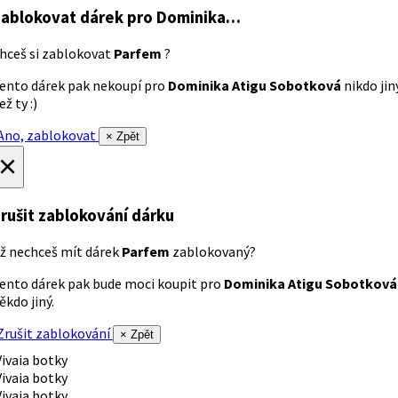
ablokovat dárek
pro Dominika…
hceš si zablokovat
Parfem
?
ento dárek pak nekoupí pro
Dominika Atigu Sobotková
nikdo jin
ež ty :)
no, zablokovat
× Zpět
×
rušit zablokování dárku
ž nechceš mít dárek
Parfem
zablokovaný?
ento dárek pak bude moci koupit pro
Dominika Atigu Sobotková
ěkdo jiný.
rušit zablokování
× Zpět