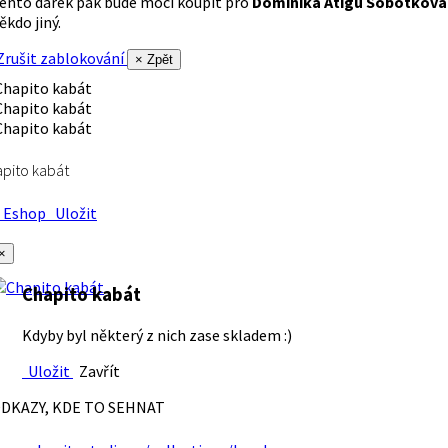
ento dárek pak bude moci koupit pro
Dominika Atigu Sobotková
ěkdo jiný.
rušit zablokování
× Zpět
pito kabát
Eshop
Uložit
×
Chapito kabát
Kdyby byl některý z nich zase skladem :)
Uložit
Zavřít
DKAZY, KDE TO SEHNAT