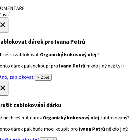
OMENTÁŘE
avřít
×
ablokovat dárek
pro Ivana Petrů
hceš si zablokovat
Organický kokosový olej
?
ento dárek pak nekoupí pro
Ivana Petrů
nikdo jiný než ty :)
no, zablokovat
× Zpět
×
rušit zablokování dárku
ž nechceš mít dárek
Organický kokosový olej
zablokovaný?
ento dárek pak bude moci koupit pro
Ivana Petrů
někdo jiný.