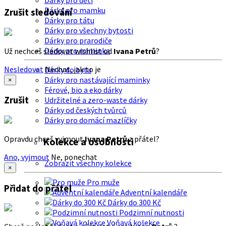
Dárky pro děti
Dárky pro mamku
Zrušit sledování
Dárky pro tátu
Dárky pro všechny bytosti
Dárky pro prarodiče
Dárky pro miminka
Už nechceš sledovat wishlist od
Ivana Petrů
?
Nesledovat
Nechat, jak to je
Dárky do bytu
Dárky pro nastávající maminky
×
Férové, bio a eko dárky
Zrušit
Udržitelné a zero-waste dárky
Dárky od českých tvůrců
Dárky pro domácí mazlíčky
Opravdu chceš vyjmout
Ivana Petrů
z přátel?
Kolekce a osobnosti
Ano, vyjmout
Ne, ponechat
Zobrazit všechny kolekce
×
Pro muže
Přidat do přátel
Adventní kalendáře
Dárky do 300 Kč
Podzimní nutnosti
Voňavá kolekce