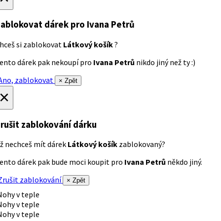
ablokovat dárek
pro Ivana Petrů
hceš si zablokovat
Látkový košík
?
ento dárek pak nekoupí pro
Ivana Petrů
nikdo jiný než ty :)
no, zablokovat
× Zpět
×
rušit zablokování dárku
ž nechceš mít dárek
Látkový košík
zablokovaný?
ento dárek pak bude moci koupit pro
Ivana Petrů
někdo jiný.
rušit zablokování
× Zpět