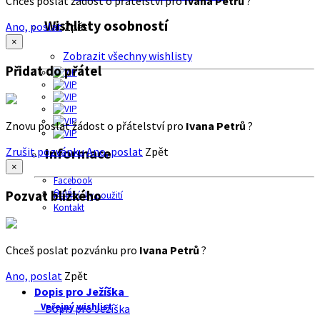
Chceš poslat žádost o přátelství pro
Ivana Petrů
?
Wishlisty osobností
Ano, poslat
Zpět
×
Zobrazit všechny wishlisty
Přidat do přátel
Znovu poslat žádost o přátelství pro
Ivana Petrů
?
Zrušit pozvánku
Ano, poslat
Zpět
Informace
×
Facebook
O nás
Pozvat blízkého
Podmínky použití
Kontakt
Chceš poslat pozvánku pro
Ivana Petrů
?
Ano, poslat
Zpět
Dopis pro Ježíška
Veřejný wishlist
Dopis pro Ježíška