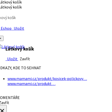
kový košík
Eshop
Uložit
×
Látkový košík
Uložit
Zavřít
DKAZY, KDE TO SEHNAT
www.mamami.cz/produkt/kosicek-polickovy…
www.mamami.cz/produkt…
OMENTÁŘE
avřít
×