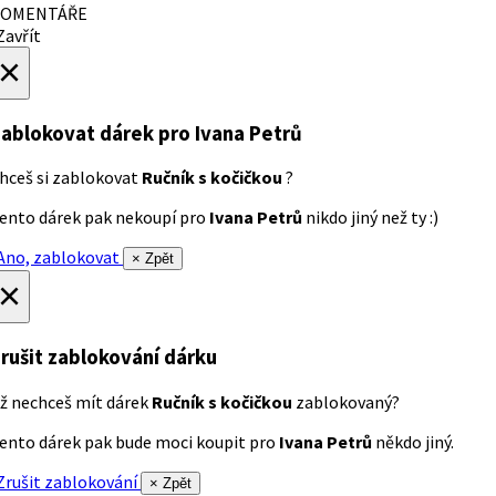
OMENTÁŘE
avřít
×
ablokovat dárek
pro Ivana Petrů
hceš si zablokovat
Ručník s kočičkou
?
ento dárek pak nekoupí pro
Ivana Petrů
nikdo jiný než ty :)
no, zablokovat
× Zpět
×
rušit zablokování dárku
ž nechceš mít dárek
Ručník s kočičkou
zablokovaný?
ento dárek pak bude moci koupit pro
Ivana Petrů
někdo jiný.
rušit zablokování
× Zpět