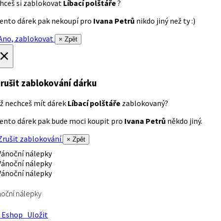
hceš si zablokovat
Líbací polštáře
?
ento dárek pak nekoupí pro
Ivana Petrů
nikdo jiný než ty :)
no, zablokovat
× Zpět
×
rušit zablokování dárku
ž nechceš mít dárek
Líbací polštáře
zablokovaný?
ento dárek pak bude moci koupit pro
Ivana Petrů
někdo jiný.
rušit zablokování
× Zpět
oční nálepky
Eshop
Uložit