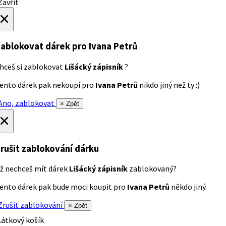
avřít
×
ablokovat dárek
pro Ivana Petrů
hceš si zablokovat
Lišácký zápisník
?
ento dárek pak nekoupí pro
Ivana Petrů
nikdo jiný než ty :)
no, zablokovat
× Zpět
×
rušit zablokování dárku
ž nechceš mít dárek
Lišácký zápisník
zablokovaný?
ento dárek pak bude moci koupit pro
Ivana Petrů
někdo jiný.
rušit zablokování
× Zpět