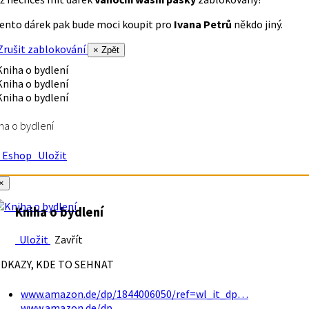
ento dárek pak bude moci koupit pro
Ivana Petrů
někdo jiný.
rušit zablokování
× Zpět
ha o bydlení
Eshop
Uložit
×
Kniha o bydlení
Uložit
Zavřít
DKAZY, KDE TO SEHNAT
www.amazon.de/dp/1844006050/ref=wl_it_dp…
www.amazon.de/dp…