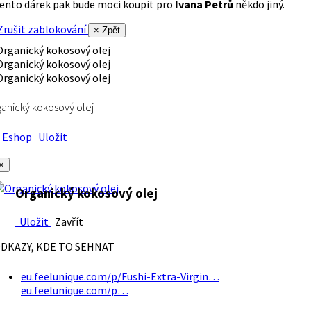
ento dárek pak bude moci koupit pro
Ivana Petrů
někdo jiný.
rušit zablokování
× Zpět
anický kokosový olej
Eshop
Uložit
×
Organický kokosový olej
Uložit
Zavřít
DKAZY, KDE TO SEHNAT
eu.feelunique.com/p/Fushi-Extra-Virgin…
eu.feelunique.com/p…