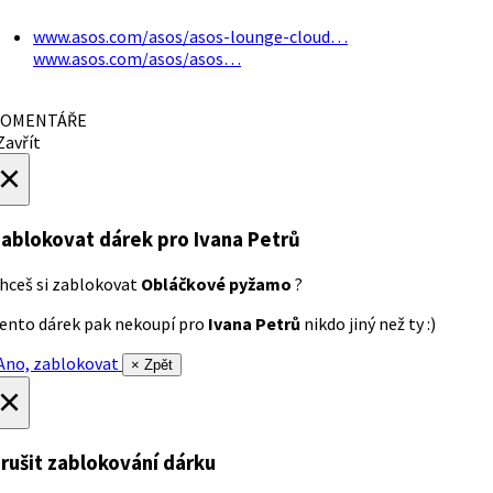
www.asos.com/asos/asos-lounge-cloud…
www.asos.com/asos/asos…
OMENTÁŘE
avřít
×
ablokovat dárek
pro Ivana Petrů
hceš si zablokovat
Obláčkové pyžamo
?
ento dárek pak nekoupí pro
Ivana Petrů
nikdo jiný než ty :)
no, zablokovat
× Zpět
×
rušit zablokování dárku