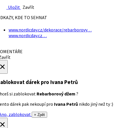
Uložit
Zavřít
DKAZY, KDE TO SEHNAT
www.nordicday.cz/dekorace/rebarborovy…
www.nordicday.cz…
OMENTÁŘE
avřít
×
ablokovat dárek
pro Ivana Petrů
hceš si zablokovat
Rebarborový džem
?
ento dárek pak nekoupí pro
Ivana Petrů
nikdo jiný než ty :)
no, zablokovat
× Zpět
×