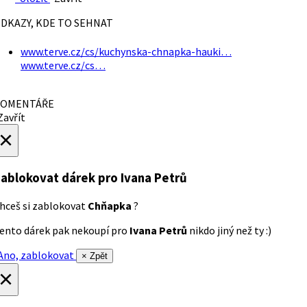
DKAZY, KDE TO SEHNAT
www.terve.cz/cs/kuchynska-chnapka-hauki…
www.terve.cz/cs…
OMENTÁŘE
avřít
×
ablokovat dárek
pro Ivana Petrů
hceš si zablokovat
Chňapka
?
ento dárek pak nekoupí pro
Ivana Petrů
nikdo jiný než ty :)
no, zablokovat
× Zpět
×