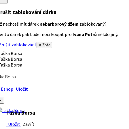
rušit zablokování dárku
ž nechceš mít dárek
Rebarborový džem
zablokovaný?
ento dárek pak bude moci koupit pro
Ivana Petrů
někdo jiný.
rušit zablokování
× Zpět
ka Borsa
Eshop
Uložit
×
Taška Borsa
Uložit
Zavřít