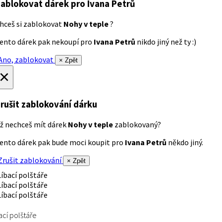
ablokovat dárek
pro Ivana Petrů
hceš si zablokovat
Nohy v teple
?
ento dárek pak nekoupí pro
Ivana Petrů
nikdo jiný než ty :)
no, zablokovat
× Zpět
×
rušit zablokování dárku
ž nechceš mít dárek
Nohy v teple
zablokovaný?
ento dárek pak bude moci koupit pro
Ivana Petrů
někdo jiný.
rušit zablokování
× Zpět
ací polštáře