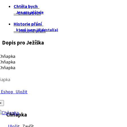
Chtěla bych
Jen pro přátele
Chtěla bych
Historie přání
které jsem již dostal(a)
Historie přání
Dopis pro Ježíška
ňapka
Eshop
Uložit
×
Chňapka
Uložit
Zavřít