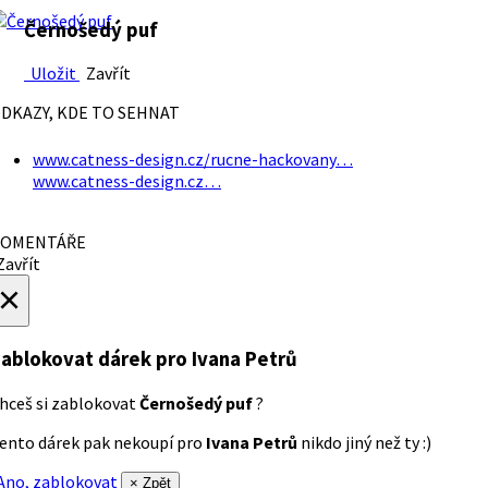
Černošedý puf
Uložit
Zavřít
DKAZY, KDE TO SEHNAT
www.catness-design.cz/rucne-hackovany…
www.catness-design.cz…
OMENTÁŘE
avřít
×
ablokovat dárek
pro Ivana Petrů
hceš si zablokovat
Černošedý puf
?
ento dárek pak nekoupí pro
Ivana Petrů
nikdo jiný než ty :)
no, zablokovat
× Zpět