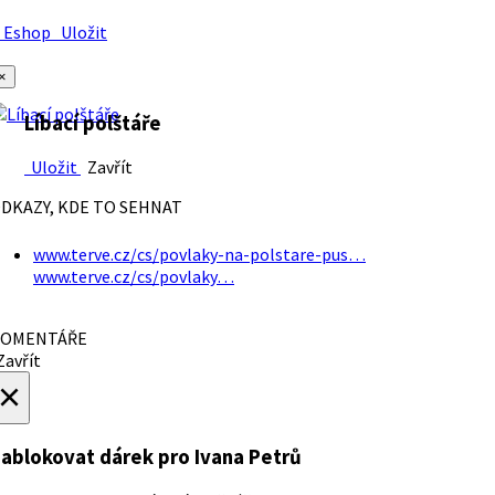
Eshop
Uložit
×
Líbací polštáře
Uložit
Zavřít
DKAZY, KDE TO SEHNAT
www.terve.cz/cs/povlaky-na-polstare-pus…
www.terve.cz/cs/povlaky…
OMENTÁŘE
avřít
×
ablokovat dárek
pro Ivana Petrů