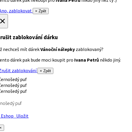
ento dárek pak nekoupí pro
Ivana Petrů
nikdo jiný než ty :)
no, zablokovat
× Zpět
×
rušit zablokování dárku
ž nechceš mít dárek
Vánoční nálepky
zablokovaný?
ento dárek pak bude moci koupit pro
Ivana Petrů
někdo jiný.
rušit zablokování
× Zpět
nošedý puf
Eshop
Uložit
×