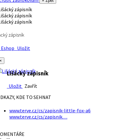
rušit zablokování
× Zpět
ácký zápisník
Eshop
Uložit
×
Lišácký zápisník
Uložit
Zavřít
DKAZY, KDE TO SEHNAT
www.terve.cz/cs/zapisnik-little-fox-a6
www.terve.cz/cs/zapisnik…
OMENTÁŘE