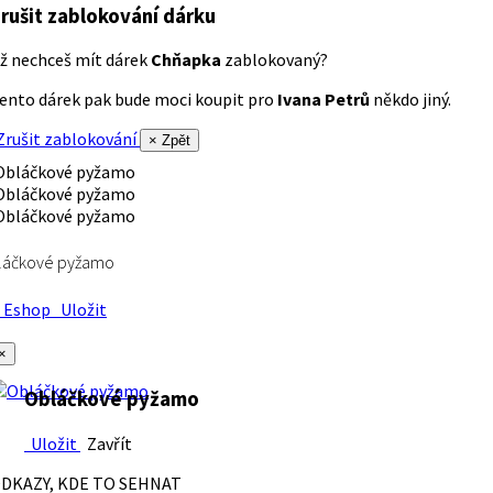
rušit zablokování dárku
ž nechceš mít dárek
Chňapka
zablokovaný?
ento dárek pak bude moci koupit pro
Ivana Petrů
někdo jiný.
rušit zablokování
× Zpět
láčkové pyžamo
Eshop
Uložit
×
Obláčkové pyžamo
Uložit
Zavřít
DKAZY, KDE TO SEHNAT