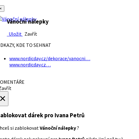
×
Vánoční nálepky
Uložit
Zavřít
DKAZY, KDE TO SEHNAT
www.nordicday.cz/dekorace/vanocni…
www.nordicday.cz…
OMENTÁŘE
avřít
×
ablokovat dárek
pro Ivana Petrů
hceš si zablokovat
Vánoční nálepky
?