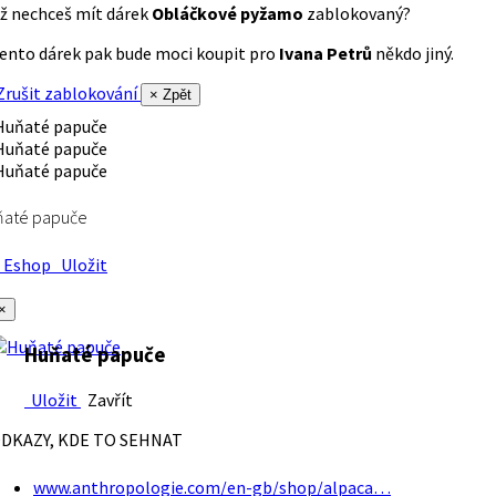
ž nechceš mít dárek
Obláčkové pyžamo
zablokovaný?
ento dárek pak bude moci koupit pro
Ivana Petrů
někdo jiný.
rušit zablokování
× Zpět
ňaté papuče
Eshop
Uložit
×
Huňaté papuče
Uložit
Zavřít
DKAZY, KDE TO SEHNAT
www.anthropologie.com/en-gb/shop/alpaca…