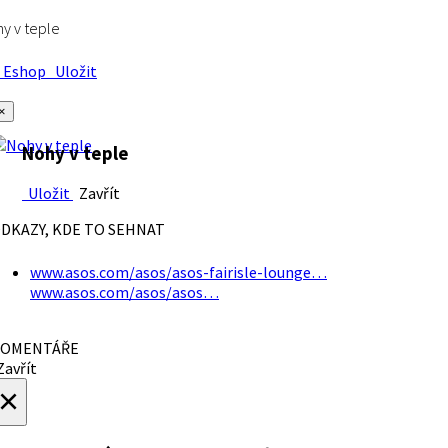
y v teple
Eshop
Uložit
×
Nohy v teple
Uložit
Zavřít
DKAZY, KDE TO SEHNAT
www.asos.com/asos/asos-fairisle-lounge…
www.asos.com/asos/asos…
OMENTÁŘE
avřít
×