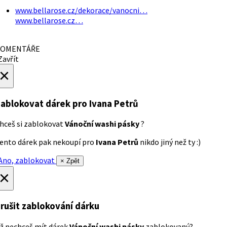
www.bellarose.cz/dekorace/vanocni…
www.bellarose.cz…
OMENTÁŘE
avřít
×
ablokovat dárek
pro Ivana Petrů
hceš si zablokovat
Vánoční washi pásky
?
ento dárek pak nekoupí pro
Ivana Petrů
nikdo jiný než ty :)
no, zablokovat
× Zpět
×
rušit zablokování dárku
ž nechceš mít dárek
Vánoční washi pásky
zablokovaný?