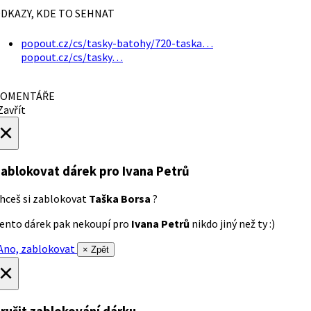
DKAZY, KDE TO SEHNAT
popout.cz/cs/tasky-batohy/720-taska…
popout.cz/cs/tasky…
OMENTÁŘE
avřít
×
ablokovat dárek
pro Ivana Petrů
hceš si zablokovat
Taška Borsa
?
ento dárek pak nekoupí pro
Ivana Petrů
nikdo jiný než ty :)
no, zablokovat
× Zpět
×