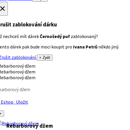
×
rušit zablokování dárku
ž nechceš mít dárek
Černošedý puf
zablokovaný?
ento dárek pak bude moci koupit pro
Ivana Petrů
někdo jiný.
rušit zablokování
× Zpět
barborový džem
Eshop
Uložit
×
Rebarborový džem