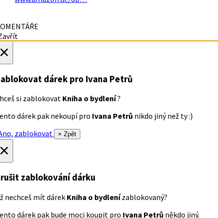
OMENTÁŘE
avřít
×
ablokovat dárek
pro Ivana Petrů
hceš si zablokovat
Kniha o bydlení
?
ento dárek pak nekoupí pro
Ivana Petrů
nikdo jiný než ty :)
no, zablokovat
× Zpět
×
rušit zablokování dárku
ž nechceš mít dárek
Kniha o bydlení
zablokovaný?
ento dárek pak bude moci koupit pro
Ivana Petrů
někdo jiný.