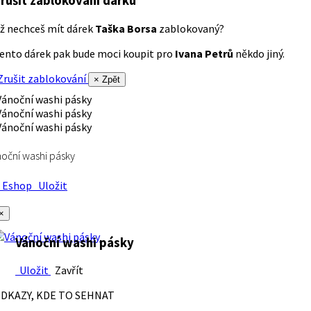
rušit zablokování dárku
ž nechceš mít dárek
Taška Borsa
zablokovaný?
ento dárek pak bude moci koupit pro
Ivana Petrů
někdo jiný.
rušit zablokování
× Zpět
oční washi pásky
Eshop
Uložit
×
Vánoční washi pásky
Uložit
Zavřít
DKAZY, KDE TO SEHNAT