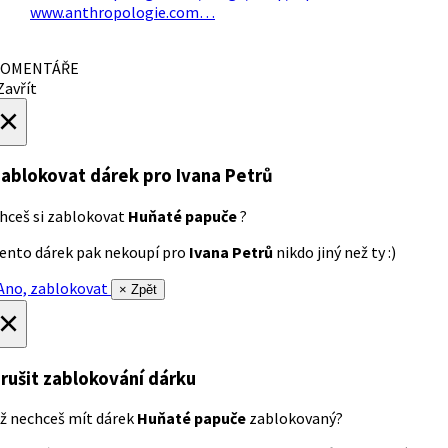
www.anthropologie.com…
OMENTÁŘE
avřít
×
ablokovat dárek
pro Ivana Petrů
hceš si zablokovat
Huňaté papuče
?
ento dárek pak nekoupí pro
Ivana Petrů
nikdo jiný než ty :)
no, zablokovat
× Zpět
×
rušit zablokování dárku
ž nechceš mít dárek
Huňaté papuče
zablokovaný?