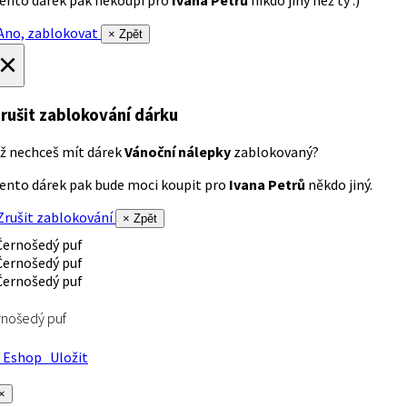
ento dárek pak nekoupí pro
Ivana Petrů
nikdo jiný než ty :)
no, zablokovat
× Zpět
×
rušit zablokování dárku
ž nechceš mít dárek
Vánoční nálepky
zablokovaný?
ento dárek pak bude moci koupit pro
Ivana Petrů
někdo jiný.
rušit zablokování
× Zpět
nošedý puf
Eshop
Uložit
×