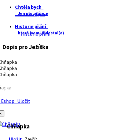
Chtěla bych
Jen pro přátele
Chtěla bych
Historie přání
které jsem již dostal(a)
Historie přání
Dopis pro Ježíška
ňapka
Eshop
Uložit
×
Chňapka
Uložit
Zavřít