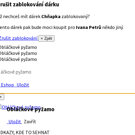
rušit zablokování dárku
ž nechceš mít dárek
Chňapka
zablokovaný?
ento dárek pak bude moci koupit pro
Ivana Petrů
někdo jiný.
rušit zablokování
× Zpět
láčkové pyžamo
Eshop
Uložit
×
Obláčkové pyžamo
Uložit
Zavřít
DKAZY, KDE TO SEHNAT