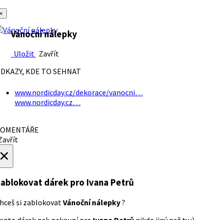
×
Vánoční nálepky
Uložit
Zavřít
DKAZY, KDE TO SEHNAT
www.nordicday.cz/dekorace/vanocni…
www.nordicday.cz…
OMENTÁŘE
avřít
×
ablokovat dárek
pro Ivana Petrů
hceš si zablokovat
Vánoční nálepky
?