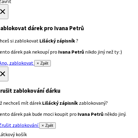
avřít
×
ablokovat dárek
pro Ivana Petrů
hceš si zablokovat
Lišácký zápisník
?
ento dárek pak nekoupí pro
Ivana Petrů
nikdo jiný než ty :)
no, zablokovat
× Zpět
×
rušit zablokování dárku
ž nechceš mít dárek
Lišácký zápisník
zablokovaný?
ento dárek pak bude moci koupit pro
Ivana Petrů
někdo jiný.
rušit zablokování
× Zpět