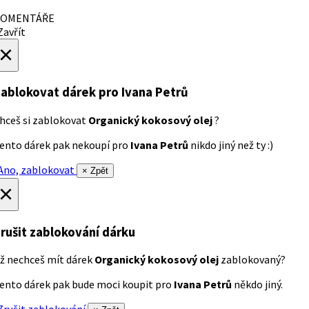
OMENTÁŘE
avřít
×
ablokovat dárek
pro Ivana Petrů
hceš si zablokovat
Organický kokosový olej
?
ento dárek pak nekoupí pro
Ivana Petrů
nikdo jiný než ty :)
no, zablokovat
× Zpět
×
rušit zablokování dárku
ž nechceš mít dárek
Organický kokosový olej
zablokovaný?
ento dárek pak bude moci koupit pro
Ivana Petrů
někdo jiný.