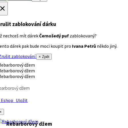
×
rušit zablokování dárku
ž nechceš mít dárek
Černošedý puf
zablokovaný?
ento dárek pak bude moci koupit pro
Ivana Petrů
někdo jiný.
rušit zablokování
× Zpět
barborový džem
Eshop
Uložit
×
Rebarborový džem