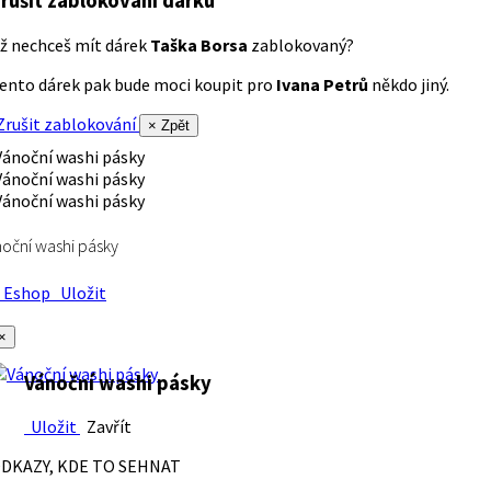
rušit zablokování dárku
ž nechceš mít dárek
Taška Borsa
zablokovaný?
ento dárek pak bude moci koupit pro
Ivana Petrů
někdo jiný.
rušit zablokování
× Zpět
oční washi pásky
Eshop
Uložit
×
Vánoční washi pásky
Uložit
Zavřít
DKAZY, KDE TO SEHNAT