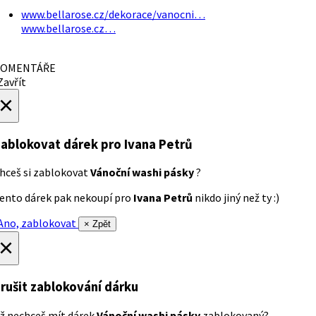
www.bellarose.cz/dekorace/vanocni…
www.bellarose.cz…
OMENTÁŘE
avřít
×
ablokovat dárek
pro Ivana Petrů
hceš si zablokovat
Vánoční washi pásky
?
ento dárek pak nekoupí pro
Ivana Petrů
nikdo jiný než ty :)
no, zablokovat
× Zpět
×
rušit zablokování dárku
ž nechceš mít dárek
Vánoční washi pásky
zablokovaný?