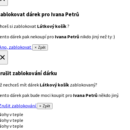
ablokovat dárek
pro Ivana Petrů
hceš si zablokovat
Látkový košík
?
ento dárek pak nekoupí pro
Ivana Petrů
nikdo jiný než ty :)
no, zablokovat
× Zpět
×
rušit zablokování dárku
ž nechceš mít dárek
Látkový košík
zablokovaný?
ento dárek pak bude moci koupit pro
Ivana Petrů
někdo jiný.
rušit zablokování
× Zpět