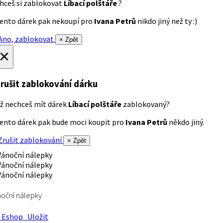
hceš si zablokovat
Líbací polštáře
?
ento dárek pak nekoupí pro
Ivana Petrů
nikdo jiný než ty :)
no, zablokovat
× Zpět
×
rušit zablokování dárku
ž nechceš mít dárek
Líbací polštáře
zablokovaný?
ento dárek pak bude moci koupit pro
Ivana Petrů
někdo jiný.
rušit zablokování
× Zpět
oční nálepky
Eshop
Uložit