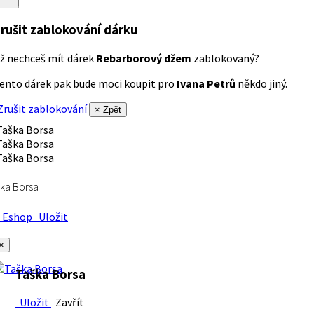
rušit zablokování dárku
ž nechceš mít dárek
Rebarborový džem
zablokovaný?
ento dárek pak bude moci koupit pro
Ivana Petrů
někdo jiný.
rušit zablokování
× Zpět
ka Borsa
Eshop
Uložit
×
Taška Borsa
Uložit
Zavřít