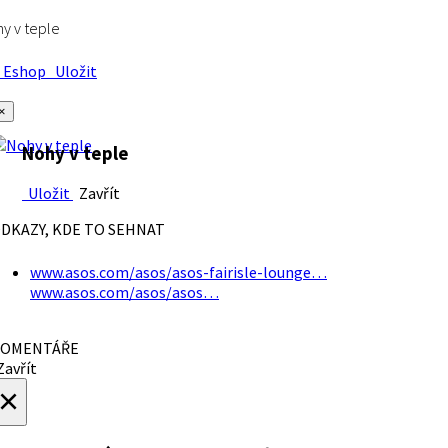
y v teple
Eshop
Uložit
×
Nohy v teple
Uložit
Zavřít
DKAZY, KDE TO SEHNAT
www.asos.com/asos/asos-fairisle-lounge…
www.asos.com/asos/asos…
OMENTÁŘE
avřít
×