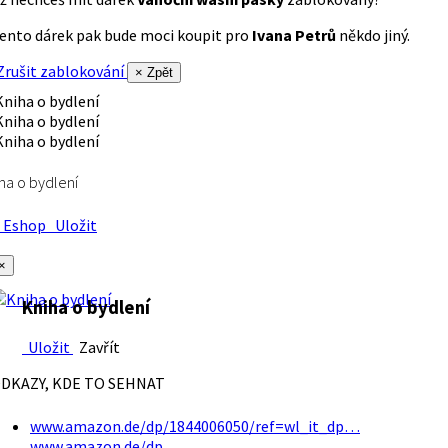
ento dárek pak bude moci koupit pro
Ivana Petrů
někdo jiný.
rušit zablokování
× Zpět
ha o bydlení
Eshop
Uložit
×
Kniha o bydlení
Uložit
Zavřít
DKAZY, KDE TO SEHNAT
www.amazon.de/dp/1844006050/ref=wl_it_dp…
www.amazon.de/dp…