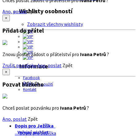
Chceš poslat žádost o přátelství pro
Ivana Petrů
?
Wishlisty osobností
Ano, poslat
Zpět
×
Zobrazit všechny wishlisty
Přidat do přátel
Znovu poslat žádost o přátelství pro
Ivana Petrů
?
Zrušit pozvánku
Ano, poslat
Zpět
Informace
×
Facebook
O nás
Pozvat blízkého
Podmínky použití
Kontakt
Chceš poslat pozvánku pro
Ivana Petrů
?
Ano, poslat
Zpět
Dopis pro Ježíška
Veřejný wishlist
Dopis pro Ježíška