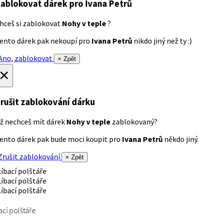
ablokovat dárek
pro Ivana Petrů
hceš si zablokovat
Nohy v teple
?
ento dárek pak nekoupí pro
Ivana Petrů
nikdo jiný než ty :)
no, zablokovat
× Zpět
×
rušit zablokování dárku
ž nechceš mít dárek
Nohy v teple
zablokovaný?
ento dárek pak bude moci koupit pro
Ivana Petrů
někdo jiný.
rušit zablokování
× Zpět
ací polštáře