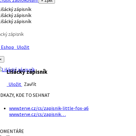
rušit zablokování
× Zpět
ácký zápisník
Eshop
Uložit
×
Lišácký zápisník
Uložit
Zavřít
DKAZY, KDE TO SEHNAT
www.terve.cz/cs/zapisnik-little-fox-a6
www.terve.cz/cs/zapisnik…
OMENTÁŘE