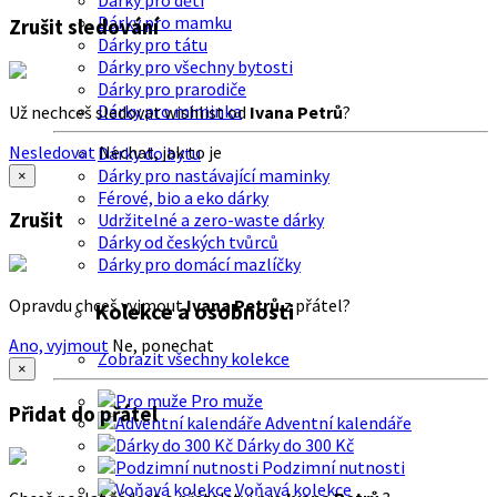
Dárky pro děti
Dárky pro mamku
Zrušit sledování
Dárky pro tátu
Dárky pro všechny bytosti
Dárky pro prarodiče
Dárky pro miminka
Už nechceš sledovat wishlist od
Ivana Petrů
?
Nesledovat
Nechat, jak to je
Dárky do bytu
Dárky pro nastávající maminky
×
Férové, bio a eko dárky
Zrušit
Udržitelné a zero-waste dárky
Dárky od českých tvůrců
Dárky pro domácí mazlíčky
Opravdu chceš vyjmout
Ivana Petrů
z přátel?
Kolekce a osobnosti
Ano, vyjmout
Ne, ponechat
Zobrazit všechny kolekce
×
Pro muže
Přidat do přátel
Adventní kalendáře
Dárky do 300 Kč
Podzimní nutnosti
Voňavá kolekce