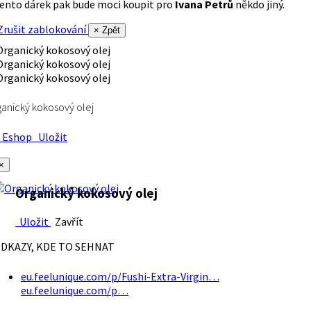
ento dárek pak bude moci koupit pro
Ivana Petrů
někdo jiný.
rušit zablokování
× Zpět
anický kokosový olej
Eshop
Uložit
×
Organický kokosový olej
Uložit
Zavřít
DKAZY, KDE TO SEHNAT
eu.feelunique.com/p/Fushi-Extra-Virgin…
eu.feelunique.com/p…