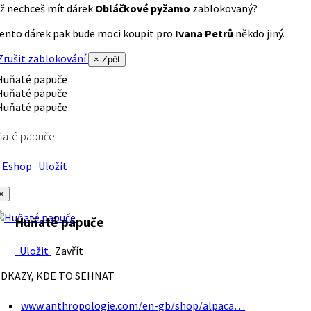
ž nechceš mít dárek
Obláčkové pyžamo
zablokovaný?
ento dárek pak bude moci koupit pro
Ivana Petrů
někdo jiný.
rušit zablokování
× Zpět
ňaté papuče
Eshop
Uložit
×
Huňaté papuče
Uložit
Zavřít
DKAZY, KDE TO SEHNAT
www.anthropologie.com/en-gb/shop/alpaca…