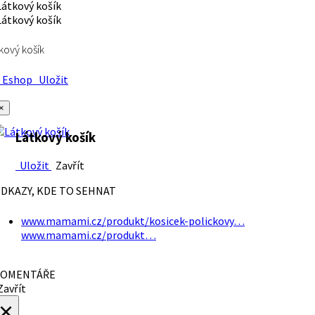
kový košík
Eshop
Uložit
×
Látkový košík
Uložit
Zavřít
DKAZY, KDE TO SEHNAT
www.mamami.cz/produkt/kosicek-polickovy…
www.mamami.cz/produkt…
OMENTÁŘE
avřít
×