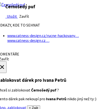
Černošedý puf
Uložit
Zavřít
DKAZY, KDE TO SEHNAT
www.catness-design.cz/rucne-hackovany…
www.catness-design.cz…
OMENTÁŘE
avřít
×
ablokovat dárek
pro Ivana Petrů
hceš si zablokovat
Černošedý puf
?
ento dárek pak nekoupí pro
Ivana Petrů
nikdo jiný než ty :)
no, zablokovat
× Zpět