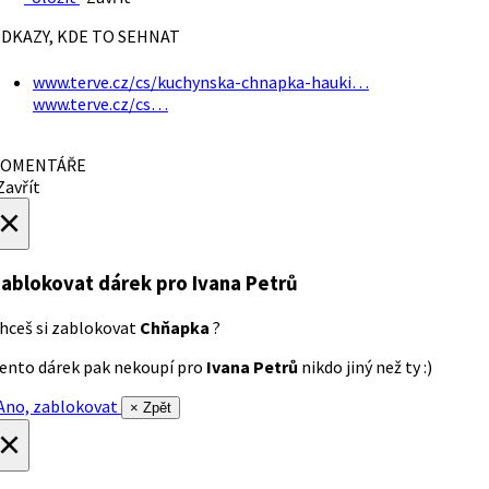
DKAZY, KDE TO SEHNAT
www.terve.cz/cs/kuchynska-chnapka-hauki…
www.terve.cz/cs…
OMENTÁŘE
avřít
×
ablokovat dárek
pro Ivana Petrů
hceš si zablokovat
Chňapka
?
ento dárek pak nekoupí pro
Ivana Petrů
nikdo jiný než ty :)
no, zablokovat
× Zpět
×