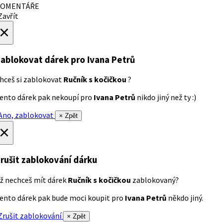
OMENTÁŘE
avřít
×
ablokovat dárek
pro Ivana Petrů
hceš si zablokovat
Ručník s kočičkou
?
ento dárek pak nekoupí pro
Ivana Petrů
nikdo jiný než ty :)
no, zablokovat
× Zpět
×
rušit zablokování dárku
ž nechceš mít dárek
Ručník s kočičkou
zablokovaný?
ento dárek pak bude moci koupit pro
Ivana Petrů
někdo jiný.
rušit zablokování
× Zpět