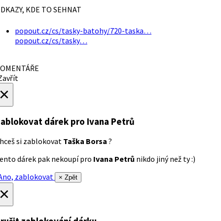
DKAZY, KDE TO SEHNAT
popout.cz/cs/tasky-batohy/720-taska…
popout.cz/cs/tasky…
OMENTÁŘE
avřít
×
ablokovat dárek
pro Ivana Petrů
hceš si zablokovat
Taška Borsa
?
ento dárek pak nekoupí pro
Ivana Petrů
nikdo jiný než ty :)
no, zablokovat
× Zpět
×