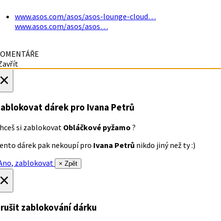
www.asos.com/asos/asos-lounge-cloud…
www.asos.com/asos/asos…
OMENTÁŘE
avřít
×
ablokovat dárek
pro Ivana Petrů
hceš si zablokovat
Obláčkové pyžamo
?
ento dárek pak nekoupí pro
Ivana Petrů
nikdo jiný než ty :)
no, zablokovat
× Zpět
×
rušit zablokování dárku