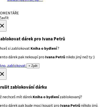
OMENTÁŘE
avřít
×
ablokovat dárek
pro Ivana Petrů
hceš si zablokovat
Kniha o bydlení
?
ento dárek pak nekoupí pro
Ivana Petrů
nikdo jiný než ty :)
no, zablokovat
× Zpět
×
rušit zablokování dárku
ž nechceš mít dárek
Kniha o bydlení
zablokovaný?
ento dárek pak bude moci koupit pro
Ivana Petrů
někdo jiný.