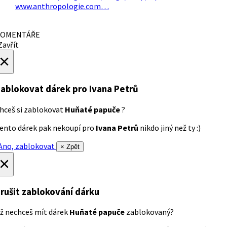
www.anthropologie.com…
OMENTÁŘE
avřít
×
ablokovat dárek
pro Ivana Petrů
hceš si zablokovat
Huňaté papuče
?
ento dárek pak nekoupí pro
Ivana Petrů
nikdo jiný než ty :)
no, zablokovat
× Zpět
×
rušit zablokování dárku
ž nechceš mít dárek
Huňaté papuče
zablokovaný?