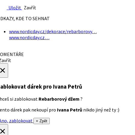
Uložit
Zavřít
DKAZY, KDE TO SEHNAT
www.nordicday.cz/dekorace/rebarborovy…
www.nordicday.cz…
OMENTÁŘE
avřít
×
ablokovat dárek
pro Ivana Petrů
hceš si zablokovat
Rebarborový džem
?
ento dárek pak nekoupí pro
Ivana Petrů
nikdo jiný než ty :)
no, zablokovat
× Zpět
×