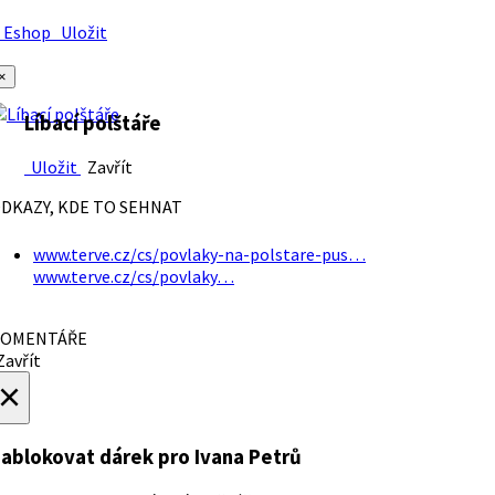
Eshop
Uložit
×
Líbací polštáře
Uložit
Zavřít
DKAZY, KDE TO SEHNAT
www.terve.cz/cs/povlaky-na-polstare-pus…
www.terve.cz/cs/povlaky…
OMENTÁŘE
avřít
×
ablokovat dárek
pro Ivana Petrů