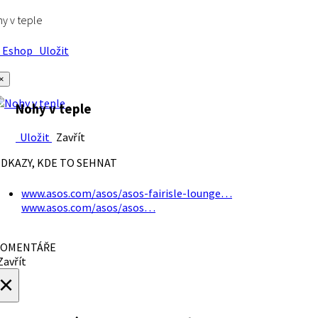
y v teple
Eshop
Uložit
×
Nohy v teple
Uložit
Zavřít
DKAZY, KDE TO SEHNAT
www.asos.com/asos/asos-fairisle-lounge…
www.asos.com/asos/asos…
OMENTÁŘE
avřít
×