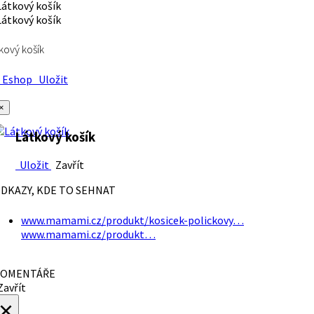
kový košík
Eshop
Uložit
×
Látkový košík
Uložit
Zavřít
DKAZY, KDE TO SEHNAT
www.mamami.cz/produkt/kosicek-polickovy…
www.mamami.cz/produkt…
OMENTÁŘE
avřít
×