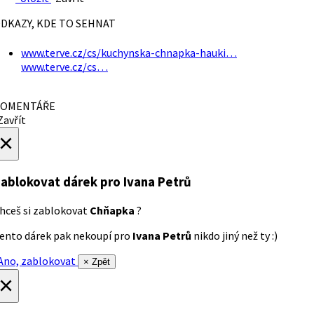
DKAZY, KDE TO SEHNAT
www.terve.cz/cs/kuchynska-chnapka-hauki…
www.terve.cz/cs…
OMENTÁŘE
avřít
×
ablokovat dárek
pro Ivana Petrů
hceš si zablokovat
Chňapka
?
ento dárek pak nekoupí pro
Ivana Petrů
nikdo jiný než ty :)
no, zablokovat
× Zpět
×