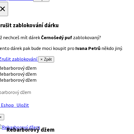
×
rušit zablokování dárku
ž nechceš mít dárek
Černošedý puf
zablokovaný?
ento dárek pak bude moci koupit pro
Ivana Petrů
někdo jiný.
rušit zablokování
× Zpět
barborový džem
Eshop
Uložit
×
Rebarborový džem