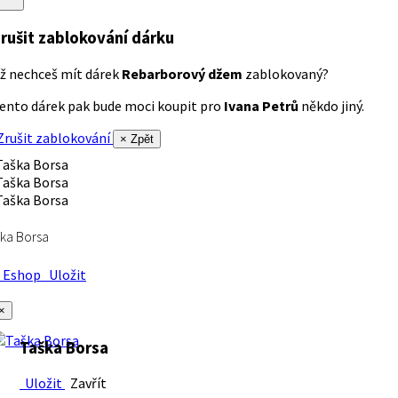
rušit zablokování dárku
ž nechceš mít dárek
Rebarborový džem
zablokovaný?
ento dárek pak bude moci koupit pro
Ivana Petrů
někdo jiný.
rušit zablokování
× Zpět
ka Borsa
Eshop
Uložit
×
Taška Borsa
Uložit
Zavřít