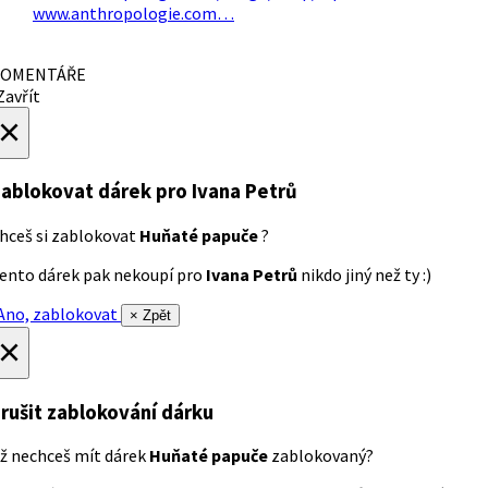
www.anthropologie.com…
OMENTÁŘE
avřít
×
ablokovat dárek
pro Ivana Petrů
hceš si zablokovat
Huňaté papuče
?
ento dárek pak nekoupí pro
Ivana Petrů
nikdo jiný než ty :)
no, zablokovat
× Zpět
×
rušit zablokování dárku
ž nechceš mít dárek
Huňaté papuče
zablokovaný?