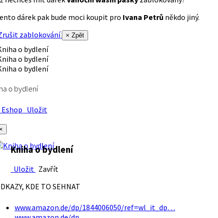
ento dárek pak bude moci koupit pro
Ivana Petrů
někdo jiný.
rušit zablokování
× Zpět
ha o bydlení
Eshop
Uložit
×
Kniha o bydlení
Uložit
Zavřít
DKAZY, KDE TO SEHNAT
www.amazon.de/dp/1844006050/ref=wl_it_dp…
www.amazon.de/dp…