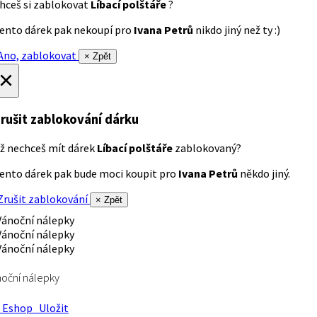
hceš si zablokovat
Líbací polštáře
?
ento dárek pak nekoupí pro
Ivana Petrů
nikdo jiný než ty :)
no, zablokovat
× Zpět
×
rušit zablokování dárku
ž nechceš mít dárek
Líbací polštáře
zablokovaný?
ento dárek pak bude moci koupit pro
Ivana Petrů
někdo jiný.
rušit zablokování
× Zpět
oční nálepky
Eshop
Uložit