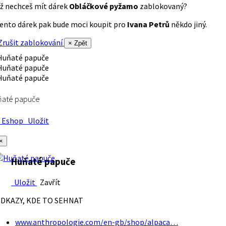
ž nechceš mít dárek
Obláčkové pyžamo
zablokovaný?
ento dárek pak bude moci koupit pro
Ivana Petrů
někdo jiný.
rušit zablokování
× Zpět
ňaté papuče
Eshop
Uložit
×
Huňaté papuče
Uložit
Zavřít
DKAZY, KDE TO SEHNAT
www.anthropologie.com/en-gb/shop/alpaca…