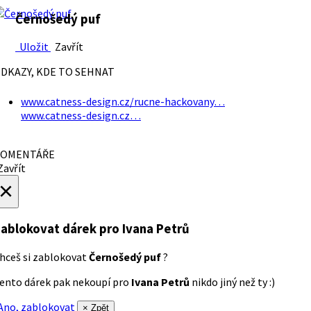
Černošedý puf
Uložit
Zavřít
DKAZY, KDE TO SEHNAT
www.catness-design.cz/rucne-hackovany…
www.catness-design.cz…
OMENTÁŘE
avřít
×
ablokovat dárek
pro Ivana Petrů
hceš si zablokovat
Černošedý puf
?
ento dárek pak nekoupí pro
Ivana Petrů
nikdo jiný než ty :)
no, zablokovat
× Zpět