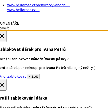
www.bellarose.cz/dekorace/vanocni…
www.bellarose.cz…
OMENTÁŘE
avřít
×
ablokovat dárek
pro Ivana Petrů
hceš si zablokovat
Vánoční washi pásky
?
ento dárek pak nekoupí pro
Ivana Petrů
nikdo jiný než ty :)
no, zablokovat
× Zpět
×
rušit zablokování dárku
ž nechceš mít dárek
Vánoční washi pásky
zablokovaný?