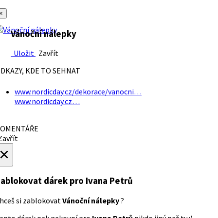
×
Vánoční nálepky
Uložit
Zavřít
DKAZY, KDE TO SEHNAT
www.nordicday.cz/dekorace/vanocni…
www.nordicday.cz…
OMENTÁŘE
avřít
×
ablokovat dárek
pro Ivana Petrů
hceš si zablokovat
Vánoční nálepky
?