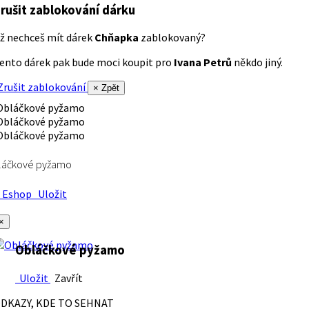
rušit zablokování dárku
ž nechceš mít dárek
Chňapka
zablokovaný?
ento dárek pak bude moci koupit pro
Ivana Petrů
někdo jiný.
rušit zablokování
× Zpět
láčkové pyžamo
Eshop
Uložit
×
Obláčkové pyžamo
Uložit
Zavřít
DKAZY, KDE TO SEHNAT