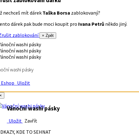
rušit zablokování dárku
ž nechceš mít dárek
Taška Borsa
zablokovaný?
ento dárek pak bude moci koupit pro
Ivana Petrů
někdo jiný.
rušit zablokování
× Zpět
oční washi pásky
Eshop
Uložit
×
Vánoční washi pásky
Uložit
Zavřít
DKAZY, KDE TO SEHNAT