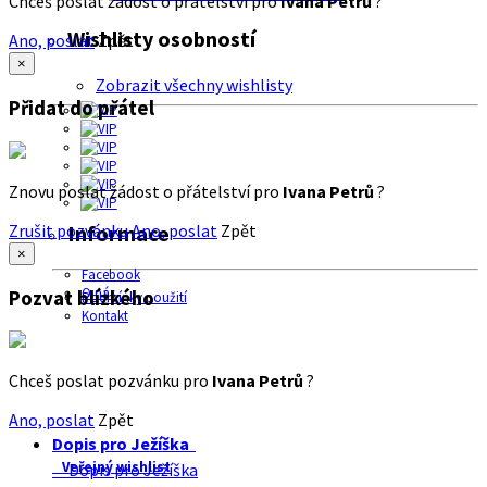
Chceš poslat žádost o přátelství pro
Ivana Petrů
?
Wishlisty osobností
Ano, poslat
Zpět
×
Zobrazit všechny wishlisty
Přidat do přátel
Znovu poslat žádost o přátelství pro
Ivana Petrů
?
Zrušit pozvánku
Ano, poslat
Zpět
Informace
×
Facebook
O nás
Pozvat blízkého
Podmínky použití
Kontakt
Chceš poslat pozvánku pro
Ivana Petrů
?
Ano, poslat
Zpět
Dopis pro Ježíška
Veřejný wishlist
Dopis pro Ježíška