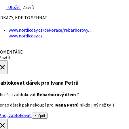
Uložit
Zavřít
DKAZY, KDE TO SEHNAT
www.nordicday.cz/dekorace/rebarborovy…
www.nordicday.cz…
OMENTÁŘE
avřít
×
ablokovat dárek
pro Ivana Petrů
hceš si zablokovat
Rebarborový džem
?
ento dárek pak nekoupí pro
Ivana Petrů
nikdo jiný než ty :)
no, zablokovat
× Zpět
×