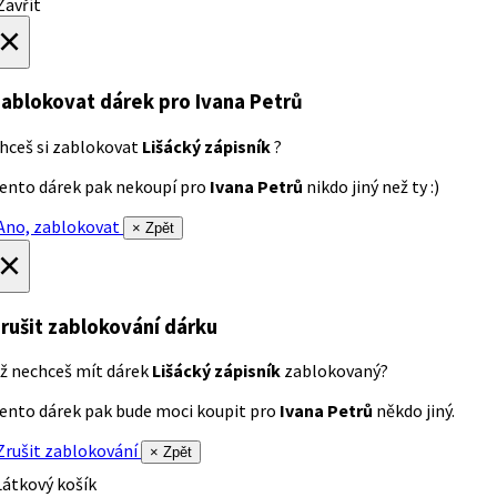
avřít
×
ablokovat dárek
pro Ivana Petrů
hceš si zablokovat
Lišácký zápisník
?
ento dárek pak nekoupí pro
Ivana Petrů
nikdo jiný než ty :)
no, zablokovat
× Zpět
×
rušit zablokování dárku
ž nechceš mít dárek
Lišácký zápisník
zablokovaný?
ento dárek pak bude moci koupit pro
Ivana Petrů
někdo jiný.
rušit zablokování
× Zpět