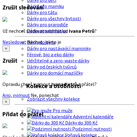
Dárky pro děti
Dárky pro mamku
Zrušit sledování
Dárky pro tátu
Dárky pro všechny bytosti
Dárky pro prarodiče
Dárky pro miminka
Už nechceš sledovat wishlist od
Ivana Petrů
?
Nesledovat
Nechat, jak to je
Dárky do bytu
Dárky pro nastávající maminky
×
Férové, bio a eko dárky
Zrušit
Udržitelné a zero-waste dárky
Dárky od českých tvůrců
Dárky pro domácí mazlíčky
Opravdu chceš vyjmout
Ivana Petrů
z přátel?
Kolekce a osobnosti
Ano, vyjmout
Ne, ponechat
Zobrazit všechny kolekce
×
Pro muže
Přidat do přátel
Adventní kalendáře
Dárky do 300 Kč
Podzimní nutnosti
Voňavá kolekce