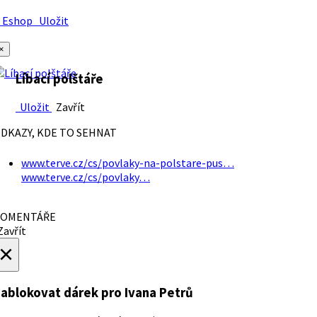
Eshop
Uložit
×
Líbací polštáře
Uložit
Zavřít
DKAZY, KDE TO SEHNAT
www.terve.cz/cs/povlaky-na-polstare-pus…
www.terve.cz/cs/povlaky…
OMENTÁŘE
avřít
×
ablokovat dárek
pro Ivana Petrů