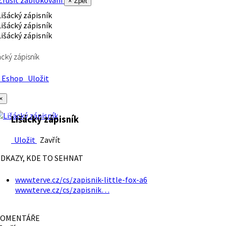
rušit zablokování
× Zpět
ácký zápisník
Eshop
Uložit
×
Lišácký zápisník
Uložit
Zavřít
DKAZY, KDE TO SEHNAT
www.terve.cz/cs/zapisnik-little-fox-a6
www.terve.cz/cs/zapisnik…
OMENTÁŘE