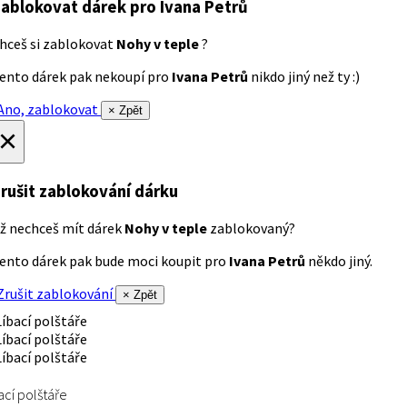
ablokovat dárek
pro Ivana Petrů
hceš si zablokovat
Nohy v teple
?
ento dárek pak nekoupí pro
Ivana Petrů
nikdo jiný než ty :)
no, zablokovat
× Zpět
×
rušit zablokování dárku
ž nechceš mít dárek
Nohy v teple
zablokovaný?
ento dárek pak bude moci koupit pro
Ivana Petrů
někdo jiný.
rušit zablokování
× Zpět
ací polštáře