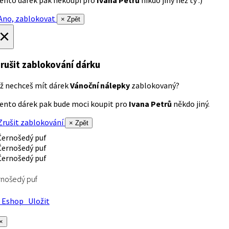
ento dárek pak nekoupí pro
Ivana Petrů
nikdo jiný než ty :)
no, zablokovat
× Zpět
×
rušit zablokování dárku
ž nechceš mít dárek
Vánoční nálepky
zablokovaný?
ento dárek pak bude moci koupit pro
Ivana Petrů
někdo jiný.
rušit zablokování
× Zpět
nošedý puf
Eshop
Uložit
×