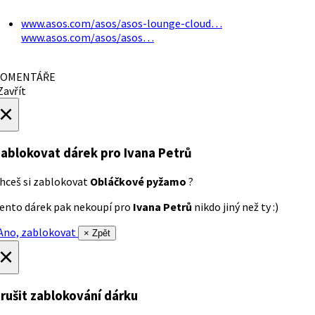
www.asos.com/asos/asos-lounge-cloud…
www.asos.com/asos/asos…
OMENTÁŘE
avřít
×
ablokovat dárek
pro Ivana Petrů
hceš si zablokovat
Obláčkové pyžamo
?
ento dárek pak nekoupí pro
Ivana Petrů
nikdo jiný než ty :)
no, zablokovat
× Zpět
×
rušit zablokování dárku