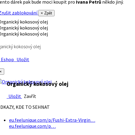
ento dárek pak bude moci koupit pro
Ivana Petrů
někdo jiný.
rušit zablokování
× Zpět
anický kokosový olej
Eshop
Uložit
×
Organický kokosový olej
Uložit
Zavřít
DKAZY, KDE TO SEHNAT
eu.feelunique.com/p/Fushi-Extra-Virgin…
eu.feelunique.com/p…