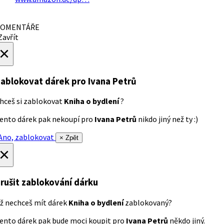
OMENTÁŘE
avřít
×
ablokovat dárek
pro Ivana Petrů
hceš si zablokovat
Kniha o bydlení
?
ento dárek pak nekoupí pro
Ivana Petrů
nikdo jiný než ty :)
no, zablokovat
× Zpět
×
rušit zablokování dárku
ž nechceš mít dárek
Kniha o bydlení
zablokovaný?
ento dárek pak bude moci koupit pro
Ivana Petrů
někdo jiný.