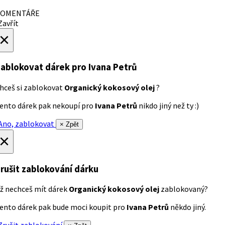
OMENTÁŘE
avřít
×
ablokovat dárek
pro Ivana Petrů
hceš si zablokovat
Organický kokosový olej
?
ento dárek pak nekoupí pro
Ivana Petrů
nikdo jiný než ty :)
no, zablokovat
× Zpět
×
rušit zablokování dárku
ž nechceš mít dárek
Organický kokosový olej
zablokovaný?
ento dárek pak bude moci koupit pro
Ivana Petrů
někdo jiný.