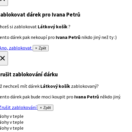
ablokovat dárek
pro Ivana Petrů
hceš si zablokovat
Látkový košík
?
ento dárek pak nekoupí pro
Ivana Petrů
nikdo jiný než ty :)
no, zablokovat
× Zpět
×
rušit zablokování dárku
ž nechceš mít dárek
Látkový košík
zablokovaný?
ento dárek pak bude moci koupit pro
Ivana Petrů
někdo jiný.
rušit zablokování
× Zpět