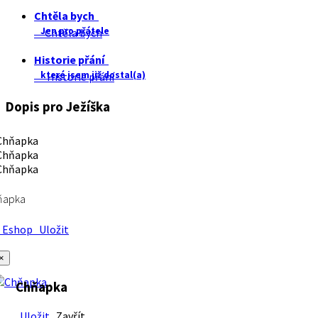
Chtěla bych
Jen pro přátele
Chtěla bych
Historie přání
které jsem již dostal(a)
Historie přání
Dopis pro Ježíška
ňapka
Eshop
Uložit
×
Chňapka
Uložit
Zavřít