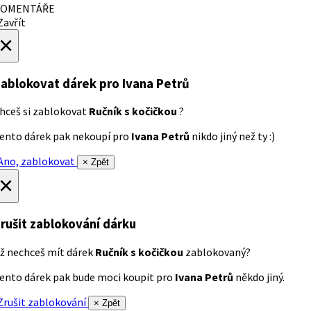
OMENTÁŘE
avřít
×
ablokovat dárek
pro Ivana Petrů
hceš si zablokovat
Ručník s kočičkou
?
ento dárek pak nekoupí pro
Ivana Petrů
nikdo jiný než ty :)
no, zablokovat
× Zpět
×
rušit zablokování dárku
ž nechceš mít dárek
Ručník s kočičkou
zablokovaný?
ento dárek pak bude moci koupit pro
Ivana Petrů
někdo jiný.
rušit zablokování
× Zpět