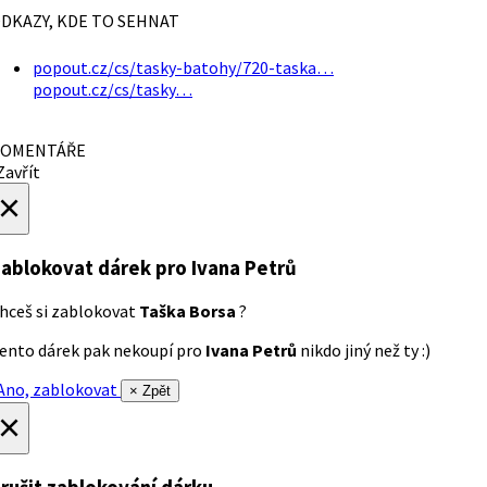
DKAZY, KDE TO SEHNAT
popout.cz/cs/tasky-batohy/720-taska…
popout.cz/cs/tasky…
OMENTÁŘE
avřít
×
ablokovat dárek
pro Ivana Petrů
hceš si zablokovat
Taška Borsa
?
ento dárek pak nekoupí pro
Ivana Petrů
nikdo jiný než ty :)
no, zablokovat
× Zpět
×