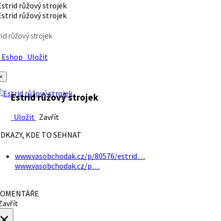
rid růžový strojek
Eshop
Uložit
×
Estrid růžový strojek
Uložit
Zavřít
DKAZY, KDE TO SEHNAT
www.vasobchodak.cz/p/80576/estrid…
www.vasobchodak.cz/p…
OMENTÁŘE
avřít
×