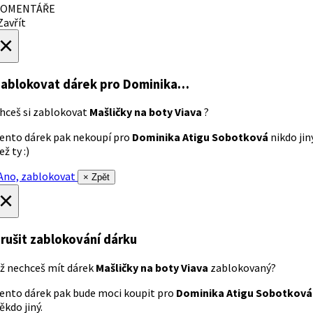
OMENTÁŘE
avřít
×
ablokovat dárek
pro Dominika…
hceš si zablokovat
Mašličky na boty Viava
?
ento dárek pak nekoupí pro
Dominika Atigu Sobotková
nikdo jin
ež ty :)
no, zablokovat
× Zpět
×
rušit zablokování dárku
ž nechceš mít dárek
Mašličky na boty Viava
zablokovaný?
ento dárek pak bude moci koupit pro
Dominika Atigu Sobotková
ěkdo jiný.