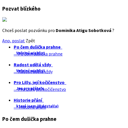
Pozvat blízkého
Chceš poslat pozvánku pro
Dominika Atigu Sobotková
?
Ano, poslat
Zpět
Po čem dušička prahne
Veřejný wishlist
Po čem dušička prahne
Radost udělá vždy
Veřejný wishlist
Radost udělá vždy
Pro Lilly, její kočičenstvo
Jen pro přátele
Pro Lilly, její kočičenstvo
Historie přání
které jsem již dostal(a)
Historie přání
Po čem dušička prahne