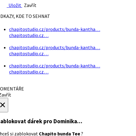
Uložit
Zavřít
DKAZY, KDE TO SEHNAT
chapitostudio.cz/products/bunda-kantha…
chapitostudio.cz…
chapitostudio.cz/products/bunda-kantha…
chapitostudio.cz…
chapitostudio.cz/products/bunda-kantha…
chapitostudio.cz…
OMENTÁŘE
avřít
×
ablokovat dárek
pro Dominika…
hceš si zablokovat
Chapito bunda Tee
?