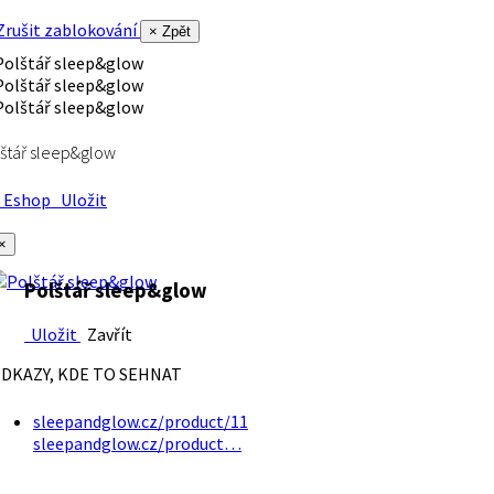
rušit zablokování
× Zpět
štář sleep&glow
Eshop
Uložit
×
Polštář sleep&glow
Uložit
Zavřít
DKAZY, KDE TO SEHNAT
sleepandglow.cz/product/11
sleepandglow.cz/product…