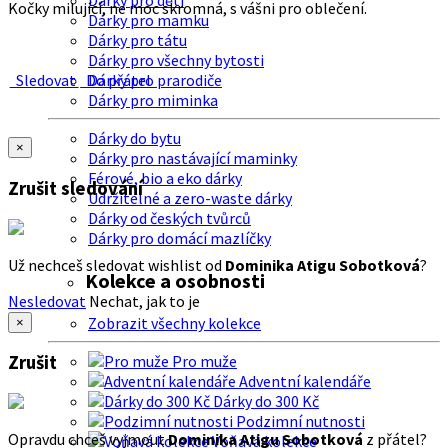
Dárky pro děti
Kočky milující, ne moc skromná, s vášni pro oblečení.
Dárky pro mamku
Dárky pro tátu
Dárky pro všechny bytosti
Sledovat
Do přátel
Dárky pro prarodiče
Dárky pro miminka
Dárky do bytu
×
Dárky pro nastávající maminky
Férové, bio a eko dárky
Zrušit sledování
Udržitelné a zero-waste dárky
Dárky od českých tvůrců
Dárky pro domácí mazlíčky
Už nechceš sledovat wishlist od
Dominika Atigu Sobotková
?
Kolekce a osobnosti
Nesledovat
Nechat, jak to je
Zobrazit všechny kolekce
×
Zrušit
Pro muže
Adventní kalendáře
Dárky do 300 Kč
Podzimní nutnosti
Opravdu chceš vyjmout
Dominika Atigu Sobotková
z přátel?
Voňavá kolekce