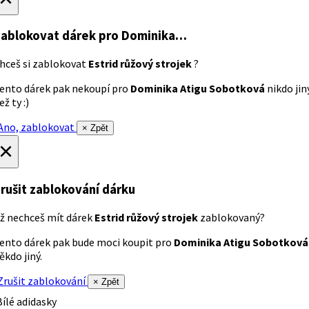
ablokovat dárek
pro Dominika…
hceš si zablokovat
Estrid růžový strojek
?
ento dárek pak nekoupí pro
Dominika Atigu Sobotková
nikdo jin
ež ty :)
no, zablokovat
× Zpět
×
rušit zablokování dárku
ž nechceš mít dárek
Estrid růžový strojek
zablokovaný?
ento dárek pak bude moci koupit pro
Dominika Atigu Sobotková
ěkdo jiný.
rušit zablokování
× Zpět