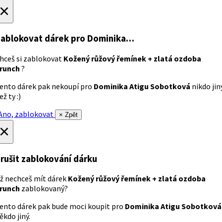
×
ablokovat dárek
pro Dominika…
hceš si zablokovat
Kožený růžový řemínek + zlatá ozdoba
runch
?
ento dárek pak nekoupí pro
Dominika Atigu Sobotková
nikdo jin
ež ty :)
no, zablokovat
× Zpět
×
rušit zablokování dárku
ž nechceš mít dárek
Kožený růžový řemínek + zlatá ozdoba
runch
zablokovaný?
ento dárek pak bude moci koupit pro
Dominika Atigu Sobotková
ěkdo jiný.