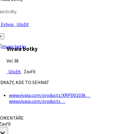
aia botky
Eshop
Uložit
×
Vivaia botky
Vel 38
Uložit
Zavřít
DKAZY, KDE TO SEHNAT
www.vivaia.com/products/XRPD01036…
www.vivaia.com/products…
OMENTÁŘE
avřít
×