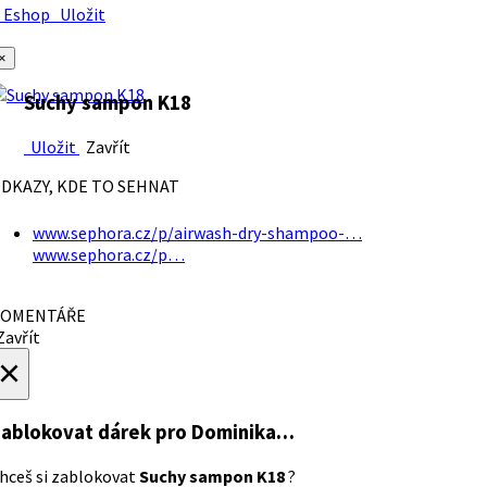
Eshop
Uložit
×
Suchy sampon K18
Uložit
Zavřít
DKAZY, KDE TO SEHNAT
www.sephora.cz/p/airwash-dry-shampoo-…
www.sephora.cz/p…
OMENTÁŘE
avřít
×
ablokovat dárek
pro Dominika…
hceš si zablokovat
Suchy sampon K18
?