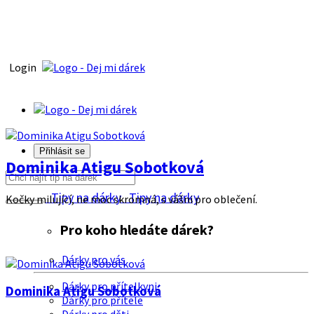
Login
Přihlásit se
Dominika Atigu Sobotková
Tipy na dárky
Tipy na dárky
Kočky milující, ne moc skromná, s vášni pro oblečení.
Pro koho hledáte dárek?
Dárky pro vás
Dárky pro přítelkyni
Dominika Atigu Sobotková
Dárky pro přítele