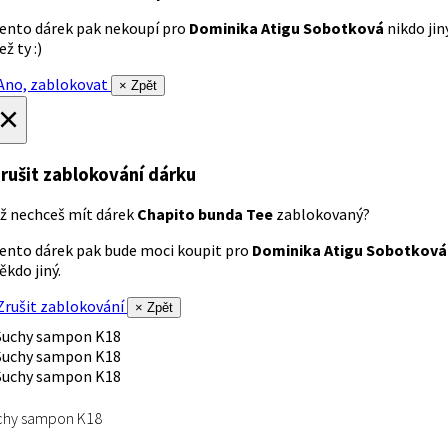
ento dárek pak nekoupí pro
Dominika Atigu Sobotková
nikdo jin
ež ty :)
no, zablokovat
× Zpět
×
rušit zablokování dárku
ž nechceš mít dárek
Chapito bunda Tee
zablokovaný?
ento dárek pak bude moci koupit pro
Dominika Atigu Sobotková
ěkdo jiný.
rušit zablokování
× Zpět
chy sampon K18