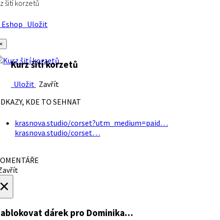
z šití korzetů
Eshop
Uložit
×
Kurz šití korzetů
Uložit
Zavřít
DKAZY, KDE TO SEHNAT
krasnova.studio/corset?utm_medium=paid…
krasnova.studio/corset…
OMENTÁŘE
avřít
×
ablokovat dárek
pro Dominika…