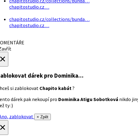
chapitostudio.cz/collections/bunda…
chapitostudio.cz…
chapitostudio.cz/collections/bunda…
chapitostudio.cz…
OMENTÁŘE
avřít
×
ablokovat dárek
pro Dominika…
hceš si zablokovat
Chapito kabát
?
ento dárek pak nekoupí pro
Dominika Atigu Sobotková
nikdo jin
ež ty :)
no, zablokovat
× Zpět
×