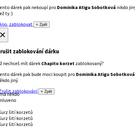
ento dárek pak nekoupí pro
Dominika Atigu Sobotková
nikdo jin
ež ty :)
no, zablokovat
× Zpět
×
rušit zablokování dárku
ž nechceš mít dárek
Chapito korzet
zablokovaný?
ento dárek pak bude moci koupit pro
Dominika Atigu Sobotková
ěkdo jiný.
rušit zablokování
× Zpět
 má někdo
mluveno