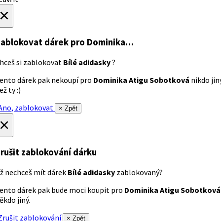
×
ablokovat dárek
pro Dominika…
hceš si zablokovat
Bílé adidasky
?
ento dárek pak nekoupí pro
Dominika Atigu Sobotková
nikdo jin
ež ty :)
no, zablokovat
× Zpět
×
rušit zablokování dárku
ž nechceš mít dárek
Bílé adidasky
zablokovaný?
ento dárek pak bude moci koupit pro
Dominika Atigu Sobotková
ěkdo jiný.
rušit zablokování
× Zpět