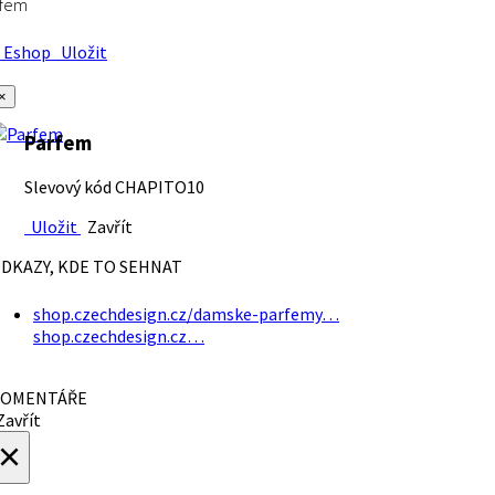
rfem
Eshop
Uložit
×
Parfem
Slevový kód CHAPITO10
Uložit
Zavřít
DKAZY, KDE TO SEHNAT
shop.czechdesign.cz/damske-parfemy…
shop.czechdesign.cz…
OMENTÁŘE
avřít
×