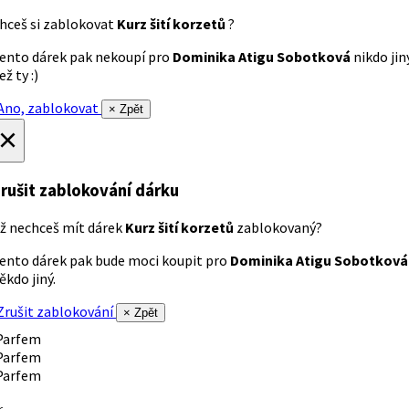
hceš si zablokovat
Kurz šití korzetů
?
ento dárek pak nekoupí pro
Dominika Atigu Sobotková
nikdo jin
ež ty :)
no, zablokovat
× Zpět
×
rušit zablokování dárku
ž nechceš mít dárek
Kurz šití korzetů
zablokovaný?
ento dárek pak bude moci koupit pro
Dominika Atigu Sobotková
ěkdo jiný.
rušit zablokování
× Zpět