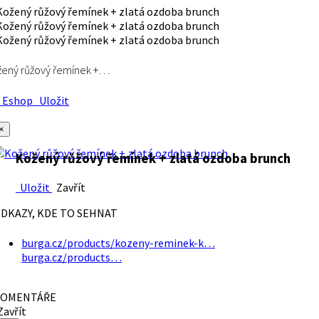
ený růžový řemínek +…
Eshop
Uložit
×
Kožený růžový řemínek + zlatá ozdoba brunch
Uložit
Zavřít
DKAZY, KDE TO SEHNAT
burga.cz/products/kozeny-reminek-k…
burga.cz/products…
OMENTÁŘE
avřít