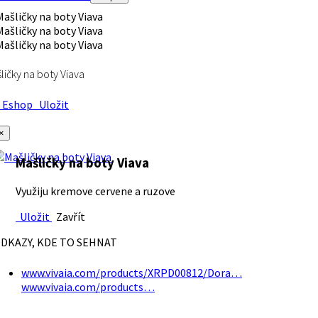
ličky na boty Viava
Eshop
Uložit
×
Mašličky na boty Viava
Využiju kremove cervene a ruzove
Uložit
Zavřít
DKAZY, KDE TO SEHNAT
www.vivaia.com/products/XRPD00812/Dora…
www.vivaia.com/products…