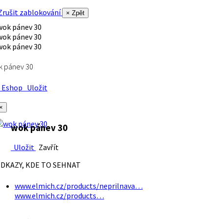
rušit zablokování
× Zpět
k pánev 30
Eshop
Uložit
×
wok pánev 30
Uložit
Zavřít
DKAZY, KDE TO SEHNAT
www.elmich.cz/products/neprilnava…
www.elmich.cz/products…