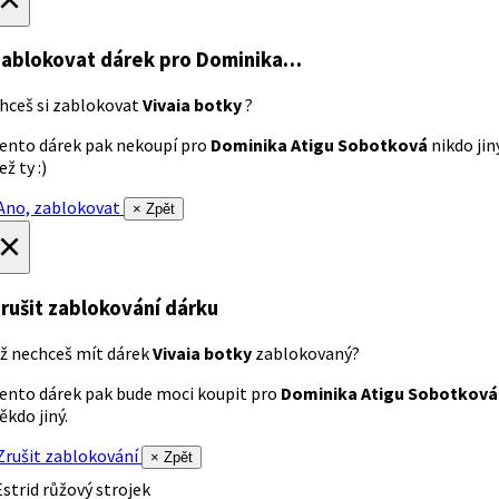
ablokovat dárek
pro Dominika…
hceš si zablokovat
Vivaia botky
?
ento dárek pak nekoupí pro
Dominika Atigu Sobotková
nikdo jin
ež ty :)
no, zablokovat
× Zpět
×
rušit zablokování dárku
ž nechceš mít dárek
Vivaia botky
zablokovaný?
ento dárek pak bude moci koupit pro
Dominika Atigu Sobotková
ěkdo jiný.
rušit zablokování
× Zpět