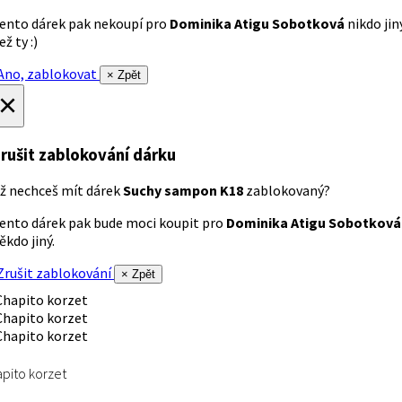
ento dárek pak nekoupí pro
Dominika Atigu Sobotková
nikdo jin
ež ty :)
no, zablokovat
× Zpět
×
rušit zablokování dárku
ž nechceš mít dárek
Suchy sampon K18
zablokovaný?
ento dárek pak bude moci koupit pro
Dominika Atigu Sobotková
ěkdo jiný.
rušit zablokování
× Zpět
pito korzet