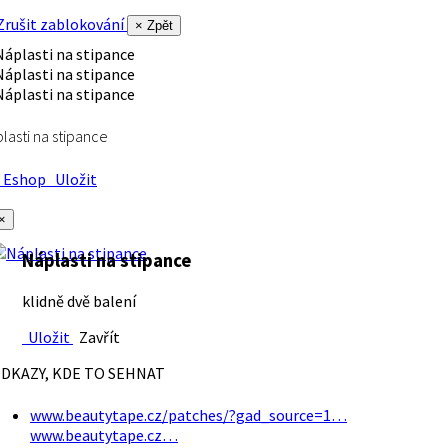
rušit zablokování
× Zpět
lasti na stipance
Eshop
Uložit
×
Náplasti na stipance
klidně dvě balení
Uložit
Zavřít
DKAZY, KDE TO SEHNAT
www.beautytape.cz/patches/?gad_source=1…
www.beautytape.cz…