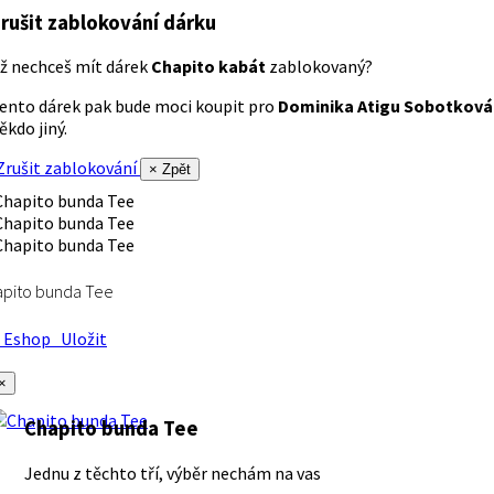
rušit zablokování dárku
ž nechceš mít dárek
Chapito kabát
zablokovaný?
ento dárek pak bude moci koupit pro
Dominika Atigu Sobotková
ěkdo jiný.
rušit zablokování
× Zpět
apito bunda Tee
Eshop
Uložit
×
Chapito bunda Tee
Jednu z těchto tří, výběr nechám na vas