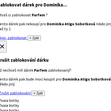
ablokovat dárek
pro Dominika…
hceš si zablokovat
Parfem
?
ento dárek pak nekoupí pro
Dominika Atigu Sobotková
nikdo jin
ež ty :)
no, zablokovat
× Zpět
×
rušit zablokování dárku
ž nechceš mít dárek
Parfem
zablokovaný?
ento dárek pak bude moci koupit pro
Dominika Atigu Sobotková
ěkdo jiný.
rušit zablokování
× Zpět