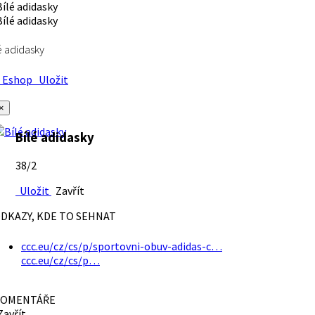
é adidasky
Eshop
Uložit
×
Bílé adidasky
38/2
Uložit
Zavřít
DKAZY, KDE TO SEHNAT
ccc.eu/cz/cs/p/sportovni-obuv-adidas-c…
ccc.eu/cz/cs/p…
OMENTÁŘE
avřít