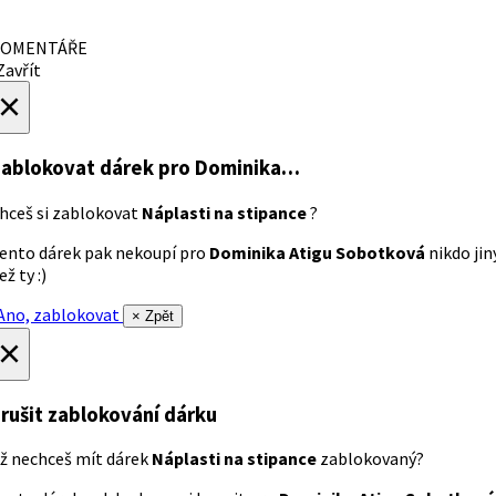
OMENTÁŘE
avřít
×
ablokovat dárek
pro Dominika…
hceš si zablokovat
Náplasti na stipance
?
ento dárek pak nekoupí pro
Dominika Atigu Sobotková
nikdo jin
ež ty :)
no, zablokovat
× Zpět
×
rušit zablokování dárku
ž nechceš mít dárek
Náplasti na stipance
zablokovaný?