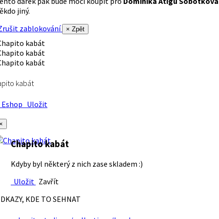
ento dárek pak bude moci koupit pro
Dominika Atigu Sobotková
ěkdo jiný.
rušit zablokování
× Zpět
pito kabát
Eshop
Uložit
×
Chapito kabát
Kdyby byl některý z nich zase skladem :)
Uložit
Zavřít
DKAZY, KDE TO SEHNAT