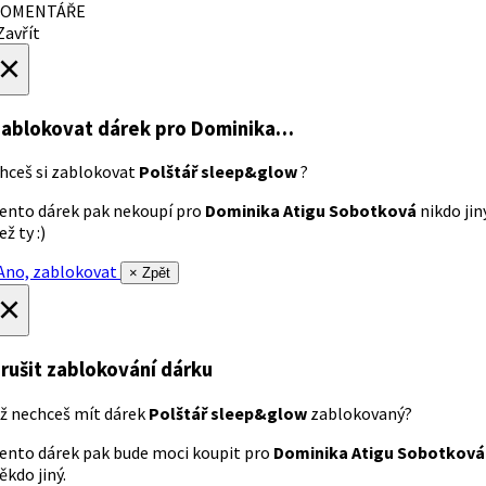
OMENTÁŘE
avřít
×
ablokovat dárek
pro Dominika…
hceš si zablokovat
Polštář sleep&glow
?
ento dárek pak nekoupí pro
Dominika Atigu Sobotková
nikdo jin
ež ty :)
no, zablokovat
× Zpět
×
rušit zablokování dárku
ž nechceš mít dárek
Polštář sleep&glow
zablokovaný?
ento dárek pak bude moci koupit pro
Dominika Atigu Sobotková
ěkdo jiný.