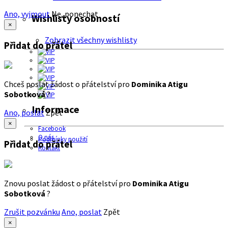
Ano, vyjmout
Ne, ponechat
Wishlisty osobností
×
Zobrazit všechny wishlisty
Přidat do přátel
Chceš poslat žádost o přátelství pro
Dominika Atigu
Sobotková
?
Informace
Ano, poslat
Zpět
×
Facebook
O nás
Podmínky použití
Přidat do přátel
Kontakt
Znovu poslat žádost o přátelství pro
Dominika Atigu
Sobotková
?
Zrušit pozvánku
Ano, poslat
Zpět
×