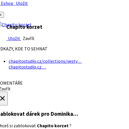
Eshop
Uložit
×
Chapito korzet
Uložit
Zavřít
DKAZY, KDE TO SEHNAT
chapitostudio.cz/collections/vesty…
chapitostudio.cz…
OMENTÁŘE
avřít
×
ablokovat dárek
pro Dominika…
hceš si zablokovat
Chapito korzet
?