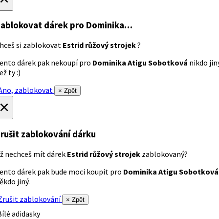
ablokovat dárek
pro Dominika…
hceš si zablokovat
Estrid růžový strojek
?
ento dárek pak nekoupí pro
Dominika Atigu Sobotková
nikdo jin
ež ty :)
no, zablokovat
× Zpět
×
rušit zablokování dárku
ž nechceš mít dárek
Estrid růžový strojek
zablokovaný?
ento dárek pak bude moci koupit pro
Dominika Atigu Sobotková
ěkdo jiný.
rušit zablokování
× Zpět