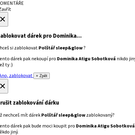
OMENTÁŘE
avřít
×
ablokovat dárek
pro Dominika…
hceš si zablokovat
Polštář sleep&glow
?
ento dárek pak nekoupí pro
Dominika Atigu Sobotková
nikdo jin
ež ty :)
no, zablokovat
× Zpět
×
rušit zablokování dárku
ž nechceš mít dárek
Polštář sleep&glow
zablokovaný?
ento dárek pak bude moci koupit pro
Dominika Atigu Sobotková
ěkdo jiný.