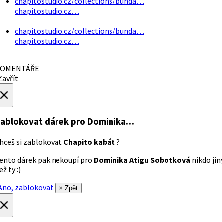
chapitostudio.cz/collections/bunda…
chapitostudio.cz…
chapitostudio.cz/collections/bunda…
chapitostudio.cz…
OMENTÁŘE
avřít
×
ablokovat dárek
pro Dominika…
hceš si zablokovat
Chapito kabát
?
ento dárek pak nekoupí pro
Dominika Atigu Sobotková
nikdo jin
ež ty :)
no, zablokovat
× Zpět
×