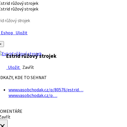
rid růžový strojek
Eshop
Uložit
×
Estrid růžový strojek
Uložit
Zavřít
DKAZY, KDE TO SEHNAT
www.vasobchodak.cz/p/80576/estrid…
www.vasobchodak.cz/p…
OMENTÁŘE
avřít
×