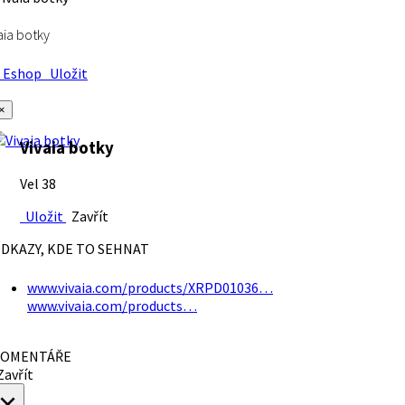
aia botky
Eshop
Uložit
×
Vivaia botky
Vel 38
Uložit
Zavřít
DKAZY, KDE TO SEHNAT
www.vivaia.com/products/XRPD01036…
www.vivaia.com/products…
OMENTÁŘE
avřít
×