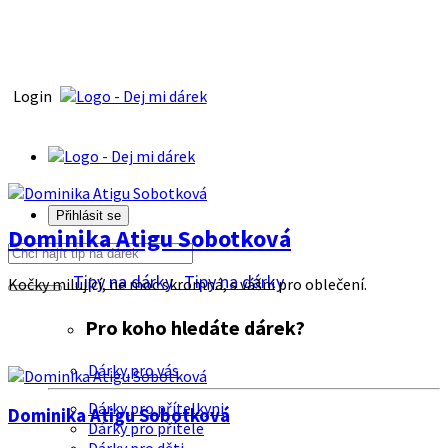
Login
Přihlásit se
Dominika Atigu Sobotková
Tipy na dárky
Tipy na dárky
Kočky milující, ne moc skromná, s vášni pro oblečení.
Pro koho hledáte dárek?
Dárky pro vás
Dárky pro přítelkyni
Dominika Atigu Sobotková
Dárky pro přítele