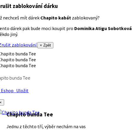
rušit zablokování dárku
ž nechceš mít dárek
Chapito kabát
zablokovaný?
ento dárek pak bude moci koupit pro
Dominika Atigu Sobotková
ěkdo jiný.
rušit zablokování
× Zpět
apito bunda Tee
Eshop
Uložit
×
Chapito bunda Tee
Jednu z těchto tří, výběr nechám na vas