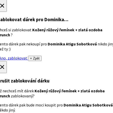
×
ablokovat dárek
pro Dominika…
hceš si zablokovat
Kožený růžový řemínek + zlatá ozdoba
runch
?
ento dárek pak nekoupí pro
Dominika Atigu Sobotková
nikdo jin
ež ty :)
no, zablokovat
× Zpět
×
rušit zablokování dárku
ž nechceš mít dárek
Kožený růžový řemínek + zlatá ozdoba
runch
zablokovaný?
ento dárek pak bude moci koupit pro
Dominika Atigu Sobotková
ěkdo jiný.