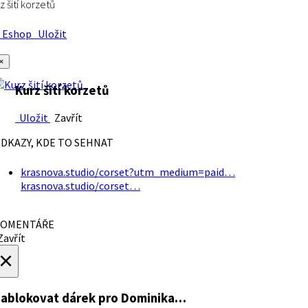
z šití korzetů
Eshop
Uložit
×
Kurz šití korzetů
Uložit
Zavřít
DKAZY, KDE TO SEHNAT
krasnova.studio/corset?utm_medium=paid…
krasnova.studio/corset…
OMENTÁŘE
avřít
×
ablokovat dárek
pro Dominika…