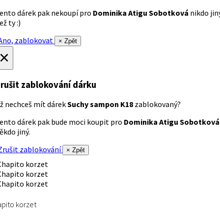
ento dárek pak nekoupí pro
Dominika Atigu Sobotková
nikdo jin
ež ty :)
no, zablokovat
× Zpět
×
rušit zablokování dárku
ž nechceš mít dárek
Suchy sampon K18
zablokovaný?
ento dárek pak bude moci koupit pro
Dominika Atigu Sobotková
ěkdo jiný.
rušit zablokování
× Zpět
pito korzet