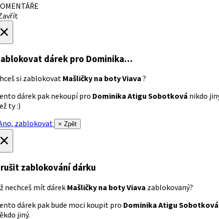
OMENTÁŘE
avřít
×
ablokovat dárek
pro Dominika…
hceš si zablokovat
Mašličky na boty Viava
?
ento dárek pak nekoupí pro
Dominika Atigu Sobotková
nikdo jin
ež ty :)
no, zablokovat
× Zpět
×
rušit zablokování dárku
ž nechceš mít dárek
Mašličky na boty Viava
zablokovaný?
ento dárek pak bude moci koupit pro
Dominika Atigu Sobotková
ěkdo jiný.