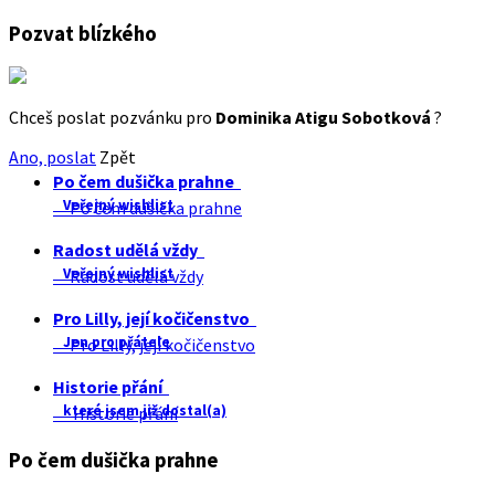
Pozvat blízkého
Chceš poslat pozvánku pro
Dominika Atigu Sobotková
?
Ano, poslat
Zpět
Po čem dušička prahne
Veřejný wishlist
Po čem dušička prahne
Radost udělá vždy
Veřejný wishlist
Radost udělá vždy
Pro Lilly, její kočičenstvo
Jen pro přátele
Pro Lilly, její kočičenstvo
Historie přání
které jsem již dostal(a)
Historie přání
Po čem dušička prahne