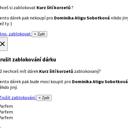
hceš si zablokovat
Kurz šití korzetů
?
ento dárek pak nekoupí pro
Dominika Atigu Sobotková
nikdo jin
ež ty :)
no, zablokovat
× Zpět
×
rušit zablokování dárku
ž nechceš mít dárek
Kurz šití korzetů
zablokovaný?
ento dárek pak bude moci koupit pro
Dominika Atigu Sobotková
ěkdo jiný.
rušit zablokování
× Zpět