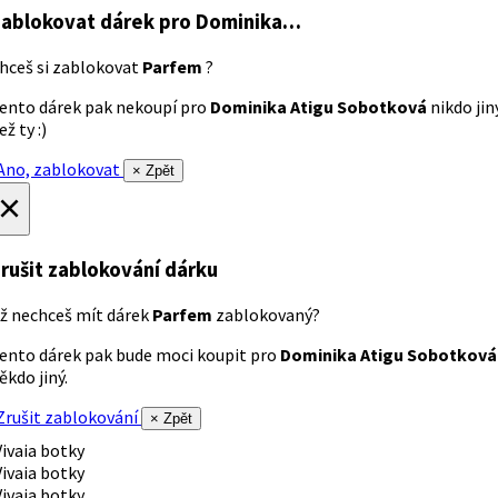
ablokovat dárek
pro Dominika…
hceš si zablokovat
Parfem
?
ento dárek pak nekoupí pro
Dominika Atigu Sobotková
nikdo jin
ež ty :)
no, zablokovat
× Zpět
×
rušit zablokování dárku
ž nechceš mít dárek
Parfem
zablokovaný?
ento dárek pak bude moci koupit pro
Dominika Atigu Sobotková
ěkdo jiný.
rušit zablokování
× Zpět