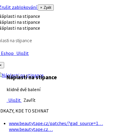
rušit zablokování
× Zpět
lasti na stipance
Eshop
Uložit
×
Náplasti na stipance
klidně dvě balení
Uložit
Zavřít
DKAZY, KDE TO SEHNAT
www.beautytape.cz/patches/?gad_source=1…
www.beautytape.cz…