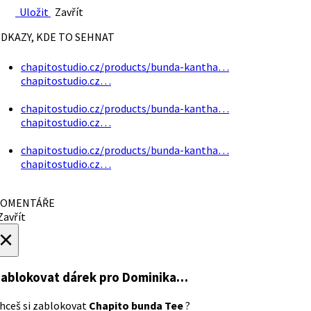
Uložit
Zavřít
DKAZY, KDE TO SEHNAT
chapitostudio.cz/products/bunda-kantha…
chapitostudio.cz…
chapitostudio.cz/products/bunda-kantha…
chapitostudio.cz…
chapitostudio.cz/products/bunda-kantha…
chapitostudio.cz…
OMENTÁŘE
avřít
×
ablokovat dárek
pro Dominika…
hceš si zablokovat
Chapito bunda Tee
?