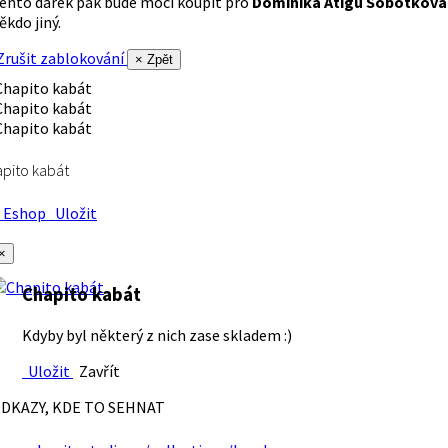
ento dárek pak bude moci koupit pro
Dominika Atigu Sobotková
ěkdo jiný.
rušit zablokování
× Zpět
pito kabát
Eshop
Uložit
×
Chapito kabát
Kdyby byl některý z nich zase skladem :)
Uložit
Zavřít
DKAZY, KDE TO SEHNAT