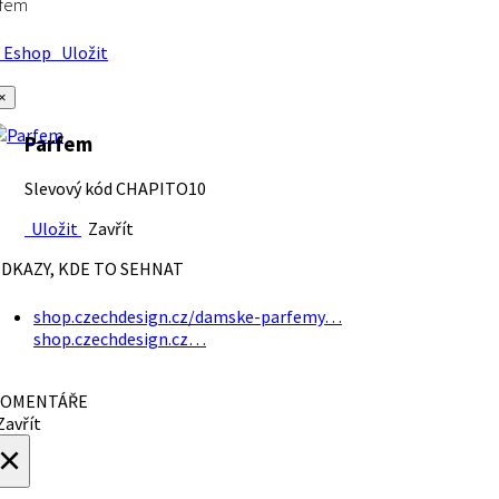
rfem
Eshop
Uložit
×
Parfem
Slevový kód CHAPITO10
Uložit
Zavřít
DKAZY, KDE TO SEHNAT
shop.czechdesign.cz/damske-parfemy…
shop.czechdesign.cz…
OMENTÁŘE
avřít
×