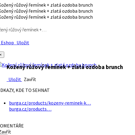
ený růžový řemínek +…
Eshop
Uložit
×
Kožený růžový řemínek + zlatá ozdoba brunch
Uložit
Zavřít
DKAZY, KDE TO SEHNAT
burga.cz/products/kozeny-reminek-k…
burga.cz/products…
OMENTÁŘE
avřít