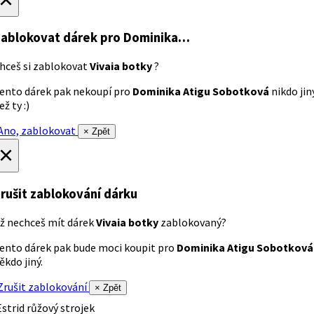
ablokovat dárek
pro Dominika…
hceš si zablokovat
Vivaia botky
?
ento dárek pak nekoupí pro
Dominika Atigu Sobotková
nikdo jin
ež ty :)
no, zablokovat
× Zpět
×
rušit zablokování dárku
ž nechceš mít dárek
Vivaia botky
zablokovaný?
ento dárek pak bude moci koupit pro
Dominika Atigu Sobotková
ěkdo jiný.
rušit zablokování
× Zpět