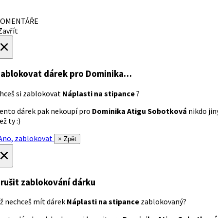
OMENTÁŘE
avřít
×
ablokovat dárek
pro Dominika…
hceš si zablokovat
Náplasti na stipance
?
ento dárek pak nekoupí pro
Dominika Atigu Sobotková
nikdo jin
ež ty :)
no, zablokovat
× Zpět
×
rušit zablokování dárku
ž nechceš mít dárek
Náplasti na stipance
zablokovaný?