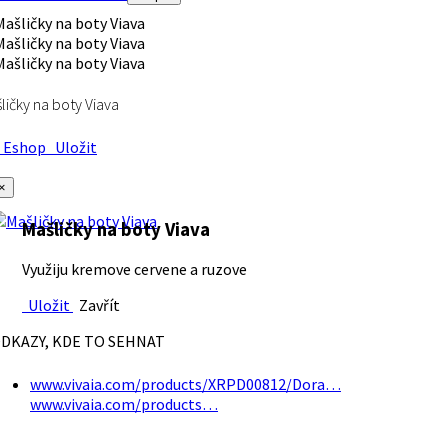
ličky na boty Viava
Eshop
Uložit
×
Mašličky na boty Viava
Využiju kremove cervene a ruzove
Uložit
Zavřít
DKAZY, KDE TO SEHNAT
www.vivaia.com/products/XRPD00812/Dora…
www.vivaia.com/products…