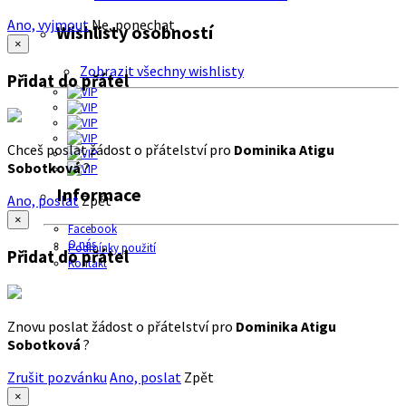
Ano, vyjmout
Ne, ponechat
Wishlisty osobností
×
Zobrazit všechny wishlisty
Přidat do přátel
Chceš poslat žádost o přátelství pro
Dominika Atigu
Sobotková
?
Informace
Ano, poslat
Zpět
×
Facebook
O nás
Podmínky použití
Přidat do přátel
Kontakt
Znovu poslat žádost o přátelství pro
Dominika Atigu
Sobotková
?
Zrušit pozvánku
Ano, poslat
Zpět
×