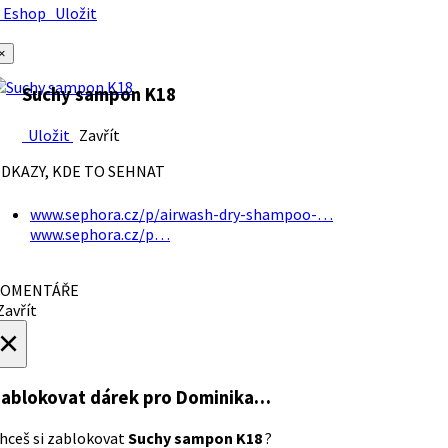
Eshop
Uložit
×
Suchy sampon K18
Uložit
Zavřít
DKAZY, KDE TO SEHNAT
www.sephora.cz/p/airwash-dry-shampoo-…
www.sephora.cz/p…
OMENTÁŘE
avřít
×
ablokovat dárek
pro Dominika…
hceš si zablokovat
Suchy sampon K18
?