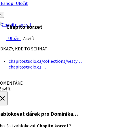
Eshop
Uložit
×
Chapito korzet
Uložit
Zavřít
DKAZY, KDE TO SEHNAT
chapitostudio.cz/collections/vesty…
chapitostudio.cz…
OMENTÁŘE
avřít
×
ablokovat dárek
pro Dominika…
hceš si zablokovat
Chapito korzet
?