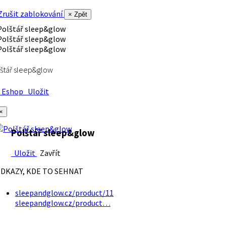
rušit zablokování
× Zpět
štář sleep&glow
Eshop
Uložit
×
Polštář sleep&glow
Uložit
Zavřít
DKAZY, KDE TO SEHNAT
sleepandglow.cz/product/11
sleepandglow.cz/product…