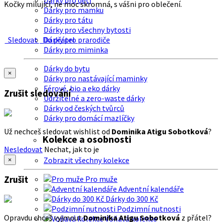
Dárky pro děti
Kočky milující, ne moc skromná, s vášni pro oblečení.
Dárky pro mamku
Dárky pro tátu
Dárky pro všechny bytosti
Sledovat
Do přátel
Dárky pro prarodiče
Dárky pro miminka
Dárky do bytu
×
Dárky pro nastávající maminky
Férové, bio a eko dárky
Zrušit sledování
Udržitelné a zero-waste dárky
Dárky od českých tvůrců
Dárky pro domácí mazlíčky
Už nechceš sledovat wishlist od
Dominika Atigu Sobotková
?
Kolekce a osobnosti
Nesledovat
Nechat, jak to je
Zobrazit všechny kolekce
×
Zrušit
Pro muže
Adventní kalendáře
Dárky do 300 Kč
Podzimní nutnosti
Opravdu chceš vyjmout
Dominika Atigu Sobotková
z přátel?
Voňavá kolekce