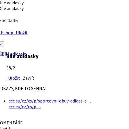
é adidasky
Eshop
Uložit
×
Bílé adidasky
38/2
Uložit
Zavřít
DKAZY, KDE TO SEHNAT
ccc.eu/cz/cs/p/sportovni-obuv-adidas-c…
ccc.eu/cz/cs/p…
OMENTÁŘE
avřít