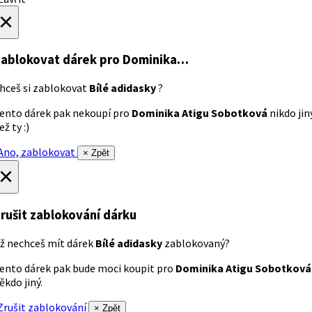
×
ablokovat dárek
pro Dominika…
hceš si zablokovat
Bílé adidasky
?
ento dárek pak nekoupí pro
Dominika Atigu Sobotková
nikdo jin
ež ty :)
no, zablokovat
× Zpět
×
rušit zablokování dárku
ž nechceš mít dárek
Bílé adidasky
zablokovaný?
ento dárek pak bude moci koupit pro
Dominika Atigu Sobotková
ěkdo jiný.
rušit zablokování
× Zpět