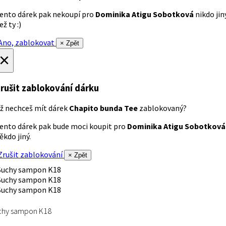
ento dárek pak nekoupí pro
Dominika Atigu Sobotková
nikdo jin
ež ty :)
no, zablokovat
× Zpět
×
rušit zablokování dárku
ž nechceš mít dárek
Chapito bunda Tee
zablokovaný?
ento dárek pak bude moci koupit pro
Dominika Atigu Sobotková
ěkdo jiný.
rušit zablokování
× Zpět
chy sampon K18