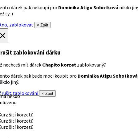
ento dárek pak nekoupí pro
Dominika Atigu Sobotková
nikdo jin
ež ty :)
no, zablokovat
× Zpět
×
rušit zablokování dárku
ž nechceš mít dárek
Chapito korzet
zablokovaný?
ento dárek pak bude moci koupit pro
Dominika Atigu Sobotková
ěkdo jiný.
rušit zablokování
× Zpět
 má někdo
mluveno