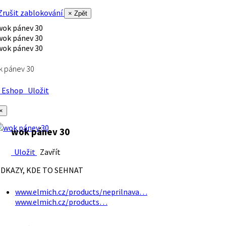
rušit zablokování
× Zpět
k pánev 30
Eshop
Uložit
×
wok pánev 30
Uložit
Zavřít
DKAZY, KDE TO SEHNAT
www.elmich.cz/products/neprilnava…
www.elmich.cz/products…