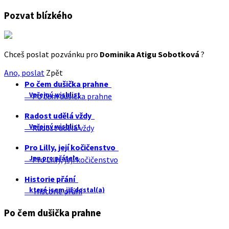
Pozvat blízkého
Chceš poslat pozvánku pro
Dominika Atigu Sobotková
?
Ano, poslat
Zpět
Po čem dušička prahne
Veřejný wishlist
Po čem dušička prahne
Radost udělá vždy
Veřejný wishlist
Radost udělá vždy
Pro Lilly, její kočičenstvo
Jen pro přátele
Pro Lilly, její kočičenstvo
Historie přání
které jsem již dostal(a)
Historie přání
Po čem dušička prahne