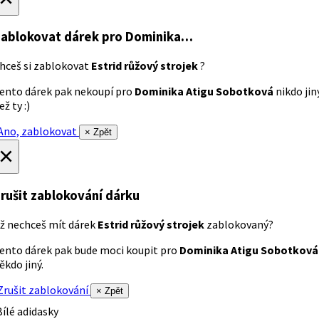
ablokovat dárek
pro Dominika…
hceš si zablokovat
Estrid růžový strojek
?
ento dárek pak nekoupí pro
Dominika Atigu Sobotková
nikdo jin
ež ty :)
no, zablokovat
× Zpět
×
rušit zablokování dárku
ž nechceš mít dárek
Estrid růžový strojek
zablokovaný?
ento dárek pak bude moci koupit pro
Dominika Atigu Sobotková
ěkdo jiný.
rušit zablokování
× Zpět