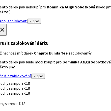
ento dárek pak nekoupí pro
Dominika Atigu Sobotková
nikdo jin
ež ty :)
no, zablokovat
× Zpět
×
rušit zablokování dárku
ž nechceš mít dárek
Chapito bunda Tee
zablokovaný?
ento dárek pak bude moci koupit pro
Dominika Atigu Sobotková
ěkdo jiný.
rušit zablokování
× Zpět
chy sampon K18