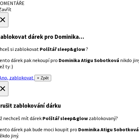
OMENTÁŘE
avřít
×
ablokovat dárek
pro Dominika…
hceš si zablokovat
Polštář sleep&glow
?
ento dárek pak nekoupí pro
Dominika Atigu Sobotková
nikdo jin
ež ty :)
no, zablokovat
× Zpět
×
rušit zablokování dárku
ž nechceš mít dárek
Polštář sleep&glow
zablokovaný?
ento dárek pak bude moci koupit pro
Dominika Atigu Sobotková
ěkdo jiný.