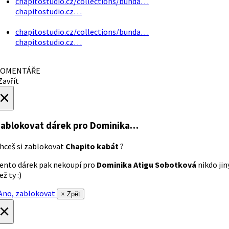
chapitostudio.cz/collections/bunda…
chapitostudio.cz…
chapitostudio.cz/collections/bunda…
chapitostudio.cz…
OMENTÁŘE
avřít
×
ablokovat dárek
pro Dominika…
hceš si zablokovat
Chapito kabát
?
ento dárek pak nekoupí pro
Dominika Atigu Sobotková
nikdo jin
ež ty :)
no, zablokovat
× Zpět
×