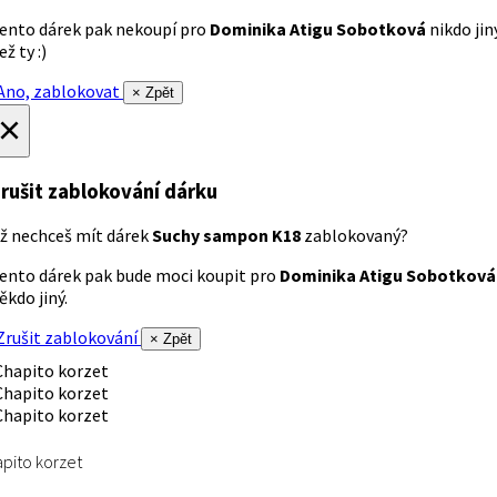
ento dárek pak nekoupí pro
Dominika Atigu Sobotková
nikdo jin
ež ty :)
no, zablokovat
× Zpět
×
rušit zablokování dárku
ž nechceš mít dárek
Suchy sampon K18
zablokovaný?
ento dárek pak bude moci koupit pro
Dominika Atigu Sobotková
ěkdo jiný.
rušit zablokování
× Zpět
pito korzet