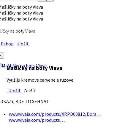
ličky na boty Viava
Eshop
Uložit
×
Mašličky na boty Viava
Využiju kremove cervene a ruzove
Uložit
Zavřít
DKAZY, KDE TO SEHNAT
www.vivaia.com/products/XRPD00812/Dora…
www.vivaia.com/products…