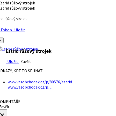
rid růžový strojek
Eshop
Uložit
×
Estrid růžový strojek
Uložit
Zavřít
DKAZY, KDE TO SEHNAT
www.vasobchodak.cz/p/80576/estrid…
www.vasobchodak.cz/p…
OMENTÁŘE
avřít
×