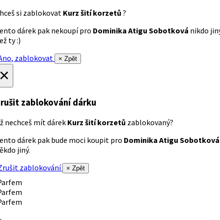
hceš si zablokovat
Kurz šití korzetů
?
ento dárek pak nekoupí pro
Dominika Atigu Sobotková
nikdo jin
ež ty :)
no, zablokovat
× Zpět
×
rušit zablokování dárku
ž nechceš mít dárek
Kurz šití korzetů
zablokovaný?
ento dárek pak bude moci koupit pro
Dominika Atigu Sobotková
ěkdo jiný.
rušit zablokování
× Zpět