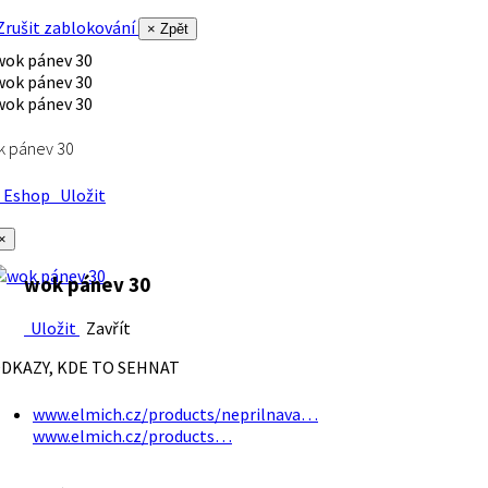
rušit zablokování
× Zpět
k pánev 30
Eshop
Uložit
×
wok pánev 30
Uložit
Zavřít
DKAZY, KDE TO SEHNAT
www.elmich.cz/products/neprilnava…
www.elmich.cz/products…