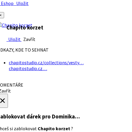
Eshop
Uložit
×
Chapito korzet
Uložit
Zavřít
DKAZY, KDE TO SEHNAT
chapitostudio.cz/collections/vesty…
chapitostudio.cz…
OMENTÁŘE
avřít
×
ablokovat dárek
pro Dominika…
hceš si zablokovat
Chapito korzet
?