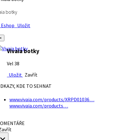
aia botky
Eshop
Uložit
×
Vivaia botky
Vel 38
Uložit
Zavřít
DKAZY, KDE TO SEHNAT
www.vivaia.com/products/XRPD01036…
www.vivaia.com/products…
OMENTÁŘE
avřít
×