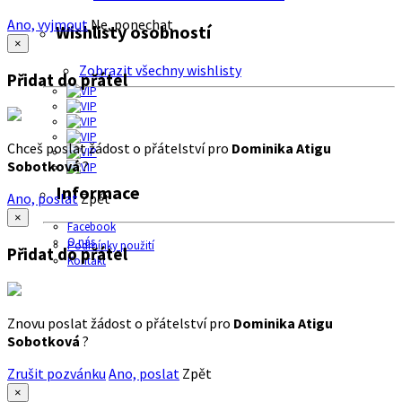
Ano, vyjmout
Ne, ponechat
Wishlisty osobností
×
Zobrazit všechny wishlisty
Přidat do přátel
Chceš poslat žádost o přátelství pro
Dominika Atigu
Sobotková
?
Informace
Ano, poslat
Zpět
×
Facebook
O nás
Podmínky použití
Přidat do přátel
Kontakt
Znovu poslat žádost o přátelství pro
Dominika Atigu
Sobotková
?
Zrušit pozvánku
Ano, poslat
Zpět
×