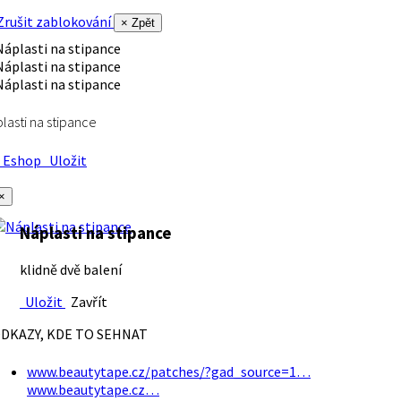
rušit zablokování
× Zpět
lasti na stipance
Eshop
Uložit
×
Náplasti na stipance
klidně dvě balení
Uložit
Zavřít
DKAZY, KDE TO SEHNAT
www.beautytape.cz/patches/?gad_source=1…
www.beautytape.cz…