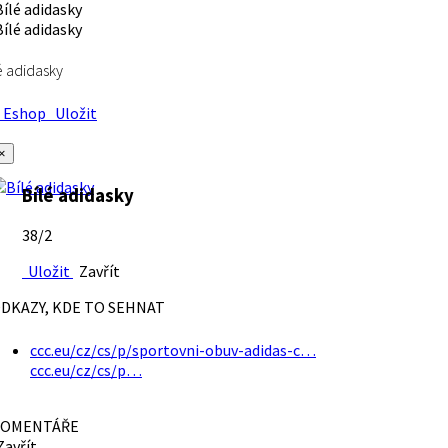
é adidasky
Eshop
Uložit
×
Bílé adidasky
38/2
Uložit
Zavřít
DKAZY, KDE TO SEHNAT
ccc.eu/cz/cs/p/sportovni-obuv-adidas-c…
ccc.eu/cz/cs/p…
OMENTÁŘE
avřít