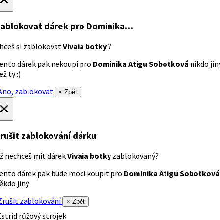
ablokovat dárek
pro Dominika…
hceš si zablokovat
Vivaia botky
?
ento dárek pak nekoupí pro
Dominika Atigu Sobotková
nikdo jin
ež ty :)
no, zablokovat
× Zpět
×
rušit zablokování dárku
ž nechceš mít dárek
Vivaia botky
zablokovaný?
ento dárek pak bude moci koupit pro
Dominika Atigu Sobotková
ěkdo jiný.
rušit zablokování
× Zpět