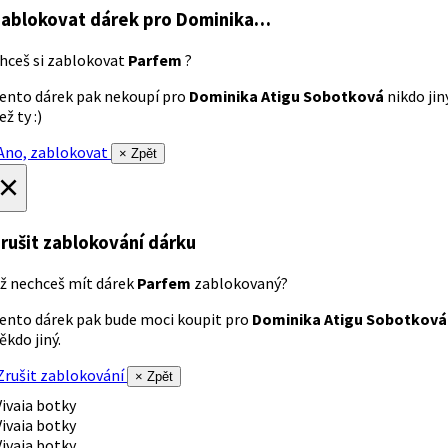
ablokovat dárek
pro Dominika…
hceš si zablokovat
Parfem
?
ento dárek pak nekoupí pro
Dominika Atigu Sobotková
nikdo jin
ež ty :)
no, zablokovat
× Zpět
×
rušit zablokování dárku
ž nechceš mít dárek
Parfem
zablokovaný?
ento dárek pak bude moci koupit pro
Dominika Atigu Sobotková
ěkdo jiný.
rušit zablokování
× Zpět