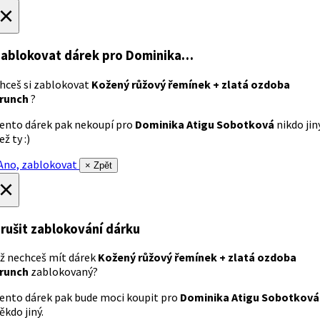
×
ablokovat dárek
pro Dominika…
hceš si zablokovat
Kožený růžový řemínek + zlatá ozdoba
runch
?
ento dárek pak nekoupí pro
Dominika Atigu Sobotková
nikdo jin
ež ty :)
no, zablokovat
× Zpět
×
rušit zablokování dárku
ž nechceš mít dárek
Kožený růžový řemínek + zlatá ozdoba
runch
zablokovaný?
ento dárek pak bude moci koupit pro
Dominika Atigu Sobotková
ěkdo jiný.