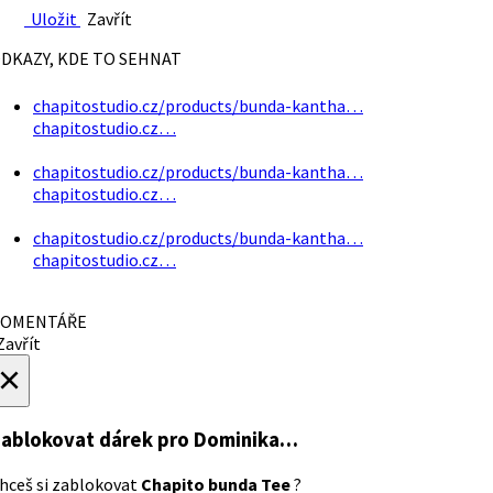
Uložit
Zavřít
DKAZY, KDE TO SEHNAT
chapitostudio.cz/products/bunda-kantha…
chapitostudio.cz…
chapitostudio.cz/products/bunda-kantha…
chapitostudio.cz…
chapitostudio.cz/products/bunda-kantha…
chapitostudio.cz…
OMENTÁŘE
avřít
×
ablokovat dárek
pro Dominika…
hceš si zablokovat
Chapito bunda Tee
?