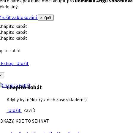
ento dárek pak bude moci koupit pro
Dominika Atigu Sobotková
ěkdo jiný.
rušit zablokování
× Zpět
pito kabát
Eshop
Uložit
×
Chapito kabát
Kdyby byl některý z nich zase skladem :)
Uložit
Zavřít
DKAZY, KDE TO SEHNAT