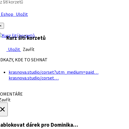
z šití korzetů
Eshop
Uložit
×
Kurz šití korzetů
Uložit
Zavřít
DKAZY, KDE TO SEHNAT
krasnova.studio/corset?utm_medium=paid…
krasnova.studio/corset…
OMENTÁŘE
avřít
×
ablokovat dárek
pro Dominika…