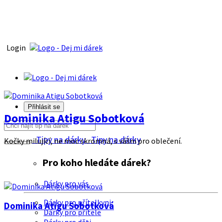
Login
Přihlásit se
Dominika Atigu Sobotková
Tipy na dárky
Tipy na dárky
Kočky milující, ne moc skromná, s vášni pro oblečení.
Pro koho hledáte dárek?
Dárky pro vás
Dárky pro přítelkyni
Dominika Atigu Sobotková
Dárky pro přítele