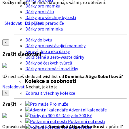
Dárky pro děti
Kočky milující, ne moc skromná, s vášni pro oblečení.
Dárky pro mamku
Dárky pro tátu
Dárky pro všechny bytosti
Sledovat
Do přátel
Dárky pro prarodiče
Dárky pro miminka
Dárky do bytu
×
Dárky pro nastávající maminky
Férové, bio a eko dárky
Zrušit sledování
Udržitelné a zero-waste dárky
Dárky od českých tvůrců
Dárky pro domácí mazlíčky
Už nechceš sledovat wishlist od
Dominika Atigu Sobotková
?
Kolekce a osobnosti
Nesledovat
Nechat, jak to je
Zobrazit všechny kolekce
×
Zrušit
Pro muže
Adventní kalendáře
Dárky do 300 Kč
Podzimní nutnosti
Opravdu chceš vyjmout
Dominika Atigu Sobotková
z přátel?
Voňavá kolekce