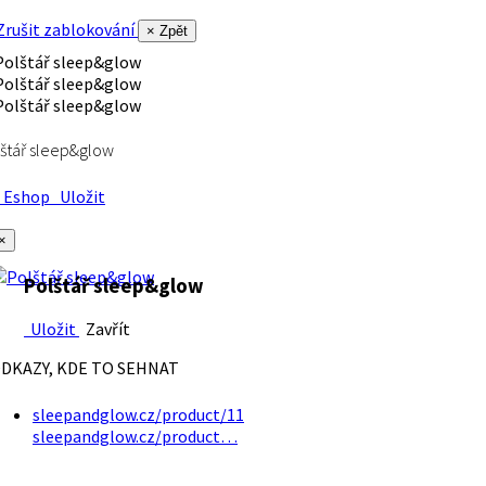
rušit zablokování
× Zpět
štář sleep&glow
Eshop
Uložit
×
Polštář sleep&glow
Uložit
Zavřít
DKAZY, KDE TO SEHNAT
sleepandglow.cz/product/11
sleepandglow.cz/product…