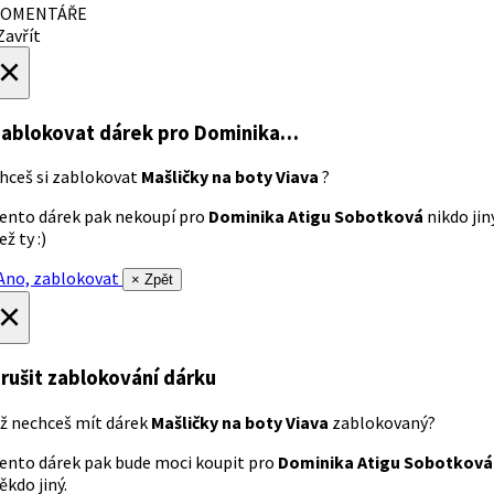
OMENTÁŘE
avřít
×
ablokovat dárek
pro Dominika…
hceš si zablokovat
Mašličky na boty Viava
?
ento dárek pak nekoupí pro
Dominika Atigu Sobotková
nikdo jin
ež ty :)
no, zablokovat
× Zpět
×
rušit zablokování dárku
ž nechceš mít dárek
Mašličky na boty Viava
zablokovaný?
ento dárek pak bude moci koupit pro
Dominika Atigu Sobotková
ěkdo jiný.