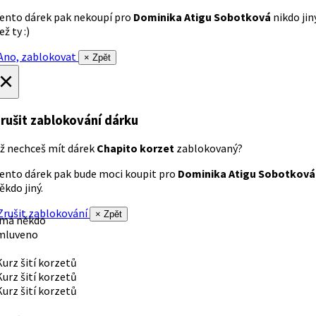
ento dárek pak nekoupí pro
Dominika Atigu Sobotková
nikdo jin
ež ty :)
no, zablokovat
× Zpět
×
rušit zablokování dárku
ž nechceš mít dárek
Chapito korzet
zablokovaný?
ento dárek pak bude moci koupit pro
Dominika Atigu Sobotková
ěkdo jiný.
rušit zablokování
× Zpět
 má někdo
mluveno