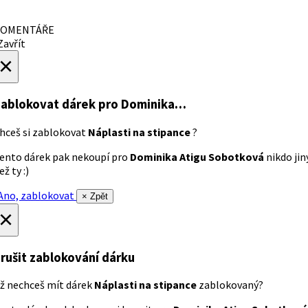
OMENTÁŘE
avřít
×
ablokovat dárek
pro Dominika…
hceš si zablokovat
Náplasti na stipance
?
ento dárek pak nekoupí pro
Dominika Atigu Sobotková
nikdo jin
ež ty :)
no, zablokovat
× Zpět
×
rušit zablokování dárku
ž nechceš mít dárek
Náplasti na stipance
zablokovaný?