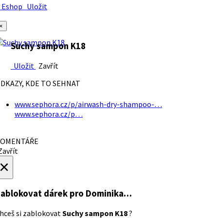
Eshop
Uložit
×
Suchy sampon K18
Uložit
Zavřít
DKAZY, KDE TO SEHNAT
www.sephora.cz/p/airwash-dry-shampoo-…
www.sephora.cz/p…
OMENTÁŘE
avřít
×
ablokovat dárek
pro Dominika…
hceš si zablokovat
Suchy sampon K18
?