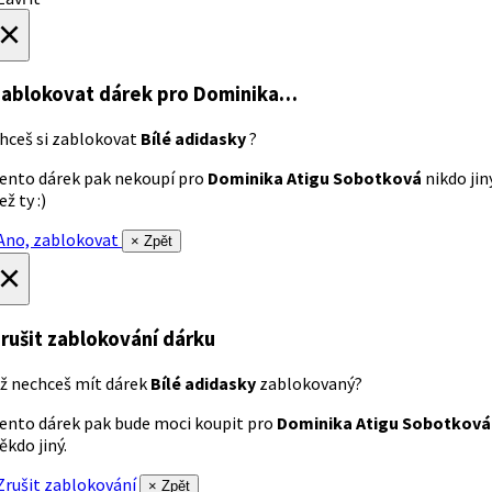
×
ablokovat dárek
pro Dominika…
hceš si zablokovat
Bílé adidasky
?
ento dárek pak nekoupí pro
Dominika Atigu Sobotková
nikdo jin
ež ty :)
no, zablokovat
× Zpět
×
rušit zablokování dárku
ž nechceš mít dárek
Bílé adidasky
zablokovaný?
ento dárek pak bude moci koupit pro
Dominika Atigu Sobotková
ěkdo jiný.
rušit zablokování
× Zpět