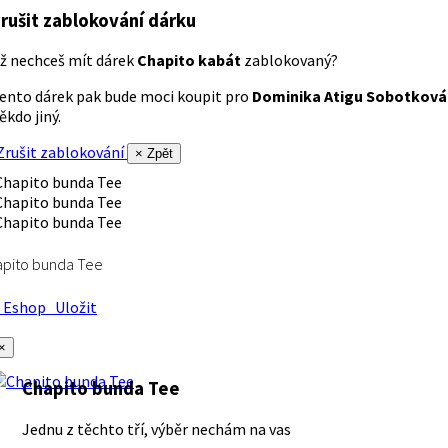
rušit zablokování dárku
ž nechceš mít dárek
Chapito kabát
zablokovaný?
ento dárek pak bude moci koupit pro
Dominika Atigu Sobotková
ěkdo jiný.
rušit zablokování
× Zpět
apito bunda Tee
Eshop
Uložit
×
Chapito bunda Tee
Jednu z těchto tří, výběr nechám na vas