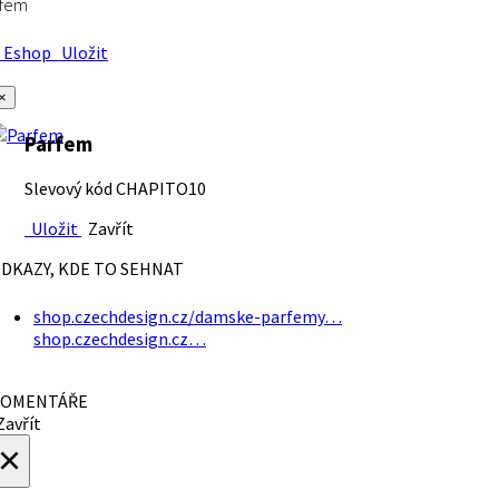
rfem
Eshop
Uložit
×
Parfem
Slevový kód CHAPITO10
Uložit
Zavřít
DKAZY, KDE TO SEHNAT
shop.czechdesign.cz/damske-parfemy…
shop.czechdesign.cz…
OMENTÁŘE
avřít
×