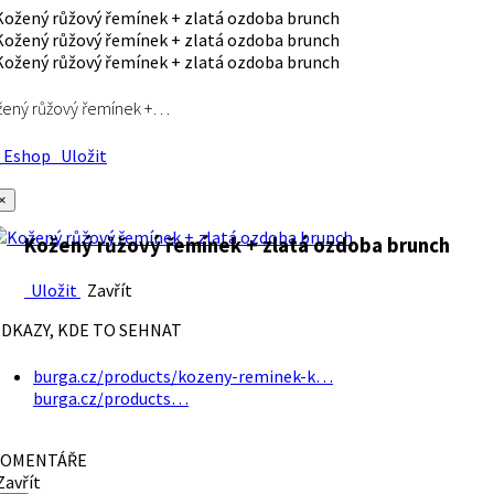
ený růžový řemínek +…
Eshop
Uložit
×
Kožený růžový řemínek + zlatá ozdoba brunch
Uložit
Zavřít
DKAZY, KDE TO SEHNAT
burga.cz/products/kozeny-reminek-k…
burga.cz/products…
OMENTÁŘE
avřít