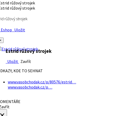
rid růžový strojek
Eshop
Uložit
×
Estrid růžový strojek
Uložit
Zavřít
DKAZY, KDE TO SEHNAT
www.vasobchodak.cz/p/80576/estrid…
www.vasobchodak.cz/p…
OMENTÁŘE
avřít
×