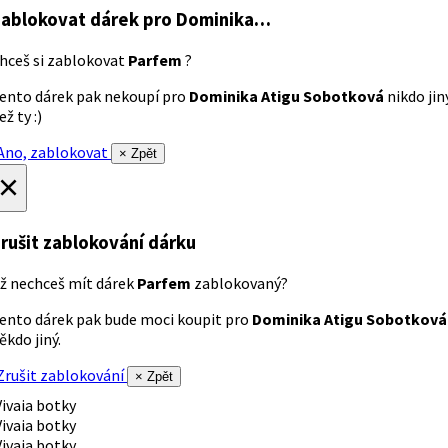
ablokovat dárek
pro Dominika…
hceš si zablokovat
Parfem
?
ento dárek pak nekoupí pro
Dominika Atigu Sobotková
nikdo jin
ež ty :)
no, zablokovat
× Zpět
×
rušit zablokování dárku
ž nechceš mít dárek
Parfem
zablokovaný?
ento dárek pak bude moci koupit pro
Dominika Atigu Sobotková
ěkdo jiný.
rušit zablokování
× Zpět