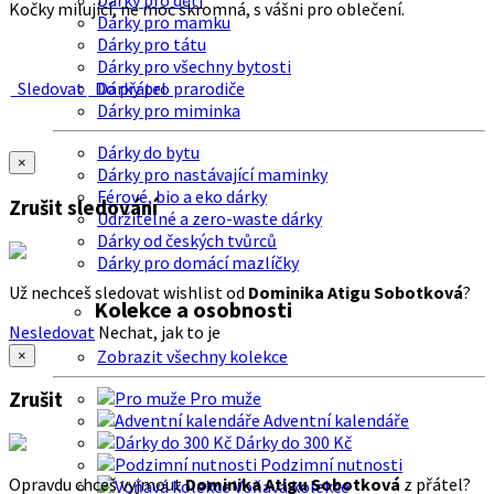
Dárky pro děti
Kočky milující, ne moc skromná, s vášni pro oblečení.
Dárky pro mamku
Dárky pro tátu
Dárky pro všechny bytosti
Sledovat
Do přátel
Dárky pro prarodiče
Dárky pro miminka
Dárky do bytu
×
Dárky pro nastávající maminky
Férové, bio a eko dárky
Zrušit sledování
Udržitelné a zero-waste dárky
Dárky od českých tvůrců
Dárky pro domácí mazlíčky
Už nechceš sledovat wishlist od
Dominika Atigu Sobotková
?
Kolekce a osobnosti
Nesledovat
Nechat, jak to je
Zobrazit všechny kolekce
×
Zrušit
Pro muže
Adventní kalendáře
Dárky do 300 Kč
Podzimní nutnosti
Opravdu chceš vyjmout
Dominika Atigu Sobotková
z přátel?
Voňavá kolekce