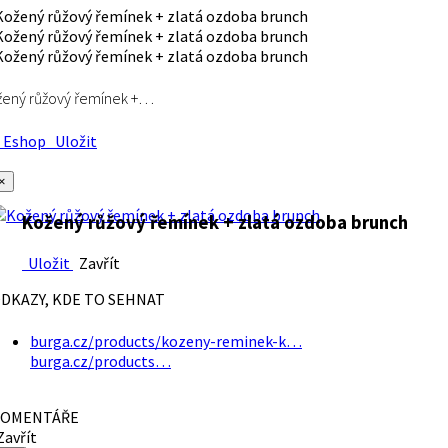
ený růžový řemínek +…
Eshop
Uložit
×
Kožený růžový řemínek + zlatá ozdoba brunch
Uložit
Zavřít
DKAZY, KDE TO SEHNAT
burga.cz/products/kozeny-reminek-k…
burga.cz/products…
OMENTÁŘE
avřít