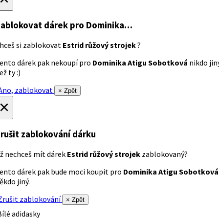
ablokovat dárek
pro Dominika…
hceš si zablokovat
Estrid růžový strojek
?
ento dárek pak nekoupí pro
Dominika Atigu Sobotková
nikdo jin
ež ty :)
no, zablokovat
× Zpět
×
rušit zablokování dárku
ž nechceš mít dárek
Estrid růžový strojek
zablokovaný?
ento dárek pak bude moci koupit pro
Dominika Atigu Sobotková
ěkdo jiný.
rušit zablokování
× Zpět