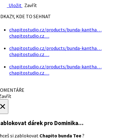
Uložit
Zavřít
DKAZY, KDE TO SEHNAT
chapitostudio.cz/products/bunda-kantha…
chapitostudio.cz…
chapitostudio.cz/products/bunda-kantha…
chapitostudio.cz…
chapitostudio.cz/products/bunda-kantha…
chapitostudio.cz…
OMENTÁŘE
avřít
×
ablokovat dárek
pro Dominika…
hceš si zablokovat
Chapito bunda Tee
?