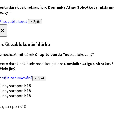
ento dárek pak nekoupí pro
Dominika Atigu Sobotková
nikdo jin
ež ty :)
no, zablokovat
× Zpět
×
rušit zablokování dárku
ž nechceš mít dárek
Chapito bunda Tee
zablokovaný?
ento dárek pak bude moci koupit pro
Dominika Atigu Sobotková
ěkdo jiný.
rušit zablokování
× Zpět
chy sampon K18