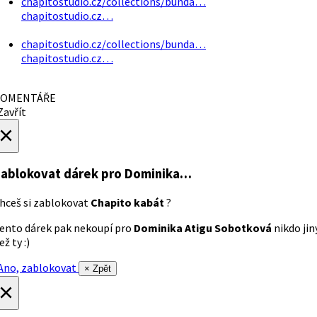
chapitostudio.cz/collections/bunda…
chapitostudio.cz…
chapitostudio.cz/collections/bunda…
chapitostudio.cz…
OMENTÁŘE
avřít
×
ablokovat dárek
pro Dominika…
hceš si zablokovat
Chapito kabát
?
ento dárek pak nekoupí pro
Dominika Atigu Sobotková
nikdo jin
ež ty :)
no, zablokovat
× Zpět
×