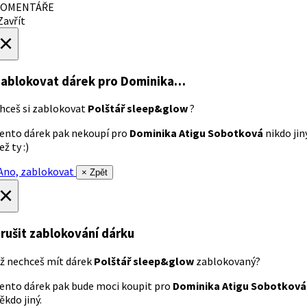
OMENTÁŘE
avřít
×
ablokovat dárek
pro Dominika…
hceš si zablokovat
Polštář sleep&glow
?
ento dárek pak nekoupí pro
Dominika Atigu Sobotková
nikdo jin
ež ty :)
no, zablokovat
× Zpět
×
rušit zablokování dárku
ž nechceš mít dárek
Polštář sleep&glow
zablokovaný?
ento dárek pak bude moci koupit pro
Dominika Atigu Sobotková
ěkdo jiný.