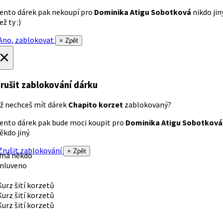
ento dárek pak nekoupí pro
Dominika Atigu Sobotková
nikdo jin
ež ty :)
no, zablokovat
× Zpět
×
rušit zablokování dárku
ž nechceš mít dárek
Chapito korzet
zablokovaný?
ento dárek pak bude moci koupit pro
Dominika Atigu Sobotková
ěkdo jiný.
rušit zablokování
× Zpět
 má někdo
mluveno