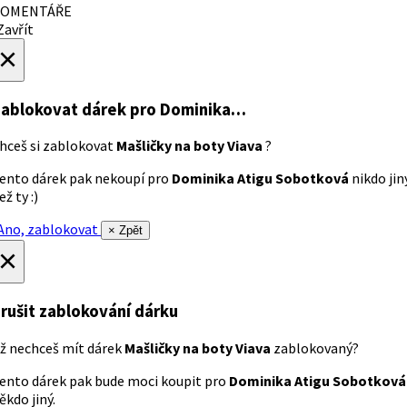
OMENTÁŘE
avřít
×
ablokovat dárek
pro Dominika…
hceš si zablokovat
Mašličky na boty Viava
?
ento dárek pak nekoupí pro
Dominika Atigu Sobotková
nikdo jin
ež ty :)
no, zablokovat
× Zpět
×
rušit zablokování dárku
ž nechceš mít dárek
Mašličky na boty Viava
zablokovaný?
ento dárek pak bude moci koupit pro
Dominika Atigu Sobotková
ěkdo jiný.