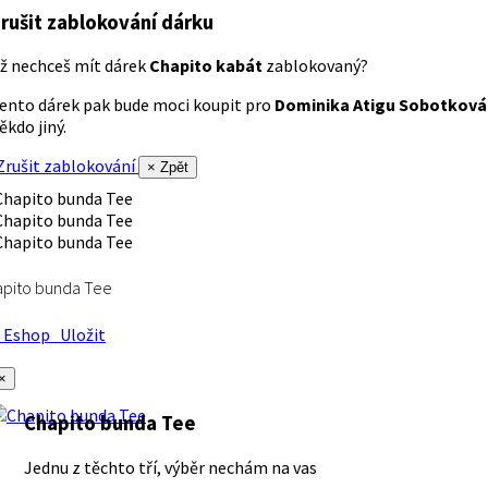
rušit zablokování dárku
ž nechceš mít dárek
Chapito kabát
zablokovaný?
ento dárek pak bude moci koupit pro
Dominika Atigu Sobotková
ěkdo jiný.
rušit zablokování
× Zpět
apito bunda Tee
Eshop
Uložit
×
Chapito bunda Tee
Jednu z těchto tří, výběr nechám na vas