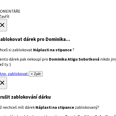
OMENTÁŘE
avřít
×
ablokovat dárek
pro Dominika…
hceš si zablokovat
Náplasti na stipance
?
ento dárek pak nekoupí pro
Dominika Atigu Sobotková
nikdo jin
ež ty :)
no, zablokovat
× Zpět
×
rušit zablokování dárku
ž nechceš mít dárek
Náplasti na stipance
zablokovaný?