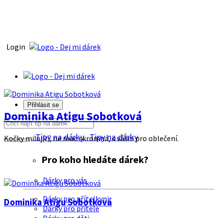
Login
Přihlásit se
Dominika Atigu Sobotková
Tipy na dárky
Tipy na dárky
Kočky milující, ne moc skromná, s vášni pro oblečení.
Pro koho hledáte dárek?
Dárky pro vás
Dárky pro přítelkyni
Dominika Atigu Sobotková
Dárky pro přítele