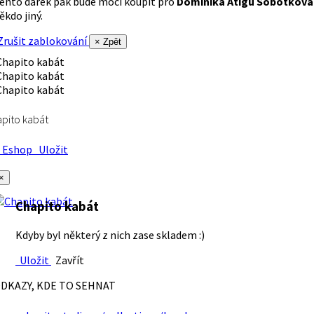
ento dárek pak bude moci koupit pro
Dominika Atigu Sobotková
ěkdo jiný.
rušit zablokování
× Zpět
pito kabát
Eshop
Uložit
×
Chapito kabát
Kdyby byl některý z nich zase skladem :)
Uložit
Zavřít
DKAZY, KDE TO SEHNAT