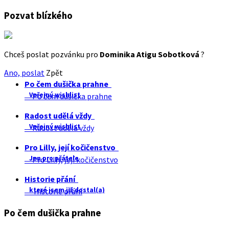
Pozvat blízkého
Chceš poslat pozvánku pro
Dominika Atigu Sobotková
?
Ano, poslat
Zpět
Po čem dušička prahne
Veřejný wishlist
Po čem dušička prahne
Radost udělá vždy
Veřejný wishlist
Radost udělá vždy
Pro Lilly, její kočičenstvo
Jen pro přátele
Pro Lilly, její kočičenstvo
Historie přání
které jsem již dostal(a)
Historie přání
Po čem dušička prahne