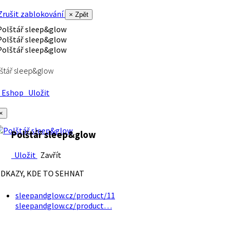
rušit zablokování
× Zpět
štář sleep&glow
Eshop
Uložit
×
Polštář sleep&glow
Uložit
Zavřít
DKAZY, KDE TO SEHNAT
sleepandglow.cz/product/11
sleepandglow.cz/product…