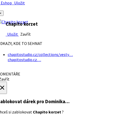
Eshop
Uložit
×
Chapito korzet
Uložit
Zavřít
DKAZY, KDE TO SEHNAT
chapitostudio.cz/collections/vesty…
chapitostudio.cz…
OMENTÁŘE
avřít
×
ablokovat dárek
pro Dominika…
hceš si zablokovat
Chapito korzet
?