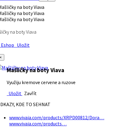
ličky na boty Viava
Eshop
Uložit
×
Mašličky na boty Viava
Využiju kremove cervene a ruzove
Uložit
Zavřít
DKAZY, KDE TO SEHNAT
www.vivaia.com/products/XRPD00812/Dora…
www.vivaia.com/products…