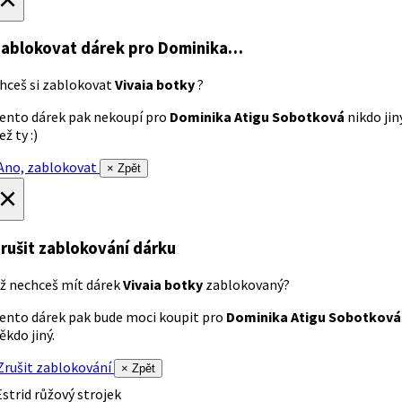
ablokovat dárek
pro Dominika…
hceš si zablokovat
Vivaia botky
?
ento dárek pak nekoupí pro
Dominika Atigu Sobotková
nikdo jin
ež ty :)
no, zablokovat
× Zpět
×
rušit zablokování dárku
ž nechceš mít dárek
Vivaia botky
zablokovaný?
ento dárek pak bude moci koupit pro
Dominika Atigu Sobotková
ěkdo jiný.
rušit zablokování
× Zpět