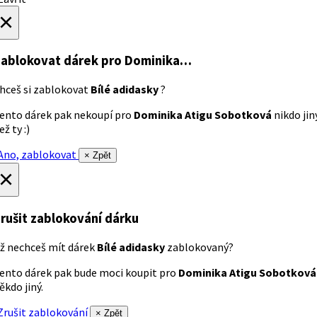
×
ablokovat dárek
pro Dominika…
hceš si zablokovat
Bílé adidasky
?
ento dárek pak nekoupí pro
Dominika Atigu Sobotková
nikdo jin
ež ty :)
no, zablokovat
× Zpět
×
rušit zablokování dárku
ž nechceš mít dárek
Bílé adidasky
zablokovaný?
ento dárek pak bude moci koupit pro
Dominika Atigu Sobotková
ěkdo jiný.
rušit zablokování
× Zpět