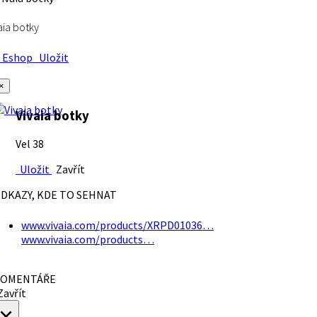
aia botky
Eshop
Uložit
×
Vivaia botky
Vel 38
Uložit
Zavřít
DKAZY, KDE TO SEHNAT
www.vivaia.com/products/XRPD01036…
www.vivaia.com/products…
OMENTÁŘE
avřít
×