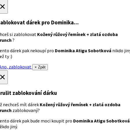
×
ablokovat dárek
pro Dominika…
hceš si zablokovat
Kožený růžový řemínek + zlatá ozdoba
runch
?
ento dárek pak nekoupí pro
Dominika Atigu Sobotková
nikdo jin
ež ty :)
no, zablokovat
× Zpět
×
rušit zablokování dárku
ž nechceš mít dárek
Kožený růžový řemínek + zlatá ozdoba
runch
zablokovaný?
ento dárek pak bude moci koupit pro
Dominika Atigu Sobotková
ěkdo jiný.