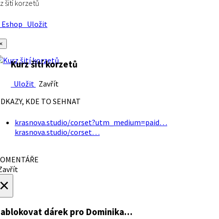
z šití korzetů
Eshop
Uložit
×
Kurz šití korzetů
Uložit
Zavřít
DKAZY, KDE TO SEHNAT
krasnova.studio/corset?utm_medium=paid…
krasnova.studio/corset…
OMENTÁŘE
avřít
×
ablokovat dárek
pro Dominika…