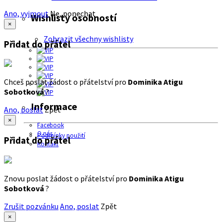
Ano, vyjmout
Ne, ponechat
Wishlisty osobností
×
Zobrazit všechny wishlisty
Přidat do přátel
Chceš poslat žádost o přátelství pro
Dominika Atigu
Sobotková
?
Informace
Ano, poslat
Zpět
×
Facebook
O nás
Podmínky použití
Přidat do přátel
Kontakt
Znovu poslat žádost o přátelství pro
Dominika Atigu
Sobotková
?
Zrušit pozvánku
Ano, poslat
Zpět
×