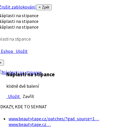
rušit zablokování
× Zpět
lasti na stipance
Eshop
Uložit
×
Náplasti na stipance
klidně dvě balení
Uložit
Zavřít
DKAZY, KDE TO SEHNAT
www.beautytape.cz/patches/?gad_source=1…
www.beautytape.cz…