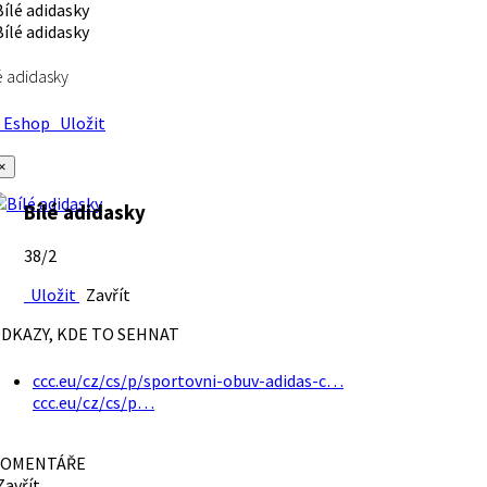
é adidasky
Eshop
Uložit
×
Bílé adidasky
38/2
Uložit
Zavřít
DKAZY, KDE TO SEHNAT
ccc.eu/cz/cs/p/sportovni-obuv-adidas-c…
ccc.eu/cz/cs/p…
OMENTÁŘE
avřít