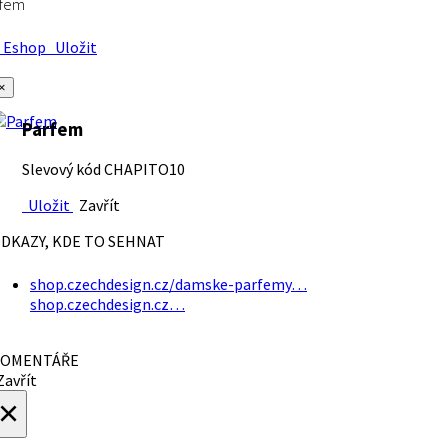
rfem
Eshop
Uložit
×
Parfem
Slevový kód CHAPITO10
Uložit
Zavřít
DKAZY, KDE TO SEHNAT
shop.czechdesign.cz/damske-parfemy…
shop.czechdesign.cz…
OMENTÁŘE
avřít
×