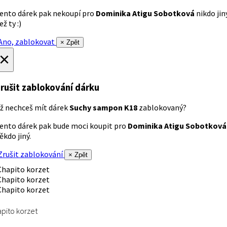
ento dárek pak nekoupí pro
Dominika Atigu Sobotková
nikdo jin
ež ty :)
no, zablokovat
× Zpět
×
rušit zablokování dárku
ž nechceš mít dárek
Suchy sampon K18
zablokovaný?
ento dárek pak bude moci koupit pro
Dominika Atigu Sobotková
ěkdo jiný.
rušit zablokování
× Zpět
pito korzet