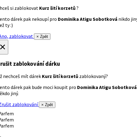
hceš si zablokovat
Kurz šití korzetů
?
ento dárek pak nekoupí pro
Dominika Atigu Sobotková
nikdo jin
ež ty :)
no, zablokovat
× Zpět
×
rušit zablokování dárku
ž nechceš mít dárek
Kurz šití korzetů
zablokovaný?
ento dárek pak bude moci koupit pro
Dominika Atigu Sobotková
ěkdo jiný.
rušit zablokování
× Zpět