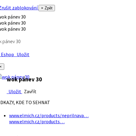
rušit zablokování
× Zpět
k pánev 30
Eshop
Uložit
×
wok pánev 30
Uložit
Zavřít
DKAZY, KDE TO SEHNAT
www.elmich.cz/products/neprilnava…
www.elmich.cz/products…