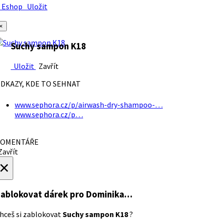
Eshop
Uložit
×
Suchy sampon K18
Uložit
Zavřít
DKAZY, KDE TO SEHNAT
www.sephora.cz/p/airwash-dry-shampoo-…
www.sephora.cz/p…
OMENTÁŘE
avřít
×
ablokovat dárek
pro Dominika…
hceš si zablokovat
Suchy sampon K18
?