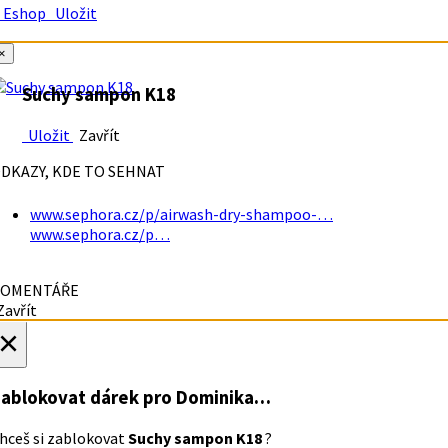
Eshop
Uložit
×
Suchy sampon K18
Uložit
Zavřít
DKAZY, KDE TO SEHNAT
www.sephora.cz/p/airwash-dry-shampoo-…
www.sephora.cz/p…
OMENTÁŘE
avřít
×
ablokovat dárek
pro Dominika…
hceš si zablokovat
Suchy sampon K18
?