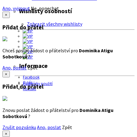
Ano, vyjmout
Ne, ponechat
Wishlisty osobností
×
Zobrazit všechny wishlisty
Přidat do přátel
Chceš poslat žádost o přátelství pro
Dominika Atigu
Sobotková
?
Informace
Ano, poslat
Zpět
×
Facebook
O nás
Podmínky použití
Přidat do přátel
Kontakt
Znovu poslat žádost o přátelství pro
Dominika Atigu
Sobotková
?
Zrušit pozvánku
Ano, poslat
Zpět
×