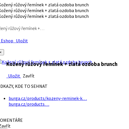
ený růžový řemínek +…
Eshop
Uložit
×
Kožený růžový řemínek + zlatá ozdoba brunch
Uložit
Zavřít
DKAZY, KDE TO SEHNAT
burga.cz/products/kozeny-reminek-k…
burga.cz/products…
OMENTÁŘE
avřít