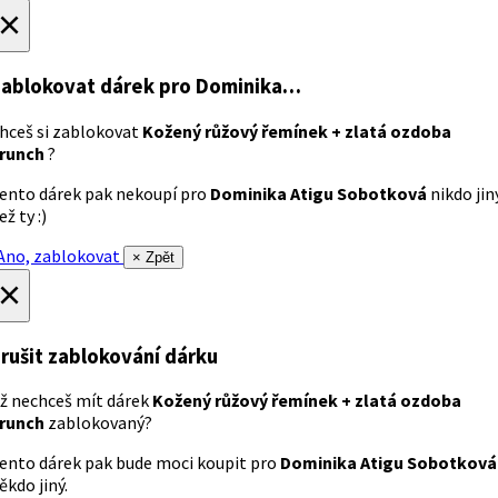
×
ablokovat dárek
pro Dominika…
hceš si zablokovat
Kožený růžový řemínek + zlatá ozdoba
runch
?
ento dárek pak nekoupí pro
Dominika Atigu Sobotková
nikdo jin
ež ty :)
no, zablokovat
× Zpět
×
rušit zablokování dárku
ž nechceš mít dárek
Kožený růžový řemínek + zlatá ozdoba
runch
zablokovaný?
ento dárek pak bude moci koupit pro
Dominika Atigu Sobotková
ěkdo jiný.