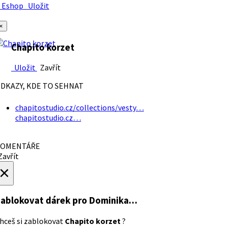
Eshop
Uložit
×
Chapito korzet
Uložit
Zavřít
DKAZY, KDE TO SEHNAT
chapitostudio.cz/collections/vesty…
chapitostudio.cz…
OMENTÁŘE
avřít
×
ablokovat dárek
pro Dominika…
hceš si zablokovat
Chapito korzet
?