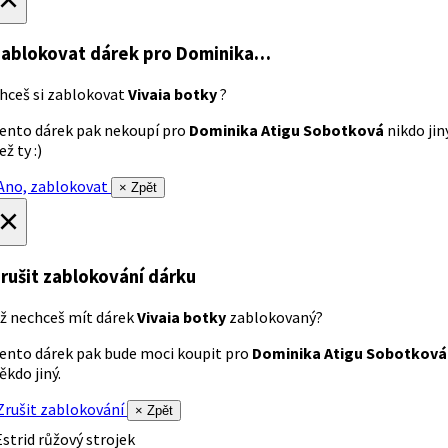
ablokovat dárek
pro Dominika…
hceš si zablokovat
Vivaia botky
?
ento dárek pak nekoupí pro
Dominika Atigu Sobotková
nikdo jin
ež ty :)
no, zablokovat
× Zpět
×
rušit zablokování dárku
ž nechceš mít dárek
Vivaia botky
zablokovaný?
ento dárek pak bude moci koupit pro
Dominika Atigu Sobotková
ěkdo jiný.
rušit zablokování
× Zpět