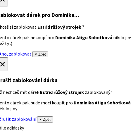
ablokovat dárek
pro Dominika…
hceš si zablokovat
Estrid růžový strojek
?
ento dárek pak nekoupí pro
Dominika Atigu Sobotková
nikdo jin
ež ty :)
no, zablokovat
× Zpět
×
rušit zablokování dárku
ž nechceš mít dárek
Estrid růžový strojek
zablokovaný?
ento dárek pak bude moci koupit pro
Dominika Atigu Sobotková
ěkdo jiný.
rušit zablokování
× Zpět