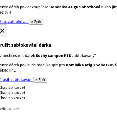
ento dárek pak nekoupí pro
Dominika Atigu Sobotková
nikdo jin
ež ty :)
no, zablokovat
× Zpět
×
rušit zablokování dárku
ž nechceš mít dárek
Suchy sampon K18
zablokovaný?
ento dárek pak bude moci koupit pro
Dominika Atigu Sobotková
ěkdo jiný.
rušit zablokování
× Zpět
pito korzet