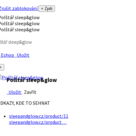
rušit zablokování
× Zpět
štář sleep&glow
Eshop
Uložit
×
Polštář sleep&glow
Uložit
Zavřít
DKAZY, KDE TO SEHNAT
sleepandglow.cz/product/11
sleepandglow.cz/product…