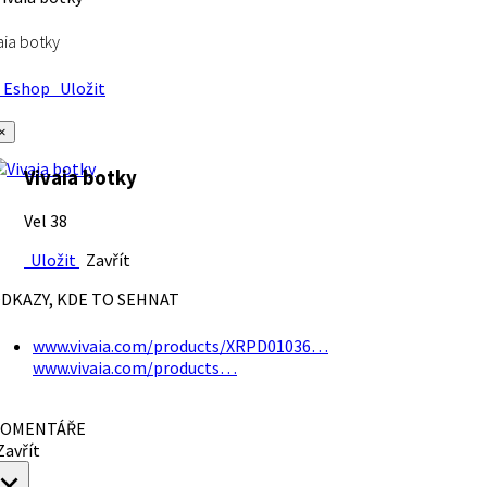
aia botky
Eshop
Uložit
×
Vivaia botky
Vel 38
Uložit
Zavřít
DKAZY, KDE TO SEHNAT
www.vivaia.com/products/XRPD01036…
www.vivaia.com/products…
OMENTÁŘE
avřít
×