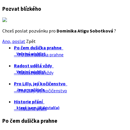
Pozvat blízkého
Chceš poslat pozvánku pro
Dominika Atigu Sobotková
?
Ano, poslat
Zpět
Po čem dušička prahne
Veřejný wishlist
Po čem dušička prahne
Radost udělá vždy
Veřejný wishlist
Radost udělá vždy
Pro Lilly, její kočičenstvo
Jen pro přátele
Pro Lilly, její kočičenstvo
Historie přání
které jsem již dostal(a)
Historie přání
Po čem dušička prahne