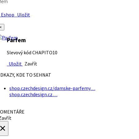
rfem
Eshop
Uložit
×
Parfem
Slevový kód CHAPITO10
Uložit
Zavřít
DKAZY, KDE TO SEHNAT
shop.czechdesign.cz/damske-parfemy…
shop.czechdesign.cz…
OMENTÁŘE
avřít
×