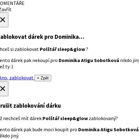
OMENTÁŘE
avřít
×
ablokovat dárek
pro Dominika…
hceš si zablokovat
Polštář sleep&glow
?
ento dárek pak nekoupí pro
Dominika Atigu Sobotková
nikdo jin
ež ty :)
no, zablokovat
× Zpět
×
rušit zablokování dárku
ž nechceš mít dárek
Polštář sleep&glow
zablokovaný?
ento dárek pak bude moci koupit pro
Dominika Atigu Sobotková
ěkdo jiný.