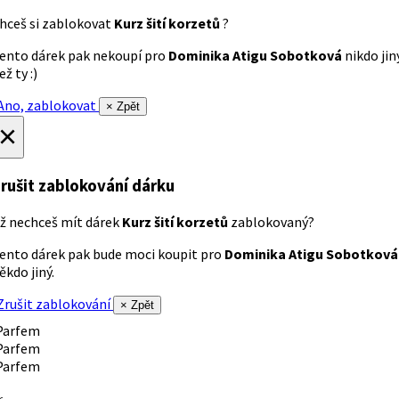
hceš si zablokovat
Kurz šití korzetů
?
ento dárek pak nekoupí pro
Dominika Atigu Sobotková
nikdo jin
ež ty :)
no, zablokovat
× Zpět
×
rušit zablokování dárku
ž nechceš mít dárek
Kurz šití korzetů
zablokovaný?
ento dárek pak bude moci koupit pro
Dominika Atigu Sobotková
ěkdo jiný.
rušit zablokování
× Zpět