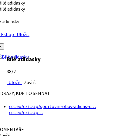
é adidasky
Eshop
Uložit
×
Bílé adidasky
38/2
Uložit
Zavřít
DKAZY, KDE TO SEHNAT
ccc.eu/cz/cs/p/sportovni-obuv-adidas-c…
ccc.eu/cz/cs/p…
OMENTÁŘE
avřít