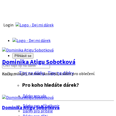
Login
Přihlásit se
Dominika Atigu Sobotková
Tipy na dárky
Tipy na dárky
Kočky milující, ne moc skromná, s vášni pro oblečení.
Pro koho hledáte dárek?
Dárky pro vás
Dárky pro přítelkyni
Dominika Atigu Sobotková
Dárky pro přítele