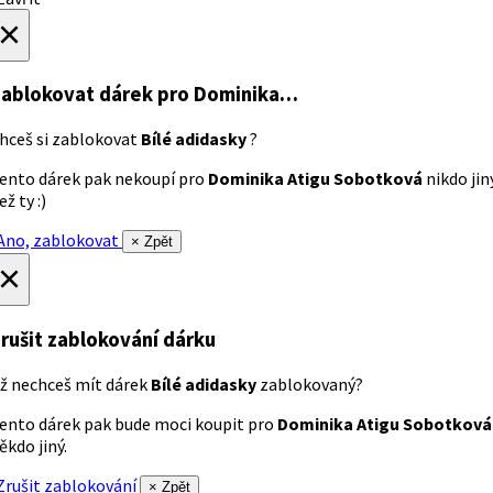
×
ablokovat dárek
pro Dominika…
hceš si zablokovat
Bílé adidasky
?
ento dárek pak nekoupí pro
Dominika Atigu Sobotková
nikdo jin
ež ty :)
no, zablokovat
× Zpět
×
rušit zablokování dárku
ž nechceš mít dárek
Bílé adidasky
zablokovaný?
ento dárek pak bude moci koupit pro
Dominika Atigu Sobotková
ěkdo jiný.
rušit zablokování
× Zpět