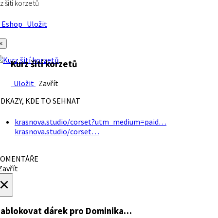
z šití korzetů
Eshop
Uložit
×
Kurz šití korzetů
Uložit
Zavřít
DKAZY, KDE TO SEHNAT
krasnova.studio/corset?utm_medium=paid…
krasnova.studio/corset…
OMENTÁŘE
avřít
×
ablokovat dárek
pro Dominika…