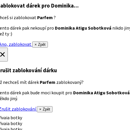
ablokovat dárek
pro Dominika…
hceš si zablokovat
Parfem
?
ento dárek pak nekoupí pro
Dominika Atigu Sobotková
nikdo jin
ež ty :)
no, zablokovat
× Zpět
×
rušit zablokování dárku
ž nechceš mít dárek
Parfem
zablokovaný?
ento dárek pak bude moci koupit pro
Dominika Atigu Sobotková
ěkdo jiný.
rušit zablokování
× Zpět