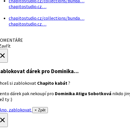
chapitostudio.cz/collections/bunda…
chapitostudio.cz…
chapitostudio.cz/collections/bunda…
chapitostudio.cz…
OMENTÁŘE
avřít
×
ablokovat dárek
pro Dominika…
hceš si zablokovat
Chapito kabát
?
ento dárek pak nekoupí pro
Dominika Atigu Sobotková
nikdo jin
ež ty :)
no, zablokovat
× Zpět
×