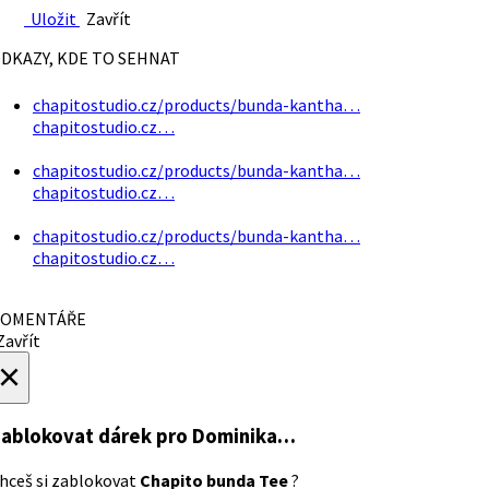
Uložit
Zavřít
DKAZY, KDE TO SEHNAT
chapitostudio.cz/products/bunda-kantha…
chapitostudio.cz…
chapitostudio.cz/products/bunda-kantha…
chapitostudio.cz…
chapitostudio.cz/products/bunda-kantha…
chapitostudio.cz…
OMENTÁŘE
avřít
×
ablokovat dárek
pro Dominika…
hceš si zablokovat
Chapito bunda Tee
?