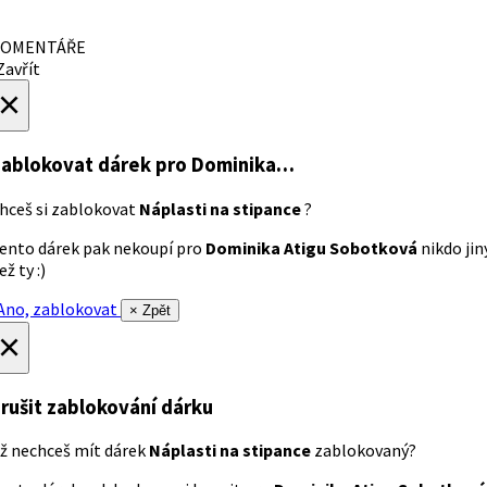
OMENTÁŘE
avřít
×
ablokovat dárek
pro Dominika…
hceš si zablokovat
Náplasti na stipance
?
ento dárek pak nekoupí pro
Dominika Atigu Sobotková
nikdo jin
ež ty :)
no, zablokovat
× Zpět
×
rušit zablokování dárku
ž nechceš mít dárek
Náplasti na stipance
zablokovaný?