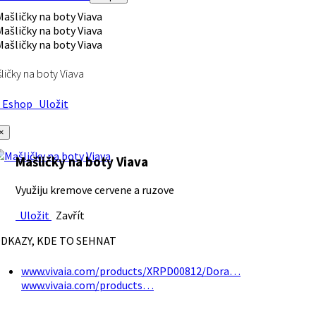
ličky na boty Viava
Eshop
Uložit
×
Mašličky na boty Viava
Využiju kremove cervene a ruzove
Uložit
Zavřít
DKAZY, KDE TO SEHNAT
www.vivaia.com/products/XRPD00812/Dora…
www.vivaia.com/products…