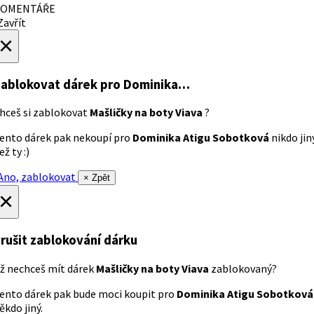
OMENTÁŘE
avřít
×
ablokovat dárek
pro Dominika…
hceš si zablokovat
Mašličky na boty Viava
?
ento dárek pak nekoupí pro
Dominika Atigu Sobotková
nikdo jin
ež ty :)
no, zablokovat
× Zpět
×
rušit zablokování dárku
ž nechceš mít dárek
Mašličky na boty Viava
zablokovaný?
ento dárek pak bude moci koupit pro
Dominika Atigu Sobotková
ěkdo jiný.