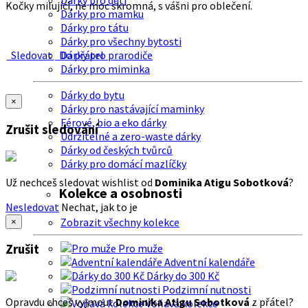
Dárky pro děti
Kočky milující, ne moc skromná, s vášni pro oblečení.
Dárky pro mamku
Dárky pro tátu
Dárky pro všechny bytosti
Sledovat
Do přátel
Dárky pro prarodiče
Dárky pro miminka
Dárky do bytu
×
Dárky pro nastávající maminky
Férové, bio a eko dárky
Zrušit sledování
Udržitelné a zero-waste dárky
Dárky od českých tvůrců
Dárky pro domácí mazlíčky
Už nechceš sledovat wishlist od
Dominika Atigu Sobotková
?
Kolekce a osobnosti
Nesledovat
Nechat, jak to je
Zobrazit všechny kolekce
×
Zrušit
Pro muže
Adventní kalendáře
Dárky do 300 Kč
Podzimní nutnosti
Opravdu chceš vyjmout
Dominika Atigu Sobotková
z přátel?
Voňavá kolekce