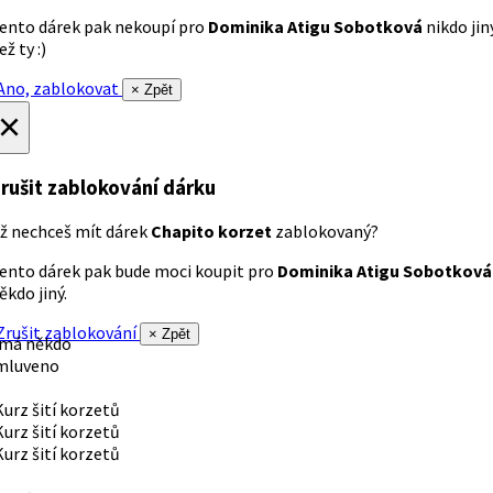
ento dárek pak nekoupí pro
Dominika Atigu Sobotková
nikdo jin
ež ty :)
no, zablokovat
× Zpět
×
rušit zablokování dárku
ž nechceš mít dárek
Chapito korzet
zablokovaný?
ento dárek pak bude moci koupit pro
Dominika Atigu Sobotková
ěkdo jiný.
rušit zablokování
× Zpět
 má někdo
mluveno