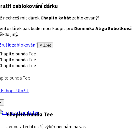
rušit zablokování dárku
ž nechceš mít dárek
Chapito kabát
zablokovaný?
ento dárek pak bude moci koupit pro
Dominika Atigu Sobotková
ěkdo jiný.
rušit zablokování
× Zpět
apito bunda Tee
Eshop
Uložit
×
Chapito bunda Tee
Jednu z těchto tří, výběr nechám na vas