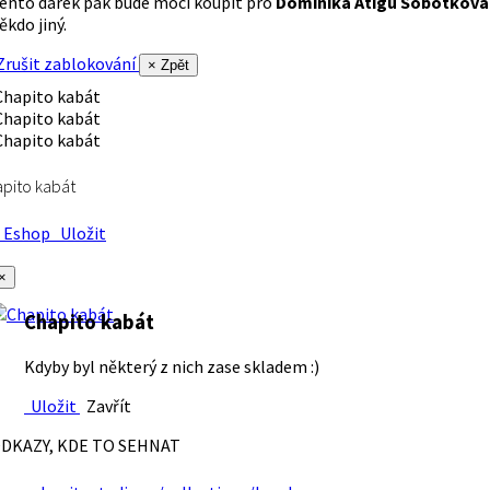
ento dárek pak bude moci koupit pro
Dominika Atigu Sobotková
ěkdo jiný.
rušit zablokování
× Zpět
pito kabát
Eshop
Uložit
×
Chapito kabát
Kdyby byl některý z nich zase skladem :)
Uložit
Zavřít
DKAZY, KDE TO SEHNAT