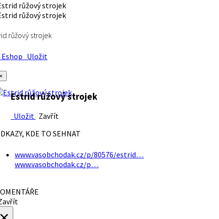
rid růžový strojek
Eshop
Uložit
×
Estrid růžový strojek
Uložit
Zavřít
DKAZY, KDE TO SEHNAT
www.vasobchodak.cz/p/80576/estrid…
www.vasobchodak.cz/p…
OMENTÁŘE
avřít
×