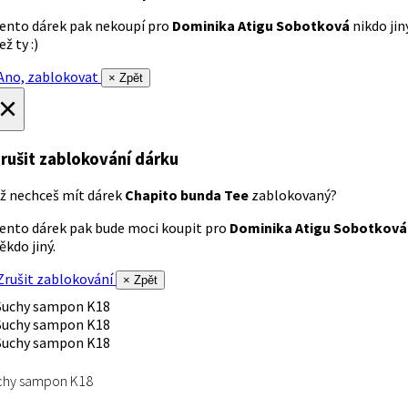
ento dárek pak nekoupí pro
Dominika Atigu Sobotková
nikdo jin
ež ty :)
no, zablokovat
× Zpět
×
rušit zablokování dárku
ž nechceš mít dárek
Chapito bunda Tee
zablokovaný?
ento dárek pak bude moci koupit pro
Dominika Atigu Sobotková
ěkdo jiný.
rušit zablokování
× Zpět
chy sampon K18