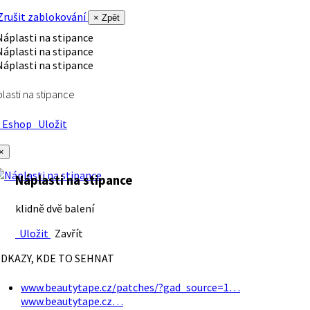
rušit zablokování
× Zpět
lasti na stipance
Eshop
Uložit
×
Náplasti na stipance
klidně dvě balení
Uložit
Zavřít
DKAZY, KDE TO SEHNAT
www.beautytape.cz/patches/?gad_source=1…
www.beautytape.cz…