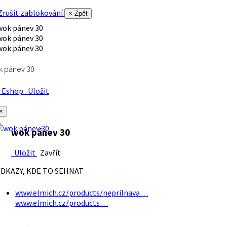
rušit zablokování
× Zpět
k pánev 30
Eshop
Uložit
×
wok pánev 30
Uložit
Zavřít
DKAZY, KDE TO SEHNAT
www.elmich.cz/products/neprilnava…
www.elmich.cz/products…