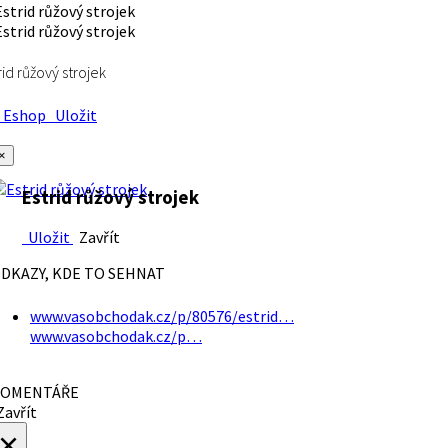
rid růžový strojek
Eshop
Uložit
×
Estrid růžový strojek
Uložit
Zavřít
DKAZY, KDE TO SEHNAT
www.vasobchodak.cz/p/80576/estrid…
www.vasobchodak.cz/p…
OMENTÁŘE
avřít
×