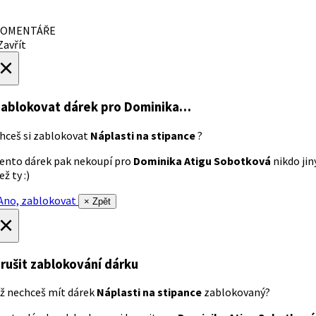
OMENTÁŘE
avřít
×
ablokovat dárek
pro Dominika…
hceš si zablokovat
Náplasti na stipance
?
ento dárek pak nekoupí pro
Dominika Atigu Sobotková
nikdo jin
ež ty :)
no, zablokovat
× Zpět
×
rušit zablokování dárku
ž nechceš mít dárek
Náplasti na stipance
zablokovaný?