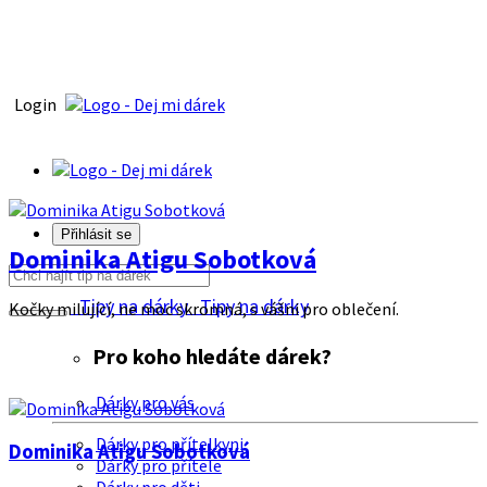
Login
Přihlásit se
Dominika Atigu Sobotková
Tipy na dárky
Tipy na dárky
Kočky milující, ne moc skromná, s vášni pro oblečení.
Pro koho hledáte dárek?
Dárky pro vás
Dárky pro přítelkyni
Dominika Atigu Sobotková
Dárky pro přítele