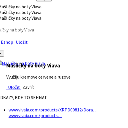
ličky na boty Viava
Eshop
Uložit
×
Mašličky na boty Viava
Využiju kremove cervene a ruzove
Uložit
Zavřít
DKAZY, KDE TO SEHNAT
www.vivaia.com/products/XRPD00812/Dora…
www.vivaia.com/products…