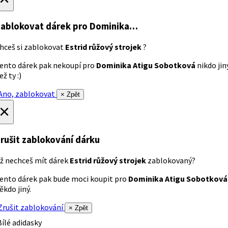
ablokovat dárek
pro Dominika…
hceš si zablokovat
Estrid růžový strojek
?
ento dárek pak nekoupí pro
Dominika Atigu Sobotková
nikdo jin
ež ty :)
no, zablokovat
× Zpět
×
rušit zablokování dárku
ž nechceš mít dárek
Estrid růžový strojek
zablokovaný?
ento dárek pak bude moci koupit pro
Dominika Atigu Sobotková
ěkdo jiný.
rušit zablokování
× Zpět