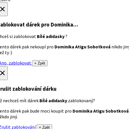
×
ablokovat dárek
pro Dominika…
hceš si zablokovat
Bílé adidasky
?
ento dárek pak nekoupí pro
Dominika Atigu Sobotková
nikdo jin
ež ty :)
no, zablokovat
× Zpět
×
rušit zablokování dárku
ž nechceš mít dárek
Bílé adidasky
zablokovaný?
ento dárek pak bude moci koupit pro
Dominika Atigu Sobotková
ěkdo jiný.
rušit zablokování
× Zpět