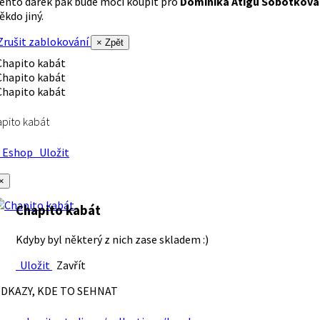
ento dárek pak bude moci koupit pro
Dominika Atigu Sobotková
ěkdo jiný.
rušit zablokování
× Zpět
pito kabát
Eshop
Uložit
×
Chapito kabát
Kdyby byl některý z nich zase skladem :)
Uložit
Zavřít
DKAZY, KDE TO SEHNAT