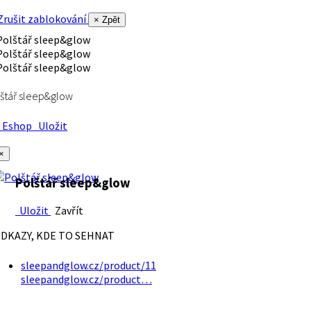
rušit zablokování
× Zpět
štář sleep&glow
Eshop
Uložit
×
Polštář sleep&glow
Uložit
Zavřít
DKAZY, KDE TO SEHNAT
sleepandglow.cz/product/11
sleepandglow.cz/product…