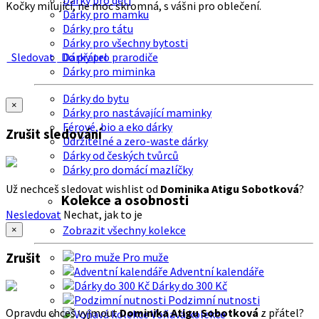
Dárky pro děti
Kočky milující, ne moc skromná, s vášni pro oblečení.
Dárky pro mamku
Dárky pro tátu
Dárky pro všechny bytosti
Sledovat
Do přátel
Dárky pro prarodiče
Dárky pro miminka
Dárky do bytu
×
Dárky pro nastávající maminky
Férové, bio a eko dárky
Zrušit sledování
Udržitelné a zero-waste dárky
Dárky od českých tvůrců
Dárky pro domácí mazlíčky
Už nechceš sledovat wishlist od
Dominika Atigu Sobotková
?
Kolekce a osobnosti
Nesledovat
Nechat, jak to je
Zobrazit všechny kolekce
×
Zrušit
Pro muže
Adventní kalendáře
Dárky do 300 Kč
Podzimní nutnosti
Opravdu chceš vyjmout
Dominika Atigu Sobotková
z přátel?
Voňavá kolekce