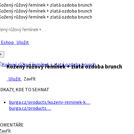
ený růžový řemínek +…
Eshop
Uložit
×
Kožený růžový řemínek + zlatá ozdoba brunch
Uložit
Zavřít
DKAZY, KDE TO SEHNAT
burga.cz/products/kozeny-reminek-k…
burga.cz/products…
OMENTÁŘE
avřít