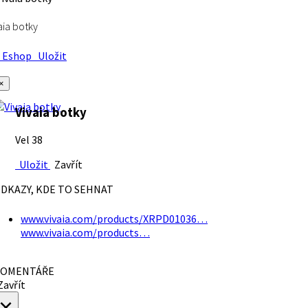
aia botky
Eshop
Uložit
×
Vivaia botky
Vel 38
Uložit
Zavřít
DKAZY, KDE TO SEHNAT
www.vivaia.com/products/XRPD01036…
www.vivaia.com/products…
OMENTÁŘE
avřít
×