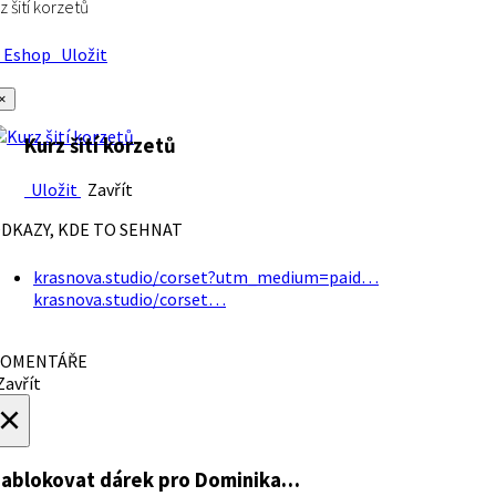
z šití korzetů
Eshop
Uložit
×
Kurz šití korzetů
Uložit
Zavřít
DKAZY, KDE TO SEHNAT
krasnova.studio/corset?utm_medium=paid…
krasnova.studio/corset…
OMENTÁŘE
avřít
×
ablokovat dárek
pro Dominika…