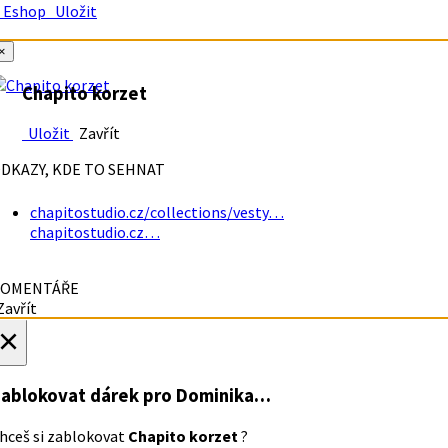
Eshop
Uložit
×
Chapito korzet
Uložit
Zavřít
DKAZY, KDE TO SEHNAT
chapitostudio.cz/collections/vesty…
chapitostudio.cz…
OMENTÁŘE
avřít
×
ablokovat dárek
pro Dominika…
hceš si zablokovat
Chapito korzet
?