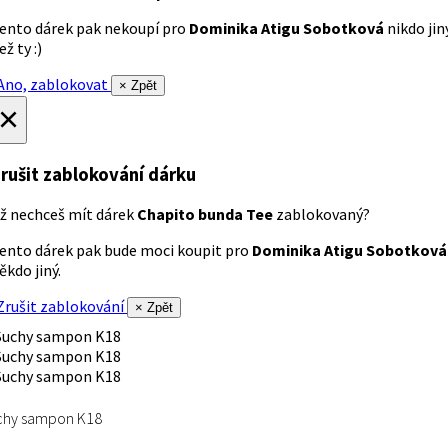
ento dárek pak nekoupí pro
Dominika Atigu Sobotková
nikdo jin
ež ty :)
no, zablokovat
× Zpět
×
rušit zablokování dárku
ž nechceš mít dárek
Chapito bunda Tee
zablokovaný?
ento dárek pak bude moci koupit pro
Dominika Atigu Sobotková
ěkdo jiný.
rušit zablokování
× Zpět
chy sampon K18