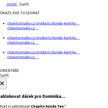
Uložit
Zavřít
DKAZY, KDE TO SEHNAT
chapitostudio.cz/products/bunda-kantha…
chapitostudio.cz…
chapitostudio.cz/products/bunda-kantha…
chapitostudio.cz…
chapitostudio.cz/products/bunda-kantha…
chapitostudio.cz…
OMENTÁŘE
avřít
×
ablokovat dárek
pro Dominika…
hceš si zablokovat
Chapito bunda Tee
?