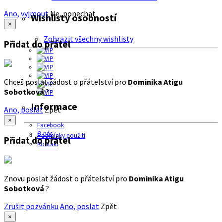
Ano, vyjmout
Ne, ponechat
Wishlisty osobností
×
Zobrazit všechny wishlisty
Přidat do přátel
Chceš poslat žádost o přátelství pro
Dominika Atigu
Sobotková
?
Informace
Ano, poslat
Zpět
×
Facebook
O nás
Podmínky použití
Přidat do přátel
Kontakt
Znovu poslat žádost o přátelství pro
Dominika Atigu
Sobotková
?
Zrušit pozvánku
Ano, poslat
Zpět
×