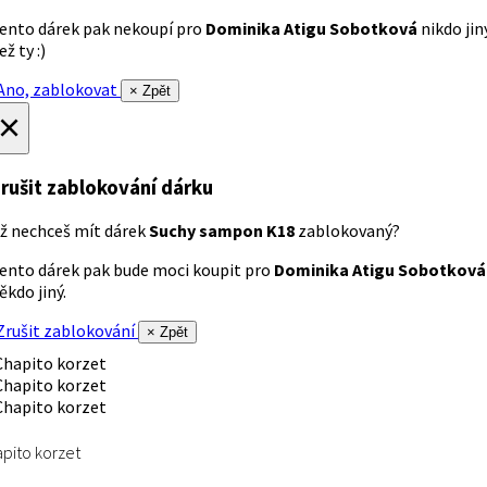
ento dárek pak nekoupí pro
Dominika Atigu Sobotková
nikdo jin
ež ty :)
no, zablokovat
× Zpět
×
rušit zablokování dárku
ž nechceš mít dárek
Suchy sampon K18
zablokovaný?
ento dárek pak bude moci koupit pro
Dominika Atigu Sobotková
ěkdo jiný.
rušit zablokování
× Zpět
pito korzet