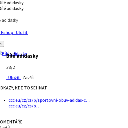
é adidasky
Eshop
Uložit
×
Bílé adidasky
38/2
Uložit
Zavřít
DKAZY, KDE TO SEHNAT
ccc.eu/cz/cs/p/sportovni-obuv-adidas-c…
ccc.eu/cz/cs/p…
OMENTÁŘE
avřít