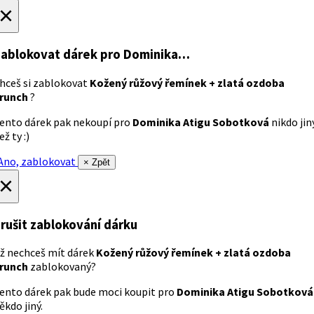
×
ablokovat dárek
pro Dominika…
hceš si zablokovat
Kožený růžový řemínek + zlatá ozdoba
runch
?
ento dárek pak nekoupí pro
Dominika Atigu Sobotková
nikdo jin
ež ty :)
no, zablokovat
× Zpět
×
rušit zablokování dárku
ž nechceš mít dárek
Kožený růžový řemínek + zlatá ozdoba
runch
zablokovaný?
ento dárek pak bude moci koupit pro
Dominika Atigu Sobotková
ěkdo jiný.