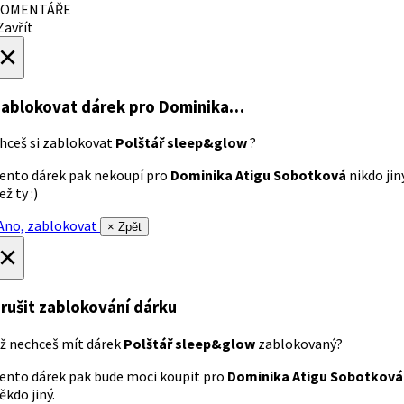
OMENTÁŘE
avřít
×
ablokovat dárek
pro Dominika…
hceš si zablokovat
Polštář sleep&glow
?
ento dárek pak nekoupí pro
Dominika Atigu Sobotková
nikdo jin
ež ty :)
no, zablokovat
× Zpět
×
rušit zablokování dárku
ž nechceš mít dárek
Polštář sleep&glow
zablokovaný?
ento dárek pak bude moci koupit pro
Dominika Atigu Sobotková
ěkdo jiný.