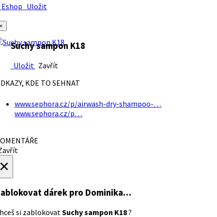
Eshop
Uložit
×
Suchy sampon K18
Uložit
Zavřít
DKAZY, KDE TO SEHNAT
www.sephora.cz/p/airwash-dry-shampoo-…
www.sephora.cz/p…
OMENTÁŘE
avřít
×
ablokovat dárek
pro Dominika…
hceš si zablokovat
Suchy sampon K18
?