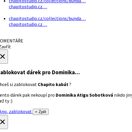
chapitostudio.cz/collections/bunda…
chapitostudio.cz…
chapitostudio.cz/collections/bunda…
chapitostudio.cz…
OMENTÁŘE
avřít
×
ablokovat dárek
pro Dominika…
hceš si zablokovat
Chapito kabát
?
ento dárek pak nekoupí pro
Dominika Atigu Sobotková
nikdo jin
ež ty :)
no, zablokovat
× Zpět
×