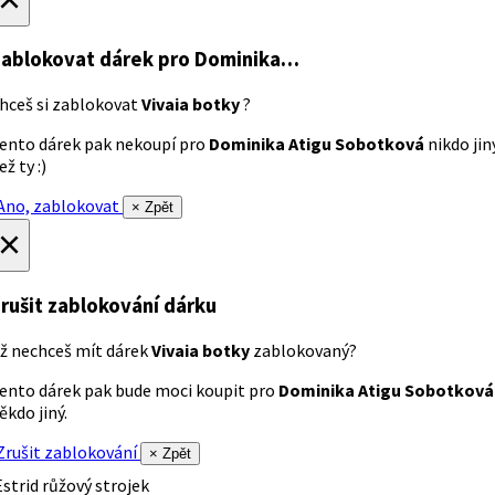
ablokovat dárek
pro Dominika…
hceš si zablokovat
Vivaia botky
?
ento dárek pak nekoupí pro
Dominika Atigu Sobotková
nikdo jin
ež ty :)
no, zablokovat
× Zpět
×
rušit zablokování dárku
ž nechceš mít dárek
Vivaia botky
zablokovaný?
ento dárek pak bude moci koupit pro
Dominika Atigu Sobotková
ěkdo jiný.
rušit zablokování
× Zpět