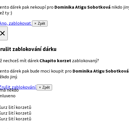
ento dárek pak nekoupí pro
Dominika Atigu Sobotková
nikdo jin
ež ty :)
no, zablokovat
× Zpět
×
rušit zablokování dárku
ž nechceš mít dárek
Chapito korzet
zablokovaný?
ento dárek pak bude moci koupit pro
Dominika Atigu Sobotková
ěkdo jiný.
rušit zablokování
× Zpět
 má někdo
mluveno