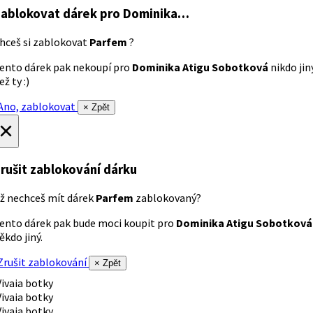
ablokovat dárek
pro Dominika…
hceš si zablokovat
Parfem
?
ento dárek pak nekoupí pro
Dominika Atigu Sobotková
nikdo jin
ež ty :)
no, zablokovat
× Zpět
×
rušit zablokování dárku
ž nechceš mít dárek
Parfem
zablokovaný?
ento dárek pak bude moci koupit pro
Dominika Atigu Sobotková
ěkdo jiný.
rušit zablokování
× Zpět