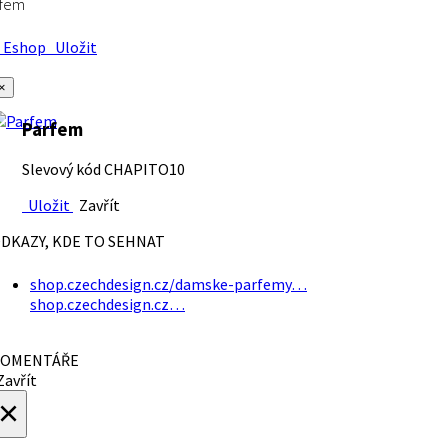
rfem
Eshop
Uložit
×
Parfem
Slevový kód CHAPITO10
Uložit
Zavřít
DKAZY, KDE TO SEHNAT
shop.czechdesign.cz/damske-parfemy…
shop.czechdesign.cz…
OMENTÁŘE
avřít
×