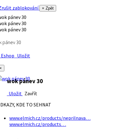
rušit zablokování
× Zpět
k pánev 30
Eshop
Uložit
×
wok pánev 30
Uložit
Zavřít
DKAZY, KDE TO SEHNAT
www.elmich.cz/products/neprilnava…
www.elmich.cz/products…