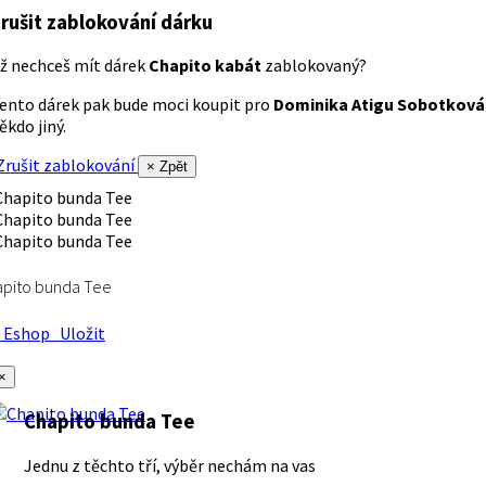
rušit zablokování dárku
ž nechceš mít dárek
Chapito kabát
zablokovaný?
ento dárek pak bude moci koupit pro
Dominika Atigu Sobotková
ěkdo jiný.
rušit zablokování
× Zpět
apito bunda Tee
Eshop
Uložit
×
Chapito bunda Tee
Jednu z těchto tří, výběr nechám na vas