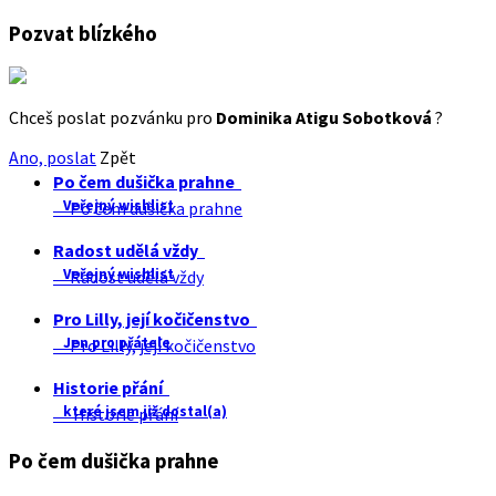
Pozvat blízkého
Chceš poslat pozvánku pro
Dominika Atigu Sobotková
?
Ano, poslat
Zpět
Po čem dušička prahne
Veřejný wishlist
Po čem dušička prahne
Radost udělá vždy
Veřejný wishlist
Radost udělá vždy
Pro Lilly, její kočičenstvo
Jen pro přátele
Pro Lilly, její kočičenstvo
Historie přání
které jsem již dostal(a)
Historie přání
Po čem dušička prahne