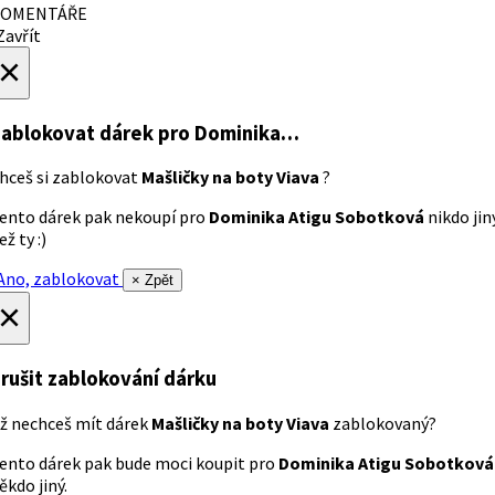
OMENTÁŘE
avřít
×
ablokovat dárek
pro Dominika…
hceš si zablokovat
Mašličky na boty Viava
?
ento dárek pak nekoupí pro
Dominika Atigu Sobotková
nikdo jin
ež ty :)
no, zablokovat
× Zpět
×
rušit zablokování dárku
ž nechceš mít dárek
Mašličky na boty Viava
zablokovaný?
ento dárek pak bude moci koupit pro
Dominika Atigu Sobotková
ěkdo jiný.