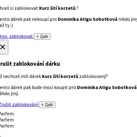
hceš si zablokovat
Kurz šití korzetů
?
ento dárek pak nekoupí pro
Dominika Atigu Sobotková
nikdo jin
ež ty :)
no, zablokovat
× Zpět
×
rušit zablokování dárku
ž nechceš mít dárek
Kurz šití korzetů
zablokovaný?
ento dárek pak bude moci koupit pro
Dominika Atigu Sobotková
ěkdo jiný.
rušit zablokování
× Zpět