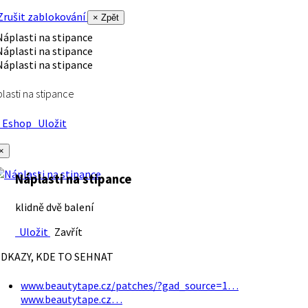
rušit zablokování
× Zpět
lasti na stipance
Eshop
Uložit
×
Náplasti na stipance
klidně dvě balení
Uložit
Zavřít
DKAZY, KDE TO SEHNAT
www.beautytape.cz/patches/?gad_source=1…
www.beautytape.cz…