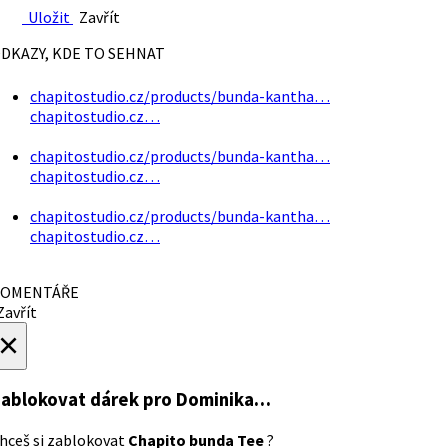
Uložit
Zavřít
DKAZY, KDE TO SEHNAT
chapitostudio.cz/products/bunda-kantha…
chapitostudio.cz…
chapitostudio.cz/products/bunda-kantha…
chapitostudio.cz…
chapitostudio.cz/products/bunda-kantha…
chapitostudio.cz…
OMENTÁŘE
avřít
×
ablokovat dárek
pro Dominika…
hceš si zablokovat
Chapito bunda Tee
?