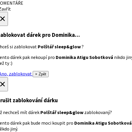
OMENTÁŘE
avřít
×
ablokovat dárek
pro Dominika…
hceš si zablokovat
Polštář sleep&glow
?
ento dárek pak nekoupí pro
Dominika Atigu Sobotková
nikdo jin
ež ty :)
no, zablokovat
× Zpět
×
rušit zablokování dárku
ž nechceš mít dárek
Polštář sleep&glow
zablokovaný?
ento dárek pak bude moci koupit pro
Dominika Atigu Sobotková
ěkdo jiný.