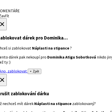
OMENTÁŘE
avřít
×
ablokovat dárek
pro Dominika…
hceš si zablokovat
Náplasti na stipance
?
ento dárek pak nekoupí pro
Dominika Atigu Sobotková
nikdo jin
ež ty :)
no, zablokovat
× Zpět
×
rušit zablokování dárku
ž nechceš mít dárek
Náplasti na stipance
zablokovaný?