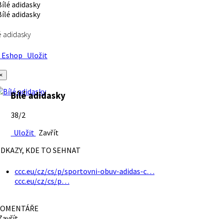
é adidasky
Eshop
Uložit
×
Bílé adidasky
38/2
Uložit
Zavřít
DKAZY, KDE TO SEHNAT
ccc.eu/cz/cs/p/sportovni-obuv-adidas-c…
ccc.eu/cz/cs/p…
OMENTÁŘE
avřít