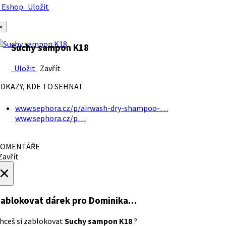
Eshop
Uložit
×
Suchy sampon K18
Uložit
Zavřít
DKAZY, KDE TO SEHNAT
www.sephora.cz/p/airwash-dry-shampoo-…
www.sephora.cz/p…
OMENTÁŘE
avřít
×
ablokovat dárek
pro Dominika…
hceš si zablokovat
Suchy sampon K18
?