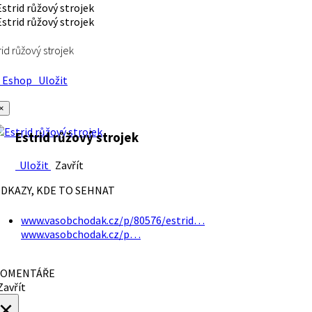
rid růžový strojek
Eshop
Uložit
×
Estrid růžový strojek
Uložit
Zavřít
DKAZY, KDE TO SEHNAT
www.vasobchodak.cz/p/80576/estrid…
www.vasobchodak.cz/p…
OMENTÁŘE
avřít
×