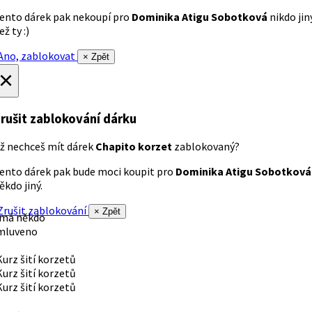
ento dárek pak nekoupí pro
Dominika Atigu Sobotková
nikdo jin
ež ty :)
no, zablokovat
× Zpět
×
rušit zablokování dárku
ž nechceš mít dárek
Chapito korzet
zablokovaný?
ento dárek pak bude moci koupit pro
Dominika Atigu Sobotková
ěkdo jiný.
rušit zablokování
× Zpět
 má někdo
mluveno