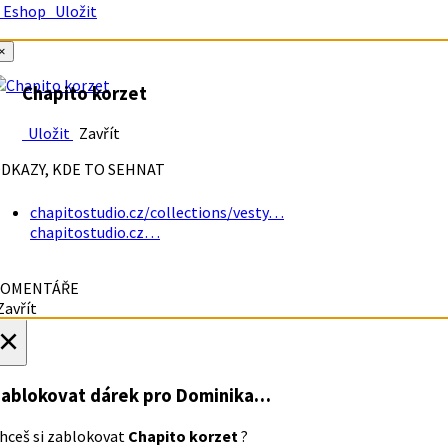
Eshop
Uložit
×
Chapito korzet
Uložit
Zavřít
DKAZY, KDE TO SEHNAT
chapitostudio.cz/collections/vesty…
chapitostudio.cz…
OMENTÁŘE
avřít
×
ablokovat dárek
pro Dominika…
hceš si zablokovat
Chapito korzet
?