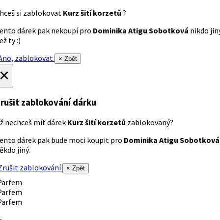
hceš si zablokovat
Kurz šití korzetů
?
ento dárek pak nekoupí pro
Dominika Atigu Sobotková
nikdo jin
ež ty :)
no, zablokovat
× Zpět
×
rušit zablokování dárku
ž nechceš mít dárek
Kurz šití korzetů
zablokovaný?
ento dárek pak bude moci koupit pro
Dominika Atigu Sobotková
ěkdo jiný.
rušit zablokování
× Zpět