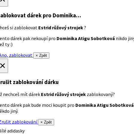
ablokovat dárek
pro Dominika…
hceš si zablokovat
Estrid růžový strojek
?
ento dárek pak nekoupí pro
Dominika Atigu Sobotková
nikdo jin
ež ty :)
no, zablokovat
× Zpět
×
rušit zablokování dárku
ž nechceš mít dárek
Estrid růžový strojek
zablokovaný?
ento dárek pak bude moci koupit pro
Dominika Atigu Sobotková
ěkdo jiný.
rušit zablokování
× Zpět