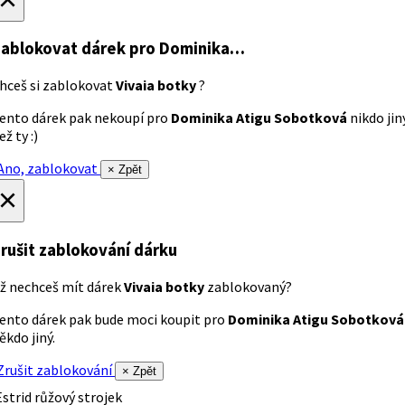
ablokovat dárek
pro Dominika…
hceš si zablokovat
Vivaia botky
?
ento dárek pak nekoupí pro
Dominika Atigu Sobotková
nikdo jin
ež ty :)
no, zablokovat
× Zpět
×
rušit zablokování dárku
ž nechceš mít dárek
Vivaia botky
zablokovaný?
ento dárek pak bude moci koupit pro
Dominika Atigu Sobotková
ěkdo jiný.
rušit zablokování
× Zpět