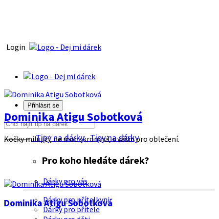
Login
Přihlásit se
Dominika Atigu Sobotková
Tipy na dárky
Tipy na dárky
Kočky milující, ne moc skromná, s vášni pro oblečení.
Pro koho hledáte dárek?
Dárky pro vás
Dárky pro přítelkyni
Dominika Atigu Sobotková
Dárky pro přítele