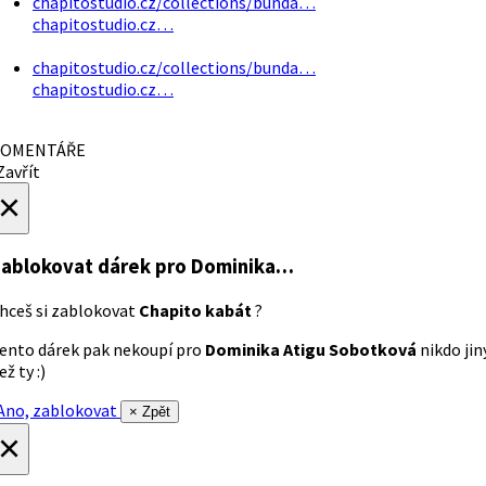
chapitostudio.cz/collections/bunda…
chapitostudio.cz…
chapitostudio.cz/collections/bunda…
chapitostudio.cz…
OMENTÁŘE
avřít
×
ablokovat dárek
pro Dominika…
hceš si zablokovat
Chapito kabát
?
ento dárek pak nekoupí pro
Dominika Atigu Sobotková
nikdo jin
ež ty :)
no, zablokovat
× Zpět
×