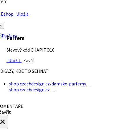
rfem
Eshop
Uložit
×
Parfem
Slevový kód CHAPITO10
Uložit
Zavřít
DKAZY, KDE TO SEHNAT
shop.czechdesign.cz/damske-parfemy…
shop.czechdesign.cz…
OMENTÁŘE
avřít
×