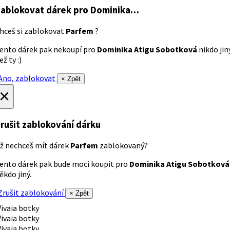
ablokovat dárek
pro Dominika…
hceš si zablokovat
Parfem
?
ento dárek pak nekoupí pro
Dominika Atigu Sobotková
nikdo jin
ež ty :)
no, zablokovat
× Zpět
×
rušit zablokování dárku
ž nechceš mít dárek
Parfem
zablokovaný?
ento dárek pak bude moci koupit pro
Dominika Atigu Sobotková
ěkdo jiný.
rušit zablokování
× Zpět