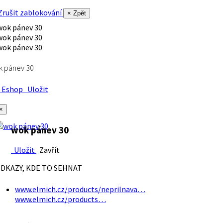
rušit zablokování
× Zpět
k pánev 30
Eshop
Uložit
×
wok pánev 30
Uložit
Zavřít
DKAZY, KDE TO SEHNAT
www.elmich.cz/products/neprilnava…
www.elmich.cz/products…