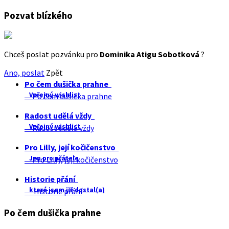
Pozvat blízkého
Chceš poslat pozvánku pro
Dominika Atigu Sobotková
?
Ano, poslat
Zpět
Po čem dušička prahne
Veřejný wishlist
Po čem dušička prahne
Radost udělá vždy
Veřejný wishlist
Radost udělá vždy
Pro Lilly, její kočičenstvo
Jen pro přátele
Pro Lilly, její kočičenstvo
Historie přání
které jsem již dostal(a)
Historie přání
Po čem dušička prahne