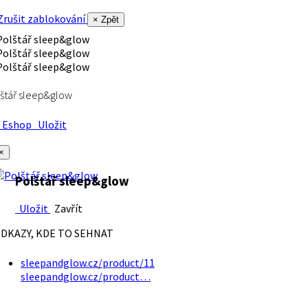
rušit zablokování
× Zpět
štář sleep&glow
Eshop
Uložit
×
Polštář sleep&glow
Uložit
Zavřít
DKAZY, KDE TO SEHNAT
sleepandglow.cz/product/11
sleepandglow.cz/product…