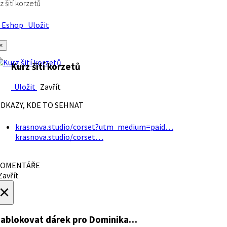
z šití korzetů
Eshop
Uložit
×
Kurz šití korzetů
Uložit
Zavřít
DKAZY, KDE TO SEHNAT
krasnova.studio/corset?utm_medium=paid…
krasnova.studio/corset…
OMENTÁŘE
avřít
×
ablokovat dárek
pro Dominika…