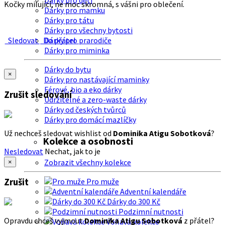
Dárky pro děti
Kočky milující, ne moc skromná, s vášni pro oblečení.
Dárky pro mamku
Dárky pro tátu
Dárky pro všechny bytosti
Sledovat
Do přátel
Dárky pro prarodiče
Dárky pro miminka
Dárky do bytu
×
Dárky pro nastávající maminky
Férové, bio a eko dárky
Zrušit sledování
Udržitelné a zero-waste dárky
Dárky od českých tvůrců
Dárky pro domácí mazlíčky
Už nechceš sledovat wishlist od
Dominika Atigu Sobotková
?
Kolekce a osobnosti
Nesledovat
Nechat, jak to je
Zobrazit všechny kolekce
×
Zrušit
Pro muže
Adventní kalendáře
Dárky do 300 Kč
Podzimní nutnosti
Opravdu chceš vyjmout
Dominika Atigu Sobotková
z přátel?
Voňavá kolekce