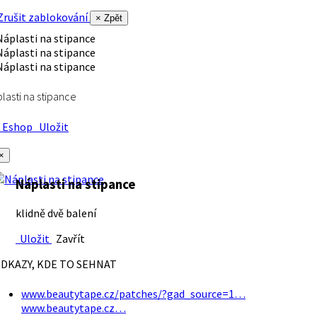
rušit zablokování
× Zpět
lasti na stipance
Eshop
Uložit
×
Náplasti na stipance
klidně dvě balení
Uložit
Zavřít
DKAZY, KDE TO SEHNAT
www.beautytape.cz/patches/?gad_source=1…
www.beautytape.cz…