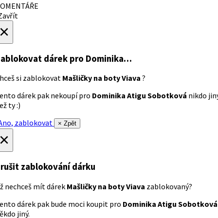
OMENTÁŘE
avřít
×
ablokovat dárek
pro Dominika…
hceš si zablokovat
Mašličky na boty Viava
?
ento dárek pak nekoupí pro
Dominika Atigu Sobotková
nikdo jin
ež ty :)
no, zablokovat
× Zpět
×
rušit zablokování dárku
ž nechceš mít dárek
Mašličky na boty Viava
zablokovaný?
ento dárek pak bude moci koupit pro
Dominika Atigu Sobotková
ěkdo jiný.