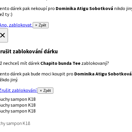
ento dárek pak nekoupí pro
Dominika Atigu Sobotková
nikdo jin
ež ty :)
no, zablokovat
× Zpět
×
rušit zablokování dárku
ž nechceš mít dárek
Chapito bunda Tee
zablokovaný?
ento dárek pak bude moci koupit pro
Dominika Atigu Sobotková
ěkdo jiný.
rušit zablokování
× Zpět
chy sampon K18