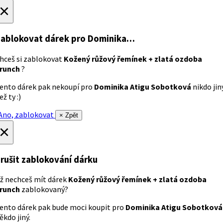
×
ablokovat dárek
pro Dominika…
hceš si zablokovat
Kožený růžový řemínek + zlatá ozdoba
runch
?
ento dárek pak nekoupí pro
Dominika Atigu Sobotková
nikdo jin
ež ty :)
no, zablokovat
× Zpět
×
rušit zablokování dárku
ž nechceš mít dárek
Kožený růžový řemínek + zlatá ozdoba
runch
zablokovaný?
ento dárek pak bude moci koupit pro
Dominika Atigu Sobotková
ěkdo jiný.