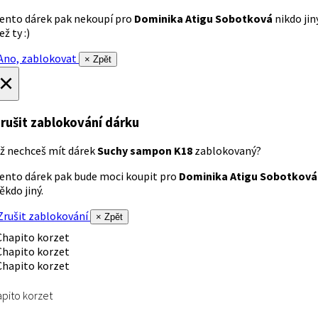
ento dárek pak nekoupí pro
Dominika Atigu Sobotková
nikdo jin
ež ty :)
no, zablokovat
× Zpět
×
rušit zablokování dárku
ž nechceš mít dárek
Suchy sampon K18
zablokovaný?
ento dárek pak bude moci koupit pro
Dominika Atigu Sobotková
ěkdo jiný.
rušit zablokování
× Zpět
pito korzet