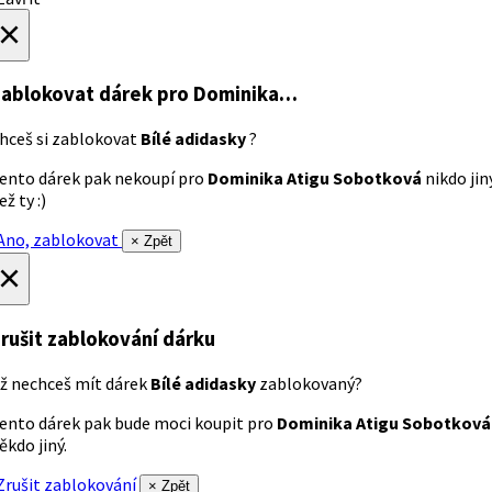
×
ablokovat dárek
pro Dominika…
hceš si zablokovat
Bílé adidasky
?
ento dárek pak nekoupí pro
Dominika Atigu Sobotková
nikdo jin
ež ty :)
no, zablokovat
× Zpět
×
rušit zablokování dárku
ž nechceš mít dárek
Bílé adidasky
zablokovaný?
ento dárek pak bude moci koupit pro
Dominika Atigu Sobotková
ěkdo jiný.
rušit zablokování
× Zpět