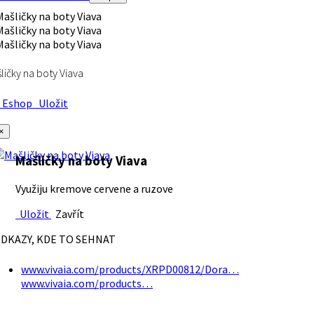
ličky na boty Viava
Eshop
Uložit
×
Mašličky na boty Viava
Využiju kremove cervene a ruzove
Uložit
Zavřít
DKAZY, KDE TO SEHNAT
www.vivaia.com/products/XRPD00812/Dora…
www.vivaia.com/products…