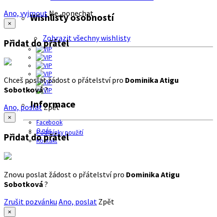
Ano, vyjmout
Ne, ponechat
Wishlisty osobností
×
Zobrazit všechny wishlisty
Přidat do přátel
Chceš poslat žádost o přátelství pro
Dominika Atigu
Sobotková
?
Informace
Ano, poslat
Zpět
×
Facebook
O nás
Podmínky použití
Přidat do přátel
Kontakt
Znovu poslat žádost o přátelství pro
Dominika Atigu
Sobotková
?
Zrušit pozvánku
Ano, poslat
Zpět
×