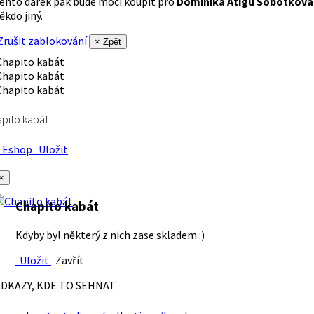
ento dárek pak bude moci koupit pro
Dominika Atigu Sobotková
ěkdo jiný.
rušit zablokování
× Zpět
pito kabát
Eshop
Uložit
×
Chapito kabát
Kdyby byl některý z nich zase skladem :)
Uložit
Zavřít
DKAZY, KDE TO SEHNAT