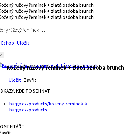
ený růžový řemínek +…
Eshop
Uložit
×
Kožený růžový řemínek + zlatá ozdoba brunch
Uložit
Zavřít
DKAZY, KDE TO SEHNAT
burga.cz/products/kozeny-reminek-k…
burga.cz/products…
OMENTÁŘE
avřít