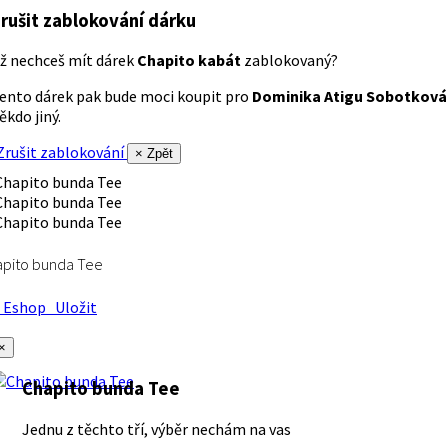
rušit zablokování dárku
ž nechceš mít dárek
Chapito kabát
zablokovaný?
ento dárek pak bude moci koupit pro
Dominika Atigu Sobotková
ěkdo jiný.
rušit zablokování
× Zpět
apito bunda Tee
Eshop
Uložit
×
Chapito bunda Tee
Jednu z těchto tří, výběr nechám na vas