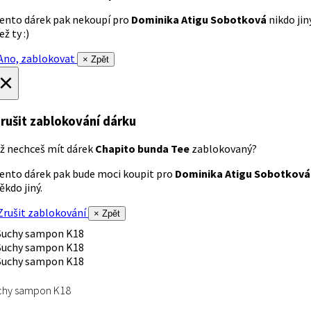
ento dárek pak nekoupí pro
Dominika Atigu Sobotková
nikdo jin
ež ty :)
no, zablokovat
× Zpět
×
rušit zablokování dárku
ž nechceš mít dárek
Chapito bunda Tee
zablokovaný?
ento dárek pak bude moci koupit pro
Dominika Atigu Sobotková
ěkdo jiný.
rušit zablokování
× Zpět
chy sampon K18