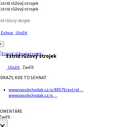
rid růžový strojek
Eshop
Uložit
×
Estrid růžový strojek
Uložit
Zavřít
DKAZY, KDE TO SEHNAT
www.vasobchodak.cz/p/80576/estrid…
www.vasobchodak.cz/p…
OMENTÁŘE
avřít
×