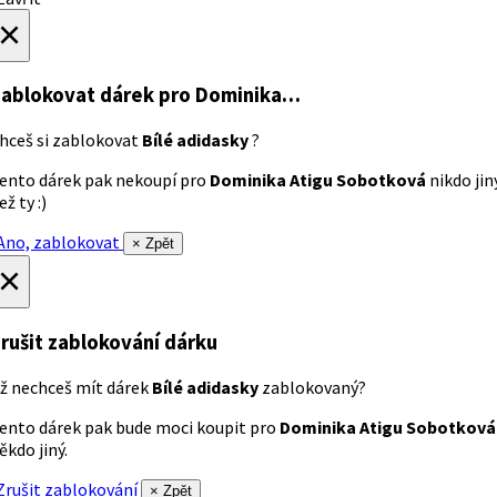
×
ablokovat dárek
pro Dominika…
hceš si zablokovat
Bílé adidasky
?
ento dárek pak nekoupí pro
Dominika Atigu Sobotková
nikdo jin
ež ty :)
no, zablokovat
× Zpět
×
rušit zablokování dárku
ž nechceš mít dárek
Bílé adidasky
zablokovaný?
ento dárek pak bude moci koupit pro
Dominika Atigu Sobotková
ěkdo jiný.
rušit zablokování
× Zpět