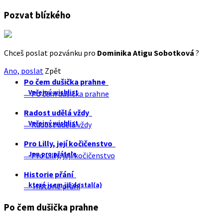
Pozvat blízkého
Chceš poslat pozvánku pro
Dominika Atigu Sobotková
?
Ano, poslat
Zpět
Po čem dušička prahne
Veřejný wishlist
Po čem dušička prahne
Radost udělá vždy
Veřejný wishlist
Radost udělá vždy
Pro Lilly, její kočičenstvo
Jen pro přátele
Pro Lilly, její kočičenstvo
Historie přání
které jsem již dostal(a)
Historie přání
Po čem dušička prahne