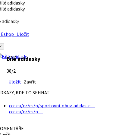
é adidasky
Eshop
Uložit
×
Bílé adidasky
38/2
Uložit
Zavřít
DKAZY, KDE TO SEHNAT
ccc.eu/cz/cs/p/sportovni-obuv-adidas-c…
ccc.eu/cz/cs/p…
OMENTÁŘE
avřít