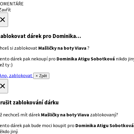
OMENTÁŘE
avřít
×
ablokovat dárek
pro Dominika…
hceš si zablokovat
Mašličky na boty Viava
?
ento dárek pak nekoupí pro
Dominika Atigu Sobotková
nikdo jin
ež ty :)
no, zablokovat
× Zpět
×
rušit zablokování dárku
ž nechceš mít dárek
Mašličky na boty Viava
zablokovaný?
ento dárek pak bude moci koupit pro
Dominika Atigu Sobotková
ěkdo jiný.