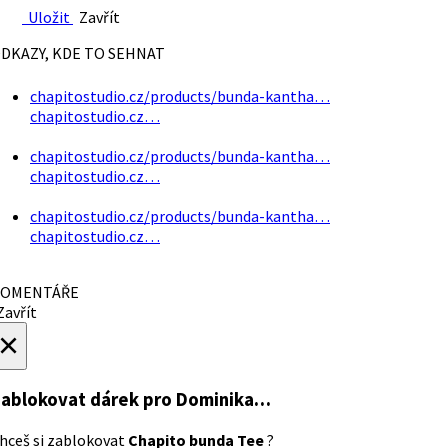
Uložit
Zavřít
DKAZY, KDE TO SEHNAT
chapitostudio.cz/products/bunda-kantha…
chapitostudio.cz…
chapitostudio.cz/products/bunda-kantha…
chapitostudio.cz…
chapitostudio.cz/products/bunda-kantha…
chapitostudio.cz…
OMENTÁŘE
avřít
×
ablokovat dárek
pro Dominika…
hceš si zablokovat
Chapito bunda Tee
?