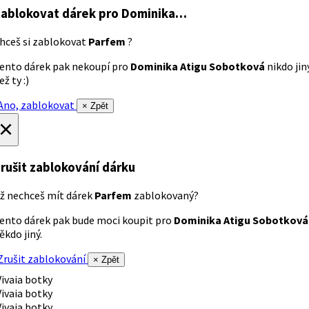
ablokovat dárek
pro Dominika…
hceš si zablokovat
Parfem
?
ento dárek pak nekoupí pro
Dominika Atigu Sobotková
nikdo jin
ež ty :)
no, zablokovat
× Zpět
×
rušit zablokování dárku
ž nechceš mít dárek
Parfem
zablokovaný?
ento dárek pak bude moci koupit pro
Dominika Atigu Sobotková
ěkdo jiný.
rušit zablokování
× Zpět