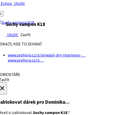
Eshop
Uložit
×
Suchy sampon K18
Uložit
Zavřít
DKAZY, KDE TO SEHNAT
www.sephora.cz/p/airwash-dry-shampoo-…
www.sephora.cz/p…
OMENTÁŘE
avřít
×
ablokovat dárek
pro Dominika…
hceš si zablokovat
Suchy sampon K18
?