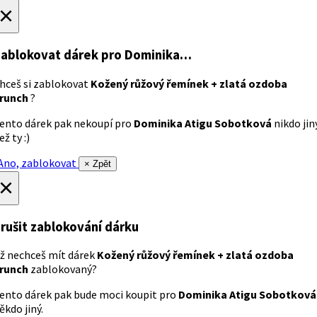
×
ablokovat dárek
pro Dominika…
hceš si zablokovat
Kožený růžový řemínek + zlatá ozdoba
runch
?
ento dárek pak nekoupí pro
Dominika Atigu Sobotková
nikdo jin
ež ty :)
no, zablokovat
× Zpět
×
rušit zablokování dárku
ž nechceš mít dárek
Kožený růžový řemínek + zlatá ozdoba
runch
zablokovaný?
ento dárek pak bude moci koupit pro
Dominika Atigu Sobotková
ěkdo jiný.