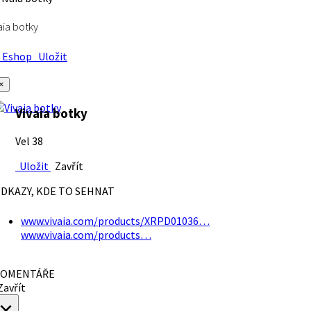
aia botky
Eshop
Uložit
×
Vivaia botky
Vel 38
Uložit
Zavřít
DKAZY, KDE TO SEHNAT
www.vivaia.com/products/XRPD01036…
www.vivaia.com/products…
OMENTÁŘE
avřít
×