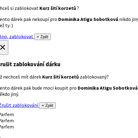
hceš si zablokovat
Kurz šití korzetů
?
ento dárek pak nekoupí pro
Dominika Atigu Sobotková
nikdo jin
ež ty :)
no, zablokovat
× Zpět
×
rušit zablokování dárku
ž nechceš mít dárek
Kurz šití korzetů
zablokovaný?
ento dárek pak bude moci koupit pro
Dominika Atigu Sobotková
ěkdo jiný.
rušit zablokování
× Zpět