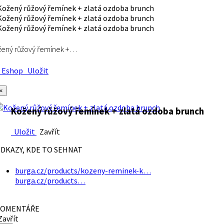
ený růžový řemínek +…
Eshop
Uložit
×
Kožený růžový řemínek + zlatá ozdoba brunch
Uložit
Zavřít
DKAZY, KDE TO SEHNAT
burga.cz/products/kozeny-reminek-k…
burga.cz/products…
OMENTÁŘE
avřít