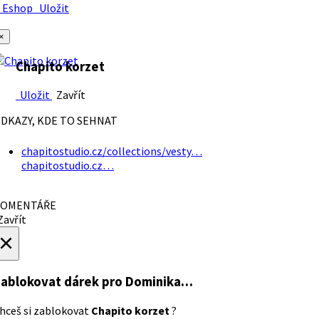
Eshop
Uložit
×
Chapito korzet
Uložit
Zavřít
DKAZY, KDE TO SEHNAT
chapitostudio.cz/collections/vesty…
chapitostudio.cz…
OMENTÁŘE
avřít
×
ablokovat dárek
pro Dominika…
hceš si zablokovat
Chapito korzet
?