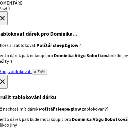
OMENTÁŘE
avřít
×
ablokovat dárek
pro Dominika…
hceš si zablokovat
Polštář sleep&glow
?
ento dárek pak nekoupí pro
Dominika Atigu Sobotková
nikdo jin
ež ty :)
no, zablokovat
× Zpět
×
rušit zablokování dárku
ž nechceš mít dárek
Polštář sleep&glow
zablokovaný?
ento dárek pak bude moci koupit pro
Dominika Atigu Sobotková
ěkdo jiný.