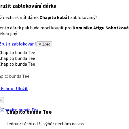
rušit zablokování dárku
ž nechceš mít dárek
Chapito kabát
zablokovaný?
ento dárek pak bude moci koupit pro
Dominika Atigu Sobotková
ěkdo jiný.
rušit zablokování
× Zpět
apito bunda Tee
Eshop
Uložit
×
Chapito bunda Tee
Jednu z těchto tří, výběr nechám na vas