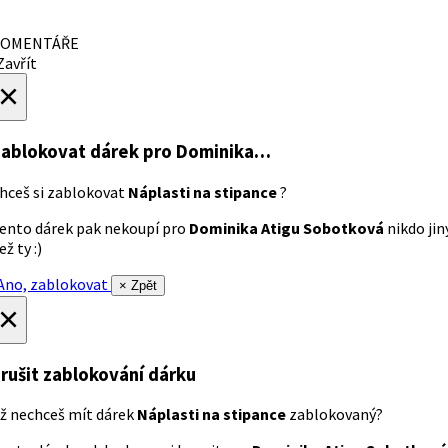
OMENTÁŘE
avřít
×
ablokovat dárek
pro Dominika…
hceš si zablokovat
Náplasti na stipance
?
ento dárek pak nekoupí pro
Dominika Atigu Sobotková
nikdo jin
ež ty :)
no, zablokovat
× Zpět
×
rušit zablokování dárku
ž nechceš mít dárek
Náplasti na stipance
zablokovaný?