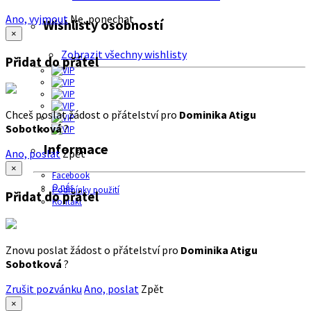
Ano, vyjmout
Ne, ponechat
Wishlisty osobností
×
Zobrazit všechny wishlisty
Přidat do přátel
Chceš poslat žádost o přátelství pro
Dominika Atigu
Sobotková
?
Informace
Ano, poslat
Zpět
×
Facebook
O nás
Podmínky použití
Přidat do přátel
Kontakt
Znovu poslat žádost o přátelství pro
Dominika Atigu
Sobotková
?
Zrušit pozvánku
Ano, poslat
Zpět
×