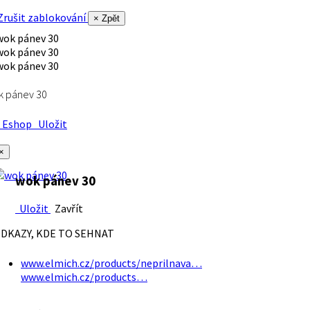
rušit zablokování
× Zpět
k pánev 30
Eshop
Uložit
×
wok pánev 30
Uložit
Zavřít
DKAZY, KDE TO SEHNAT
www.elmich.cz/products/neprilnava…
www.elmich.cz/products…