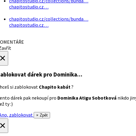
chapitostudio.cz/collections/bunda…
chapitostudio.cz…
chapitostudio.cz/collections/bunda…
chapitostudio.cz…
OMENTÁŘE
avřít
×
ablokovat dárek
pro Dominika…
hceš si zablokovat
Chapito kabát
?
ento dárek pak nekoupí pro
Dominika Atigu Sobotková
nikdo jin
ež ty :)
no, zablokovat
× Zpět
×