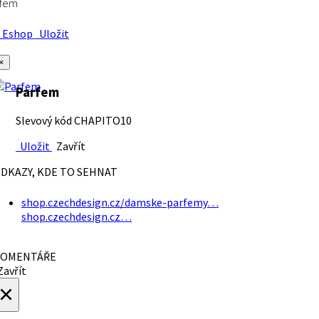
rfem
Eshop
Uložit
×
Parfem
Slevový kód CHAPITO10
Uložit
Zavřít
DKAZY, KDE TO SEHNAT
shop.czechdesign.cz/damske-parfemy…
shop.czechdesign.cz…
OMENTÁŘE
avřít
×