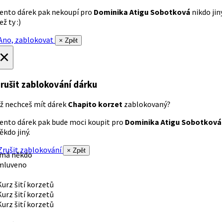
ento dárek pak nekoupí pro
Dominika Atigu Sobotková
nikdo jin
ež ty :)
no, zablokovat
× Zpět
×
rušit zablokování dárku
ž nechceš mít dárek
Chapito korzet
zablokovaný?
ento dárek pak bude moci koupit pro
Dominika Atigu Sobotková
ěkdo jiný.
rušit zablokování
× Zpět
 má někdo
mluveno