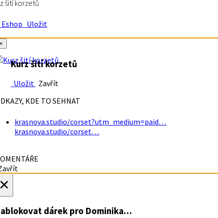
z šití korzetů
Eshop
Uložit
×
Kurz šití korzetů
Uložit
Zavřít
DKAZY, KDE TO SEHNAT
krasnova.studio/corset?utm_medium=paid…
krasnova.studio/corset…
OMENTÁŘE
avřít
×
ablokovat dárek
pro Dominika…