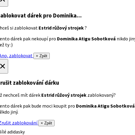
ablokovat dárek
pro Dominika…
hceš si zablokovat
Estrid růžový strojek
?
ento dárek pak nekoupí pro
Dominika Atigu Sobotková
nikdo jin
ež ty :)
no, zablokovat
× Zpět
×
rušit zablokování dárku
ž nechceš mít dárek
Estrid růžový strojek
zablokovaný?
ento dárek pak bude moci koupit pro
Dominika Atigu Sobotková
ěkdo jiný.
rušit zablokování
× Zpět