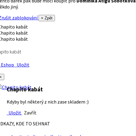
ento dárek pak bude moci koupit pro
Dominika Atigu Sobotková
ěkdo jiný.
rušit zablokování
× Zpět
pito kabát
Eshop
Uložit
×
Chapito kabát
Kdyby byl některý z nich zase skladem :)
Uložit
Zavřít
DKAZY, KDE TO SEHNAT