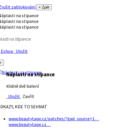
rušit zablokování
× Zpět
lasti na stipance
Eshop
Uložit
×
Náplasti na stipance
klidně dvě balení
Uložit
Zavřít
DKAZY, KDE TO SEHNAT
www.beautytape.cz/patches/?gad_source=1…
www.beautytape.cz…