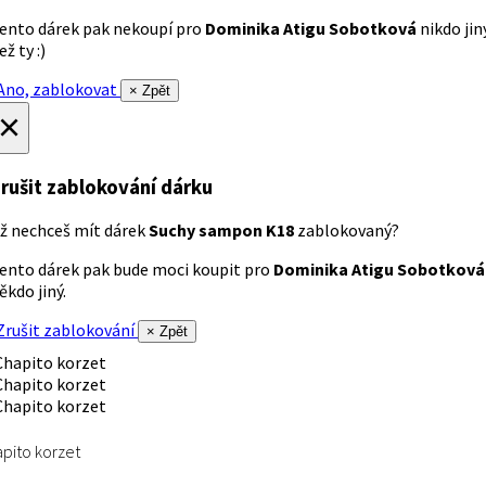
ento dárek pak nekoupí pro
Dominika Atigu Sobotková
nikdo jin
ež ty :)
no, zablokovat
× Zpět
×
rušit zablokování dárku
ž nechceš mít dárek
Suchy sampon K18
zablokovaný?
ento dárek pak bude moci koupit pro
Dominika Atigu Sobotková
ěkdo jiný.
rušit zablokování
× Zpět
pito korzet