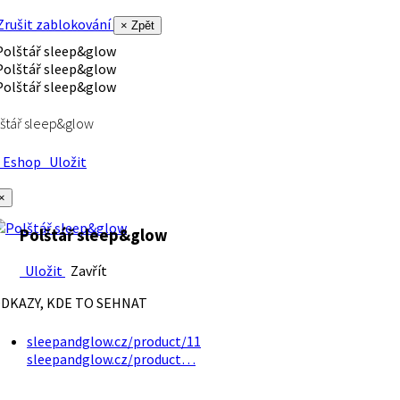
rušit zablokování
× Zpět
štář sleep&glow
Eshop
Uložit
×
Polštář sleep&glow
Uložit
Zavřít
DKAZY, KDE TO SEHNAT
sleepandglow.cz/product/11
sleepandglow.cz/product…