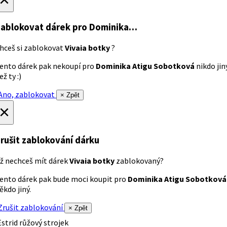
ablokovat dárek
pro Dominika…
hceš si zablokovat
Vivaia botky
?
ento dárek pak nekoupí pro
Dominika Atigu Sobotková
nikdo jin
ež ty :)
no, zablokovat
× Zpět
×
rušit zablokování dárku
ž nechceš mít dárek
Vivaia botky
zablokovaný?
ento dárek pak bude moci koupit pro
Dominika Atigu Sobotková
ěkdo jiný.
rušit zablokování
× Zpět