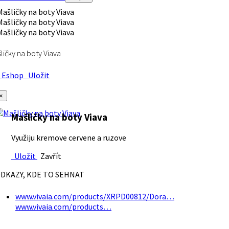
ličky na boty Viava
Eshop
Uložit
×
Mašličky na boty Viava
Využiju kremove cervene a ruzove
Uložit
Zavřít
DKAZY, KDE TO SEHNAT
www.vivaia.com/products/XRPD00812/Dora…
www.vivaia.com/products…