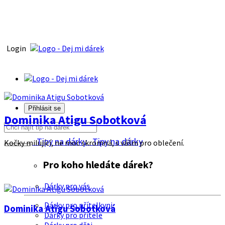
Login
Přihlásit se
Dominika Atigu Sobotková
Tipy na dárky
Tipy na dárky
Kočky milující, ne moc skromná, s vášni pro oblečení.
Pro koho hledáte dárek?
Dárky pro vás
Dárky pro přítelkyni
Dominika Atigu Sobotková
Dárky pro přítele