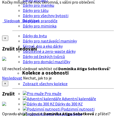
Dárky pro děti
Kočky milující, ne moc skromná, s vášni pro oblečení.
Dárky pro mamku
Dárky pro tátu
Dárky pro všechny bytosti
Sledovat
Do přátel
Dárky pro prarodiče
Dárky pro miminka
Dárky do bytu
×
Dárky pro nastávající maminky
Férové, bio a eko dárky
Zrušit sledování
Udržitelné a zero-waste dárky
Dárky od českých tvůrců
Dárky pro domácí mazlíčky
Už nechceš sledovat wishlist od
Dominika Atigu Sobotková
?
Kolekce a osobnosti
Nesledovat
Nechat, jak to je
Zobrazit všechny kolekce
×
Zrušit
Pro muže
Adventní kalendáře
Dárky do 300 Kč
Podzimní nutnosti
Opravdu chceš vyjmout
Dominika Atigu Sobotková
z přátel?
Voňavá kolekce