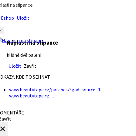
lasti na stipance
Eshop
Uložit
×
Náplasti na stipance
klidně dvě balení
Uložit
Zavřít
DKAZY, KDE TO SEHNAT
www.beautytape.cz/patches/?gad_source=1…
www.beautytape.cz…
OMENTÁŘE
avřít
×