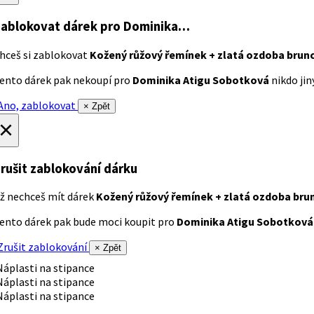
ablokovat dárek
pro Dominika…
hceš si zablokovat
Kožený růžový řemínek + zlatá ozdoba brun
ento dárek pak nekoupí pro
Dominika Atigu Sobotková
nikdo jiný
no, zablokovat
× Zpět
×
rušit zablokování dárku
ž nechceš mít dárek
Kožený růžový řemínek + zlatá ozdoba bru
ento dárek pak bude moci koupit pro
Dominika Atigu Sobotková
rušit zablokování
× Zpět