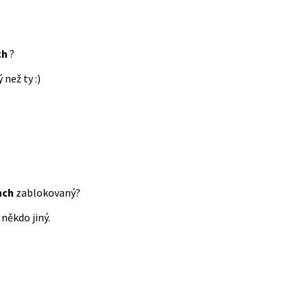
ch
?
 než ty :)
nch
zablokovaný?
někdo jiný.