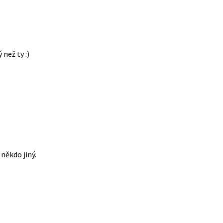
 než ty :)
někdo jiný.