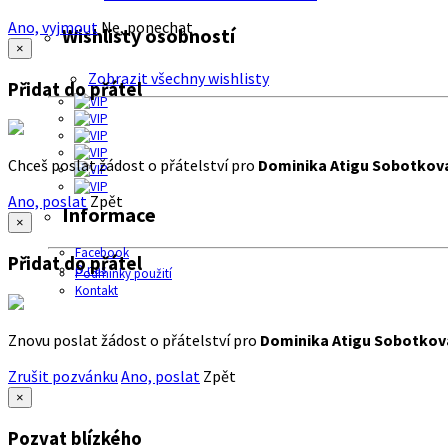
Ano, vyjmout
Ne, ponechat
Wishlisty osobností
×
Zobrazit všechny wishlisty
Přidat do přátel
Chceš poslat žádost o přátelství pro
Dominika Atigu Sobotkov
Ano, poslat
Zpět
Informace
×
Facebook
Přidat do přátel
O nás
Podmínky použití
Kontakt
Znovu poslat žádost o přátelství pro
Dominika Atigu Sobotkov
Zrušit pozvánku
Ano, poslat
Zpět
×
Pozvat blízkého