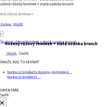
ený růžový řemínek +…
Eshop
Uložit
×
Kožený růžový řemínek + zlatá ozdoba brunch
Uložit
Zavřít
DKAZY, KDE TO SEHNAT
burga.cz/products/kozeny-reminek-k…
burga.cz/products…
OMENTÁŘE
avřít
×