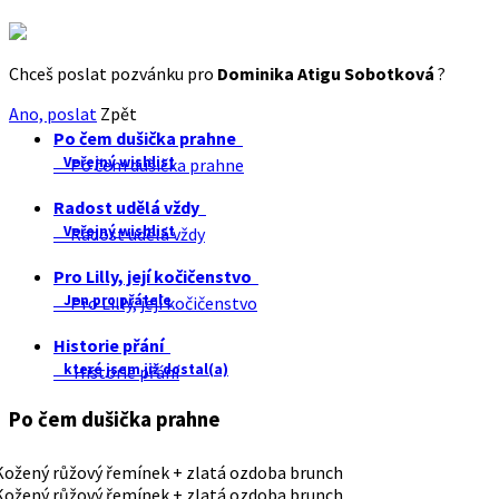
Chceš poslat pozvánku pro
Dominika Atigu Sobotková
?
Ano, poslat
Zpět
Po čem dušička prahne
Veřejný wishlist
Po čem dušička prahne
Radost udělá vždy
Veřejný wishlist
Radost udělá vždy
Pro Lilly, její kočičenstvo
Jen pro přátele
Pro Lilly, její kočičenstvo
Historie přání
které jsem již dostal(a)
Historie přání
Po čem dušička prahne