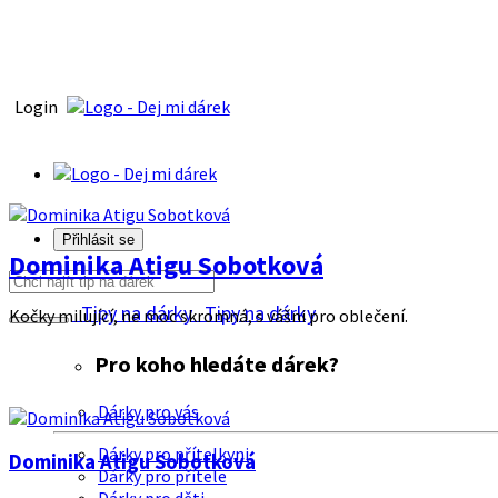
Login
Přihlásit se
Dominika Atigu Sobotková
Tipy na dárky
Tipy na dárky
Kočky milující, ne moc skromná, s vášni pro oblečení.
Pro koho hledáte dárek?
Dárky pro vás
Dárky pro přítelkyni
Dominika Atigu Sobotková
Dárky pro přítele