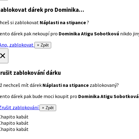
ablokovat dárek
pro Dominika…
hceš si zablokovat
Náplasti na stipance
?
ento dárek pak nekoupí pro
Dominika Atigu Sobotková
nikdo jiný
no, zablokovat
× Zpět
×
rušit zablokování dárku
ž nechceš mít dárek
Náplasti na stipance
zablokovaný?
ento dárek pak bude moci koupit pro
Dominika Atigu Sobotková
rušit zablokování
× Zpět