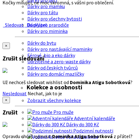
Dárky pro děti
Kočky milující, ne moc skromná, s vášni pro oblečení.
Dárky pro mamku
Dárky pro tátu
Dárky pro všechny bytosti
Sledovat
Do přátel
Dárky pro prarodiče
Dárky pro miminka
Dárky do bytu
×
Dárky pro nastávající maminky
Férové, bio a eko dárky
Zrušit sledování
Udržitelné a zero-waste dárky
Dárky od českých tvůrců
Dárky pro domácí mazlíčky
Už nechceš sledovat wishlist od
Dominika Atigu Sobotková
?
Kolekce a osobnosti
Nesledovat
Nechat, jak to je
Zobrazit všechny kolekce
×
Zrušit
Pro muže
Adventní kalendáře
Dárky do 300 Kč
Podzimní nutnosti
Opravdu chceš vyjmout
Dominika Atigu Sobotková
z přátel?
Voňavá kolekce