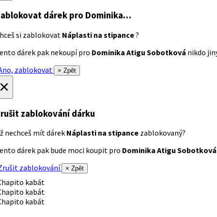
ablokovat dárek
pro Dominika…
hceš si zablokovat
Náplasti na stipance
?
ento dárek pak nekoupí pro
Dominika Atigu Sobotková
nikdo jiný
no, zablokovat
× Zpět
×
rušit zablokování dárku
ž nechceš mít dárek
Náplasti na stipance
zablokovaný?
ento dárek pak bude moci koupit pro
Dominika Atigu Sobotková
rušit zablokování
× Zpět