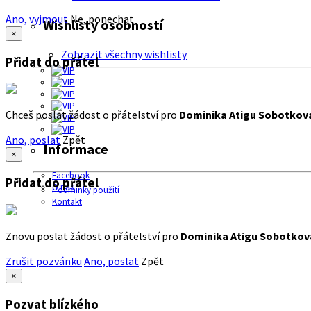
Ano, vyjmout
Ne, ponechat
Wishlisty osobností
×
Zobrazit všechny wishlisty
Přidat do přátel
Chceš poslat žádost o přátelství pro
Dominika Atigu Sobotkov
Ano, poslat
Zpět
Informace
×
Facebook
Přidat do přátel
O nás
Podmínky použití
Kontakt
Znovu poslat žádost o přátelství pro
Dominika Atigu Sobotkov
Zrušit pozvánku
Ano, poslat
Zpět
×
Pozvat blízkého