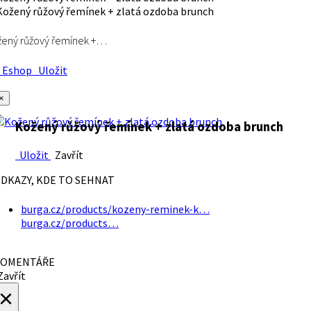
ený růžový řemínek +…
Eshop
Uložit
×
Kožený růžový řemínek + zlatá ozdoba brunch
Uložit
Zavřít
DKAZY, KDE TO SEHNAT
burga.cz/products/kozeny-reminek-k…
burga.cz/products…
OMENTÁŘE
avřít
×