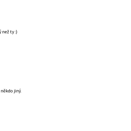
 než ty :)
někdo jiný.