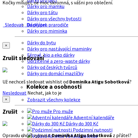
Dárky pro děti
Kočky milující, ne moc skromná, s vášni pro oblečení.
Dárky pro mamku
Dárky pro tátu
Dárky pro všechny bytosti
Sledovat
Do přátel
Dárky pro prarodiče
Dárky pro miminka
Dárky do bytu
×
Dárky pro nastávající maminky
Férové, bio a eko dárky
Zrušit sledování
Udržitelné a zero-waste dárky
Dárky od českých tvůrců
Dárky pro domácí mazlíčky
Už nechceš sledovat wishlist od
Dominika Atigu Sobotková
?
Kolekce a osobnosti
Nesledovat
Nechat, jak to je
Zobrazit všechny kolekce
×
Zrušit
Pro muže
Adventní kalendáře
Dárky do 300 Kč
Podzimní nutnosti
Opravdu chceš vyjmout
Dominika Atigu Sobotková
z přátel?
Voňavá kolekce