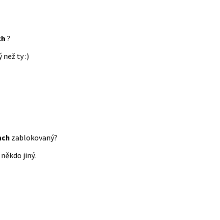
ch
?
 než ty :)
nch
zablokovaný?
někdo jiný.