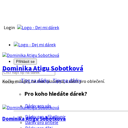
Login
Přihlásit se
Dominika Atigu Sobotková
Tipy na dárky
Tipy na dárky
Kočky milující, ne moc skromná, s vášni pro oblečení.
Pro koho hledáte dárek?
Dárky pro vás
Dárky pro přítelkyni
Dominika Atigu Sobotková
Dárky pro přítele