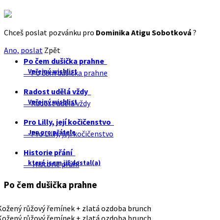
Chceš poslat pozvánku pro
Dominika Atigu Sobotková
?
Ano, poslat
Zpět
Po čem dušička prahne
Veřejný wishlist
Po čem dušička prahne
Radost udělá vždy
Veřejný wishlist
Radost udělá vždy
Pro Lilly, její kočičenstvo
Jen pro přátele
Pro Lilly, její kočičenstvo
Historie přání
které jsem již dostal(a)
Historie přání
Po čem dušička prahne