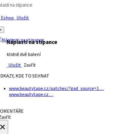
lasti na stipance
Eshop
Uložit
×
Náplasti na stipance
klidně dvě balení
Uložit
Zavřít
DKAZY, KDE TO SEHNAT
www.beautytape.cz/patches/?gad_source=1…
www.beautytape.cz…
OMENTÁŘE
avřít
×