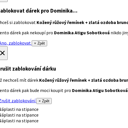
ablokovat dárek
pro Dominika…
hceš si zablokovat
Kožený růžový řemínek + zlatá ozdoba brun
ento dárek pak nekoupí pro
Dominika Atigu Sobotková
nikdo jiný
no, zablokovat
× Zpět
×
rušit zablokování dárku
ž nechceš mít dárek
Kožený růžový řemínek + zlatá ozdoba bru
ento dárek pak bude moci koupit pro
Dominika Atigu Sobotková
rušit zablokování
× Zpět