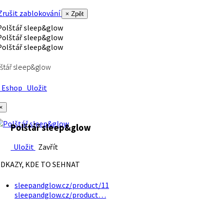
rušit zablokování
× Zpět
štář sleep&glow
Eshop
Uložit
×
Polštář sleep&glow
Uložit
Zavřít
DKAZY, KDE TO SEHNAT
sleepandglow.cz/product/11
sleepandglow.cz/product…