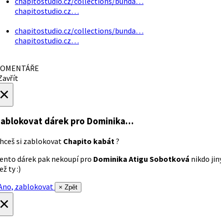
chapitostudio.cz/collections/bunda…
chapitostudio.cz…
chapitostudio.cz/collections/bunda…
chapitostudio.cz…
OMENTÁŘE
avřít
×
ablokovat dárek
pro Dominika…
hceš si zablokovat
Chapito kabát
?
ento dárek pak nekoupí pro
Dominika Atigu Sobotková
nikdo jin
ež ty :)
no, zablokovat
× Zpět
×