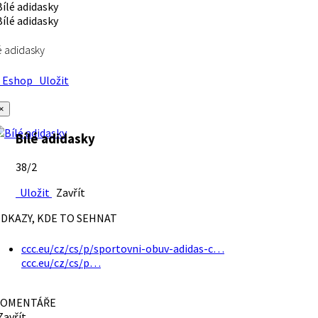
é adidasky
Eshop
Uložit
×
Bílé adidasky
38/2
Uložit
Zavřít
DKAZY, KDE TO SEHNAT
ccc.eu/cz/cs/p/sportovni-obuv-adidas-c…
ccc.eu/cz/cs/p…
OMENTÁŘE
avřít