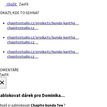
Uložit
Zavřít
DKAZY, KDE TO SEHNAT
chapitostudio.cz/products/bunda-kantha…
chapitostudio.cz…
chapitostudio.cz/products/bunda-kantha…
chapitostudio.cz…
chapitostudio.cz/products/bunda-kantha…
chapitostudio.cz…
OMENTÁŘE
avřít
×
ablokovat dárek
pro Dominika…
hceš si zablokovat
Chapito bunda Tee
?