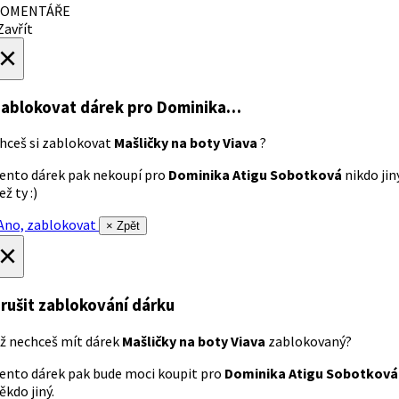
OMENTÁŘE
avřít
×
ablokovat dárek
pro Dominika…
hceš si zablokovat
Mašličky na boty Viava
?
ento dárek pak nekoupí pro
Dominika Atigu Sobotková
nikdo jin
ež ty :)
no, zablokovat
× Zpět
×
rušit zablokování dárku
ž nechceš mít dárek
Mašličky na boty Viava
zablokovaný?
ento dárek pak bude moci koupit pro
Dominika Atigu Sobotková
ěkdo jiný.