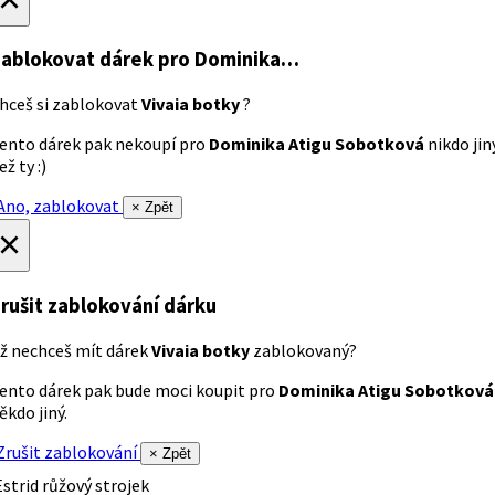
ablokovat dárek
pro Dominika…
hceš si zablokovat
Vivaia botky
?
ento dárek pak nekoupí pro
Dominika Atigu Sobotková
nikdo jin
ež ty :)
no, zablokovat
× Zpět
×
rušit zablokování dárku
ž nechceš mít dárek
Vivaia botky
zablokovaný?
ento dárek pak bude moci koupit pro
Dominika Atigu Sobotková
ěkdo jiný.
rušit zablokování
× Zpět