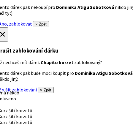
ento dárek pak nekoupí pro
Dominika Atigu Sobotková
nikdo jin
ež ty :)
no, zablokovat
× Zpět
×
rušit zablokování dárku
ž nechceš mít dárek
Chapito korzet
zablokovaný?
ento dárek pak bude moci koupit pro
Dominika Atigu Sobotková
ěkdo jiný.
rušit zablokování
× Zpět
 má někdo
mluveno