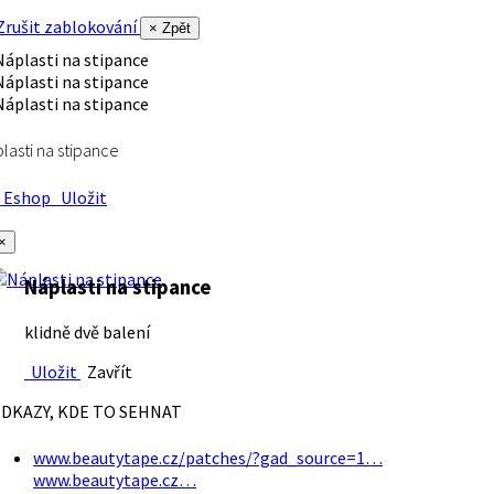
rušit zablokování
× Zpět
lasti na stipance
Eshop
Uložit
×
Náplasti na stipance
klidně dvě balení
Uložit
Zavřít
DKAZY, KDE TO SEHNAT
www.beautytape.cz/patches/?gad_source=1…
www.beautytape.cz…