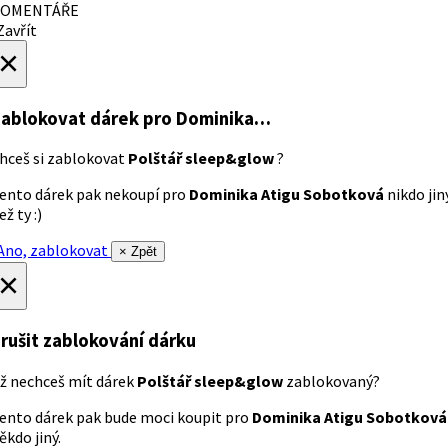
OMENTÁŘE
avřít
×
ablokovat dárek
pro Dominika…
hceš si zablokovat
Polštář sleep&glow
?
ento dárek pak nekoupí pro
Dominika Atigu Sobotková
nikdo jin
ež ty :)
no, zablokovat
× Zpět
×
rušit zablokování dárku
ž nechceš mít dárek
Polštář sleep&glow
zablokovaný?
ento dárek pak bude moci koupit pro
Dominika Atigu Sobotková
ěkdo jiný.