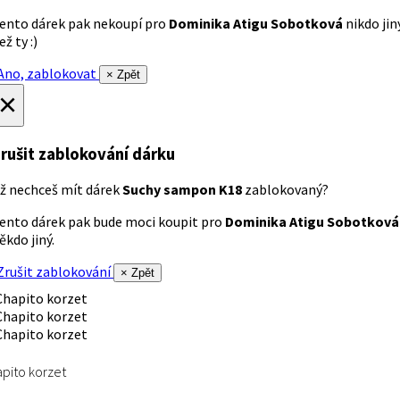
ento dárek pak nekoupí pro
Dominika Atigu Sobotková
nikdo jin
ež ty :)
no, zablokovat
× Zpět
×
rušit zablokování dárku
ž nechceš mít dárek
Suchy sampon K18
zablokovaný?
ento dárek pak bude moci koupit pro
Dominika Atigu Sobotková
ěkdo jiný.
rušit zablokování
× Zpět
pito korzet