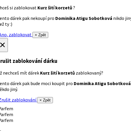
hceš si zablokovat
Kurz šití korzetů
?
ento dárek pak nekoupí pro
Dominika Atigu Sobotková
nikdo jin
ež ty :)
no, zablokovat
× Zpět
×
rušit zablokování dárku
ž nechceš mít dárek
Kurz šití korzetů
zablokovaný?
ento dárek pak bude moci koupit pro
Dominika Atigu Sobotková
ěkdo jiný.
rušit zablokování
× Zpět