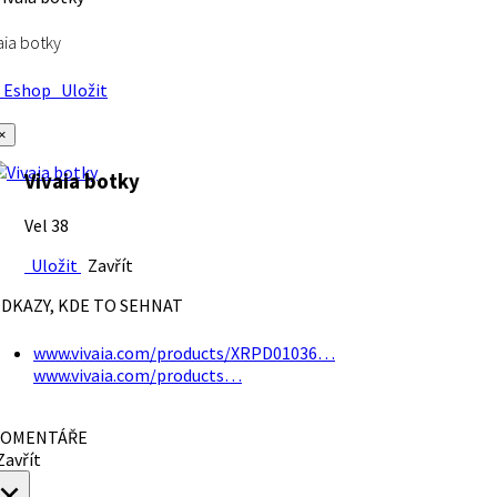
aia botky
Eshop
Uložit
×
Vivaia botky
Vel 38
Uložit
Zavřít
DKAZY, KDE TO SEHNAT
www.vivaia.com/products/XRPD01036…
www.vivaia.com/products…
OMENTÁŘE
avřít
×