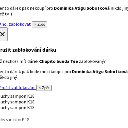
ento dárek pak nekoupí pro
Dominika Atigu Sobotková
nikdo jin
ež ty :)
no, zablokovat
× Zpět
×
rušit zablokování dárku
ž nechceš mít dárek
Chapito bunda Tee
zablokovaný?
ento dárek pak bude moci koupit pro
Dominika Atigu Sobotková
ěkdo jiný.
rušit zablokování
× Zpět
chy sampon K18