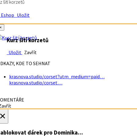
z šití korzetů
Eshop
Uložit
×
Kurz šití korzetů
Uložit
Zavřít
DKAZY, KDE TO SEHNAT
krasnova.studio/corset?utm_medium=paid…
krasnova.studio/corset…
OMENTÁŘE
avřít
×
ablokovat dárek
pro Dominika…