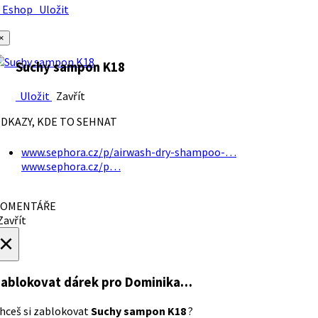
Eshop
Uložit
×
Suchy sampon K18
Uložit
Zavřít
DKAZY, KDE TO SEHNAT
www.sephora.cz/p/airwash-dry-shampoo-…
www.sephora.cz/p…
OMENTÁŘE
avřít
×
ablokovat dárek
pro Dominika…
hceš si zablokovat
Suchy sampon K18
?