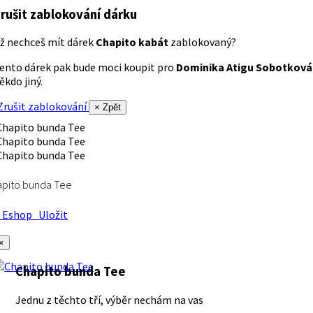
rušit zablokování dárku
ž nechceš mít dárek
Chapito kabát
zablokovaný?
ento dárek pak bude moci koupit pro
Dominika Atigu Sobotková
ěkdo jiný.
rušit zablokování
× Zpět
apito bunda Tee
Eshop
Uložit
×
Chapito bunda Tee
Jednu z těchto tří, výběr nechám na vas