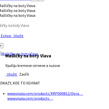
ličky na boty Viava
Eshop
Uložit
×
Mašličky na boty Viava
Využiju kremove cervene a ruzove
Uložit
Zavřít
DKAZY, KDE TO SEHNAT
www.vivaia.com/products/XRPD00812/Dora…
www.vivaia.com/products…