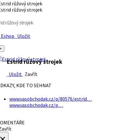
rid růžový strojek
Eshop
Uložit
×
Estrid růžový strojek
Uložit
Zavřít
DKAZY, KDE TO SEHNAT
www.vasobchodak.cz/p/80576/estrid…
www.vasobchodak.cz/p…
OMENTÁŘE
avřít
×