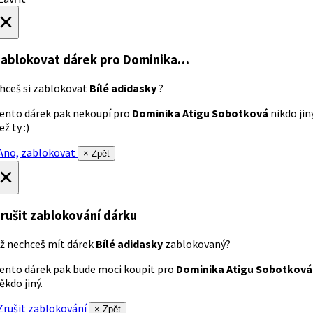
×
ablokovat dárek
pro Dominika…
hceš si zablokovat
Bílé adidasky
?
ento dárek pak nekoupí pro
Dominika Atigu Sobotková
nikdo jin
ež ty :)
no, zablokovat
× Zpět
×
rušit zablokování dárku
ž nechceš mít dárek
Bílé adidasky
zablokovaný?
ento dárek pak bude moci koupit pro
Dominika Atigu Sobotková
ěkdo jiný.
rušit zablokování
× Zpět