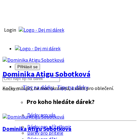
Login
Přihlásit se
Dominika Atigu Sobotková
Tipy na dárky
Tipy na dárky
Kočky milující, ne moc skromná, s vášni pro oblečení.
Pro koho hledáte dárek?
Dárky pro vás
Dárky pro přítelkyni
Dominika Atigu Sobotková
Dárky pro přítele