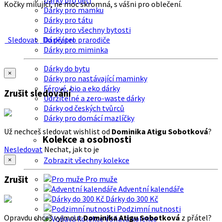
Dárky pro děti
Kočky milující, ne moc skromná, s vášni pro oblečení.
Dárky pro mamku
Dárky pro tátu
Dárky pro všechny bytosti
Sledovat
Do přátel
Dárky pro prarodiče
Dárky pro miminka
Dárky do bytu
×
Dárky pro nastávající maminky
Férové, bio a eko dárky
Zrušit sledování
Udržitelné a zero-waste dárky
Dárky od českých tvůrců
Dárky pro domácí mazlíčky
Už nechceš sledovat wishlist od
Dominika Atigu Sobotková
?
Kolekce a osobnosti
Nesledovat
Nechat, jak to je
Zobrazit všechny kolekce
×
Zrušit
Pro muže
Adventní kalendáře
Dárky do 300 Kč
Podzimní nutnosti
Opravdu chceš vyjmout
Dominika Atigu Sobotková
z přátel?
Voňavá kolekce