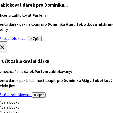
ablokovat dárek
pro Dominika…
hceš si zablokovat
Parfem
?
ento dárek pak nekoupí pro
Dominika Atigu Sobotková
nikdo jin
ež ty :)
no, zablokovat
× Zpět
×
rušit zablokování dárku
ž nechceš mít dárek
Parfem
zablokovaný?
ento dárek pak bude moci koupit pro
Dominika Atigu Sobotková
ěkdo jiný.
rušit zablokování
× Zpět