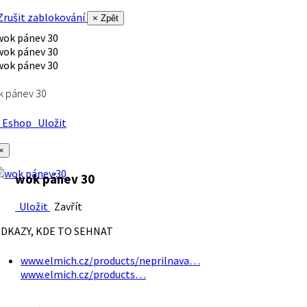
rušit zablokování
× Zpět
k pánev 30
Eshop
Uložit
×
wok pánev 30
Uložit
Zavřít
DKAZY, KDE TO SEHNAT
www.elmich.cz/products/neprilnava…
www.elmich.cz/products…