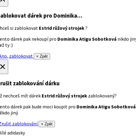
ablokovat dárek
pro Dominika…
hceš si zablokovat
Estrid růžový strojek
?
ento dárek pak nekoupí pro
Dominika Atigu Sobotková
nikdo jin
ež ty :)
no, zablokovat
× Zpět
×
rušit zablokování dárku
ž nechceš mít dárek
Estrid růžový strojek
zablokovaný?
ento dárek pak bude moci koupit pro
Dominika Atigu Sobotková
ěkdo jiný.
rušit zablokování
× Zpět