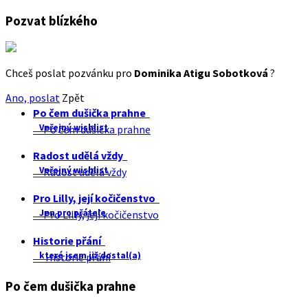
Pozvat blízkého
Chceš poslat pozvánku pro
Dominika Atigu Sobotková
?
Ano, poslat
Zpět
Po čem dušička prahne
Veřejný wishlist
Po čem dušička prahne
Radost udělá vždy
Veřejný wishlist
Radost udělá vždy
Pro Lilly, její kočičenstvo
Jen pro přátele
Pro Lilly, její kočičenstvo
Historie přání
které jsem již dostal(a)
Historie přání
Po čem dušička prahne