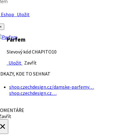
rfem
Eshop
Uložit
×
Parfem
Slevový kód CHAPITO10
Uložit
Zavřít
DKAZY, KDE TO SEHNAT
shop.czechdesign.cz/damske-parfemy…
shop.czechdesign.cz…
OMENTÁŘE
avřít
×