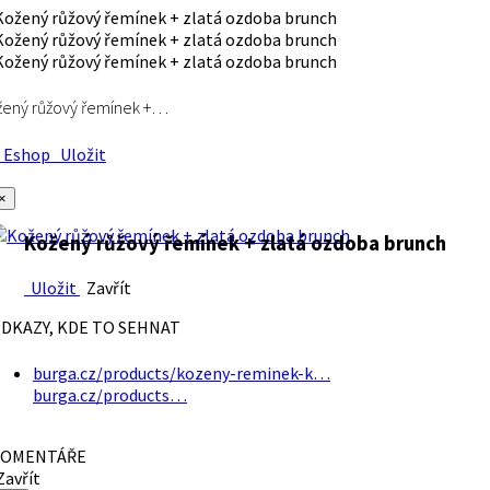
ený růžový řemínek +…
Eshop
Uložit
×
Kožený růžový řemínek + zlatá ozdoba brunch
Uložit
Zavřít
DKAZY, KDE TO SEHNAT
burga.cz/products/kozeny-reminek-k…
burga.cz/products…
OMENTÁŘE
avřít