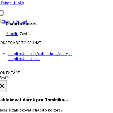
Eshop
Uložit
×
Chapito korzet
Uložit
Zavřít
DKAZY, KDE TO SEHNAT
chapitostudio.cz/collections/vesty…
chapitostudio.cz…
OMENTÁŘE
avřít
×
ablokovat dárek
pro Dominika…
hceš si zablokovat
Chapito korzet
?