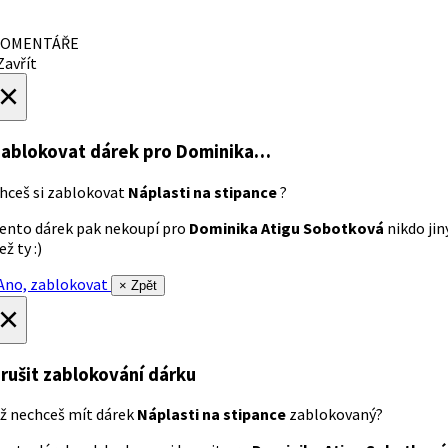
OMENTÁŘE
avřít
×
ablokovat dárek
pro Dominika…
hceš si zablokovat
Náplasti na stipance
?
ento dárek pak nekoupí pro
Dominika Atigu Sobotková
nikdo jin
ež ty :)
no, zablokovat
× Zpět
×
rušit zablokování dárku
ž nechceš mít dárek
Náplasti na stipance
zablokovaný?