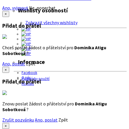
Ano, vyjmout
Ne, ponechat
Wishlisty osobností
×
Zobrazit všechny wishlisty
Přidat do přátel
Chceš poslat žádost o přátelství pro
Dominika Atigu
Sobotková
?
Informace
Ano, poslat
Zpět
×
Facebook
O nás
Podmínky použití
Přidat do přátel
Kontakt
Znovu poslat žádost o přátelství pro
Dominika Atigu
Sobotková
?
Zrušit pozvánku
Ano, poslat
Zpět
×