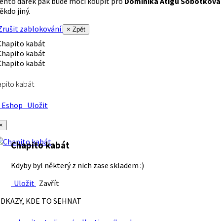
ento dárek pak bude moci koupit pro
Dominika Atigu Sobotková
ěkdo jiný.
rušit zablokování
× Zpět
pito kabát
Eshop
Uložit
×
Chapito kabát
Kdyby byl některý z nich zase skladem :)
Uložit
Zavřít
DKAZY, KDE TO SEHNAT