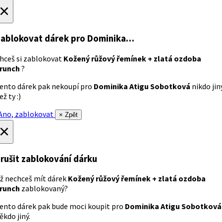
×
ablokovat dárek
pro Dominika…
hceš si zablokovat
Kožený růžový řemínek + zlatá ozdoba
runch
?
ento dárek pak nekoupí pro
Dominika Atigu Sobotková
nikdo jin
ež ty :)
no, zablokovat
× Zpět
×
rušit zablokování dárku
ž nechceš mít dárek
Kožený růžový řemínek + zlatá ozdoba
runch
zablokovaný?
ento dárek pak bude moci koupit pro
Dominika Atigu Sobotková
ěkdo jiný.