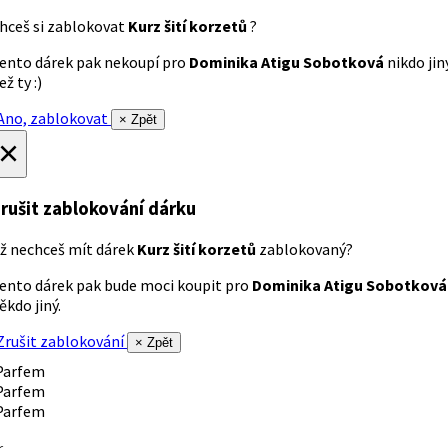
hceš si zablokovat
Kurz šití korzetů
?
ento dárek pak nekoupí pro
Dominika Atigu Sobotková
nikdo jin
ež ty :)
no, zablokovat
× Zpět
×
rušit zablokování dárku
ž nechceš mít dárek
Kurz šití korzetů
zablokovaný?
ento dárek pak bude moci koupit pro
Dominika Atigu Sobotková
ěkdo jiný.
rušit zablokování
× Zpět