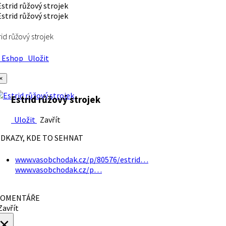
rid růžový strojek
Eshop
Uložit
×
Estrid růžový strojek
Uložit
Zavřít
DKAZY, KDE TO SEHNAT
www.vasobchodak.cz/p/80576/estrid…
www.vasobchodak.cz/p…
OMENTÁŘE
avřít
×