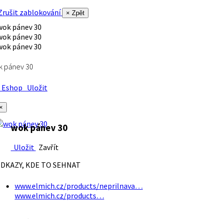
rušit zablokování
× Zpět
k pánev 30
Eshop
Uložit
×
wok pánev 30
Uložit
Zavřít
DKAZY, KDE TO SEHNAT
www.elmich.cz/products/neprilnava…
www.elmich.cz/products…