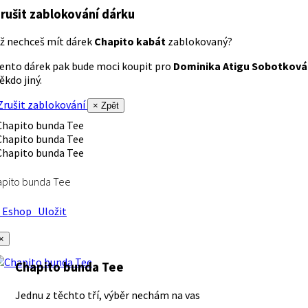
rušit zablokování dárku
ž nechceš mít dárek
Chapito kabát
zablokovaný?
ento dárek pak bude moci koupit pro
Dominika Atigu Sobotková
ěkdo jiný.
rušit zablokování
× Zpět
apito bunda Tee
Eshop
Uložit
×
Chapito bunda Tee
Jednu z těchto tří, výběr nechám na vas