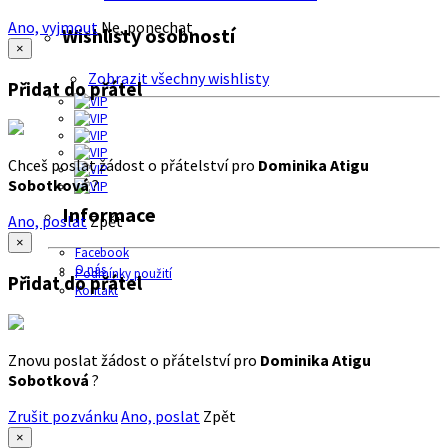
Ano, vyjmout
Ne, ponechat
Wishlisty osobností
×
Zobrazit všechny wishlisty
Přidat do přátel
Chceš poslat žádost o přátelství pro
Dominika Atigu
Sobotková
?
Informace
Ano, poslat
Zpět
×
Facebook
O nás
Podmínky použití
Přidat do přátel
Kontakt
Znovu poslat žádost o přátelství pro
Dominika Atigu
Sobotková
?
Zrušit pozvánku
Ano, poslat
Zpět
×