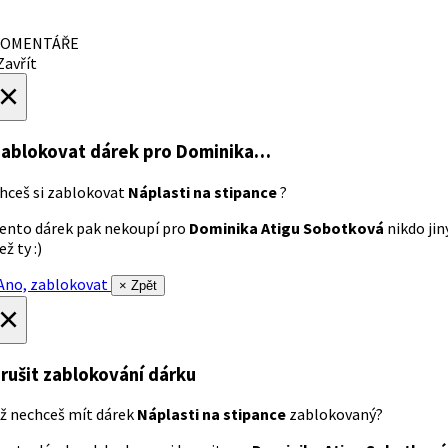
OMENTÁŘE
avřít
×
ablokovat dárek
pro Dominika…
hceš si zablokovat
Náplasti na stipance
?
ento dárek pak nekoupí pro
Dominika Atigu Sobotková
nikdo jin
ež ty :)
no, zablokovat
× Zpět
×
rušit zablokování dárku
ž nechceš mít dárek
Náplasti na stipance
zablokovaný?