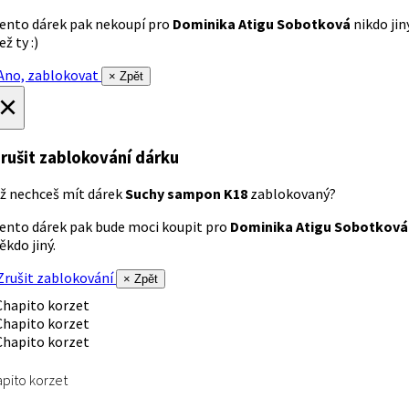
ento dárek pak nekoupí pro
Dominika Atigu Sobotková
nikdo jin
ež ty :)
no, zablokovat
× Zpět
×
rušit zablokování dárku
ž nechceš mít dárek
Suchy sampon K18
zablokovaný?
ento dárek pak bude moci koupit pro
Dominika Atigu Sobotková
ěkdo jiný.
rušit zablokování
× Zpět
pito korzet