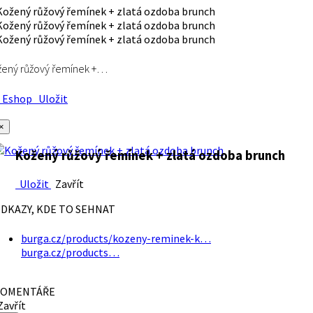
ený růžový řemínek +…
Eshop
Uložit
×
Kožený růžový řemínek + zlatá ozdoba brunch
Uložit
Zavřít
DKAZY, KDE TO SEHNAT
burga.cz/products/kozeny-reminek-k…
burga.cz/products…
OMENTÁŘE
avřít