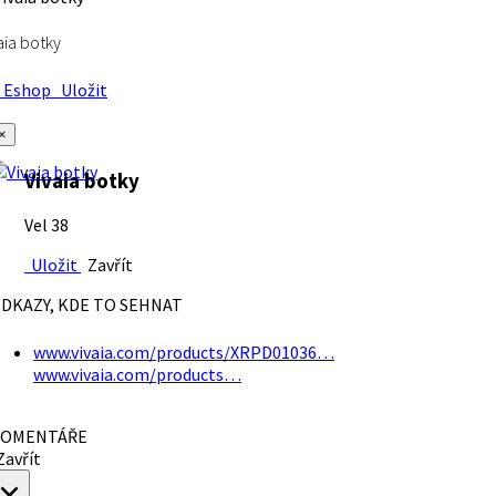
aia botky
Eshop
Uložit
×
Vivaia botky
Vel 38
Uložit
Zavřít
DKAZY, KDE TO SEHNAT
www.vivaia.com/products/XRPD01036…
www.vivaia.com/products…
OMENTÁŘE
avřít
×