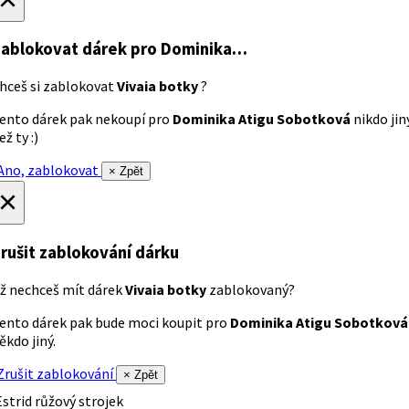
ablokovat dárek
pro Dominika…
hceš si zablokovat
Vivaia botky
?
ento dárek pak nekoupí pro
Dominika Atigu Sobotková
nikdo jin
ež ty :)
no, zablokovat
× Zpět
×
rušit zablokování dárku
ž nechceš mít dárek
Vivaia botky
zablokovaný?
ento dárek pak bude moci koupit pro
Dominika Atigu Sobotková
ěkdo jiný.
rušit zablokování
× Zpět