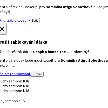
ento dárek pak nekoupí pro
Dominika Atigu Sobotková
nikdo jin
ež ty :)
no, zablokovat
× Zpět
×
rušit zablokování dárku
ž nechceš mít dárek
Chapito bunda Tee
zablokovaný?
ento dárek pak bude moci koupit pro
Dominika Atigu Sobotková
ěkdo jiný.
rušit zablokování
× Zpět
chy sampon K18