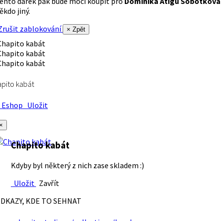
ento dárek pak bude moci koupit pro
Dominika Atigu Sobotková
ěkdo jiný.
rušit zablokování
× Zpět
pito kabát
Eshop
Uložit
×
Chapito kabát
Kdyby byl některý z nich zase skladem :)
Uložit
Zavřít
DKAZY, KDE TO SEHNAT