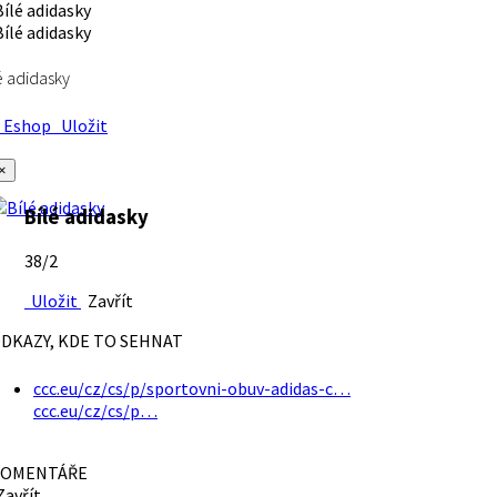
é adidasky
Eshop
Uložit
×
Bílé adidasky
38/2
Uložit
Zavřít
DKAZY, KDE TO SEHNAT
ccc.eu/cz/cs/p/sportovni-obuv-adidas-c…
ccc.eu/cz/cs/p…
OMENTÁŘE
avřít