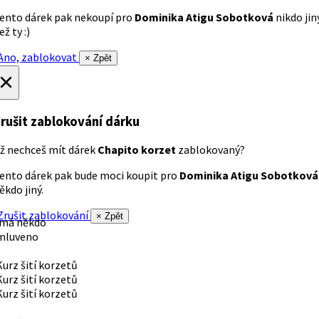
ento dárek pak nekoupí pro
Dominika Atigu Sobotková
nikdo jin
ež ty :)
no, zablokovat
× Zpět
×
rušit zablokování dárku
ž nechceš mít dárek
Chapito korzet
zablokovaný?
ento dárek pak bude moci koupit pro
Dominika Atigu Sobotková
ěkdo jiný.
rušit zablokování
× Zpět
 má někdo
mluveno