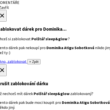
OMENTÁŘE
avřít
×
ablokovat dárek
pro Dominika…
hceš si zablokovat
Polštář sleep&glow
?
ento dárek pak nekoupí pro
Dominika Atigu Sobotková
nikdo jin
ež ty :)
no, zablokovat
× Zpět
×
rušit zablokování dárku
ž nechceš mít dárek
Polštář sleep&glow
zablokovaný?
ento dárek pak bude moci koupit pro
Dominika Atigu Sobotková
ěkdo jiný.