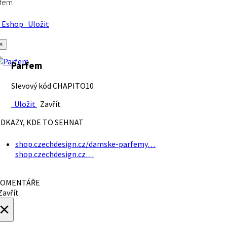
rfem
Eshop
Uložit
×
Parfem
Slevový kód CHAPITO10
Uložit
Zavřít
DKAZY, KDE TO SEHNAT
shop.czechdesign.cz/damske-parfemy…
shop.czechdesign.cz…
OMENTÁŘE
avřít
×