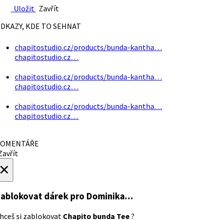
Uložit
Zavřít
DKAZY, KDE TO SEHNAT
chapitostudio.cz/products/bunda-kantha…
chapitostudio.cz…
chapitostudio.cz/products/bunda-kantha…
chapitostudio.cz…
chapitostudio.cz/products/bunda-kantha…
chapitostudio.cz…
OMENTÁŘE
avřít
×
ablokovat dárek
pro Dominika…
hceš si zablokovat
Chapito bunda Tee
?