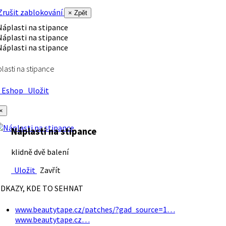
rušit zablokování
× Zpět
lasti na stipance
Eshop
Uložit
×
Náplasti na stipance
klidně dvě balení
Uložit
Zavřít
DKAZY, KDE TO SEHNAT
www.beautytape.cz/patches/?gad_source=1…
www.beautytape.cz…