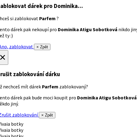
ablokovat dárek
pro Dominika…
hceš si zablokovat
Parfem
?
ento dárek pak nekoupí pro
Dominika Atigu Sobotková
nikdo jin
ež ty :)
no, zablokovat
× Zpět
×
rušit zablokování dárku
ž nechceš mít dárek
Parfem
zablokovaný?
ento dárek pak bude moci koupit pro
Dominika Atigu Sobotková
ěkdo jiný.
rušit zablokování
× Zpět