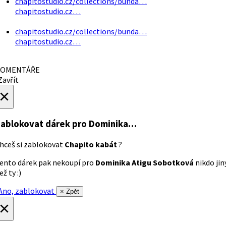
chapitostudio.cz/collections/bunda…
chapitostudio.cz…
chapitostudio.cz/collections/bunda…
chapitostudio.cz…
OMENTÁŘE
avřít
×
ablokovat dárek
pro Dominika…
hceš si zablokovat
Chapito kabát
?
ento dárek pak nekoupí pro
Dominika Atigu Sobotková
nikdo jin
ež ty :)
no, zablokovat
× Zpět
×