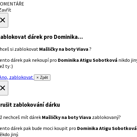
OMENTÁŘE
avřít
×
ablokovat dárek
pro Dominika…
hceš si zablokovat
Mašličky na boty Viava
?
ento dárek pak nekoupí pro
Dominika Atigu Sobotková
nikdo jin
ež ty :)
no, zablokovat
× Zpět
×
rušit zablokování dárku
ž nechceš mít dárek
Mašličky na boty Viava
zablokovaný?
ento dárek pak bude moci koupit pro
Dominika Atigu Sobotková
ěkdo jiný.