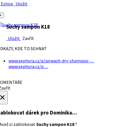
Eshop
Uložit
×
Suchy sampon K18
Uložit
Zavřít
DKAZY, KDE TO SEHNAT
www.sephora.cz/p/airwash-dry-shampoo-…
www.sephora.cz/p…
OMENTÁŘE
avřít
×
ablokovat dárek
pro Dominika…
hceš si zablokovat
Suchy sampon K18
?