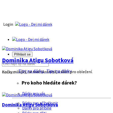
Login
Přihlásit se
Dominika Atigu Sobotková
Tipy na dárky
Tipy na dárky
Kočky milující, ne moc skromná, s vášni pro oblečení.
Pro koho hledáte dárek?
Dárky pro vás
Dárky pro přítelkyni
Dominika Atigu Sobotková
Dárky pro přítele