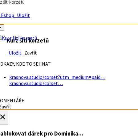
z šití korzetů
Eshop
Uložit
×
Kurz šití korzetů
Uložit
Zavřít
DKAZY, KDE TO SEHNAT
krasnova.studio/corset?utm_medium=paid…
krasnova.studio/corset…
OMENTÁŘE
avřít
×
ablokovat dárek
pro Dominika…