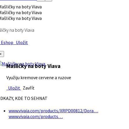
ličky na boty Viava
Eshop
Uložit
×
Mašličky na boty Viava
Využiju kremove cervene a ruzove
Uložit
Zavřít
DKAZY, KDE TO SEHNAT
www.vivaia.com/products/XRPD00812/Dora…
www.vivaia.com/products…