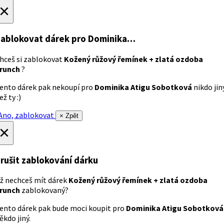
×
ablokovat dárek
pro Dominika…
hceš si zablokovat
Kožený růžový řemínek + zlatá ozdoba
runch
?
ento dárek pak nekoupí pro
Dominika Atigu Sobotková
nikdo jin
ež ty :)
no, zablokovat
× Zpět
×
rušit zablokování dárku
ž nechceš mít dárek
Kožený růžový řemínek + zlatá ozdoba
runch
zablokovaný?
ento dárek pak bude moci koupit pro
Dominika Atigu Sobotková
ěkdo jiný.