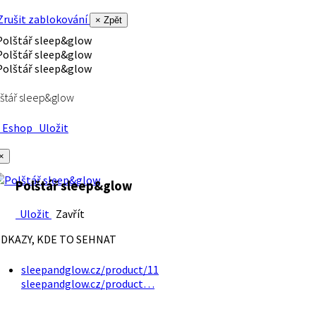
rušit zablokování
× Zpět
štář sleep&glow
Eshop
Uložit
×
Polštář sleep&glow
Uložit
Zavřít
DKAZY, KDE TO SEHNAT
sleepandglow.cz/product/11
sleepandglow.cz/product…