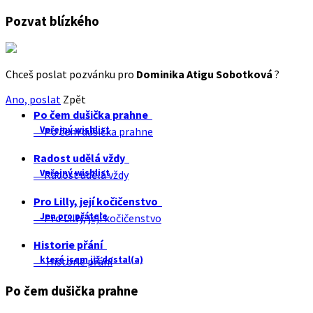
Pozvat blízkého
Chceš poslat pozvánku pro
Dominika Atigu Sobotková
?
Ano, poslat
Zpět
Po čem dušička prahne
Veřejný wishlist
Po čem dušička prahne
Radost udělá vždy
Veřejný wishlist
Radost udělá vždy
Pro Lilly, její kočičenstvo
Jen pro přátele
Pro Lilly, její kočičenstvo
Historie přání
které jsem již dostal(a)
Historie přání
Po čem dušička prahne