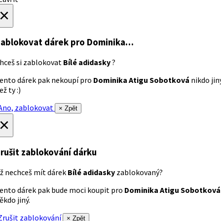
×
ablokovat dárek
pro Dominika…
hceš si zablokovat
Bílé adidasky
?
ento dárek pak nekoupí pro
Dominika Atigu Sobotková
nikdo jin
ež ty :)
no, zablokovat
× Zpět
×
rušit zablokování dárku
ž nechceš mít dárek
Bílé adidasky
zablokovaný?
ento dárek pak bude moci koupit pro
Dominika Atigu Sobotková
ěkdo jiný.
rušit zablokování
× Zpět