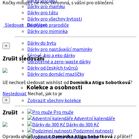
Dárky pro děti
Kočky milující, ne moc skromná, s vášni pro oblečení.
Dárky pro mamku
Dárky pro tátu
Dárky pro všechny bytosti
Sledovat
Do přátel
Dárky pro prarodiče
Dárky pro miminka
Dárky do bytu
×
Dárky pro nastávající maminky
Férové, bio a eko dárky
Zrušit sledování
Udržitelné a zero-waste dárky
Dárky od českých tvůrců
Dárky pro domácí mazlíčky
Už nechceš sledovat wishlist od
Dominika Atigu Sobotková
?
Kolekce a osobnosti
Nesledovat
Nechat, jak to je
Zobrazit všechny kolekce
×
Zrušit
Pro muže
Adventní kalendáře
Dárky do 300 Kč
Podzimní nutnosti
Opravdu chceš vyjmout
Dominika Atigu Sobotková
z přátel?
Voňavá kolekce