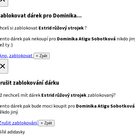
ablokovat dárek
pro Dominika…
hceš si zablokovat
Estrid růžový strojek
?
ento dárek pak nekoupí pro
Dominika Atigu Sobotková
nikdo jin
ež ty :)
no, zablokovat
× Zpět
×
rušit zablokování dárku
ž nechceš mít dárek
Estrid růžový strojek
zablokovaný?
ento dárek pak bude moci koupit pro
Dominika Atigu Sobotková
ěkdo jiný.
rušit zablokování
× Zpět