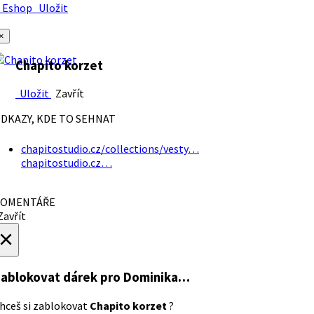
Eshop
Uložit
×
Chapito korzet
Uložit
Zavřít
DKAZY, KDE TO SEHNAT
chapitostudio.cz/collections/vesty…
chapitostudio.cz…
OMENTÁŘE
avřít
×
ablokovat dárek
pro Dominika…
hceš si zablokovat
Chapito korzet
?