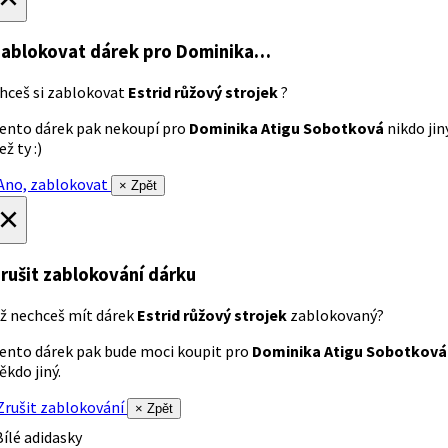
ablokovat dárek
pro Dominika…
hceš si zablokovat
Estrid růžový strojek
?
ento dárek pak nekoupí pro
Dominika Atigu Sobotková
nikdo jin
ež ty :)
no, zablokovat
× Zpět
×
rušit zablokování dárku
ž nechceš mít dárek
Estrid růžový strojek
zablokovaný?
ento dárek pak bude moci koupit pro
Dominika Atigu Sobotková
ěkdo jiný.
rušit zablokování
× Zpět