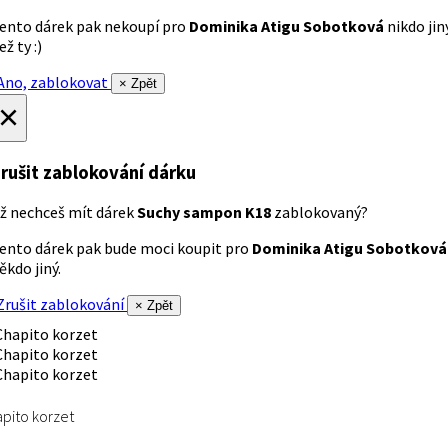
ento dárek pak nekoupí pro
Dominika Atigu Sobotková
nikdo jin
ež ty :)
no, zablokovat
× Zpět
×
rušit zablokování dárku
ž nechceš mít dárek
Suchy sampon K18
zablokovaný?
ento dárek pak bude moci koupit pro
Dominika Atigu Sobotková
ěkdo jiný.
rušit zablokování
× Zpět
pito korzet