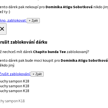
ento dárek pak nekoupí pro
Dominika Atigu Sobotková
nikdo jin
ež ty :)
no, zablokovat
× Zpět
×
rušit zablokování dárku
ž nechceš mít dárek
Chapito bunda Tee
zablokovaný?
ento dárek pak bude moci koupit pro
Dominika Atigu Sobotková
ěkdo jiný.
rušit zablokování
× Zpět
chy sampon K18