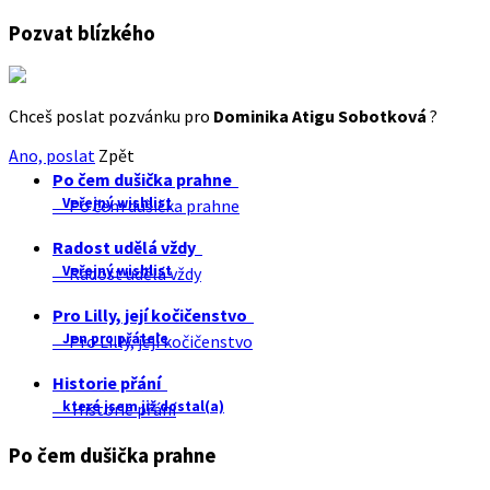
Pozvat blízkého
Chceš poslat pozvánku pro
Dominika Atigu Sobotková
?
Ano, poslat
Zpět
Po čem dušička prahne
Veřejný wishlist
Po čem dušička prahne
Radost udělá vždy
Veřejný wishlist
Radost udělá vždy
Pro Lilly, její kočičenstvo
Jen pro přátele
Pro Lilly, její kočičenstvo
Historie přání
které jsem již dostal(a)
Historie přání
Po čem dušička prahne