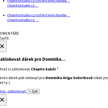
chapitostudio.cz/collections/bunda…
chapitostudio.cz…
chapitostudio.cz/collections/bunda…
chapitostudio.cz…
OMENTÁŘE
avřít
×
ablokovat dárek
pro Dominika…
hceš si zablokovat
Chapito kabát
?
ento dárek pak nekoupí pro
Dominika Atigu Sobotková
nikdo jin
ež ty :)
no, zablokovat
× Zpět
×