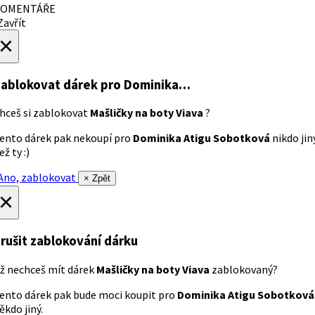
OMENTÁŘE
avřít
×
ablokovat dárek
pro Dominika…
hceš si zablokovat
Mašličky na boty Viava
?
ento dárek pak nekoupí pro
Dominika Atigu Sobotková
nikdo jin
ež ty :)
no, zablokovat
× Zpět
×
rušit zablokování dárku
ž nechceš mít dárek
Mašličky na boty Viava
zablokovaný?
ento dárek pak bude moci koupit pro
Dominika Atigu Sobotková
ěkdo jiný.