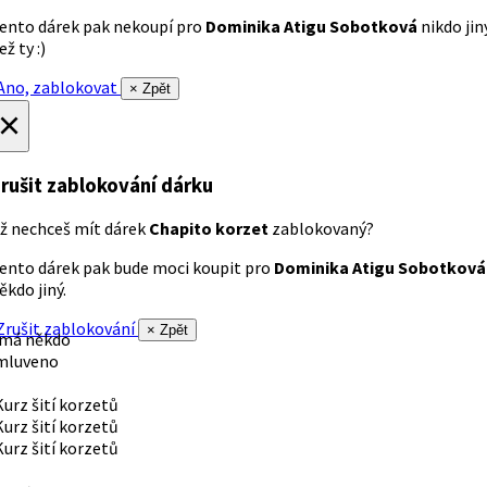
ento dárek pak nekoupí pro
Dominika Atigu Sobotková
nikdo jin
ež ty :)
no, zablokovat
× Zpět
×
rušit zablokování dárku
ž nechceš mít dárek
Chapito korzet
zablokovaný?
ento dárek pak bude moci koupit pro
Dominika Atigu Sobotková
ěkdo jiný.
rušit zablokování
× Zpět
 má někdo
mluveno