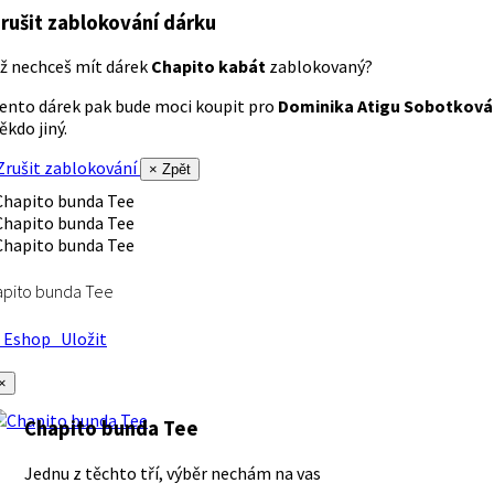
rušit zablokování dárku
ž nechceš mít dárek
Chapito kabát
zablokovaný?
ento dárek pak bude moci koupit pro
Dominika Atigu Sobotková
ěkdo jiný.
rušit zablokování
× Zpět
apito bunda Tee
Eshop
Uložit
×
Chapito bunda Tee
Jednu z těchto tří, výběr nechám na vas