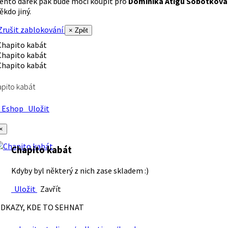
ento dárek pak bude moci koupit pro
Dominika Atigu Sobotková
ěkdo jiný.
rušit zablokování
× Zpět
pito kabát
Eshop
Uložit
×
Chapito kabát
Kdyby byl některý z nich zase skladem :)
Uložit
Zavřít
DKAZY, KDE TO SEHNAT