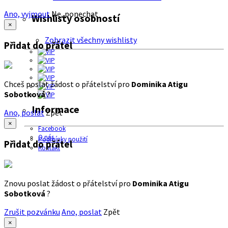
Ano, vyjmout
Ne, ponechat
Wishlisty osobností
×
Zobrazit všechny wishlisty
Přidat do přátel
Chceš poslat žádost o přátelství pro
Dominika Atigu
Sobotková
?
Informace
Ano, poslat
Zpět
×
Facebook
O nás
Podmínky použití
Přidat do přátel
Kontakt
Znovu poslat žádost o přátelství pro
Dominika Atigu
Sobotková
?
Zrušit pozvánku
Ano, poslat
Zpět
×