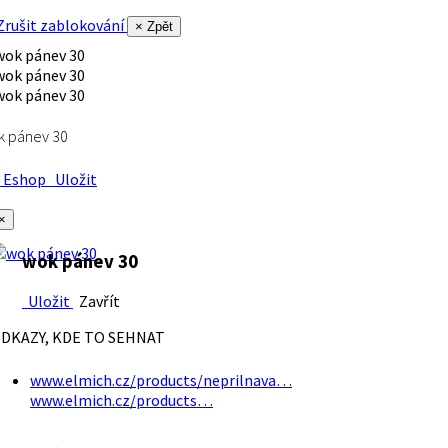
rušit zablokování
× Zpět
k pánev 30
Eshop
Uložit
×
wok pánev 30
Uložit
Zavřít
DKAZY, KDE TO SEHNAT
www.elmich.cz/products/neprilnava…
www.elmich.cz/products…