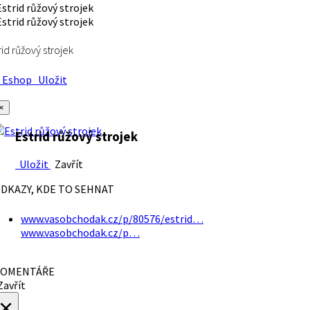
rid růžový strojek
Eshop
Uložit
×
Estrid růžový strojek
Uložit
Zavřít
DKAZY, KDE TO SEHNAT
www.vasobchodak.cz/p/80576/estrid…
www.vasobchodak.cz/p…
OMENTÁŘE
avřít
×