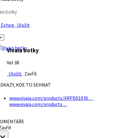
aia botky
Eshop
Uložit
×
Vivaia botky
Vel 38
Uložit
Zavřít
DKAZY, KDE TO SEHNAT
www.vivaia.com/products/XRPD01036…
www.vivaia.com/products…
OMENTÁŘE
avřít
×