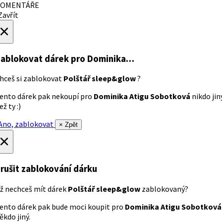
OMENTÁŘE
avřít
×
ablokovat dárek
pro Dominika…
hceš si zablokovat
Polštář sleep&glow
?
ento dárek pak nekoupí pro
Dominika Atigu Sobotková
nikdo jin
ež ty :)
no, zablokovat
× Zpět
×
rušit zablokování dárku
ž nechceš mít dárek
Polštář sleep&glow
zablokovaný?
ento dárek pak bude moci koupit pro
Dominika Atigu Sobotková
ěkdo jiný.