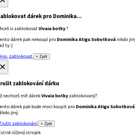
ablokovat dárek
pro Dominika…
hceš si zablokovat
Vivaia botky
?
ento dárek pak nekoupí pro
Dominika Atigu Sobotková
nikdo jin
ež ty :)
no, zablokovat
× Zpět
×
rušit zablokování dárku
ž nechceš mít dárek
Vivaia botky
zablokovaný?
ento dárek pak bude moci koupit pro
Dominika Atigu Sobotková
ěkdo jiný.
rušit zablokování
× Zpět