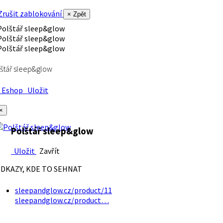
rušit zablokování
× Zpět
štář sleep&glow
Eshop
Uložit
×
Polštář sleep&glow
Uložit
Zavřít
DKAZY, KDE TO SEHNAT
sleepandglow.cz/product/11
sleepandglow.cz/product…