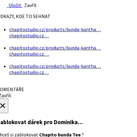
Uložit
Zavřít
DKAZY, KDE TO SEHNAT
chapitostudio.cz/products/bunda-kantha…
chapitostudio.cz…
chapitostudio.cz/products/bunda-kantha…
chapitostudio.cz…
chapitostudio.cz/products/bunda-kantha…
chapitostudio.cz…
OMENTÁŘE
avřít
×
ablokovat dárek
pro Dominika…
hceš si zablokovat
Chapito bunda Tee
?