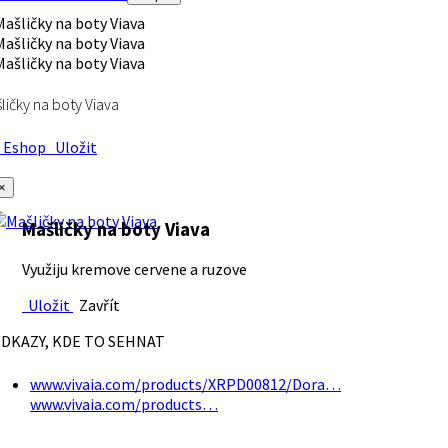
ličky na boty Viava
Eshop
Uložit
×
Mašličky na boty Viava
Využiju kremove cervene a ruzove
Uložit
Zavřít
DKAZY, KDE TO SEHNAT
www.vivaia.com/products/XRPD00812/Dora…
www.vivaia.com/products…