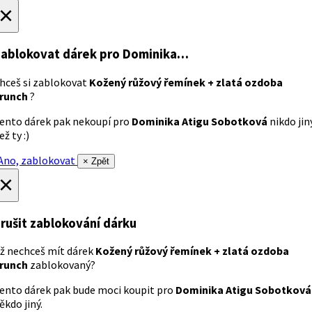
×
ablokovat dárek
pro Dominika…
hceš si zablokovat
Kožený růžový řemínek + zlatá ozdoba
runch
?
ento dárek pak nekoupí pro
Dominika Atigu Sobotková
nikdo jin
ež ty :)
no, zablokovat
× Zpět
×
rušit zablokování dárku
ž nechceš mít dárek
Kožený růžový řemínek + zlatá ozdoba
runch
zablokovaný?
ento dárek pak bude moci koupit pro
Dominika Atigu Sobotková
ěkdo jiný.