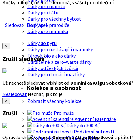
Dárky pro děti
Kočky milující, ne moc skromná, s vášni pro oblečení.
Dárky pro mamku
Dárky pro tátu
Dárky pro všechny bytosti
Sledovat
Do přátel
Dárky pro prarodiče
Dárky pro miminka
Dárky do bytu
×
Dárky pro nastávající maminky
Férové, bio a eko dárky
Zrušit sledování
Udržitelné a zero-waste dárky
Dárky od českých tvůrců
Dárky pro domácí mazlíčky
Už nechceš sledovat wishlist od
Dominika Atigu Sobotková
?
Kolekce a osobnosti
Nesledovat
Nechat, jak to je
Zobrazit všechny kolekce
×
Zrušit
Pro muže
Adventní kalendáře
Dárky do 300 Kč
Podzimní nutnosti
Opravdu chceš vyjmout
Dominika Atigu Sobotková
z přátel?
Voňavá kolekce