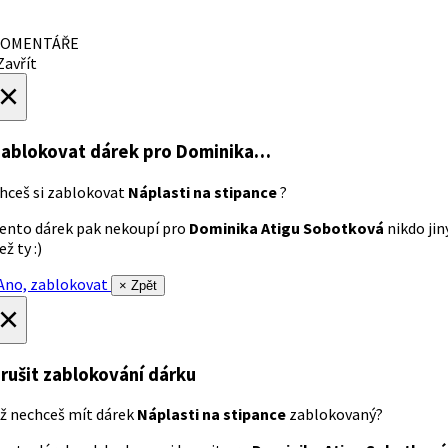
OMENTÁŘE
avřít
×
ablokovat dárek
pro Dominika…
hceš si zablokovat
Náplasti na stipance
?
ento dárek pak nekoupí pro
Dominika Atigu Sobotková
nikdo jin
ež ty :)
no, zablokovat
× Zpět
×
rušit zablokování dárku
ž nechceš mít dárek
Náplasti na stipance
zablokovaný?