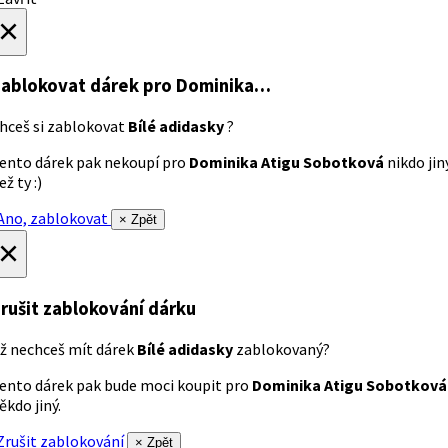
×
ablokovat dárek
pro Dominika…
hceš si zablokovat
Bílé adidasky
?
ento dárek pak nekoupí pro
Dominika Atigu Sobotková
nikdo jin
ež ty :)
no, zablokovat
× Zpět
×
rušit zablokování dárku
ž nechceš mít dárek
Bílé adidasky
zablokovaný?
ento dárek pak bude moci koupit pro
Dominika Atigu Sobotková
ěkdo jiný.
rušit zablokování
× Zpět