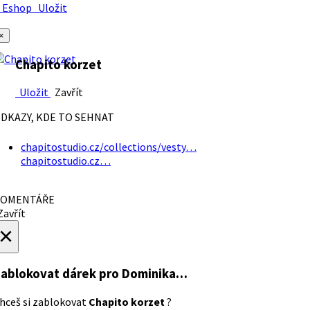
Eshop
Uložit
×
Chapito korzet
Uložit
Zavřít
DKAZY, KDE TO SEHNAT
chapitostudio.cz/collections/vesty…
chapitostudio.cz…
OMENTÁŘE
avřít
×
ablokovat dárek
pro Dominika…
hceš si zablokovat
Chapito korzet
?