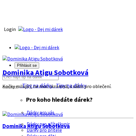
Login
Přihlásit se
Dominika Atigu Sobotková
Tipy na dárky
Tipy na dárky
Kočky milující, ne moc skromná, s vášni pro oblečení.
Pro koho hledáte dárek?
Dárky pro vás
Dárky pro přítelkyni
Dominika Atigu Sobotková
Dárky pro přítele