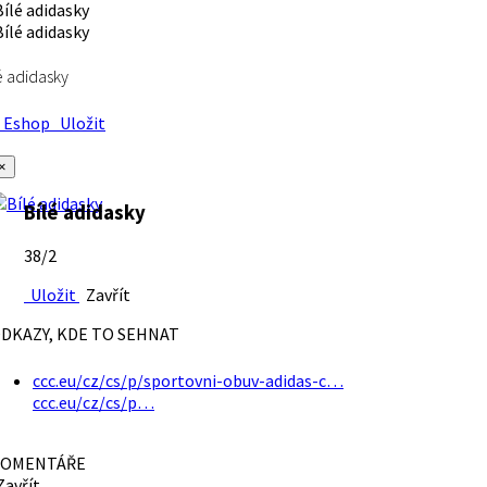
é adidasky
Eshop
Uložit
×
Bílé adidasky
38/2
Uložit
Zavřít
DKAZY, KDE TO SEHNAT
ccc.eu/cz/cs/p/sportovni-obuv-adidas-c…
ccc.eu/cz/cs/p…
OMENTÁŘE
avřít