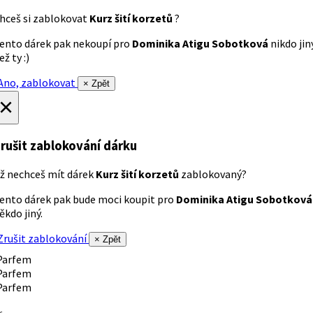
hceš si zablokovat
Kurz šití korzetů
?
ento dárek pak nekoupí pro
Dominika Atigu Sobotková
nikdo jin
ež ty :)
no, zablokovat
× Zpět
×
rušit zablokování dárku
ž nechceš mít dárek
Kurz šití korzetů
zablokovaný?
ento dárek pak bude moci koupit pro
Dominika Atigu Sobotková
ěkdo jiný.
rušit zablokování
× Zpět