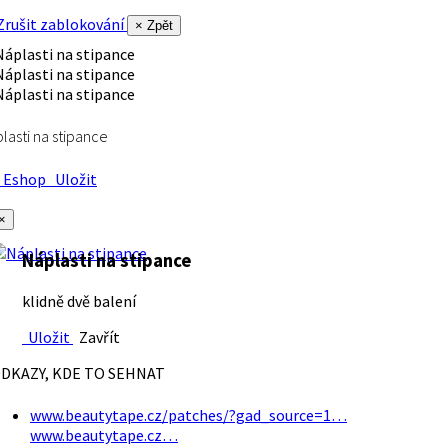
rušit zablokování
× Zpět
lasti na stipance
Eshop
Uložit
×
Náplasti na stipance
klidně dvě balení
Uložit
Zavřít
DKAZY, KDE TO SEHNAT
www.beautytape.cz/patches/?gad_source=1…
www.beautytape.cz…