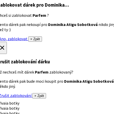
ablokovat dárek
pro Dominika…
hceš si zablokovat
Parfem
?
ento dárek pak nekoupí pro
Dominika Atigu Sobotková
nikdo jin
ež ty :)
no, zablokovat
× Zpět
×
rušit zablokování dárku
ž nechceš mít dárek
Parfem
zablokovaný?
ento dárek pak bude moci koupit pro
Dominika Atigu Sobotková
ěkdo jiný.
rušit zablokování
× Zpět