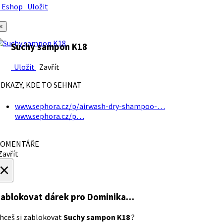
Eshop
Uložit
×
Suchy sampon K18
Uložit
Zavřít
DKAZY, KDE TO SEHNAT
www.sephora.cz/p/airwash-dry-shampoo-…
www.sephora.cz/p…
OMENTÁŘE
avřít
×
ablokovat dárek
pro Dominika…
hceš si zablokovat
Suchy sampon K18
?