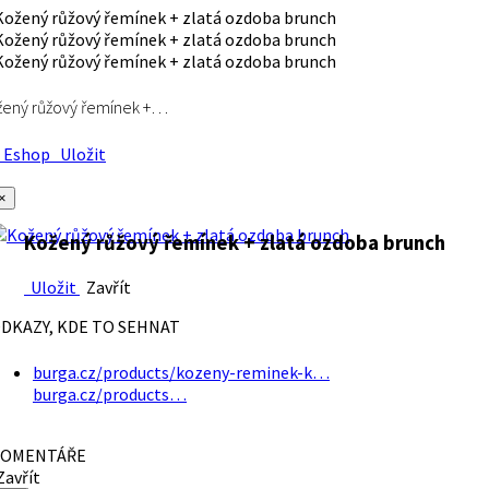
ený růžový řemínek +…
Eshop
Uložit
×
Kožený růžový řemínek + zlatá ozdoba brunch
Uložit
Zavřít
DKAZY, KDE TO SEHNAT
burga.cz/products/kozeny-reminek-k…
burga.cz/products…
OMENTÁŘE
avřít