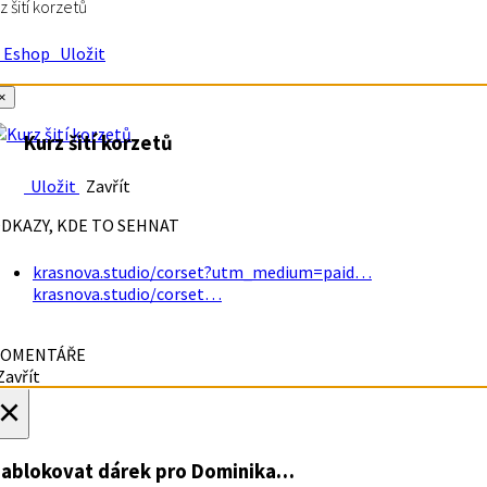
z šití korzetů
Eshop
Uložit
×
Kurz šití korzetů
Uložit
Zavřít
DKAZY, KDE TO SEHNAT
krasnova.studio/corset?utm_medium=paid…
krasnova.studio/corset…
OMENTÁŘE
avřít
×
ablokovat dárek
pro Dominika…