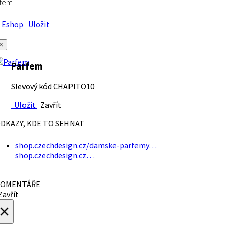
rfem
Eshop
Uložit
×
Parfem
Slevový kód CHAPITO10
Uložit
Zavřít
DKAZY, KDE TO SEHNAT
shop.czechdesign.cz/damske-parfemy…
shop.czechdesign.cz…
OMENTÁŘE
avřít
×