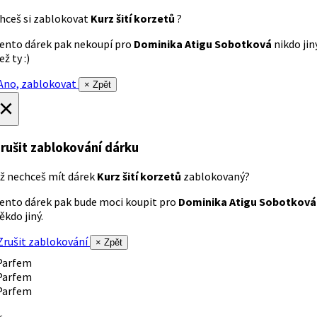
hceš si zablokovat
Kurz šití korzetů
?
ento dárek pak nekoupí pro
Dominika Atigu Sobotková
nikdo jin
ež ty :)
no, zablokovat
× Zpět
×
rušit zablokování dárku
ž nechceš mít dárek
Kurz šití korzetů
zablokovaný?
ento dárek pak bude moci koupit pro
Dominika Atigu Sobotková
ěkdo jiný.
rušit zablokování
× Zpět