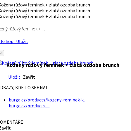
ený růžový řemínek +…
Eshop
Uložit
×
Kožený růžový řemínek + zlatá ozdoba brunch
Uložit
Zavřít
DKAZY, KDE TO SEHNAT
burga.cz/products/kozeny-reminek-k…
burga.cz/products…
OMENTÁŘE
avřít