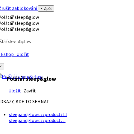
rušit zablokování
× Zpět
štář sleep&glow
Eshop
Uložit
×
Polštář sleep&glow
Uložit
Zavřít
DKAZY, KDE TO SEHNAT
sleepandglow.cz/product/11
sleepandglow.cz/product…