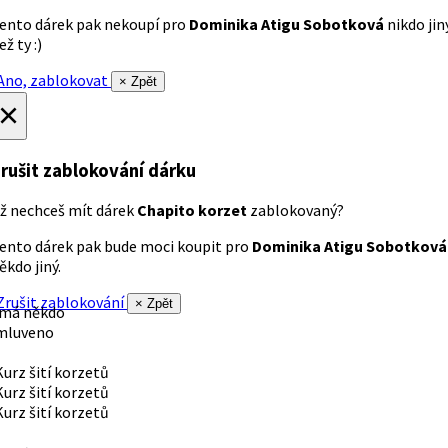
ento dárek pak nekoupí pro
Dominika Atigu Sobotková
nikdo jin
ež ty :)
no, zablokovat
× Zpět
×
rušit zablokování dárku
ž nechceš mít dárek
Chapito korzet
zablokovaný?
ento dárek pak bude moci koupit pro
Dominika Atigu Sobotková
ěkdo jiný.
rušit zablokování
× Zpět
 má někdo
mluveno