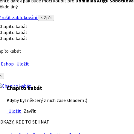
ento dárek pak bude moci koupit pro
Dominika Atigu Sobotková
ěkdo jiný.
rušit zablokování
× Zpět
pito kabát
Eshop
Uložit
×
Chapito kabát
Kdyby byl některý z nich zase skladem :)
Uložit
Zavřít
DKAZY, KDE TO SEHNAT