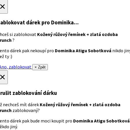
×
ablokovat dárek
pro Dominika…
hceš si zablokovat
Kožený růžový řemínek + zlatá ozdoba
runch
?
ento dárek pak nekoupí pro
Dominika Atigu Sobotková
nikdo jin
ež ty :)
no, zablokovat
× Zpět
×
rušit zablokování dárku
ž nechceš mít dárek
Kožený růžový řemínek + zlatá ozdoba
runch
zablokovaný?
ento dárek pak bude moci koupit pro
Dominika Atigu Sobotková
ěkdo jiný.