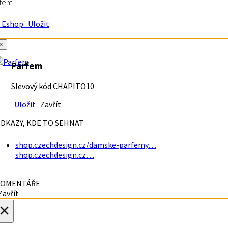
rfem
Eshop
Uložit
×
Parfem
Slevový kód CHAPITO10
Uložit
Zavřít
DKAZY, KDE TO SEHNAT
shop.czechdesign.cz/damske-parfemy…
shop.czechdesign.cz…
OMENTÁŘE
avřít
×