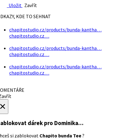
Uložit
Zavřít
DKAZY, KDE TO SEHNAT
chapitostudio.cz/products/bunda-kantha…
chapitostudio.cz…
chapitostudio.cz/products/bunda-kantha…
chapitostudio.cz…
chapitostudio.cz/products/bunda-kantha…
chapitostudio.cz…
OMENTÁŘE
avřít
×
ablokovat dárek
pro Dominika…
hceš si zablokovat
Chapito bunda Tee
?