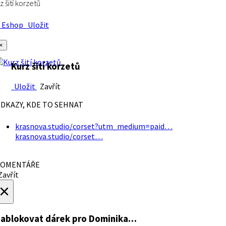
z šití korzetů
Eshop
Uložit
×
Kurz šití korzetů
Uložit
Zavřít
DKAZY, KDE TO SEHNAT
krasnova.studio/corset?utm_medium=paid…
krasnova.studio/corset…
OMENTÁŘE
avřít
×
ablokovat dárek
pro Dominika…