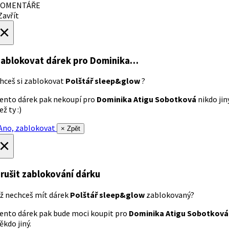
OMENTÁŘE
avřít
×
ablokovat dárek
pro Dominika…
hceš si zablokovat
Polštář sleep&glow
?
ento dárek pak nekoupí pro
Dominika Atigu Sobotková
nikdo jin
ež ty :)
no, zablokovat
× Zpět
×
rušit zablokování dárku
ž nechceš mít dárek
Polštář sleep&glow
zablokovaný?
ento dárek pak bude moci koupit pro
Dominika Atigu Sobotková
ěkdo jiný.