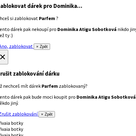
ablokovat dárek
pro Dominika…
hceš si zablokovat
Parfem
?
ento dárek pak nekoupí pro
Dominika Atigu Sobotková
nikdo jin
ež ty :)
no, zablokovat
× Zpět
×
rušit zablokování dárku
ž nechceš mít dárek
Parfem
zablokovaný?
ento dárek pak bude moci koupit pro
Dominika Atigu Sobotková
ěkdo jiný.
rušit zablokování
× Zpět