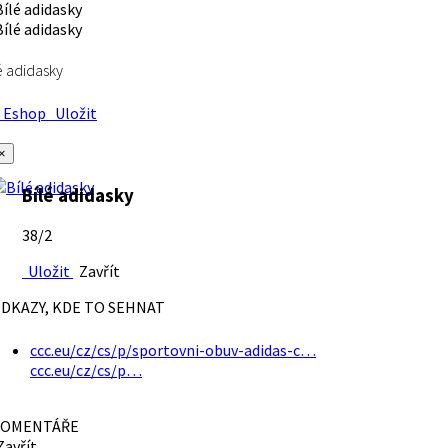
é adidasky
Eshop
Uložit
×
Bílé adidasky
38/2
Uložit
Zavřít
DKAZY, KDE TO SEHNAT
ccc.eu/cz/cs/p/sportovni-obuv-adidas-c…
ccc.eu/cz/cs/p…
OMENTÁŘE
avřít