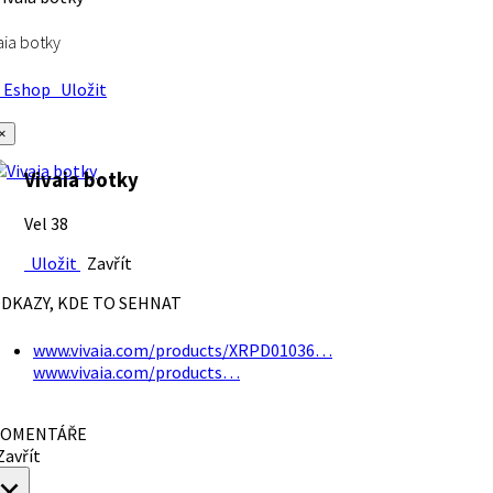
aia botky
Eshop
Uložit
×
Vivaia botky
Vel 38
Uložit
Zavřít
DKAZY, KDE TO SEHNAT
www.vivaia.com/products/XRPD01036…
www.vivaia.com/products…
OMENTÁŘE
avřít
×