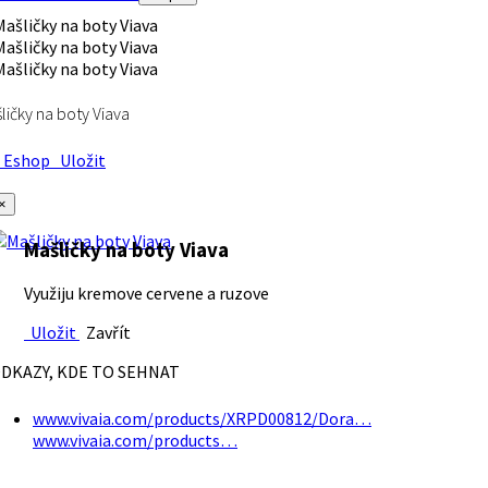
ličky na boty Viava
Eshop
Uložit
×
Mašličky na boty Viava
Využiju kremove cervene a ruzove
Uložit
Zavřít
DKAZY, KDE TO SEHNAT
www.vivaia.com/products/XRPD00812/Dora…
www.vivaia.com/products…