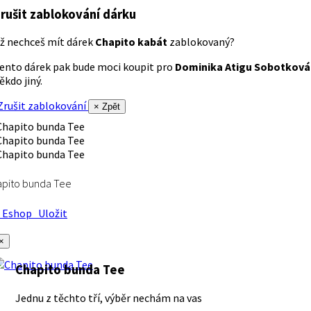
rušit zablokování dárku
ž nechceš mít dárek
Chapito kabát
zablokovaný?
ento dárek pak bude moci koupit pro
Dominika Atigu Sobotková
ěkdo jiný.
rušit zablokování
× Zpět
apito bunda Tee
Eshop
Uložit
×
Chapito bunda Tee
Jednu z těchto tří, výběr nechám na vas