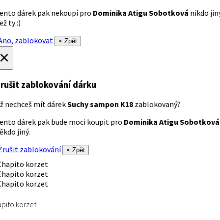
ento dárek pak nekoupí pro
Dominika Atigu Sobotková
nikdo jin
ež ty :)
no, zablokovat
× Zpět
×
rušit zablokování dárku
ž nechceš mít dárek
Suchy sampon K18
zablokovaný?
ento dárek pak bude moci koupit pro
Dominika Atigu Sobotková
ěkdo jiný.
rušit zablokování
× Zpět
pito korzet