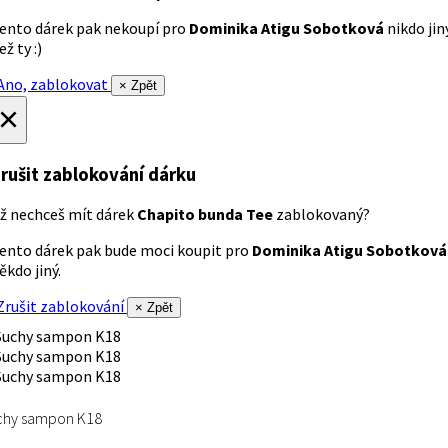
ento dárek pak nekoupí pro
Dominika Atigu Sobotková
nikdo jin
ež ty :)
no, zablokovat
× Zpět
×
rušit zablokování dárku
ž nechceš mít dárek
Chapito bunda Tee
zablokovaný?
ento dárek pak bude moci koupit pro
Dominika Atigu Sobotková
ěkdo jiný.
rušit zablokování
× Zpět
chy sampon K18