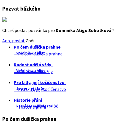
Pozvat blízkého
Chceš poslat pozvánku pro
Dominika Atigu Sobotková
?
Ano, poslat
Zpět
Po čem dušička prahne
Veřejný wishlist
Po čem dušička prahne
Radost udělá vždy
Veřejný wishlist
Radost udělá vždy
Pro Lilly, její kočičenstvo
Jen pro přátele
Pro Lilly, její kočičenstvo
Historie přání
které jsem již dostal(a)
Historie přání
Po čem dušička prahne