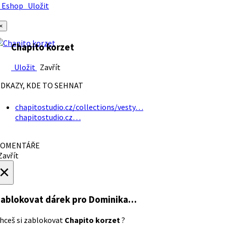
Eshop
Uložit
×
Chapito korzet
Uložit
Zavřít
DKAZY, KDE TO SEHNAT
chapitostudio.cz/collections/vesty…
chapitostudio.cz…
OMENTÁŘE
avřít
×
ablokovat dárek
pro Dominika…
hceš si zablokovat
Chapito korzet
?