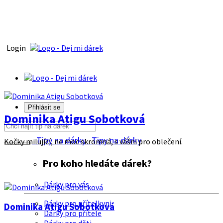
Login
Přihlásit se
Dominika Atigu Sobotková
Tipy na dárky
Tipy na dárky
Kočky milující, ne moc skromná, s vášni pro oblečení.
Pro koho hledáte dárek?
Dárky pro vás
Dárky pro přítelkyni
Dominika Atigu Sobotková
Dárky pro přítele