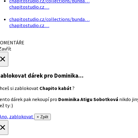
chapitostudio.cz/collections/bunda…
chapitostudio.cz…
chapitostudio.cz/collections/bunda…
chapitostudio.cz…
OMENTÁŘE
avřít
×
ablokovat dárek
pro Dominika…
hceš si zablokovat
Chapito kabát
?
ento dárek pak nekoupí pro
Dominika Atigu Sobotková
nikdo jin
ež ty :)
no, zablokovat
× Zpět
×