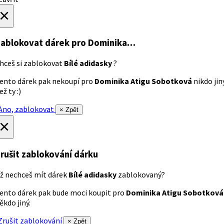
×
ablokovat dárek
pro Dominika…
hceš si zablokovat
Bílé adidasky
?
ento dárek pak nekoupí pro
Dominika Atigu Sobotková
nikdo jin
ež ty :)
no, zablokovat
× Zpět
×
rušit zablokování dárku
ž nechceš mít dárek
Bílé adidasky
zablokovaný?
ento dárek pak bude moci koupit pro
Dominika Atigu Sobotková
ěkdo jiný.
rušit zablokování
× Zpět