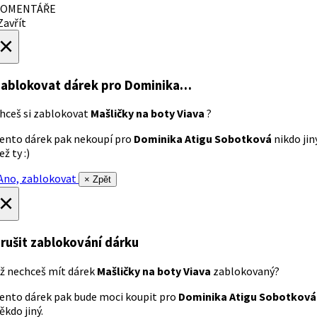
OMENTÁŘE
avřít
×
ablokovat dárek
pro Dominika…
hceš si zablokovat
Mašličky na boty Viava
?
ento dárek pak nekoupí pro
Dominika Atigu Sobotková
nikdo jin
ež ty :)
no, zablokovat
× Zpět
×
rušit zablokování dárku
ž nechceš mít dárek
Mašličky na boty Viava
zablokovaný?
ento dárek pak bude moci koupit pro
Dominika Atigu Sobotková
ěkdo jiný.