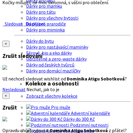
Dárky pro děti
Kočky milující, ne moc skromná, s vášni pro oblečení.
Dárky pro mamku
Dárky pro tátu
Dárky pro všechny bytosti
Sledovat
Do přátel
Dárky pro prarodiče
Dárky pro miminka
Dárky do bytu
×
Dárky pro nastávající maminky
Férové, bio a eko dárky
Zrušit sledování
Udržitelné a zero-waste dárky
Dárky od českých tvůrců
Dárky pro domácí mazlíčky
Už nechceš sledovat wishlist od
Dominika Atigu Sobotková
?
Kolekce a osobnosti
Nesledovat
Nechat, jak to je
Zobrazit všechny kolekce
×
Zrušit
Pro muže
Adventní kalendáře
Dárky do 300 Kč
Podzimní nutnosti
Opravdu chceš vyjmout
Dominika Atigu Sobotková
z přátel?
Voňavá kolekce