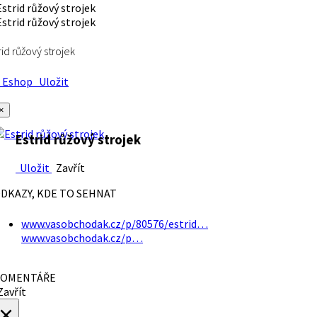
rid růžový strojek
Eshop
Uložit
×
Estrid růžový strojek
Uložit
Zavřít
DKAZY, KDE TO SEHNAT
www.vasobchodak.cz/p/80576/estrid…
www.vasobchodak.cz/p…
OMENTÁŘE
avřít
×