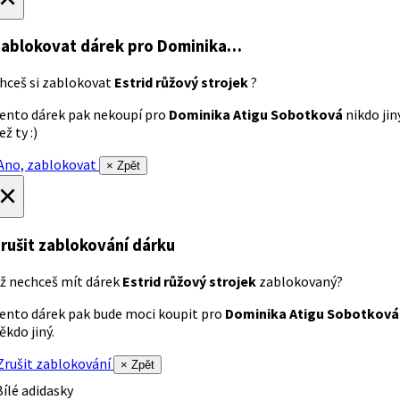
ablokovat dárek
pro Dominika…
hceš si zablokovat
Estrid růžový strojek
?
ento dárek pak nekoupí pro
Dominika Atigu Sobotková
nikdo jin
ež ty :)
no, zablokovat
× Zpět
×
rušit zablokování dárku
ž nechceš mít dárek
Estrid růžový strojek
zablokovaný?
ento dárek pak bude moci koupit pro
Dominika Atigu Sobotková
ěkdo jiný.
rušit zablokování
× Zpět