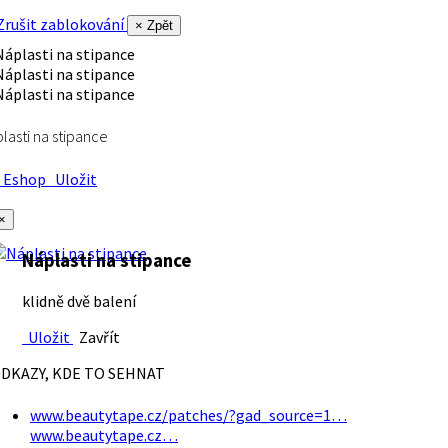
rušit zablokování
× Zpět
lasti na stipance
Eshop
Uložit
×
Náplasti na stipance
klidně dvě balení
Uložit
Zavřít
DKAZY, KDE TO SEHNAT
www.beautytape.cz/patches/?gad_source=1…
www.beautytape.cz…