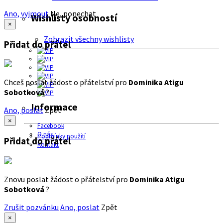
Ano, vyjmout
Ne, ponechat
Wishlisty osobností
×
Zobrazit všechny wishlisty
Přidat do přátel
Chceš poslat žádost o přátelství pro
Dominika Atigu
Sobotková
?
Informace
Ano, poslat
Zpět
×
Facebook
O nás
Podmínky použití
Přidat do přátel
Kontakt
Znovu poslat žádost o přátelství pro
Dominika Atigu
Sobotková
?
Zrušit pozvánku
Ano, poslat
Zpět
×