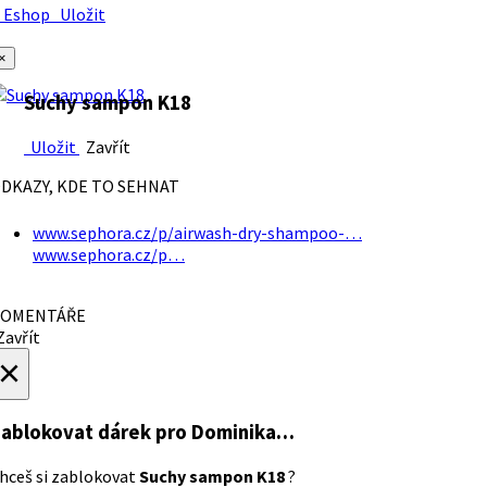
Eshop
Uložit
×
Suchy sampon K18
Uložit
Zavřít
DKAZY, KDE TO SEHNAT
www.sephora.cz/p/airwash-dry-shampoo-…
www.sephora.cz/p…
OMENTÁŘE
avřít
×
ablokovat dárek
pro Dominika…
hceš si zablokovat
Suchy sampon K18
?