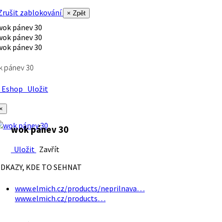
rušit zablokování
× Zpět
k pánev 30
Eshop
Uložit
×
wok pánev 30
Uložit
Zavřít
DKAZY, KDE TO SEHNAT
www.elmich.cz/products/neprilnava…
www.elmich.cz/products…