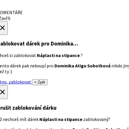
OMENTÁŘE
avřít
×
ablokovat dárek
pro Dominika…
hceš si zablokovat
Náplasti na stipance
?
ento dárek pak nekoupí pro
Dominika Atigu Sobotková
nikdo jin
ež ty :)
no, zablokovat
× Zpět
×
rušit zablokování dárku
ž nechceš mít dárek
Náplasti na stipance
zablokovaný?