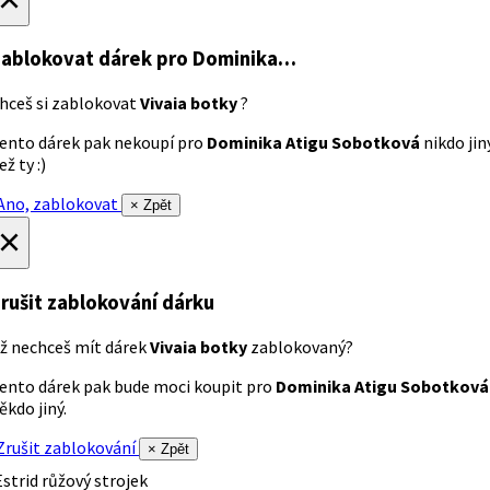
ablokovat dárek
pro Dominika…
hceš si zablokovat
Vivaia botky
?
ento dárek pak nekoupí pro
Dominika Atigu Sobotková
nikdo jin
ež ty :)
no, zablokovat
× Zpět
×
rušit zablokování dárku
ž nechceš mít dárek
Vivaia botky
zablokovaný?
ento dárek pak bude moci koupit pro
Dominika Atigu Sobotková
ěkdo jiný.
rušit zablokování
× Zpět