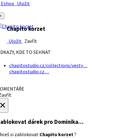
Eshop
Uložit
×
Chapito korzet
Uložit
Zavřít
DKAZY, KDE TO SEHNAT
chapitostudio.cz/collections/vesty…
chapitostudio.cz…
OMENTÁŘE
avřít
×
ablokovat dárek
pro Dominika…
hceš si zablokovat
Chapito korzet
?