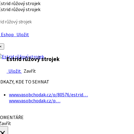
rid růžový strojek
Eshop
Uložit
×
Estrid růžový strojek
Uložit
Zavřít
DKAZY, KDE TO SEHNAT
www.vasobchodak.cz/p/80576/estrid…
www.vasobchodak.cz/p…
OMENTÁŘE
avřít
×