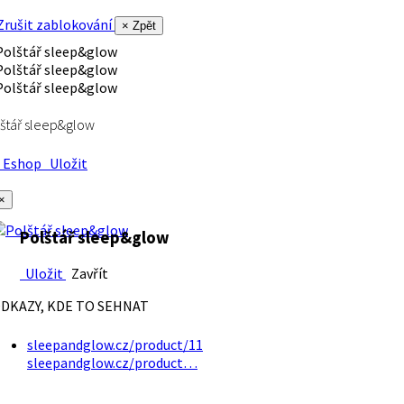
rušit zablokování
× Zpět
štář sleep&glow
Eshop
Uložit
×
Polštář sleep&glow
Uložit
Zavřít
DKAZY, KDE TO SEHNAT
sleepandglow.cz/product/11
sleepandglow.cz/product…