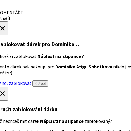
OMENTÁŘE
avřít
×
ablokovat dárek
pro Dominika…
hceš si zablokovat
Náplasti na stipance
?
ento dárek pak nekoupí pro
Dominika Atigu Sobotková
nikdo jin
ež ty :)
no, zablokovat
× Zpět
×
rušit zablokování dárku
ž nechceš mít dárek
Náplasti na stipance
zablokovaný?