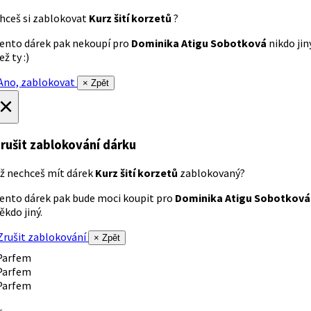
hceš si zablokovat
Kurz šití korzetů
?
ento dárek pak nekoupí pro
Dominika Atigu Sobotková
nikdo jin
ež ty :)
no, zablokovat
× Zpět
×
rušit zablokování dárku
ž nechceš mít dárek
Kurz šití korzetů
zablokovaný?
ento dárek pak bude moci koupit pro
Dominika Atigu Sobotková
ěkdo jiný.
rušit zablokování
× Zpět