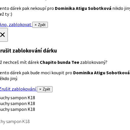
ento dárek pak nekoupí pro
Dominika Atigu Sobotková
nikdo jin
ež ty :)
no, zablokovat
× Zpět
×
rušit zablokování dárku
ž nechceš mít dárek
Chapito bunda Tee
zablokovaný?
ento dárek pak bude moci koupit pro
Dominika Atigu Sobotková
ěkdo jiný.
rušit zablokování
× Zpět
chy sampon K18