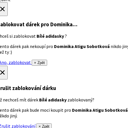
×
ablokovat dárek
pro Dominika…
hceš si zablokovat
Bílé adidasky
?
ento dárek pak nekoupí pro
Dominika Atigu Sobotková
nikdo jin
ež ty :)
no, zablokovat
× Zpět
×
rušit zablokování dárku
ž nechceš mít dárek
Bílé adidasky
zablokovaný?
ento dárek pak bude moci koupit pro
Dominika Atigu Sobotková
ěkdo jiný.
rušit zablokování
× Zpět