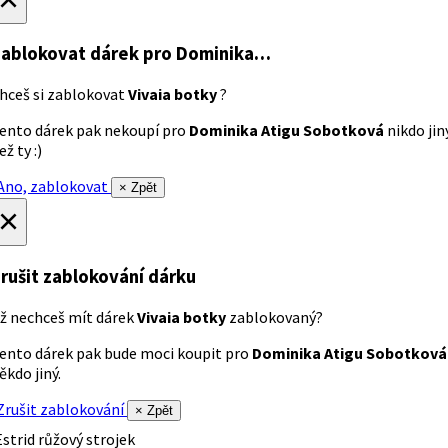
ablokovat dárek
pro Dominika…
hceš si zablokovat
Vivaia botky
?
ento dárek pak nekoupí pro
Dominika Atigu Sobotková
nikdo jin
ež ty :)
no, zablokovat
× Zpět
×
rušit zablokování dárku
ž nechceš mít dárek
Vivaia botky
zablokovaný?
ento dárek pak bude moci koupit pro
Dominika Atigu Sobotková
ěkdo jiný.
rušit zablokování
× Zpět