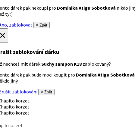
ento dárek pak nekoupí pro
Dominika Atigu Sobotková
nikdo jin
ež ty :)
no, zablokovat
× Zpět
×
rušit zablokování dárku
ž nechceš mít dárek
Suchy sampon K18
zablokovaný?
ento dárek pak bude moci koupit pro
Dominika Atigu Sobotková
ěkdo jiný.
rušit zablokování
× Zpět
pito korzet