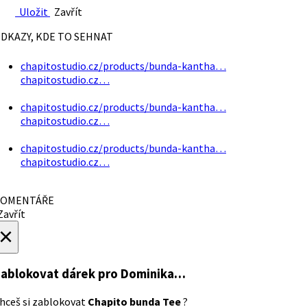
Uložit
Zavřít
DKAZY, KDE TO SEHNAT
chapitostudio.cz/products/bunda-kantha…
chapitostudio.cz…
chapitostudio.cz/products/bunda-kantha…
chapitostudio.cz…
chapitostudio.cz/products/bunda-kantha…
chapitostudio.cz…
OMENTÁŘE
avřít
×
ablokovat dárek
pro Dominika…
hceš si zablokovat
Chapito bunda Tee
?