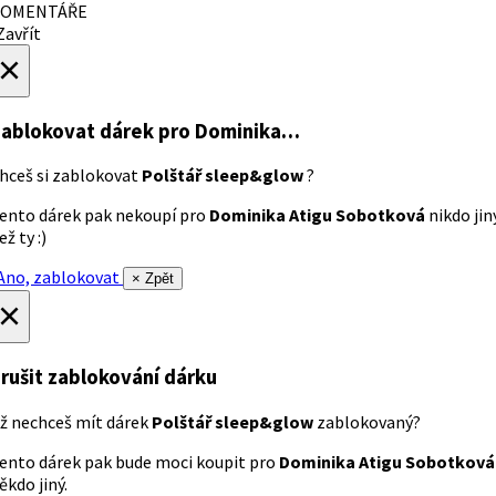
OMENTÁŘE
avřít
×
ablokovat dárek
pro Dominika…
hceš si zablokovat
Polštář sleep&glow
?
ento dárek pak nekoupí pro
Dominika Atigu Sobotková
nikdo jin
ež ty :)
no, zablokovat
× Zpět
×
rušit zablokování dárku
ž nechceš mít dárek
Polštář sleep&glow
zablokovaný?
ento dárek pak bude moci koupit pro
Dominika Atigu Sobotková
ěkdo jiný.