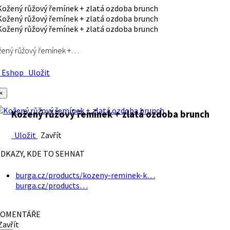
ený růžový řemínek +…
Eshop
Uložit
×
Kožený růžový řemínek + zlatá ozdoba brunch
Uložit
Zavřít
DKAZY, KDE TO SEHNAT
burga.cz/products/kozeny-reminek-k…
burga.cz/products…
OMENTÁŘE
avřít