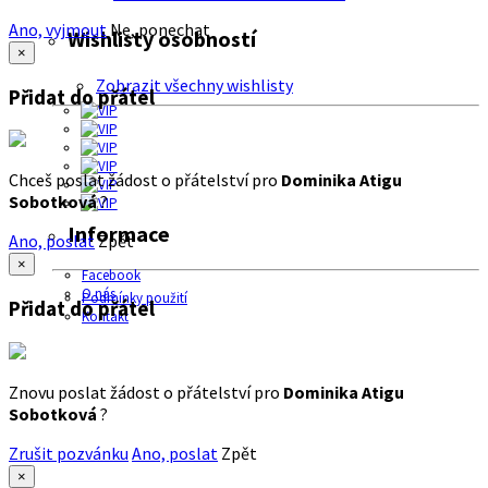
Ano, vyjmout
Ne, ponechat
Wishlisty osobností
×
Zobrazit všechny wishlisty
Přidat do přátel
Chceš poslat žádost o přátelství pro
Dominika Atigu
Sobotková
?
Informace
Ano, poslat
Zpět
×
Facebook
O nás
Podmínky použití
Přidat do přátel
Kontakt
Znovu poslat žádost o přátelství pro
Dominika Atigu
Sobotková
?
Zrušit pozvánku
Ano, poslat
Zpět
×