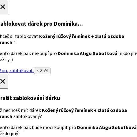
×
ablokovat dárek
pro Dominika…
hceš si zablokovat
Kožený růžový řemínek + zlatá ozdoba
runch
?
ento dárek pak nekoupí pro
Dominika Atigu Sobotková
nikdo jin
ež ty :)
no, zablokovat
× Zpět
×
rušit zablokování dárku
ž nechceš mít dárek
Kožený růžový řemínek + zlatá ozdoba
runch
zablokovaný?
ento dárek pak bude moci koupit pro
Dominika Atigu Sobotková
ěkdo jiný.