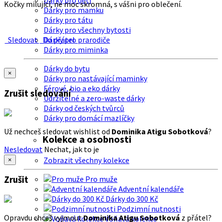
Dárky pro děti
Kočky milující, ne moc skromná, s vášni pro oblečení.
Dárky pro mamku
Dárky pro tátu
Dárky pro všechny bytosti
Sledovat
Do přátel
Dárky pro prarodiče
Dárky pro miminka
Dárky do bytu
×
Dárky pro nastávající maminky
Férové, bio a eko dárky
Zrušit sledování
Udržitelné a zero-waste dárky
Dárky od českých tvůrců
Dárky pro domácí mazlíčky
Už nechceš sledovat wishlist od
Dominika Atigu Sobotková
?
Kolekce a osobnosti
Nesledovat
Nechat, jak to je
Zobrazit všechny kolekce
×
Zrušit
Pro muže
Adventní kalendáře
Dárky do 300 Kč
Podzimní nutnosti
Opravdu chceš vyjmout
Dominika Atigu Sobotková
z přátel?
Voňavá kolekce