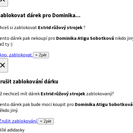
ablokovat dárek
pro Dominika…
hceš si zablokovat
Estrid růžový strojek
?
ento dárek pak nekoupí pro
Dominika Atigu Sobotková
nikdo jin
ež ty :)
no, zablokovat
× Zpět
×
rušit zablokování dárku
ž nechceš mít dárek
Estrid růžový strojek
zablokovaný?
ento dárek pak bude moci koupit pro
Dominika Atigu Sobotková
ěkdo jiný.
rušit zablokování
× Zpět