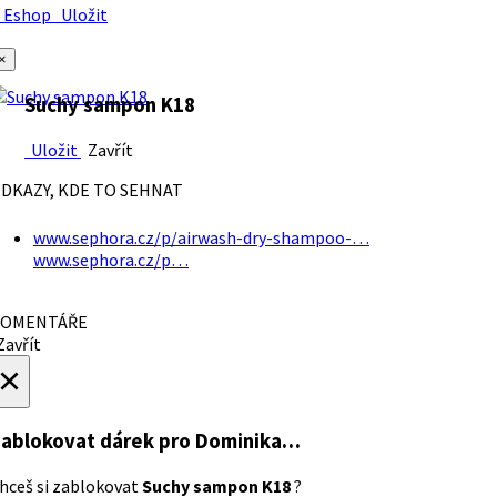
Eshop
Uložit
×
Suchy sampon K18
Uložit
Zavřít
DKAZY, KDE TO SEHNAT
www.sephora.cz/p/airwash-dry-shampoo-…
www.sephora.cz/p…
OMENTÁŘE
avřít
×
ablokovat dárek
pro Dominika…
hceš si zablokovat
Suchy sampon K18
?