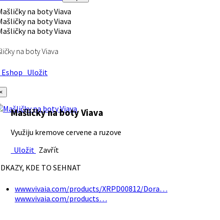
ličky na boty Viava
Eshop
Uložit
×
Mašličky na boty Viava
Využiju kremove cervene a ruzove
Uložit
Zavřít
DKAZY, KDE TO SEHNAT
www.vivaia.com/products/XRPD00812/Dora…
www.vivaia.com/products…