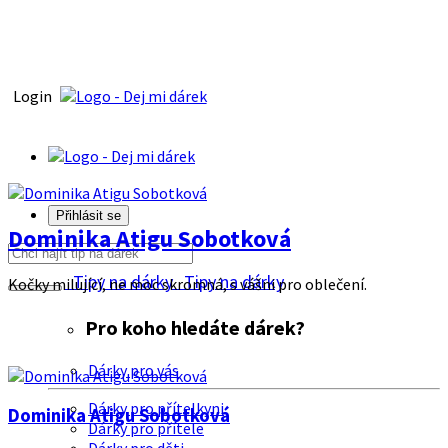
Login
Přihlásit se
Dominika Atigu Sobotková
Tipy na dárky
Tipy na dárky
Kočky milující, ne moc skromná, s vášni pro oblečení.
Pro koho hledáte dárek?
Dárky pro vás
Dárky pro přítelkyni
Dominika Atigu Sobotková
Dárky pro přítele