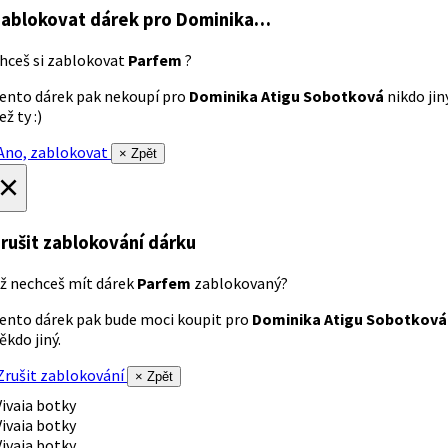
ablokovat dárek
pro Dominika…
hceš si zablokovat
Parfem
?
ento dárek pak nekoupí pro
Dominika Atigu Sobotková
nikdo jin
ež ty :)
no, zablokovat
× Zpět
×
rušit zablokování dárku
ž nechceš mít dárek
Parfem
zablokovaný?
ento dárek pak bude moci koupit pro
Dominika Atigu Sobotková
ěkdo jiný.
rušit zablokování
× Zpět