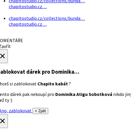
chapitostudio.cz/collections/bunda…
chapitostudio.cz…
chapitostudio.cz/collections/bunda…
chapitostudio.cz…
OMENTÁŘE
avřít
×
ablokovat dárek
pro Dominika…
hceš si zablokovat
Chapito kabát
?
ento dárek pak nekoupí pro
Dominika Atigu Sobotková
nikdo jin
ež ty :)
no, zablokovat
× Zpět
×