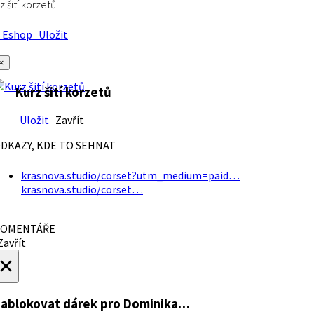
z šití korzetů
Eshop
Uložit
×
Kurz šití korzetů
Uložit
Zavřít
DKAZY, KDE TO SEHNAT
krasnova.studio/corset?utm_medium=paid…
krasnova.studio/corset…
OMENTÁŘE
avřít
×
ablokovat dárek
pro Dominika…