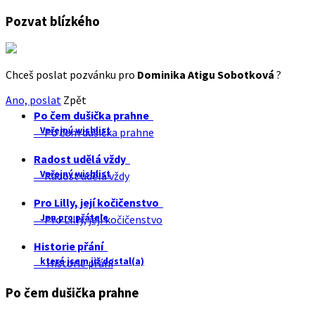
Pozvat blízkého
Chceš poslat pozvánku pro
Dominika Atigu Sobotková
?
Ano, poslat
Zpět
Po čem dušička prahne
Veřejný wishlist
Po čem dušička prahne
Radost udělá vždy
Veřejný wishlist
Radost udělá vždy
Pro Lilly, její kočičenstvo
Jen pro přátele
Pro Lilly, její kočičenstvo
Historie přání
které jsem již dostal(a)
Historie přání
Po čem dušička prahne