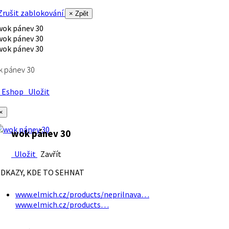
rušit zablokování
× Zpět
k pánev 30
Eshop
Uložit
×
wok pánev 30
Uložit
Zavřít
DKAZY, KDE TO SEHNAT
www.elmich.cz/products/neprilnava…
www.elmich.cz/products…