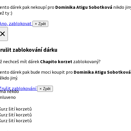
ento dárek pak nekoupí pro
Dominika Atigu Sobotková
nikdo jin
ež ty :)
no, zablokovat
× Zpět
×
rušit zablokování dárku
ž nechceš mít dárek
Chapito korzet
zablokovaný?
ento dárek pak bude moci koupit pro
Dominika Atigu Sobotková
ěkdo jiný.
rušit zablokování
× Zpět
 má někdo
mluveno