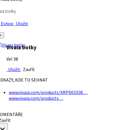
aia botky
Eshop
Uložit
×
Vivaia botky
Vel 38
Uložit
Zavřít
DKAZY, KDE TO SEHNAT
www.vivaia.com/products/XRPD01036…
www.vivaia.com/products…
OMENTÁŘE
avřít
×