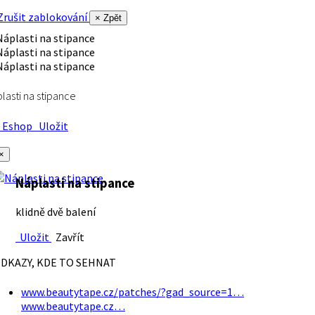
rušit zablokování
× Zpět
lasti na stipance
Eshop
Uložit
×
Náplasti na stipance
klidně dvě balení
Uložit
Zavřít
DKAZY, KDE TO SEHNAT
www.beautytape.cz/patches/?gad_source=1…
www.beautytape.cz…