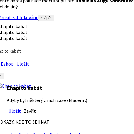
ento dárek pak bude moci koupit pro
Dominika Atigu Sobotková
ěkdo jiný.
rušit zablokování
× Zpět
pito kabát
Eshop
Uložit
×
Chapito kabát
Kdyby byl některý z nich zase skladem :)
Uložit
Zavřít
DKAZY, KDE TO SEHNAT