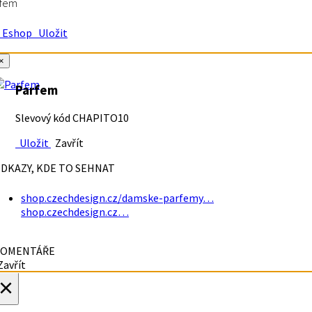
rfem
Eshop
Uložit
×
Parfem
Slevový kód CHAPITO10
Uložit
Zavřít
DKAZY, KDE TO SEHNAT
shop.czechdesign.cz/damske-parfemy…
shop.czechdesign.cz…
OMENTÁŘE
avřít
×