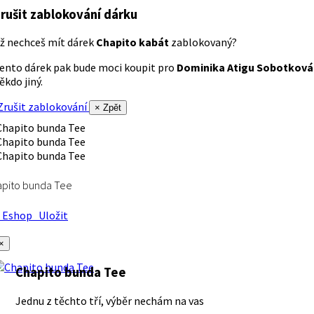
rušit zablokování dárku
ž nechceš mít dárek
Chapito kabát
zablokovaný?
ento dárek pak bude moci koupit pro
Dominika Atigu Sobotková
ěkdo jiný.
rušit zablokování
× Zpět
apito bunda Tee
Eshop
Uložit
×
Chapito bunda Tee
Jednu z těchto tří, výběr nechám na vas