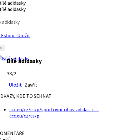
é adidasky
Eshop
Uložit
×
Bílé adidasky
38/2
Uložit
Zavřít
DKAZY, KDE TO SEHNAT
ccc.eu/cz/cs/p/sportovni-obuv-adidas-c…
ccc.eu/cz/cs/p…
OMENTÁŘE
avřít