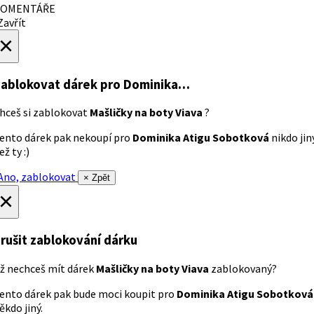
OMENTÁŘE
avřít
×
ablokovat dárek
pro Dominika…
hceš si zablokovat
Mašličky na boty Viava
?
ento dárek pak nekoupí pro
Dominika Atigu Sobotková
nikdo jin
ež ty :)
no, zablokovat
× Zpět
×
rušit zablokování dárku
ž nechceš mít dárek
Mašličky na boty Viava
zablokovaný?
ento dárek pak bude moci koupit pro
Dominika Atigu Sobotková
ěkdo jiný.