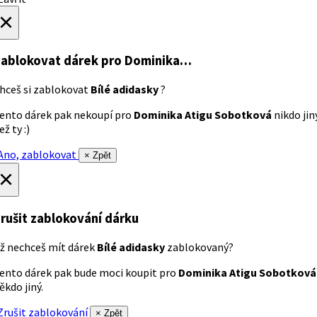
×
ablokovat dárek
pro Dominika…
hceš si zablokovat
Bílé adidasky
?
ento dárek pak nekoupí pro
Dominika Atigu Sobotková
nikdo jin
ež ty :)
no, zablokovat
× Zpět
×
rušit zablokování dárku
ž nechceš mít dárek
Bílé adidasky
zablokovaný?
ento dárek pak bude moci koupit pro
Dominika Atigu Sobotková
ěkdo jiný.
rušit zablokování
× Zpět