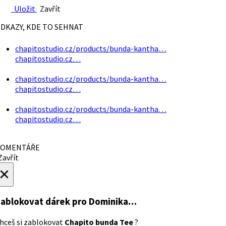
Uložit
Zavřít
DKAZY, KDE TO SEHNAT
chapitostudio.cz/products/bunda-kantha…
chapitostudio.cz…
chapitostudio.cz/products/bunda-kantha…
chapitostudio.cz…
chapitostudio.cz/products/bunda-kantha…
chapitostudio.cz…
OMENTÁŘE
avřít
×
ablokovat dárek
pro Dominika…
hceš si zablokovat
Chapito bunda Tee
?