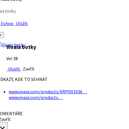
aia botky
Eshop
Uložit
×
Vivaia botky
Vel 38
Uložit
Zavřít
DKAZY, KDE TO SEHNAT
www.vivaia.com/products/XRPD01036…
www.vivaia.com/products…
OMENTÁŘE
avřít
×