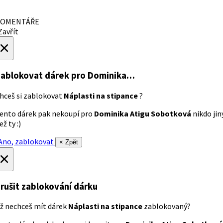
OMENTÁŘE
avřít
×
ablokovat dárek
pro Dominika…
hceš si zablokovat
Náplasti na stipance
?
ento dárek pak nekoupí pro
Dominika Atigu Sobotková
nikdo jin
ež ty :)
no, zablokovat
× Zpět
×
rušit zablokování dárku
ž nechceš mít dárek
Náplasti na stipance
zablokovaný?