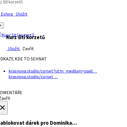
z šití korzetů
Eshop
Uložit
×
Kurz šití korzetů
Uložit
Zavřít
DKAZY, KDE TO SEHNAT
krasnova.studio/corset?utm_medium=paid…
krasnova.studio/corset…
OMENTÁŘE
avřít
×
ablokovat dárek
pro Dominika…