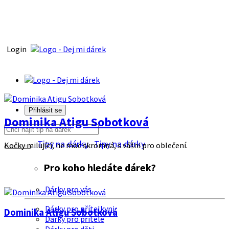
Login
Přihlásit se
Dominika Atigu Sobotková
Tipy na dárky
Tipy na dárky
Kočky milující, ne moc skromná, s vášni pro oblečení.
Pro koho hledáte dárek?
Dárky pro vás
Dárky pro přítelkyni
Dominika Atigu Sobotková
Dárky pro přítele