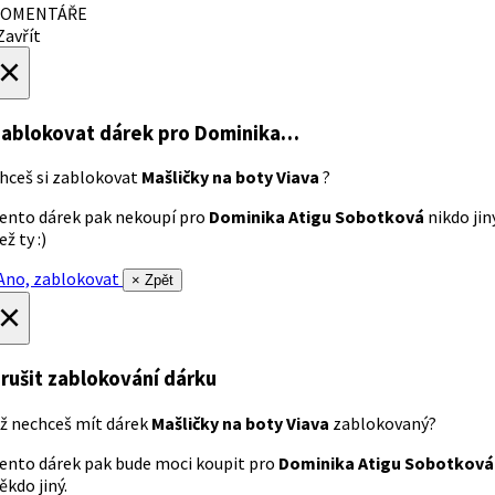
OMENTÁŘE
avřít
×
ablokovat dárek
pro Dominika…
hceš si zablokovat
Mašličky na boty Viava
?
ento dárek pak nekoupí pro
Dominika Atigu Sobotková
nikdo jin
ež ty :)
no, zablokovat
× Zpět
×
rušit zablokování dárku
ž nechceš mít dárek
Mašličky na boty Viava
zablokovaný?
ento dárek pak bude moci koupit pro
Dominika Atigu Sobotková
ěkdo jiný.