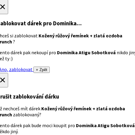
×
ablokovat dárek
pro Dominika…
hceš si zablokovat
Kožený růžový řemínek + zlatá ozdoba
runch
?
ento dárek pak nekoupí pro
Dominika Atigu Sobotková
nikdo jin
ež ty :)
no, zablokovat
× Zpět
×
rušit zablokování dárku
ž nechceš mít dárek
Kožený růžový řemínek + zlatá ozdoba
runch
zablokovaný?
ento dárek pak bude moci koupit pro
Dominika Atigu Sobotková
ěkdo jiný.