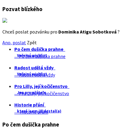
Pozvat blízkého
Chceš poslat pozvánku pro
Dominika Atigu Sobotková
?
Ano, poslat
Zpět
Po čem dušička prahne
Veřejný wishlist
Po čem dušička prahne
Radost udělá vždy
Veřejný wishlist
Radost udělá vždy
Pro Lilly, její kočičenstvo
Jen pro přátele
Pro Lilly, její kočičenstvo
Historie přání
které jsem již dostal(a)
Historie přání
Po čem dušička prahne