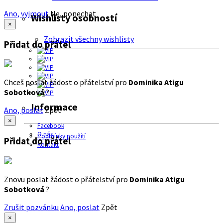
Ano, vyjmout
Ne, ponechat
Wishlisty osobností
×
Zobrazit všechny wishlisty
Přidat do přátel
Chceš poslat žádost o přátelství pro
Dominika Atigu
Sobotková
?
Informace
Ano, poslat
Zpět
×
Facebook
O nás
Podmínky použití
Přidat do přátel
Kontakt
Znovu poslat žádost o přátelství pro
Dominika Atigu
Sobotková
?
Zrušit pozvánku
Ano, poslat
Zpět
×