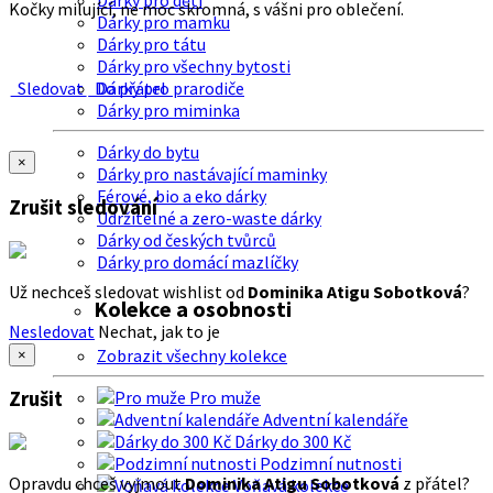
Dárky pro děti
Kočky milující, ne moc skromná, s vášni pro oblečení.
Dárky pro mamku
Dárky pro tátu
Dárky pro všechny bytosti
Sledovat
Do přátel
Dárky pro prarodiče
Dárky pro miminka
Dárky do bytu
×
Dárky pro nastávající maminky
Férové, bio a eko dárky
Zrušit sledování
Udržitelné a zero-waste dárky
Dárky od českých tvůrců
Dárky pro domácí mazlíčky
Už nechceš sledovat wishlist od
Dominika Atigu Sobotková
?
Kolekce a osobnosti
Nesledovat
Nechat, jak to je
Zobrazit všechny kolekce
×
Zrušit
Pro muže
Adventní kalendáře
Dárky do 300 Kč
Podzimní nutnosti
Opravdu chceš vyjmout
Dominika Atigu Sobotková
z přátel?
Voňavá kolekce