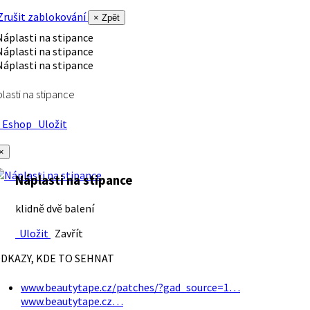
rušit zablokování
× Zpět
lasti na stipance
Eshop
Uložit
×
Náplasti na stipance
klidně dvě balení
Uložit
Zavřít
DKAZY, KDE TO SEHNAT
www.beautytape.cz/patches/?gad_source=1…
www.beautytape.cz…