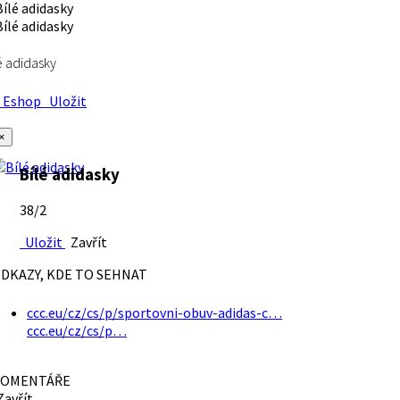
é adidasky
Eshop
Uložit
×
Bílé adidasky
38/2
Uložit
Zavřít
DKAZY, KDE TO SEHNAT
ccc.eu/cz/cs/p/sportovni-obuv-adidas-c…
ccc.eu/cz/cs/p…
OMENTÁŘE
avřít