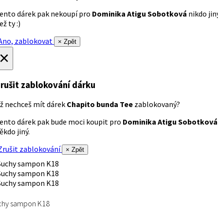
ento dárek pak nekoupí pro
Dominika Atigu Sobotková
nikdo jin
ež ty :)
no, zablokovat
× Zpět
×
rušit zablokování dárku
ž nechceš mít dárek
Chapito bunda Tee
zablokovaný?
ento dárek pak bude moci koupit pro
Dominika Atigu Sobotková
ěkdo jiný.
rušit zablokování
× Zpět
chy sampon K18