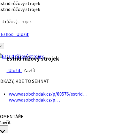
rid růžový strojek
Eshop
Uložit
×
Estrid růžový strojek
Uložit
Zavřít
DKAZY, KDE TO SEHNAT
www.vasobchodak.cz/p/80576/estrid…
www.vasobchodak.cz/p…
OMENTÁŘE
avřít
×