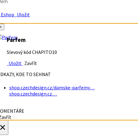
rfem
Eshop
Uložit
×
Parfem
Slevový kód CHAPITO10
Uložit
Zavřít
DKAZY, KDE TO SEHNAT
shop.czechdesign.cz/damske-parfemy…
shop.czechdesign.cz…
OMENTÁŘE
avřít
×