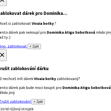
ablokovat dárek
pro Dominika…
hceš si zablokovat
Vivaia botky
?
ento dárek pak nekoupí pro
Dominika Atigu Sobotková
nikdo jin
ež ty :)
no, zablokovat
× Zpět
×
rušit zablokování dárku
ž nechceš mít dárek
Vivaia botky
zablokovaný?
ento dárek pak bude moci koupit pro
Dominika Atigu Sobotková
ěkdo jiný.
rušit zablokování
× Zpět