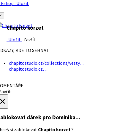
Eshop
Uložit
×
Chapito korzet
Uložit
Zavřít
DKAZY, KDE TO SEHNAT
chapitostudio.cz/collections/vesty…
chapitostudio.cz…
OMENTÁŘE
avřít
×
ablokovat dárek
pro Dominika…
hceš si zablokovat
Chapito korzet
?