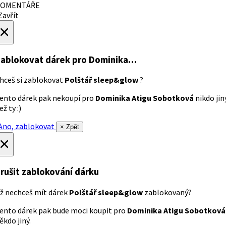
OMENTÁŘE
avřít
×
ablokovat dárek
pro Dominika…
hceš si zablokovat
Polštář sleep&glow
?
ento dárek pak nekoupí pro
Dominika Atigu Sobotková
nikdo jin
ež ty :)
no, zablokovat
× Zpět
×
rušit zablokování dárku
ž nechceš mít dárek
Polštář sleep&glow
zablokovaný?
ento dárek pak bude moci koupit pro
Dominika Atigu Sobotková
ěkdo jiný.