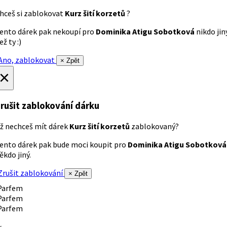
hceš si zablokovat
Kurz šití korzetů
?
ento dárek pak nekoupí pro
Dominika Atigu Sobotková
nikdo jin
ež ty :)
no, zablokovat
× Zpět
×
rušit zablokování dárku
ž nechceš mít dárek
Kurz šití korzetů
zablokovaný?
ento dárek pak bude moci koupit pro
Dominika Atigu Sobotková
ěkdo jiný.
rušit zablokování
× Zpět