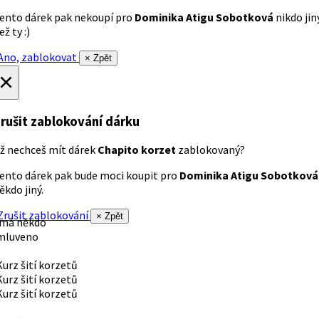
ento dárek pak nekoupí pro
Dominika Atigu Sobotková
nikdo jin
ež ty :)
no, zablokovat
× Zpět
×
rušit zablokování dárku
ž nechceš mít dárek
Chapito korzet
zablokovaný?
ento dárek pak bude moci koupit pro
Dominika Atigu Sobotková
ěkdo jiný.
rušit zablokování
× Zpět
 má někdo
mluveno