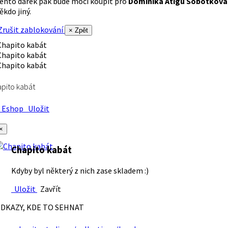
ento dárek pak bude moci koupit pro
Dominika Atigu Sobotková
ěkdo jiný.
rušit zablokování
× Zpět
pito kabát
Eshop
Uložit
×
Chapito kabát
Kdyby byl některý z nich zase skladem :)
Uložit
Zavřít
DKAZY, KDE TO SEHNAT