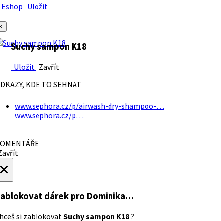
Eshop
Uložit
×
Suchy sampon K18
Uložit
Zavřít
DKAZY, KDE TO SEHNAT
www.sephora.cz/p/airwash-dry-shampoo-…
www.sephora.cz/p…
OMENTÁŘE
avřít
×
ablokovat dárek
pro Dominika…
hceš si zablokovat
Suchy sampon K18
?