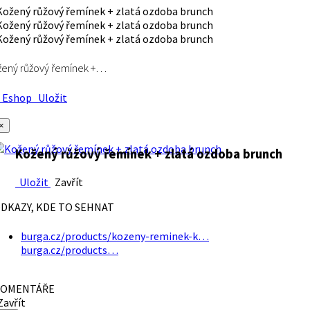
ený růžový řemínek +…
Eshop
Uložit
×
Kožený růžový řemínek + zlatá ozdoba brunch
Uložit
Zavřít
DKAZY, KDE TO SEHNAT
burga.cz/products/kozeny-reminek-k…
burga.cz/products…
OMENTÁŘE
avřít