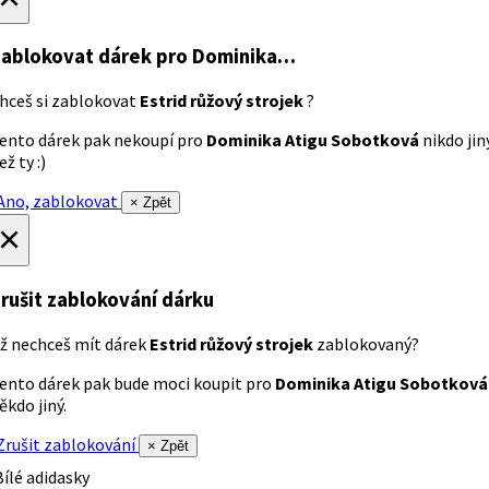
ablokovat dárek
pro Dominika…
hceš si zablokovat
Estrid růžový strojek
?
ento dárek pak nekoupí pro
Dominika Atigu Sobotková
nikdo jin
ež ty :)
no, zablokovat
× Zpět
×
rušit zablokování dárku
ž nechceš mít dárek
Estrid růžový strojek
zablokovaný?
ento dárek pak bude moci koupit pro
Dominika Atigu Sobotková
ěkdo jiný.
rušit zablokování
× Zpět