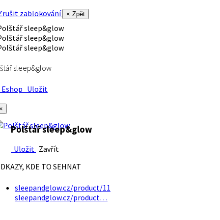
rušit zablokování
× Zpět
štář sleep&glow
Eshop
Uložit
×
Polštář sleep&glow
Uložit
Zavřít
DKAZY, KDE TO SEHNAT
sleepandglow.cz/product/11
sleepandglow.cz/product…