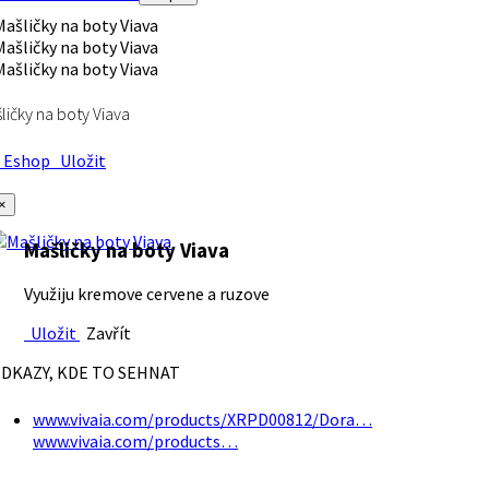
ličky na boty Viava
Eshop
Uložit
×
Mašličky na boty Viava
Využiju kremove cervene a ruzove
Uložit
Zavřít
DKAZY, KDE TO SEHNAT
www.vivaia.com/products/XRPD00812/Dora…
www.vivaia.com/products…