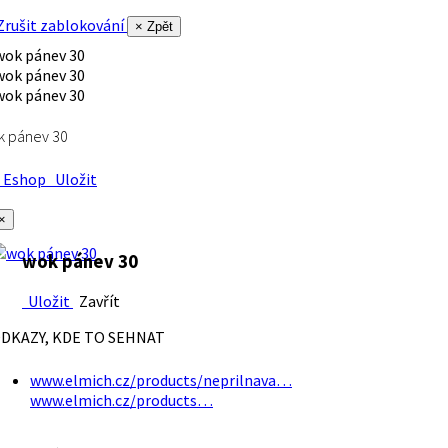
rušit zablokování
× Zpět
k pánev 30
Eshop
Uložit
×
wok pánev 30
Uložit
Zavřít
DKAZY, KDE TO SEHNAT
www.elmich.cz/products/neprilnava…
www.elmich.cz/products…