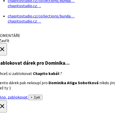
chapitostudio.cz/collections/bunda…
chapitostudio.cz…
chapitostudio.cz/collections/bunda…
chapitostudio.cz…
OMENTÁŘE
avřít
×
ablokovat dárek
pro Dominika…
hceš si zablokovat
Chapito kabát
?
ento dárek pak nekoupí pro
Dominika Atigu Sobotková
nikdo jin
ež ty :)
no, zablokovat
× Zpět
×