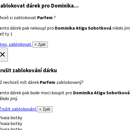
ablokovat dárek
pro Dominika…
hceš si zablokovat
Parfem
?
ento dárek pak nekoupí pro
Dominika Atigu Sobotková
nikdo jin
ež ty :)
no, zablokovat
× Zpět
×
rušit zablokování dárku
ž nechceš mít dárek
Parfem
zablokovaný?
ento dárek pak bude moci koupit pro
Dominika Atigu Sobotková
ěkdo jiný.
rušit zablokování
× Zpět