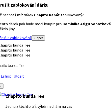
rušit zablokování dárku
ž nechceš mít dárek
Chapito kabát
zablokovaný?
ento dárek pak bude moci koupit pro
Dominika Atigu Sobotková
ěkdo jiný.
rušit zablokování
× Zpět
apito bunda Tee
Eshop
Uložit
×
Chapito bunda Tee
Jednu z těchto tří, výběr nechám na vas