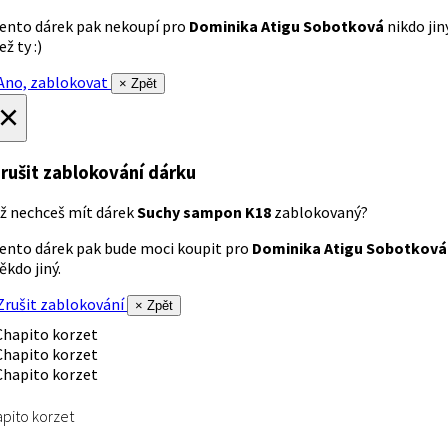
ento dárek pak nekoupí pro
Dominika Atigu Sobotková
nikdo jin
ež ty :)
no, zablokovat
× Zpět
×
rušit zablokování dárku
ž nechceš mít dárek
Suchy sampon K18
zablokovaný?
ento dárek pak bude moci koupit pro
Dominika Atigu Sobotková
ěkdo jiný.
rušit zablokování
× Zpět
pito korzet