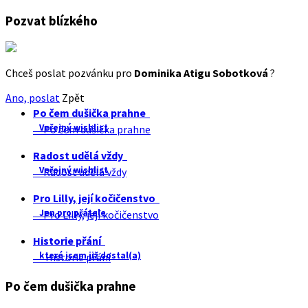
Pozvat blízkého
Chceš poslat pozvánku pro
Dominika Atigu Sobotková
?
Ano, poslat
Zpět
Po čem dušička prahne
Veřejný wishlist
Po čem dušička prahne
Radost udělá vždy
Veřejný wishlist
Radost udělá vždy
Pro Lilly, její kočičenstvo
Jen pro přátele
Pro Lilly, její kočičenstvo
Historie přání
které jsem již dostal(a)
Historie přání
Po čem dušička prahne