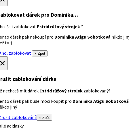
ablokovat dárek
pro Dominika…
hceš si zablokovat
Estrid růžový strojek
?
ento dárek pak nekoupí pro
Dominika Atigu Sobotková
nikdo jin
ež ty :)
no, zablokovat
× Zpět
×
rušit zablokování dárku
ž nechceš mít dárek
Estrid růžový strojek
zablokovaný?
ento dárek pak bude moci koupit pro
Dominika Atigu Sobotková
ěkdo jiný.
rušit zablokování
× Zpět