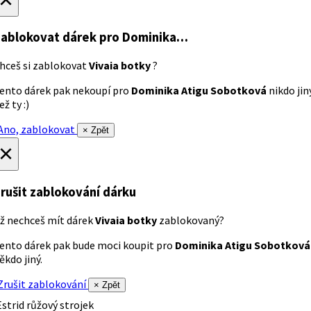
ablokovat dárek
pro Dominika…
hceš si zablokovat
Vivaia botky
?
ento dárek pak nekoupí pro
Dominika Atigu Sobotková
nikdo jin
ež ty :)
no, zablokovat
× Zpět
×
rušit zablokování dárku
ž nechceš mít dárek
Vivaia botky
zablokovaný?
ento dárek pak bude moci koupit pro
Dominika Atigu Sobotková
ěkdo jiný.
rušit zablokování
× Zpět