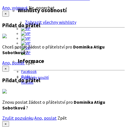
Ano, vyjmout
Ne, ponechat
Wishlisty osobností
×
Zobrazit všechny wishlisty
Přidat do přátel
Chceš poslat žádost o přátelství pro
Dominika Atigu
Sobotková
?
Informace
Ano, poslat
Zpět
×
Facebook
O nás
Podmínky použití
Přidat do přátel
Kontakt
Znovu poslat žádost o přátelství pro
Dominika Atigu
Sobotková
?
Zrušit pozvánku
Ano, poslat
Zpět
×