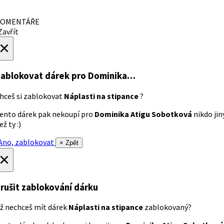
OMENTÁŘE
avřít
×
ablokovat dárek
pro Dominika…
hceš si zablokovat
Náplasti na stipance
?
ento dárek pak nekoupí pro
Dominika Atigu Sobotková
nikdo jin
ež ty :)
no, zablokovat
× Zpět
×
rušit zablokování dárku
ž nechceš mít dárek
Náplasti na stipance
zablokovaný?