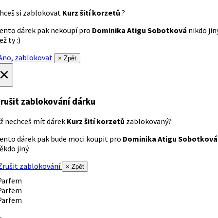
hceš si zablokovat
Kurz šití korzetů
?
ento dárek pak nekoupí pro
Dominika Atigu Sobotková
nikdo jin
ež ty :)
no, zablokovat
× Zpět
×
rušit zablokování dárku
ž nechceš mít dárek
Kurz šití korzetů
zablokovaný?
ento dárek pak bude moci koupit pro
Dominika Atigu Sobotková
ěkdo jiný.
rušit zablokování
× Zpět