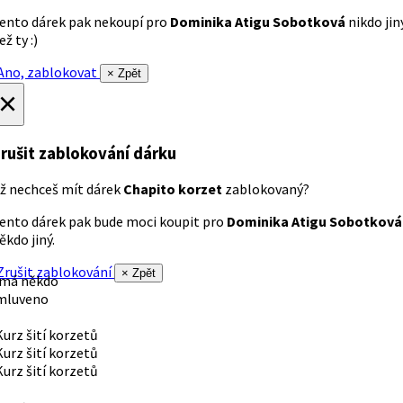
ento dárek pak nekoupí pro
Dominika Atigu Sobotková
nikdo jin
ež ty :)
no, zablokovat
× Zpět
×
rušit zablokování dárku
ž nechceš mít dárek
Chapito korzet
zablokovaný?
ento dárek pak bude moci koupit pro
Dominika Atigu Sobotková
ěkdo jiný.
rušit zablokování
× Zpět
 má někdo
mluveno