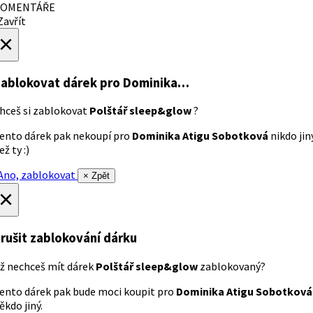
OMENTÁŘE
avřít
×
ablokovat dárek
pro Dominika…
hceš si zablokovat
Polštář sleep&glow
?
ento dárek pak nekoupí pro
Dominika Atigu Sobotková
nikdo jin
ež ty :)
no, zablokovat
× Zpět
×
rušit zablokování dárku
ž nechceš mít dárek
Polštář sleep&glow
zablokovaný?
ento dárek pak bude moci koupit pro
Dominika Atigu Sobotková
ěkdo jiný.