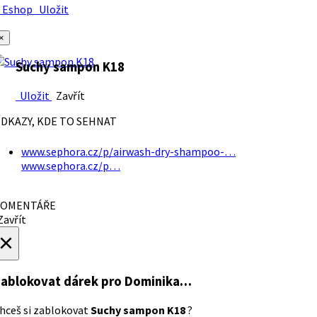
Eshop
Uložit
×
Suchy sampon K18
Uložit
Zavřít
DKAZY, KDE TO SEHNAT
www.sephora.cz/p/airwash-dry-shampoo-…
www.sephora.cz/p…
OMENTÁŘE
avřít
×
ablokovat dárek
pro Dominika…
hceš si zablokovat
Suchy sampon K18
?