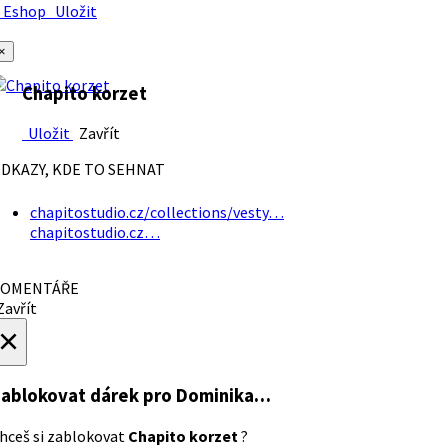
Eshop
Uložit
×
Chapito korzet
Uložit
Zavřít
DKAZY, KDE TO SEHNAT
chapitostudio.cz/collections/vesty…
chapitostudio.cz…
OMENTÁŘE
avřít
×
ablokovat dárek
pro Dominika…
hceš si zablokovat
Chapito korzet
?