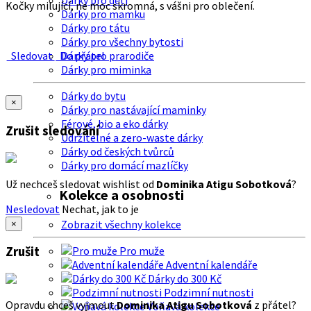
Dárky pro děti
Kočky milující, ne moc skromná, s vášni pro oblečení.
Dárky pro mamku
Dárky pro tátu
Dárky pro všechny bytosti
Sledovat
Do přátel
Dárky pro prarodiče
Dárky pro miminka
Dárky do bytu
×
Dárky pro nastávající maminky
Férové, bio a eko dárky
Zrušit sledování
Udržitelné a zero-waste dárky
Dárky od českých tvůrců
Dárky pro domácí mazlíčky
Už nechceš sledovat wishlist od
Dominika Atigu Sobotková
?
Kolekce a osobnosti
Nesledovat
Nechat, jak to je
Zobrazit všechny kolekce
×
Zrušit
Pro muže
Adventní kalendáře
Dárky do 300 Kč
Podzimní nutnosti
Opravdu chceš vyjmout
Dominika Atigu Sobotková
z přátel?
Voňavá kolekce