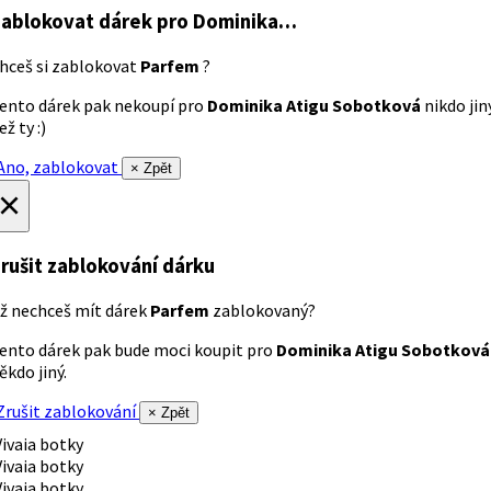
ablokovat dárek
pro Dominika…
hceš si zablokovat
Parfem
?
ento dárek pak nekoupí pro
Dominika Atigu Sobotková
nikdo jin
ež ty :)
no, zablokovat
× Zpět
×
rušit zablokování dárku
ž nechceš mít dárek
Parfem
zablokovaný?
ento dárek pak bude moci koupit pro
Dominika Atigu Sobotková
ěkdo jiný.
rušit zablokování
× Zpět