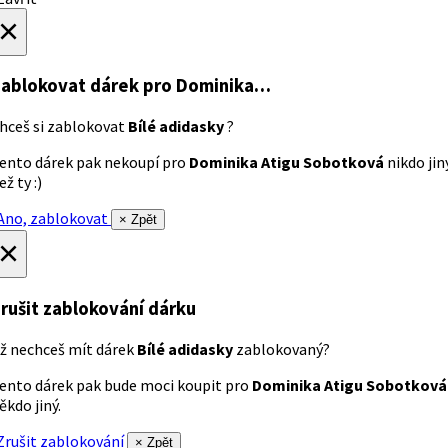
×
ablokovat dárek
pro Dominika…
hceš si zablokovat
Bílé adidasky
?
ento dárek pak nekoupí pro
Dominika Atigu Sobotková
nikdo jin
ež ty :)
no, zablokovat
× Zpět
×
rušit zablokování dárku
ž nechceš mít dárek
Bílé adidasky
zablokovaný?
ento dárek pak bude moci koupit pro
Dominika Atigu Sobotková
ěkdo jiný.
rušit zablokování
× Zpět