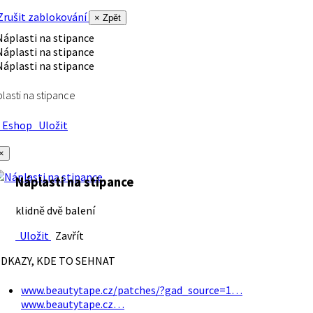
rušit zablokování
× Zpět
lasti na stipance
Eshop
Uložit
×
Náplasti na stipance
klidně dvě balení
Uložit
Zavřít
DKAZY, KDE TO SEHNAT
www.beautytape.cz/patches/?gad_source=1…
www.beautytape.cz…