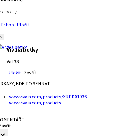
aia botky
Eshop
Uložit
×
Vivaia botky
Vel 38
Uložit
Zavřít
DKAZY, KDE TO SEHNAT
www.vivaia.com/products/XRPD01036…
www.vivaia.com/products…
OMENTÁŘE
avřít
×