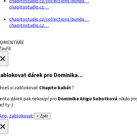
chapitostudio.cz/collections/bunda…
chapitostudio.cz…
chapitostudio.cz/collections/bunda…
chapitostudio.cz…
OMENTÁŘE
avřít
×
ablokovat dárek
pro Dominika…
hceš si zablokovat
Chapito kabát
?
ento dárek pak nekoupí pro
Dominika Atigu Sobotková
nikdo jin
ež ty :)
no, zablokovat
× Zpět
×