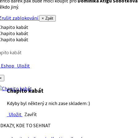
ento dárek pak bude moci koupit pro
Dominika Atigu Sobotková
ěkdo jiný.
rušit zablokování
× Zpět
pito kabát
Eshop
Uložit
×
Chapito kabát
Kdyby byl některý z nich zase skladem :)
Uložit
Zavřít
DKAZY, KDE TO SEHNAT