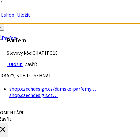
rfem
Eshop
Uložit
×
Parfem
Slevový kód CHAPITO10
Uložit
Zavřít
DKAZY, KDE TO SEHNAT
shop.czechdesign.cz/damske-parfemy…
shop.czechdesign.cz…
OMENTÁŘE
avřít
×