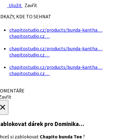
Uložit
Zavřít
DKAZY, KDE TO SEHNAT
chapitostudio.cz/products/bunda-kantha…
chapitostudio.cz…
chapitostudio.cz/products/bunda-kantha…
chapitostudio.cz…
chapitostudio.cz/products/bunda-kantha…
chapitostudio.cz…
OMENTÁŘE
avřít
×
ablokovat dárek
pro Dominika…
hceš si zablokovat
Chapito bunda Tee
?