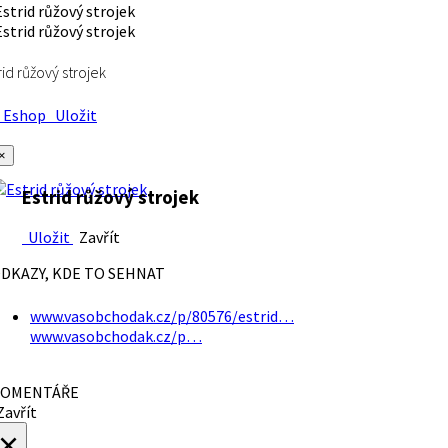
rid růžový strojek
Eshop
Uložit
×
Estrid růžový strojek
Uložit
Zavřít
DKAZY, KDE TO SEHNAT
www.vasobchodak.cz/p/80576/estrid…
www.vasobchodak.cz/p…
OMENTÁŘE
avřít
×