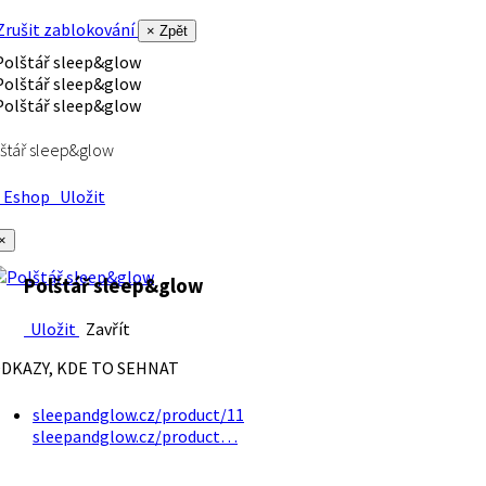
rušit zablokování
× Zpět
štář sleep&glow
Eshop
Uložit
×
Polštář sleep&glow
Uložit
Zavřít
DKAZY, KDE TO SEHNAT
sleepandglow.cz/product/11
sleepandglow.cz/product…