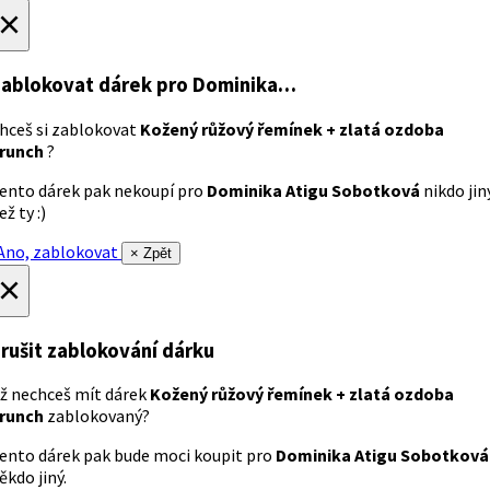
×
ablokovat dárek
pro Dominika…
hceš si zablokovat
Kožený růžový řemínek + zlatá ozdoba
runch
?
ento dárek pak nekoupí pro
Dominika Atigu Sobotková
nikdo jin
ež ty :)
no, zablokovat
× Zpět
×
rušit zablokování dárku
ž nechceš mít dárek
Kožený růžový řemínek + zlatá ozdoba
runch
zablokovaný?
ento dárek pak bude moci koupit pro
Dominika Atigu Sobotková
ěkdo jiný.