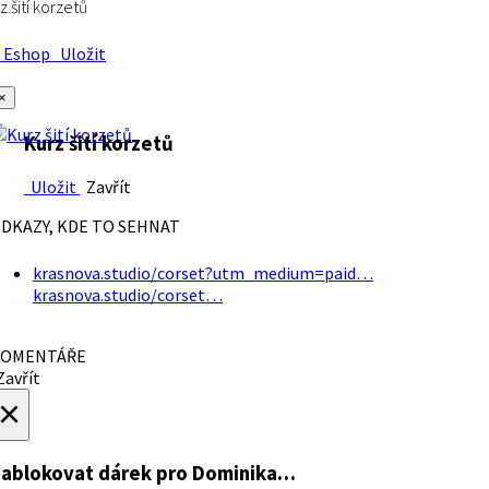
z šití korzetů
Eshop
Uložit
×
Kurz šití korzetů
Uložit
Zavřít
DKAZY, KDE TO SEHNAT
krasnova.studio/corset?utm_medium=paid…
krasnova.studio/corset…
OMENTÁŘE
avřít
×
ablokovat dárek
pro Dominika…