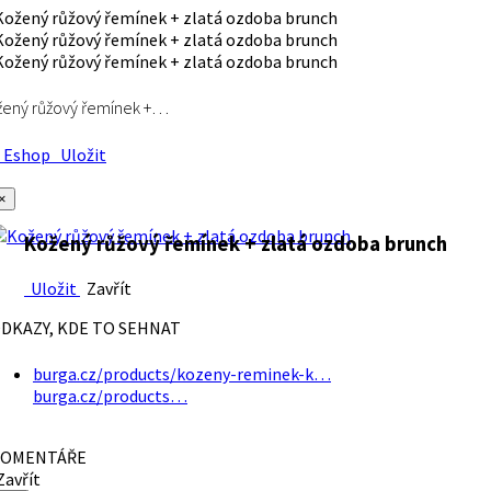
ený růžový řemínek +…
Eshop
Uložit
×
Kožený růžový řemínek + zlatá ozdoba brunch
Uložit
Zavřít
DKAZY, KDE TO SEHNAT
burga.cz/products/kozeny-reminek-k…
burga.cz/products…
OMENTÁŘE
avřít