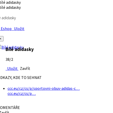
é adidasky
Eshop
Uložit
×
Bílé adidasky
38/2
Uložit
Zavřít
DKAZY, KDE TO SEHNAT
ccc.eu/cz/cs/p/sportovni-obuv-adidas-c…
ccc.eu/cz/cs/p…
OMENTÁŘE
avřít