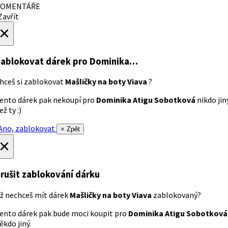
OMENTÁŘE
avřít
×
ablokovat dárek
pro Dominika…
hceš si zablokovat
Mašličky na boty Viava
?
ento dárek pak nekoupí pro
Dominika Atigu Sobotková
nikdo jin
ež ty :)
no, zablokovat
× Zpět
×
rušit zablokování dárku
ž nechceš mít dárek
Mašličky na boty Viava
zablokovaný?
ento dárek pak bude moci koupit pro
Dominika Atigu Sobotková
ěkdo jiný.