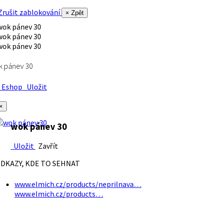
rušit zablokování
× Zpět
k pánev 30
Eshop
Uložit
×
wok pánev 30
Uložit
Zavřít
DKAZY, KDE TO SEHNAT
www.elmich.cz/products/neprilnava…
www.elmich.cz/products…