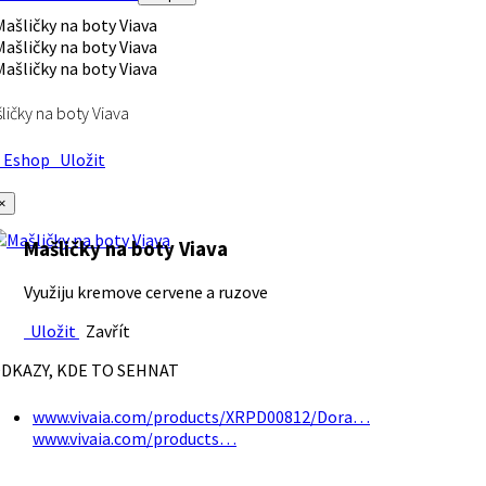
ličky na boty Viava
Eshop
Uložit
×
Mašličky na boty Viava
Využiju kremove cervene a ruzove
Uložit
Zavřít
DKAZY, KDE TO SEHNAT
www.vivaia.com/products/XRPD00812/Dora…
www.vivaia.com/products…