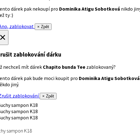
ento dárek pak nekoupí pro
Dominika Atigu Sobotková
nikdo jin
ež ty :)
no, zablokovat
× Zpět
×
rušit zablokování dárku
ž nechceš mít dárek
Chapito bunda Tee
zablokovaný?
ento dárek pak bude moci koupit pro
Dominika Atigu Sobotková
ěkdo jiný.
rušit zablokování
× Zpět
chy sampon K18