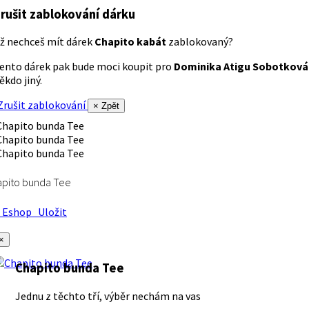
rušit zablokování dárku
ž nechceš mít dárek
Chapito kabát
zablokovaný?
ento dárek pak bude moci koupit pro
Dominika Atigu Sobotková
ěkdo jiný.
rušit zablokování
× Zpět
apito bunda Tee
Eshop
Uložit
×
Chapito bunda Tee
Jednu z těchto tří, výběr nechám na vas