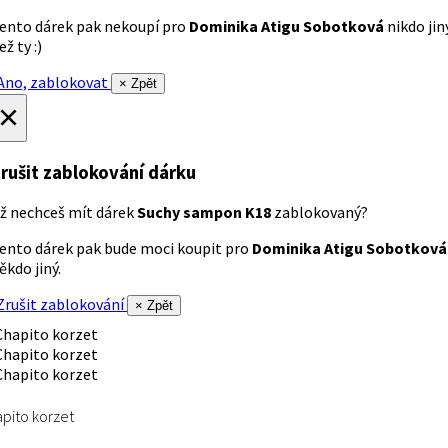
ento dárek pak nekoupí pro
Dominika Atigu Sobotková
nikdo jin
ež ty :)
no, zablokovat
× Zpět
×
rušit zablokování dárku
ž nechceš mít dárek
Suchy sampon K18
zablokovaný?
ento dárek pak bude moci koupit pro
Dominika Atigu Sobotková
ěkdo jiný.
rušit zablokování
× Zpět
pito korzet