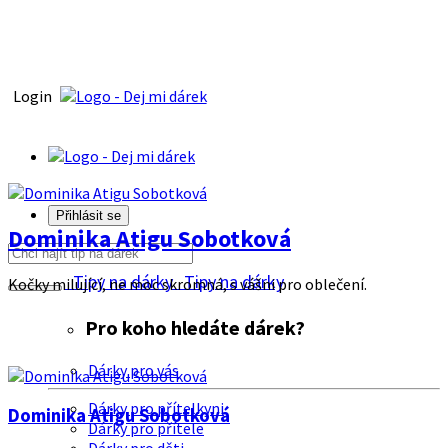
Login
Přihlásit se
Dominika Atigu Sobotková
Tipy na dárky
Tipy na dárky
Kočky milující, ne moc skromná, s vášni pro oblečení.
Pro koho hledáte dárek?
Dárky pro vás
Dárky pro přítelkyni
Dominika Atigu Sobotková
Dárky pro přítele