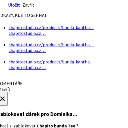
Uložit
Zavřít
DKAZY, KDE TO SEHNAT
chapitostudio.cz/products/bunda-kantha…
chapitostudio.cz…
chapitostudio.cz/products/bunda-kantha…
chapitostudio.cz…
chapitostudio.cz/products/bunda-kantha…
chapitostudio.cz…
OMENTÁŘE
avřít
×
ablokovat dárek
pro Dominika…
hceš si zablokovat
Chapito bunda Tee
?