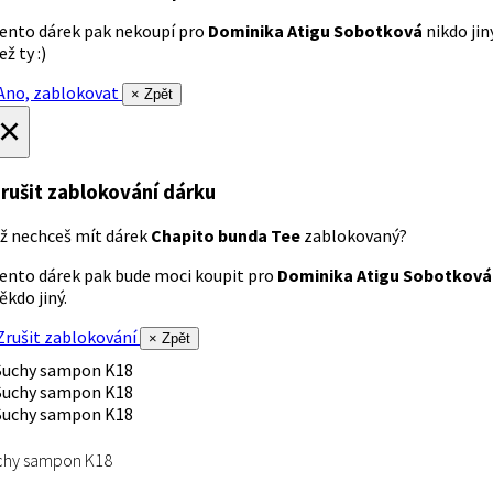
ento dárek pak nekoupí pro
Dominika Atigu Sobotková
nikdo jin
ež ty :)
no, zablokovat
× Zpět
×
rušit zablokování dárku
ž nechceš mít dárek
Chapito bunda Tee
zablokovaný?
ento dárek pak bude moci koupit pro
Dominika Atigu Sobotková
ěkdo jiný.
rušit zablokování
× Zpět
chy sampon K18