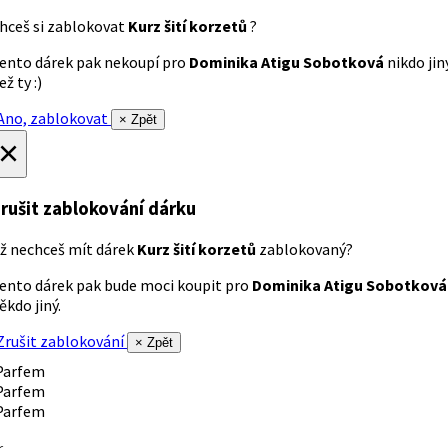
hceš si zablokovat
Kurz šití korzetů
?
ento dárek pak nekoupí pro
Dominika Atigu Sobotková
nikdo jin
ež ty :)
no, zablokovat
× Zpět
×
rušit zablokování dárku
ž nechceš mít dárek
Kurz šití korzetů
zablokovaný?
ento dárek pak bude moci koupit pro
Dominika Atigu Sobotková
ěkdo jiný.
rušit zablokování
× Zpět