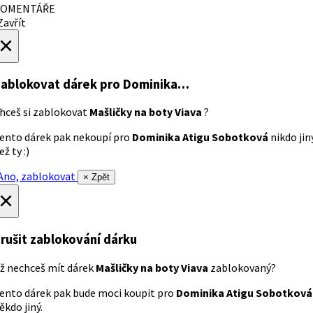
OMENTÁŘE
avřít
×
ablokovat dárek
pro Dominika…
hceš si zablokovat
Mašličky na boty Viava
?
ento dárek pak nekoupí pro
Dominika Atigu Sobotková
nikdo jin
ež ty :)
no, zablokovat
× Zpět
×
rušit zablokování dárku
ž nechceš mít dárek
Mašličky na boty Viava
zablokovaný?
ento dárek pak bude moci koupit pro
Dominika Atigu Sobotková
ěkdo jiný.