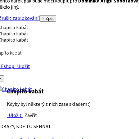
ento dárek pak bude moci koupit pro
Dominika Atigu Sobotková
ěkdo jiný.
rušit zablokování
× Zpět
pito kabát
Eshop
Uložit
×
Chapito kabát
Kdyby byl některý z nich zase skladem :)
Uložit
Zavřít
DKAZY, KDE TO SEHNAT