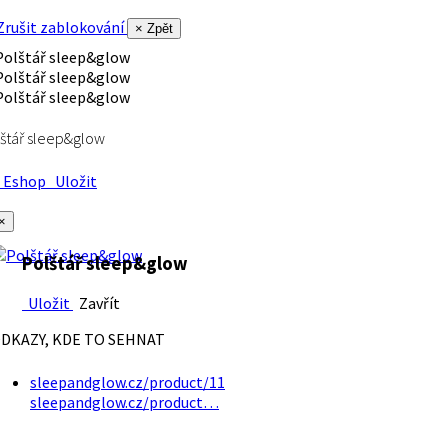
rušit zablokování
× Zpět
štář sleep&glow
Eshop
Uložit
×
Polštář sleep&glow
Uložit
Zavřít
DKAZY, KDE TO SEHNAT
sleepandglow.cz/product/11
sleepandglow.cz/product…