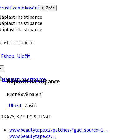
rušit zablokování
× Zpět
lasti na stipance
Eshop
Uložit
×
Náplasti na stipance
klidně dvě balení
Uložit
Zavřít
DKAZY, KDE TO SEHNAT
www.beautytape.cz/patches/?gad_source=1…
www.beautytape.cz…