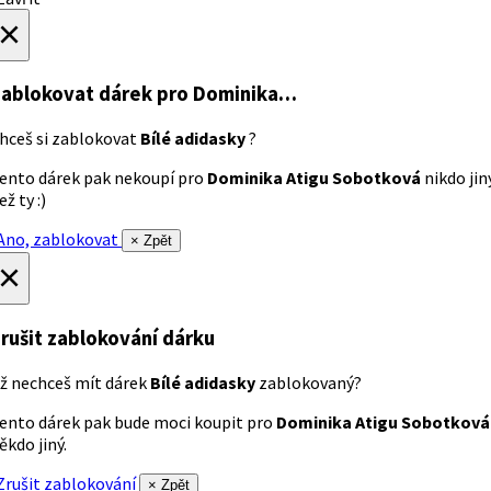
×
ablokovat dárek
pro Dominika…
hceš si zablokovat
Bílé adidasky
?
ento dárek pak nekoupí pro
Dominika Atigu Sobotková
nikdo jin
ež ty :)
no, zablokovat
× Zpět
×
rušit zablokování dárku
ž nechceš mít dárek
Bílé adidasky
zablokovaný?
ento dárek pak bude moci koupit pro
Dominika Atigu Sobotková
ěkdo jiný.
rušit zablokování
× Zpět