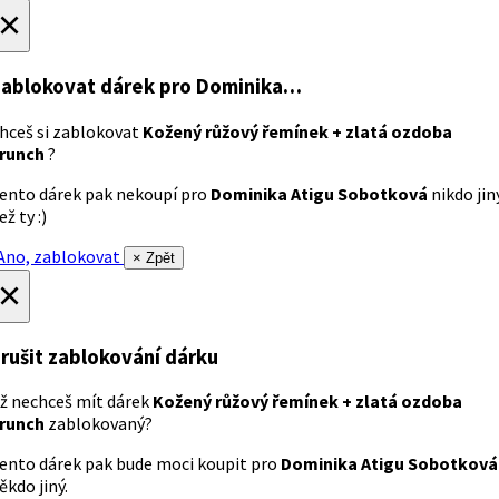
×
ablokovat dárek
pro Dominika…
hceš si zablokovat
Kožený růžový řemínek + zlatá ozdoba
runch
?
ento dárek pak nekoupí pro
Dominika Atigu Sobotková
nikdo jin
ež ty :)
no, zablokovat
× Zpět
×
rušit zablokování dárku
ž nechceš mít dárek
Kožený růžový řemínek + zlatá ozdoba
runch
zablokovaný?
ento dárek pak bude moci koupit pro
Dominika Atigu Sobotková
ěkdo jiný.