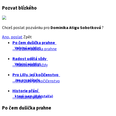
Pozvat blízkého
Chceš poslat pozvánku pro
Dominika Atigu Sobotková
?
Ano, poslat
Zpět
Po čem dušička prahne
Veřejný wishlist
Po čem dušička prahne
Radost udělá vždy
Veřejný wishlist
Radost udělá vždy
Pro Lilly, její kočičenstvo
Jen pro přátele
Pro Lilly, její kočičenstvo
Historie přání
které jsem již dostal(a)
Historie přání
Po čem dušička prahne