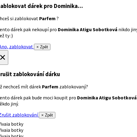
ablokovat dárek
pro Dominika…
hceš si zablokovat
Parfem
?
ento dárek pak nekoupí pro
Dominika Atigu Sobotková
nikdo jin
ež ty :)
no, zablokovat
× Zpět
×
rušit zablokování dárku
ž nechceš mít dárek
Parfem
zablokovaný?
ento dárek pak bude moci koupit pro
Dominika Atigu Sobotková
ěkdo jiný.
rušit zablokování
× Zpět