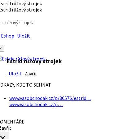
rid růžový strojek
Eshop
Uložit
×
Estrid růžový strojek
Uložit
Zavřít
DKAZY, KDE TO SEHNAT
www.vasobchodak.cz/p/80576/estrid…
www.vasobchodak.cz/p…
OMENTÁŘE
avřít
×