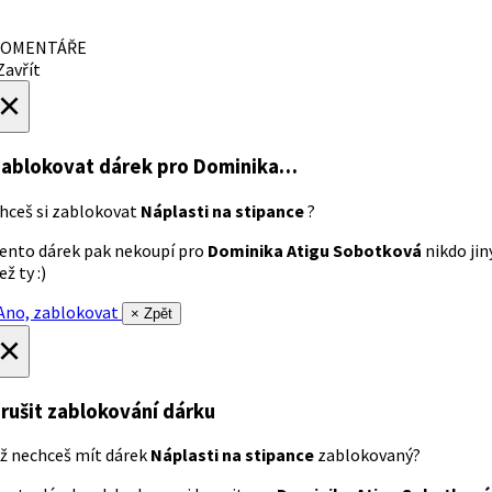
OMENTÁŘE
avřít
×
ablokovat dárek
pro Dominika…
hceš si zablokovat
Náplasti na stipance
?
ento dárek pak nekoupí pro
Dominika Atigu Sobotková
nikdo jin
ež ty :)
no, zablokovat
× Zpět
×
rušit zablokování dárku
ž nechceš mít dárek
Náplasti na stipance
zablokovaný?