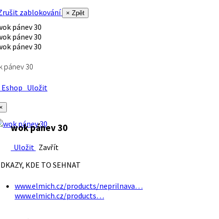
rušit zablokování
× Zpět
k pánev 30
Eshop
Uložit
×
wok pánev 30
Uložit
Zavřít
DKAZY, KDE TO SEHNAT
www.elmich.cz/products/neprilnava…
www.elmich.cz/products…