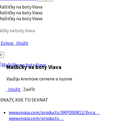
ličky na boty Viava
Eshop
Uložit
×
Mašličky na boty Viava
Využiju kremove cervene a ruzove
Uložit
Zavřít
DKAZY, KDE TO SEHNAT
www.vivaia.com/products/XRPD00812/Dora…
www.vivaia.com/products…