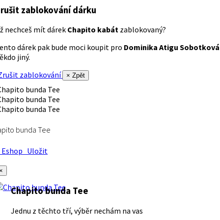
rušit zablokování dárku
ž nechceš mít dárek
Chapito kabát
zablokovaný?
ento dárek pak bude moci koupit pro
Dominika Atigu Sobotková
ěkdo jiný.
rušit zablokování
× Zpět
apito bunda Tee
Eshop
Uložit
×
Chapito bunda Tee
Jednu z těchto tří, výběr nechám na vas