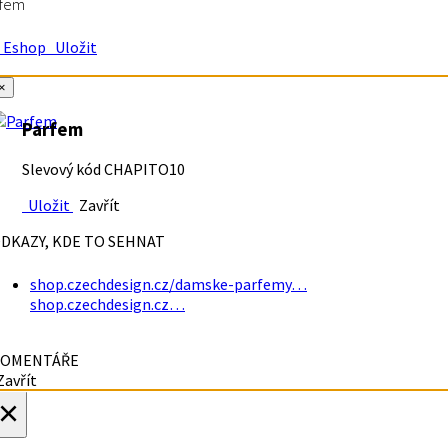
rfem
Eshop
Uložit
×
Parfem
Slevový kód CHAPITO10
Uložit
Zavřít
DKAZY, KDE TO SEHNAT
shop.czechdesign.cz/damske-parfemy…
shop.czechdesign.cz…
OMENTÁŘE
avřít
×