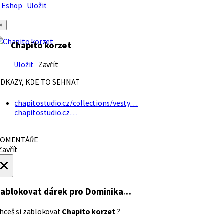
Eshop
Uložit
×
Chapito korzet
Uložit
Zavřít
DKAZY, KDE TO SEHNAT
chapitostudio.cz/collections/vesty…
chapitostudio.cz…
OMENTÁŘE
avřít
×
ablokovat dárek
pro Dominika…
hceš si zablokovat
Chapito korzet
?