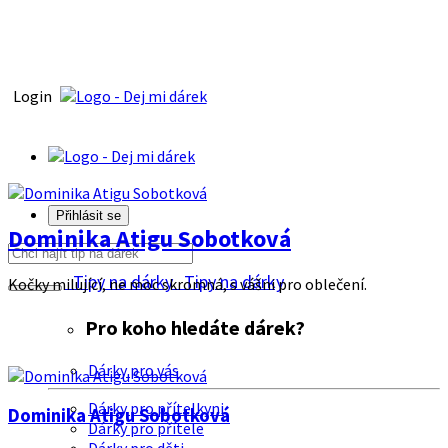
Login
Přihlásit se
Dominika Atigu Sobotková
Tipy na dárky
Tipy na dárky
Kočky milující, ne moc skromná, s vášni pro oblečení.
Pro koho hledáte dárek?
Dárky pro vás
Dárky pro přítelkyni
Dominika Atigu Sobotková
Dárky pro přítele