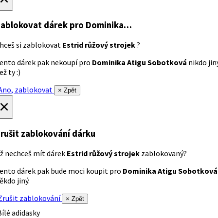
ablokovat dárek
pro Dominika…
hceš si zablokovat
Estrid růžový strojek
?
ento dárek pak nekoupí pro
Dominika Atigu Sobotková
nikdo jin
ež ty :)
no, zablokovat
× Zpět
×
rušit zablokování dárku
ž nechceš mít dárek
Estrid růžový strojek
zablokovaný?
ento dárek pak bude moci koupit pro
Dominika Atigu Sobotková
ěkdo jiný.
rušit zablokování
× Zpět