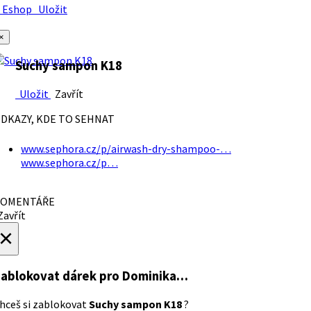
Eshop
Uložit
×
Suchy sampon K18
Uložit
Zavřít
DKAZY, KDE TO SEHNAT
www.sephora.cz/p/airwash-dry-shampoo-…
www.sephora.cz/p…
OMENTÁŘE
avřít
×
ablokovat dárek
pro Dominika…
hceš si zablokovat
Suchy sampon K18
?