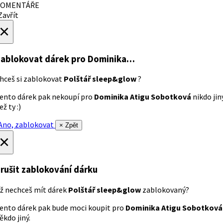
OMENTÁŘE
avřít
×
ablokovat dárek
pro Dominika…
hceš si zablokovat
Polštář sleep&glow
?
ento dárek pak nekoupí pro
Dominika Atigu Sobotková
nikdo jin
ež ty :)
no, zablokovat
× Zpět
×
rušit zablokování dárku
ž nechceš mít dárek
Polštář sleep&glow
zablokovaný?
ento dárek pak bude moci koupit pro
Dominika Atigu Sobotková
ěkdo jiný.