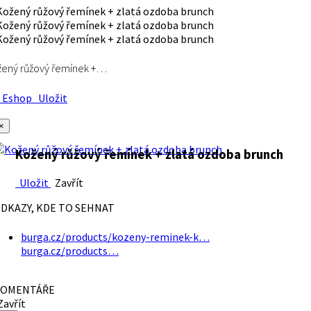
ený růžový řemínek +…
Eshop
Uložit
×
Kožený růžový řemínek + zlatá ozdoba brunch
Uložit
Zavřít
DKAZY, KDE TO SEHNAT
burga.cz/products/kozeny-reminek-k…
burga.cz/products…
OMENTÁŘE
avřít