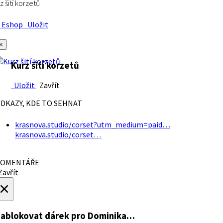
z šití korzetů
Eshop
Uložit
×
Kurz šití korzetů
Uložit
Zavřít
DKAZY, KDE TO SEHNAT
krasnova.studio/corset?utm_medium=paid…
krasnova.studio/corset…
OMENTÁŘE
avřít
×
ablokovat dárek
pro Dominika…