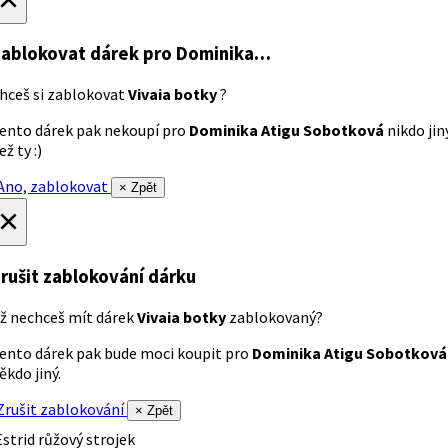
ablokovat dárek
pro Dominika…
hceš si zablokovat
Vivaia botky
?
ento dárek pak nekoupí pro
Dominika Atigu Sobotková
nikdo jin
ež ty :)
no, zablokovat
× Zpět
×
rušit zablokování dárku
ž nechceš mít dárek
Vivaia botky
zablokovaný?
ento dárek pak bude moci koupit pro
Dominika Atigu Sobotková
ěkdo jiný.
rušit zablokování
× Zpět