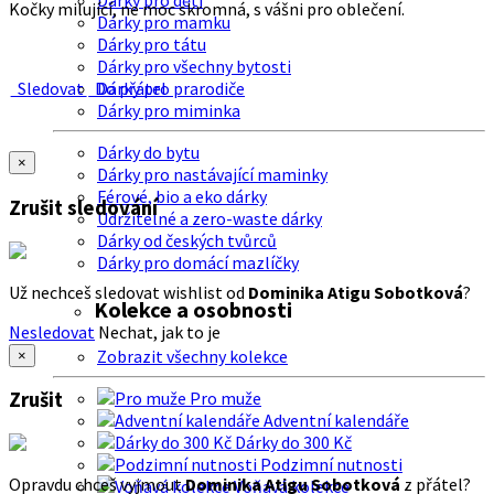
Dárky pro děti
Kočky milující, ne moc skromná, s vášni pro oblečení.
Dárky pro mamku
Dárky pro tátu
Dárky pro všechny bytosti
Sledovat
Do přátel
Dárky pro prarodiče
Dárky pro miminka
Dárky do bytu
×
Dárky pro nastávající maminky
Férové, bio a eko dárky
Zrušit sledování
Udržitelné a zero-waste dárky
Dárky od českých tvůrců
Dárky pro domácí mazlíčky
Už nechceš sledovat wishlist od
Dominika Atigu Sobotková
?
Kolekce a osobnosti
Nesledovat
Nechat, jak to je
Zobrazit všechny kolekce
×
Zrušit
Pro muže
Adventní kalendáře
Dárky do 300 Kč
Podzimní nutnosti
Opravdu chceš vyjmout
Dominika Atigu Sobotková
z přátel?
Voňavá kolekce