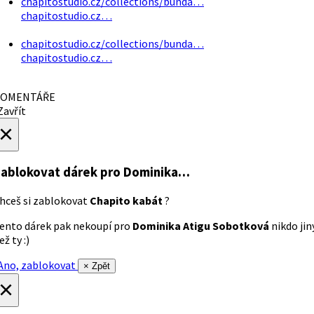
chapitostudio.cz/collections/bunda…
chapitostudio.cz…
chapitostudio.cz/collections/bunda…
chapitostudio.cz…
OMENTÁŘE
avřít
×
ablokovat dárek
pro Dominika…
hceš si zablokovat
Chapito kabát
?
ento dárek pak nekoupí pro
Dominika Atigu Sobotková
nikdo jin
ež ty :)
no, zablokovat
× Zpět
×