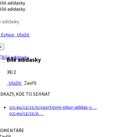
é adidasky
Eshop
Uložit
×
Bílé adidasky
38/2
Uložit
Zavřít
DKAZY, KDE TO SEHNAT
ccc.eu/cz/cs/p/sportovni-obuv-adidas-c…
ccc.eu/cz/cs/p…
OMENTÁŘE
avřít