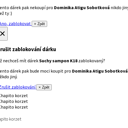
ento dárek pak nekoupí pro
Dominika Atigu Sobotková
nikdo jin
ež ty :)
no, zablokovat
× Zpět
×
rušit zablokování dárku
ž nechceš mít dárek
Suchy sampon K18
zablokovaný?
ento dárek pak bude moci koupit pro
Dominika Atigu Sobotková
ěkdo jiný.
rušit zablokování
× Zpět
pito korzet