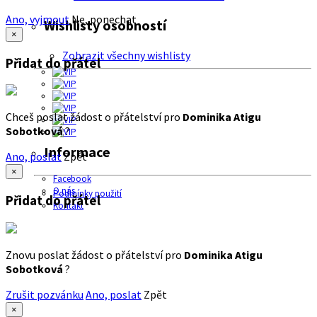
Ano, vyjmout
Ne, ponechat
Wishlisty osobností
×
Zobrazit všechny wishlisty
Přidat do přátel
Chceš poslat žádost o přátelství pro
Dominika Atigu
Sobotková
?
Informace
Ano, poslat
Zpět
×
Facebook
O nás
Podmínky použití
Přidat do přátel
Kontakt
Znovu poslat žádost o přátelství pro
Dominika Atigu
Sobotková
?
Zrušit pozvánku
Ano, poslat
Zpět
×