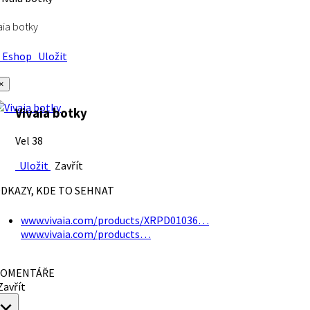
aia botky
Eshop
Uložit
×
Vivaia botky
Vel 38
Uložit
Zavřít
DKAZY, KDE TO SEHNAT
www.vivaia.com/products/XRPD01036…
www.vivaia.com/products…
OMENTÁŘE
avřít
×