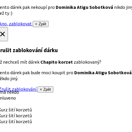
ento dárek pak nekoupí pro
Dominika Atigu Sobotková
nikdo jin
ež ty :)
no, zablokovat
× Zpět
×
rušit zablokování dárku
ž nechceš mít dárek
Chapito korzet
zablokovaný?
ento dárek pak bude moci koupit pro
Dominika Atigu Sobotková
ěkdo jiný.
rušit zablokování
× Zpět
 má někdo
mluveno