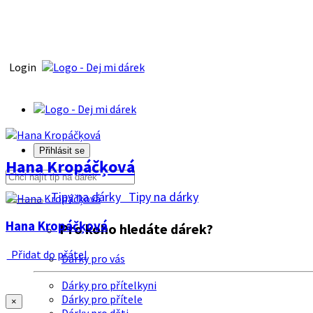
Login
Přihlásit se
Hana Kropáčķová
Tipy na dárky
Tipy na dárky
Hana Kropáčķová
Pro koho hledáte dárek?
Přidat do přátel
Dárky pro vás
Dárky pro přítelkyni
Dárky pro přítele
×