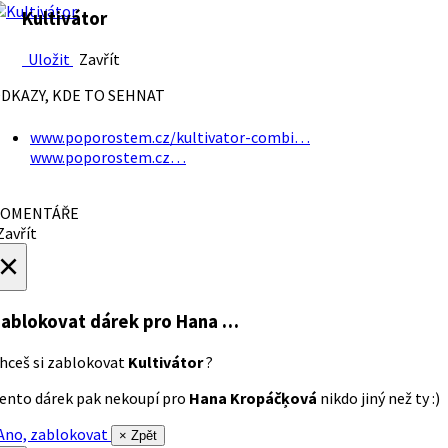
Kultivátor
Uložit
Zavřít
DKAZY, KDE TO SEHNAT
www.poporostem.cz/kultivator-combi…
www.poporostem.cz…
OMENTÁŘE
avřít
×
ablokovat dárek
pro Hana …
hceš si zablokovat
Kultivátor
?
ento dárek pak nekoupí pro
Hana Kropáčķová
nikdo jiný než ty :)
no, zablokovat
× Zpět