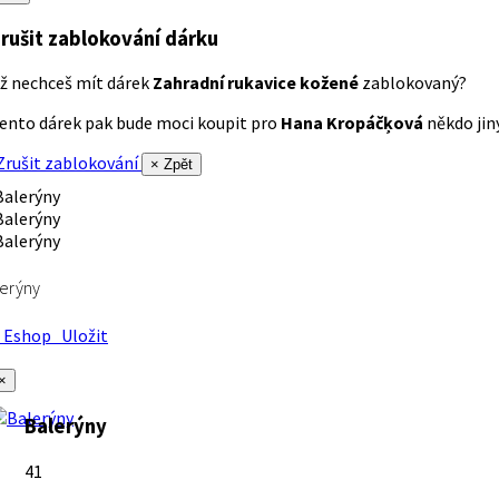
rušit zablokování dárku
ž nechceš mít dárek
Zahradní rukavice kožené
zablokovaný?
ento dárek pak bude moci koupit pro
Hana Kropáčķová
někdo jiný
rušit zablokování
× Zpět
erýny
Eshop
Uložit
×
Balerýny
41