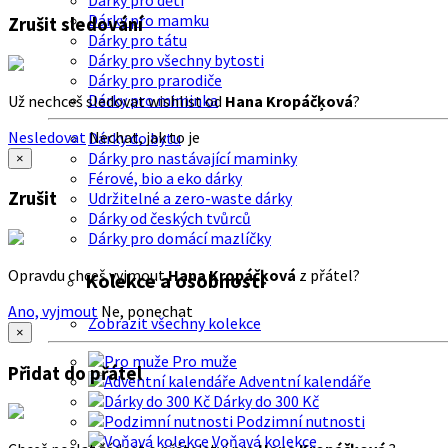
Dárky pro děti
Dárky pro mamku
Zrušit sledování
Dárky pro tátu
Dárky pro všechny bytosti
Dárky pro prarodiče
Dárky pro miminka
Už nechceš sledovat wishlist od
Hana Kropáčķová
?
Nesledovat
Nechat, jak to je
Dárky do bytu
Dárky pro nastávající maminky
×
Férové, bio a eko dárky
Zrušit
Udržitelné a zero-waste dárky
Dárky od českých tvůrců
Dárky pro domácí mazlíčky
Opravdu chceš vyjmout
Hana Kropáčķová
z přátel?
Kolekce a osobnosti
Ano, vyjmout
Ne, ponechat
Zobrazit všechny kolekce
×
Pro muže
Přidat do přátel
Adventní kalendáře
Dárky do 300 Kč
Podzimní nutnosti
Voňavá kolekce