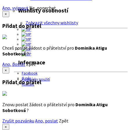
Ano, vyjmout
Ne, ponechat
Wishlisty osobností
×
Zobrazit všechny wishlisty
Přidat do přátel
Chceš poslat žádost o přátelství pro
Dominika Atigu
Sobotková
?
Informace
Ano, poslat
Zpět
×
Facebook
O nás
Podmínky použití
Přidat do přátel
Kontakt
Znovu poslat žádost o přátelství pro
Dominika Atigu
Sobotková
?
Zrušit pozvánku
Ano, poslat
Zpět
×