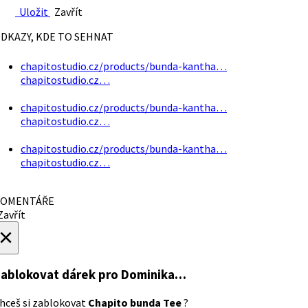
Uložit
Zavřít
DKAZY, KDE TO SEHNAT
chapitostudio.cz/products/bunda-kantha…
chapitostudio.cz…
chapitostudio.cz/products/bunda-kantha…
chapitostudio.cz…
chapitostudio.cz/products/bunda-kantha…
chapitostudio.cz…
OMENTÁŘE
avřít
×
ablokovat dárek
pro Dominika…
hceš si zablokovat
Chapito bunda Tee
?