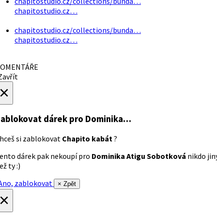
chapitostudio.cz/collections/bunda…
chapitostudio.cz…
chapitostudio.cz/collections/bunda…
chapitostudio.cz…
OMENTÁŘE
avřít
×
ablokovat dárek
pro Dominika…
hceš si zablokovat
Chapito kabát
?
ento dárek pak nekoupí pro
Dominika Atigu Sobotková
nikdo jin
ež ty :)
no, zablokovat
× Zpět
×