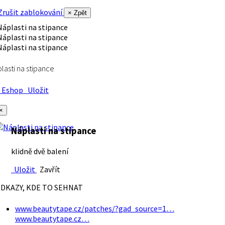
rušit zablokování
× Zpět
lasti na stipance
Eshop
Uložit
×
Náplasti na stipance
klidně dvě balení
Uložit
Zavřít
DKAZY, KDE TO SEHNAT
www.beautytape.cz/patches/?gad_source=1…
www.beautytape.cz…