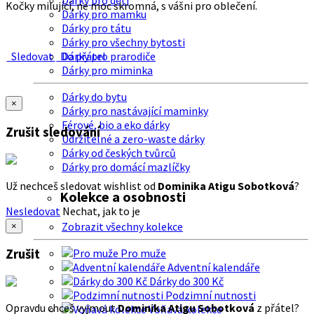
Dárky pro děti
Kočky milující, ne moc skromná, s vášni pro oblečení.
Dárky pro mamku
Dárky pro tátu
Dárky pro všechny bytosti
Sledovat
Do přátel
Dárky pro prarodiče
Dárky pro miminka
Dárky do bytu
×
Dárky pro nastávající maminky
Férové, bio a eko dárky
Zrušit sledování
Udržitelné a zero-waste dárky
Dárky od českých tvůrců
Dárky pro domácí mazlíčky
Už nechceš sledovat wishlist od
Dominika Atigu Sobotková
?
Kolekce a osobnosti
Nesledovat
Nechat, jak to je
Zobrazit všechny kolekce
×
Zrušit
Pro muže
Adventní kalendáře
Dárky do 300 Kč
Podzimní nutnosti
Opravdu chceš vyjmout
Dominika Atigu Sobotková
z přátel?
Voňavá kolekce