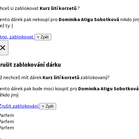
hceš si zablokovat
Kurz šití korzetů
?
ento dárek pak nekoupí pro
Dominika Atigu Sobotková
nikdo jin
ež ty :)
no, zablokovat
× Zpět
×
rušit zablokování dárku
ž nechceš mít dárek
Kurz šití korzetů
zablokovaný?
ento dárek pak bude moci koupit pro
Dominika Atigu Sobotková
ěkdo jiný.
rušit zablokování
× Zpět