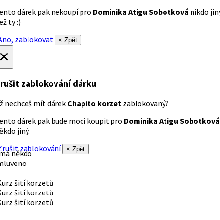
ento dárek pak nekoupí pro
Dominika Atigu Sobotková
nikdo jin
ež ty :)
no, zablokovat
× Zpět
×
rušit zablokování dárku
ž nechceš mít dárek
Chapito korzet
zablokovaný?
ento dárek pak bude moci koupit pro
Dominika Atigu Sobotková
ěkdo jiný.
rušit zablokování
× Zpět
 má někdo
mluveno