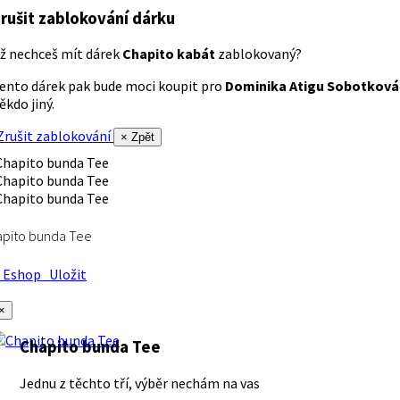
rušit zablokování dárku
ž nechceš mít dárek
Chapito kabát
zablokovaný?
ento dárek pak bude moci koupit pro
Dominika Atigu Sobotková
ěkdo jiný.
rušit zablokování
× Zpět
apito bunda Tee
Eshop
Uložit
×
Chapito bunda Tee
Jednu z těchto tří, výběr nechám na vas