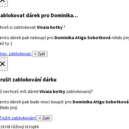
ablokovat dárek
pro Dominika…
hceš si zablokovat
Vivaia botky
?
ento dárek pak nekoupí pro
Dominika Atigu Sobotková
nikdo jin
ež ty :)
no, zablokovat
× Zpět
×
rušit zablokování dárku
ž nechceš mít dárek
Vivaia botky
zablokovaný?
ento dárek pak bude moci koupit pro
Dominika Atigu Sobotková
ěkdo jiný.
rušit zablokování
× Zpět