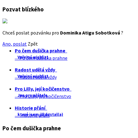
Pozvat blízkého
Chceš poslat pozvánku pro
Dominika Atigu Sobotková
?
Ano, poslat
Zpět
Po čem dušička prahne
Veřejný wishlist
Po čem dušička prahne
Radost udělá vždy
Veřejný wishlist
Radost udělá vždy
Pro Lilly, její kočičenstvo
Jen pro přátele
Pro Lilly, její kočičenstvo
Historie přání
které jsem již dostal(a)
Historie přání
Po čem dušička prahne