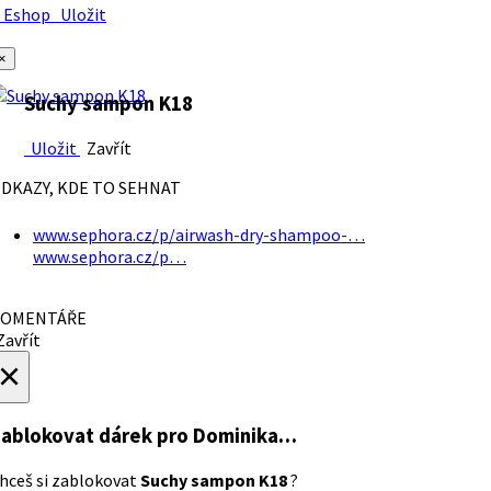
Eshop
Uložit
×
Suchy sampon K18
Uložit
Zavřít
DKAZY, KDE TO SEHNAT
www.sephora.cz/p/airwash-dry-shampoo-…
www.sephora.cz/p…
OMENTÁŘE
avřít
×
ablokovat dárek
pro Dominika…
hceš si zablokovat
Suchy sampon K18
?