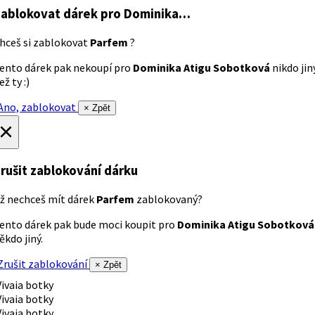
ablokovat dárek
pro Dominika…
hceš si zablokovat
Parfem
?
ento dárek pak nekoupí pro
Dominika Atigu Sobotková
nikdo jin
ež ty :)
no, zablokovat
× Zpět
×
rušit zablokování dárku
ž nechceš mít dárek
Parfem
zablokovaný?
ento dárek pak bude moci koupit pro
Dominika Atigu Sobotková
ěkdo jiný.
rušit zablokování
× Zpět