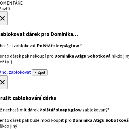
OMENTÁŘE
avřít
×
ablokovat dárek
pro Dominika…
hceš si zablokovat
Polštář sleep&glow
?
ento dárek pak nekoupí pro
Dominika Atigu Sobotková
nikdo jin
ež ty :)
no, zablokovat
× Zpět
×
rušit zablokování dárku
ž nechceš mít dárek
Polštář sleep&glow
zablokovaný?
ento dárek pak bude moci koupit pro
Dominika Atigu Sobotková
ěkdo jiný.