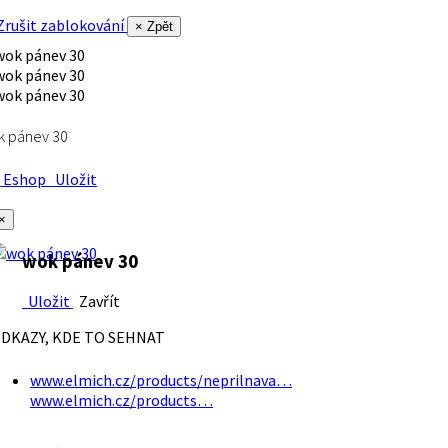
rušit zablokování
× Zpět
k pánev 30
Eshop
Uložit
×
wok pánev 30
Uložit
Zavřít
DKAZY, KDE TO SEHNAT
www.elmich.cz/products/neprilnava…
www.elmich.cz/products…