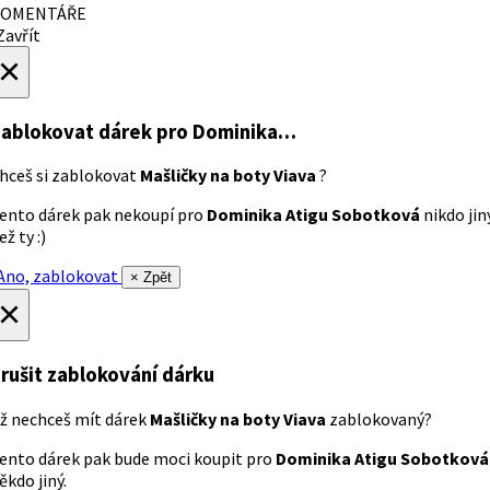
OMENTÁŘE
avřít
×
ablokovat dárek
pro Dominika…
hceš si zablokovat
Mašličky na boty Viava
?
ento dárek pak nekoupí pro
Dominika Atigu Sobotková
nikdo jin
ež ty :)
no, zablokovat
× Zpět
×
rušit zablokování dárku
ž nechceš mít dárek
Mašličky na boty Viava
zablokovaný?
ento dárek pak bude moci koupit pro
Dominika Atigu Sobotková
ěkdo jiný.