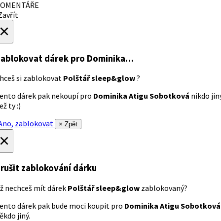
OMENTÁŘE
avřít
×
ablokovat dárek
pro Dominika…
hceš si zablokovat
Polštář sleep&glow
?
ento dárek pak nekoupí pro
Dominika Atigu Sobotková
nikdo jin
ež ty :)
no, zablokovat
× Zpět
×
rušit zablokování dárku
ž nechceš mít dárek
Polštář sleep&glow
zablokovaný?
ento dárek pak bude moci koupit pro
Dominika Atigu Sobotková
ěkdo jiný.