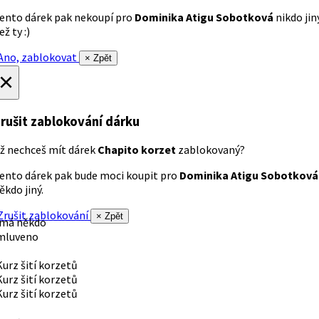
ento dárek pak nekoupí pro
Dominika Atigu Sobotková
nikdo jin
ež ty :)
no, zablokovat
× Zpět
×
rušit zablokování dárku
ž nechceš mít dárek
Chapito korzet
zablokovaný?
ento dárek pak bude moci koupit pro
Dominika Atigu Sobotková
ěkdo jiný.
rušit zablokování
× Zpět
 má někdo
mluveno