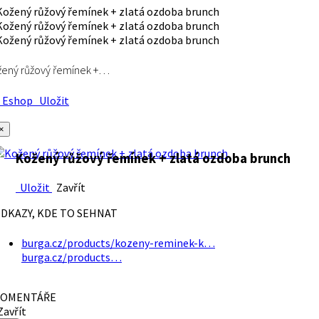
ený růžový řemínek +…
Eshop
Uložit
×
Kožený růžový řemínek + zlatá ozdoba brunch
Uložit
Zavřít
DKAZY, KDE TO SEHNAT
burga.cz/products/kozeny-reminek-k…
burga.cz/products…
OMENTÁŘE
avřít