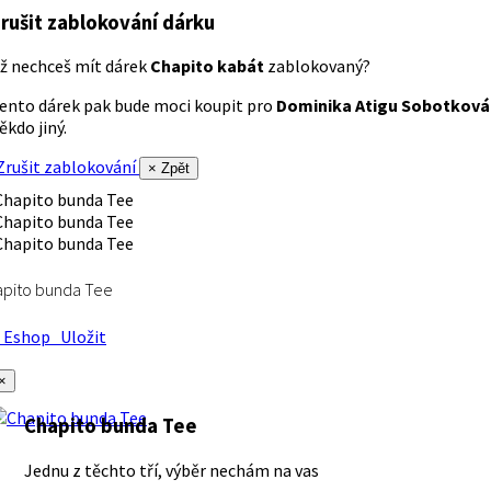
rušit zablokování dárku
ž nechceš mít dárek
Chapito kabát
zablokovaný?
ento dárek pak bude moci koupit pro
Dominika Atigu Sobotková
ěkdo jiný.
rušit zablokování
× Zpět
apito bunda Tee
Eshop
Uložit
×
Chapito bunda Tee
Jednu z těchto tří, výběr nechám na vas