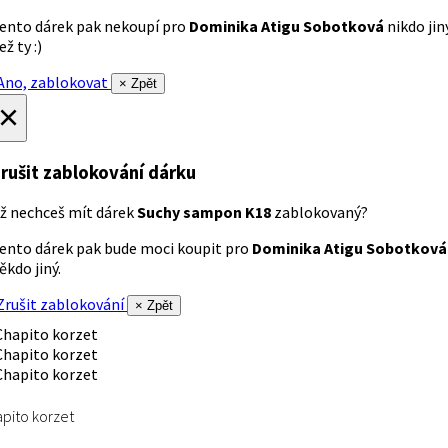
ento dárek pak nekoupí pro
Dominika Atigu Sobotková
nikdo jin
ež ty :)
no, zablokovat
× Zpět
×
rušit zablokování dárku
ž nechceš mít dárek
Suchy sampon K18
zablokovaný?
ento dárek pak bude moci koupit pro
Dominika Atigu Sobotková
ěkdo jiný.
rušit zablokování
× Zpět
pito korzet