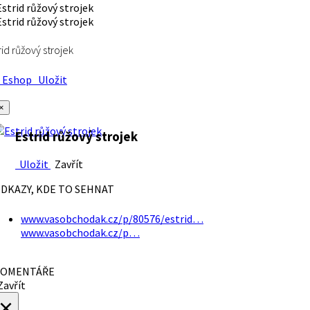
rid růžový strojek
Eshop
Uložit
×
Estrid růžový strojek
Uložit
Zavřít
DKAZY, KDE TO SEHNAT
www.vasobchodak.cz/p/80576/estrid…
www.vasobchodak.cz/p…
OMENTÁŘE
avřít
×