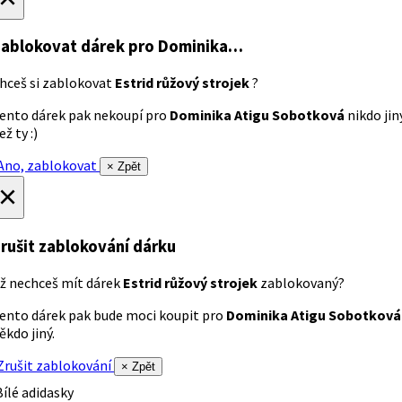
ablokovat dárek
pro Dominika…
hceš si zablokovat
Estrid růžový strojek
?
ento dárek pak nekoupí pro
Dominika Atigu Sobotková
nikdo jin
ež ty :)
no, zablokovat
× Zpět
×
rušit zablokování dárku
ž nechceš mít dárek
Estrid růžový strojek
zablokovaný?
ento dárek pak bude moci koupit pro
Dominika Atigu Sobotková
ěkdo jiný.
rušit zablokování
× Zpět