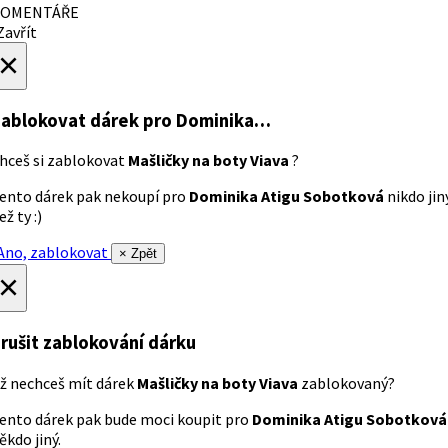
OMENTÁŘE
avřít
×
ablokovat dárek
pro Dominika…
hceš si zablokovat
Mašličky na boty Viava
?
ento dárek pak nekoupí pro
Dominika Atigu Sobotková
nikdo jin
ež ty :)
no, zablokovat
× Zpět
×
rušit zablokování dárku
ž nechceš mít dárek
Mašličky na boty Viava
zablokovaný?
ento dárek pak bude moci koupit pro
Dominika Atigu Sobotková
ěkdo jiný.