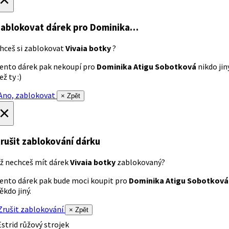
ablokovat dárek
pro Dominika…
hceš si zablokovat
Vivaia botky
?
ento dárek pak nekoupí pro
Dominika Atigu Sobotková
nikdo jin
ež ty :)
no, zablokovat
× Zpět
×
rušit zablokování dárku
ž nechceš mít dárek
Vivaia botky
zablokovaný?
ento dárek pak bude moci koupit pro
Dominika Atigu Sobotková
ěkdo jiný.
rušit zablokování
× Zpět