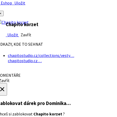
Eshop
Uložit
×
Chapito korzet
Uložit
Zavřít
DKAZY, KDE TO SEHNAT
chapitostudio.cz/collections/vesty…
chapitostudio.cz…
OMENTÁŘE
avřít
×
ablokovat dárek
pro Dominika…
hceš si zablokovat
Chapito korzet
?