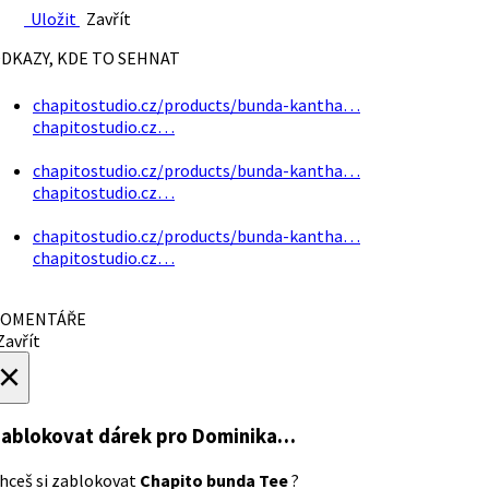
Uložit
Zavřít
DKAZY, KDE TO SEHNAT
chapitostudio.cz/products/bunda-kantha…
chapitostudio.cz…
chapitostudio.cz/products/bunda-kantha…
chapitostudio.cz…
chapitostudio.cz/products/bunda-kantha…
chapitostudio.cz…
OMENTÁŘE
avřít
×
ablokovat dárek
pro Dominika…
hceš si zablokovat
Chapito bunda Tee
?