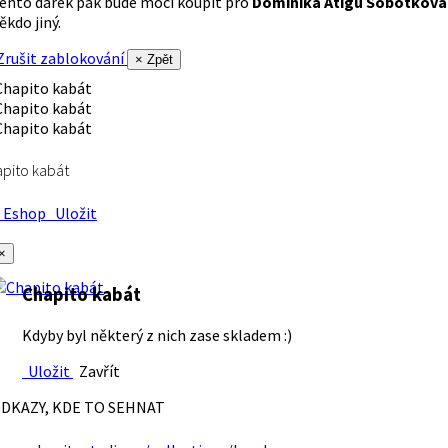
ento dárek pak bude moci koupit pro
Dominika Atigu Sobotková
ěkdo jiný.
rušit zablokování
× Zpět
pito kabát
Eshop
Uložit
×
Chapito kabát
Kdyby byl některý z nich zase skladem :)
Uložit
Zavřít
DKAZY, KDE TO SEHNAT