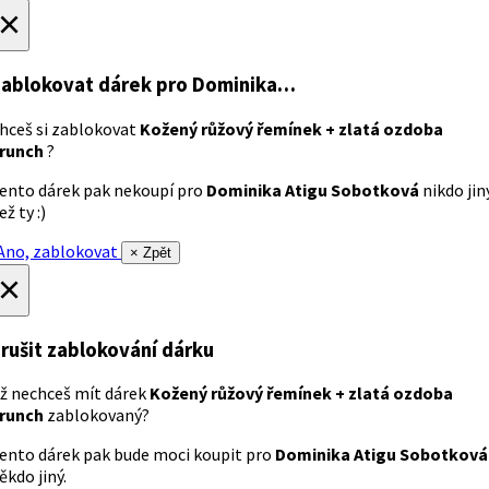
×
ablokovat dárek
pro Dominika…
hceš si zablokovat
Kožený růžový řemínek + zlatá ozdoba
runch
?
ento dárek pak nekoupí pro
Dominika Atigu Sobotková
nikdo jin
ež ty :)
no, zablokovat
× Zpět
×
rušit zablokování dárku
ž nechceš mít dárek
Kožený růžový řemínek + zlatá ozdoba
runch
zablokovaný?
ento dárek pak bude moci koupit pro
Dominika Atigu Sobotková
ěkdo jiný.