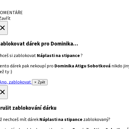
OMENTÁŘE
avřít
×
ablokovat dárek
pro Dominika…
hceš si zablokovat
Náplasti na stipance
?
ento dárek pak nekoupí pro
Dominika Atigu Sobotková
nikdo jin
ež ty :)
no, zablokovat
× Zpět
×
rušit zablokování dárku
ž nechceš mít dárek
Náplasti na stipance
zablokovaný?