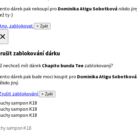
ento dárek pak nekoupí pro
Dominika Atigu Sobotková
nikdo jin
ež ty :)
no, zablokovat
× Zpět
×
rušit zablokování dárku
ž nechceš mít dárek
Chapito bunda Tee
zablokovaný?
ento dárek pak bude moci koupit pro
Dominika Atigu Sobotková
ěkdo jiný.
rušit zablokování
× Zpět
chy sampon K18