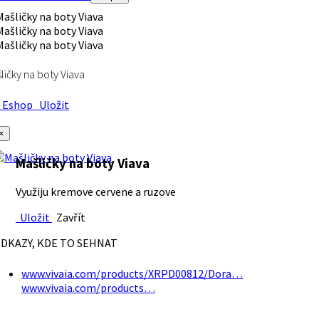
ličky na boty Viava
Eshop
Uložit
×
Mašličky na boty Viava
Využiju kremove cervene a ruzove
Uložit
Zavřít
DKAZY, KDE TO SEHNAT
www.vivaia.com/products/XRPD00812/Dora…
www.vivaia.com/products…