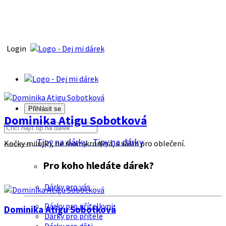
Login
Přihlásit se
Dominika Atigu Sobotková
Tipy na dárky
Tipy na dárky
Kočky milující, ne moc skromná, s vášni pro oblečení.
Pro koho hledáte dárek?
Dárky pro vás
Dárky pro přítelkyni
Dominika Atigu Sobotková
Dárky pro přítele