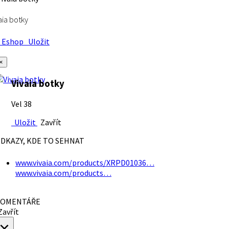
aia botky
Eshop
Uložit
×
Vivaia botky
Vel 38
Uložit
Zavřít
DKAZY, KDE TO SEHNAT
www.vivaia.com/products/XRPD01036…
www.vivaia.com/products…
OMENTÁŘE
avřít
×