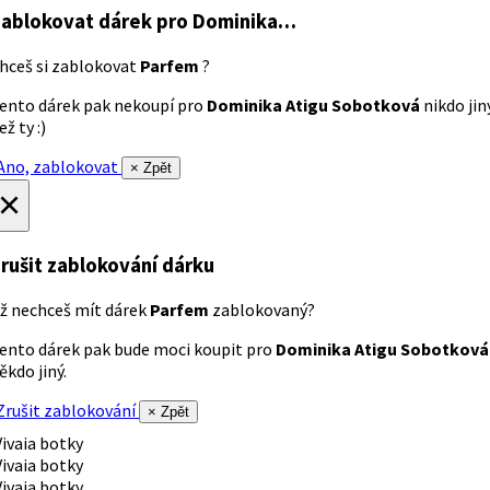
ablokovat dárek
pro Dominika…
hceš si zablokovat
Parfem
?
ento dárek pak nekoupí pro
Dominika Atigu Sobotková
nikdo jin
ež ty :)
no, zablokovat
× Zpět
×
rušit zablokování dárku
ž nechceš mít dárek
Parfem
zablokovaný?
ento dárek pak bude moci koupit pro
Dominika Atigu Sobotková
ěkdo jiný.
rušit zablokování
× Zpět