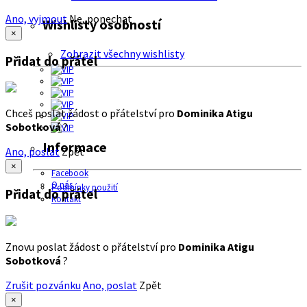
Ano, vyjmout
Ne, ponechat
Wishlisty osobností
×
Zobrazit všechny wishlisty
Přidat do přátel
Chceš poslat žádost o přátelství pro
Dominika Atigu
Sobotková
?
Informace
Ano, poslat
Zpět
×
Facebook
O nás
Podmínky použití
Přidat do přátel
Kontakt
Znovu poslat žádost o přátelství pro
Dominika Atigu
Sobotková
?
Zrušit pozvánku
Ano, poslat
Zpět
×