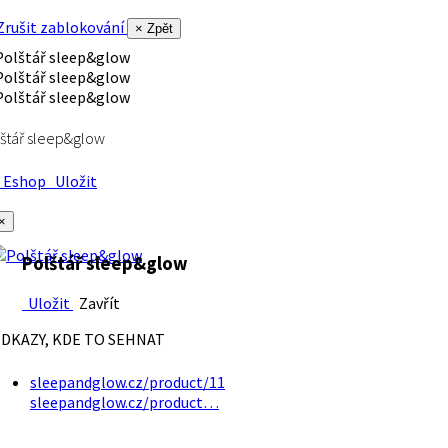
rušit zablokování
× Zpět
štář sleep&glow
Eshop
Uložit
×
Polštář sleep&glow
Uložit
Zavřít
DKAZY, KDE TO SEHNAT
sleepandglow.cz/product/11
sleepandglow.cz/product…