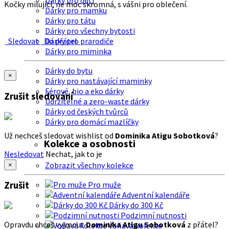
Dárky pro děti
Kočky milující, ne moc skromná, s vášni pro oblečení.
Dárky pro mamku
Dárky pro tátu
Dárky pro všechny bytosti
Sledovat
Do přátel
Dárky pro prarodiče
Dárky pro miminka
Dárky do bytu
×
Dárky pro nastávající maminky
Férové, bio a eko dárky
Zrušit sledování
Udržitelné a zero-waste dárky
Dárky od českých tvůrců
Dárky pro domácí mazlíčky
Už nechceš sledovat wishlist od
Dominika Atigu Sobotková
?
Kolekce a osobnosti
Nesledovat
Nechat, jak to je
Zobrazit všechny kolekce
×
Zrušit
Pro muže
Adventní kalendáře
Dárky do 300 Kč
Podzimní nutnosti
Opravdu chceš vyjmout
Dominika Atigu Sobotková
z přátel?
Voňavá kolekce