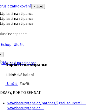
rušit zablokování
× Zpět
lasti na stipance
Eshop
Uložit
×
Náplasti na stipance
klidně dvě balení
Uložit
Zavřít
DKAZY, KDE TO SEHNAT
www.beautytape.cz/patches/?gad_source=1…
www.beautytape.cz…