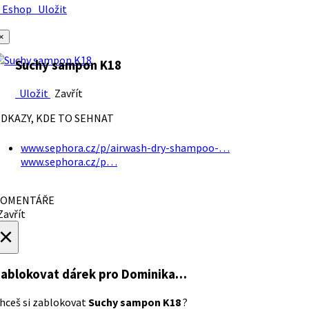
Eshop
Uložit
×
Suchy sampon K18
Uložit
Zavřít
DKAZY, KDE TO SEHNAT
www.sephora.cz/p/airwash-dry-shampoo-…
www.sephora.cz/p…
OMENTÁŘE
avřít
×
ablokovat dárek
pro Dominika…
hceš si zablokovat
Suchy sampon K18
?