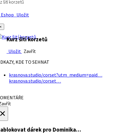
z šití korzetů
Eshop
Uložit
×
Kurz šití korzetů
Uložit
Zavřít
DKAZY, KDE TO SEHNAT
krasnova.studio/corset?utm_medium=paid…
krasnova.studio/corset…
OMENTÁŘE
avřít
×
ablokovat dárek
pro Dominika…