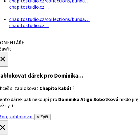
chapitostudio.cz/collections/bunda…
chapitostudio.cz…
chapitostudio.cz/collections/bunda…
chapitostudio.cz…
OMENTÁŘE
avřít
×
ablokovat dárek
pro Dominika…
hceš si zablokovat
Chapito kabát
?
ento dárek pak nekoupí pro
Dominika Atigu Sobotková
nikdo jin
ež ty :)
no, zablokovat
× Zpět
×