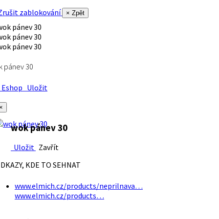
rušit zablokování
× Zpět
k pánev 30
Eshop
Uložit
×
wok pánev 30
Uložit
Zavřít
DKAZY, KDE TO SEHNAT
www.elmich.cz/products/neprilnava…
www.elmich.cz/products…