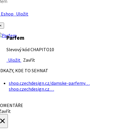
rfem
Eshop
Uložit
×
Parfem
Slevový kód CHAPITO10
Uložit
Zavřít
DKAZY, KDE TO SEHNAT
shop.czechdesign.cz/damske-parfemy…
shop.czechdesign.cz…
OMENTÁŘE
avřít
×