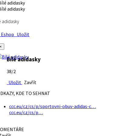
é adidasky
Eshop
Uložit
×
Bílé adidasky
38/2
Uložit
Zavřít
DKAZY, KDE TO SEHNAT
ccc.eu/cz/cs/p/sportovni-obuv-adidas-c…
ccc.eu/cz/cs/p…
OMENTÁŘE
avřít