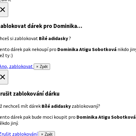
×
ablokovat dárek
pro Dominika…
hceš si zablokovat
Bílé adidasky
?
ento dárek pak nekoupí pro
Dominika Atigu Sobotková
nikdo jin
ež ty :)
no, zablokovat
× Zpět
×
rušit zablokování dárku
ž nechceš mít dárek
Bílé adidasky
zablokovaný?
ento dárek pak bude moci koupit pro
Dominika Atigu Sobotková
ěkdo jiný.
rušit zablokování
× Zpět