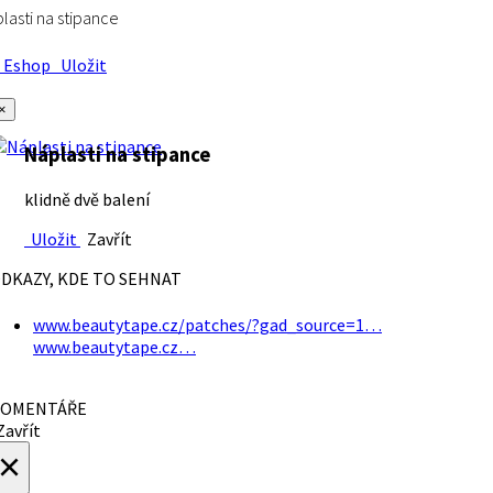
lasti na stipance
Eshop
Uložit
×
Náplasti na stipance
klidně dvě balení
Uložit
Zavřít
DKAZY, KDE TO SEHNAT
www.beautytape.cz/patches/?gad_source=1…
www.beautytape.cz…
OMENTÁŘE
avřít
×