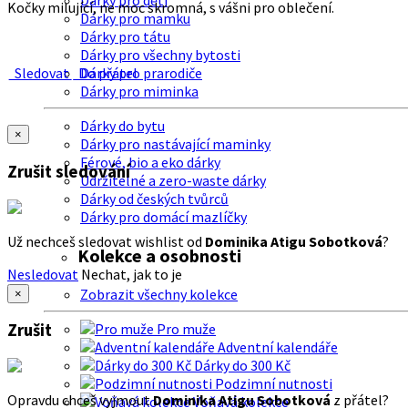
Dárky pro děti
Kočky milující, ne moc skromná, s vášni pro oblečení.
Dárky pro mamku
Dárky pro tátu
Dárky pro všechny bytosti
Sledovat
Do přátel
Dárky pro prarodiče
Dárky pro miminka
Dárky do bytu
×
Dárky pro nastávající maminky
Férové, bio a eko dárky
Zrušit sledování
Udržitelné a zero-waste dárky
Dárky od českých tvůrců
Dárky pro domácí mazlíčky
Už nechceš sledovat wishlist od
Dominika Atigu Sobotková
?
Kolekce a osobnosti
Nesledovat
Nechat, jak to je
Zobrazit všechny kolekce
×
Zrušit
Pro muže
Adventní kalendáře
Dárky do 300 Kč
Podzimní nutnosti
Opravdu chceš vyjmout
Dominika Atigu Sobotková
z přátel?
Voňavá kolekce