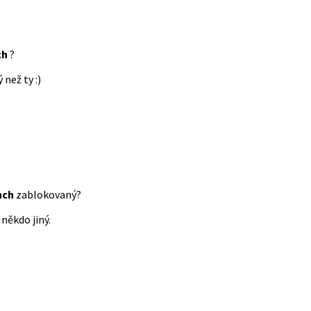
ch
?
 než ty :)
nch
zablokovaný?
někdo jiný.