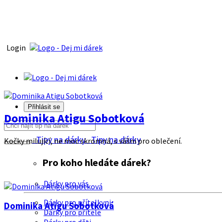
Login
Přihlásit se
Dominika Atigu Sobotková
Tipy na dárky
Tipy na dárky
Kočky milující, ne moc skromná, s vášni pro oblečení.
Pro koho hledáte dárek?
Dárky pro vás
Dárky pro přítelkyni
Dominika Atigu Sobotková
Dárky pro přítele