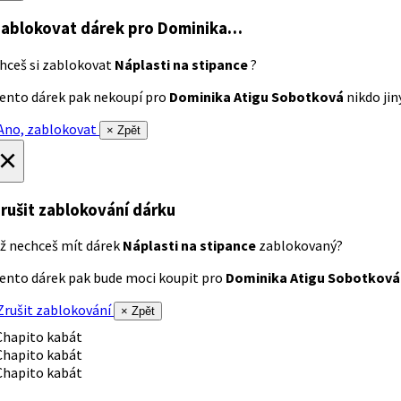
ablokovat dárek
pro Dominika…
hceš si zablokovat
Náplasti na stipance
?
ento dárek pak nekoupí pro
Dominika Atigu Sobotková
nikdo jiný
no, zablokovat
× Zpět
×
rušit zablokování dárku
ž nechceš mít dárek
Náplasti na stipance
zablokovaný?
ento dárek pak bude moci koupit pro
Dominika Atigu Sobotková
rušit zablokování
× Zpět