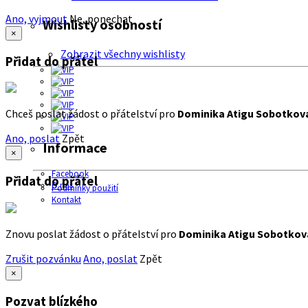
Ano, vyjmout
Ne, ponechat
Wishlisty osobností
×
Zobrazit všechny wishlisty
Přidat do přátel
Chceš poslat žádost o přátelství pro
Dominika Atigu Sobotkov
Ano, poslat
Zpět
Informace
×
Facebook
Přidat do přátel
O nás
Podmínky použití
Kontakt
Znovu poslat žádost o přátelství pro
Dominika Atigu Sobotkov
Zrušit pozvánku
Ano, poslat
Zpět
×
Pozvat blízkého