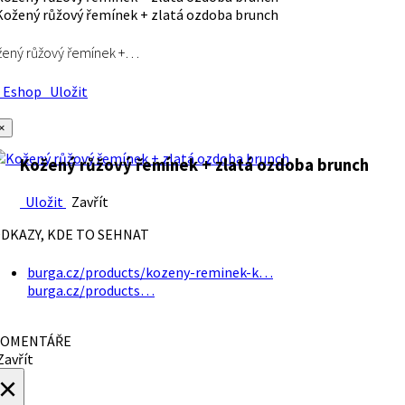
ený růžový řemínek +…
Eshop
Uložit
×
Kožený růžový řemínek + zlatá ozdoba brunch
Uložit
Zavřít
DKAZY, KDE TO SEHNAT
burga.cz/products/kozeny-reminek-k…
burga.cz/products…
OMENTÁŘE
avřít
×