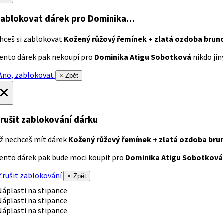
ablokovat dárek
pro Dominika…
hceš si zablokovat
Kožený růžový řemínek + zlatá ozdoba brun
ento dárek pak nekoupí pro
Dominika Atigu Sobotková
nikdo jiný
no, zablokovat
× Zpět
×
rušit zablokování dárku
ž nechceš mít dárek
Kožený růžový řemínek + zlatá ozdoba bru
ento dárek pak bude moci koupit pro
Dominika Atigu Sobotková
rušit zablokování
× Zpět