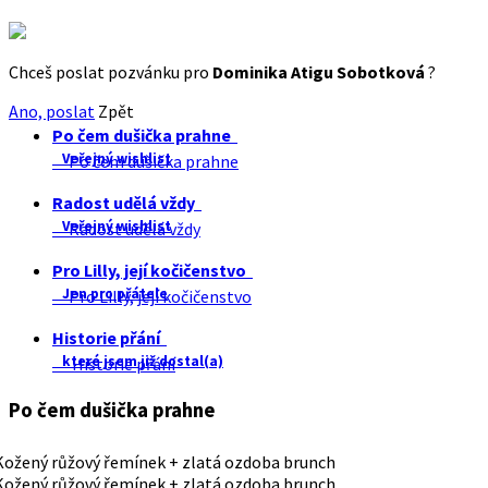
Chceš poslat pozvánku pro
Dominika Atigu Sobotková
?
Ano, poslat
Zpět
Po čem dušička prahne
Veřejný wishlist
Po čem dušička prahne
Radost udělá vždy
Veřejný wishlist
Radost udělá vždy
Pro Lilly, její kočičenstvo
Jen pro přátele
Pro Lilly, její kočičenstvo
Historie přání
které jsem již dostal(a)
Historie přání
Po čem dušička prahne