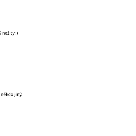
 než ty :)
někdo jiný.