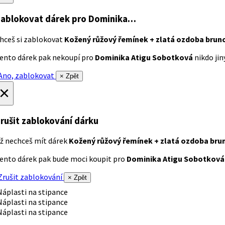
ablokovat dárek
pro Dominika…
hceš si zablokovat
Kožený růžový řemínek + zlatá ozdoba brun
ento dárek pak nekoupí pro
Dominika Atigu Sobotková
nikdo jiný
no, zablokovat
× Zpět
×
rušit zablokování dárku
ž nechceš mít dárek
Kožený růžový řemínek + zlatá ozdoba bru
ento dárek pak bude moci koupit pro
Dominika Atigu Sobotková
rušit zablokování
× Zpět