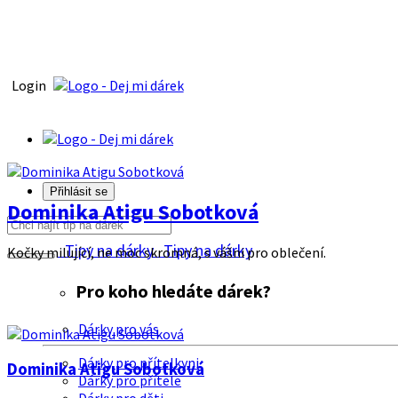
Login
Přihlásit se
Dominika Atigu Sobotková
Tipy na dárky
Tipy na dárky
Kočky milující, ne moc skromná, s vášni pro oblečení.
Pro koho hledáte dárek?
Dárky pro vás
Dárky pro přítelkyni
Dominika Atigu Sobotková
Dárky pro přítele