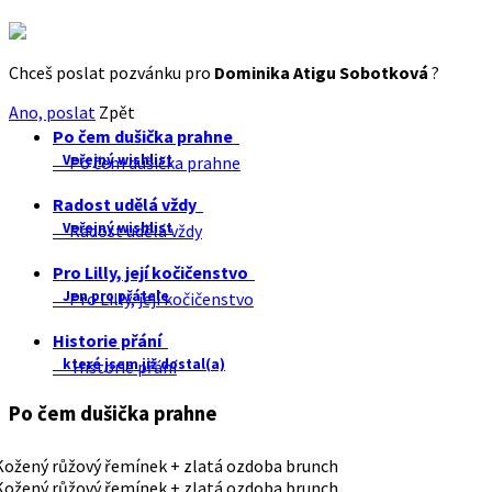
Chceš poslat pozvánku pro
Dominika Atigu Sobotková
?
Ano, poslat
Zpět
Po čem dušička prahne
Veřejný wishlist
Po čem dušička prahne
Radost udělá vždy
Veřejný wishlist
Radost udělá vždy
Pro Lilly, její kočičenstvo
Jen pro přátele
Pro Lilly, její kočičenstvo
Historie přání
které jsem již dostal(a)
Historie přání
Po čem dušička prahne