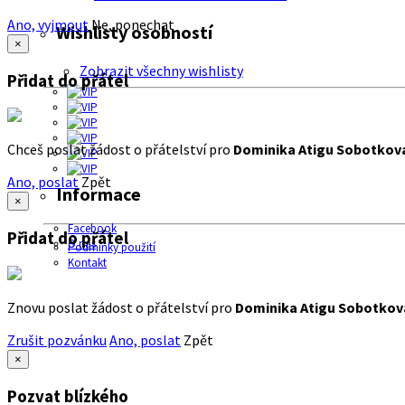
Ano, vyjmout
Ne, ponechat
Wishlisty osobností
×
Zobrazit všechny wishlisty
Přidat do přátel
Chceš poslat žádost o přátelství pro
Dominika Atigu Sobotkov
Ano, poslat
Zpět
Informace
×
Facebook
Přidat do přátel
O nás
Podmínky použití
Kontakt
Znovu poslat žádost o přátelství pro
Dominika Atigu Sobotkov
Zrušit pozvánku
Ano, poslat
Zpět
×
Pozvat blízkého