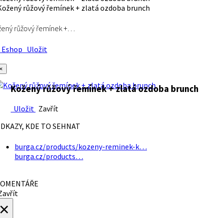
ený růžový řemínek +…
Eshop
Uložit
×
Kožený růžový řemínek + zlatá ozdoba brunch
Uložit
Zavřít
DKAZY, KDE TO SEHNAT
burga.cz/products/kozeny-reminek-k…
burga.cz/products…
OMENTÁŘE
avřít
×