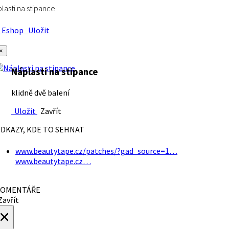
lasti na stipance
Eshop
Uložit
×
Náplasti na stipance
klidně dvě balení
Uložit
Zavřít
DKAZY, KDE TO SEHNAT
www.beautytape.cz/patches/?gad_source=1…
www.beautytape.cz…
OMENTÁŘE
avřít
×