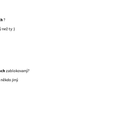
ch
?
 než ty :)
nch
zablokovaný?
někdo jiný.