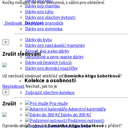
Dárky pro děti
Kočky milující, ne moc skromná, s vášni pro oblečení.
Dárky pro mamku
Dárky pro tátu
Dárky pro všechny bytosti
Sledovat
Do přátel
Dárky pro prarodiče
Dárky pro miminka
Dárky do bytu
×
Dárky pro nastávající maminky
Férové, bio a eko dárky
Zrušit sledování
Udržitelné a zero-waste dárky
Dárky od českých tvůrců
Dárky pro domácí mazlíčky
Už nechceš sledovat wishlist od
Dominika Atigu Sobotková
?
Kolekce a osobnosti
Nesledovat
Nechat, jak to je
Zobrazit všechny kolekce
×
Zrušit
Pro muže
Adventní kalendáře
Dárky do 300 Kč
Podzimní nutnosti
Opravdu chceš vyjmout
Dominika Atigu Sobotková
z přátel?
Voňavá kolekce