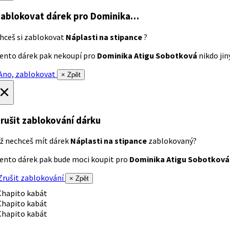
ablokovat dárek
pro Dominika…
hceš si zablokovat
Náplasti na stipance
?
ento dárek pak nekoupí pro
Dominika Atigu Sobotková
nikdo jiný
no, zablokovat
× Zpět
×
rušit zablokování dárku
ž nechceš mít dárek
Náplasti na stipance
zablokovaný?
ento dárek pak bude moci koupit pro
Dominika Atigu Sobotková
rušit zablokování
× Zpět