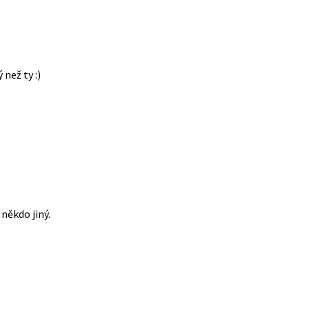
 než ty :)
někdo jiný.