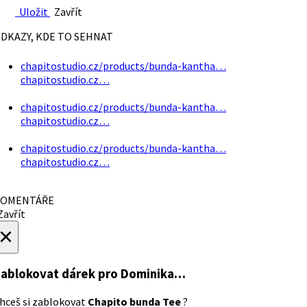
Uložit
Zavřít
DKAZY, KDE TO SEHNAT
chapitostudio.cz/products/bunda-kantha…
chapitostudio.cz…
chapitostudio.cz/products/bunda-kantha…
chapitostudio.cz…
chapitostudio.cz/products/bunda-kantha…
chapitostudio.cz…
OMENTÁŘE
avřít
×
ablokovat dárek
pro Dominika…
hceš si zablokovat
Chapito bunda Tee
?