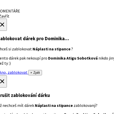
OMENTÁŘE
avřít
×
ablokovat dárek
pro Dominika…
hceš si zablokovat
Náplasti na stipance
?
ento dárek pak nekoupí pro
Dominika Atigu Sobotková
nikdo jin
ež ty :)
no, zablokovat
× Zpět
×
rušit zablokování dárku
ž nechceš mít dárek
Náplasti na stipance
zablokovaný?