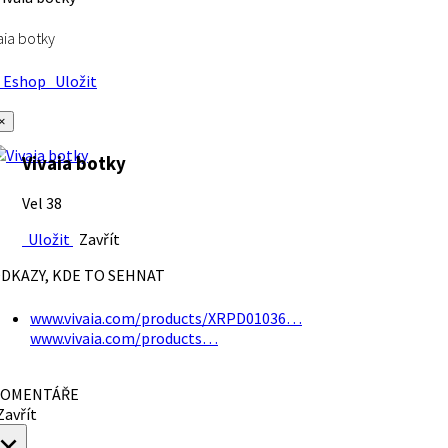
aia botky
Eshop
Uložit
×
Vivaia botky
Vel 38
Uložit
Zavřít
DKAZY, KDE TO SEHNAT
www.vivaia.com/products/XRPD01036…
www.vivaia.com/products…
OMENTÁŘE
avřít
×