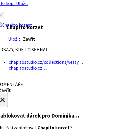
Eshop
Uložit
×
Chapito korzet
Uložit
Zavřít
DKAZY, KDE TO SEHNAT
chapitostudio.cz/collections/vesty…
chapitostudio.cz…
OMENTÁŘE
avřít
×
ablokovat dárek
pro Dominika…
hceš si zablokovat
Chapito korzet
?