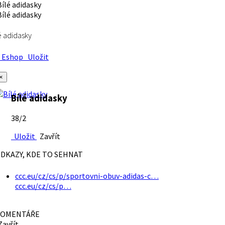
é adidasky
Eshop
Uložit
×
Bílé adidasky
38/2
Uložit
Zavřít
DKAZY, KDE TO SEHNAT
ccc.eu/cz/cs/p/sportovni-obuv-adidas-c…
ccc.eu/cz/cs/p…
OMENTÁŘE
avřít