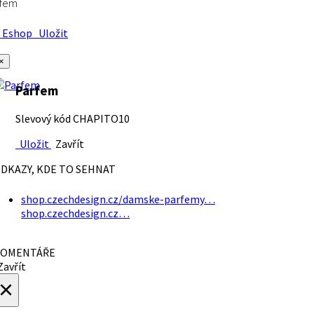
rfem
Eshop
Uložit
×
Parfem
Slevový kód CHAPITO10
Uložit
Zavřít
DKAZY, KDE TO SEHNAT
shop.czechdesign.cz/damske-parfemy…
shop.czechdesign.cz…
OMENTÁŘE
avřít
×