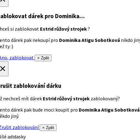
ablokovat dárek
pro Dominika…
hceš si zablokovat
Estrid růžový strojek
?
ento dárek pak nekoupí pro
Dominika Atigu Sobotková
nikdo jin
ež ty :)
no, zablokovat
× Zpět
×
rušit zablokování dárku
ž nechceš mít dárek
Estrid růžový strojek
zablokovaný?
ento dárek pak bude moci koupit pro
Dominika Atigu Sobotková
ěkdo jiný.
rušit zablokování
× Zpět