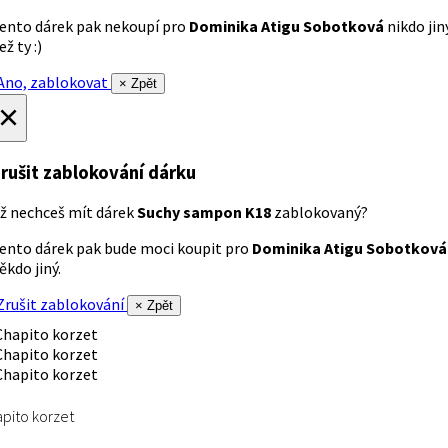
ento dárek pak nekoupí pro
Dominika Atigu Sobotková
nikdo jin
ež ty :)
no, zablokovat
× Zpět
×
rušit zablokování dárku
ž nechceš mít dárek
Suchy sampon K18
zablokovaný?
ento dárek pak bude moci koupit pro
Dominika Atigu Sobotková
ěkdo jiný.
rušit zablokování
× Zpět
pito korzet