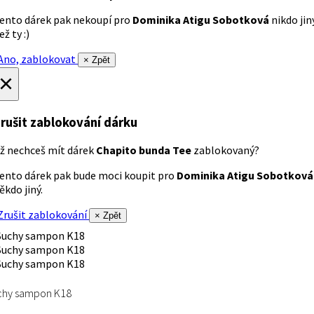
ento dárek pak nekoupí pro
Dominika Atigu Sobotková
nikdo jin
ež ty :)
no, zablokovat
× Zpět
×
rušit zablokování dárku
ž nechceš mít dárek
Chapito bunda Tee
zablokovaný?
ento dárek pak bude moci koupit pro
Dominika Atigu Sobotková
ěkdo jiný.
rušit zablokování
× Zpět
chy sampon K18