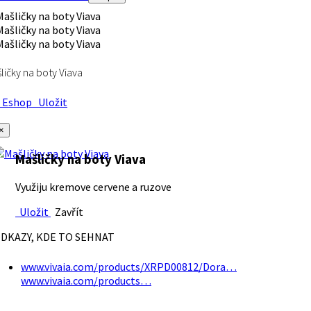
ličky na boty Viava
Eshop
Uložit
×
Mašličky na boty Viava
Využiju kremove cervene a ruzove
Uložit
Zavřít
DKAZY, KDE TO SEHNAT
www.vivaia.com/products/XRPD00812/Dora…
www.vivaia.com/products…