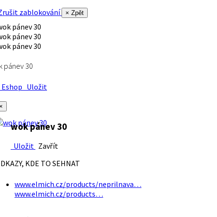
rušit zablokování
× Zpět
k pánev 30
Eshop
Uložit
×
wok pánev 30
Uložit
Zavřít
DKAZY, KDE TO SEHNAT
www.elmich.cz/products/neprilnava…
www.elmich.cz/products…