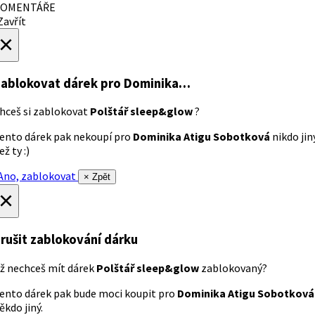
OMENTÁŘE
avřít
×
ablokovat dárek
pro Dominika…
hceš si zablokovat
Polštář sleep&glow
?
ento dárek pak nekoupí pro
Dominika Atigu Sobotková
nikdo jin
ež ty :)
no, zablokovat
× Zpět
×
rušit zablokování dárku
ž nechceš mít dárek
Polštář sleep&glow
zablokovaný?
ento dárek pak bude moci koupit pro
Dominika Atigu Sobotková
ěkdo jiný.