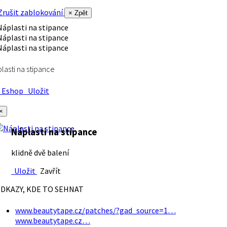
rušit zablokování
× Zpět
lasti na stipance
Eshop
Uložit
×
Náplasti na stipance
klidně dvě balení
Uložit
Zavřít
DKAZY, KDE TO SEHNAT
www.beautytape.cz/patches/?gad_source=1…
www.beautytape.cz…