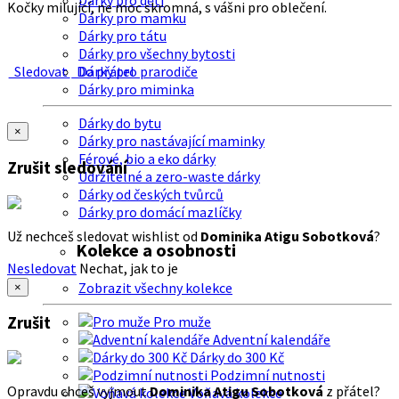
Dárky pro děti
Kočky milující, ne moc skromná, s vášni pro oblečení.
Dárky pro mamku
Dárky pro tátu
Dárky pro všechny bytosti
Sledovat
Do přátel
Dárky pro prarodiče
Dárky pro miminka
Dárky do bytu
×
Dárky pro nastávající maminky
Férové, bio a eko dárky
Zrušit sledování
Udržitelné a zero-waste dárky
Dárky od českých tvůrců
Dárky pro domácí mazlíčky
Už nechceš sledovat wishlist od
Dominika Atigu Sobotková
?
Kolekce a osobnosti
Nesledovat
Nechat, jak to je
Zobrazit všechny kolekce
×
Zrušit
Pro muže
Adventní kalendáře
Dárky do 300 Kč
Podzimní nutnosti
Opravdu chceš vyjmout
Dominika Atigu Sobotková
z přátel?
Voňavá kolekce