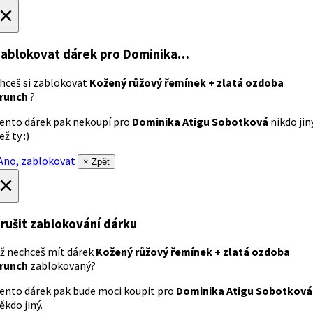
×
ablokovat dárek
pro Dominika…
hceš si zablokovat
Kožený růžový řemínek + zlatá ozdoba
runch
?
ento dárek pak nekoupí pro
Dominika Atigu Sobotková
nikdo jin
ež ty :)
no, zablokovat
× Zpět
×
rušit zablokování dárku
ž nechceš mít dárek
Kožený růžový řemínek + zlatá ozdoba
runch
zablokovaný?
ento dárek pak bude moci koupit pro
Dominika Atigu Sobotková
ěkdo jiný.