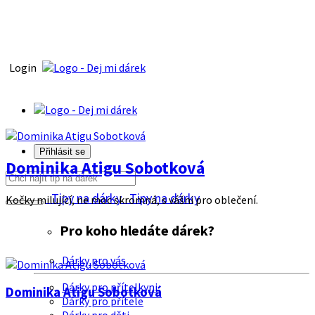
Login
Přihlásit se
Dominika Atigu Sobotková
Tipy na dárky
Tipy na dárky
Kočky milující, ne moc skromná, s vášni pro oblečení.
Pro koho hledáte dárek?
Dárky pro vás
Dárky pro přítelkyni
Dominika Atigu Sobotková
Dárky pro přítele