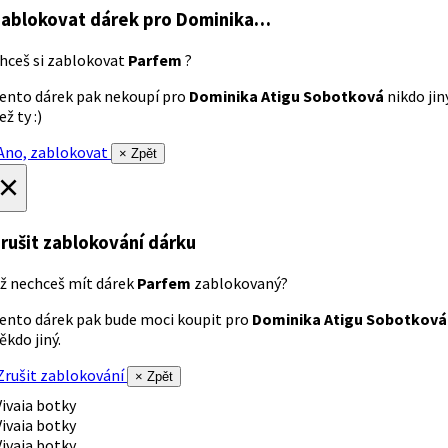
ablokovat dárek
pro Dominika…
hceš si zablokovat
Parfem
?
ento dárek pak nekoupí pro
Dominika Atigu Sobotková
nikdo jin
ež ty :)
no, zablokovat
× Zpět
×
rušit zablokování dárku
ž nechceš mít dárek
Parfem
zablokovaný?
ento dárek pak bude moci koupit pro
Dominika Atigu Sobotková
ěkdo jiný.
rušit zablokování
× Zpět