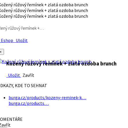
ený růžový řemínek +…
Eshop
Uložit
×
Kožený růžový řemínek + zlatá ozdoba brunch
Uložit
Zavřít
DKAZY, KDE TO SEHNAT
burga.cz/products/kozeny-reminek-k…
burga.cz/products…
OMENTÁŘE
avřít