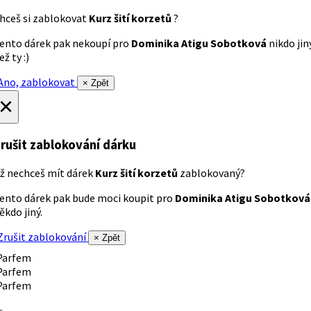
hceš si zablokovat
Kurz šití korzetů
?
ento dárek pak nekoupí pro
Dominika Atigu Sobotková
nikdo jin
ež ty :)
no, zablokovat
× Zpět
×
rušit zablokování dárku
ž nechceš mít dárek
Kurz šití korzetů
zablokovaný?
ento dárek pak bude moci koupit pro
Dominika Atigu Sobotková
ěkdo jiný.
rušit zablokování
× Zpět