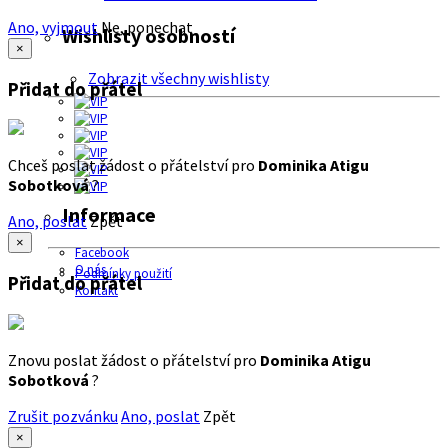
Ano, vyjmout
Ne, ponechat
Wishlisty osobností
×
Zobrazit všechny wishlisty
Přidat do přátel
Chceš poslat žádost o přátelství pro
Dominika Atigu
Sobotková
?
Informace
Ano, poslat
Zpět
×
Facebook
O nás
Podmínky použití
Přidat do přátel
Kontakt
Znovu poslat žádost o přátelství pro
Dominika Atigu
Sobotková
?
Zrušit pozvánku
Ano, poslat
Zpět
×