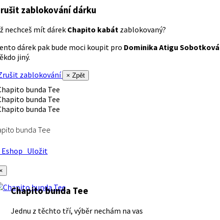
rušit zablokování dárku
ž nechceš mít dárek
Chapito kabát
zablokovaný?
ento dárek pak bude moci koupit pro
Dominika Atigu Sobotková
ěkdo jiný.
rušit zablokování
× Zpět
apito bunda Tee
Eshop
Uložit
×
Chapito bunda Tee
Jednu z těchto tří, výběr nechám na vas