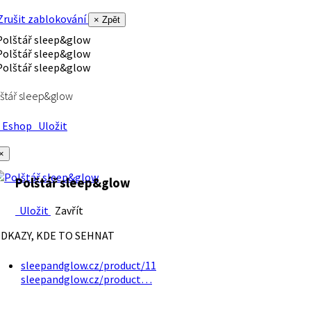
rušit zablokování
× Zpět
štář sleep&glow
Eshop
Uložit
×
Polštář sleep&glow
Uložit
Zavřít
DKAZY, KDE TO SEHNAT
sleepandglow.cz/product/11
sleepandglow.cz/product…