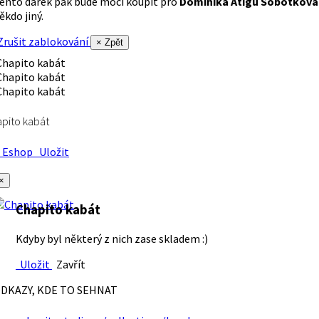
ento dárek pak bude moci koupit pro
Dominika Atigu Sobotková
ěkdo jiný.
rušit zablokování
× Zpět
pito kabát
Eshop
Uložit
×
Chapito kabát
Kdyby byl některý z nich zase skladem :)
Uložit
Zavřít
DKAZY, KDE TO SEHNAT