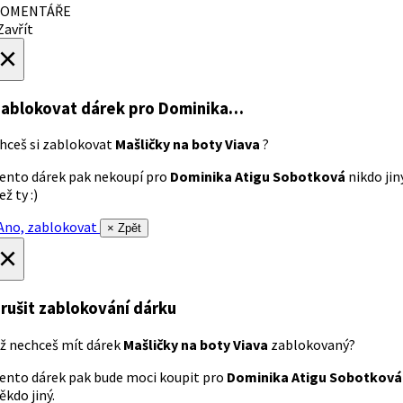
OMENTÁŘE
avřít
×
ablokovat dárek
pro Dominika…
hceš si zablokovat
Mašličky na boty Viava
?
ento dárek pak nekoupí pro
Dominika Atigu Sobotková
nikdo jin
ež ty :)
no, zablokovat
× Zpět
×
rušit zablokování dárku
ž nechceš mít dárek
Mašličky na boty Viava
zablokovaný?
ento dárek pak bude moci koupit pro
Dominika Atigu Sobotková
ěkdo jiný.