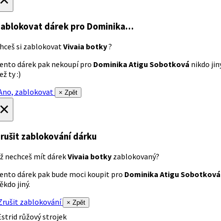
ablokovat dárek
pro Dominika…
hceš si zablokovat
Vivaia botky
?
ento dárek pak nekoupí pro
Dominika Atigu Sobotková
nikdo jin
ež ty :)
no, zablokovat
× Zpět
×
rušit zablokování dárku
ž nechceš mít dárek
Vivaia botky
zablokovaný?
ento dárek pak bude moci koupit pro
Dominika Atigu Sobotková
ěkdo jiný.
rušit zablokování
× Zpět