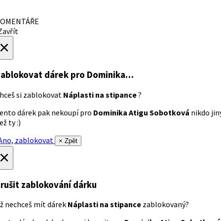
OMENTÁŘE
avřít
×
ablokovat dárek
pro Dominika…
hceš si zablokovat
Náplasti na stipance
?
ento dárek pak nekoupí pro
Dominika Atigu Sobotková
nikdo jin
ež ty :)
no, zablokovat
× Zpět
×
rušit zablokování dárku
ž nechceš mít dárek
Náplasti na stipance
zablokovaný?