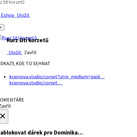
z šití korzetů
Eshop
Uložit
×
Kurz šití korzetů
Uložit
Zavřít
DKAZY, KDE TO SEHNAT
krasnova.studio/corset?utm_medium=paid…
krasnova.studio/corset…
OMENTÁŘE
avřít
×
ablokovat dárek
pro Dominika…