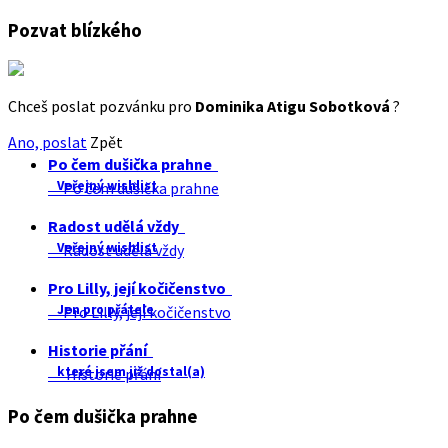
Pozvat blízkého
Chceš poslat pozvánku pro
Dominika Atigu Sobotková
?
Ano, poslat
Zpět
Po čem dušička prahne
Veřejný wishlist
Po čem dušička prahne
Radost udělá vždy
Veřejný wishlist
Radost udělá vždy
Pro Lilly, její kočičenstvo
Jen pro přátele
Pro Lilly, její kočičenstvo
Historie přání
které jsem již dostal(a)
Historie přání
Po čem dušička prahne