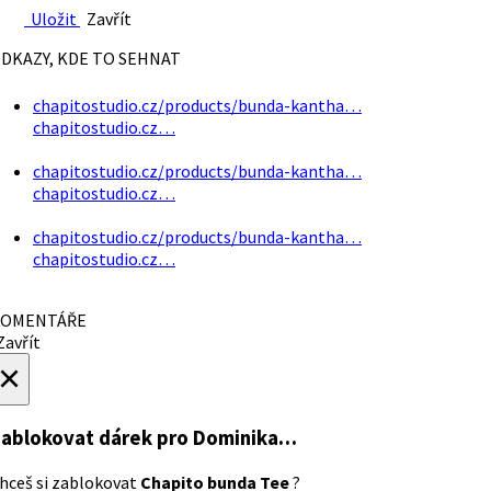
Uložit
Zavřít
DKAZY, KDE TO SEHNAT
chapitostudio.cz/products/bunda-kantha…
chapitostudio.cz…
chapitostudio.cz/products/bunda-kantha…
chapitostudio.cz…
chapitostudio.cz/products/bunda-kantha…
chapitostudio.cz…
OMENTÁŘE
avřít
×
ablokovat dárek
pro Dominika…
hceš si zablokovat
Chapito bunda Tee
?