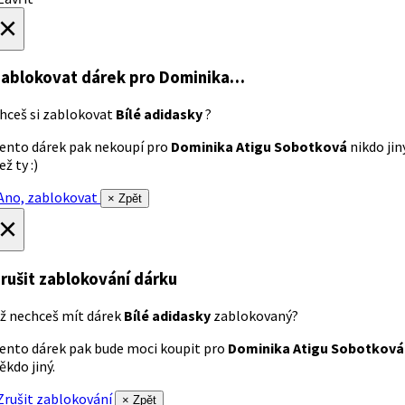
×
ablokovat dárek
pro Dominika…
hceš si zablokovat
Bílé adidasky
?
ento dárek pak nekoupí pro
Dominika Atigu Sobotková
nikdo jin
ež ty :)
no, zablokovat
× Zpět
×
rušit zablokování dárku
ž nechceš mít dárek
Bílé adidasky
zablokovaný?
ento dárek pak bude moci koupit pro
Dominika Atigu Sobotková
ěkdo jiný.
rušit zablokování
× Zpět