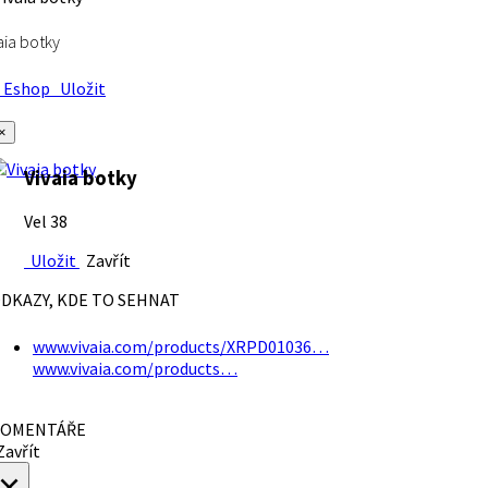
aia botky
Eshop
Uložit
×
Vivaia botky
Vel 38
Uložit
Zavřít
DKAZY, KDE TO SEHNAT
www.vivaia.com/products/XRPD01036…
www.vivaia.com/products…
OMENTÁŘE
avřít
×