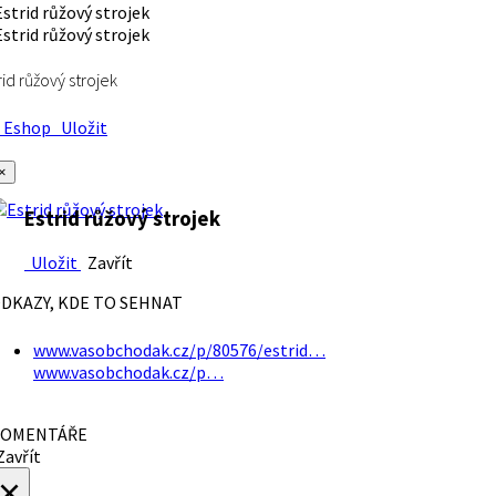
rid růžový strojek
Eshop
Uložit
×
Estrid růžový strojek
Uložit
Zavřít
DKAZY, KDE TO SEHNAT
www.vasobchodak.cz/p/80576/estrid…
www.vasobchodak.cz/p…
OMENTÁŘE
avřít
×