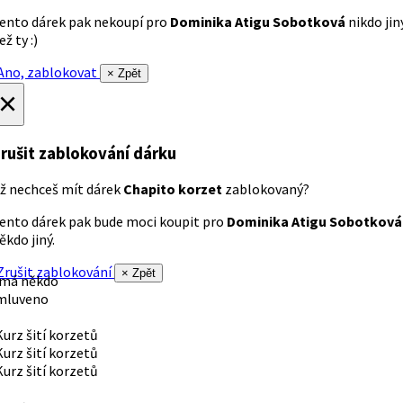
ento dárek pak nekoupí pro
Dominika Atigu Sobotková
nikdo jin
ež ty :)
no, zablokovat
× Zpět
×
rušit zablokování dárku
ž nechceš mít dárek
Chapito korzet
zablokovaný?
ento dárek pak bude moci koupit pro
Dominika Atigu Sobotková
ěkdo jiný.
rušit zablokování
× Zpět
 má někdo
mluveno