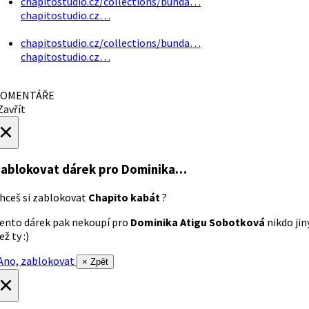
chapitostudio.cz/collections/bunda…
chapitostudio.cz…
chapitostudio.cz/collections/bunda…
chapitostudio.cz…
OMENTÁŘE
avřít
×
ablokovat dárek
pro Dominika…
hceš si zablokovat
Chapito kabát
?
ento dárek pak nekoupí pro
Dominika Atigu Sobotková
nikdo jin
ež ty :)
no, zablokovat
× Zpět
×