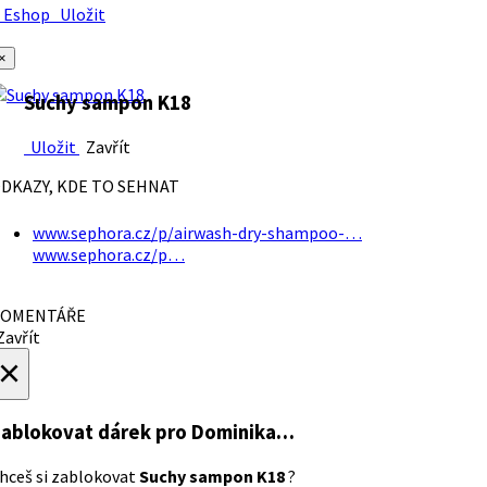
Eshop
Uložit
×
Suchy sampon K18
Uložit
Zavřít
DKAZY, KDE TO SEHNAT
www.sephora.cz/p/airwash-dry-shampoo-…
www.sephora.cz/p…
OMENTÁŘE
avřít
×
ablokovat dárek
pro Dominika…
hceš si zablokovat
Suchy sampon K18
?