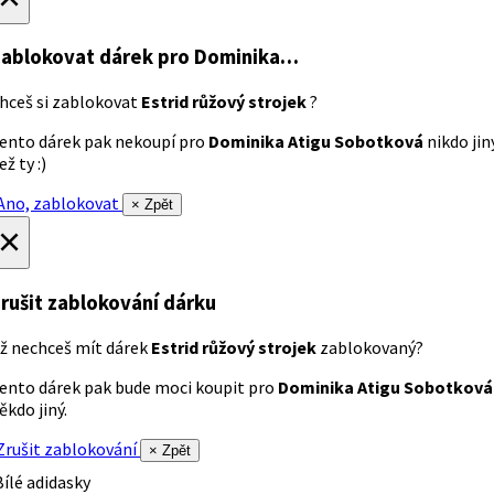
ablokovat dárek
pro Dominika…
hceš si zablokovat
Estrid růžový strojek
?
ento dárek pak nekoupí pro
Dominika Atigu Sobotková
nikdo jin
ež ty :)
no, zablokovat
× Zpět
×
rušit zablokování dárku
ž nechceš mít dárek
Estrid růžový strojek
zablokovaný?
ento dárek pak bude moci koupit pro
Dominika Atigu Sobotková
ěkdo jiný.
rušit zablokování
× Zpět