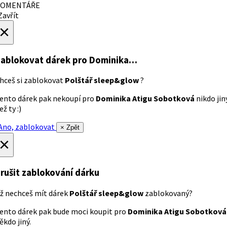
OMENTÁŘE
avřít
×
ablokovat dárek
pro Dominika…
hceš si zablokovat
Polštář sleep&glow
?
ento dárek pak nekoupí pro
Dominika Atigu Sobotková
nikdo jin
ež ty :)
no, zablokovat
× Zpět
×
rušit zablokování dárku
ž nechceš mít dárek
Polštář sleep&glow
zablokovaný?
ento dárek pak bude moci koupit pro
Dominika Atigu Sobotková
ěkdo jiný.