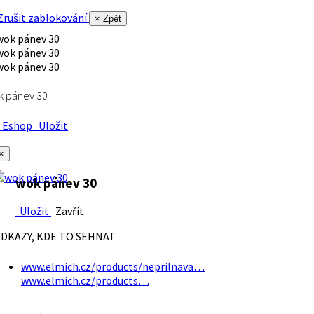
rušit zablokování
× Zpět
k pánev 30
Eshop
Uložit
×
wok pánev 30
Uložit
Zavřít
DKAZY, KDE TO SEHNAT
www.elmich.cz/products/neprilnava…
www.elmich.cz/products…