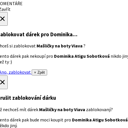
OMENTÁŘE
avřít
×
ablokovat dárek
pro Dominika…
hceš si zablokovat
Mašličky na boty Viava
?
ento dárek pak nekoupí pro
Dominika Atigu Sobotková
nikdo jin
ež ty :)
no, zablokovat
× Zpět
×
rušit zablokování dárku
ž nechceš mít dárek
Mašličky na boty Viava
zablokovaný?
ento dárek pak bude moci koupit pro
Dominika Atigu Sobotková
ěkdo jiný.