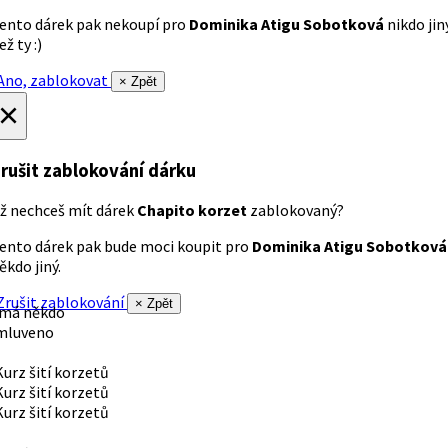
ento dárek pak nekoupí pro
Dominika Atigu Sobotková
nikdo jin
ež ty :)
no, zablokovat
× Zpět
×
rušit zablokování dárku
ž nechceš mít dárek
Chapito korzet
zablokovaný?
ento dárek pak bude moci koupit pro
Dominika Atigu Sobotková
ěkdo jiný.
rušit zablokování
× Zpět
 má někdo
mluveno