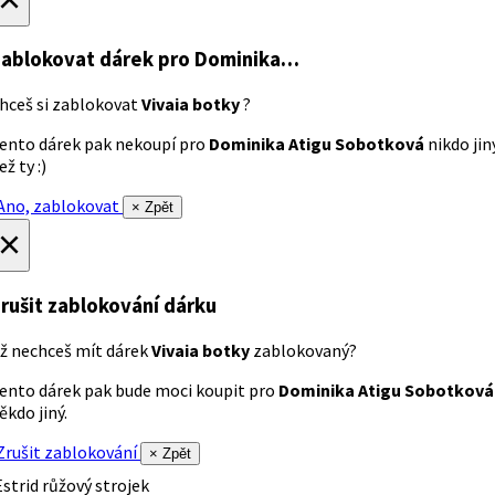
ablokovat dárek
pro Dominika…
hceš si zablokovat
Vivaia botky
?
ento dárek pak nekoupí pro
Dominika Atigu Sobotková
nikdo jin
ež ty :)
no, zablokovat
× Zpět
×
rušit zablokování dárku
ž nechceš mít dárek
Vivaia botky
zablokovaný?
ento dárek pak bude moci koupit pro
Dominika Atigu Sobotková
ěkdo jiný.
rušit zablokování
× Zpět