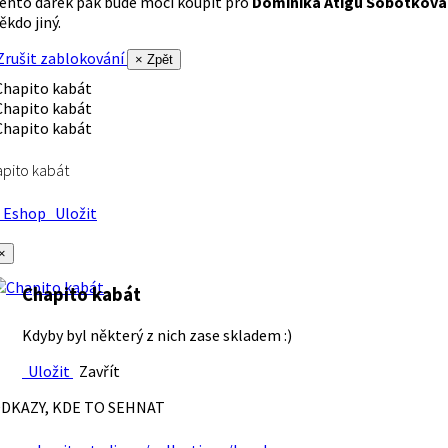
ento dárek pak bude moci koupit pro
Dominika Atigu Sobotková
ěkdo jiný.
rušit zablokování
× Zpět
pito kabát
Eshop
Uložit
×
Chapito kabát
Kdyby byl některý z nich zase skladem :)
Uložit
Zavřít
DKAZY, KDE TO SEHNAT