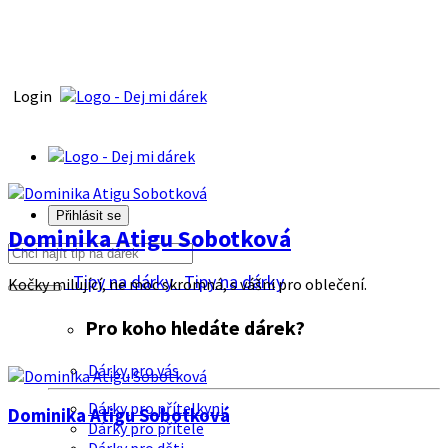
Login
Přihlásit se
Dominika Atigu Sobotková
Tipy na dárky
Tipy na dárky
Kočky milující, ne moc skromná, s vášni pro oblečení.
Pro koho hledáte dárek?
Dárky pro vás
Dárky pro přítelkyni
Dominika Atigu Sobotková
Dárky pro přítele