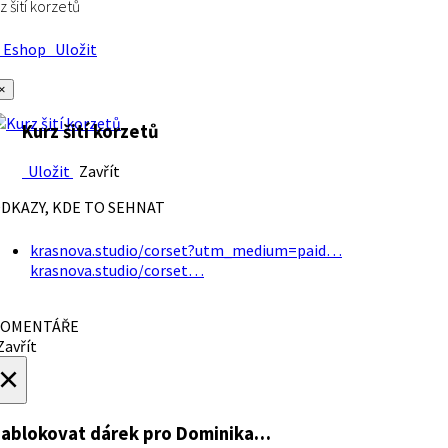
z šití korzetů
Eshop
Uložit
×
Kurz šití korzetů
Uložit
Zavřít
DKAZY, KDE TO SEHNAT
krasnova.studio/corset?utm_medium=paid…
krasnova.studio/corset…
OMENTÁŘE
avřít
×
ablokovat dárek
pro Dominika…