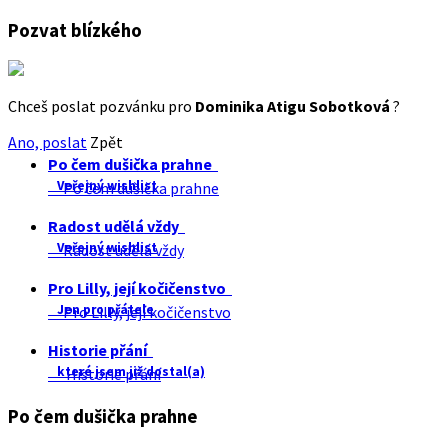
Pozvat blízkého
Chceš poslat pozvánku pro
Dominika Atigu Sobotková
?
Ano, poslat
Zpět
Po čem dušička prahne
Veřejný wishlist
Po čem dušička prahne
Radost udělá vždy
Veřejný wishlist
Radost udělá vždy
Pro Lilly, její kočičenstvo
Jen pro přátele
Pro Lilly, její kočičenstvo
Historie přání
které jsem již dostal(a)
Historie přání
Po čem dušička prahne