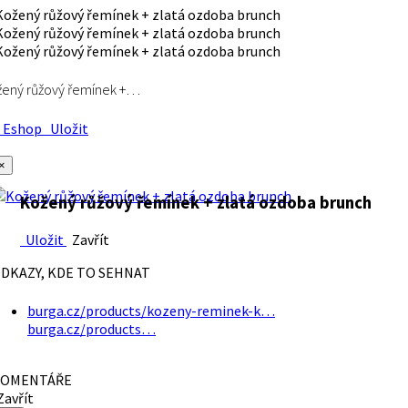
ený růžový řemínek +…
Eshop
Uložit
×
Kožený růžový řemínek + zlatá ozdoba brunch
Uložit
Zavřít
DKAZY, KDE TO SEHNAT
burga.cz/products/kozeny-reminek-k…
burga.cz/products…
OMENTÁŘE
avřít