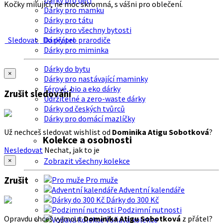
Dárky pro děti
Kočky milující, ne moc skromná, s vášni pro oblečení.
Dárky pro mamku
Dárky pro tátu
Dárky pro všechny bytosti
Sledovat
Do přátel
Dárky pro prarodiče
Dárky pro miminka
Dárky do bytu
×
Dárky pro nastávající maminky
Férové, bio a eko dárky
Zrušit sledování
Udržitelné a zero-waste dárky
Dárky od českých tvůrců
Dárky pro domácí mazlíčky
Už nechceš sledovat wishlist od
Dominika Atigu Sobotková
?
Kolekce a osobnosti
Nesledovat
Nechat, jak to je
Zobrazit všechny kolekce
×
Zrušit
Pro muže
Adventní kalendáře
Dárky do 300 Kč
Podzimní nutnosti
Opravdu chceš vyjmout
Dominika Atigu Sobotková
z přátel?
Voňavá kolekce