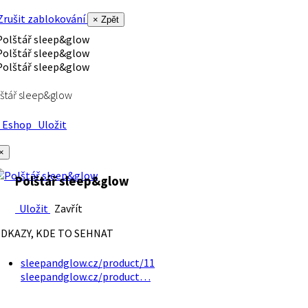
rušit zablokování
× Zpět
štář sleep&glow
Eshop
Uložit
×
Polštář sleep&glow
Uložit
Zavřít
DKAZY, KDE TO SEHNAT
sleepandglow.cz/product/11
sleepandglow.cz/product…