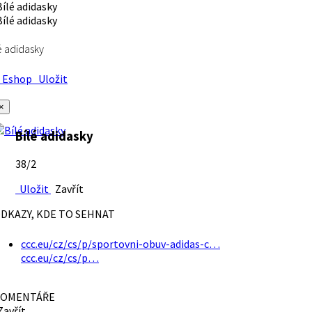
é adidasky
Eshop
Uložit
×
Bílé adidasky
38/2
Uložit
Zavřít
DKAZY, KDE TO SEHNAT
ccc.eu/cz/cs/p/sportovni-obuv-adidas-c…
ccc.eu/cz/cs/p…
OMENTÁŘE
avřít