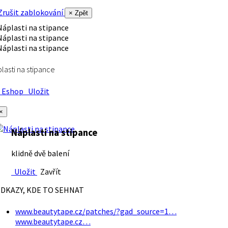
rušit zablokování
× Zpět
lasti na stipance
Eshop
Uložit
×
Náplasti na stipance
klidně dvě balení
Uložit
Zavřít
DKAZY, KDE TO SEHNAT
www.beautytape.cz/patches/?gad_source=1…
www.beautytape.cz…