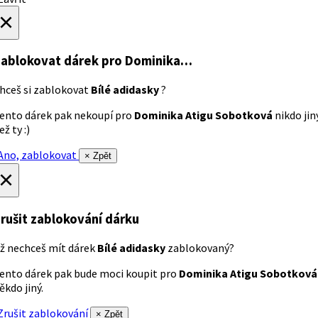
×
ablokovat dárek
pro Dominika…
hceš si zablokovat
Bílé adidasky
?
ento dárek pak nekoupí pro
Dominika Atigu Sobotková
nikdo jin
ež ty :)
no, zablokovat
× Zpět
×
rušit zablokování dárku
ž nechceš mít dárek
Bílé adidasky
zablokovaný?
ento dárek pak bude moci koupit pro
Dominika Atigu Sobotková
ěkdo jiný.
rušit zablokování
× Zpět