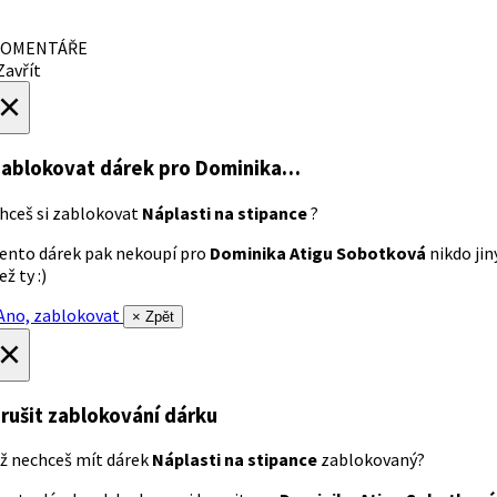
OMENTÁŘE
avřít
×
ablokovat dárek
pro Dominika…
hceš si zablokovat
Náplasti na stipance
?
ento dárek pak nekoupí pro
Dominika Atigu Sobotková
nikdo jin
ež ty :)
no, zablokovat
× Zpět
×
rušit zablokování dárku
ž nechceš mít dárek
Náplasti na stipance
zablokovaný?