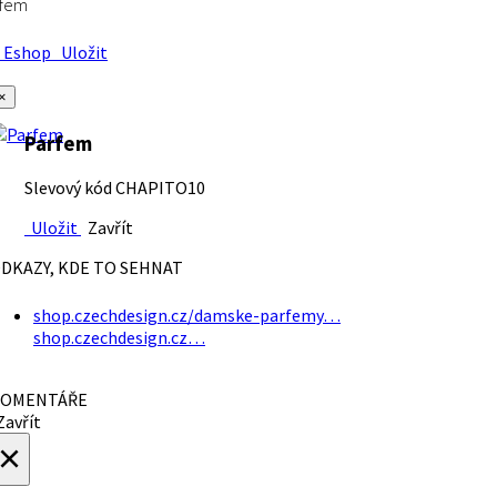
rfem
Eshop
Uložit
×
Parfem
Slevový kód CHAPITO10
Uložit
Zavřít
DKAZY, KDE TO SEHNAT
shop.czechdesign.cz/damske-parfemy…
shop.czechdesign.cz…
OMENTÁŘE
avřít
×