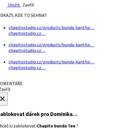
Uložit
Zavřít
DKAZY, KDE TO SEHNAT
chapitostudio.cz/products/bunda-kantha…
chapitostudio.cz…
chapitostudio.cz/products/bunda-kantha…
chapitostudio.cz…
chapitostudio.cz/products/bunda-kantha…
chapitostudio.cz…
OMENTÁŘE
avřít
×
ablokovat dárek
pro Dominika…
hceš si zablokovat
Chapito bunda Tee
?