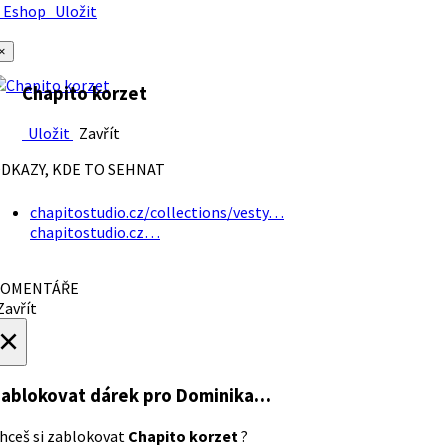
Eshop
Uložit
×
Chapito korzet
Uložit
Zavřít
DKAZY, KDE TO SEHNAT
chapitostudio.cz/collections/vesty…
chapitostudio.cz…
OMENTÁŘE
avřít
×
ablokovat dárek
pro Dominika…
hceš si zablokovat
Chapito korzet
?