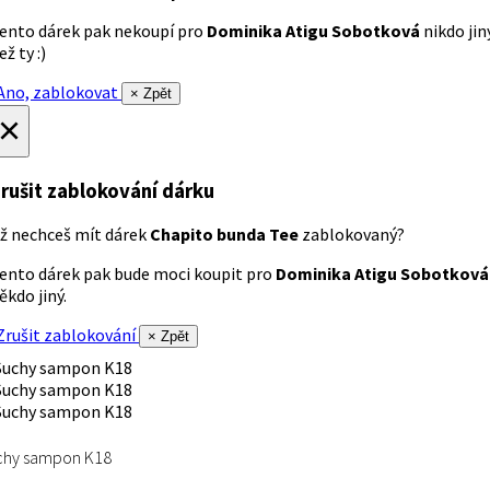
ento dárek pak nekoupí pro
Dominika Atigu Sobotková
nikdo jin
ež ty :)
no, zablokovat
× Zpět
×
rušit zablokování dárku
ž nechceš mít dárek
Chapito bunda Tee
zablokovaný?
ento dárek pak bude moci koupit pro
Dominika Atigu Sobotková
ěkdo jiný.
rušit zablokování
× Zpět
chy sampon K18