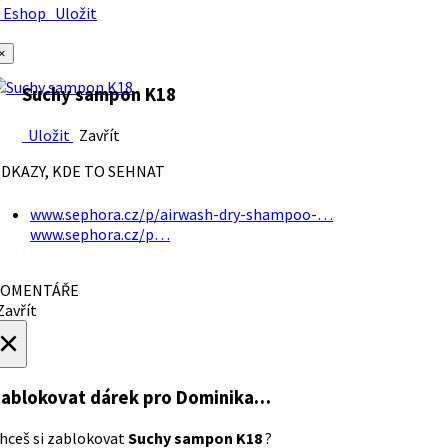
Eshop
Uložit
×
Suchy sampon K18
Uložit
Zavřít
DKAZY, KDE TO SEHNAT
www.sephora.cz/p/airwash-dry-shampoo-…
www.sephora.cz/p…
OMENTÁŘE
avřít
×
ablokovat dárek
pro Dominika…
hceš si zablokovat
Suchy sampon K18
?