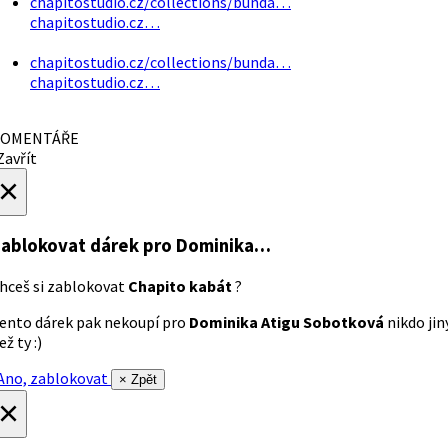
chapitostudio.cz/collections/bunda…
chapitostudio.cz…
chapitostudio.cz/collections/bunda…
chapitostudio.cz…
OMENTÁŘE
avřít
×
ablokovat dárek
pro Dominika…
hceš si zablokovat
Chapito kabát
?
ento dárek pak nekoupí pro
Dominika Atigu Sobotková
nikdo jin
ež ty :)
no, zablokovat
× Zpět
×