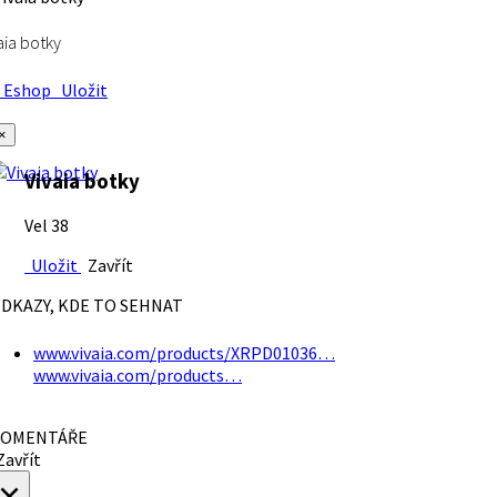
aia botky
Eshop
Uložit
×
Vivaia botky
Vel 38
Uložit
Zavřít
DKAZY, KDE TO SEHNAT
www.vivaia.com/products/XRPD01036…
www.vivaia.com/products…
OMENTÁŘE
avřít
×