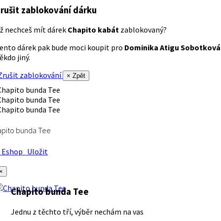
rušit zablokování dárku
ž nechceš mít dárek
Chapito kabát
zablokovaný?
ento dárek pak bude moci koupit pro
Dominika Atigu Sobotková
ěkdo jiný.
rušit zablokování
× Zpět
apito bunda Tee
Eshop
Uložit
×
Chapito bunda Tee
Jednu z těchto tří, výběr nechám na vas