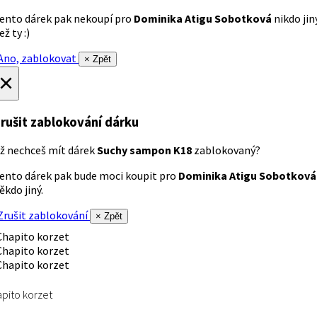
ento dárek pak nekoupí pro
Dominika Atigu Sobotková
nikdo jin
ež ty :)
no, zablokovat
× Zpět
×
rušit zablokování dárku
ž nechceš mít dárek
Suchy sampon K18
zablokovaný?
ento dárek pak bude moci koupit pro
Dominika Atigu Sobotková
ěkdo jiný.
rušit zablokování
× Zpět
pito korzet