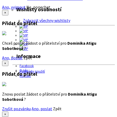
Ano, vyjmout
Ne, ponechat
Wishlisty osobností
×
Zobrazit všechny wishlisty
Přidat do přátel
Chceš poslat žádost o přátelství pro
Dominika Atigu
Sobotková
?
Informace
Ano, poslat
Zpět
×
Facebook
O nás
Podmínky použití
Přidat do přátel
Kontakt
Znovu poslat žádost o přátelství pro
Dominika Atigu
Sobotková
?
Zrušit pozvánku
Ano, poslat
Zpět
×