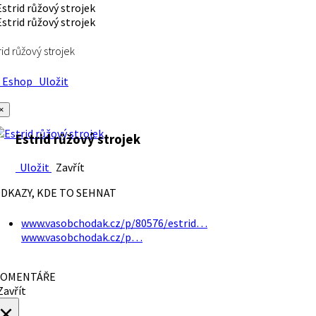
rid růžový strojek
Eshop
Uložit
×
Estrid růžový strojek
Uložit
Zavřít
DKAZY, KDE TO SEHNAT
www.vasobchodak.cz/p/80576/estrid…
www.vasobchodak.cz/p…
OMENTÁŘE
avřít
×