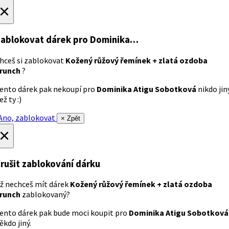
×
ablokovat dárek
pro Dominika…
hceš si zablokovat
Kožený růžový řemínek + zlatá ozdoba
runch
?
ento dárek pak nekoupí pro
Dominika Atigu Sobotková
nikdo jin
ež ty :)
no, zablokovat
× Zpět
×
rušit zablokování dárku
ž nechceš mít dárek
Kožený růžový řemínek + zlatá ozdoba
runch
zablokovaný?
ento dárek pak bude moci koupit pro
Dominika Atigu Sobotková
ěkdo jiný.