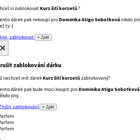
hceš si zablokovat
Kurz šití korzetů
?
ento dárek pak nekoupí pro
Dominika Atigu Sobotková
nikdo jin
ež ty :)
no, zablokovat
× Zpět
×
rušit zablokování dárku
ž nechceš mít dárek
Kurz šití korzetů
zablokovaný?
ento dárek pak bude moci koupit pro
Dominika Atigu Sobotková
ěkdo jiný.
rušit zablokování
× Zpět