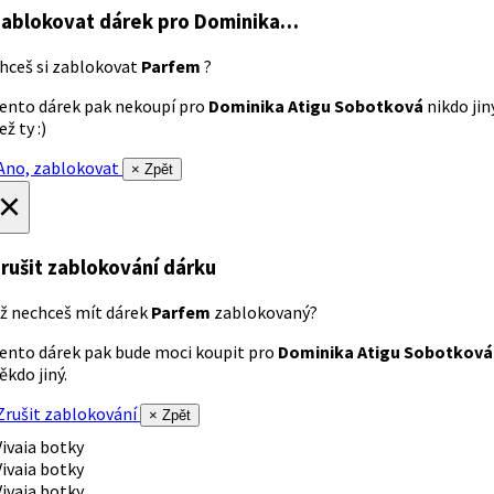
ablokovat dárek
pro Dominika…
hceš si zablokovat
Parfem
?
ento dárek pak nekoupí pro
Dominika Atigu Sobotková
nikdo jin
ež ty :)
no, zablokovat
× Zpět
×
rušit zablokování dárku
ž nechceš mít dárek
Parfem
zablokovaný?
ento dárek pak bude moci koupit pro
Dominika Atigu Sobotková
ěkdo jiný.
rušit zablokování
× Zpět