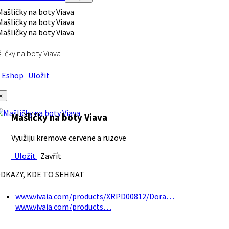
ličky na boty Viava
Eshop
Uložit
×
Mašličky na boty Viava
Využiju kremove cervene a ruzove
Uložit
Zavřít
DKAZY, KDE TO SEHNAT
www.vivaia.com/products/XRPD00812/Dora…
www.vivaia.com/products…