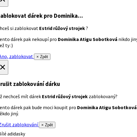
ablokovat dárek
pro Dominika…
hceš si zablokovat
Estrid růžový strojek
?
ento dárek pak nekoupí pro
Dominika Atigu Sobotková
nikdo jin
ež ty :)
no, zablokovat
× Zpět
×
rušit zablokování dárku
ž nechceš mít dárek
Estrid růžový strojek
zablokovaný?
ento dárek pak bude moci koupit pro
Dominika Atigu Sobotková
ěkdo jiný.
rušit zablokování
× Zpět