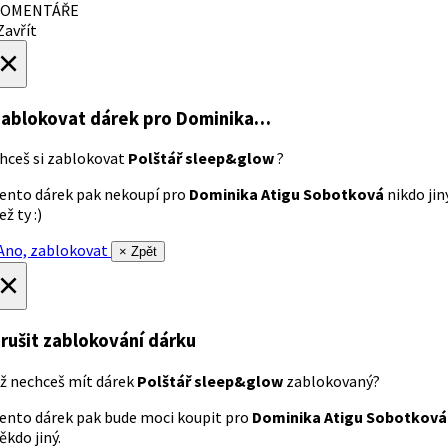
OMENTÁŘE
avřít
×
ablokovat dárek
pro Dominika…
hceš si zablokovat
Polštář sleep&glow
?
ento dárek pak nekoupí pro
Dominika Atigu Sobotková
nikdo jin
ež ty :)
no, zablokovat
× Zpět
×
rušit zablokování dárku
ž nechceš mít dárek
Polštář sleep&glow
zablokovaný?
ento dárek pak bude moci koupit pro
Dominika Atigu Sobotková
ěkdo jiný.