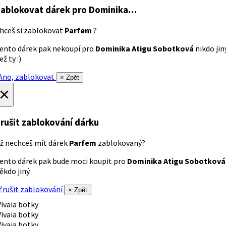
ablokovat dárek
pro Dominika…
hceš si zablokovat
Parfem
?
ento dárek pak nekoupí pro
Dominika Atigu Sobotková
nikdo jin
ež ty :)
no, zablokovat
× Zpět
×
rušit zablokování dárku
ž nechceš mít dárek
Parfem
zablokovaný?
ento dárek pak bude moci koupit pro
Dominika Atigu Sobotková
ěkdo jiný.
rušit zablokování
× Zpět