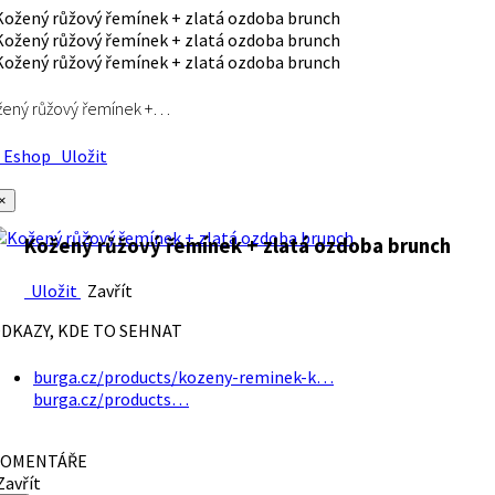
ený růžový řemínek +…
Eshop
Uložit
×
Kožený růžový řemínek + zlatá ozdoba brunch
Uložit
Zavřít
DKAZY, KDE TO SEHNAT
burga.cz/products/kozeny-reminek-k…
burga.cz/products…
OMENTÁŘE
avřít