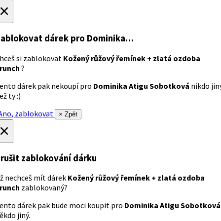
×
ablokovat dárek
pro Dominika…
hceš si zablokovat
Kožený růžový řemínek + zlatá ozdoba
runch
?
ento dárek pak nekoupí pro
Dominika Atigu Sobotková
nikdo jin
ež ty :)
no, zablokovat
× Zpět
×
rušit zablokování dárku
ž nechceš mít dárek
Kožený růžový řemínek + zlatá ozdoba
runch
zablokovaný?
ento dárek pak bude moci koupit pro
Dominika Atigu Sobotková
ěkdo jiný.