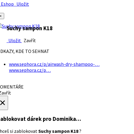
Eshop
Uložit
×
Suchy sampon K18
Uložit
Zavřít
DKAZY, KDE TO SEHNAT
www.sephora.cz/p/airwash-dry-shampoo-…
www.sephora.cz/p…
OMENTÁŘE
avřít
×
ablokovat dárek
pro Dominika…
hceš si zablokovat
Suchy sampon K18
?