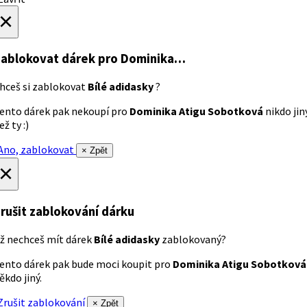
×
ablokovat dárek
pro Dominika…
hceš si zablokovat
Bílé adidasky
?
ento dárek pak nekoupí pro
Dominika Atigu Sobotková
nikdo jin
ež ty :)
no, zablokovat
× Zpět
×
rušit zablokování dárku
ž nechceš mít dárek
Bílé adidasky
zablokovaný?
ento dárek pak bude moci koupit pro
Dominika Atigu Sobotková
ěkdo jiný.
rušit zablokování
× Zpět