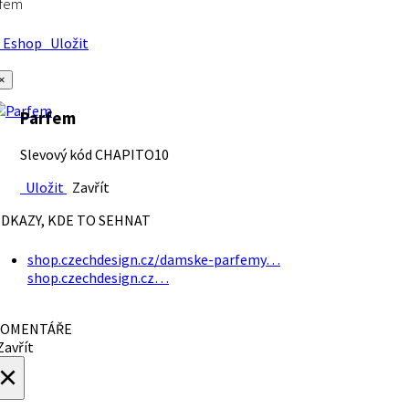
rfem
Eshop
Uložit
×
Parfem
Slevový kód CHAPITO10
Uložit
Zavřít
DKAZY, KDE TO SEHNAT
shop.czechdesign.cz/damske-parfemy…
shop.czechdesign.cz…
OMENTÁŘE
avřít
×