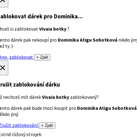
ablokovat dárek
pro Dominika…
hceš si zablokovat
Vivaia botky
?
ento dárek pak nekoupí pro
Dominika Atigu Sobotková
nikdo jin
ež ty :)
no, zablokovat
× Zpět
×
rušit zablokování dárku
ž nechceš mít dárek
Vivaia botky
zablokovaný?
ento dárek pak bude moci koupit pro
Dominika Atigu Sobotková
ěkdo jiný.
rušit zablokování
× Zpět