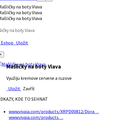
ličky na boty Viava
Eshop
Uložit
×
Mašličky na boty Viava
Využiju kremove cervene a ruzove
Uložit
Zavřít
DKAZY, KDE TO SEHNAT
www.vivaia.com/products/XRPD00812/Dora…
www.vivaia.com/products…