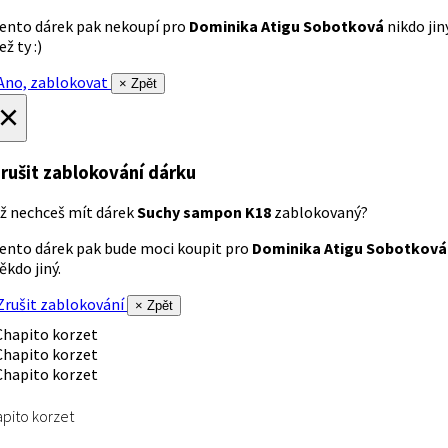
ento dárek pak nekoupí pro
Dominika Atigu Sobotková
nikdo jin
ež ty :)
no, zablokovat
× Zpět
×
rušit zablokování dárku
ž nechceš mít dárek
Suchy sampon K18
zablokovaný?
ento dárek pak bude moci koupit pro
Dominika Atigu Sobotková
ěkdo jiný.
rušit zablokování
× Zpět
pito korzet