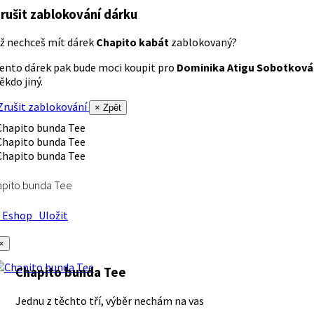
rušit zablokování dárku
ž nechceš mít dárek
Chapito kabát
zablokovaný?
ento dárek pak bude moci koupit pro
Dominika Atigu Sobotková
ěkdo jiný.
rušit zablokování
× Zpět
apito bunda Tee
Eshop
Uložit
×
Chapito bunda Tee
Jednu z těchto tří, výběr nechám na vas