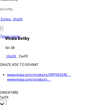
aia botky
Eshop
Uložit
×
Vivaia botky
Vel 38
Uložit
Zavřít
DKAZY, KDE TO SEHNAT
www.vivaia.com/products/XRPD01036…
www.vivaia.com/products…
OMENTÁŘE
avřít
×