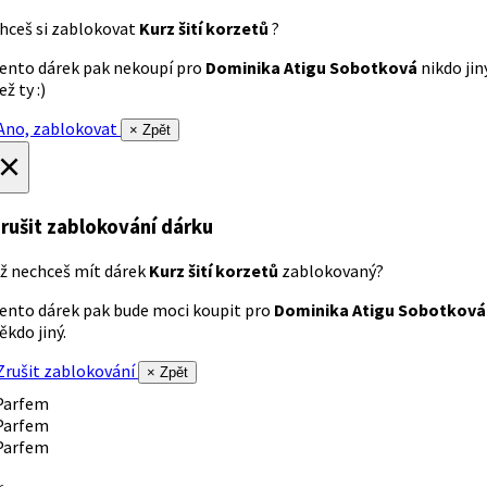
hceš si zablokovat
Kurz šití korzetů
?
ento dárek pak nekoupí pro
Dominika Atigu Sobotková
nikdo jin
ež ty :)
no, zablokovat
× Zpět
×
rušit zablokování dárku
ž nechceš mít dárek
Kurz šití korzetů
zablokovaný?
ento dárek pak bude moci koupit pro
Dominika Atigu Sobotková
ěkdo jiný.
rušit zablokování
× Zpět