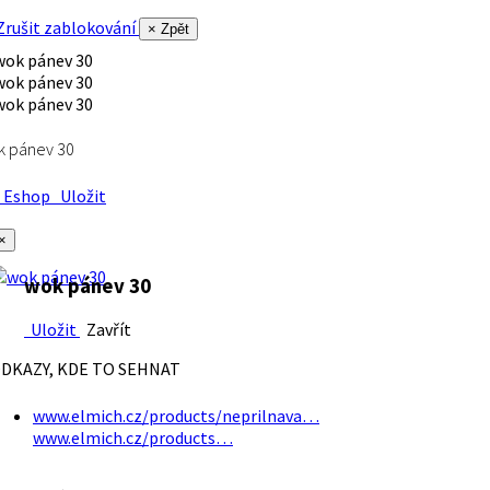
rušit zablokování
× Zpět
k pánev 30
Eshop
Uložit
×
wok pánev 30
Uložit
Zavřít
DKAZY, KDE TO SEHNAT
www.elmich.cz/products/neprilnava…
www.elmich.cz/products…