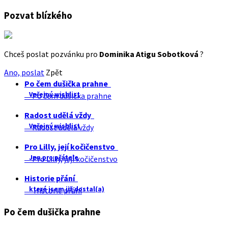
Pozvat blízkého
Chceš poslat pozvánku pro
Dominika Atigu Sobotková
?
Ano, poslat
Zpět
Po čem dušička prahne
Veřejný wishlist
Po čem dušička prahne
Radost udělá vždy
Veřejný wishlist
Radost udělá vždy
Pro Lilly, její kočičenstvo
Jen pro přátele
Pro Lilly, její kočičenstvo
Historie přání
které jsem již dostal(a)
Historie přání
Po čem dušička prahne