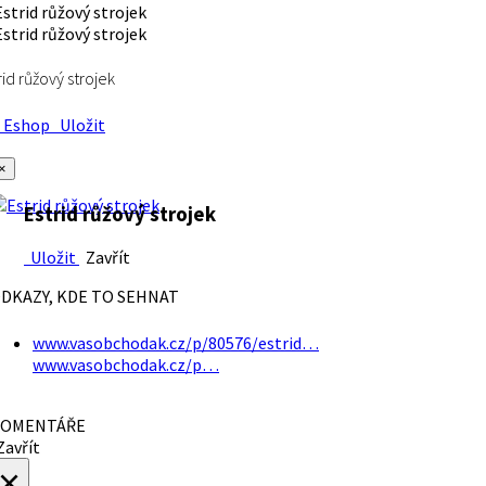
rid růžový strojek
Eshop
Uložit
×
Estrid růžový strojek
Uložit
Zavřít
DKAZY, KDE TO SEHNAT
www.vasobchodak.cz/p/80576/estrid…
www.vasobchodak.cz/p…
OMENTÁŘE
avřít
×