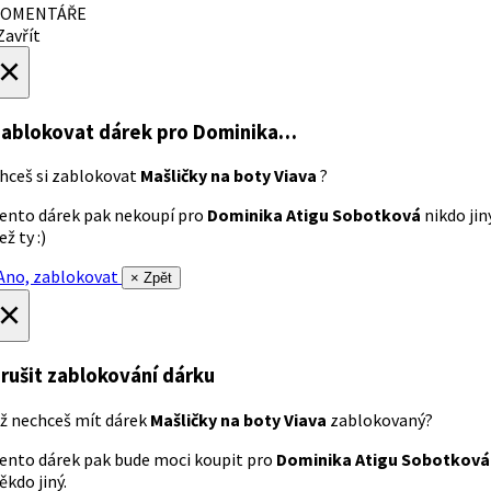
OMENTÁŘE
avřít
×
ablokovat dárek
pro Dominika…
hceš si zablokovat
Mašličky na boty Viava
?
ento dárek pak nekoupí pro
Dominika Atigu Sobotková
nikdo jin
ež ty :)
no, zablokovat
× Zpět
×
rušit zablokování dárku
ž nechceš mít dárek
Mašličky na boty Viava
zablokovaný?
ento dárek pak bude moci koupit pro
Dominika Atigu Sobotková
ěkdo jiný.