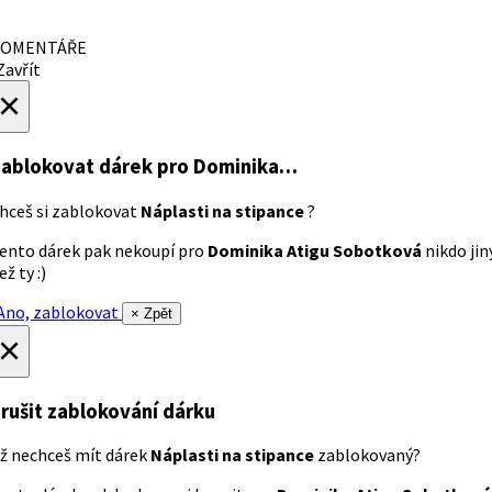
OMENTÁŘE
avřít
×
ablokovat dárek
pro Dominika…
hceš si zablokovat
Náplasti na stipance
?
ento dárek pak nekoupí pro
Dominika Atigu Sobotková
nikdo jin
ež ty :)
no, zablokovat
× Zpět
×
rušit zablokování dárku
ž nechceš mít dárek
Náplasti na stipance
zablokovaný?