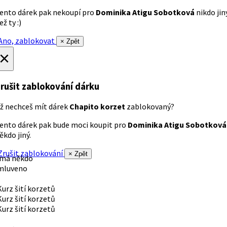
ento dárek pak nekoupí pro
Dominika Atigu Sobotková
nikdo jin
ež ty :)
no, zablokovat
× Zpět
×
rušit zablokování dárku
ž nechceš mít dárek
Chapito korzet
zablokovaný?
ento dárek pak bude moci koupit pro
Dominika Atigu Sobotková
ěkdo jiný.
rušit zablokování
× Zpět
 má někdo
mluveno