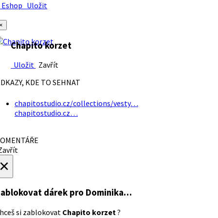
Eshop
Uložit
×
Chapito korzet
Uložit
Zavřít
DKAZY, KDE TO SEHNAT
chapitostudio.cz/collections/vesty…
chapitostudio.cz…
OMENTÁŘE
avřít
×
ablokovat dárek
pro Dominika…
hceš si zablokovat
Chapito korzet
?