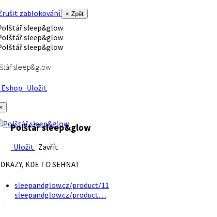
rušit zablokování
× Zpět
štář sleep&glow
Eshop
Uložit
×
Polštář sleep&glow
Uložit
Zavřít
DKAZY, KDE TO SEHNAT
sleepandglow.cz/product/11
sleepandglow.cz/product…