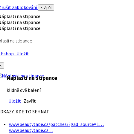
rušit zablokování
× Zpět
lasti na stipance
Eshop
Uložit
×
Náplasti na stipance
klidně dvě balení
Uložit
Zavřít
DKAZY, KDE TO SEHNAT
www.beautytape.cz/patches/?gad_source=1…
www.beautytape.cz…