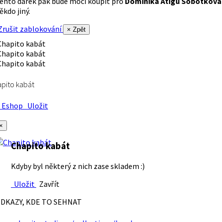
ento dárek pak bude moci koupit pro
Dominika Atigu Sobotková
ěkdo jiný.
rušit zablokování
× Zpět
pito kabát
Eshop
Uložit
×
Chapito kabát
Kdyby byl některý z nich zase skladem :)
Uložit
Zavřít
DKAZY, KDE TO SEHNAT