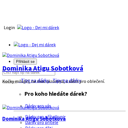
Login
Přihlásit se
Dominika Atigu Sobotková
Tipy na dárky
Tipy na dárky
Kočky milující, ne moc skromná, s vášni pro oblečení.
Pro koho hledáte dárek?
Dárky pro vás
Dárky pro přítelkyni
Dominika Atigu Sobotková
Dárky pro přítele