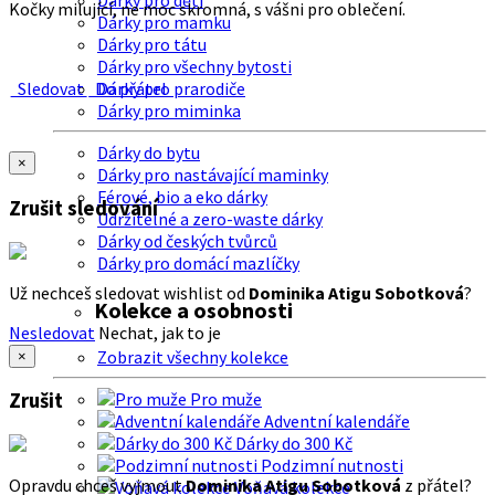
Dárky pro děti
Kočky milující, ne moc skromná, s vášni pro oblečení.
Dárky pro mamku
Dárky pro tátu
Dárky pro všechny bytosti
Sledovat
Do přátel
Dárky pro prarodiče
Dárky pro miminka
Dárky do bytu
×
Dárky pro nastávající maminky
Férové, bio a eko dárky
Zrušit sledování
Udržitelné a zero-waste dárky
Dárky od českých tvůrců
Dárky pro domácí mazlíčky
Už nechceš sledovat wishlist od
Dominika Atigu Sobotková
?
Kolekce a osobnosti
Nesledovat
Nechat, jak to je
Zobrazit všechny kolekce
×
Zrušit
Pro muže
Adventní kalendáře
Dárky do 300 Kč
Podzimní nutnosti
Opravdu chceš vyjmout
Dominika Atigu Sobotková
z přátel?
Voňavá kolekce