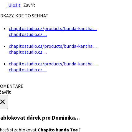
Uložit
Zavřít
DKAZY, KDE TO SEHNAT
chapitostudio.cz/products/bunda-kantha…
chapitostudio.cz…
chapitostudio.cz/products/bunda-kantha…
chapitostudio.cz…
chapitostudio.cz/products/bunda-kantha…
chapitostudio.cz…
OMENTÁŘE
avřít
×
ablokovat dárek
pro Dominika…
hceš si zablokovat
Chapito bunda Tee
?