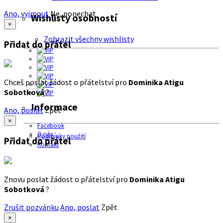
Ano, vyjmout
Ne, ponechat
Wishlisty osobností
×
Zobrazit všechny wishlisty
Přidat do přátel
Chceš poslat žádost o přátelství pro
Dominika Atigu
Sobotková
?
Informace
Ano, poslat
Zpět
×
Facebook
O nás
Podmínky použití
Přidat do přátel
Kontakt
Znovu poslat žádost o přátelství pro
Dominika Atigu
Sobotková
?
Zrušit pozvánku
Ano, poslat
Zpět
×