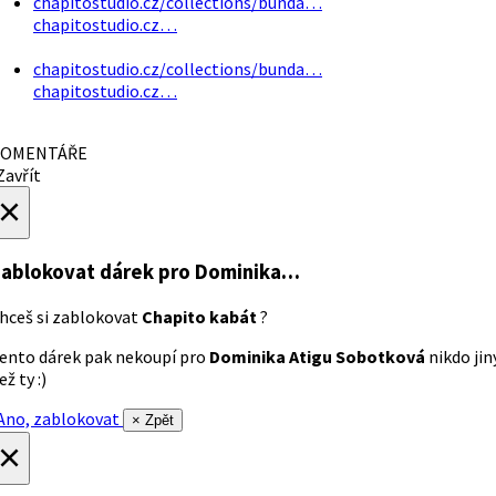
chapitostudio.cz/collections/bunda…
chapitostudio.cz…
chapitostudio.cz/collections/bunda…
chapitostudio.cz…
OMENTÁŘE
avřít
×
ablokovat dárek
pro Dominika…
hceš si zablokovat
Chapito kabát
?
ento dárek pak nekoupí pro
Dominika Atigu Sobotková
nikdo jin
ež ty :)
no, zablokovat
× Zpět
×