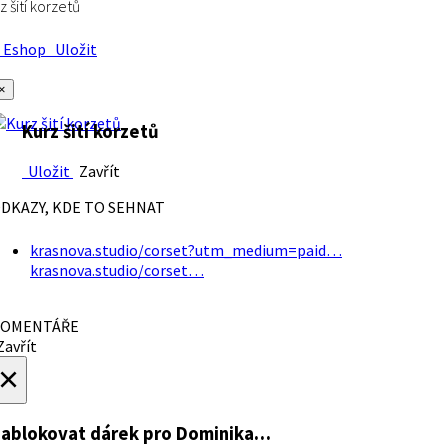
z šití korzetů
Eshop
Uložit
×
Kurz šití korzetů
Uložit
Zavřít
DKAZY, KDE TO SEHNAT
krasnova.studio/corset?utm_medium=paid…
krasnova.studio/corset…
OMENTÁŘE
avřít
×
ablokovat dárek
pro Dominika…