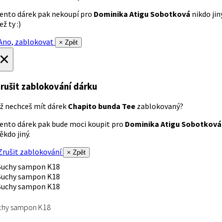
ento dárek pak nekoupí pro
Dominika Atigu Sobotková
nikdo jin
ež ty :)
no, zablokovat
× Zpět
×
rušit zablokování dárku
ž nechceš mít dárek
Chapito bunda Tee
zablokovaný?
ento dárek pak bude moci koupit pro
Dominika Atigu Sobotková
ěkdo jiný.
rušit zablokování
× Zpět
chy sampon K18