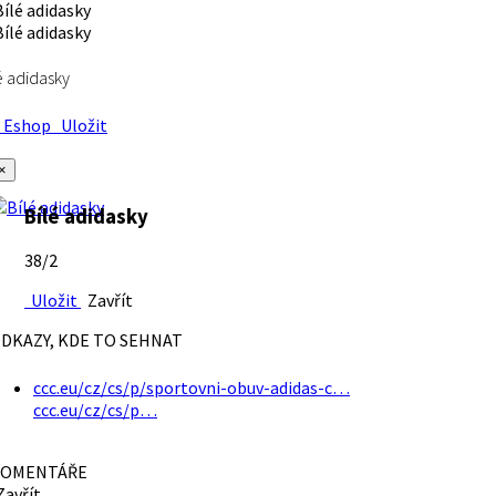
é adidasky
Eshop
Uložit
×
Bílé adidasky
38/2
Uložit
Zavřít
DKAZY, KDE TO SEHNAT
ccc.eu/cz/cs/p/sportovni-obuv-adidas-c…
ccc.eu/cz/cs/p…
OMENTÁŘE
avřít