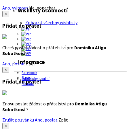
Ano, vyjmout
Ne, ponechat
Wishlisty osobností
×
Zobrazit všechny wishlisty
Přidat do přátel
Chceš poslat žádost o přátelství pro
Dominika Atigu
Sobotková
?
Informace
Ano, poslat
Zpět
×
Facebook
O nás
Podmínky použití
Přidat do přátel
Kontakt
Znovu poslat žádost o přátelství pro
Dominika Atigu
Sobotková
?
Zrušit pozvánku
Ano, poslat
Zpět
×