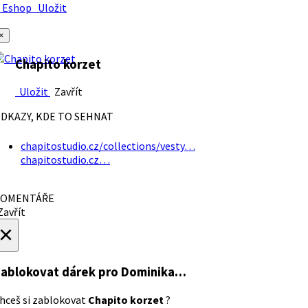
Eshop
Uložit
×
Chapito korzet
Uložit
Zavřít
DKAZY, KDE TO SEHNAT
chapitostudio.cz/collections/vesty…
chapitostudio.cz…
OMENTÁŘE
avřít
×
ablokovat dárek
pro Dominika…
hceš si zablokovat
Chapito korzet
?