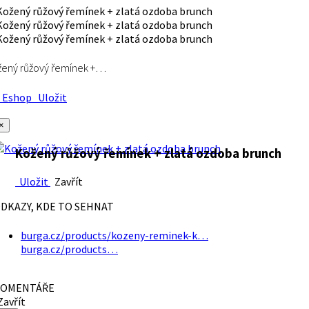
ený růžový řemínek +…
Eshop
Uložit
×
Kožený růžový řemínek + zlatá ozdoba brunch
Uložit
Zavřít
DKAZY, KDE TO SEHNAT
burga.cz/products/kozeny-reminek-k…
burga.cz/products…
OMENTÁŘE
avřít