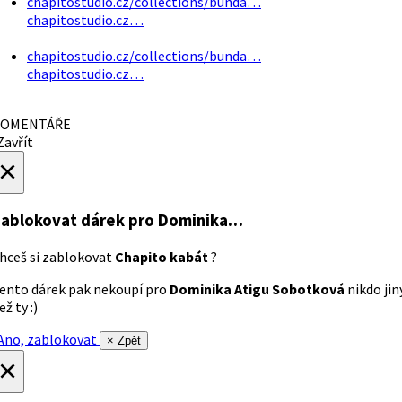
chapitostudio.cz/collections/bunda…
chapitostudio.cz…
chapitostudio.cz/collections/bunda…
chapitostudio.cz…
OMENTÁŘE
avřít
×
ablokovat dárek
pro Dominika…
hceš si zablokovat
Chapito kabát
?
ento dárek pak nekoupí pro
Dominika Atigu Sobotková
nikdo jin
ež ty :)
no, zablokovat
× Zpět
×