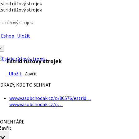
rid růžový strojek
Eshop
Uložit
×
Estrid růžový strojek
Uložit
Zavřít
DKAZY, KDE TO SEHNAT
www.vasobchodak.cz/p/80576/estrid…
www.vasobchodak.cz/p…
OMENTÁŘE
avřít
×