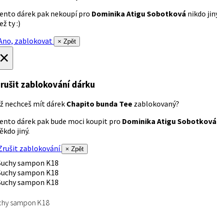
ento dárek pak nekoupí pro
Dominika Atigu Sobotková
nikdo jin
ež ty :)
no, zablokovat
× Zpět
×
rušit zablokování dárku
ž nechceš mít dárek
Chapito bunda Tee
zablokovaný?
ento dárek pak bude moci koupit pro
Dominika Atigu Sobotková
ěkdo jiný.
rušit zablokování
× Zpět
chy sampon K18