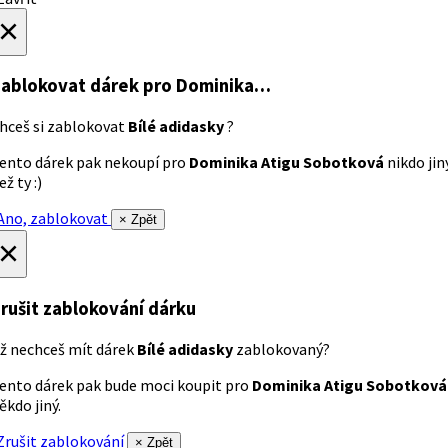
×
ablokovat dárek
pro Dominika…
hceš si zablokovat
Bílé adidasky
?
ento dárek pak nekoupí pro
Dominika Atigu Sobotková
nikdo jin
ež ty :)
no, zablokovat
× Zpět
×
rušit zablokování dárku
ž nechceš mít dárek
Bílé adidasky
zablokovaný?
ento dárek pak bude moci koupit pro
Dominika Atigu Sobotková
ěkdo jiný.
rušit zablokování
× Zpět