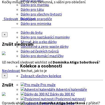
Dárky pro děti
Kočky milující, ne moc skromná, s vášni pro oblečení.
Dárky pro mamku
Dárky pro tátu
Dárky pro všechny bytosti
Sledovat
Do přátel
Dárky pro prarodiče
Dárky pro miminka
Dárky do bytu
×
Dárky pro nastávající maminky
Férové, bio a eko dárky
Zrušit sledování
Udržitelné a zero-waste dárky
Dárky od českých tvůrců
Dárky pro domácí mazlíčky
Už nechceš sledovat wishlist od
Dominika Atigu Sobotková
?
Kolekce a osobnosti
Nesledovat
Nechat, jak to je
Zobrazit všechny kolekce
×
Zrušit
Pro muže
Adventní kalendáře
Dárky do 300 Kč
Podzimní nutnosti
Opravdu chceš vyjmout
Dominika Atigu Sobotková
z přátel?
Voňavá kolekce