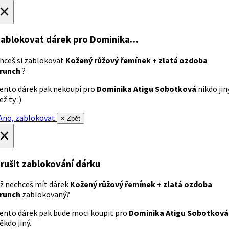
×
ablokovat dárek
pro Dominika…
hceš si zablokovat
Kožený růžový řemínek + zlatá ozdoba
runch
?
ento dárek pak nekoupí pro
Dominika Atigu Sobotková
nikdo jin
ež ty :)
no, zablokovat
× Zpět
×
rušit zablokování dárku
ž nechceš mít dárek
Kožený růžový řemínek + zlatá ozdoba
runch
zablokovaný?
ento dárek pak bude moci koupit pro
Dominika Atigu Sobotková
ěkdo jiný.