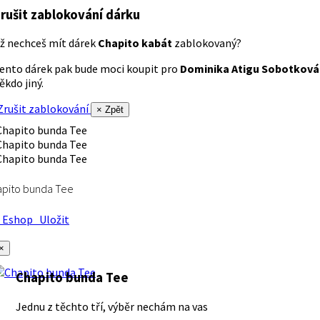
rušit zablokování dárku
ž nechceš mít dárek
Chapito kabát
zablokovaný?
ento dárek pak bude moci koupit pro
Dominika Atigu Sobotková
ěkdo jiný.
rušit zablokování
× Zpět
apito bunda Tee
Eshop
Uložit
×
Chapito bunda Tee
Jednu z těchto tří, výběr nechám na vas