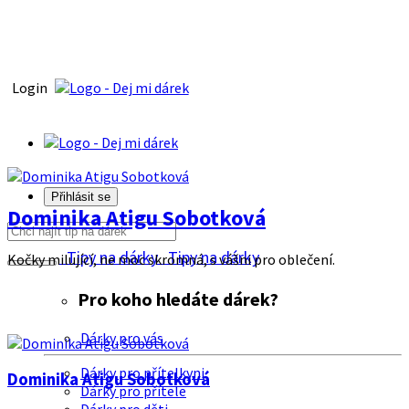
Login
Přihlásit se
Dominika Atigu Sobotková
Tipy na dárky
Tipy na dárky
Kočky milující, ne moc skromná, s vášni pro oblečení.
Pro koho hledáte dárek?
Dárky pro vás
Dárky pro přítelkyni
Dominika Atigu Sobotková
Dárky pro přítele