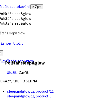
rušit zablokování
× Zpět
štář sleep&glow
Eshop
Uložit
×
Polštář sleep&glow
Uložit
Zavřít
DKAZY, KDE TO SEHNAT
sleepandglow.cz/product/11
sleepandglow.cz/product…