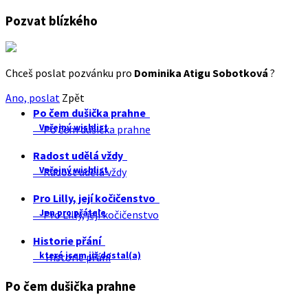
Pozvat blízkého
Chceš poslat pozvánku pro
Dominika Atigu Sobotková
?
Ano, poslat
Zpět
Po čem dušička prahne
Veřejný wishlist
Po čem dušička prahne
Radost udělá vždy
Veřejný wishlist
Radost udělá vždy
Pro Lilly, její kočičenstvo
Jen pro přátele
Pro Lilly, její kočičenstvo
Historie přání
které jsem již dostal(a)
Historie přání
Po čem dušička prahne