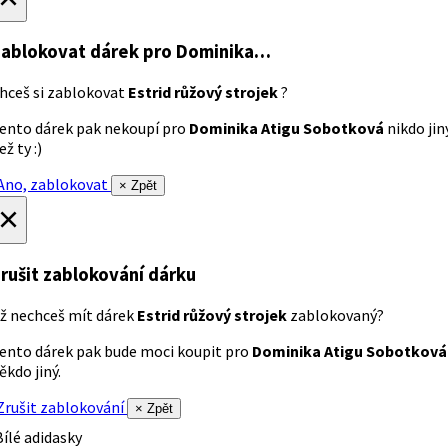
ablokovat dárek
pro Dominika…
hceš si zablokovat
Estrid růžový strojek
?
ento dárek pak nekoupí pro
Dominika Atigu Sobotková
nikdo jin
ež ty :)
no, zablokovat
× Zpět
×
rušit zablokování dárku
ž nechceš mít dárek
Estrid růžový strojek
zablokovaný?
ento dárek pak bude moci koupit pro
Dominika Atigu Sobotková
ěkdo jiný.
rušit zablokování
× Zpět