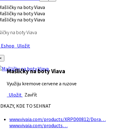
ličky na boty Viava
Eshop
Uložit
×
Mašličky na boty Viava
Využiju kremove cervene a ruzove
Uložit
Zavřít
DKAZY, KDE TO SEHNAT
www.vivaia.com/products/XRPD00812/Dora…
www.vivaia.com/products…