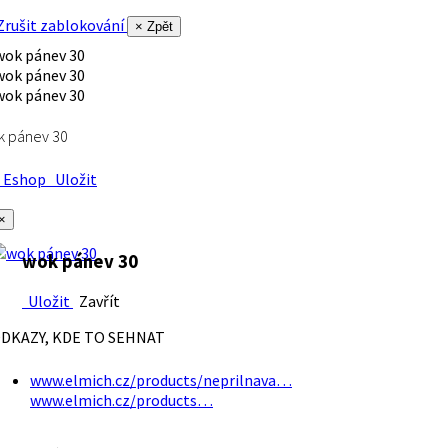
rušit zablokování
× Zpět
k pánev 30
Eshop
Uložit
×
wok pánev 30
Uložit
Zavřít
DKAZY, KDE TO SEHNAT
www.elmich.cz/products/neprilnava…
www.elmich.cz/products…