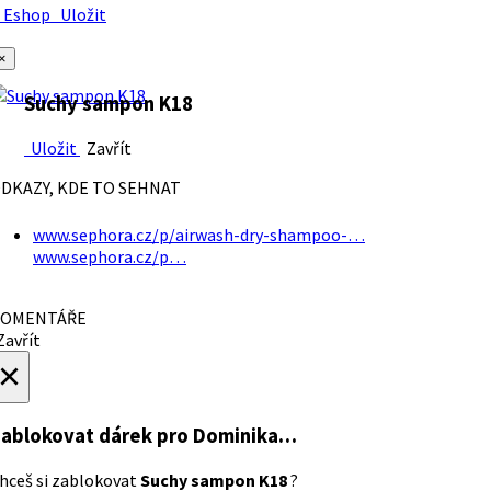
Eshop
Uložit
×
Suchy sampon K18
Uložit
Zavřít
DKAZY, KDE TO SEHNAT
www.sephora.cz/p/airwash-dry-shampoo-…
www.sephora.cz/p…
OMENTÁŘE
avřít
×
ablokovat dárek
pro Dominika…
hceš si zablokovat
Suchy sampon K18
?