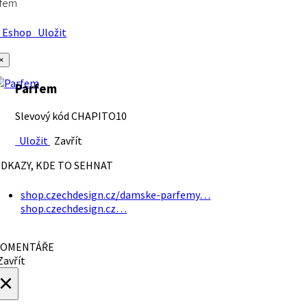
rfem
Eshop
Uložit
×
Parfem
Slevový kód CHAPITO10
Uložit
Zavřít
DKAZY, KDE TO SEHNAT
shop.czechdesign.cz/damske-parfemy…
shop.czechdesign.cz…
OMENTÁŘE
avřít
×