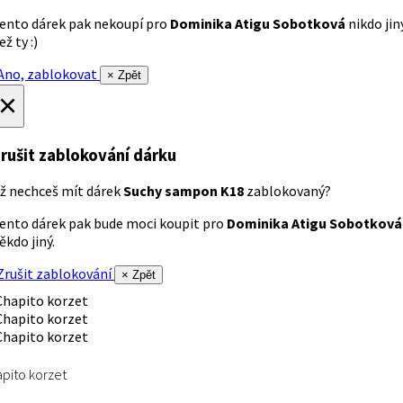
ento dárek pak nekoupí pro
Dominika Atigu Sobotková
nikdo jin
ež ty :)
no, zablokovat
× Zpět
×
rušit zablokování dárku
ž nechceš mít dárek
Suchy sampon K18
zablokovaný?
ento dárek pak bude moci koupit pro
Dominika Atigu Sobotková
ěkdo jiný.
rušit zablokování
× Zpět
pito korzet