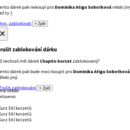
ento dárek pak nekoupí pro
Dominika Atigu Sobotková
nikdo jin
ež ty :)
no, zablokovat
× Zpět
×
rušit zablokování dárku
ž nechceš mít dárek
Chapito korzet
zablokovaný?
ento dárek pak bude moci koupit pro
Dominika Atigu Sobotková
ěkdo jiný.
rušit zablokování
× Zpět
 má někdo
mluveno