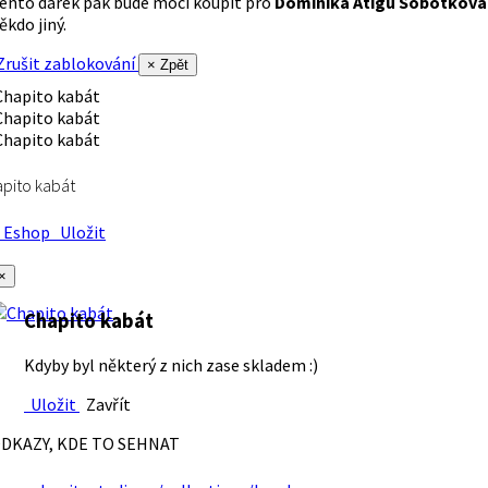
ento dárek pak bude moci koupit pro
Dominika Atigu Sobotková
ěkdo jiný.
rušit zablokování
× Zpět
pito kabát
Eshop
Uložit
×
Chapito kabát
Kdyby byl některý z nich zase skladem :)
Uložit
Zavřít
DKAZY, KDE TO SEHNAT