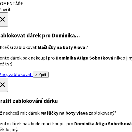
OMENTÁŘE
avřít
×
ablokovat dárek
pro Dominika…
hceš si zablokovat
Mašličky na boty Viava
?
ento dárek pak nekoupí pro
Dominika Atigu Sobotková
nikdo jin
ež ty :)
no, zablokovat
× Zpět
×
rušit zablokování dárku
ž nechceš mít dárek
Mašličky na boty Viava
zablokovaný?
ento dárek pak bude moci koupit pro
Dominika Atigu Sobotková
ěkdo jiný.