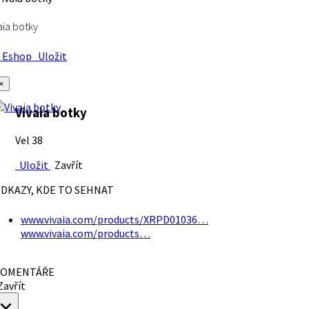
aia botky
Eshop
Uložit
×
Vivaia botky
Vel 38
Uložit
Zavřít
DKAZY, KDE TO SEHNAT
www.vivaia.com/products/XRPD01036…
www.vivaia.com/products…
OMENTÁŘE
avřít
×