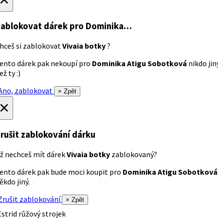
ablokovat dárek
pro Dominika…
hceš si zablokovat
Vivaia botky
?
ento dárek pak nekoupí pro
Dominika Atigu Sobotková
nikdo jin
ež ty :)
no, zablokovat
× Zpět
×
rušit zablokování dárku
ž nechceš mít dárek
Vivaia botky
zablokovaný?
ento dárek pak bude moci koupit pro
Dominika Atigu Sobotková
ěkdo jiný.
rušit zablokování
× Zpět