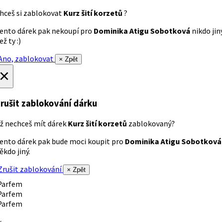
hceš si zablokovat
Kurz šití korzetů
?
ento dárek pak nekoupí pro
Dominika Atigu Sobotková
nikdo jin
ež ty :)
no, zablokovat
× Zpět
×
rušit zablokování dárku
ž nechceš mít dárek
Kurz šití korzetů
zablokovaný?
ento dárek pak bude moci koupit pro
Dominika Atigu Sobotková
ěkdo jiný.
rušit zablokování
× Zpět