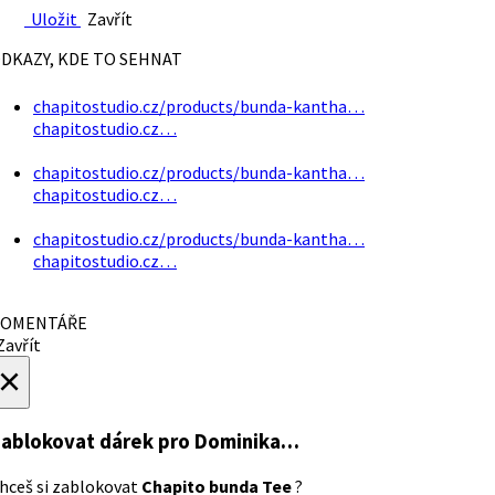
Uložit
Zavřít
DKAZY, KDE TO SEHNAT
chapitostudio.cz/products/bunda-kantha…
chapitostudio.cz…
chapitostudio.cz/products/bunda-kantha…
chapitostudio.cz…
chapitostudio.cz/products/bunda-kantha…
chapitostudio.cz…
OMENTÁŘE
avřít
×
ablokovat dárek
pro Dominika…
hceš si zablokovat
Chapito bunda Tee
?