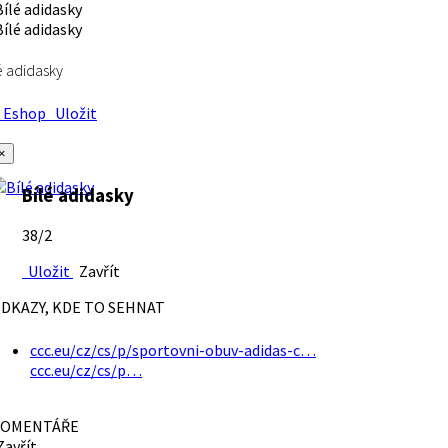
é adidasky
Eshop
Uložit
×
Bílé adidasky
38/2
Uložit
Zavřít
DKAZY, KDE TO SEHNAT
ccc.eu/cz/cs/p/sportovni-obuv-adidas-c…
ccc.eu/cz/cs/p…
OMENTÁŘE
avřít