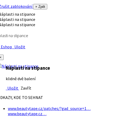
rušit zablokování
× Zpět
lasti na stipance
Eshop
Uložit
×
Náplasti na stipance
klidně dvě balení
Uložit
Zavřít
DKAZY, KDE TO SEHNAT
www.beautytape.cz/patches/?gad_source=1…
www.beautytape.cz…