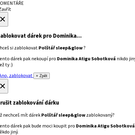
OMENTÁŘE
avřít
×
ablokovat dárek
pro Dominika…
hceš si zablokovat
Polštář sleep&glow
?
ento dárek pak nekoupí pro
Dominika Atigu Sobotková
nikdo jin
ež ty :)
no, zablokovat
× Zpět
×
rušit zablokování dárku
ž nechceš mít dárek
Polštář sleep&glow
zablokovaný?
ento dárek pak bude moci koupit pro
Dominika Atigu Sobotková
ěkdo jiný.