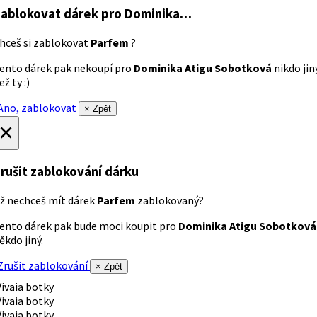
ablokovat dárek
pro Dominika…
hceš si zablokovat
Parfem
?
ento dárek pak nekoupí pro
Dominika Atigu Sobotková
nikdo jin
ež ty :)
no, zablokovat
× Zpět
×
rušit zablokování dárku
ž nechceš mít dárek
Parfem
zablokovaný?
ento dárek pak bude moci koupit pro
Dominika Atigu Sobotková
ěkdo jiný.
rušit zablokování
× Zpět