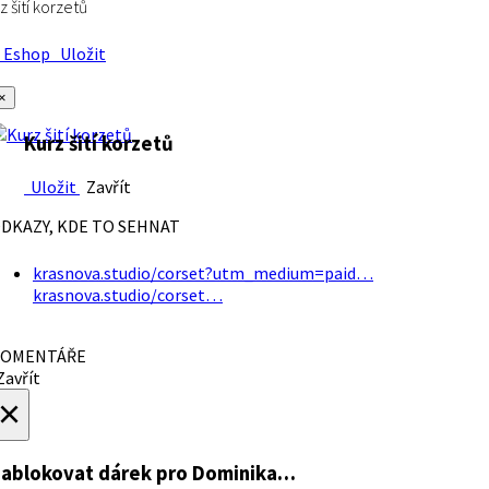
z šití korzetů
Eshop
Uložit
×
Kurz šití korzetů
Uložit
Zavřít
DKAZY, KDE TO SEHNAT
krasnova.studio/corset?utm_medium=paid…
krasnova.studio/corset…
OMENTÁŘE
avřít
×
ablokovat dárek
pro Dominika…