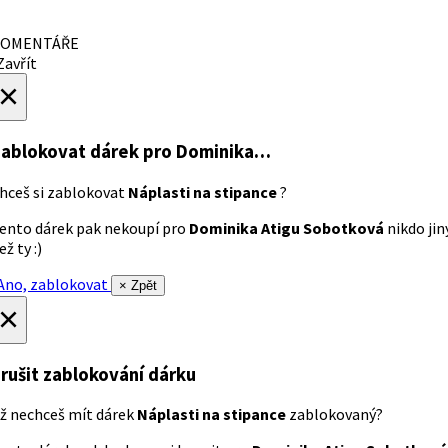
OMENTÁŘE
avřít
×
ablokovat dárek
pro Dominika…
hceš si zablokovat
Náplasti na stipance
?
ento dárek pak nekoupí pro
Dominika Atigu Sobotková
nikdo jin
ež ty :)
no, zablokovat
× Zpět
×
rušit zablokování dárku
ž nechceš mít dárek
Náplasti na stipance
zablokovaný?