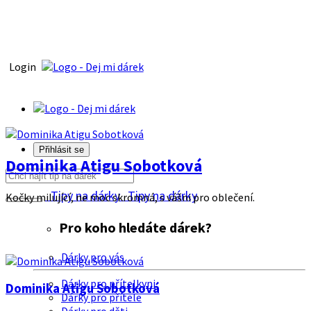
Login
Přihlásit se
Dominika Atigu Sobotková
Tipy na dárky
Tipy na dárky
Kočky milující, ne moc skromná, s vášni pro oblečení.
Pro koho hledáte dárek?
Dárky pro vás
Dárky pro přítelkyni
Dominika Atigu Sobotková
Dárky pro přítele