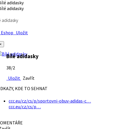
é adidasky
Eshop
Uložit
×
Bílé adidasky
38/2
Uložit
Zavřít
DKAZY, KDE TO SEHNAT
ccc.eu/cz/cs/p/sportovni-obuv-adidas-c…
ccc.eu/cz/cs/p…
OMENTÁŘE
avřít