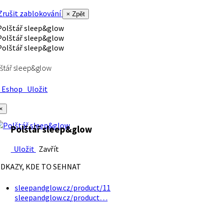
rušit zablokování
× Zpět
štář sleep&glow
Eshop
Uložit
×
Polštář sleep&glow
Uložit
Zavřít
DKAZY, KDE TO SEHNAT
sleepandglow.cz/product/11
sleepandglow.cz/product…