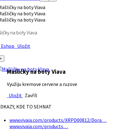
ličky na boty Viava
Eshop
Uložit
×
Mašličky na boty Viava
Využiju kremove cervene a ruzove
Uložit
Zavřít
DKAZY, KDE TO SEHNAT
www.vivaia.com/products/XRPD00812/Dora…
www.vivaia.com/products…