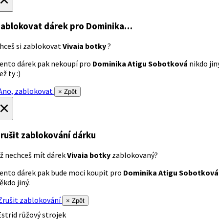
ablokovat dárek
pro Dominika…
hceš si zablokovat
Vivaia botky
?
ento dárek pak nekoupí pro
Dominika Atigu Sobotková
nikdo jin
ež ty :)
no, zablokovat
× Zpět
×
rušit zablokování dárku
ž nechceš mít dárek
Vivaia botky
zablokovaný?
ento dárek pak bude moci koupit pro
Dominika Atigu Sobotková
ěkdo jiný.
rušit zablokování
× Zpět