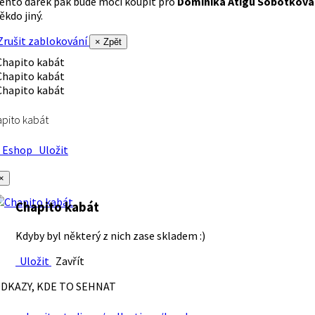
ento dárek pak bude moci koupit pro
Dominika Atigu Sobotková
ěkdo jiný.
rušit zablokování
× Zpět
pito kabát
Eshop
Uložit
×
Chapito kabát
Kdyby byl některý z nich zase skladem :)
Uložit
Zavřít
DKAZY, KDE TO SEHNAT