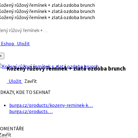
ený růžový řemínek +…
Eshop
Uložit
×
Kožený růžový řemínek + zlatá ozdoba brunch
Uložit
Zavřít
DKAZY, KDE TO SEHNAT
burga.cz/products/kozeny-reminek-k…
burga.cz/products…
OMENTÁŘE
avřít