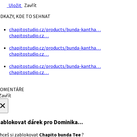
Uložit
Zavřít
DKAZY, KDE TO SEHNAT
chapitostudio.cz/products/bunda-kantha…
chapitostudio.cz…
chapitostudio.cz/products/bunda-kantha…
chapitostudio.cz…
chapitostudio.cz/products/bunda-kantha…
chapitostudio.cz…
OMENTÁŘE
avřít
×
ablokovat dárek
pro Dominika…
hceš si zablokovat
Chapito bunda Tee
?