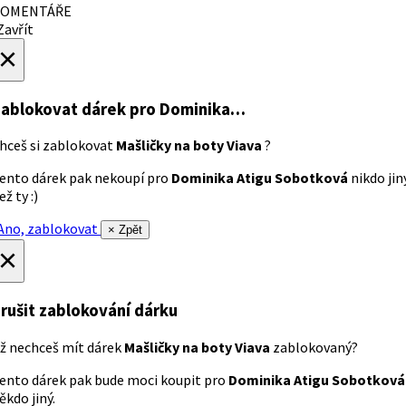
OMENTÁŘE
avřít
×
ablokovat dárek
pro Dominika…
hceš si zablokovat
Mašličky na boty Viava
?
ento dárek pak nekoupí pro
Dominika Atigu Sobotková
nikdo jin
ež ty :)
no, zablokovat
× Zpět
×
rušit zablokování dárku
ž nechceš mít dárek
Mašličky na boty Viava
zablokovaný?
ento dárek pak bude moci koupit pro
Dominika Atigu Sobotková
ěkdo jiný.