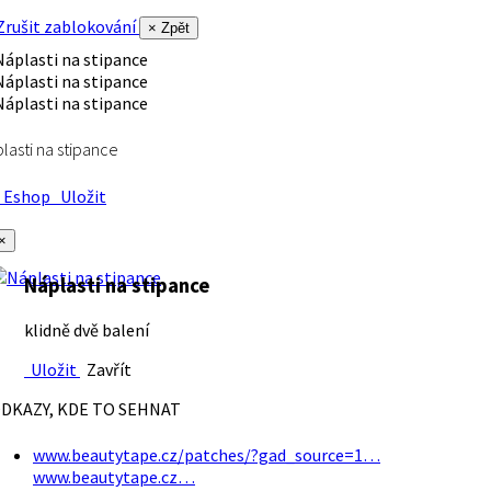
rušit zablokování
× Zpět
lasti na stipance
Eshop
Uložit
×
Náplasti na stipance
klidně dvě balení
Uložit
Zavřít
DKAZY, KDE TO SEHNAT
www.beautytape.cz/patches/?gad_source=1…
www.beautytape.cz…