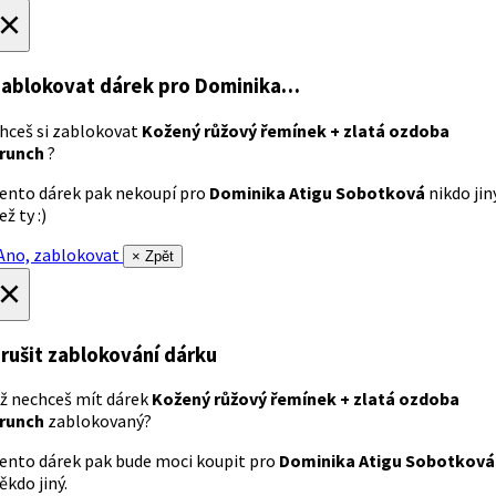
×
ablokovat dárek
pro Dominika…
hceš si zablokovat
Kožený růžový řemínek + zlatá ozdoba
runch
?
ento dárek pak nekoupí pro
Dominika Atigu Sobotková
nikdo jin
ež ty :)
no, zablokovat
× Zpět
×
rušit zablokování dárku
ž nechceš mít dárek
Kožený růžový řemínek + zlatá ozdoba
runch
zablokovaný?
ento dárek pak bude moci koupit pro
Dominika Atigu Sobotková
ěkdo jiný.