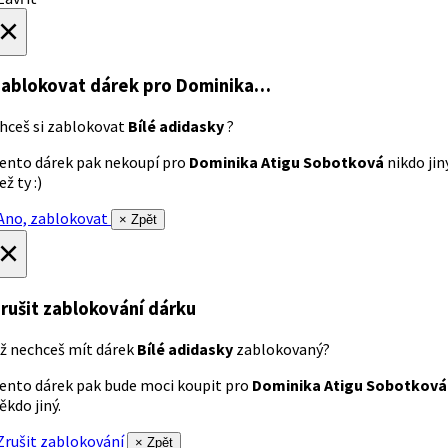
×
ablokovat dárek
pro Dominika…
hceš si zablokovat
Bílé adidasky
?
ento dárek pak nekoupí pro
Dominika Atigu Sobotková
nikdo jin
ež ty :)
no, zablokovat
× Zpět
×
rušit zablokování dárku
ž nechceš mít dárek
Bílé adidasky
zablokovaný?
ento dárek pak bude moci koupit pro
Dominika Atigu Sobotková
ěkdo jiný.
rušit zablokování
× Zpět