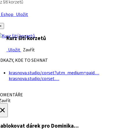
z šití korzetů
Eshop
Uložit
×
Kurz šití korzetů
Uložit
Zavřít
DKAZY, KDE TO SEHNAT
krasnova.studio/corset?utm_medium=paid…
krasnova.studio/corset…
OMENTÁŘE
avřít
×
ablokovat dárek
pro Dominika…