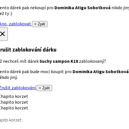
ento dárek pak nekoupí pro
Dominika Atigu Sobotková
nikdo jin
ež ty :)
no, zablokovat
× Zpět
×
rušit zablokování dárku
ž nechceš mít dárek
Suchy sampon K18
zablokovaný?
ento dárek pak bude moci koupit pro
Dominika Atigu Sobotková
ěkdo jiný.
rušit zablokování
× Zpět
pito korzet