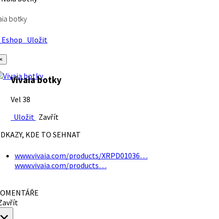
aia botky
Eshop
Uložit
×
Vivaia botky
Vel 38
Uložit
Zavřít
DKAZY, KDE TO SEHNAT
www.vivaia.com/products/XRPD01036…
www.vivaia.com/products…
OMENTÁŘE
avřít
×