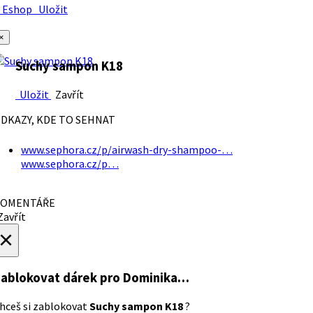
Eshop
Uložit
×
Suchy sampon K18
Uložit
Zavřít
DKAZY, KDE TO SEHNAT
www.sephora.cz/p/airwash-dry-shampoo-…
www.sephora.cz/p…
OMENTÁŘE
avřít
×
ablokovat dárek
pro Dominika…
hceš si zablokovat
Suchy sampon K18
?