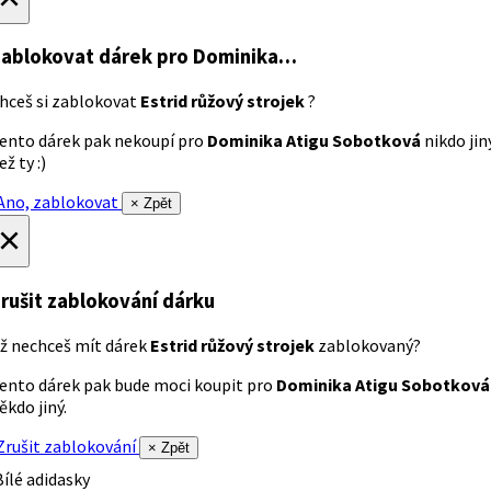
ablokovat dárek
pro Dominika…
hceš si zablokovat
Estrid růžový strojek
?
ento dárek pak nekoupí pro
Dominika Atigu Sobotková
nikdo jin
ež ty :)
no, zablokovat
× Zpět
×
rušit zablokování dárku
ž nechceš mít dárek
Estrid růžový strojek
zablokovaný?
ento dárek pak bude moci koupit pro
Dominika Atigu Sobotková
ěkdo jiný.
rušit zablokování
× Zpět