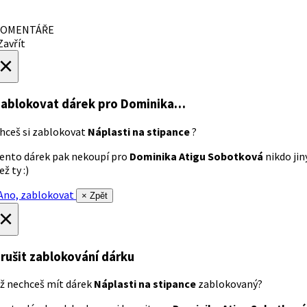
OMENTÁŘE
avřít
×
ablokovat dárek
pro Dominika…
hceš si zablokovat
Náplasti na stipance
?
ento dárek pak nekoupí pro
Dominika Atigu Sobotková
nikdo jin
ež ty :)
no, zablokovat
× Zpět
×
rušit zablokování dárku
ž nechceš mít dárek
Náplasti na stipance
zablokovaný?