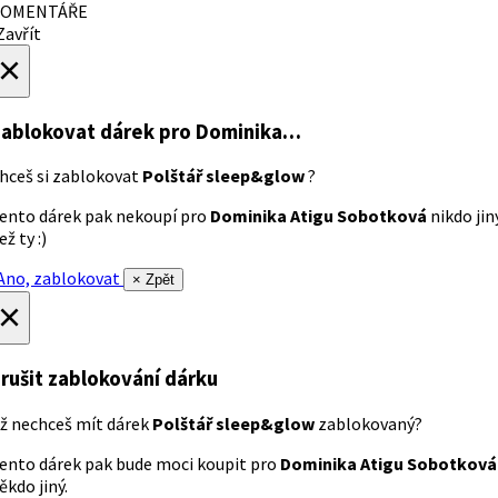
OMENTÁŘE
avřít
×
ablokovat dárek
pro Dominika…
hceš si zablokovat
Polštář sleep&glow
?
ento dárek pak nekoupí pro
Dominika Atigu Sobotková
nikdo jin
ež ty :)
no, zablokovat
× Zpět
×
rušit zablokování dárku
ž nechceš mít dárek
Polštář sleep&glow
zablokovaný?
ento dárek pak bude moci koupit pro
Dominika Atigu Sobotková
ěkdo jiný.