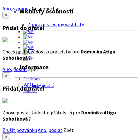
Ano, vyjmout
Ne, ponechat
Wishlisty osobností
×
Zobrazit všechny wishlisty
Přidat do přátel
Chceš poslat žádost o přátelství pro
Dominika Atigu
Sobotková
?
Informace
Ano, poslat
Zpět
×
Facebook
O nás
Podmínky použití
Přidat do přátel
Kontakt
Znovu poslat žádost o přátelství pro
Dominika Atigu
Sobotková
?
Zrušit pozvánku
Ano, poslat
Zpět
×