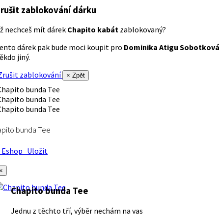
rušit zablokování dárku
ž nechceš mít dárek
Chapito kabát
zablokovaný?
ento dárek pak bude moci koupit pro
Dominika Atigu Sobotková
ěkdo jiný.
rušit zablokování
× Zpět
apito bunda Tee
Eshop
Uložit
×
Chapito bunda Tee
Jednu z těchto tří, výběr nechám na vas