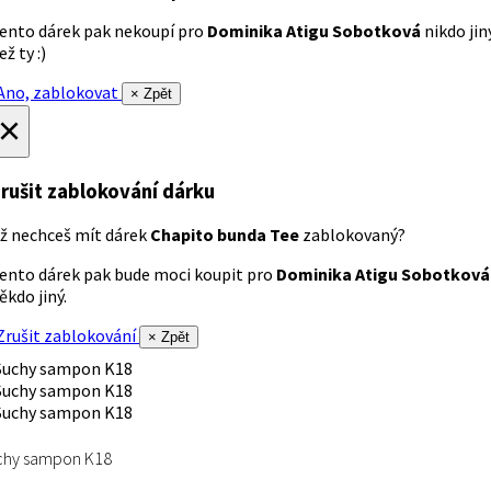
ento dárek pak nekoupí pro
Dominika Atigu Sobotková
nikdo jin
ež ty :)
no, zablokovat
× Zpět
×
rušit zablokování dárku
ž nechceš mít dárek
Chapito bunda Tee
zablokovaný?
ento dárek pak bude moci koupit pro
Dominika Atigu Sobotková
ěkdo jiný.
rušit zablokování
× Zpět
chy sampon K18