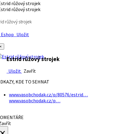
rid růžový strojek
Eshop
Uložit
×
Estrid růžový strojek
Uložit
Zavřít
DKAZY, KDE TO SEHNAT
www.vasobchodak.cz/p/80576/estrid…
www.vasobchodak.cz/p…
OMENTÁŘE
avřít
×