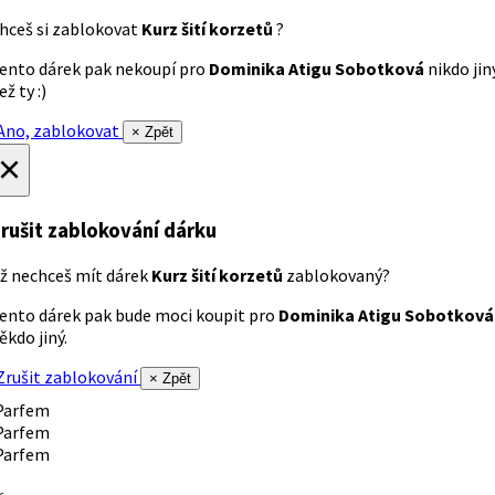
hceš si zablokovat
Kurz šití korzetů
?
ento dárek pak nekoupí pro
Dominika Atigu Sobotková
nikdo jin
ež ty :)
no, zablokovat
× Zpět
×
rušit zablokování dárku
ž nechceš mít dárek
Kurz šití korzetů
zablokovaný?
ento dárek pak bude moci koupit pro
Dominika Atigu Sobotková
ěkdo jiný.
rušit zablokování
× Zpět