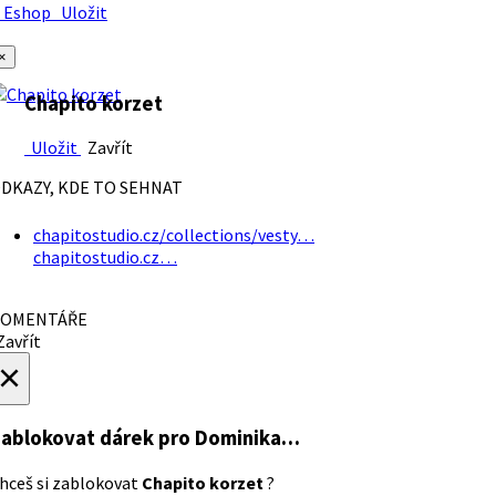
Eshop
Uložit
×
Chapito korzet
Uložit
Zavřít
DKAZY, KDE TO SEHNAT
chapitostudio.cz/collections/vesty…
chapitostudio.cz…
OMENTÁŘE
avřít
×
ablokovat dárek
pro Dominika…
hceš si zablokovat
Chapito korzet
?