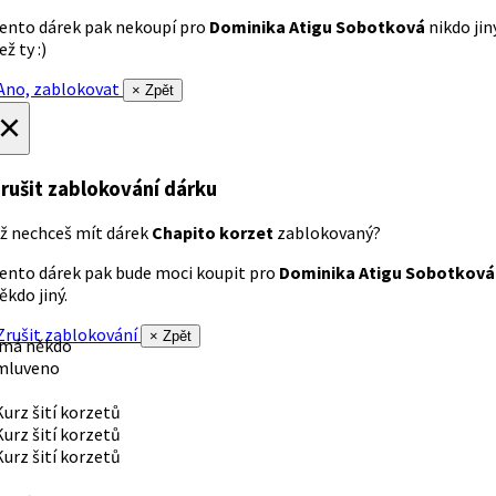
ento dárek pak nekoupí pro
Dominika Atigu Sobotková
nikdo jin
ež ty :)
no, zablokovat
× Zpět
×
rušit zablokování dárku
ž nechceš mít dárek
Chapito korzet
zablokovaný?
ento dárek pak bude moci koupit pro
Dominika Atigu Sobotková
ěkdo jiný.
rušit zablokování
× Zpět
 má někdo
mluveno