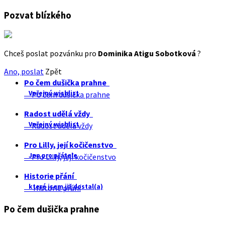
Pozvat blízkého
Chceš poslat pozvánku pro
Dominika Atigu Sobotková
?
Ano, poslat
Zpět
Po čem dušička prahne
Veřejný wishlist
Po čem dušička prahne
Radost udělá vždy
Veřejný wishlist
Radost udělá vždy
Pro Lilly, její kočičenstvo
Jen pro přátele
Pro Lilly, její kočičenstvo
Historie přání
které jsem již dostal(a)
Historie přání
Po čem dušička prahne