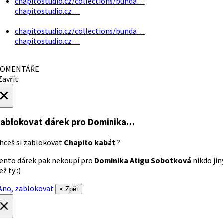
chapitostudio.cz/collections/bunda…
chapitostudio.cz…
chapitostudio.cz/collections/bunda…
chapitostudio.cz…
OMENTÁŘE
avřít
×
ablokovat dárek
pro Dominika…
hceš si zablokovat
Chapito kabát
?
ento dárek pak nekoupí pro
Dominika Atigu Sobotková
nikdo jin
ež ty :)
no, zablokovat
× Zpět
×