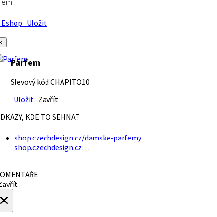
rfem
Eshop
Uložit
×
Parfem
Slevový kód CHAPITO10
Uložit
Zavřít
DKAZY, KDE TO SEHNAT
shop.czechdesign.cz/damske-parfemy…
shop.czechdesign.cz…
OMENTÁŘE
avřít
×