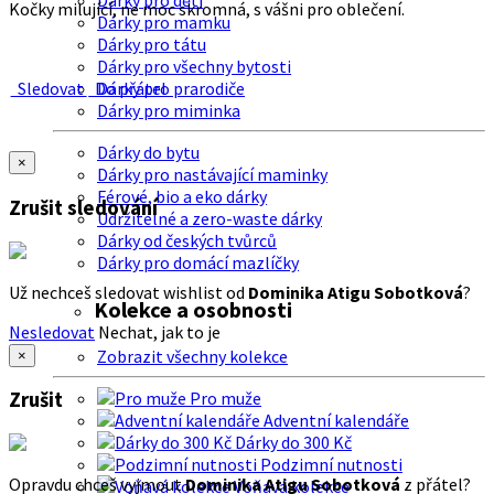
Dárky pro děti
Kočky milující, ne moc skromná, s vášni pro oblečení.
Dárky pro mamku
Dárky pro tátu
Dárky pro všechny bytosti
Sledovat
Do přátel
Dárky pro prarodiče
Dárky pro miminka
Dárky do bytu
×
Dárky pro nastávající maminky
Férové, bio a eko dárky
Zrušit sledování
Udržitelné a zero-waste dárky
Dárky od českých tvůrců
Dárky pro domácí mazlíčky
Už nechceš sledovat wishlist od
Dominika Atigu Sobotková
?
Kolekce a osobnosti
Nesledovat
Nechat, jak to je
Zobrazit všechny kolekce
×
Zrušit
Pro muže
Adventní kalendáře
Dárky do 300 Kč
Podzimní nutnosti
Opravdu chceš vyjmout
Dominika Atigu Sobotková
z přátel?
Voňavá kolekce