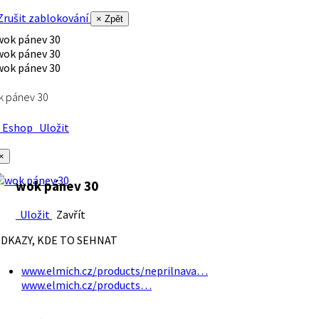
rušit zablokování
× Zpět
k pánev 30
Eshop
Uložit
×
wok pánev 30
Uložit
Zavřít
DKAZY, KDE TO SEHNAT
www.elmich.cz/products/neprilnava…
www.elmich.cz/products…