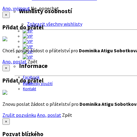
Ano, vyjmout
Ne, ponechat
Wishlisty osobností
×
Zobrazit všechny wishlisty
Přidat do přátel
Chceš poslat žádost o přátelství pro
Dominika Atigu Sobotkov
Ano, poslat
Zpět
Informace
×
Facebook
Přidat do přátel
O nás
Podmínky použití
Kontakt
Znovu poslat žádost o přátelství pro
Dominika Atigu Sobotkov
Zrušit pozvánku
Ano, poslat
Zpět
×
Pozvat blízkého