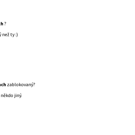
ch
?
 než ty :)
nch
zablokovaný?
někdo jiný.