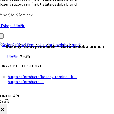
ený růžový řemínek +…
Eshop
Uložit
×
Kožený růžový řemínek + zlatá ozdoba brunch
Uložit
Zavřít
DKAZY, KDE TO SEHNAT
burga.cz/products/kozeny-reminek-k…
burga.cz/products…
OMENTÁŘE
avřít
×