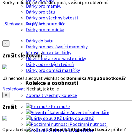
Dárky pro děti
Kočky milující, ne moc skromná, s vášni pro oblečení.
Dárky pro mamku
Dárky pro tátu
Dárky pro všechny bytosti
Sledovat
Do přátel
Dárky pro prarodiče
Dárky pro miminka
Dárky do bytu
×
Dárky pro nastávající maminky
Férové, bio a eko dárky
Zrušit sledování
Udržitelné a zero-waste dárky
Dárky od českých tvůrců
Dárky pro domácí mazlíčky
Už nechceš sledovat wishlist od
Dominika Atigu Sobotková
?
Kolekce a osobnosti
Nesledovat
Nechat, jak to je
Zobrazit všechny kolekce
×
Zrušit
Pro muže
Adventní kalendáře
Dárky do 300 Kč
Podzimní nutnosti
Opravdu chceš vyjmout
Dominika Atigu Sobotková
z přátel?
Voňavá kolekce