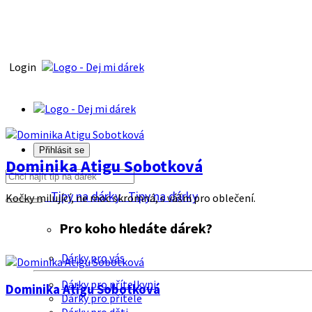
Login
Přihlásit se
Dominika Atigu Sobotková
Tipy na dárky
Tipy na dárky
Kočky milující, ne moc skromná, s vášni pro oblečení.
Pro koho hledáte dárek?
Dárky pro vás
Dárky pro přítelkyni
Dominika Atigu Sobotková
Dárky pro přítele