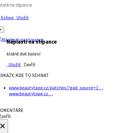
lasti na stipance
Eshop
Uložit
×
Náplasti na stipance
klidně dvě balení
Uložit
Zavřít
DKAZY, KDE TO SEHNAT
www.beautytape.cz/patches/?gad_source=1…
www.beautytape.cz…
OMENTÁŘE
avřít
×