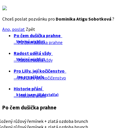
Chceš poslat pozvánku pro
Dominika Atigu Sobotková
?
Ano, poslat
Zpět
Po čem dušička prahne
Veřejný wishlist
Po čem dušička prahne
Radost udělá vždy
Veřejný wishlist
Radost udělá vždy
Pro Lilly, její kočičenstvo
Jen pro přátele
Pro Lilly, její kočičenstvo
Historie přání
které jsem již dostal(a)
Historie přání
Po čem dušička prahne