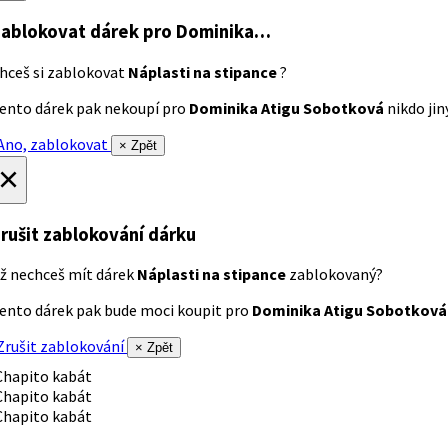
ablokovat dárek
pro Dominika…
hceš si zablokovat
Náplasti na stipance
?
ento dárek pak nekoupí pro
Dominika Atigu Sobotková
nikdo jiný
no, zablokovat
× Zpět
×
rušit zablokování dárku
ž nechceš mít dárek
Náplasti na stipance
zablokovaný?
ento dárek pak bude moci koupit pro
Dominika Atigu Sobotková
rušit zablokování
× Zpět