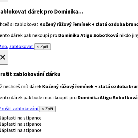
ablokovat dárek
pro Dominika…
hceš si zablokovat
Kožený růžový řemínek + zlatá ozdoba brun
ento dárek pak nekoupí pro
Dominika Atigu Sobotková
nikdo jiný
no, zablokovat
× Zpět
×
rušit zablokování dárku
ž nechceš mít dárek
Kožený růžový řemínek + zlatá ozdoba bru
ento dárek pak bude moci koupit pro
Dominika Atigu Sobotková
rušit zablokování
× Zpět