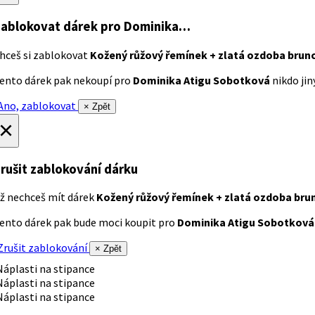
ablokovat dárek
pro Dominika…
hceš si zablokovat
Kožený růžový řemínek + zlatá ozdoba brun
ento dárek pak nekoupí pro
Dominika Atigu Sobotková
nikdo jiný
no, zablokovat
× Zpět
×
rušit zablokování dárku
ž nechceš mít dárek
Kožený růžový řemínek + zlatá ozdoba bru
ento dárek pak bude moci koupit pro
Dominika Atigu Sobotková
rušit zablokování
× Zpět