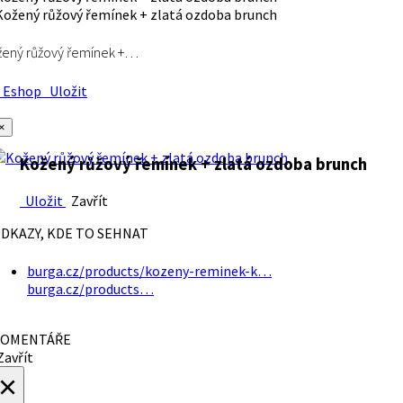
ený růžový řemínek +…
Eshop
Uložit
×
Kožený růžový řemínek + zlatá ozdoba brunch
Uložit
Zavřít
DKAZY, KDE TO SEHNAT
burga.cz/products/kozeny-reminek-k…
burga.cz/products…
OMENTÁŘE
avřít
×