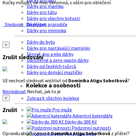
Dárky pro děti
Kočky milující, ne moc skromná, s vášni pro oblečení.
Dárky pro mamku
Dárky pro tátu
Dárky pro všechny bytosti
Sledovat
Do přátel
Dárky pro prarodiče
Dárky pro miminka
Dárky do bytu
×
Dárky pro nastávající maminky
Férové, bio a eko dárky
Zrušit sledování
Udržitelné a zero-waste dárky
Dárky od českých tvůrců
Dárky pro domácí mazlíčky
Už nechceš sledovat wishlist od
Dominika Atigu Sobotková
?
Kolekce a osobnosti
Nesledovat
Nechat, jak to je
Zobrazit všechny kolekce
×
Zrušit
Pro muže
Adventní kalendáře
Dárky do 300 Kč
Podzimní nutnosti
Opravdu chceš vyjmout
Dominika Atigu Sobotková
z přátel?
Voňavá kolekce