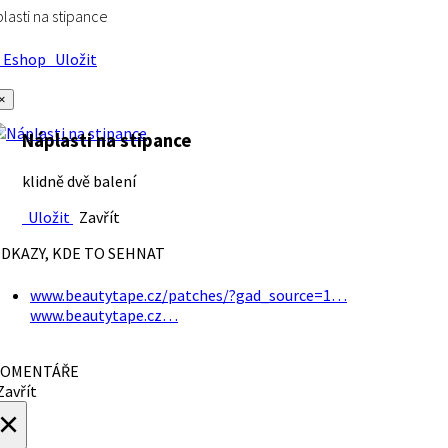
lasti na stipance
Eshop
Uložit
×
Náplasti na stipance
klidně dvě balení
Uložit
Zavřít
DKAZY, KDE TO SEHNAT
www.beautytape.cz/patches/?gad_source=1…
www.beautytape.cz…
OMENTÁŘE
avřít
×