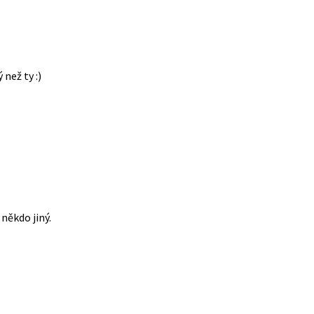
 než ty :)
někdo jiný.