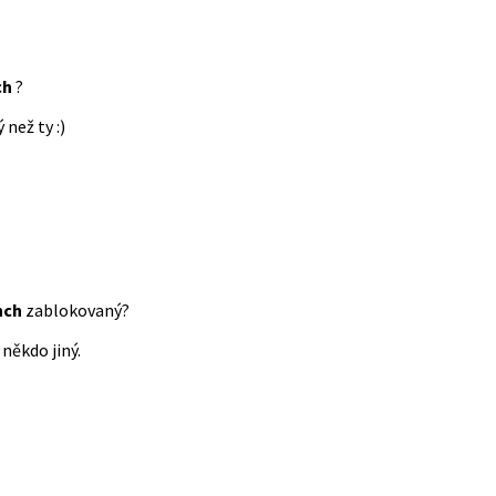
ch
?
 než ty :)
nch
zablokovaný?
někdo jiný.