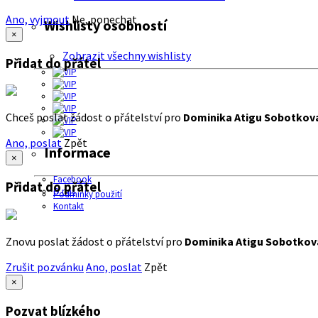
Ano, vyjmout
Ne, ponechat
Wishlisty osobností
×
Zobrazit všechny wishlisty
Přidat do přátel
Chceš poslat žádost o přátelství pro
Dominika Atigu Sobotkov
Ano, poslat
Zpět
Informace
×
Facebook
Přidat do přátel
O nás
Podmínky použití
Kontakt
Znovu poslat žádost o přátelství pro
Dominika Atigu Sobotkov
Zrušit pozvánku
Ano, poslat
Zpět
×
Pozvat blízkého