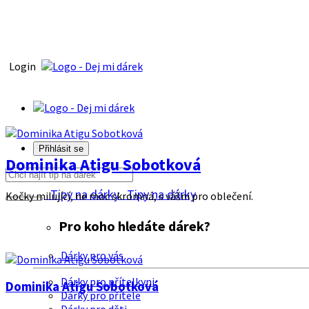
Login
Přihlásit se
Dominika Atigu Sobotková
Tipy na dárky
Tipy na dárky
Kočky milující, ne moc skromná, s vášni pro oblečení.
Pro koho hledáte dárek?
Dárky pro vás
Dárky pro přítelkyni
Dominika Atigu Sobotková
Dárky pro přítele