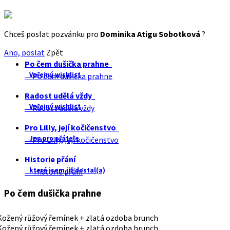
Chceš poslat pozvánku pro
Dominika Atigu Sobotková
?
Ano, poslat
Zpět
Po čem dušička prahne
Veřejný wishlist
Po čem dušička prahne
Radost udělá vždy
Veřejný wishlist
Radost udělá vždy
Pro Lilly, její kočičenstvo
Jen pro přátele
Pro Lilly, její kočičenstvo
Historie přání
které jsem již dostal(a)
Historie přání
Po čem dušička prahne