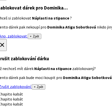
ablokovat dárek
pro Dominika…
hceš si zablokovat
Náplasti na stipance
?
ento dárek pak nekoupí pro
Dominika Atigu Sobotková
nikdo jiný
no, zablokovat
× Zpět
×
rušit zablokování dárku
ž nechceš mít dárek
Náplasti na stipance
zablokovaný?
ento dárek pak bude moci koupit pro
Dominika Atigu Sobotková
rušit zablokování
× Zpět