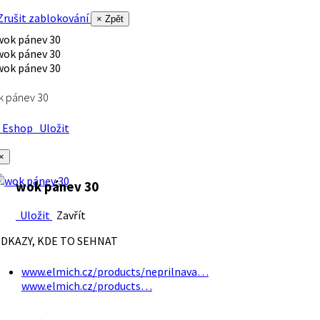
rušit zablokování
× Zpět
k pánev 30
Eshop
Uložit
×
wok pánev 30
Uložit
Zavřít
DKAZY, KDE TO SEHNAT
www.elmich.cz/products/neprilnava…
www.elmich.cz/products…