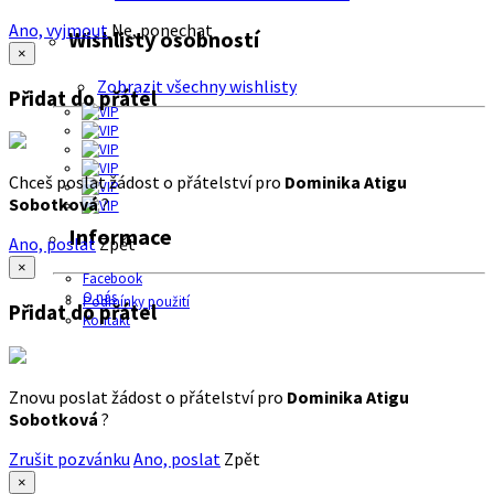
Ano, vyjmout
Ne, ponechat
Wishlisty osobností
×
Zobrazit všechny wishlisty
Přidat do přátel
Chceš poslat žádost o přátelství pro
Dominika Atigu
Sobotková
?
Informace
Ano, poslat
Zpět
×
Facebook
O nás
Podmínky použití
Přidat do přátel
Kontakt
Znovu poslat žádost o přátelství pro
Dominika Atigu
Sobotková
?
Zrušit pozvánku
Ano, poslat
Zpět
×