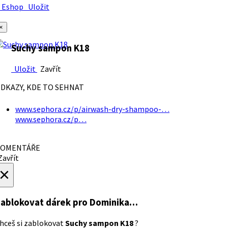
Eshop
Uložit
×
Suchy sampon K18
Uložit
Zavřít
DKAZY, KDE TO SEHNAT
www.sephora.cz/p/airwash-dry-shampoo-…
www.sephora.cz/p…
OMENTÁŘE
avřít
×
ablokovat dárek
pro Dominika…
hceš si zablokovat
Suchy sampon K18
?