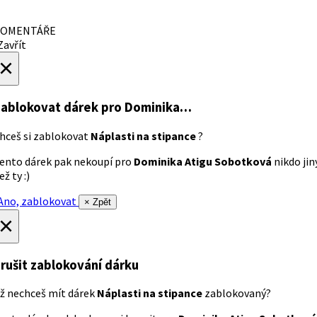
OMENTÁŘE
avřít
×
ablokovat dárek
pro Dominika…
hceš si zablokovat
Náplasti na stipance
?
ento dárek pak nekoupí pro
Dominika Atigu Sobotková
nikdo jin
ež ty :)
no, zablokovat
× Zpět
×
rušit zablokování dárku
ž nechceš mít dárek
Náplasti na stipance
zablokovaný?