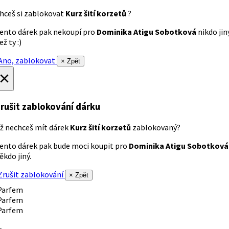
hceš si zablokovat
Kurz šití korzetů
?
ento dárek pak nekoupí pro
Dominika Atigu Sobotková
nikdo jin
ež ty :)
no, zablokovat
× Zpět
×
rušit zablokování dárku
ž nechceš mít dárek
Kurz šití korzetů
zablokovaný?
ento dárek pak bude moci koupit pro
Dominika Atigu Sobotková
ěkdo jiný.
rušit zablokování
× Zpět