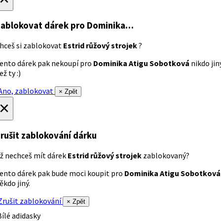
ablokovat dárek
pro Dominika…
hceš si zablokovat
Estrid růžový strojek
?
ento dárek pak nekoupí pro
Dominika Atigu Sobotková
nikdo jin
ež ty :)
no, zablokovat
× Zpět
×
rušit zablokování dárku
ž nechceš mít dárek
Estrid růžový strojek
zablokovaný?
ento dárek pak bude moci koupit pro
Dominika Atigu Sobotková
ěkdo jiný.
rušit zablokování
× Zpět