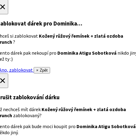
×
ablokovat dárek
pro Dominika…
hceš si zablokovat
Kožený růžový řemínek + zlatá ozdoba
runch
?
ento dárek pak nekoupí pro
Dominika Atigu Sobotková
nikdo jin
ež ty :)
no, zablokovat
× Zpět
×
rušit zablokování dárku
ž nechceš mít dárek
Kožený růžový řemínek + zlatá ozdoba
runch
zablokovaný?
ento dárek pak bude moci koupit pro
Dominika Atigu Sobotková
ěkdo jiný.