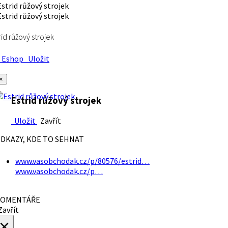
rid růžový strojek
Eshop
Uložit
×
Estrid růžový strojek
Uložit
Zavřít
DKAZY, KDE TO SEHNAT
www.vasobchodak.cz/p/80576/estrid…
www.vasobchodak.cz/p…
OMENTÁŘE
avřít
×