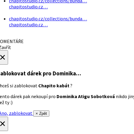
chapitostudio.cz/collections/bunda…
chapitostudio.cz…
chapitostudio.cz/collections/bunda…
chapitostudio.cz…
OMENTÁŘE
avřít
×
ablokovat dárek
pro Dominika…
hceš si zablokovat
Chapito kabát
?
ento dárek pak nekoupí pro
Dominika Atigu Sobotková
nikdo jin
ež ty :)
no, zablokovat
× Zpět
×