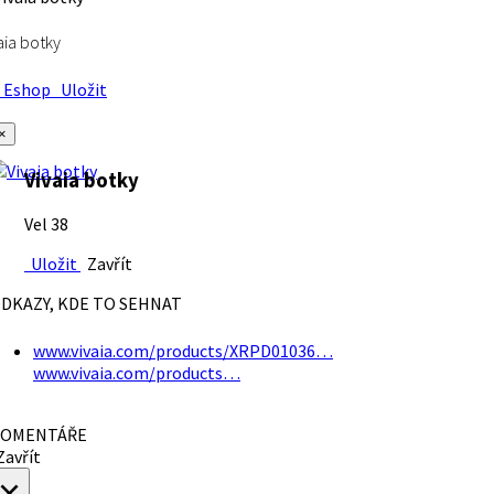
aia botky
Eshop
Uložit
×
Vivaia botky
Vel 38
Uložit
Zavřít
DKAZY, KDE TO SEHNAT
www.vivaia.com/products/XRPD01036…
www.vivaia.com/products…
OMENTÁŘE
avřít
×