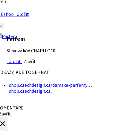
rfem
Eshop
Uložit
×
Parfem
Slevový kód CHAPITO10
Uložit
Zavřít
DKAZY, KDE TO SEHNAT
shop.czechdesign.cz/damske-parfemy…
shop.czechdesign.cz…
OMENTÁŘE
avřít
×