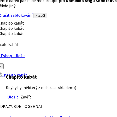
ento dárek pak bude moci koupit pro
Dominika Atigu Sobotková
ěkdo jiný.
rušit zablokování
× Zpět
pito kabát
Eshop
Uložit
×
Chapito kabát
Kdyby byl některý z nich zase skladem :)
Uložit
Zavřít
DKAZY, KDE TO SEHNAT