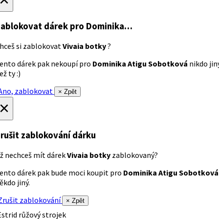
ablokovat dárek
pro Dominika…
hceš si zablokovat
Vivaia botky
?
ento dárek pak nekoupí pro
Dominika Atigu Sobotková
nikdo jin
ež ty :)
no, zablokovat
× Zpět
×
rušit zablokování dárku
ž nechceš mít dárek
Vivaia botky
zablokovaný?
ento dárek pak bude moci koupit pro
Dominika Atigu Sobotková
ěkdo jiný.
rušit zablokování
× Zpět