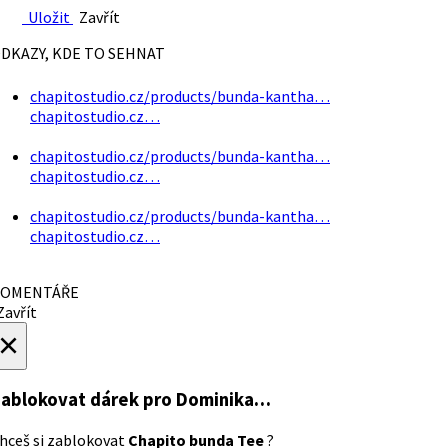
Uložit
Zavřít
DKAZY, KDE TO SEHNAT
chapitostudio.cz/products/bunda-kantha…
chapitostudio.cz…
chapitostudio.cz/products/bunda-kantha…
chapitostudio.cz…
chapitostudio.cz/products/bunda-kantha…
chapitostudio.cz…
OMENTÁŘE
avřít
×
ablokovat dárek
pro Dominika…
hceš si zablokovat
Chapito bunda Tee
?