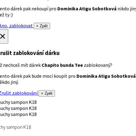
ento dárek pak nekoupí pro
Dominika Atigu Sobotková
nikdo jin
ež ty :)
no, zablokovat
× Zpět
×
rušit zablokování dárku
ž nechceš mít dárek
Chapito bunda Tee
zablokovaný?
ento dárek pak bude moci koupit pro
Dominika Atigu Sobotková
ěkdo jiný.
rušit zablokování
× Zpět
chy sampon K18