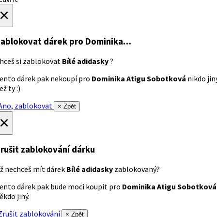
×
ablokovat dárek
pro Dominika…
hceš si zablokovat
Bílé adidasky
?
ento dárek pak nekoupí pro
Dominika Atigu Sobotková
nikdo jin
ež ty :)
no, zablokovat
× Zpět
×
rušit zablokování dárku
ž nechceš mít dárek
Bílé adidasky
zablokovaný?
ento dárek pak bude moci koupit pro
Dominika Atigu Sobotková
ěkdo jiný.
rušit zablokování
× Zpět