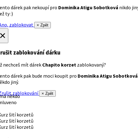
ento dárek pak nekoupí pro
Dominika Atigu Sobotková
nikdo jin
ež ty :)
no, zablokovat
× Zpět
×
rušit zablokování dárku
ž nechceš mít dárek
Chapito korzet
zablokovaný?
ento dárek pak bude moci koupit pro
Dominika Atigu Sobotková
ěkdo jiný.
rušit zablokování
× Zpět
 má někdo
mluveno