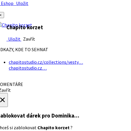
Eshop
Uložit
×
Chapito korzet
Uložit
Zavřít
DKAZY, KDE TO SEHNAT
chapitostudio.cz/collections/vesty…
chapitostudio.cz…
OMENTÁŘE
avřít
×
ablokovat dárek
pro Dominika…
hceš si zablokovat
Chapito korzet
?