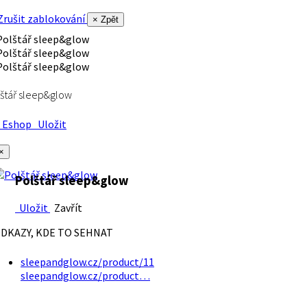
rušit zablokování
× Zpět
štář sleep&glow
Eshop
Uložit
×
Polštář sleep&glow
Uložit
Zavřít
DKAZY, KDE TO SEHNAT
sleepandglow.cz/product/11
sleepandglow.cz/product…