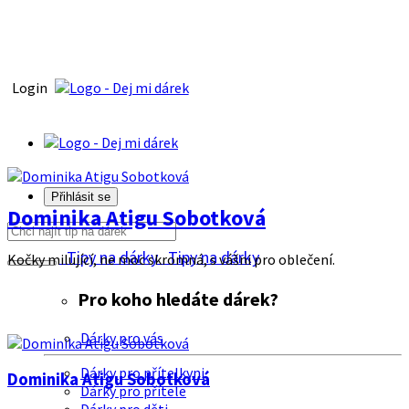
Login
Přihlásit se
Dominika Atigu Sobotková
Tipy na dárky
Tipy na dárky
Kočky milující, ne moc skromná, s vášni pro oblečení.
Pro koho hledáte dárek?
Dárky pro vás
Dárky pro přítelkyni
Dominika Atigu Sobotková
Dárky pro přítele