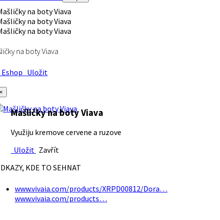
ličky na boty Viava
Eshop
Uložit
×
Mašličky na boty Viava
Využiju kremove cervene a ruzove
Uložit
Zavřít
DKAZY, KDE TO SEHNAT
www.vivaia.com/products/XRPD00812/Dora…
www.vivaia.com/products…