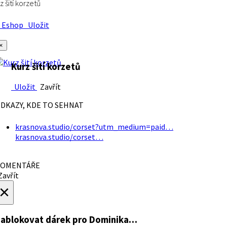
z šití korzetů
Eshop
Uložit
×
Kurz šití korzetů
Uložit
Zavřít
DKAZY, KDE TO SEHNAT
krasnova.studio/corset?utm_medium=paid…
krasnova.studio/corset…
OMENTÁŘE
avřít
×
ablokovat dárek
pro Dominika…