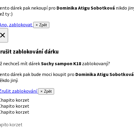
ento dárek pak nekoupí pro
Dominika Atigu Sobotková
nikdo jin
ež ty :)
no, zablokovat
× Zpět
×
rušit zablokování dárku
ž nechceš mít dárek
Suchy sampon K18
zablokovaný?
ento dárek pak bude moci koupit pro
Dominika Atigu Sobotková
ěkdo jiný.
rušit zablokování
× Zpět
pito korzet