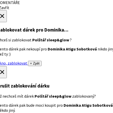
OMENTÁŘE
avřít
×
ablokovat dárek
pro Dominika…
hceš si zablokovat
Polštář sleep&glow
?
ento dárek pak nekoupí pro
Dominika Atigu Sobotková
nikdo jin
ež ty :)
no, zablokovat
× Zpět
×
rušit zablokování dárku
ž nechceš mít dárek
Polštář sleep&glow
zablokovaný?
ento dárek pak bude moci koupit pro
Dominika Atigu Sobotková
ěkdo jiný.