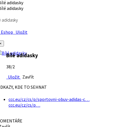
é adidasky
Eshop
Uložit
×
Bílé adidasky
38/2
Uložit
Zavřít
DKAZY, KDE TO SEHNAT
ccc.eu/cz/cs/p/sportovni-obuv-adidas-c…
ccc.eu/cz/cs/p…
OMENTÁŘE
avřít