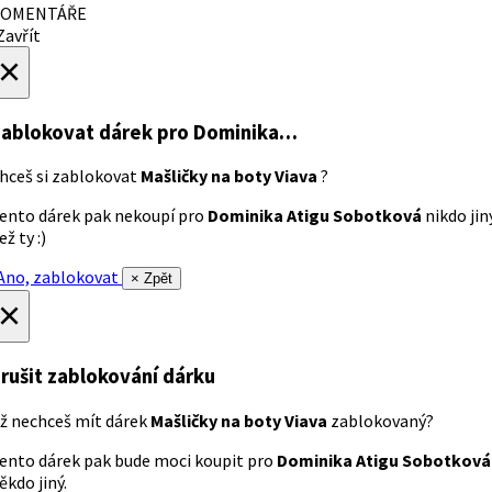
OMENTÁŘE
avřít
×
ablokovat dárek
pro Dominika…
hceš si zablokovat
Mašličky na boty Viava
?
ento dárek pak nekoupí pro
Dominika Atigu Sobotková
nikdo jin
ež ty :)
no, zablokovat
× Zpět
×
rušit zablokování dárku
ž nechceš mít dárek
Mašličky na boty Viava
zablokovaný?
ento dárek pak bude moci koupit pro
Dominika Atigu Sobotková
ěkdo jiný.