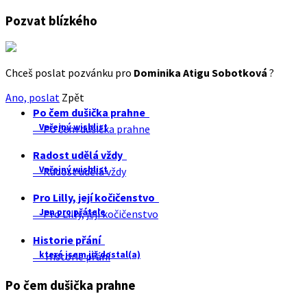
Pozvat blízkého
Chceš poslat pozvánku pro
Dominika Atigu Sobotková
?
Ano, poslat
Zpět
Po čem dušička prahne
Veřejný wishlist
Po čem dušička prahne
Radost udělá vždy
Veřejný wishlist
Radost udělá vždy
Pro Lilly, její kočičenstvo
Jen pro přátele
Pro Lilly, její kočičenstvo
Historie přání
které jsem již dostal(a)
Historie přání
Po čem dušička prahne