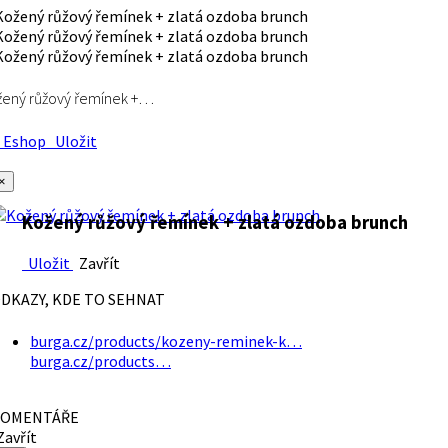
ený růžový řemínek +…
Eshop
Uložit
×
Kožený růžový řemínek + zlatá ozdoba brunch
Uložit
Zavřít
DKAZY, KDE TO SEHNAT
burga.cz/products/kozeny-reminek-k…
burga.cz/products…
OMENTÁŘE
avřít