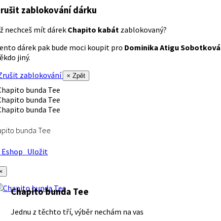
rušit zablokování dárku
ž nechceš mít dárek
Chapito kabát
zablokovaný?
ento dárek pak bude moci koupit pro
Dominika Atigu Sobotková
ěkdo jiný.
rušit zablokování
× Zpět
apito bunda Tee
Eshop
Uložit
×
Chapito bunda Tee
Jednu z těchto tří, výběr nechám na vas