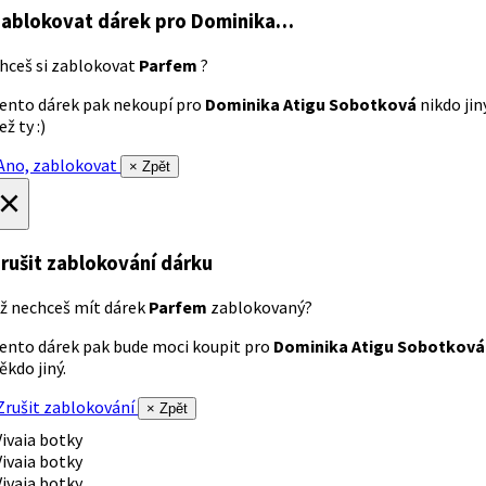
ablokovat dárek
pro Dominika…
hceš si zablokovat
Parfem
?
ento dárek pak nekoupí pro
Dominika Atigu Sobotková
nikdo jin
ež ty :)
no, zablokovat
× Zpět
×
rušit zablokování dárku
ž nechceš mít dárek
Parfem
zablokovaný?
ento dárek pak bude moci koupit pro
Dominika Atigu Sobotková
ěkdo jiný.
rušit zablokování
× Zpět