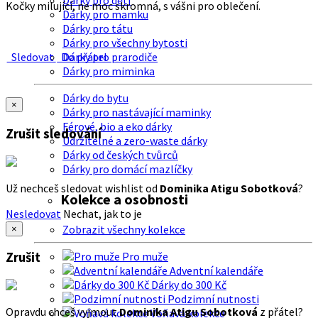
Dárky pro děti
Kočky milující, ne moc skromná, s vášni pro oblečení.
Dárky pro mamku
Dárky pro tátu
Dárky pro všechny bytosti
Sledovat
Do přátel
Dárky pro prarodiče
Dárky pro miminka
Dárky do bytu
×
Dárky pro nastávající maminky
Férové, bio a eko dárky
Zrušit sledování
Udržitelné a zero-waste dárky
Dárky od českých tvůrců
Dárky pro domácí mazlíčky
Už nechceš sledovat wishlist od
Dominika Atigu Sobotková
?
Kolekce a osobnosti
Nesledovat
Nechat, jak to je
Zobrazit všechny kolekce
×
Zrušit
Pro muže
Adventní kalendáře
Dárky do 300 Kč
Podzimní nutnosti
Opravdu chceš vyjmout
Dominika Atigu Sobotková
z přátel?
Voňavá kolekce