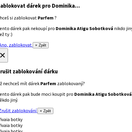
ablokovat dárek
pro Dominika…
hceš si zablokovat
Parfem
?
ento dárek pak nekoupí pro
Dominika Atigu Sobotková
nikdo jin
ež ty :)
no, zablokovat
× Zpět
×
rušit zablokování dárku
ž nechceš mít dárek
Parfem
zablokovaný?
ento dárek pak bude moci koupit pro
Dominika Atigu Sobotková
ěkdo jiný.
rušit zablokování
× Zpět