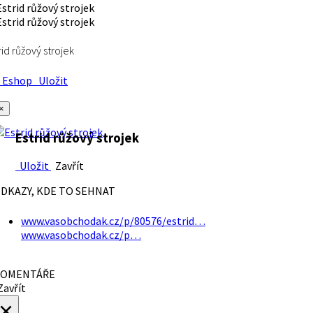
rid růžový strojek
Eshop
Uložit
×
Estrid růžový strojek
Uložit
Zavřít
DKAZY, KDE TO SEHNAT
www.vasobchodak.cz/p/80576/estrid…
www.vasobchodak.cz/p…
OMENTÁŘE
avřít
×