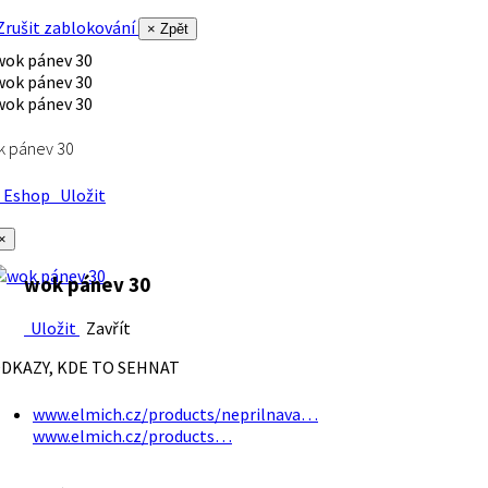
rušit zablokování
× Zpět
k pánev 30
Eshop
Uložit
×
wok pánev 30
Uložit
Zavřít
DKAZY, KDE TO SEHNAT
www.elmich.cz/products/neprilnava…
www.elmich.cz/products…