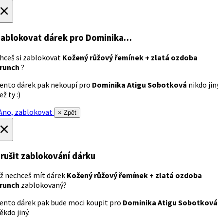
×
ablokovat dárek
pro Dominika…
hceš si zablokovat
Kožený růžový řemínek + zlatá ozdoba
runch
?
ento dárek pak nekoupí pro
Dominika Atigu Sobotková
nikdo jin
ež ty :)
no, zablokovat
× Zpět
×
rušit zablokování dárku
ž nechceš mít dárek
Kožený růžový řemínek + zlatá ozdoba
runch
zablokovaný?
ento dárek pak bude moci koupit pro
Dominika Atigu Sobotková
ěkdo jiný.