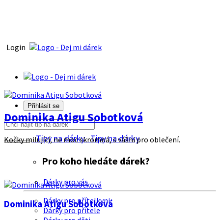
Login
Přihlásit se
Dominika Atigu Sobotková
Tipy na dárky
Tipy na dárky
Kočky milující, ne moc skromná, s vášni pro oblečení.
Pro koho hledáte dárek?
Dárky pro vás
Dárky pro přítelkyni
Dominika Atigu Sobotková
Dárky pro přítele