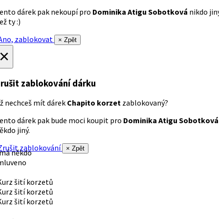
ento dárek pak nekoupí pro
Dominika Atigu Sobotková
nikdo jin
ež ty :)
no, zablokovat
× Zpět
×
rušit zablokování dárku
ž nechceš mít dárek
Chapito korzet
zablokovaný?
ento dárek pak bude moci koupit pro
Dominika Atigu Sobotková
ěkdo jiný.
rušit zablokování
× Zpět
 má někdo
mluveno