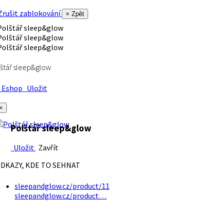
rušit zablokování
× Zpět
štář sleep&glow
Eshop
Uložit
×
Polštář sleep&glow
Uložit
Zavřít
DKAZY, KDE TO SEHNAT
sleepandglow.cz/product/11
sleepandglow.cz/product…