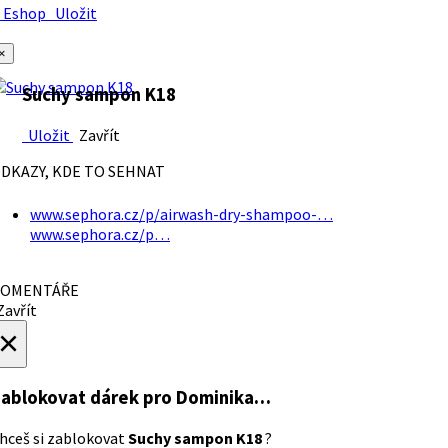
Eshop
Uložit
×
Suchy sampon K18
Uložit
Zavřít
DKAZY, KDE TO SEHNAT
www.sephora.cz/p/airwash-dry-shampoo-…
www.sephora.cz/p…
OMENTÁŘE
avřít
×
ablokovat dárek
pro Dominika…
hceš si zablokovat
Suchy sampon K18
?