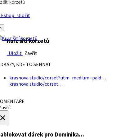
z šití korzetů
Eshop
Uložit
×
Kurz šití korzetů
Uložit
Zavřít
DKAZY, KDE TO SEHNAT
krasnova.studio/corset?utm_medium=paid…
krasnova.studio/corset…
OMENTÁŘE
avřít
×
ablokovat dárek
pro Dominika…