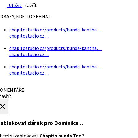
Uložit
Zavřít
DKAZY, KDE TO SEHNAT
chapitostudio.cz/products/bunda-kantha…
chapitostudio.cz…
chapitostudio.cz/products/bunda-kantha…
chapitostudio.cz…
chapitostudio.cz/products/bunda-kantha…
chapitostudio.cz…
OMENTÁŘE
avřít
×
ablokovat dárek
pro Dominika…
hceš si zablokovat
Chapito bunda Tee
?