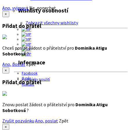
Ano, vyjmout
Ne, ponechat
Wishlisty osobností
×
Zobrazit všechny wishlisty
Přidat do přátel
Chceš poslat žádost o přátelství pro
Dominika Atigu
Sobotková
?
Informace
Ano, poslat
Zpět
×
Facebook
O nás
Podmínky použití
Přidat do přátel
Kontakt
Znovu poslat žádost o přátelství pro
Dominika Atigu
Sobotková
?
Zrušit pozvánku
Ano, poslat
Zpět
×