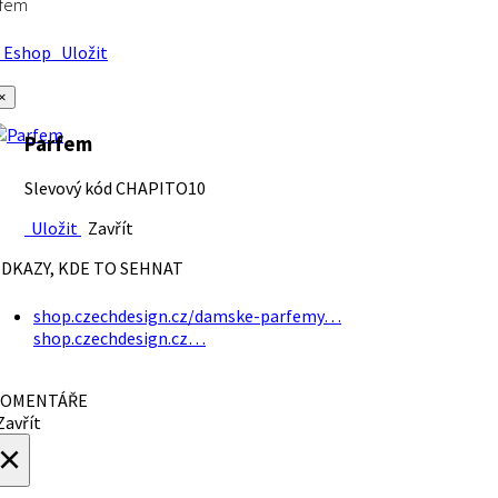
rfem
Eshop
Uložit
×
Parfem
Slevový kód CHAPITO10
Uložit
Zavřít
DKAZY, KDE TO SEHNAT
shop.czechdesign.cz/damske-parfemy…
shop.czechdesign.cz…
OMENTÁŘE
avřít
×