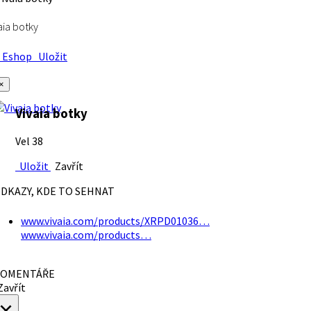
aia botky
Eshop
Uložit
×
Vivaia botky
Vel 38
Uložit
Zavřít
DKAZY, KDE TO SEHNAT
www.vivaia.com/products/XRPD01036…
www.vivaia.com/products…
OMENTÁŘE
avřít
×