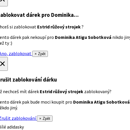
ablokovat dárek
pro Dominika…
hceš si zablokovat
Estrid růžový strojek
?
ento dárek pak nekoupí pro
Dominika Atigu Sobotková
nikdo jin
ež ty :)
no, zablokovat
× Zpět
×
rušit zablokování dárku
ž nechceš mít dárek
Estrid růžový strojek
zablokovaný?
ento dárek pak bude moci koupit pro
Dominika Atigu Sobotková
ěkdo jiný.
rušit zablokování
× Zpět