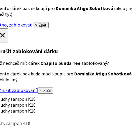
ento dárek pak nekoupí pro
Dominika Atigu Sobotková
nikdo jin
ež ty :)
no, zablokovat
× Zpět
×
rušit zablokování dárku
ž nechceš mít dárek
Chapito bunda Tee
zablokovaný?
ento dárek pak bude moci koupit pro
Dominika Atigu Sobotková
ěkdo jiný.
rušit zablokování
× Zpět
chy sampon K18