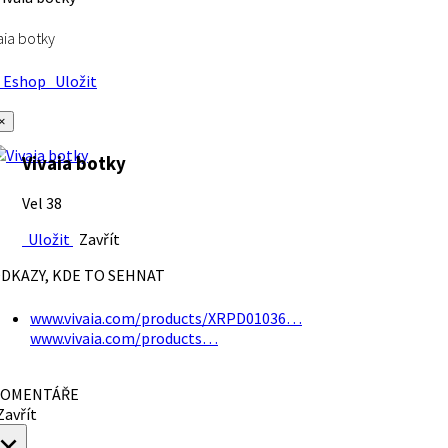
aia botky
Eshop
Uložit
×
Vivaia botky
Vel 38
Uložit
Zavřít
DKAZY, KDE TO SEHNAT
www.vivaia.com/products/XRPD01036…
www.vivaia.com/products…
OMENTÁŘE
avřít
×