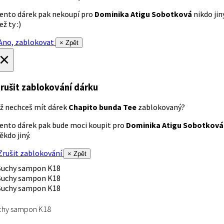
ento dárek pak nekoupí pro
Dominika Atigu Sobotková
nikdo jin
ež ty :)
no, zablokovat
× Zpět
×
rušit zablokování dárku
ž nechceš mít dárek
Chapito bunda Tee
zablokovaný?
ento dárek pak bude moci koupit pro
Dominika Atigu Sobotková
ěkdo jiný.
rušit zablokování
× Zpět
chy sampon K18