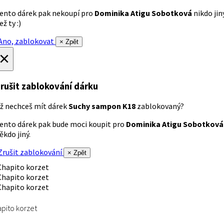
ento dárek pak nekoupí pro
Dominika Atigu Sobotková
nikdo jin
ež ty :)
no, zablokovat
× Zpět
×
rušit zablokování dárku
ž nechceš mít dárek
Suchy sampon K18
zablokovaný?
ento dárek pak bude moci koupit pro
Dominika Atigu Sobotková
ěkdo jiný.
rušit zablokování
× Zpět
pito korzet