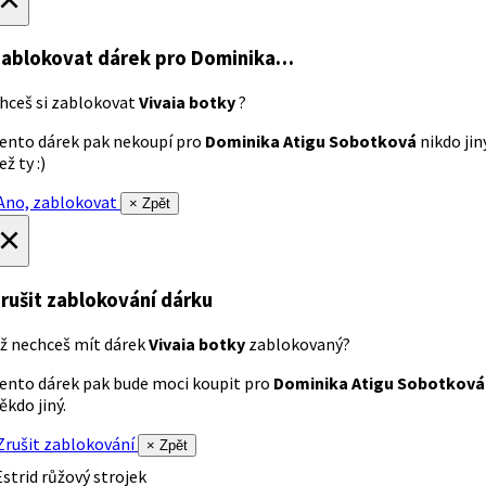
ablokovat dárek
pro Dominika…
hceš si zablokovat
Vivaia botky
?
ento dárek pak nekoupí pro
Dominika Atigu Sobotková
nikdo jin
ež ty :)
no, zablokovat
× Zpět
×
rušit zablokování dárku
ž nechceš mít dárek
Vivaia botky
zablokovaný?
ento dárek pak bude moci koupit pro
Dominika Atigu Sobotková
ěkdo jiný.
rušit zablokování
× Zpět