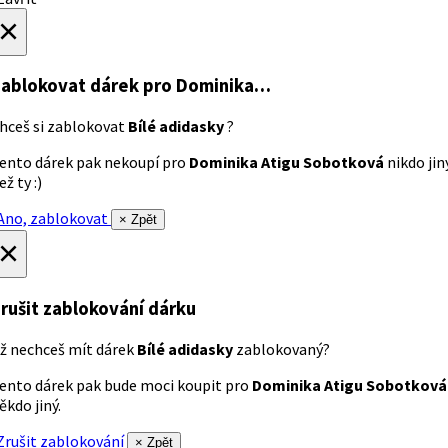
×
ablokovat dárek
pro Dominika…
hceš si zablokovat
Bílé adidasky
?
ento dárek pak nekoupí pro
Dominika Atigu Sobotková
nikdo jin
ež ty :)
no, zablokovat
× Zpět
×
rušit zablokování dárku
ž nechceš mít dárek
Bílé adidasky
zablokovaný?
ento dárek pak bude moci koupit pro
Dominika Atigu Sobotková
ěkdo jiný.
rušit zablokování
× Zpět