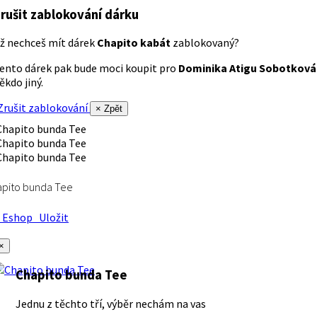
rušit zablokování dárku
ž nechceš mít dárek
Chapito kabát
zablokovaný?
ento dárek pak bude moci koupit pro
Dominika Atigu Sobotková
ěkdo jiný.
rušit zablokování
× Zpět
apito bunda Tee
Eshop
Uložit
×
Chapito bunda Tee
Jednu z těchto tří, výběr nechám na vas