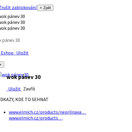
rušit zablokování
× Zpět
k pánev 30
Eshop
Uložit
×
wok pánev 30
Uložit
Zavřít
DKAZY, KDE TO SEHNAT
www.elmich.cz/products/neprilnava…
www.elmich.cz/products…