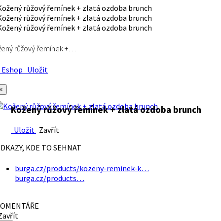
ený růžový řemínek +…
Eshop
Uložit
×
Kožený růžový řemínek + zlatá ozdoba brunch
Uložit
Zavřít
DKAZY, KDE TO SEHNAT
burga.cz/products/kozeny-reminek-k…
burga.cz/products…
OMENTÁŘE
avřít