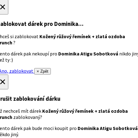
×
ablokovat dárek
pro Dominika…
hceš si zablokovat
Kožený růžový řemínek + zlatá ozdoba
runch
?
ento dárek pak nekoupí pro
Dominika Atigu Sobotková
nikdo jin
ež ty :)
no, zablokovat
× Zpět
×
rušit zablokování dárku
ž nechceš mít dárek
Kožený růžový řemínek + zlatá ozdoba
runch
zablokovaný?
ento dárek pak bude moci koupit pro
Dominika Atigu Sobotková
ěkdo jiný.