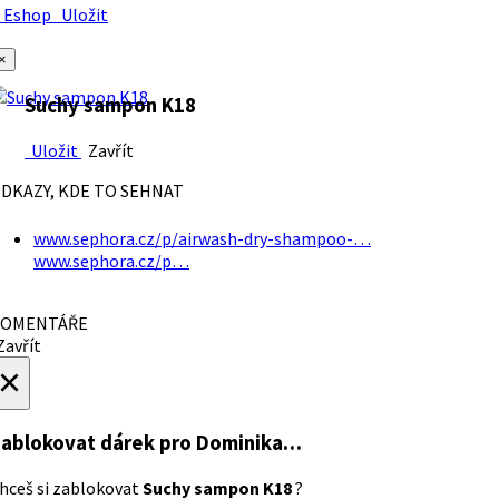
Eshop
Uložit
×
Suchy sampon K18
Uložit
Zavřít
DKAZY, KDE TO SEHNAT
www.sephora.cz/p/airwash-dry-shampoo-…
www.sephora.cz/p…
OMENTÁŘE
avřít
×
ablokovat dárek
pro Dominika…
hceš si zablokovat
Suchy sampon K18
?