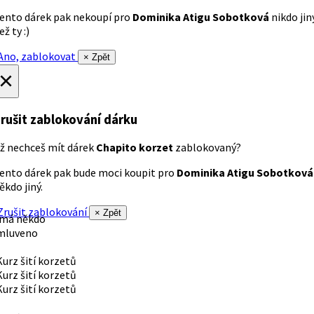
ento dárek pak nekoupí pro
Dominika Atigu Sobotková
nikdo jin
ež ty :)
no, zablokovat
× Zpět
×
rušit zablokování dárku
ž nechceš mít dárek
Chapito korzet
zablokovaný?
ento dárek pak bude moci koupit pro
Dominika Atigu Sobotková
ěkdo jiný.
rušit zablokování
× Zpět
 má někdo
mluveno