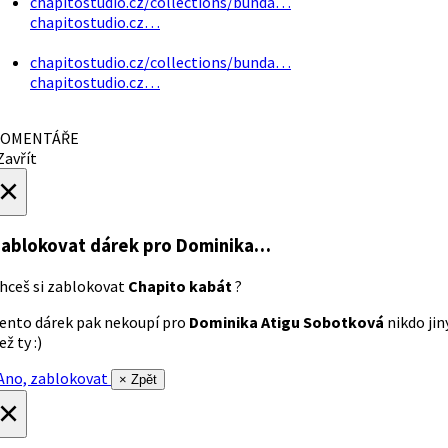
chapitostudio.cz/collections/bunda…
chapitostudio.cz…
chapitostudio.cz/collections/bunda…
chapitostudio.cz…
OMENTÁŘE
avřít
×
ablokovat dárek
pro Dominika…
hceš si zablokovat
Chapito kabát
?
ento dárek pak nekoupí pro
Dominika Atigu Sobotková
nikdo jin
ež ty :)
no, zablokovat
× Zpět
×