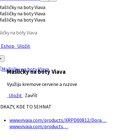
ličky na boty Viava
Eshop
Uložit
×
Mašličky na boty Viava
Využiju kremove cervene a ruzove
Uložit
Zavřít
DKAZY, KDE TO SEHNAT
www.vivaia.com/products/XRPD00812/Dora…
www.vivaia.com/products…