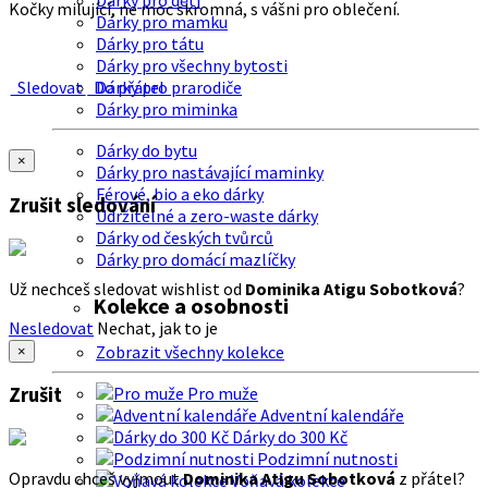
Dárky pro děti
Kočky milující, ne moc skromná, s vášni pro oblečení.
Dárky pro mamku
Dárky pro tátu
Dárky pro všechny bytosti
Sledovat
Do přátel
Dárky pro prarodiče
Dárky pro miminka
Dárky do bytu
×
Dárky pro nastávající maminky
Férové, bio a eko dárky
Zrušit sledování
Udržitelné a zero-waste dárky
Dárky od českých tvůrců
Dárky pro domácí mazlíčky
Už nechceš sledovat wishlist od
Dominika Atigu Sobotková
?
Kolekce a osobnosti
Nesledovat
Nechat, jak to je
Zobrazit všechny kolekce
×
Zrušit
Pro muže
Adventní kalendáře
Dárky do 300 Kč
Podzimní nutnosti
Opravdu chceš vyjmout
Dominika Atigu Sobotková
z přátel?
Voňavá kolekce