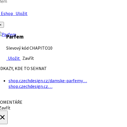
rfem
Eshop
Uložit
×
Parfem
Slevový kód CHAPITO10
Uložit
Zavřít
DKAZY, KDE TO SEHNAT
shop.czechdesign.cz/damske-parfemy…
shop.czechdesign.cz…
OMENTÁŘE
avřít
×