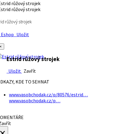
rid růžový strojek
Eshop
Uložit
×
Estrid růžový strojek
Uložit
Zavřít
DKAZY, KDE TO SEHNAT
www.vasobchodak.cz/p/80576/estrid…
www.vasobchodak.cz/p…
OMENTÁŘE
avřít
×