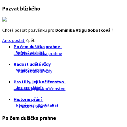
Pozvat blízkého
Chceš poslat pozvánku pro
Dominika Atigu Sobotková
?
Ano, poslat
Zpět
Po čem dušička prahne
Veřejný wishlist
Po čem dušička prahne
Radost udělá vždy
Veřejný wishlist
Radost udělá vždy
Pro Lilly, její kočičenstvo
Jen pro přátele
Pro Lilly, její kočičenstvo
Historie přání
které jsem již dostal(a)
Historie přání
Po čem dušička prahne