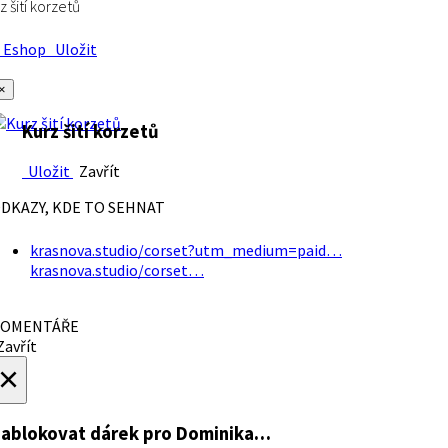
z šití korzetů
Eshop
Uložit
×
Kurz šití korzetů
Uložit
Zavřít
DKAZY, KDE TO SEHNAT
krasnova.studio/corset?utm_medium=paid…
krasnova.studio/corset…
OMENTÁŘE
avřít
×
ablokovat dárek
pro Dominika…