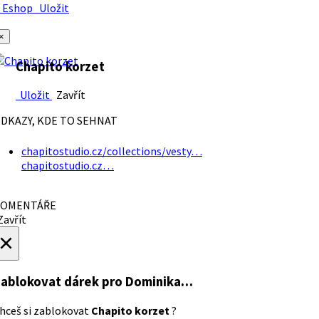
Eshop
Uložit
×
Chapito korzet
Uložit
Zavřít
DKAZY, KDE TO SEHNAT
chapitostudio.cz/collections/vesty…
chapitostudio.cz…
OMENTÁŘE
avřít
×
ablokovat dárek
pro Dominika…
hceš si zablokovat
Chapito korzet
?