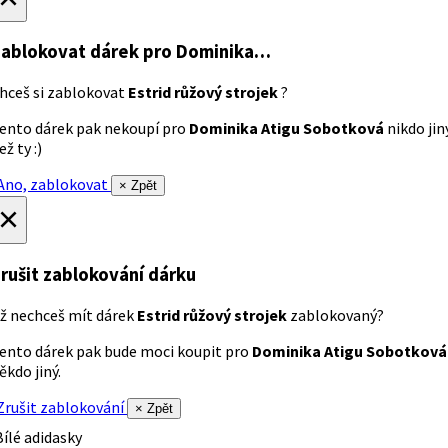
ablokovat dárek
pro Dominika…
hceš si zablokovat
Estrid růžový strojek
?
ento dárek pak nekoupí pro
Dominika Atigu Sobotková
nikdo jin
ež ty :)
no, zablokovat
× Zpět
×
rušit zablokování dárku
ž nechceš mít dárek
Estrid růžový strojek
zablokovaný?
ento dárek pak bude moci koupit pro
Dominika Atigu Sobotková
ěkdo jiný.
rušit zablokování
× Zpět