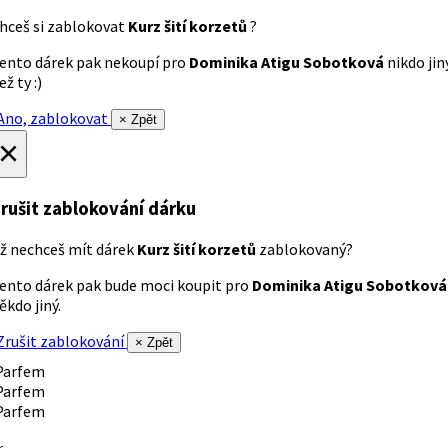
hceš si zablokovat
Kurz šití korzetů
?
ento dárek pak nekoupí pro
Dominika Atigu Sobotková
nikdo jin
ež ty :)
no, zablokovat
× Zpět
×
rušit zablokování dárku
ž nechceš mít dárek
Kurz šití korzetů
zablokovaný?
ento dárek pak bude moci koupit pro
Dominika Atigu Sobotková
ěkdo jiný.
rušit zablokování
× Zpět