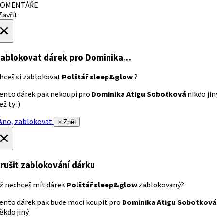
OMENTÁŘE
avřít
×
ablokovat dárek
pro Dominika…
hceš si zablokovat
Polštář sleep&glow
?
ento dárek pak nekoupí pro
Dominika Atigu Sobotková
nikdo jin
ež ty :)
no, zablokovat
× Zpět
×
rušit zablokování dárku
ž nechceš mít dárek
Polštář sleep&glow
zablokovaný?
ento dárek pak bude moci koupit pro
Dominika Atigu Sobotková
ěkdo jiný.