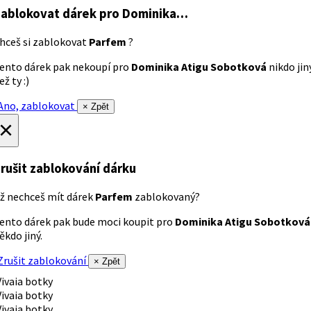
ablokovat dárek
pro Dominika…
hceš si zablokovat
Parfem
?
ento dárek pak nekoupí pro
Dominika Atigu Sobotková
nikdo jin
ež ty :)
no, zablokovat
× Zpět
×
rušit zablokování dárku
ž nechceš mít dárek
Parfem
zablokovaný?
ento dárek pak bude moci koupit pro
Dominika Atigu Sobotková
ěkdo jiný.
rušit zablokování
× Zpět