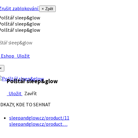
rušit zablokování
× Zpět
štář sleep&glow
Eshop
Uložit
×
Polštář sleep&glow
Uložit
Zavřít
DKAZY, KDE TO SEHNAT
sleepandglow.cz/product/11
sleepandglow.cz/product…