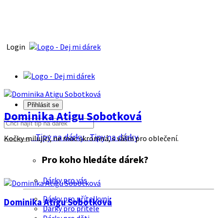
Login
Přihlásit se
Dominika Atigu Sobotková
Tipy na dárky
Tipy na dárky
Kočky milující, ne moc skromná, s vášni pro oblečení.
Pro koho hledáte dárek?
Dárky pro vás
Dárky pro přítelkyni
Dominika Atigu Sobotková
Dárky pro přítele