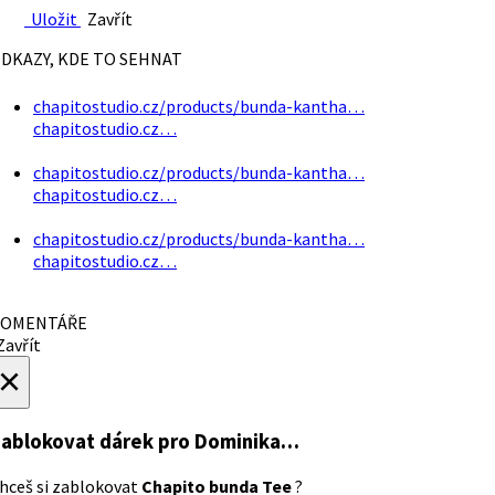
Uložit
Zavřít
DKAZY, KDE TO SEHNAT
chapitostudio.cz/products/bunda-kantha…
chapitostudio.cz…
chapitostudio.cz/products/bunda-kantha…
chapitostudio.cz…
chapitostudio.cz/products/bunda-kantha…
chapitostudio.cz…
OMENTÁŘE
avřít
×
ablokovat dárek
pro Dominika…
hceš si zablokovat
Chapito bunda Tee
?