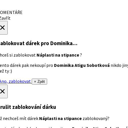
OMENTÁŘE
avřít
×
ablokovat dárek
pro Dominika…
hceš si zablokovat
Náplasti na stipance
?
ento dárek pak nekoupí pro
Dominika Atigu Sobotková
nikdo jin
ež ty :)
no, zablokovat
× Zpět
×
rušit zablokování dárku
ž nechceš mít dárek
Náplasti na stipance
zablokovaný?