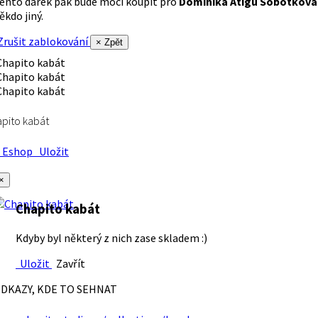
ento dárek pak bude moci koupit pro
Dominika Atigu Sobotková
ěkdo jiný.
rušit zablokování
× Zpět
pito kabát
Eshop
Uložit
×
Chapito kabát
Kdyby byl některý z nich zase skladem :)
Uložit
Zavřít
DKAZY, KDE TO SEHNAT