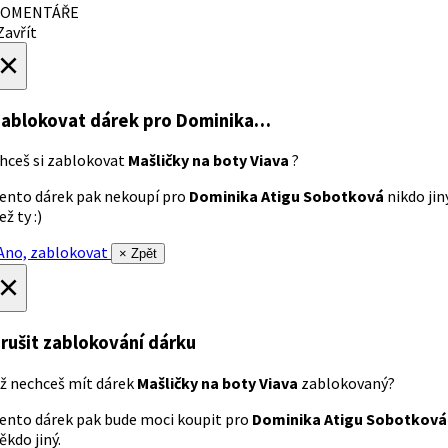
OMENTÁŘE
avřít
×
ablokovat dárek
pro Dominika…
hceš si zablokovat
Mašličky na boty Viava
?
ento dárek pak nekoupí pro
Dominika Atigu Sobotková
nikdo jin
ež ty :)
no, zablokovat
× Zpět
×
rušit zablokování dárku
ž nechceš mít dárek
Mašličky na boty Viava
zablokovaný?
ento dárek pak bude moci koupit pro
Dominika Atigu Sobotková
ěkdo jiný.