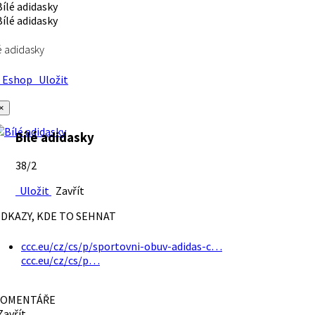
é adidasky
Eshop
Uložit
×
Bílé adidasky
38/2
Uložit
Zavřít
DKAZY, KDE TO SEHNAT
ccc.eu/cz/cs/p/sportovni-obuv-adidas-c…
ccc.eu/cz/cs/p…
OMENTÁŘE
avřít