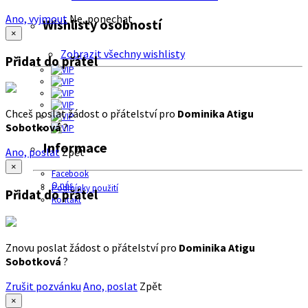
Ano, vyjmout
Ne, ponechat
Wishlisty osobností
×
Zobrazit všechny wishlisty
Přidat do přátel
Chceš poslat žádost o přátelství pro
Dominika Atigu
Sobotková
?
Informace
Ano, poslat
Zpět
×
Facebook
O nás
Podmínky použití
Přidat do přátel
Kontakt
Znovu poslat žádost o přátelství pro
Dominika Atigu
Sobotková
?
Zrušit pozvánku
Ano, poslat
Zpět
×