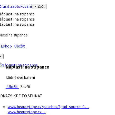
rušit zablokování
× Zpět
lasti na stipance
Eshop
Uložit
×
Náplasti na stipance
klidně dvě balení
Uložit
Zavřít
DKAZY, KDE TO SEHNAT
www.beautytape.cz/patches/?gad_source=1…
www.beautytape.cz…