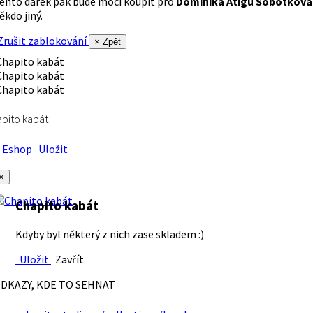
ento dárek pak bude moci koupit pro
Dominika Atigu Sobotková
ěkdo jiný.
rušit zablokování
× Zpět
pito kabát
Eshop
Uložit
×
Chapito kabát
Kdyby byl některý z nich zase skladem :)
Uložit
Zavřít
DKAZY, KDE TO SEHNAT