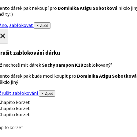
ento dárek pak nekoupí pro
Dominika Atigu Sobotková
nikdo jin
ež ty :)
no, zablokovat
× Zpět
×
rušit zablokování dárku
ž nechceš mít dárek
Suchy sampon K18
zablokovaný?
ento dárek pak bude moci koupit pro
Dominika Atigu Sobotková
ěkdo jiný.
rušit zablokování
× Zpět
pito korzet