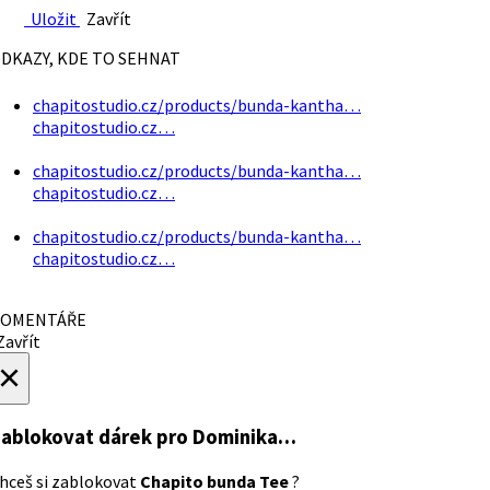
Uložit
Zavřít
DKAZY, KDE TO SEHNAT
chapitostudio.cz/products/bunda-kantha…
chapitostudio.cz…
chapitostudio.cz/products/bunda-kantha…
chapitostudio.cz…
chapitostudio.cz/products/bunda-kantha…
chapitostudio.cz…
OMENTÁŘE
avřít
×
ablokovat dárek
pro Dominika…
hceš si zablokovat
Chapito bunda Tee
?