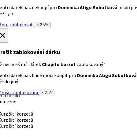
ento dárek pak nekoupí pro
Dominika Atigu Sobotková
nikdo jin
ež ty :)
no, zablokovat
× Zpět
×
rušit zablokování dárku
ž nechceš mít dárek
Chapito korzet
zablokovaný?
ento dárek pak bude moci koupit pro
Dominika Atigu Sobotková
ěkdo jiný.
rušit zablokování
× Zpět
 má někdo
mluveno