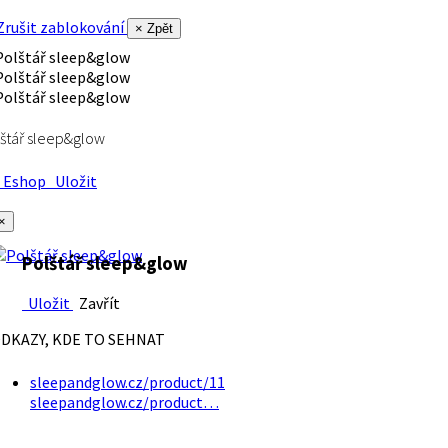
rušit zablokování
× Zpět
štář sleep&glow
Eshop
Uložit
×
Polštář sleep&glow
Uložit
Zavřít
DKAZY, KDE TO SEHNAT
sleepandglow.cz/product/11
sleepandglow.cz/product…