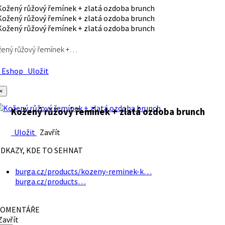
ený růžový řemínek +…
Eshop
Uložit
×
Kožený růžový řemínek + zlatá ozdoba brunch
Uložit
Zavřít
DKAZY, KDE TO SEHNAT
burga.cz/products/kozeny-reminek-k…
burga.cz/products…
OMENTÁŘE
avřít