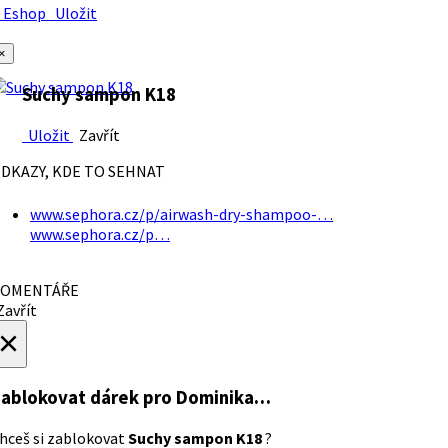
Eshop
Uložit
×
Suchy sampon K18
Uložit
Zavřít
DKAZY, KDE TO SEHNAT
www.sephora.cz/p/airwash-dry-shampoo-…
www.sephora.cz/p…
OMENTÁŘE
avřít
×
ablokovat dárek
pro Dominika…
hceš si zablokovat
Suchy sampon K18
?