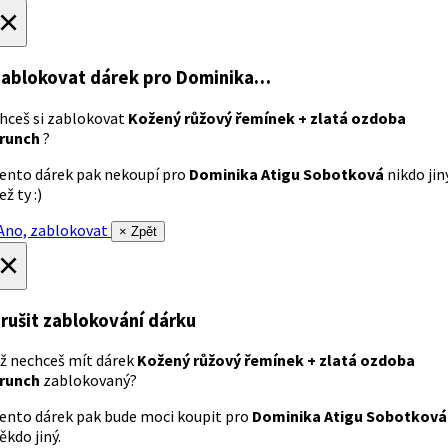
×
ablokovat dárek
pro Dominika…
hceš si zablokovat
Kožený růžový řemínek + zlatá ozdoba
runch
?
ento dárek pak nekoupí pro
Dominika Atigu Sobotková
nikdo jin
ež ty :)
no, zablokovat
× Zpět
×
rušit zablokování dárku
ž nechceš mít dárek
Kožený růžový řemínek + zlatá ozdoba
runch
zablokovaný?
ento dárek pak bude moci koupit pro
Dominika Atigu Sobotková
ěkdo jiný.