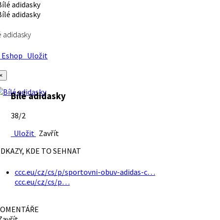
é adidasky
Eshop
Uložit
×
Bílé adidasky
38/2
Uložit
Zavřít
DKAZY, KDE TO SEHNAT
ccc.eu/cz/cs/p/sportovni-obuv-adidas-c…
ccc.eu/cz/cs/p…
OMENTÁŘE
avřít