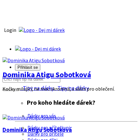
Login
Přihlásit se
Dominika Atigu Sobotková
Tipy na dárky
Tipy na dárky
Kočky milující, ne moc skromná, s vášni pro oblečení.
Pro koho hledáte dárek?
Dárky pro vás
Dárky pro přítelkyni
Dominika Atigu Sobotková
Dárky pro přítele