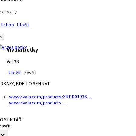
aia botky
Eshop
Uložit
×
Vivaia botky
Vel 38
Uložit
Zavřít
DKAZY, KDE TO SEHNAT
www.vivaia.com/products/XRPD01036…
www.vivaia.com/products…
OMENTÁŘE
avřít
×