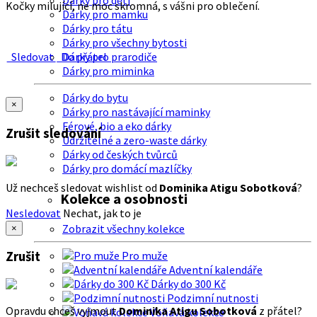
Dárky pro děti
Kočky milující, ne moc skromná, s vášni pro oblečení.
Dárky pro mamku
Dárky pro tátu
Dárky pro všechny bytosti
Sledovat
Do přátel
Dárky pro prarodiče
Dárky pro miminka
Dárky do bytu
×
Dárky pro nastávající maminky
Férové, bio a eko dárky
Zrušit sledování
Udržitelné a zero-waste dárky
Dárky od českých tvůrců
Dárky pro domácí mazlíčky
Už nechceš sledovat wishlist od
Dominika Atigu Sobotková
?
Kolekce a osobnosti
Nesledovat
Nechat, jak to je
Zobrazit všechny kolekce
×
Zrušit
Pro muže
Adventní kalendáře
Dárky do 300 Kč
Podzimní nutnosti
Opravdu chceš vyjmout
Dominika Atigu Sobotková
z přátel?
Voňavá kolekce