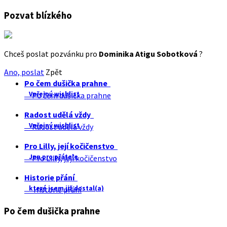
Pozvat blízkého
Chceš poslat pozvánku pro
Dominika Atigu Sobotková
?
Ano, poslat
Zpět
Po čem dušička prahne
Veřejný wishlist
Po čem dušička prahne
Radost udělá vždy
Veřejný wishlist
Radost udělá vždy
Pro Lilly, její kočičenstvo
Jen pro přátele
Pro Lilly, její kočičenstvo
Historie přání
které jsem již dostal(a)
Historie přání
Po čem dušička prahne