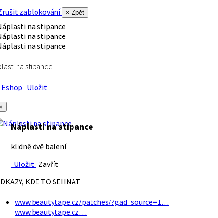
rušit zablokování
× Zpět
lasti na stipance
Eshop
Uložit
×
Náplasti na stipance
klidně dvě balení
Uložit
Zavřít
DKAZY, KDE TO SEHNAT
www.beautytape.cz/patches/?gad_source=1…
www.beautytape.cz…