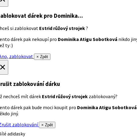
ablokovat dárek
pro Dominika…
hceš si zablokovat
Estrid růžový strojek
?
ento dárek pak nekoupí pro
Dominika Atigu Sobotková
nikdo jin
ež ty :)
no, zablokovat
× Zpět
×
rušit zablokování dárku
ž nechceš mít dárek
Estrid růžový strojek
zablokovaný?
ento dárek pak bude moci koupit pro
Dominika Atigu Sobotková
ěkdo jiný.
rušit zablokování
× Zpět