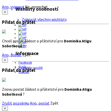
Ano, vyjmout
Ne, ponechat
Wishlisty osobností
×
Zobrazit všechny wishlisty
Přidat do přátel
Chceš poslat žádost o přátelství pro
Dominika Atigu
Sobotková
?
Informace
Ano, poslat
Zpět
×
Facebook
O nás
Podmínky použití
Přidat do přátel
Kontakt
Znovu poslat žádost o přátelství pro
Dominika Atigu
Sobotková
?
Zrušit pozvánku
Ano, poslat
Zpět
×