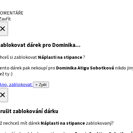
OMENTÁŘE
avřít
×
ablokovat dárek
pro Dominika…
hceš si zablokovat
Náplasti na stipance
?
ento dárek pak nekoupí pro
Dominika Atigu Sobotková
nikdo jin
ež ty :)
no, zablokovat
× Zpět
×
rušit zablokování dárku
ž nechceš mít dárek
Náplasti na stipance
zablokovaný?