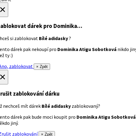
×
ablokovat dárek
pro Dominika…
hceš si zablokovat
Bílé adidasky
?
ento dárek pak nekoupí pro
Dominika Atigu Sobotková
nikdo jin
ež ty :)
no, zablokovat
× Zpět
×
rušit zablokování dárku
ž nechceš mít dárek
Bílé adidasky
zablokovaný?
ento dárek pak bude moci koupit pro
Dominika Atigu Sobotková
ěkdo jiný.
rušit zablokování
× Zpět