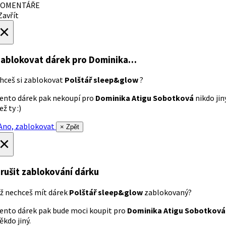
OMENTÁŘE
avřít
×
ablokovat dárek
pro Dominika…
hceš si zablokovat
Polštář sleep&glow
?
ento dárek pak nekoupí pro
Dominika Atigu Sobotková
nikdo jin
ež ty :)
no, zablokovat
× Zpět
×
rušit zablokování dárku
ž nechceš mít dárek
Polštář sleep&glow
zablokovaný?
ento dárek pak bude moci koupit pro
Dominika Atigu Sobotková
ěkdo jiný.