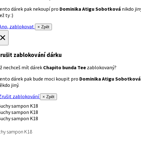
ento dárek pak nekoupí pro
Dominika Atigu Sobotková
nikdo jin
ež ty :)
no, zablokovat
× Zpět
×
rušit zablokování dárku
ž nechceš mít dárek
Chapito bunda Tee
zablokovaný?
ento dárek pak bude moci koupit pro
Dominika Atigu Sobotková
ěkdo jiný.
rušit zablokování
× Zpět
chy sampon K18