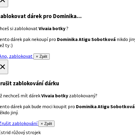
ablokovat dárek
pro Dominika…
hceš si zablokovat
Vivaia botky
?
ento dárek pak nekoupí pro
Dominika Atigu Sobotková
nikdo jin
ež ty :)
no, zablokovat
× Zpět
×
rušit zablokování dárku
ž nechceš mít dárek
Vivaia botky
zablokovaný?
ento dárek pak bude moci koupit pro
Dominika Atigu Sobotková
ěkdo jiný.
rušit zablokování
× Zpět