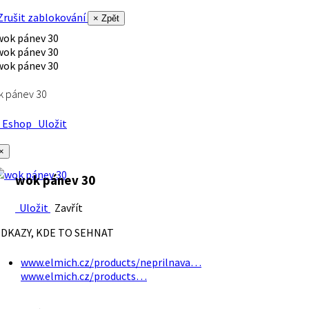
rušit zablokování
× Zpět
k pánev 30
Eshop
Uložit
×
wok pánev 30
Uložit
Zavřít
DKAZY, KDE TO SEHNAT
www.elmich.cz/products/neprilnava…
www.elmich.cz/products…