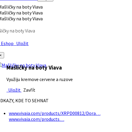
ličky na boty Viava
Eshop
Uložit
×
Mašličky na boty Viava
Využiju kremove cervene a ruzove
Uložit
Zavřít
DKAZY, KDE TO SEHNAT
www.vivaia.com/products/XRPD00812/Dora…
www.vivaia.com/products…