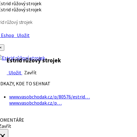
rid růžový strojek
Eshop
Uložit
×
Estrid růžový strojek
Uložit
Zavřít
DKAZY, KDE TO SEHNAT
www.vasobchodak.cz/p/80576/estrid…
www.vasobchodak.cz/p…
OMENTÁŘE
avřít
×