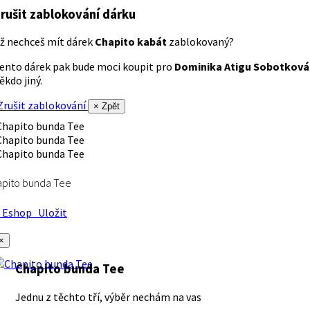
rušit zablokování dárku
ž nechceš mít dárek
Chapito kabát
zablokovaný?
ento dárek pak bude moci koupit pro
Dominika Atigu Sobotková
ěkdo jiný.
rušit zablokování
× Zpět
apito bunda Tee
Eshop
Uložit
×
Chapito bunda Tee
Jednu z těchto tří, výběr nechám na vas