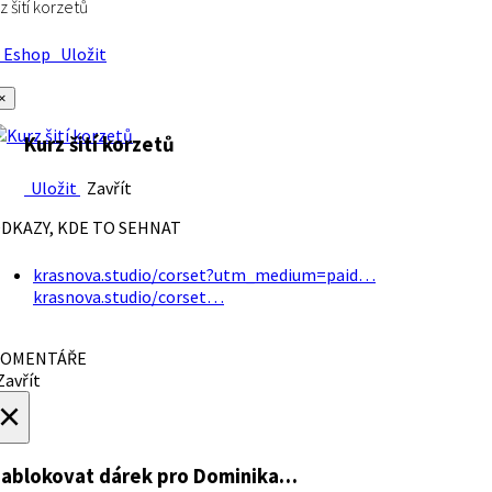
z šití korzetů
Eshop
Uložit
×
Kurz šití korzetů
Uložit
Zavřít
DKAZY, KDE TO SEHNAT
krasnova.studio/corset?utm_medium=paid…
krasnova.studio/corset…
OMENTÁŘE
avřít
×
ablokovat dárek
pro Dominika…