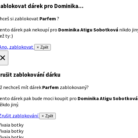
ablokovat dárek
pro Dominika…
hceš si zablokovat
Parfem
?
ento dárek pak nekoupí pro
Dominika Atigu Sobotková
nikdo jin
ež ty :)
no, zablokovat
× Zpět
×
rušit zablokování dárku
ž nechceš mít dárek
Parfem
zablokovaný?
ento dárek pak bude moci koupit pro
Dominika Atigu Sobotková
ěkdo jiný.
rušit zablokování
× Zpět