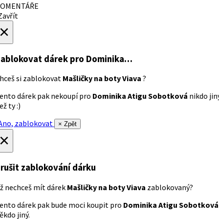
OMENTÁŘE
avřít
×
ablokovat dárek
pro Dominika…
hceš si zablokovat
Mašličky na boty Viava
?
ento dárek pak nekoupí pro
Dominika Atigu Sobotková
nikdo jin
ež ty :)
no, zablokovat
× Zpět
×
rušit zablokování dárku
ž nechceš mít dárek
Mašličky na boty Viava
zablokovaný?
ento dárek pak bude moci koupit pro
Dominika Atigu Sobotková
ěkdo jiný.