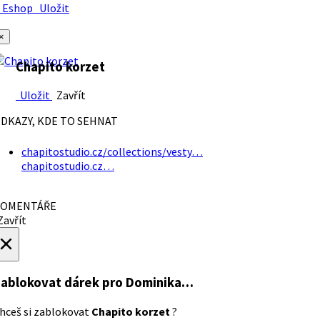
Eshop
Uložit
×
Chapito korzet
Uložit
Zavřít
DKAZY, KDE TO SEHNAT
chapitostudio.cz/collections/vesty…
chapitostudio.cz…
OMENTÁŘE
avřít
×
ablokovat dárek
pro Dominika…
hceš si zablokovat
Chapito korzet
?