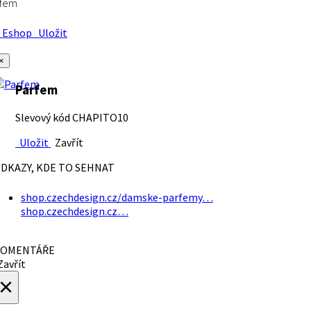
rfem
Eshop
Uložit
×
Parfem
Slevový kód CHAPITO10
Uložit
Zavřít
DKAZY, KDE TO SEHNAT
shop.czechdesign.cz/damske-parfemy…
shop.czechdesign.cz…
OMENTÁŘE
avřít
×