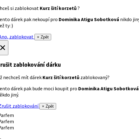
hceš si zablokovat
Kurz šití korzetů
?
ento dárek pak nekoupí pro
Dominika Atigu Sobotková
nikdo jin
ež ty :)
no, zablokovat
× Zpět
×
rušit zablokování dárku
ž nechceš mít dárek
Kurz šití korzetů
zablokovaný?
ento dárek pak bude moci koupit pro
Dominika Atigu Sobotková
ěkdo jiný.
rušit zablokování
× Zpět