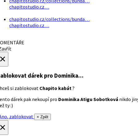
chapitostudio.cz/collections/bunda…
chapitostudio.cz…
chapitostudio.cz/collections/bunda…
chapitostudio.cz…
OMENTÁŘE
avřít
×
ablokovat dárek
pro Dominika…
hceš si zablokovat
Chapito kabát
?
ento dárek pak nekoupí pro
Dominika Atigu Sobotková
nikdo jin
ež ty :)
no, zablokovat
× Zpět
×