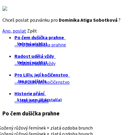
Chceš poslat pozvánku pro
Dominika Atigu Sobotková
?
Ano, poslat
Zpět
Po čem dušička prahne
Veřejný wishlist
Po čem dušička prahne
Radost udělá vždy
Veřejný wishlist
Radost udělá vždy
Pro Lilly, její kočičenstvo
Jen pro přátele
Pro Lilly, její kočičenstvo
Historie přání
které jsem již dostal(a)
Historie přání
Po čem dušička prahne