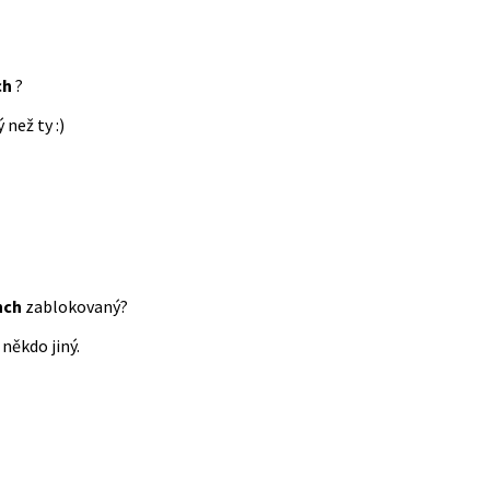
ch
?
 než ty :)
nch
zablokovaný?
někdo jiný.