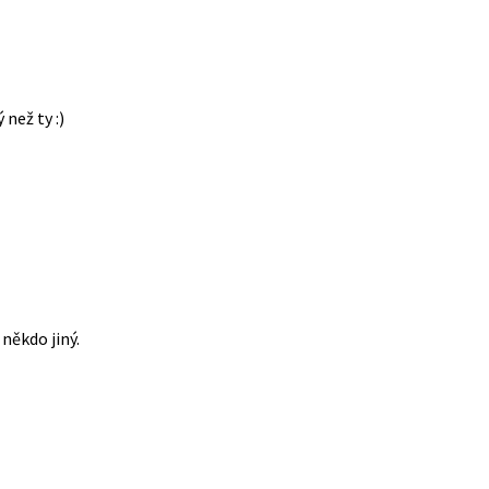
 než ty :)
někdo jiný.