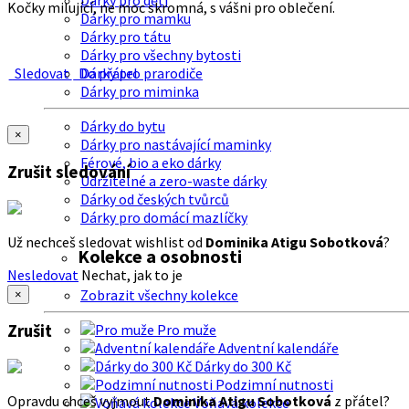
Dárky pro děti
Kočky milující, ne moc skromná, s vášni pro oblečení.
Dárky pro mamku
Dárky pro tátu
Dárky pro všechny bytosti
Sledovat
Do přátel
Dárky pro prarodiče
Dárky pro miminka
Dárky do bytu
×
Dárky pro nastávající maminky
Férové, bio a eko dárky
Zrušit sledování
Udržitelné a zero-waste dárky
Dárky od českých tvůrců
Dárky pro domácí mazlíčky
Už nechceš sledovat wishlist od
Dominika Atigu Sobotková
?
Kolekce a osobnosti
Nesledovat
Nechat, jak to je
Zobrazit všechny kolekce
×
Zrušit
Pro muže
Adventní kalendáře
Dárky do 300 Kč
Podzimní nutnosti
Opravdu chceš vyjmout
Dominika Atigu Sobotková
z přátel?
Voňavá kolekce