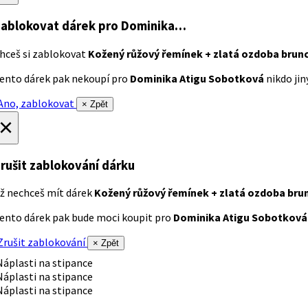
ablokovat dárek
pro Dominika…
hceš si zablokovat
Kožený růžový řemínek + zlatá ozdoba brun
ento dárek pak nekoupí pro
Dominika Atigu Sobotková
nikdo jiný
no, zablokovat
× Zpět
×
rušit zablokování dárku
ž nechceš mít dárek
Kožený růžový řemínek + zlatá ozdoba bru
ento dárek pak bude moci koupit pro
Dominika Atigu Sobotková
rušit zablokování
× Zpět