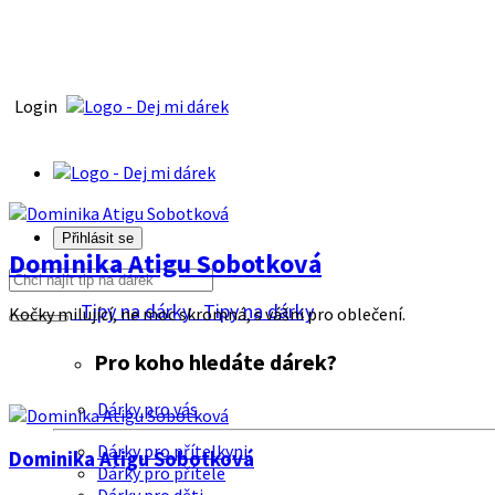
Login
Přihlásit se
Dominika Atigu Sobotková
Tipy na dárky
Tipy na dárky
Kočky milující, ne moc skromná, s vášni pro oblečení.
Pro koho hledáte dárek?
Dárky pro vás
Dárky pro přítelkyni
Dominika Atigu Sobotková
Dárky pro přítele