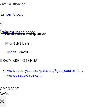
lasti na stipance
Eshop
Uložit
×
Náplasti na stipance
klidně dvě balení
Uložit
Zavřít
DKAZY, KDE TO SEHNAT
www.beautytape.cz/patches/?gad_source=1…
www.beautytape.cz…
OMENTÁŘE
avřít
×