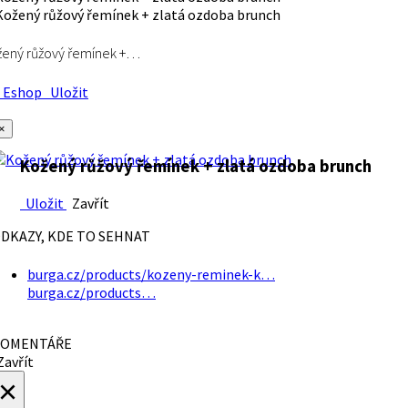
ený růžový řemínek +…
Eshop
Uložit
×
Kožený růžový řemínek + zlatá ozdoba brunch
Uložit
Zavřít
DKAZY, KDE TO SEHNAT
burga.cz/products/kozeny-reminek-k…
burga.cz/products…
OMENTÁŘE
avřít
×