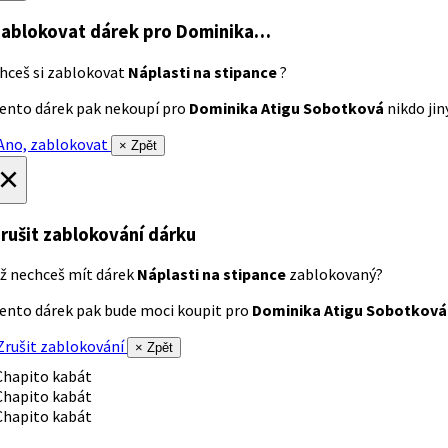
ablokovat dárek
pro Dominika…
hceš si zablokovat
Náplasti na stipance
?
ento dárek pak nekoupí pro
Dominika Atigu Sobotková
nikdo jiný
no, zablokovat
× Zpět
×
rušit zablokování dárku
ž nechceš mít dárek
Náplasti na stipance
zablokovaný?
ento dárek pak bude moci koupit pro
Dominika Atigu Sobotková
rušit zablokování
× Zpět