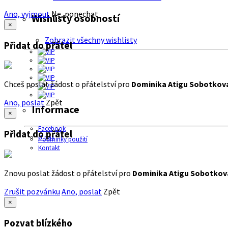
Ano, vyjmout
Ne, ponechat
Wishlisty osobností
×
Zobrazit všechny wishlisty
Přidat do přátel
Chceš poslat žádost o přátelství pro
Dominika Atigu Sobotkov
Ano, poslat
Zpět
Informace
×
Facebook
Přidat do přátel
O nás
Podmínky použití
Kontakt
Znovu poslat žádost o přátelství pro
Dominika Atigu Sobotkov
Zrušit pozvánku
Ano, poslat
Zpět
×
Pozvat blízkého