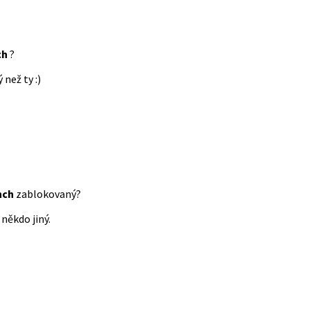
ch
?
 než ty :)
nch
zablokovaný?
někdo jiný.