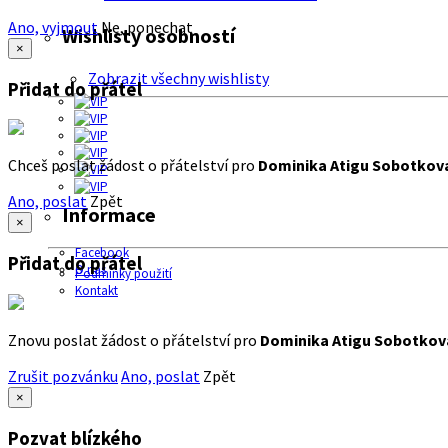
Ano, vyjmout
Ne, ponechat
Wishlisty osobností
×
Zobrazit všechny wishlisty
Přidat do přátel
Chceš poslat žádost o přátelství pro
Dominika Atigu Sobotkov
Ano, poslat
Zpět
Informace
×
Facebook
Přidat do přátel
O nás
Podmínky použití
Kontakt
Znovu poslat žádost o přátelství pro
Dominika Atigu Sobotkov
Zrušit pozvánku
Ano, poslat
Zpět
×
Pozvat blízkého