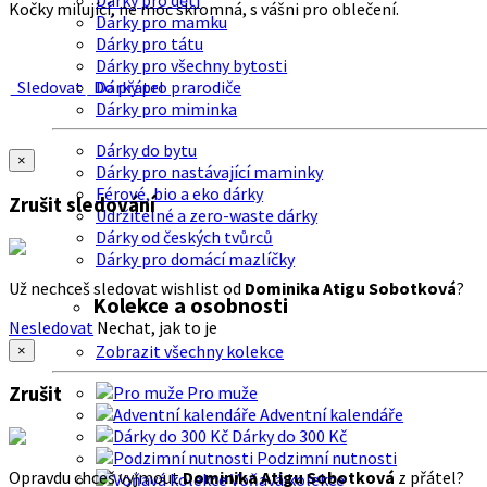
Dárky pro děti
Kočky milující, ne moc skromná, s vášni pro oblečení.
Dárky pro mamku
Dárky pro tátu
Dárky pro všechny bytosti
Sledovat
Do přátel
Dárky pro prarodiče
Dárky pro miminka
Dárky do bytu
×
Dárky pro nastávající maminky
Férové, bio a eko dárky
Zrušit sledování
Udržitelné a zero-waste dárky
Dárky od českých tvůrců
Dárky pro domácí mazlíčky
Už nechceš sledovat wishlist od
Dominika Atigu Sobotková
?
Kolekce a osobnosti
Nesledovat
Nechat, jak to je
Zobrazit všechny kolekce
×
Zrušit
Pro muže
Adventní kalendáře
Dárky do 300 Kč
Podzimní nutnosti
Opravdu chceš vyjmout
Dominika Atigu Sobotková
z přátel?
Voňavá kolekce