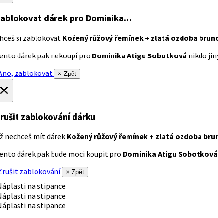
ablokovat dárek
pro Dominika…
hceš si zablokovat
Kožený růžový řemínek + zlatá ozdoba brun
ento dárek pak nekoupí pro
Dominika Atigu Sobotková
nikdo jiný
no, zablokovat
× Zpět
×
rušit zablokování dárku
ž nechceš mít dárek
Kožený růžový řemínek + zlatá ozdoba bru
ento dárek pak bude moci koupit pro
Dominika Atigu Sobotková
rušit zablokování
× Zpět