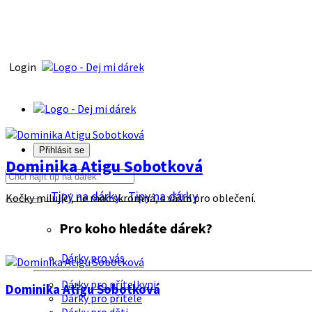
Login
Přihlásit se
Dominika Atigu Sobotková
Tipy na dárky
Tipy na dárky
Kočky milující, ne moc skromná, s vášni pro oblečení.
Pro koho hledáte dárek?
Dárky pro vás
Dárky pro přítelkyni
Dominika Atigu Sobotková
Dárky pro přítele