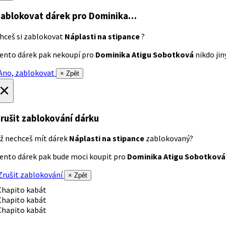
ablokovat dárek
pro Dominika…
hceš si zablokovat
Náplasti na stipance
?
ento dárek pak nekoupí pro
Dominika Atigu Sobotková
nikdo jiný
no, zablokovat
× Zpět
×
rušit zablokování dárku
ž nechceš mít dárek
Náplasti na stipance
zablokovaný?
ento dárek pak bude moci koupit pro
Dominika Atigu Sobotková
rušit zablokování
× Zpět