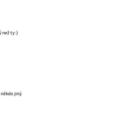
 než ty :)
někdo jiný.