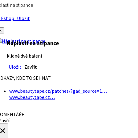
lasti na stipance
Eshop
Uložit
×
Náplasti na stipance
klidně dvě balení
Uložit
Zavřít
DKAZY, KDE TO SEHNAT
www.beautytape.cz/patches/?gad_source=1…
www.beautytape.cz…
OMENTÁŘE
avřít
×