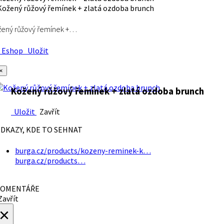
ený růžový řemínek +…
Eshop
Uložit
×
Kožený růžový řemínek + zlatá ozdoba brunch
Uložit
Zavřít
DKAZY, KDE TO SEHNAT
burga.cz/products/kozeny-reminek-k…
burga.cz/products…
OMENTÁŘE
avřít
×