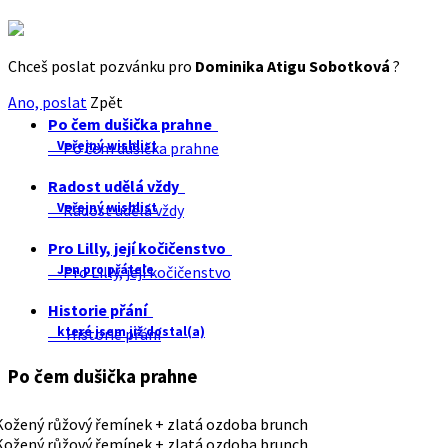
Chceš poslat pozvánku pro
Dominika Atigu Sobotková
?
Ano, poslat
Zpět
Po čem dušička prahne
Veřejný wishlist
Po čem dušička prahne
Radost udělá vždy
Veřejný wishlist
Radost udělá vždy
Pro Lilly, její kočičenstvo
Jen pro přátele
Pro Lilly, její kočičenstvo
Historie přání
které jsem již dostal(a)
Historie přání
Po čem dušička prahne