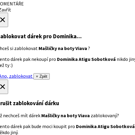
OMENTÁŘE
avřít
×
ablokovat dárek
pro Dominika…
hceš si zablokovat
Mašličky na boty Viava
?
ento dárek pak nekoupí pro
Dominika Atigu Sobotková
nikdo jin
ež ty :)
no, zablokovat
× Zpět
×
rušit zablokování dárku
ž nechceš mít dárek
Mašličky na boty Viava
zablokovaný?
ento dárek pak bude moci koupit pro
Dominika Atigu Sobotková
ěkdo jiný.