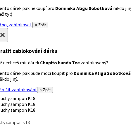
ento dárek pak nekoupí pro
Dominika Atigu Sobotková
nikdo jin
ež ty :)
no, zablokovat
× Zpět
×
rušit zablokování dárku
ž nechceš mít dárek
Chapito bunda Tee
zablokovaný?
ento dárek pak bude moci koupit pro
Dominika Atigu Sobotková
ěkdo jiný.
rušit zablokování
× Zpět
chy sampon K18