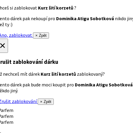
hceš si zablokovat
Kurz šití korzetů
?
ento dárek pak nekoupí pro
Dominika Atigu Sobotková
nikdo jin
ež ty :)
no, zablokovat
× Zpět
×
rušit zablokování dárku
ž nechceš mít dárek
Kurz šití korzetů
zablokovaný?
ento dárek pak bude moci koupit pro
Dominika Atigu Sobotková
ěkdo jiný.
rušit zablokování
× Zpět