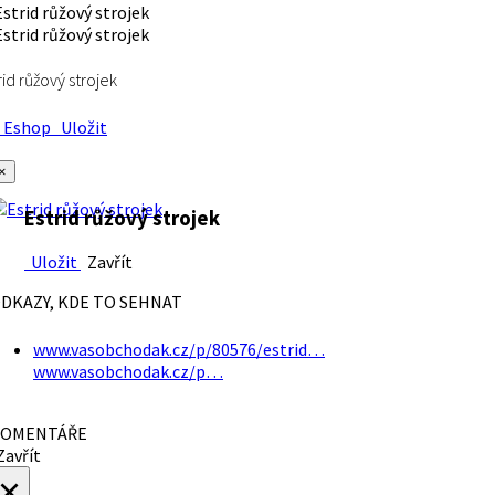
rid růžový strojek
Eshop
Uložit
×
Estrid růžový strojek
Uložit
Zavřít
DKAZY, KDE TO SEHNAT
www.vasobchodak.cz/p/80576/estrid…
www.vasobchodak.cz/p…
OMENTÁŘE
avřít
×