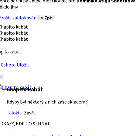
ento dárek pak bude moci koupit pro
Dominika Atigu Sobotková
ěkdo jiný.
rušit zablokování
× Zpět
pito kabát
Eshop
Uložit
×
Chapito kabát
Kdyby byl některý z nich zase skladem :)
Uložit
Zavřít
DKAZY, KDE TO SEHNAT