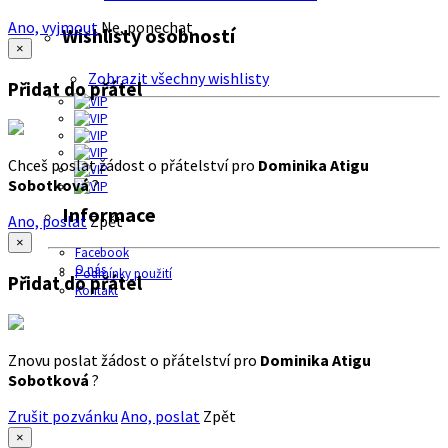
Ano, vyjmout
Ne, ponechat
Wishlisty osobností
×
Zobrazit všechny wishlisty
Přidat do přátel
Chceš poslat žádost o přátelství pro
Dominika Atigu
Sobotková
?
Informace
Ano, poslat
Zpět
×
Facebook
O nás
Podmínky použití
Přidat do přátel
Kontakt
Znovu poslat žádost o přátelství pro
Dominika Atigu
Sobotková
?
Zrušit pozvánku
Ano, poslat
Zpět
×