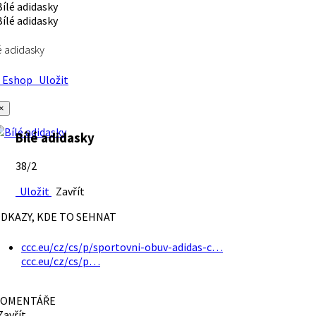
é adidasky
Eshop
Uložit
×
Bílé adidasky
38/2
Uložit
Zavřít
DKAZY, KDE TO SEHNAT
ccc.eu/cz/cs/p/sportovni-obuv-adidas-c…
ccc.eu/cz/cs/p…
OMENTÁŘE
avřít