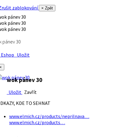
rušit zablokování
× Zpět
k pánev 30
Eshop
Uložit
×
wok pánev 30
Uložit
Zavřít
DKAZY, KDE TO SEHNAT
www.elmich.cz/products/neprilnava…
www.elmich.cz/products…