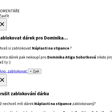
OMENTÁŘE
avřít
×
ablokovat dárek
pro Dominika…
hceš si zablokovat
Náplasti na stipance
?
ento dárek pak nekoupí pro
Dominika Atigu Sobotková
nikdo jin
ež ty :)
no, zablokovat
× Zpět
×
rušit zablokování dárku
ž nechceš mít dárek
Náplasti na stipance
zablokovaný?