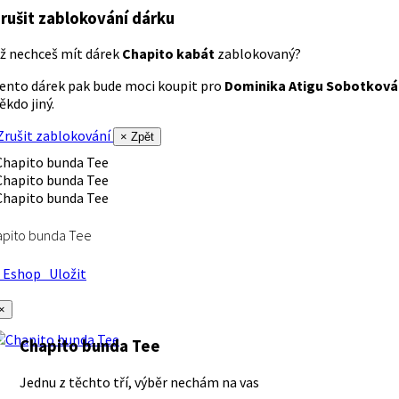
rušit zablokování dárku
ž nechceš mít dárek
Chapito kabát
zablokovaný?
ento dárek pak bude moci koupit pro
Dominika Atigu Sobotková
ěkdo jiný.
rušit zablokování
× Zpět
apito bunda Tee
Eshop
Uložit
×
Chapito bunda Tee
Jednu z těchto tří, výběr nechám na vas