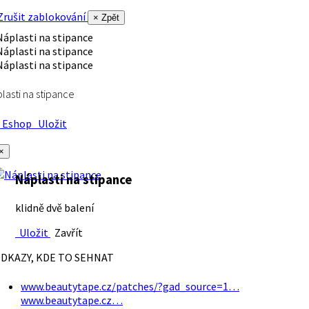
rušit zablokování
× Zpět
lasti na stipance
Eshop
Uložit
×
Náplasti na stipance
klidně dvě balení
Uložit
Zavřít
DKAZY, KDE TO SEHNAT
www.beautytape.cz/patches/?gad_source=1…
www.beautytape.cz…