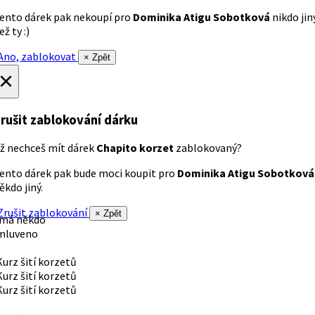
ento dárek pak nekoupí pro
Dominika Atigu Sobotková
nikdo jin
ež ty :)
no, zablokovat
× Zpět
×
rušit zablokování dárku
ž nechceš mít dárek
Chapito korzet
zablokovaný?
ento dárek pak bude moci koupit pro
Dominika Atigu Sobotková
ěkdo jiný.
rušit zablokování
× Zpět
 má někdo
mluveno