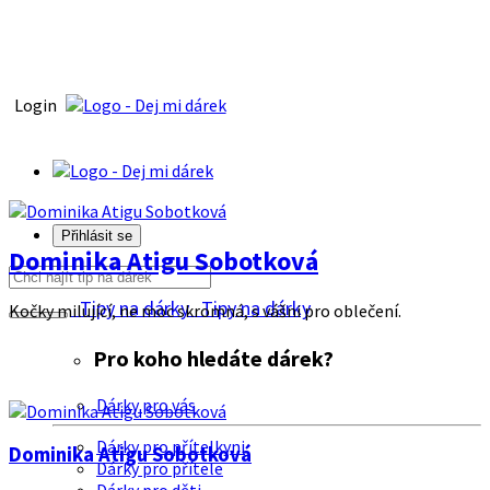
Login
Přihlásit se
Dominika Atigu Sobotková
Tipy na dárky
Tipy na dárky
Kočky milující, ne moc skromná, s vášni pro oblečení.
Pro koho hledáte dárek?
Dárky pro vás
Dárky pro přítelkyni
Dominika Atigu Sobotková
Dárky pro přítele