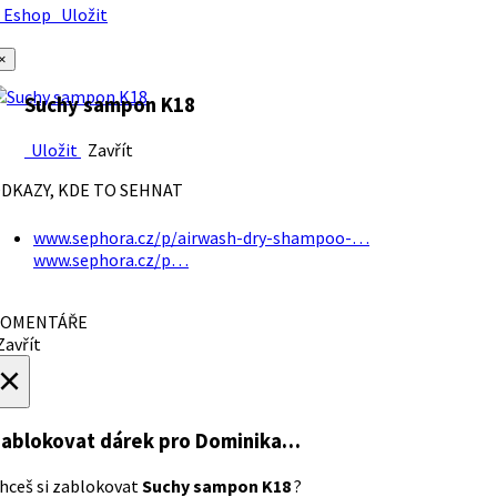
Eshop
Uložit
×
Suchy sampon K18
Uložit
Zavřít
DKAZY, KDE TO SEHNAT
www.sephora.cz/p/airwash-dry-shampoo-…
www.sephora.cz/p…
OMENTÁŘE
avřít
×
ablokovat dárek
pro Dominika…
hceš si zablokovat
Suchy sampon K18
?