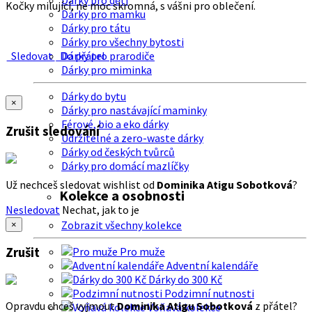
Dárky pro děti
Kočky milující, ne moc skromná, s vášni pro oblečení.
Dárky pro mamku
Dárky pro tátu
Dárky pro všechny bytosti
Sledovat
Do přátel
Dárky pro prarodiče
Dárky pro miminka
Dárky do bytu
×
Dárky pro nastávající maminky
Férové, bio a eko dárky
Zrušit sledování
Udržitelné a zero-waste dárky
Dárky od českých tvůrců
Dárky pro domácí mazlíčky
Už nechceš sledovat wishlist od
Dominika Atigu Sobotková
?
Kolekce a osobnosti
Nesledovat
Nechat, jak to je
Zobrazit všechny kolekce
×
Zrušit
Pro muže
Adventní kalendáře
Dárky do 300 Kč
Podzimní nutnosti
Opravdu chceš vyjmout
Dominika Atigu Sobotková
z přátel?
Voňavá kolekce