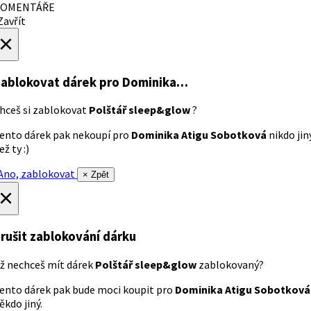
OMENTÁŘE
avřít
×
ablokovat dárek
pro Dominika…
hceš si zablokovat
Polštář sleep&glow
?
ento dárek pak nekoupí pro
Dominika Atigu Sobotková
nikdo jin
ež ty :)
no, zablokovat
× Zpět
×
rušit zablokování dárku
ž nechceš mít dárek
Polštář sleep&glow
zablokovaný?
ento dárek pak bude moci koupit pro
Dominika Atigu Sobotková
ěkdo jiný.