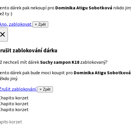
ento dárek pak nekoupí pro
Dominika Atigu Sobotková
nikdo jin
ež ty :)
no, zablokovat
× Zpět
×
rušit zablokování dárku
ž nechceš mít dárek
Suchy sampon K18
zablokovaný?
ento dárek pak bude moci koupit pro
Dominika Atigu Sobotková
ěkdo jiný.
rušit zablokování
× Zpět
pito korzet