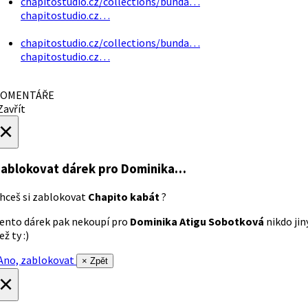
chapitostudio.cz/collections/bunda…
chapitostudio.cz…
chapitostudio.cz/collections/bunda…
chapitostudio.cz…
OMENTÁŘE
avřít
×
ablokovat dárek
pro Dominika…
hceš si zablokovat
Chapito kabát
?
ento dárek pak nekoupí pro
Dominika Atigu Sobotková
nikdo jin
ež ty :)
no, zablokovat
× Zpět
×