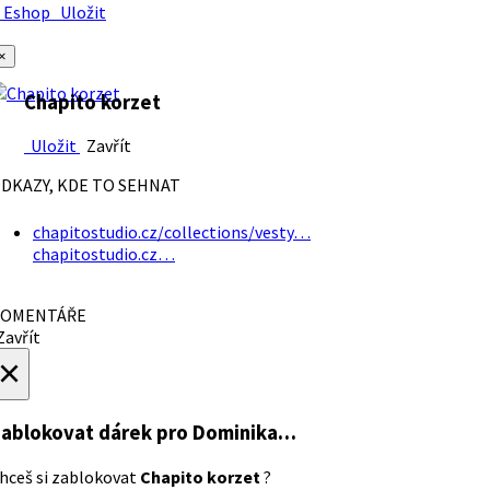
Eshop
Uložit
×
Chapito korzet
Uložit
Zavřít
DKAZY, KDE TO SEHNAT
chapitostudio.cz/collections/vesty…
chapitostudio.cz…
OMENTÁŘE
avřít
×
ablokovat dárek
pro Dominika…
hceš si zablokovat
Chapito korzet
?