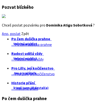
Pozvat blízkého
Chceš poslat pozvánku pro
Dominika Atigu Sobotková
?
Ano, poslat
Zpět
Po čem dušička prahne
Veřejný wishlist
Po čem dušička prahne
Radost udělá vždy
Veřejný wishlist
Radost udělá vždy
Pro Lilly, její kočičenstvo
Jen pro přátele
Pro Lilly, její kočičenstvo
Historie přání
které jsem již dostal(a)
Historie přání
Po čem dušička prahne