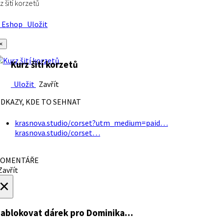
z šití korzetů
Eshop
Uložit
×
Kurz šití korzetů
Uložit
Zavřít
DKAZY, KDE TO SEHNAT
krasnova.studio/corset?utm_medium=paid…
krasnova.studio/corset…
OMENTÁŘE
avřít
×
ablokovat dárek
pro Dominika…