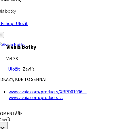
aia botky
Eshop
Uložit
×
Vivaia botky
Vel 38
Uložit
Zavřít
DKAZY, KDE TO SEHNAT
www.vivaia.com/products/XRPD01036…
www.vivaia.com/products…
OMENTÁŘE
avřít
×