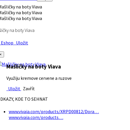
ličky na boty Viava
Eshop
Uložit
×
Mašličky na boty Viava
Využiju kremove cervene a ruzove
Uložit
Zavřít
DKAZY, KDE TO SEHNAT
www.vivaia.com/products/XRPD00812/Dora…
www.vivaia.com/products…