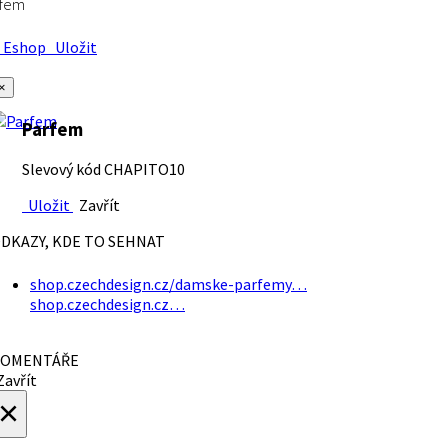
rfem
Eshop
Uložit
×
Parfem
Slevový kód CHAPITO10
Uložit
Zavřít
DKAZY, KDE TO SEHNAT
shop.czechdesign.cz/damske-parfemy…
shop.czechdesign.cz…
OMENTÁŘE
avřít
×