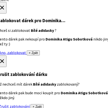
×
ablokovat dárek
pro Dominika…
hceš si zablokovat
Bílé adidasky
?
ento dárek pak nekoupí pro
Dominika Atigu Sobotková
nikdo jin
ež ty :)
no, zablokovat
× Zpět
×
rušit zablokování dárku
ž nechceš mít dárek
Bílé adidasky
zablokovaný?
ento dárek pak bude moci koupit pro
Dominika Atigu Sobotková
ěkdo jiný.
rušit zablokování
× Zpět