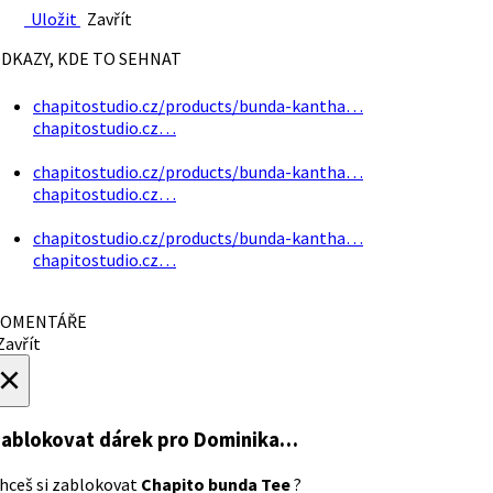
Uložit
Zavřít
DKAZY, KDE TO SEHNAT
chapitostudio.cz/products/bunda-kantha…
chapitostudio.cz…
chapitostudio.cz/products/bunda-kantha…
chapitostudio.cz…
chapitostudio.cz/products/bunda-kantha…
chapitostudio.cz…
OMENTÁŘE
avřít
×
ablokovat dárek
pro Dominika…
hceš si zablokovat
Chapito bunda Tee
?