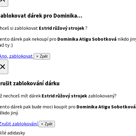
ablokovat dárek
pro Dominika…
hceš si zablokovat
Estrid růžový strojek
?
ento dárek pak nekoupí pro
Dominika Atigu Sobotková
nikdo jin
ež ty :)
no, zablokovat
× Zpět
×
rušit zablokování dárku
ž nechceš mít dárek
Estrid růžový strojek
zablokovaný?
ento dárek pak bude moci koupit pro
Dominika Atigu Sobotková
ěkdo jiný.
rušit zablokování
× Zpět