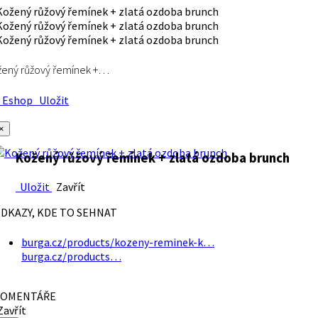
ený růžový řemínek +…
Eshop
Uložit
×
Kožený růžový řemínek + zlatá ozdoba brunch
Uložit
Zavřít
DKAZY, KDE TO SEHNAT
burga.cz/products/kozeny-reminek-k…
burga.cz/products…
OMENTÁŘE
avřít