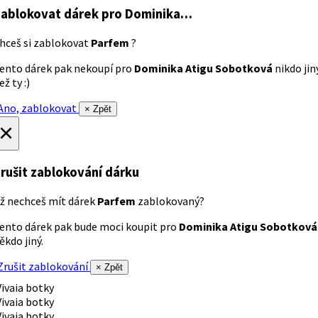
ablokovat dárek
pro Dominika…
hceš si zablokovat
Parfem
?
ento dárek pak nekoupí pro
Dominika Atigu Sobotková
nikdo jin
ež ty :)
no, zablokovat
× Zpět
×
rušit zablokování dárku
ž nechceš mít dárek
Parfem
zablokovaný?
ento dárek pak bude moci koupit pro
Dominika Atigu Sobotková
ěkdo jiný.
rušit zablokování
× Zpět