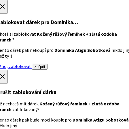
×
ablokovat dárek
pro Dominika…
hceš si zablokovat
Kožený růžový řemínek + zlatá ozdoba
runch
?
ento dárek pak nekoupí pro
Dominika Atigu Sobotková
nikdo jin
ež ty :)
no, zablokovat
× Zpět
×
rušit zablokování dárku
ž nechceš mít dárek
Kožený růžový řemínek + zlatá ozdoba
runch
zablokovaný?
ento dárek pak bude moci koupit pro
Dominika Atigu Sobotková
ěkdo jiný.