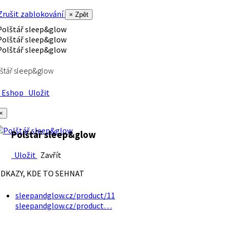
rušit zablokování
× Zpět
štář sleep&glow
Eshop
Uložit
×
Polštář sleep&glow
Uložit
Zavřít
DKAZY, KDE TO SEHNAT
sleepandglow.cz/product/11
sleepandglow.cz/product…