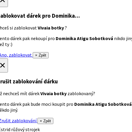
ablokovat dárek
pro Dominika…
hceš si zablokovat
Vivaia botky
?
ento dárek pak nekoupí pro
Dominika Atigu Sobotková
nikdo jin
ež ty :)
no, zablokovat
× Zpět
×
rušit zablokování dárku
ž nechceš mít dárek
Vivaia botky
zablokovaný?
ento dárek pak bude moci koupit pro
Dominika Atigu Sobotková
ěkdo jiný.
rušit zablokování
× Zpět