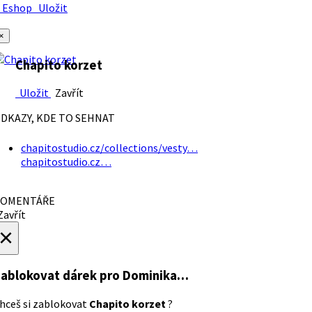
Eshop
Uložit
×
Chapito korzet
Uložit
Zavřít
DKAZY, KDE TO SEHNAT
chapitostudio.cz/collections/vesty…
chapitostudio.cz…
OMENTÁŘE
avřít
×
ablokovat dárek
pro Dominika…
hceš si zablokovat
Chapito korzet
?