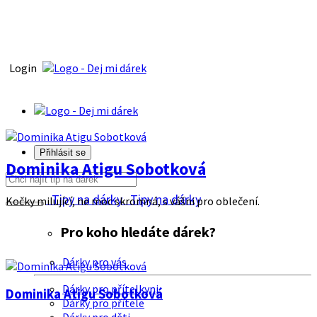
Login
Přihlásit se
Dominika Atigu Sobotková
Tipy na dárky
Tipy na dárky
Kočky milující, ne moc skromná, s vášni pro oblečení.
Pro koho hledáte dárek?
Dárky pro vás
Dárky pro přítelkyni
Dominika Atigu Sobotková
Dárky pro přítele