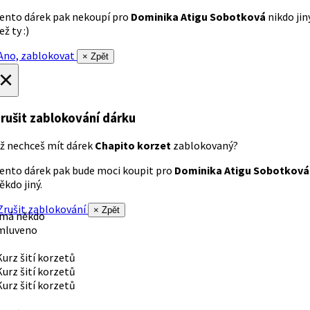
ento dárek pak nekoupí pro
Dominika Atigu Sobotková
nikdo jin
ež ty :)
no, zablokovat
× Zpět
×
rušit zablokování dárku
ž nechceš mít dárek
Chapito korzet
zablokovaný?
ento dárek pak bude moci koupit pro
Dominika Atigu Sobotková
ěkdo jiný.
rušit zablokování
× Zpět
 má někdo
mluveno