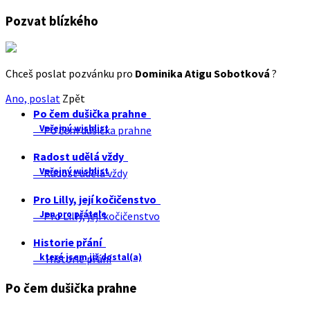
Pozvat blízkého
Chceš poslat pozvánku pro
Dominika Atigu Sobotková
?
Ano, poslat
Zpět
Po čem dušička prahne
Veřejný wishlist
Po čem dušička prahne
Radost udělá vždy
Veřejný wishlist
Radost udělá vždy
Pro Lilly, její kočičenstvo
Jen pro přátele
Pro Lilly, její kočičenstvo
Historie přání
které jsem již dostal(a)
Historie přání
Po čem dušička prahne