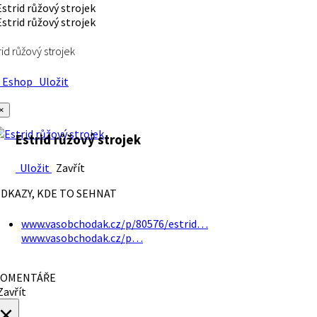
rid růžový strojek
Eshop
Uložit
×
Estrid růžový strojek
Uložit
Zavřít
DKAZY, KDE TO SEHNAT
www.vasobchodak.cz/p/80576/estrid…
www.vasobchodak.cz/p…
OMENTÁŘE
avřít
×