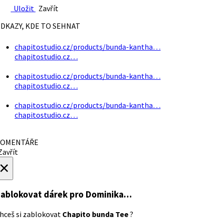
Uložit
Zavřít
DKAZY, KDE TO SEHNAT
chapitostudio.cz/products/bunda-kantha…
chapitostudio.cz…
chapitostudio.cz/products/bunda-kantha…
chapitostudio.cz…
chapitostudio.cz/products/bunda-kantha…
chapitostudio.cz…
OMENTÁŘE
avřít
×
ablokovat dárek
pro Dominika…
hceš si zablokovat
Chapito bunda Tee
?