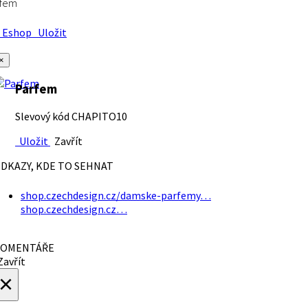
rfem
Eshop
Uložit
×
Parfem
Slevový kód CHAPITO10
Uložit
Zavřít
DKAZY, KDE TO SEHNAT
shop.czechdesign.cz/damske-parfemy…
shop.czechdesign.cz…
OMENTÁŘE
avřít
×