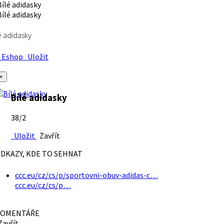
é adidasky
Eshop
Uložit
×
Bílé adidasky
38/2
Uložit
Zavřít
DKAZY, KDE TO SEHNAT
ccc.eu/cz/cs/p/sportovni-obuv-adidas-c…
ccc.eu/cz/cs/p…
OMENTÁŘE
avřít