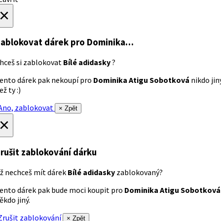
×
ablokovat dárek
pro Dominika…
hceš si zablokovat
Bílé adidasky
?
ento dárek pak nekoupí pro
Dominika Atigu Sobotková
nikdo jin
ež ty :)
no, zablokovat
× Zpět
×
rušit zablokování dárku
ž nechceš mít dárek
Bílé adidasky
zablokovaný?
ento dárek pak bude moci koupit pro
Dominika Atigu Sobotková
ěkdo jiný.
rušit zablokování
× Zpět