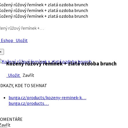
ený růžový řemínek +…
Eshop
Uložit
×
Kožený růžový řemínek + zlatá ozdoba brunch
Uložit
Zavřít
DKAZY, KDE TO SEHNAT
burga.cz/products/kozeny-reminek-k…
burga.cz/products…
OMENTÁŘE
avřít