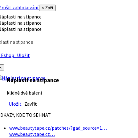
rušit zablokování
× Zpět
lasti na stipance
Eshop
Uložit
×
Náplasti na stipance
klidně dvě balení
Uložit
Zavřít
DKAZY, KDE TO SEHNAT
www.beautytape.cz/patches/?gad_source=1…
www.beautytape.cz…