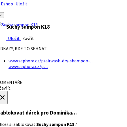
Eshop
Uložit
×
Suchy sampon K18
Uložit
Zavřít
DKAZY, KDE TO SEHNAT
www.sephora.cz/p/airwash-dry-shampoo-…
www.sephora.cz/p…
OMENTÁŘE
avřít
×
ablokovat dárek
pro Dominika…
hceš si zablokovat
Suchy sampon K18
?