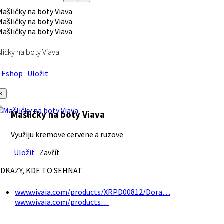
ličky na boty Viava
Eshop
Uložit
×
Mašličky na boty Viava
Využiju kremove cervene a ruzove
Uložit
Zavřít
DKAZY, KDE TO SEHNAT
www.vivaia.com/products/XRPD00812/Dora…
www.vivaia.com/products…