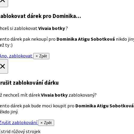
ablokovat dárek
pro Dominika…
hceš si zablokovat
Vivaia botky
?
ento dárek pak nekoupí pro
Dominika Atigu Sobotková
nikdo jin
ež ty :)
no, zablokovat
× Zpět
×
rušit zablokování dárku
ž nechceš mít dárek
Vivaia botky
zablokovaný?
ento dárek pak bude moci koupit pro
Dominika Atigu Sobotková
ěkdo jiný.
rušit zablokování
× Zpět