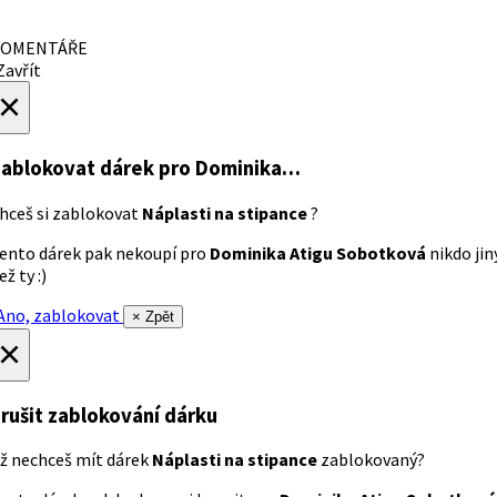
OMENTÁŘE
avřít
×
ablokovat dárek
pro Dominika…
hceš si zablokovat
Náplasti na stipance
?
ento dárek pak nekoupí pro
Dominika Atigu Sobotková
nikdo jin
ež ty :)
no, zablokovat
× Zpět
×
rušit zablokování dárku
ž nechceš mít dárek
Náplasti na stipance
zablokovaný?