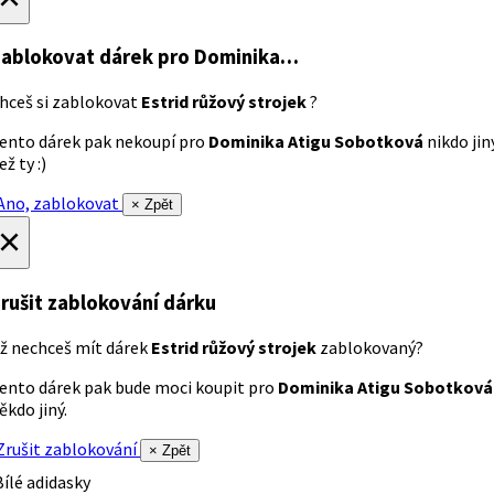
ablokovat dárek
pro Dominika…
hceš si zablokovat
Estrid růžový strojek
?
ento dárek pak nekoupí pro
Dominika Atigu Sobotková
nikdo jin
ež ty :)
no, zablokovat
× Zpět
×
rušit zablokování dárku
ž nechceš mít dárek
Estrid růžový strojek
zablokovaný?
ento dárek pak bude moci koupit pro
Dominika Atigu Sobotková
ěkdo jiný.
rušit zablokování
× Zpět