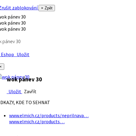
rušit zablokování
× Zpět
k pánev 30
Eshop
Uložit
×
wok pánev 30
Uložit
Zavřít
DKAZY, KDE TO SEHNAT
www.elmich.cz/products/neprilnava…
www.elmich.cz/products…