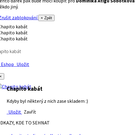
ento dárek pak bude moci koupit pro
Dominika Atigu Sobotková
ěkdo jiný.
rušit zablokování
× Zpět
pito kabát
Eshop
Uložit
×
Chapito kabát
Kdyby byl některý z nich zase skladem :)
Uložit
Zavřít
DKAZY, KDE TO SEHNAT