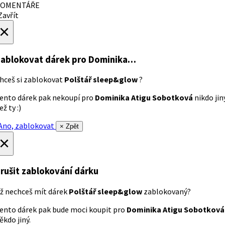
OMENTÁŘE
avřít
×
ablokovat dárek
pro Dominika…
hceš si zablokovat
Polštář sleep&glow
?
ento dárek pak nekoupí pro
Dominika Atigu Sobotková
nikdo jin
ež ty :)
no, zablokovat
× Zpět
×
rušit zablokování dárku
ž nechceš mít dárek
Polštář sleep&glow
zablokovaný?
ento dárek pak bude moci koupit pro
Dominika Atigu Sobotková
ěkdo jiný.