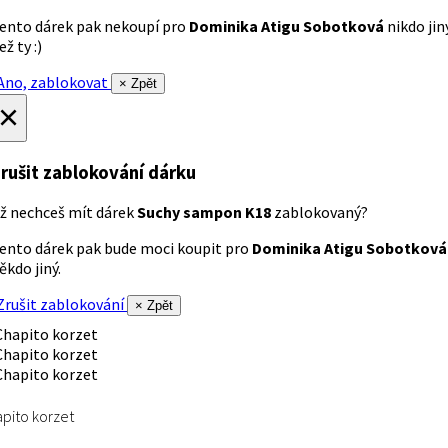
ento dárek pak nekoupí pro
Dominika Atigu Sobotková
nikdo jin
ež ty :)
no, zablokovat
× Zpět
×
rušit zablokování dárku
ž nechceš mít dárek
Suchy sampon K18
zablokovaný?
ento dárek pak bude moci koupit pro
Dominika Atigu Sobotková
ěkdo jiný.
rušit zablokování
× Zpět
pito korzet