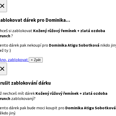
×
ablokovat dárek
pro Dominika…
hceš si zablokovat
Kožený růžový řemínek + zlatá ozdoba
runch
?
ento dárek pak nekoupí pro
Dominika Atigu Sobotková
nikdo jin
ež ty :)
no, zablokovat
× Zpět
×
rušit zablokování dárku
ž nechceš mít dárek
Kožený růžový řemínek + zlatá ozdoba
runch
zablokovaný?
ento dárek pak bude moci koupit pro
Dominika Atigu Sobotková
ěkdo jiný.