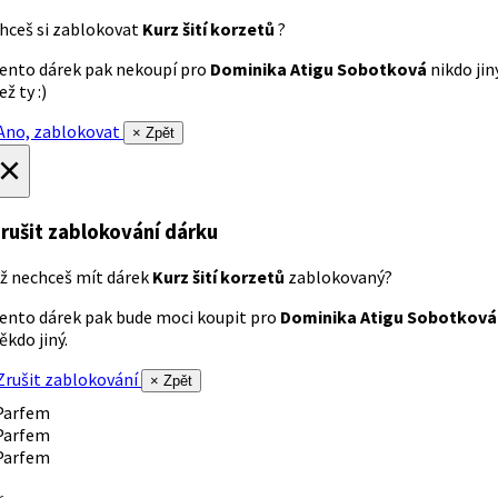
hceš si zablokovat
Kurz šití korzetů
?
ento dárek pak nekoupí pro
Dominika Atigu Sobotková
nikdo jin
ež ty :)
no, zablokovat
× Zpět
×
rušit zablokování dárku
ž nechceš mít dárek
Kurz šití korzetů
zablokovaný?
ento dárek pak bude moci koupit pro
Dominika Atigu Sobotková
ěkdo jiný.
rušit zablokování
× Zpět