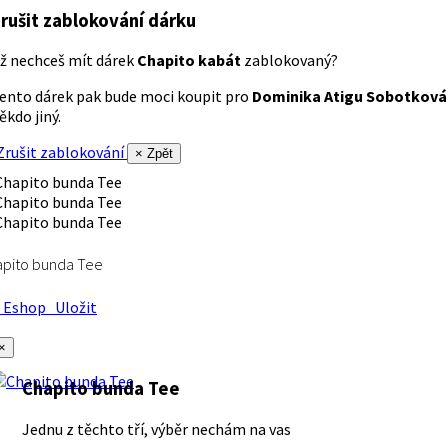
rušit zablokování dárku
ž nechceš mít dárek
Chapito kabát
zablokovaný?
ento dárek pak bude moci koupit pro
Dominika Atigu Sobotková
ěkdo jiný.
rušit zablokování
× Zpět
apito bunda Tee
Eshop
Uložit
×
Chapito bunda Tee
Jednu z těchto tří, výběr nechám na vas