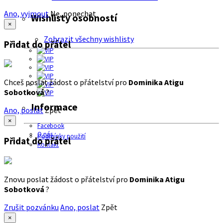
Ano, vyjmout
Ne, ponechat
Wishlisty osobností
×
Zobrazit všechny wishlisty
Přidat do přátel
Chceš poslat žádost o přátelství pro
Dominika Atigu
Sobotková
?
Informace
Ano, poslat
Zpět
×
Facebook
O nás
Podmínky použití
Přidat do přátel
Kontakt
Znovu poslat žádost o přátelství pro
Dominika Atigu
Sobotková
?
Zrušit pozvánku
Ano, poslat
Zpět
×