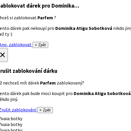
ablokovat dárek
pro Dominika…
hceš si zablokovat
Parfem
?
ento dárek pak nekoupí pro
Dominika Atigu Sobotková
nikdo jin
ež ty :)
no, zablokovat
× Zpět
×
rušit zablokování dárku
ž nechceš mít dárek
Parfem
zablokovaný?
ento dárek pak bude moci koupit pro
Dominika Atigu Sobotková
ěkdo jiný.
rušit zablokování
× Zpět