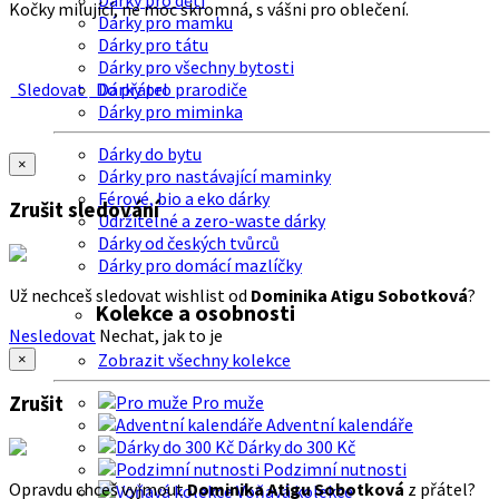
Dárky pro děti
Kočky milující, ne moc skromná, s vášni pro oblečení.
Dárky pro mamku
Dárky pro tátu
Dárky pro všechny bytosti
Sledovat
Do přátel
Dárky pro prarodiče
Dárky pro miminka
Dárky do bytu
×
Dárky pro nastávající maminky
Férové, bio a eko dárky
Zrušit sledování
Udržitelné a zero-waste dárky
Dárky od českých tvůrců
Dárky pro domácí mazlíčky
Už nechceš sledovat wishlist od
Dominika Atigu Sobotková
?
Kolekce a osobnosti
Nesledovat
Nechat, jak to je
Zobrazit všechny kolekce
×
Zrušit
Pro muže
Adventní kalendáře
Dárky do 300 Kč
Podzimní nutnosti
Opravdu chceš vyjmout
Dominika Atigu Sobotková
z přátel?
Voňavá kolekce