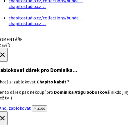
chapitostudio.cz/collections/bunda…
chapitostudio.cz…
chapitostudio.cz/collections/bunda…
chapitostudio.cz…
OMENTÁŘE
avřít
×
ablokovat dárek
pro Dominika…
hceš si zablokovat
Chapito kabát
?
ento dárek pak nekoupí pro
Dominika Atigu Sobotková
nikdo jin
ež ty :)
no, zablokovat
× Zpět
×