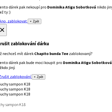
ento dárek pak nekoupí pro
Dominika Atigu Sobotková
nikdo jin
ež ty :)
no, zablokovat
× Zpět
×
rušit zablokování dárku
ž nechceš mít dárek
Chapito bunda Tee
zablokovaný?
ento dárek pak bude moci koupit pro
Dominika Atigu Sobotková
ěkdo jiný.
rušit zablokování
× Zpět
chy sampon K18