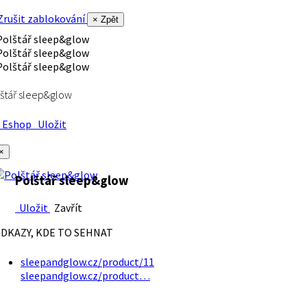
rušit zablokování
× Zpět
štář sleep&glow
Eshop
Uložit
×
Polštář sleep&glow
Uložit
Zavřít
DKAZY, KDE TO SEHNAT
sleepandglow.cz/product/11
sleepandglow.cz/product…