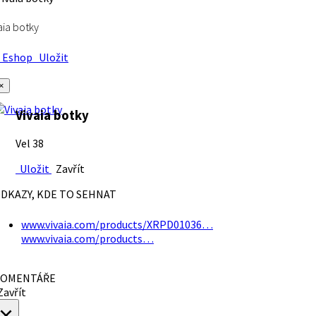
aia botky
Eshop
Uložit
×
Vivaia botky
Vel 38
Uložit
Zavřít
DKAZY, KDE TO SEHNAT
www.vivaia.com/products/XRPD01036…
www.vivaia.com/products…
OMENTÁŘE
avřít
×