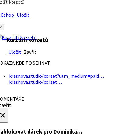
z šití korzetů
Eshop
Uložit
×
Kurz šití korzetů
Uložit
Zavřít
DKAZY, KDE TO SEHNAT
krasnova.studio/corset?utm_medium=paid…
krasnova.studio/corset…
OMENTÁŘE
avřít
×
ablokovat dárek
pro Dominika…