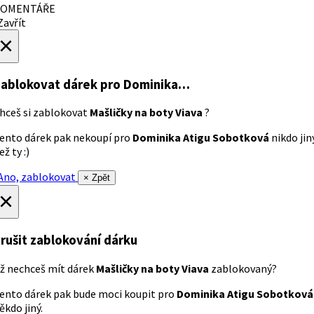
OMENTÁŘE
avřít
×
ablokovat dárek
pro Dominika…
hceš si zablokovat
Mašličky na boty Viava
?
ento dárek pak nekoupí pro
Dominika Atigu Sobotková
nikdo jin
ež ty :)
no, zablokovat
× Zpět
×
rušit zablokování dárku
ž nechceš mít dárek
Mašličky na boty Viava
zablokovaný?
ento dárek pak bude moci koupit pro
Dominika Atigu Sobotková
ěkdo jiný.