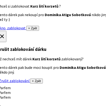
hceš si zablokovat
Kurz šití korzetů
?
ento dárek pak nekoupí pro
Dominika Atigu Sobotková
nikdo jin
ež ty :)
no, zablokovat
× Zpět
×
rušit zablokování dárku
ž nechceš mít dárek
Kurz šití korzetů
zablokovaný?
ento dárek pak bude moci koupit pro
Dominika Atigu Sobotková
ěkdo jiný.
rušit zablokování
× Zpět