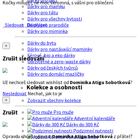
Dárky pro děti
Kočky milující, ne moc skromná, s vášni pro oblečení.
Dárky pro mamku
Dárky pro tátu
Dárky pro všechny bytosti
Sledovat
Do přátel
Dárky pro prarodiče
Dárky pro miminka
Dárky do bytu
×
Dárky pro nastávající maminky
Férové, bio a eko dárky
Zrušit sledování
Udržitelné a zero-waste dárky
Dárky od českých tvůrců
Dárky pro domácí mazlíčky
Už nechceš sledovat wishlist od
Dominika Atigu Sobotková
?
Kolekce a osobnosti
Nesledovat
Nechat, jak to je
Zobrazit všechny kolekce
×
Zrušit
Pro muže
Adventní kalendáře
Dárky do 300 Kč
Podzimní nutnosti
Opravdu chceš vyjmout
Dominika Atigu Sobotková
z přátel?
Voňavá kolekce