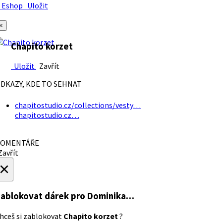
Eshop
Uložit
×
Chapito korzet
Uložit
Zavřít
DKAZY, KDE TO SEHNAT
chapitostudio.cz/collections/vesty…
chapitostudio.cz…
OMENTÁŘE
avřít
×
ablokovat dárek
pro Dominika…
hceš si zablokovat
Chapito korzet
?