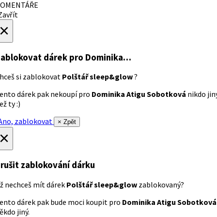
OMENTÁŘE
avřít
×
ablokovat dárek
pro Dominika…
hceš si zablokovat
Polštář sleep&glow
?
ento dárek pak nekoupí pro
Dominika Atigu Sobotková
nikdo jin
ež ty :)
no, zablokovat
× Zpět
×
rušit zablokování dárku
ž nechceš mít dárek
Polštář sleep&glow
zablokovaný?
ento dárek pak bude moci koupit pro
Dominika Atigu Sobotková
ěkdo jiný.