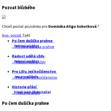
Pozvat blízkého
Chceš poslat pozvánku pro
Dominika Atigu Sobotková
?
Ano, poslat
Zpět
Po čem dušička prahne
Veřejný wishlist
Po čem dušička prahne
Radost udělá vždy
Veřejný wishlist
Radost udělá vždy
Pro Lilly, její kočičenstvo
Jen pro přátele
Pro Lilly, její kočičenstvo
Historie přání
které jsem již dostal(a)
Historie přání
Po čem dušička prahne