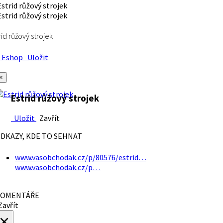
rid růžový strojek
Eshop
Uložit
×
Estrid růžový strojek
Uložit
Zavřít
DKAZY, KDE TO SEHNAT
www.vasobchodak.cz/p/80576/estrid…
www.vasobchodak.cz/p…
OMENTÁŘE
avřít
×