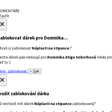
OMENTÁŘE
avřít
×
ablokovat dárek
pro Dominika…
hceš si zablokovat
Náplasti na stipance
?
ento dárek pak nekoupí pro
Dominika Atigu Sobotková
nikdo jin
ež ty :)
no, zablokovat
× Zpět
×
rušit zablokování dárku
ž nechceš mít dárek
Náplasti na stipance
zablokovaný?