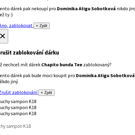
ento dárek pak nekoupí pro
Dominika Atigu Sobotková
nikdo jin
ež ty :)
no, zablokovat
× Zpět
×
rušit zablokování dárku
ž nechceš mít dárek
Chapito bunda Tee
zablokovaný?
ento dárek pak bude moci koupit pro
Dominika Atigu Sobotková
ěkdo jiný.
rušit zablokování
× Zpět
chy sampon K18