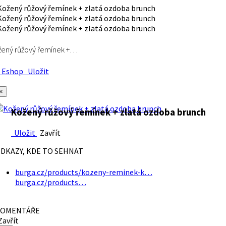
ený růžový řemínek +…
Eshop
Uložit
×
Kožený růžový řemínek + zlatá ozdoba brunch
Uložit
Zavřít
DKAZY, KDE TO SEHNAT
burga.cz/products/kozeny-reminek-k…
burga.cz/products…
OMENTÁŘE
avřít