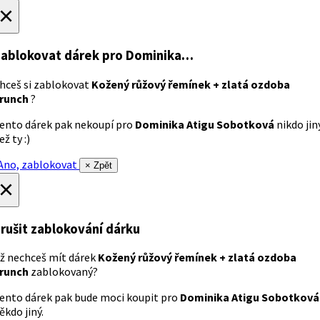
×
ablokovat dárek
pro Dominika…
hceš si zablokovat
Kožený růžový řemínek + zlatá ozdoba
runch
?
ento dárek pak nekoupí pro
Dominika Atigu Sobotková
nikdo jin
ež ty :)
no, zablokovat
× Zpět
×
rušit zablokování dárku
ž nechceš mít dárek
Kožený růžový řemínek + zlatá ozdoba
runch
zablokovaný?
ento dárek pak bude moci koupit pro
Dominika Atigu Sobotková
ěkdo jiný.