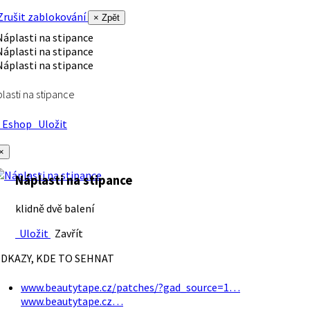
rušit zablokování
× Zpět
lasti na stipance
Eshop
Uložit
×
Náplasti na stipance
klidně dvě balení
Uložit
Zavřít
DKAZY, KDE TO SEHNAT
www.beautytape.cz/patches/?gad_source=1…
www.beautytape.cz…