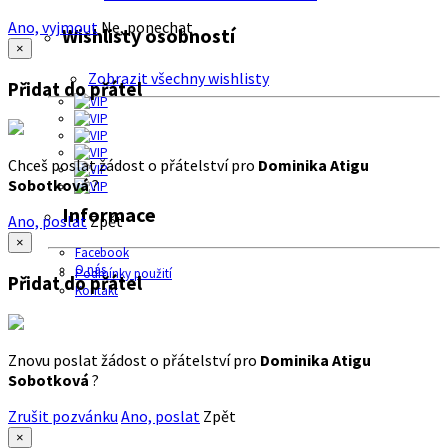
Ano, vyjmout
Ne, ponechat
Wishlisty osobností
×
Zobrazit všechny wishlisty
Přidat do přátel
Chceš poslat žádost o přátelství pro
Dominika Atigu
Sobotková
?
Informace
Ano, poslat
Zpět
×
Facebook
O nás
Podmínky použití
Přidat do přátel
Kontakt
Znovu poslat žádost o přátelství pro
Dominika Atigu
Sobotková
?
Zrušit pozvánku
Ano, poslat
Zpět
×