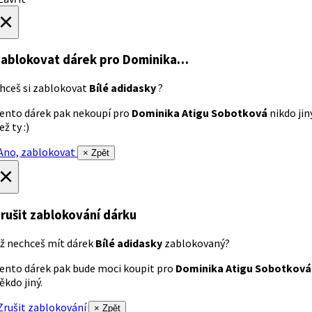
×
ablokovat dárek
pro Dominika…
hceš si zablokovat
Bílé adidasky
?
ento dárek pak nekoupí pro
Dominika Atigu Sobotková
nikdo jin
ež ty :)
no, zablokovat
× Zpět
×
rušit zablokování dárku
ž nechceš mít dárek
Bílé adidasky
zablokovaný?
ento dárek pak bude moci koupit pro
Dominika Atigu Sobotková
ěkdo jiný.
rušit zablokování
× Zpět