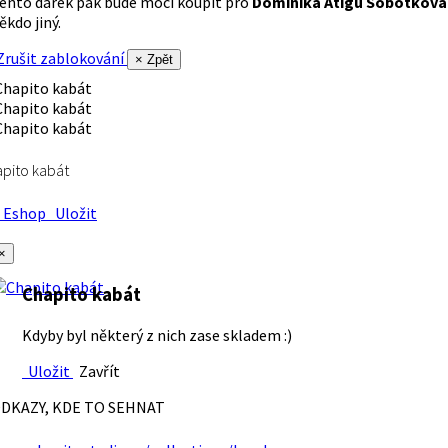
ento dárek pak bude moci koupit pro
Dominika Atigu Sobotková
ěkdo jiný.
rušit zablokování
× Zpět
pito kabát
Eshop
Uložit
×
Chapito kabát
Kdyby byl některý z nich zase skladem :)
Uložit
Zavřít
DKAZY, KDE TO SEHNAT