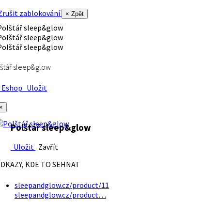
rušit zablokování
× Zpět
štář sleep&glow
Eshop
Uložit
×
Polštář sleep&glow
Uložit
Zavřít
DKAZY, KDE TO SEHNAT
sleepandglow.cz/product/11
sleepandglow.cz/product…