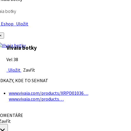
aia botky
Eshop
Uložit
×
Vivaia botky
Vel 38
Uložit
Zavřít
DKAZY, KDE TO SEHNAT
www.vivaia.com/products/XRPD01036…
www.vivaia.com/products…
OMENTÁŘE
avřít
×