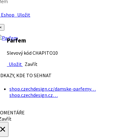
rfem
Eshop
Uložit
×
Parfem
Slevový kód CHAPITO10
Uložit
Zavřít
DKAZY, KDE TO SEHNAT
shop.czechdesign.cz/damske-parfemy…
shop.czechdesign.cz…
OMENTÁŘE
avřít
×