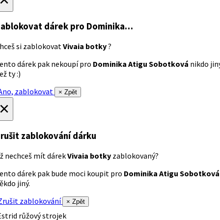
ablokovat dárek
pro Dominika…
hceš si zablokovat
Vivaia botky
?
ento dárek pak nekoupí pro
Dominika Atigu Sobotková
nikdo jin
ež ty :)
no, zablokovat
× Zpět
×
rušit zablokování dárku
ž nechceš mít dárek
Vivaia botky
zablokovaný?
ento dárek pak bude moci koupit pro
Dominika Atigu Sobotková
ěkdo jiný.
rušit zablokování
× Zpět