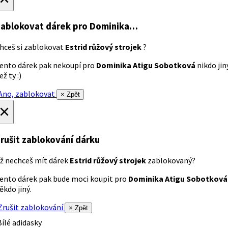
ablokovat dárek
pro Dominika…
hceš si zablokovat
Estrid růžový strojek
?
ento dárek pak nekoupí pro
Dominika Atigu Sobotková
nikdo jin
ež ty :)
no, zablokovat
× Zpět
×
rušit zablokování dárku
ž nechceš mít dárek
Estrid růžový strojek
zablokovaný?
ento dárek pak bude moci koupit pro
Dominika Atigu Sobotková
ěkdo jiný.
rušit zablokování
× Zpět