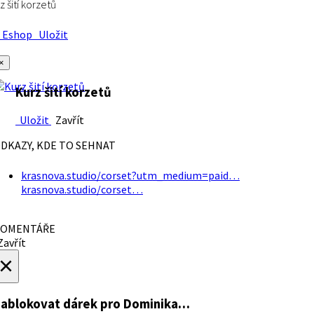
z šití korzetů
Eshop
Uložit
×
Kurz šití korzetů
Uložit
Zavřít
DKAZY, KDE TO SEHNAT
krasnova.studio/corset?utm_medium=paid…
krasnova.studio/corset…
OMENTÁŘE
avřít
×
ablokovat dárek
pro Dominika…