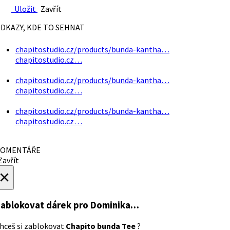
Uložit
Zavřít
DKAZY, KDE TO SEHNAT
chapitostudio.cz/products/bunda-kantha…
chapitostudio.cz…
chapitostudio.cz/products/bunda-kantha…
chapitostudio.cz…
chapitostudio.cz/products/bunda-kantha…
chapitostudio.cz…
OMENTÁŘE
avřít
×
ablokovat dárek
pro Dominika…
hceš si zablokovat
Chapito bunda Tee
?