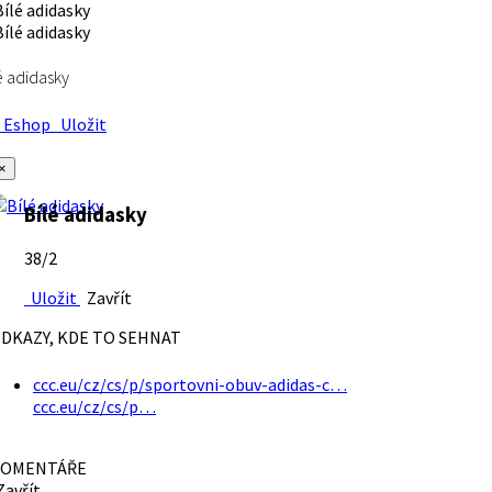
é adidasky
Eshop
Uložit
×
Bílé adidasky
38/2
Uložit
Zavřít
DKAZY, KDE TO SEHNAT
ccc.eu/cz/cs/p/sportovni-obuv-adidas-c…
ccc.eu/cz/cs/p…
OMENTÁŘE
avřít