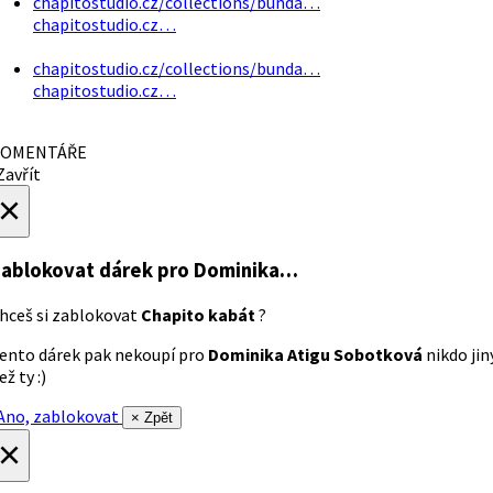
chapitostudio.cz/collections/bunda…
chapitostudio.cz…
chapitostudio.cz/collections/bunda…
chapitostudio.cz…
OMENTÁŘE
avřít
×
ablokovat dárek
pro Dominika…
hceš si zablokovat
Chapito kabát
?
ento dárek pak nekoupí pro
Dominika Atigu Sobotková
nikdo jin
ež ty :)
no, zablokovat
× Zpět
×