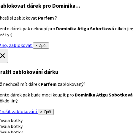
ablokovat dárek
pro Dominika…
hceš si zablokovat
Parfem
?
ento dárek pak nekoupí pro
Dominika Atigu Sobotková
nikdo jin
ež ty :)
no, zablokovat
× Zpět
×
rušit zablokování dárku
ž nechceš mít dárek
Parfem
zablokovaný?
ento dárek pak bude moci koupit pro
Dominika Atigu Sobotková
ěkdo jiný.
rušit zablokování
× Zpět