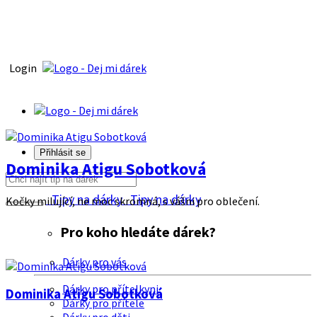
Login
Přihlásit se
Dominika Atigu Sobotková
Tipy na dárky
Tipy na dárky
Kočky milující, ne moc skromná, s vášni pro oblečení.
Pro koho hledáte dárek?
Dárky pro vás
Dárky pro přítelkyni
Dominika Atigu Sobotková
Dárky pro přítele