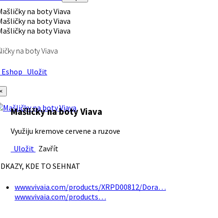
ličky na boty Viava
Eshop
Uložit
×
Mašličky na boty Viava
Využiju kremove cervene a ruzove
Uložit
Zavřít
DKAZY, KDE TO SEHNAT
www.vivaia.com/products/XRPD00812/Dora…
www.vivaia.com/products…