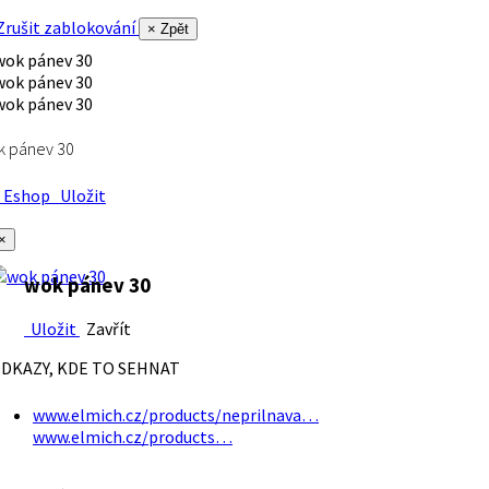
rušit zablokování
× Zpět
k pánev 30
Eshop
Uložit
×
wok pánev 30
Uložit
Zavřít
DKAZY, KDE TO SEHNAT
www.elmich.cz/products/neprilnava…
www.elmich.cz/products…