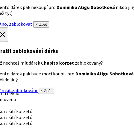
ento dárek pak nekoupí pro
Dominika Atigu Sobotková
nikdo jin
ež ty :)
no, zablokovat
× Zpět
×
rušit zablokování dárku
ž nechceš mít dárek
Chapito korzet
zablokovaný?
ento dárek pak bude moci koupit pro
Dominika Atigu Sobotková
ěkdo jiný.
rušit zablokování
× Zpět
 má někdo
mluveno