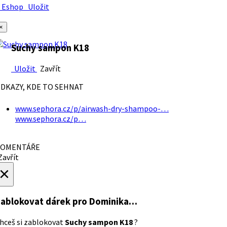
Eshop
Uložit
×
Suchy sampon K18
Uložit
Zavřít
DKAZY, KDE TO SEHNAT
www.sephora.cz/p/airwash-dry-shampoo-…
www.sephora.cz/p…
OMENTÁŘE
avřít
×
ablokovat dárek
pro Dominika…
hceš si zablokovat
Suchy sampon K18
?