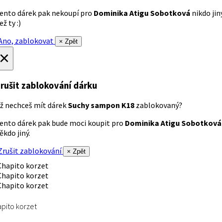
ento dárek pak nekoupí pro
Dominika Atigu Sobotková
nikdo jin
ež ty :)
no, zablokovat
× Zpět
×
rušit zablokování dárku
ž nechceš mít dárek
Suchy sampon K18
zablokovaný?
ento dárek pak bude moci koupit pro
Dominika Atigu Sobotková
ěkdo jiný.
rušit zablokování
× Zpět
pito korzet