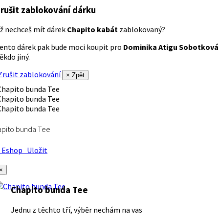
rušit zablokování dárku
ž nechceš mít dárek
Chapito kabát
zablokovaný?
ento dárek pak bude moci koupit pro
Dominika Atigu Sobotková
ěkdo jiný.
rušit zablokování
× Zpět
apito bunda Tee
Eshop
Uložit
×
Chapito bunda Tee
Jednu z těchto tří, výběr nechám na vas