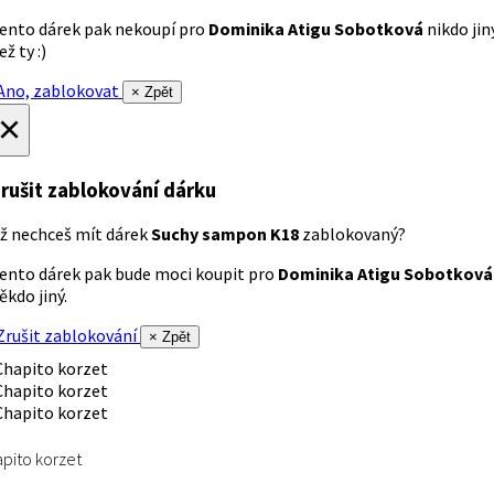
ento dárek pak nekoupí pro
Dominika Atigu Sobotková
nikdo jin
ež ty :)
no, zablokovat
× Zpět
×
rušit zablokování dárku
ž nechceš mít dárek
Suchy sampon K18
zablokovaný?
ento dárek pak bude moci koupit pro
Dominika Atigu Sobotková
ěkdo jiný.
rušit zablokování
× Zpět
pito korzet