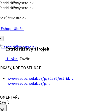
rid růžový strojek
Eshop
Uložit
×
Estrid růžový strojek
Uložit
Zavřít
DKAZY, KDE TO SEHNAT
www.vasobchodak.cz/p/80576/estrid…
www.vasobchodak.cz/p…
OMENTÁŘE
avřít
×