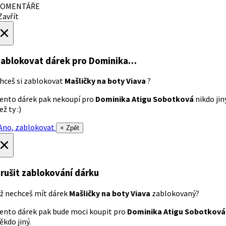
OMENTÁŘE
avřít
×
ablokovat dárek
pro Dominika…
hceš si zablokovat
Mašličky na boty Viava
?
ento dárek pak nekoupí pro
Dominika Atigu Sobotková
nikdo jin
ež ty :)
no, zablokovat
× Zpět
×
rušit zablokování dárku
ž nechceš mít dárek
Mašličky na boty Viava
zablokovaný?
ento dárek pak bude moci koupit pro
Dominika Atigu Sobotková
ěkdo jiný.