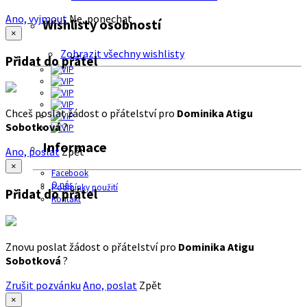
Ano, vyjmout
Ne, ponechat
Wishlisty osobností
×
Zobrazit všechny wishlisty
Přidat do přátel
Chceš poslat žádost o přátelství pro
Dominika Atigu
Sobotková
?
Informace
Ano, poslat
Zpět
×
Facebook
O nás
Podmínky použití
Přidat do přátel
Kontakt
Znovu poslat žádost o přátelství pro
Dominika Atigu
Sobotková
?
Zrušit pozvánku
Ano, poslat
Zpět
×