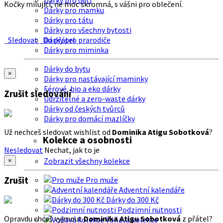
Dárky pro děti
Kočky milující, ne moc skromná, s vášni pro oblečení.
Dárky pro mamku
Dárky pro tátu
Dárky pro všechny bytosti
Sledovat
Do přátel
Dárky pro prarodiče
Dárky pro miminka
Dárky do bytu
×
Dárky pro nastávající maminky
Férové, bio a eko dárky
Zrušit sledování
Udržitelné a zero-waste dárky
Dárky od českých tvůrců
Dárky pro domácí mazlíčky
Už nechceš sledovat wishlist od
Dominika Atigu Sobotková
?
Kolekce a osobnosti
Nesledovat
Nechat, jak to je
Zobrazit všechny kolekce
×
Zrušit
Pro muže
Adventní kalendáře
Dárky do 300 Kč
Podzimní nutnosti
Opravdu chceš vyjmout
Dominika Atigu Sobotková
z přátel?
Voňavá kolekce