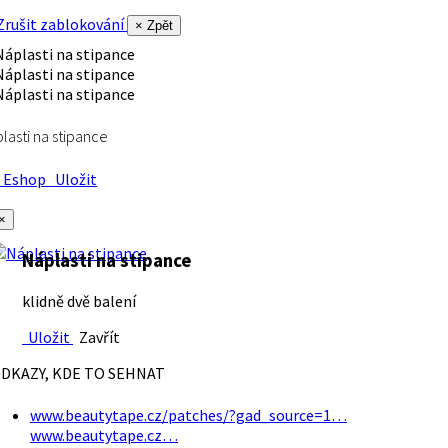
rušit zablokování
× Zpět
lasti na stipance
Eshop
Uložit
×
Náplasti na stipance
klidně dvě balení
Uložit
Zavřít
DKAZY, KDE TO SEHNAT
www.beautytape.cz/patches/?gad_source=1…
www.beautytape.cz…