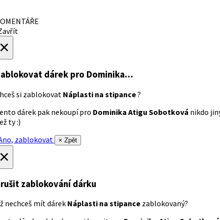
OMENTÁŘE
avřít
×
ablokovat dárek
pro Dominika…
hceš si zablokovat
Náplasti na stipance
?
ento dárek pak nekoupí pro
Dominika Atigu Sobotková
nikdo jin
ež ty :)
no, zablokovat
× Zpět
×
rušit zablokování dárku
ž nechceš mít dárek
Náplasti na stipance
zablokovaný?