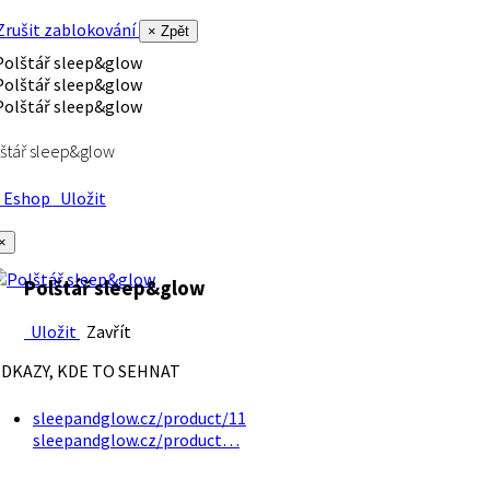
rušit zablokování
× Zpět
štář sleep&glow
Eshop
Uložit
×
Polštář sleep&glow
Uložit
Zavřít
DKAZY, KDE TO SEHNAT
sleepandglow.cz/product/11
sleepandglow.cz/product…