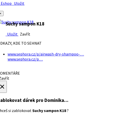
Eshop
Uložit
×
Suchy sampon K18
Uložit
Zavřít
DKAZY, KDE TO SEHNAT
www.sephora.cz/p/airwash-dry-shampoo-…
www.sephora.cz/p…
OMENTÁŘE
avřít
×
ablokovat dárek
pro Dominika…
hceš si zablokovat
Suchy sampon K18
?