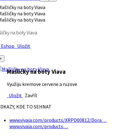
ličky na boty Viava
Eshop
Uložit
×
Mašličky na boty Viava
Využiju kremove cervene a ruzove
Uložit
Zavřít
DKAZY, KDE TO SEHNAT
www.vivaia.com/products/XRPD00812/Dora…
www.vivaia.com/products…