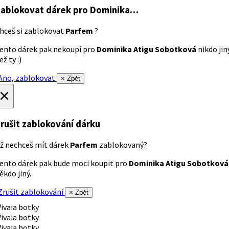
ablokovat dárek
pro Dominika…
hceš si zablokovat
Parfem
?
ento dárek pak nekoupí pro
Dominika Atigu Sobotková
nikdo jin
ež ty :)
no, zablokovat
× Zpět
×
rušit zablokování dárku
ž nechceš mít dárek
Parfem
zablokovaný?
ento dárek pak bude moci koupit pro
Dominika Atigu Sobotková
ěkdo jiný.
rušit zablokování
× Zpět