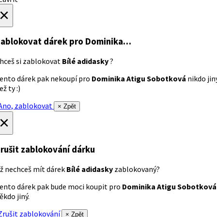
×
ablokovat dárek
pro Dominika…
hceš si zablokovat
Bílé adidasky
?
ento dárek pak nekoupí pro
Dominika Atigu Sobotková
nikdo jin
ež ty :)
no, zablokovat
× Zpět
×
rušit zablokování dárku
ž nechceš mít dárek
Bílé adidasky
zablokovaný?
ento dárek pak bude moci koupit pro
Dominika Atigu Sobotková
ěkdo jiný.
rušit zablokování
× Zpět