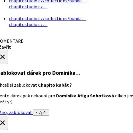
chapitostudio.cz/collections/bunda…
chapitostudio.cz…
chapitostudio.cz/collections/bunda…
chapitostudio.cz…
OMENTÁŘE
avřít
×
ablokovat dárek
pro Dominika…
hceš si zablokovat
Chapito kabát
?
ento dárek pak nekoupí pro
Dominika Atigu Sobotková
nikdo jin
ež ty :)
no, zablokovat
× Zpět
×