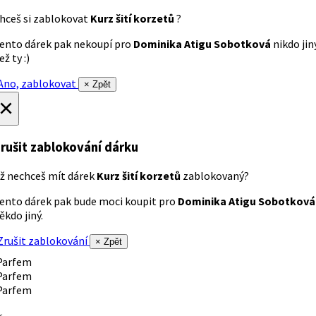
hceš si zablokovat
Kurz šití korzetů
?
ento dárek pak nekoupí pro
Dominika Atigu Sobotková
nikdo jin
ež ty :)
no, zablokovat
× Zpět
×
rušit zablokování dárku
ž nechceš mít dárek
Kurz šití korzetů
zablokovaný?
ento dárek pak bude moci koupit pro
Dominika Atigu Sobotková
ěkdo jiný.
rušit zablokování
× Zpět