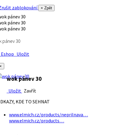
rušit zablokování
× Zpět
k pánev 30
Eshop
Uložit
×
wok pánev 30
Uložit
Zavřít
DKAZY, KDE TO SEHNAT
www.elmich.cz/products/neprilnava…
www.elmich.cz/products…