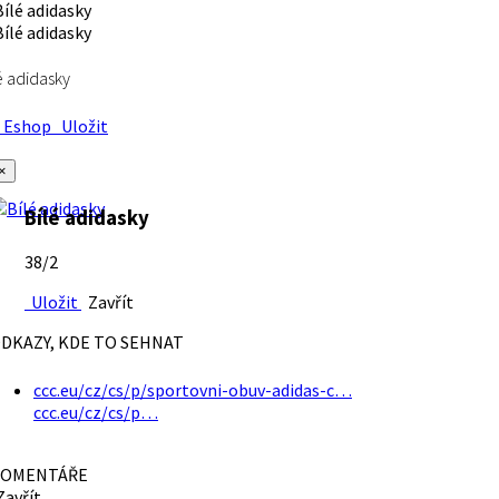
é adidasky
Eshop
Uložit
×
Bílé adidasky
38/2
Uložit
Zavřít
DKAZY, KDE TO SEHNAT
ccc.eu/cz/cs/p/sportovni-obuv-adidas-c…
ccc.eu/cz/cs/p…
OMENTÁŘE
avřít