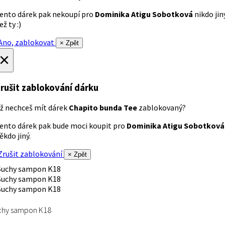
ento dárek pak nekoupí pro
Dominika Atigu Sobotková
nikdo jin
ež ty :)
no, zablokovat
× Zpět
×
rušit zablokování dárku
ž nechceš mít dárek
Chapito bunda Tee
zablokovaný?
ento dárek pak bude moci koupit pro
Dominika Atigu Sobotková
ěkdo jiný.
rušit zablokování
× Zpět
chy sampon K18