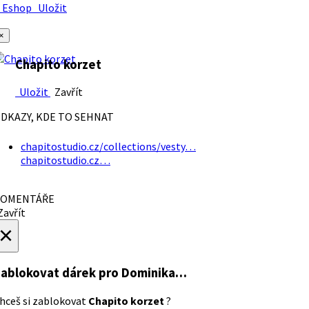
Eshop
Uložit
×
Chapito korzet
Uložit
Zavřít
DKAZY, KDE TO SEHNAT
chapitostudio.cz/collections/vesty…
chapitostudio.cz…
OMENTÁŘE
avřít
×
ablokovat dárek
pro Dominika…
hceš si zablokovat
Chapito korzet
?