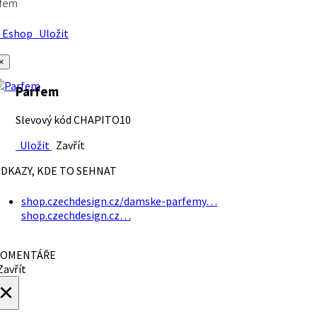
rfem
Eshop
Uložit
×
Parfem
Slevový kód CHAPITO10
Uložit
Zavřít
DKAZY, KDE TO SEHNAT
shop.czechdesign.cz/damske-parfemy…
shop.czechdesign.cz…
OMENTÁŘE
avřít
×