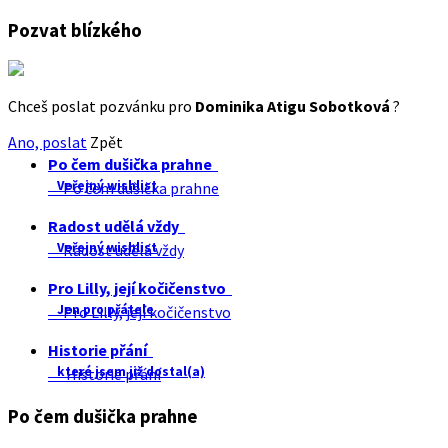
Pozvat blízkého
Chceš poslat pozvánku pro
Dominika Atigu Sobotková
?
Ano, poslat
Zpět
Po čem dušička prahne
Veřejný wishlist
Po čem dušička prahne
Radost udělá vždy
Veřejný wishlist
Radost udělá vždy
Pro Lilly, její kočičenstvo
Jen pro přátele
Pro Lilly, její kočičenstvo
Historie přání
které jsem již dostal(a)
Historie přání
Po čem dušička prahne