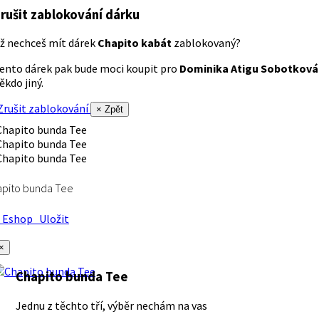
rušit zablokování dárku
ž nechceš mít dárek
Chapito kabát
zablokovaný?
ento dárek pak bude moci koupit pro
Dominika Atigu Sobotková
ěkdo jiný.
rušit zablokování
× Zpět
apito bunda Tee
Eshop
Uložit
×
Chapito bunda Tee
Jednu z těchto tří, výběr nechám na vas