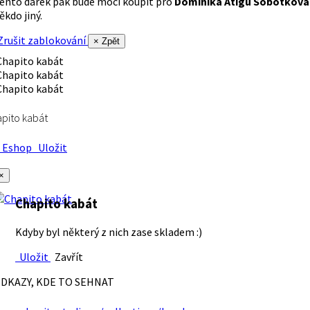
ento dárek pak bude moci koupit pro
Dominika Atigu Sobotková
ěkdo jiný.
rušit zablokování
× Zpět
pito kabát
Eshop
Uložit
×
Chapito kabát
Kdyby byl některý z nich zase skladem :)
Uložit
Zavřít
DKAZY, KDE TO SEHNAT