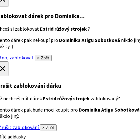
ablokovat dárek
pro Dominika…
hceš si zablokovat
Estrid růžový strojek
?
ento dárek pak nekoupí pro
Dominika Atigu Sobotková
nikdo jin
ež ty :)
no, zablokovat
× Zpět
×
rušit zablokování dárku
ž nechceš mít dárek
Estrid růžový strojek
zablokovaný?
ento dárek pak bude moci koupit pro
Dominika Atigu Sobotková
ěkdo jiný.
rušit zablokování
× Zpět