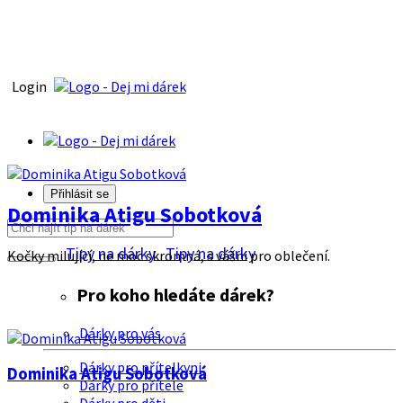
Login
Přihlásit se
Dominika Atigu Sobotková
Tipy na dárky
Tipy na dárky
Kočky milující, ne moc skromná, s vášni pro oblečení.
Pro koho hledáte dárek?
Dárky pro vás
Dárky pro přítelkyni
Dominika Atigu Sobotková
Dárky pro přítele