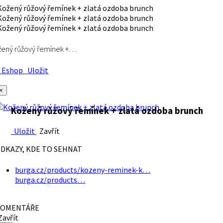
ený růžový řemínek +…
Eshop
Uložit
×
Kožený růžový řemínek + zlatá ozdoba brunch
Uložit
Zavřít
DKAZY, KDE TO SEHNAT
burga.cz/products/kozeny-reminek-k…
burga.cz/products…
OMENTÁŘE
avřít