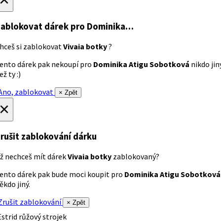
ablokovat dárek
pro Dominika…
hceš si zablokovat
Vivaia botky
?
ento dárek pak nekoupí pro
Dominika Atigu Sobotková
nikdo jin
ež ty :)
no, zablokovat
× Zpět
×
rušit zablokování dárku
ž nechceš mít dárek
Vivaia botky
zablokovaný?
ento dárek pak bude moci koupit pro
Dominika Atigu Sobotková
ěkdo jiný.
rušit zablokování
× Zpět