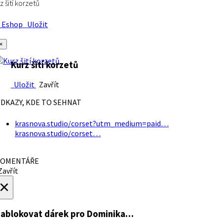
z šití korzetů
Eshop
Uložit
×
Kurz šití korzetů
Uložit
Zavřít
DKAZY, KDE TO SEHNAT
krasnova.studio/corset?utm_medium=paid…
krasnova.studio/corset…
OMENTÁŘE
avřít
×
ablokovat dárek
pro Dominika…