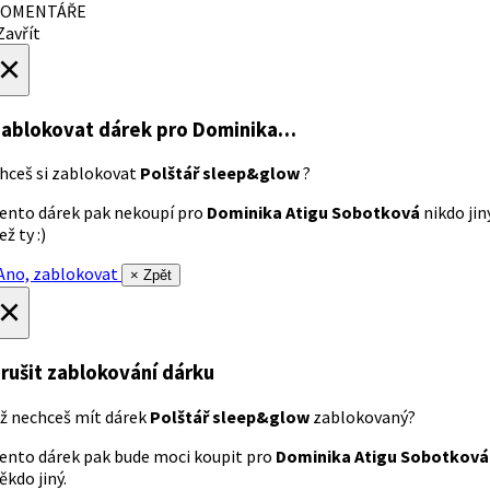
OMENTÁŘE
avřít
×
ablokovat dárek
pro Dominika…
hceš si zablokovat
Polštář sleep&glow
?
ento dárek pak nekoupí pro
Dominika Atigu Sobotková
nikdo jin
ež ty :)
no, zablokovat
× Zpět
×
rušit zablokování dárku
ž nechceš mít dárek
Polštář sleep&glow
zablokovaný?
ento dárek pak bude moci koupit pro
Dominika Atigu Sobotková
ěkdo jiný.