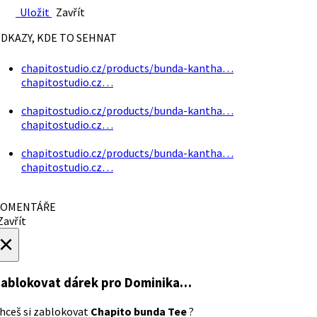
Uložit
Zavřít
DKAZY, KDE TO SEHNAT
chapitostudio.cz/products/bunda-kantha…
chapitostudio.cz…
chapitostudio.cz/products/bunda-kantha…
chapitostudio.cz…
chapitostudio.cz/products/bunda-kantha…
chapitostudio.cz…
OMENTÁŘE
avřít
×
ablokovat dárek
pro Dominika…
hceš si zablokovat
Chapito bunda Tee
?