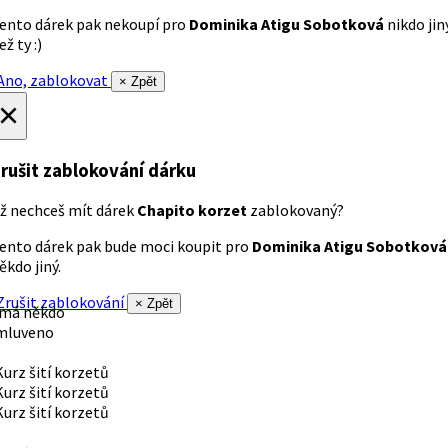
ento dárek pak nekoupí pro
Dominika Atigu Sobotková
nikdo jin
ež ty :)
no, zablokovat
× Zpět
×
rušit zablokování dárku
ž nechceš mít dárek
Chapito korzet
zablokovaný?
ento dárek pak bude moci koupit pro
Dominika Atigu Sobotková
ěkdo jiný.
rušit zablokování
× Zpět
 má někdo
mluveno