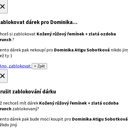
×
ablokovat dárek
pro Dominika…
hceš si zablokovat
Kožený růžový řemínek + zlatá ozdoba
runch
?
ento dárek pak nekoupí pro
Dominika Atigu Sobotková
nikdo jin
ež ty :)
no, zablokovat
× Zpět
×
rušit zablokování dárku
ž nechceš mít dárek
Kožený růžový řemínek + zlatá ozdoba
runch
zablokovaný?
ento dárek pak bude moci koupit pro
Dominika Atigu Sobotková
ěkdo jiný.