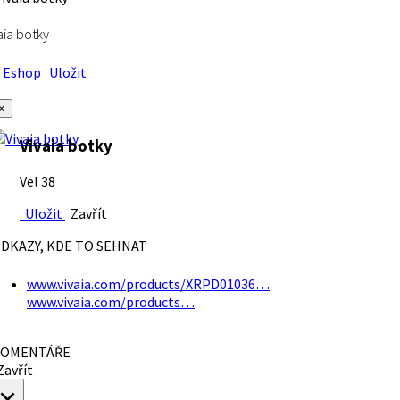
aia botky
Eshop
Uložit
×
Vivaia botky
Vel 38
Uložit
Zavřít
DKAZY, KDE TO SEHNAT
www.vivaia.com/products/XRPD01036…
www.vivaia.com/products…
OMENTÁŘE
avřít
×