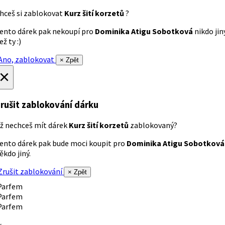
hceš si zablokovat
Kurz šití korzetů
?
ento dárek pak nekoupí pro
Dominika Atigu Sobotková
nikdo jin
ež ty :)
no, zablokovat
× Zpět
×
rušit zablokování dárku
ž nechceš mít dárek
Kurz šití korzetů
zablokovaný?
ento dárek pak bude moci koupit pro
Dominika Atigu Sobotková
ěkdo jiný.
rušit zablokování
× Zpět