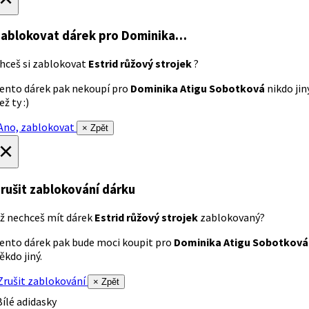
ablokovat dárek
pro Dominika…
hceš si zablokovat
Estrid růžový strojek
?
ento dárek pak nekoupí pro
Dominika Atigu Sobotková
nikdo jin
ež ty :)
no, zablokovat
× Zpět
×
rušit zablokování dárku
ž nechceš mít dárek
Estrid růžový strojek
zablokovaný?
ento dárek pak bude moci koupit pro
Dominika Atigu Sobotková
ěkdo jiný.
rušit zablokování
× Zpět