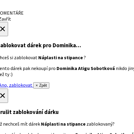
OMENTÁŘE
avřít
×
ablokovat dárek
pro Dominika…
hceš si zablokovat
Náplasti na stipance
?
ento dárek pak nekoupí pro
Dominika Atigu Sobotková
nikdo jin
ež ty :)
no, zablokovat
× Zpět
×
rušit zablokování dárku
ž nechceš mít dárek
Náplasti na stipance
zablokovaný?