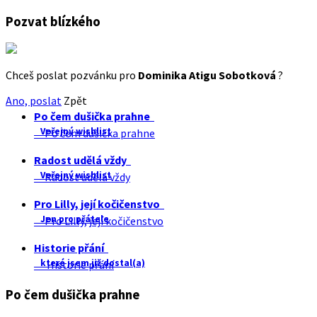
Pozvat blízkého
Chceš poslat pozvánku pro
Dominika Atigu Sobotková
?
Ano, poslat
Zpět
Po čem dušička prahne
Veřejný wishlist
Po čem dušička prahne
Radost udělá vždy
Veřejný wishlist
Radost udělá vždy
Pro Lilly, její kočičenstvo
Jen pro přátele
Pro Lilly, její kočičenstvo
Historie přání
které jsem již dostal(a)
Historie přání
Po čem dušička prahne