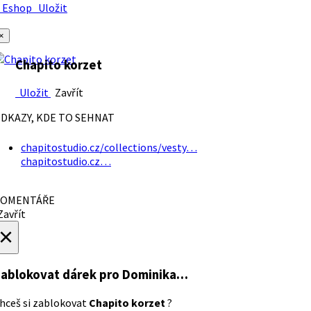
Eshop
Uložit
×
Chapito korzet
Uložit
Zavřít
DKAZY, KDE TO SEHNAT
chapitostudio.cz/collections/vesty…
chapitostudio.cz…
OMENTÁŘE
avřít
×
ablokovat dárek
pro Dominika…
hceš si zablokovat
Chapito korzet
?