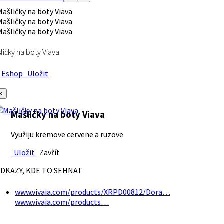
ličky na boty Viava
Eshop
Uložit
×
Mašličky na boty Viava
Využiju kremove cervene a ruzove
Uložit
Zavřít
DKAZY, KDE TO SEHNAT
www.vivaia.com/products/XRPD00812/Dora…
www.vivaia.com/products…