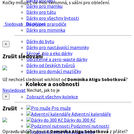
Dárky pro děti
Kočky milující, ne moc skromná, s vášni pro oblečení.
Dárky pro mamku
Dárky pro tátu
Dárky pro všechny bytosti
Sledovat
Do přátel
Dárky pro prarodiče
Dárky pro miminka
Dárky do bytu
×
Dárky pro nastávající maminky
Férové, bio a eko dárky
Zrušit sledování
Udržitelné a zero-waste dárky
Dárky od českých tvůrců
Dárky pro domácí mazlíčky
Už nechceš sledovat wishlist od
Dominika Atigu Sobotková
?
Kolekce a osobnosti
Nesledovat
Nechat, jak to je
Zobrazit všechny kolekce
×
Zrušit
Pro muže
Adventní kalendáře
Dárky do 300 Kč
Podzimní nutnosti
Opravdu chceš vyjmout
Dominika Atigu Sobotková
z přátel?
Voňavá kolekce