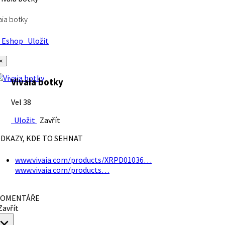
aia botky
Eshop
Uložit
×
Vivaia botky
Vel 38
Uložit
Zavřít
DKAZY, KDE TO SEHNAT
www.vivaia.com/products/XRPD01036…
www.vivaia.com/products…
OMENTÁŘE
avřít
×