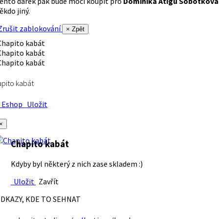
ento dárek pak bude moci koupit pro
Dominika Atigu Sobotková
ěkdo jiný.
rušit zablokování
× Zpět
pito kabát
Eshop
Uložit
×
Chapito kabát
Kdyby byl některý z nich zase skladem :)
Uložit
Zavřít
DKAZY, KDE TO SEHNAT