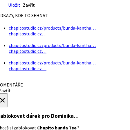
Uložit
Zavřít
DKAZY, KDE TO SEHNAT
chapitostudio.cz/products/bunda-kantha…
chapitostudio.cz…
chapitostudio.cz/products/bunda-kantha…
chapitostudio.cz…
chapitostudio.cz/products/bunda-kantha…
chapitostudio.cz…
OMENTÁŘE
avřít
×
ablokovat dárek
pro Dominika…
hceš si zablokovat
Chapito bunda Tee
?