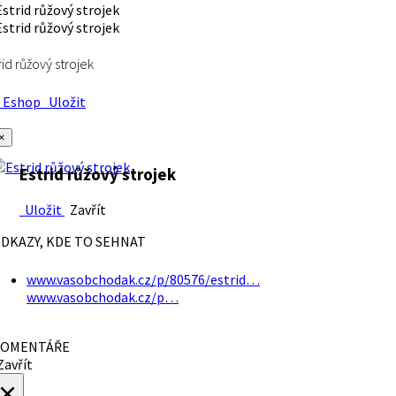
rid růžový strojek
Eshop
Uložit
×
Estrid růžový strojek
Uložit
Zavřít
DKAZY, KDE TO SEHNAT
www.vasobchodak.cz/p/80576/estrid…
www.vasobchodak.cz/p…
OMENTÁŘE
avřít
×