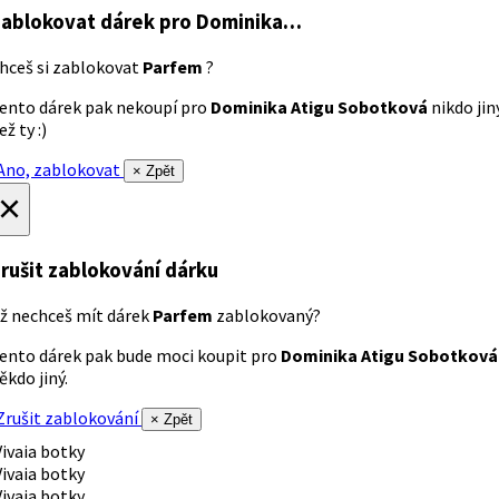
ablokovat dárek
pro Dominika…
hceš si zablokovat
Parfem
?
ento dárek pak nekoupí pro
Dominika Atigu Sobotková
nikdo jin
ež ty :)
no, zablokovat
× Zpět
×
rušit zablokování dárku
ž nechceš mít dárek
Parfem
zablokovaný?
ento dárek pak bude moci koupit pro
Dominika Atigu Sobotková
ěkdo jiný.
rušit zablokování
× Zpět