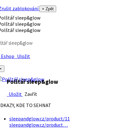
rušit zablokování
× Zpět
štář sleep&glow
Eshop
Uložit
×
Polštář sleep&glow
Uložit
Zavřít
DKAZY, KDE TO SEHNAT
sleepandglow.cz/product/11
sleepandglow.cz/product…