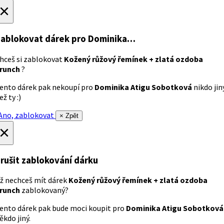
×
ablokovat dárek
pro Dominika…
hceš si zablokovat
Kožený růžový řemínek + zlatá ozdoba
runch
?
ento dárek pak nekoupí pro
Dominika Atigu Sobotková
nikdo jin
ež ty :)
no, zablokovat
× Zpět
×
rušit zablokování dárku
ž nechceš mít dárek
Kožený růžový řemínek + zlatá ozdoba
runch
zablokovaný?
ento dárek pak bude moci koupit pro
Dominika Atigu Sobotková
ěkdo jiný.