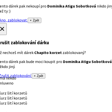
ento dárek pak nekoupí pro
Dominika Atigu Sobotková
nikdo jin
ež ty :)
no, zablokovat
× Zpět
×
rušit zablokování dárku
ž nechceš mít dárek
Chapito korzet
zablokovaný?
ento dárek pak bude moci koupit pro
Dominika Atigu Sobotková
ěkdo jiný.
rušit zablokování
× Zpět
 má někdo
mluveno