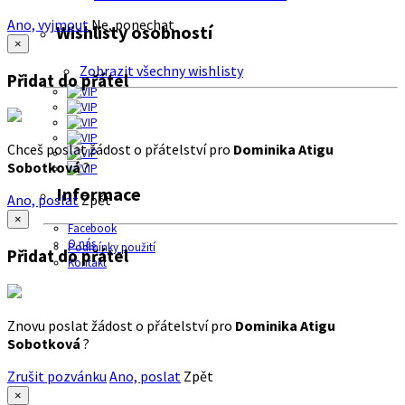
Ano, vyjmout
Ne, ponechat
Wishlisty osobností
×
Zobrazit všechny wishlisty
Přidat do přátel
Chceš poslat žádost o přátelství pro
Dominika Atigu
Sobotková
?
Informace
Ano, poslat
Zpět
×
Facebook
O nás
Podmínky použití
Přidat do přátel
Kontakt
Znovu poslat žádost o přátelství pro
Dominika Atigu
Sobotková
?
Zrušit pozvánku
Ano, poslat
Zpět
×