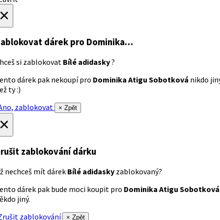
×
ablokovat dárek
pro Dominika…
hceš si zablokovat
Bílé adidasky
?
ento dárek pak nekoupí pro
Dominika Atigu Sobotková
nikdo jin
ež ty :)
no, zablokovat
× Zpět
×
rušit zablokování dárku
ž nechceš mít dárek
Bílé adidasky
zablokovaný?
ento dárek pak bude moci koupit pro
Dominika Atigu Sobotková
ěkdo jiný.
rušit zablokování
× Zpět