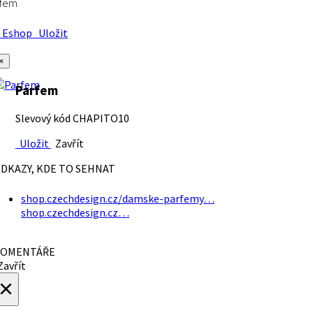
rfem
Eshop
Uložit
×
Parfem
Slevový kód CHAPITO10
Uložit
Zavřít
DKAZY, KDE TO SEHNAT
shop.czechdesign.cz/damske-parfemy…
shop.czechdesign.cz…
OMENTÁŘE
avřít
×