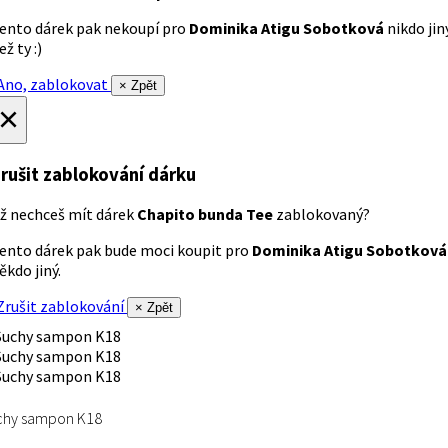
ento dárek pak nekoupí pro
Dominika Atigu Sobotková
nikdo jin
ež ty :)
no, zablokovat
× Zpět
×
rušit zablokování dárku
ž nechceš mít dárek
Chapito bunda Tee
zablokovaný?
ento dárek pak bude moci koupit pro
Dominika Atigu Sobotková
ěkdo jiný.
rušit zablokování
× Zpět
chy sampon K18