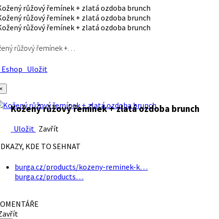
ený růžový řemínek +…
Eshop
Uložit
×
Kožený růžový řemínek + zlatá ozdoba brunch
Uložit
Zavřít
DKAZY, KDE TO SEHNAT
burga.cz/products/kozeny-reminek-k…
burga.cz/products…
OMENTÁŘE
avřít