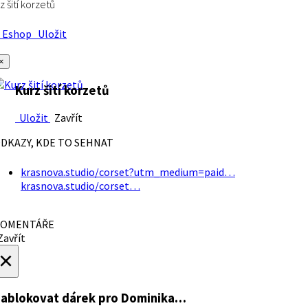
z šití korzetů
Eshop
Uložit
×
Kurz šití korzetů
Uložit
Zavřít
DKAZY, KDE TO SEHNAT
krasnova.studio/corset?utm_medium=paid…
krasnova.studio/corset…
OMENTÁŘE
avřít
×
ablokovat dárek
pro Dominika…