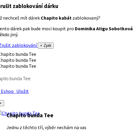
rušit zablokování dárku
ž nechceš mít dárek
Chapito kabát
zablokovaný?
ento dárek pak bude moci koupit pro
Dominika Atigu Sobotková
ěkdo jiný.
rušit zablokování
× Zpět
apito bunda Tee
Eshop
Uložit
×
Chapito bunda Tee
Jednu z těchto tří, výběr nechám na vas