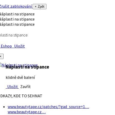
rušit zablokování
× Zpět
lasti na stipance
Eshop
Uložit
×
Náplasti na stipance
klidně dvě balení
Uložit
Zavřít
DKAZY, KDE TO SEHNAT
www.beautytape.cz/patches/?gad_source=1…
www.beautytape.cz…