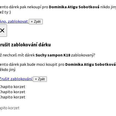
ento dárek pak nekoupí pro
Dominika Atigu Sobotková
nikdo jin
ež ty :)
no, zablokovat
× Zpět
×
rušit zablokování dárku
ž nechceš mít dárek
Suchy sampon K18
zablokovaný?
ento dárek pak bude moci koupit pro
Dominika Atigu Sobotková
ěkdo jiný.
rušit zablokování
× Zpět
pito korzet