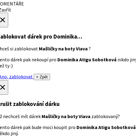
OMENTÁŘE
avřít
×
ablokovat dárek
pro Dominika…
hceš si zablokovat
Mašličky na boty Viava
?
ento dárek pak nekoupí pro
Dominika Atigu Sobotková
nikdo jin
ež ty :)
no, zablokovat
× Zpět
×
rušit zablokování dárku
ž nechceš mít dárek
Mašličky na boty Viava
zablokovaný?
ento dárek pak bude moci koupit pro
Dominika Atigu Sobotková
ěkdo jiný.