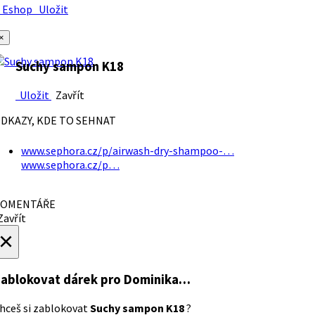
Eshop
Uložit
×
Suchy sampon K18
Uložit
Zavřít
DKAZY, KDE TO SEHNAT
www.sephora.cz/p/airwash-dry-shampoo-…
www.sephora.cz/p…
OMENTÁŘE
avřít
×
ablokovat dárek
pro Dominika…
hceš si zablokovat
Suchy sampon K18
?