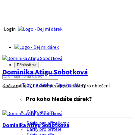
Login
Přihlásit se
Dominika Atigu Sobotková
Tipy na dárky
Tipy na dárky
Kočky milující, ne moc skromná, s vášni pro oblečení.
Pro koho hledáte dárek?
Dárky pro vás
Dárky pro přítelkyni
Dominika Atigu Sobotková
Dárky pro přítele