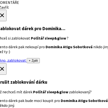
OMENTÁŘE
avřít
×
ablokovat dárek
pro Dominika…
hceš si zablokovat
Polštář sleep&glow
?
ento dárek pak nekoupí pro
Dominika Atigu Sobotková
nikdo jin
ež ty :)
no, zablokovat
× Zpět
×
rušit zablokování dárku
ž nechceš mít dárek
Polštář sleep&glow
zablokovaný?
ento dárek pak bude moci koupit pro
Dominika Atigu Sobotková
ěkdo jiný.