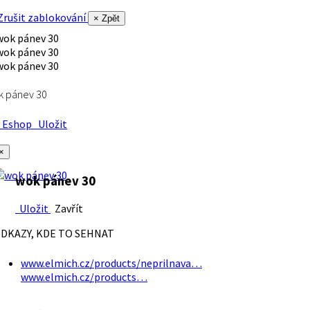
rušit zablokování
× Zpět
k pánev 30
Eshop
Uložit
×
wok pánev 30
Uložit
Zavřít
DKAZY, KDE TO SEHNAT
www.elmich.cz/products/neprilnava…
www.elmich.cz/products…