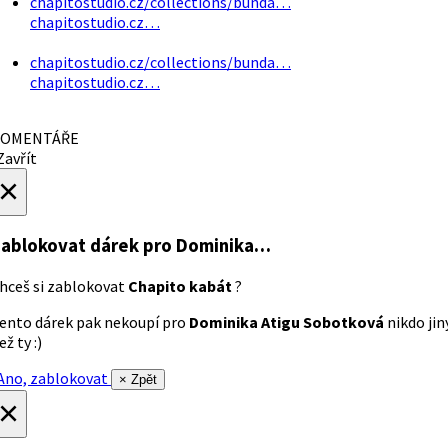
chapitostudio.cz/collections/bunda…
chapitostudio.cz…
chapitostudio.cz/collections/bunda…
chapitostudio.cz…
OMENTÁŘE
avřít
×
ablokovat dárek
pro Dominika…
hceš si zablokovat
Chapito kabát
?
ento dárek pak nekoupí pro
Dominika Atigu Sobotková
nikdo jin
ež ty :)
no, zablokovat
× Zpět
×