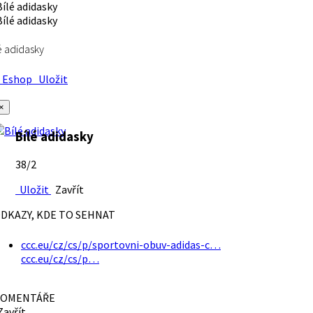
é adidasky
Eshop
Uložit
×
Bílé adidasky
38/2
Uložit
Zavřít
DKAZY, KDE TO SEHNAT
ccc.eu/cz/cs/p/sportovni-obuv-adidas-c…
ccc.eu/cz/cs/p…
OMENTÁŘE
avřít