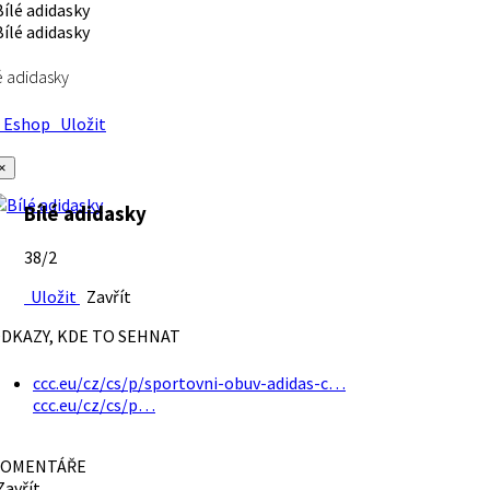
é adidasky
Eshop
Uložit
×
Bílé adidasky
38/2
Uložit
Zavřít
DKAZY, KDE TO SEHNAT
ccc.eu/cz/cs/p/sportovni-obuv-adidas-c…
ccc.eu/cz/cs/p…
OMENTÁŘE
avřít