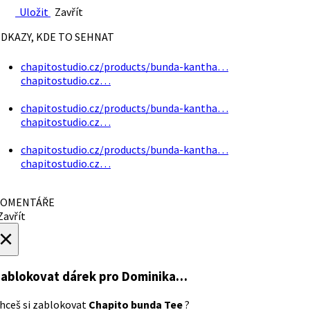
Uložit
Zavřít
DKAZY, KDE TO SEHNAT
chapitostudio.cz/products/bunda-kantha…
chapitostudio.cz…
chapitostudio.cz/products/bunda-kantha…
chapitostudio.cz…
chapitostudio.cz/products/bunda-kantha…
chapitostudio.cz…
OMENTÁŘE
avřít
×
ablokovat dárek
pro Dominika…
hceš si zablokovat
Chapito bunda Tee
?