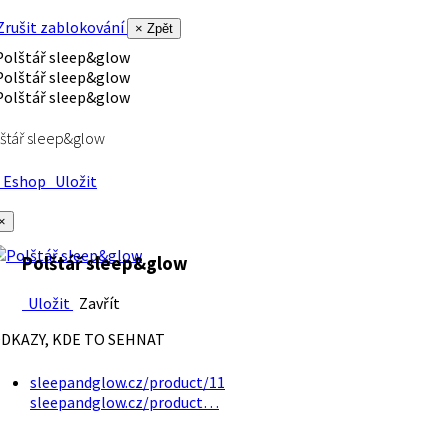
rušit zablokování
× Zpět
štář sleep&glow
Eshop
Uložit
×
Polštář sleep&glow
Uložit
Zavřít
DKAZY, KDE TO SEHNAT
sleepandglow.cz/product/11
sleepandglow.cz/product…