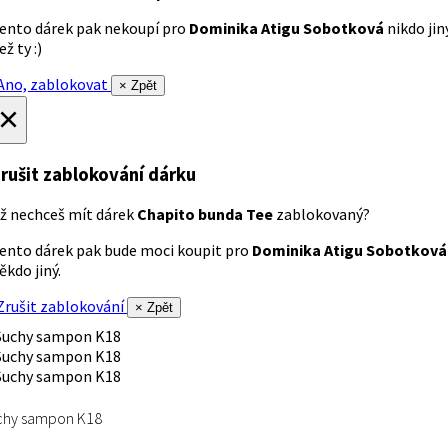
ento dárek pak nekoupí pro
Dominika Atigu Sobotková
nikdo jin
ež ty :)
no, zablokovat
× Zpět
×
rušit zablokování dárku
ž nechceš mít dárek
Chapito bunda Tee
zablokovaný?
ento dárek pak bude moci koupit pro
Dominika Atigu Sobotková
ěkdo jiný.
rušit zablokování
× Zpět
chy sampon K18