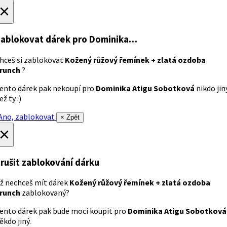
×
ablokovat dárek
pro Dominika…
hceš si zablokovat
Kožený růžový řemínek + zlatá ozdoba
runch
?
ento dárek pak nekoupí pro
Dominika Atigu Sobotková
nikdo jin
ež ty :)
no, zablokovat
× Zpět
×
rušit zablokování dárku
ž nechceš mít dárek
Kožený růžový řemínek + zlatá ozdoba
runch
zablokovaný?
ento dárek pak bude moci koupit pro
Dominika Atigu Sobotková
ěkdo jiný.