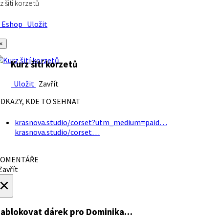
z šití korzetů
Eshop
Uložit
×
Kurz šití korzetů
Uložit
Zavřít
DKAZY, KDE TO SEHNAT
krasnova.studio/corset?utm_medium=paid…
krasnova.studio/corset…
OMENTÁŘE
avřít
×
ablokovat dárek
pro Dominika…