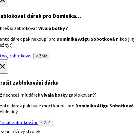
ablokovat dárek
pro Dominika…
hceš si zablokovat
Vivaia botky
?
ento dárek pak nekoupí pro
Dominika Atigu Sobotková
nikdo jin
ež ty :)
no, zablokovat
× Zpět
×
rušit zablokování dárku
ž nechceš mít dárek
Vivaia botky
zablokovaný?
ento dárek pak bude moci koupit pro
Dominika Atigu Sobotková
ěkdo jiný.
rušit zablokování
× Zpět