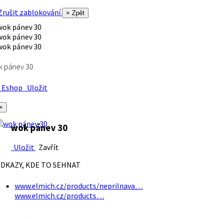
rušit zablokování
× Zpět
k pánev 30
Eshop
Uložit
×
wok pánev 30
Uložit
Zavřít
DKAZY, KDE TO SEHNAT
www.elmich.cz/products/neprilnava…
www.elmich.cz/products…