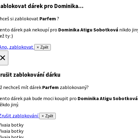
ablokovat dárek
pro Dominika…
hceš si zablokovat
Parfem
?
ento dárek pak nekoupí pro
Dominika Atigu Sobotková
nikdo jin
ež ty :)
no, zablokovat
× Zpět
×
rušit zablokování dárku
ž nechceš mít dárek
Parfem
zablokovaný?
ento dárek pak bude moci koupit pro
Dominika Atigu Sobotková
ěkdo jiný.
rušit zablokování
× Zpět