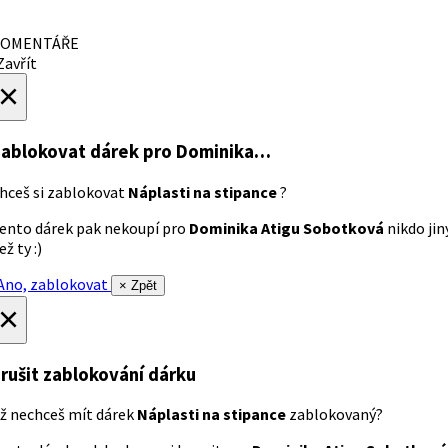
OMENTÁŘE
avřít
×
ablokovat dárek
pro Dominika…
hceš si zablokovat
Náplasti na stipance
?
ento dárek pak nekoupí pro
Dominika Atigu Sobotková
nikdo jin
ež ty :)
no, zablokovat
× Zpět
×
rušit zablokování dárku
ž nechceš mít dárek
Náplasti na stipance
zablokovaný?