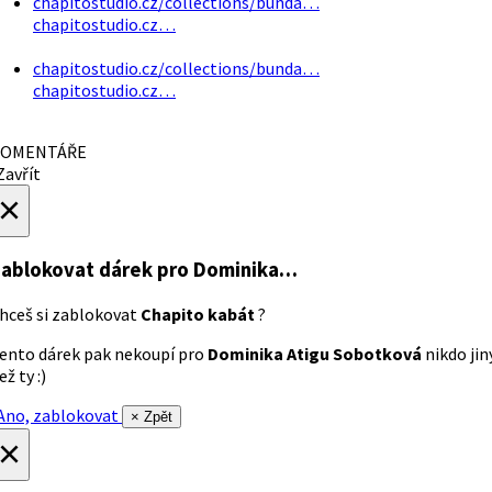
chapitostudio.cz/collections/bunda…
chapitostudio.cz…
chapitostudio.cz/collections/bunda…
chapitostudio.cz…
OMENTÁŘE
avřít
×
ablokovat dárek
pro Dominika…
hceš si zablokovat
Chapito kabát
?
ento dárek pak nekoupí pro
Dominika Atigu Sobotková
nikdo jin
ež ty :)
no, zablokovat
× Zpět
×