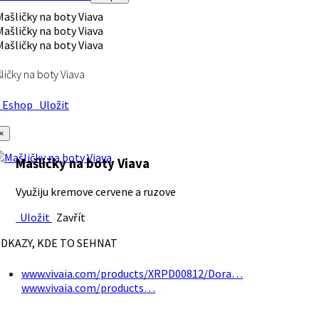
ličky na boty Viava
Eshop
Uložit
×
Mašličky na boty Viava
Využiju kremove cervene a ruzove
Uložit
Zavřít
DKAZY, KDE TO SEHNAT
www.vivaia.com/products/XRPD00812/Dora…
www.vivaia.com/products…