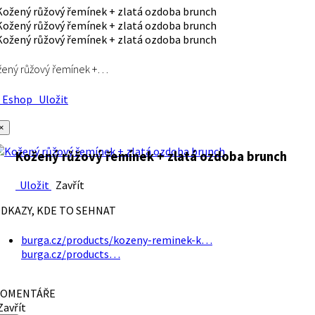
ený růžový řemínek +…
Eshop
Uložit
×
Kožený růžový řemínek + zlatá ozdoba brunch
Uložit
Zavřít
DKAZY, KDE TO SEHNAT
burga.cz/products/kozeny-reminek-k…
burga.cz/products…
OMENTÁŘE
avřít