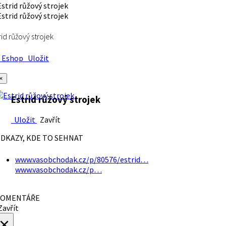
rid růžový strojek
Eshop
Uložit
×
Estrid růžový strojek
Uložit
Zavřít
DKAZY, KDE TO SEHNAT
www.vasobchodak.cz/p/80576/estrid…
www.vasobchodak.cz/p…
OMENTÁŘE
avřít
×