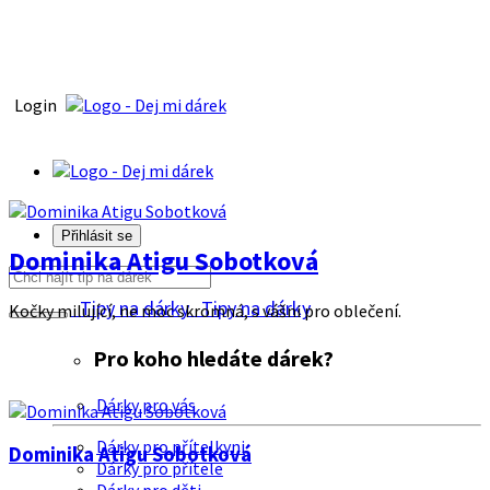
Login
Přihlásit se
Dominika Atigu Sobotková
Tipy na dárky
Tipy na dárky
Kočky milující, ne moc skromná, s vášni pro oblečení.
Pro koho hledáte dárek?
Dárky pro vás
Dárky pro přítelkyni
Dominika Atigu Sobotková
Dárky pro přítele