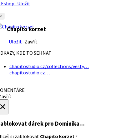
Eshop
Uložit
×
Chapito korzet
Uložit
Zavřít
DKAZY, KDE TO SEHNAT
chapitostudio.cz/collections/vesty…
chapitostudio.cz…
OMENTÁŘE
avřít
×
ablokovat dárek
pro Dominika…
hceš si zablokovat
Chapito korzet
?