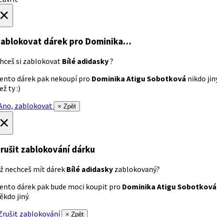
×
ablokovat dárek
pro Dominika…
hceš si zablokovat
Bílé adidasky
?
ento dárek pak nekoupí pro
Dominika Atigu Sobotková
nikdo jin
ež ty :)
no, zablokovat
× Zpět
×
rušit zablokování dárku
ž nechceš mít dárek
Bílé adidasky
zablokovaný?
ento dárek pak bude moci koupit pro
Dominika Atigu Sobotková
ěkdo jiný.
rušit zablokování
× Zpět