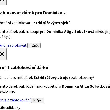
ablokovat dárek
pro Dominika…
hceš si zablokovat
Estrid růžový strojek
?
ento dárek pak nekoupí pro
Dominika Atigu Sobotková
nikdo jin
ež ty :)
no, zablokovat
× Zpět
×
rušit zablokování dárku
ž nechceš mít dárek
Estrid růžový strojek
zablokovaný?
ento dárek pak bude moci koupit pro
Dominika Atigu Sobotková
ěkdo jiný.
rušit zablokování
× Zpět