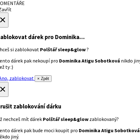
OMENTÁŘE
avřít
×
ablokovat dárek
pro Dominika…
hceš si zablokovat
Polštář sleep&glow
?
ento dárek pak nekoupí pro
Dominika Atigu Sobotková
nikdo jin
ež ty :)
no, zablokovat
× Zpět
×
rušit zablokování dárku
ž nechceš mít dárek
Polštář sleep&glow
zablokovaný?
ento dárek pak bude moci koupit pro
Dominika Atigu Sobotková
ěkdo jiný.