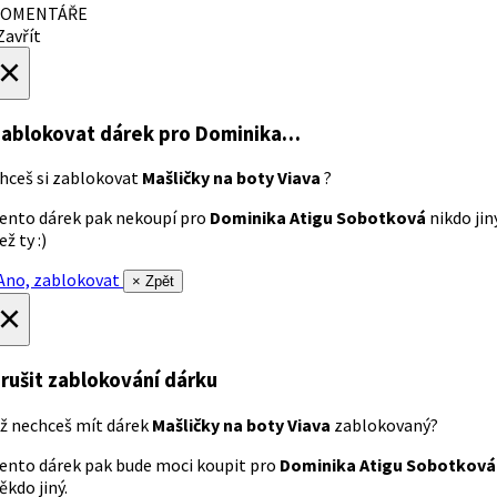
OMENTÁŘE
avřít
×
ablokovat dárek
pro Dominika…
hceš si zablokovat
Mašličky na boty Viava
?
ento dárek pak nekoupí pro
Dominika Atigu Sobotková
nikdo jin
ež ty :)
no, zablokovat
× Zpět
×
rušit zablokování dárku
ž nechceš mít dárek
Mašličky na boty Viava
zablokovaný?
ento dárek pak bude moci koupit pro
Dominika Atigu Sobotková
ěkdo jiný.