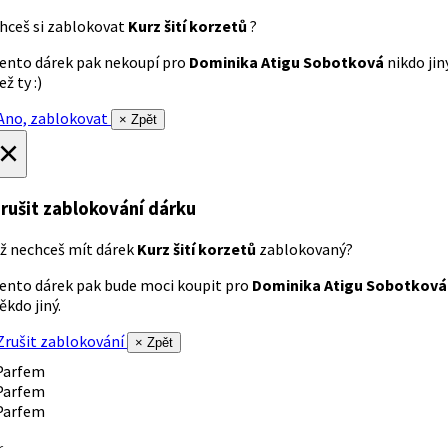
hceš si zablokovat
Kurz šití korzetů
?
ento dárek pak nekoupí pro
Dominika Atigu Sobotková
nikdo jin
ež ty :)
no, zablokovat
× Zpět
×
rušit zablokování dárku
ž nechceš mít dárek
Kurz šití korzetů
zablokovaný?
ento dárek pak bude moci koupit pro
Dominika Atigu Sobotková
ěkdo jiný.
rušit zablokování
× Zpět