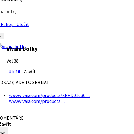
aia botky
Eshop
Uložit
×
Vivaia botky
Vel 38
Uložit
Zavřít
DKAZY, KDE TO SEHNAT
www.vivaia.com/products/XRPD01036…
www.vivaia.com/products…
OMENTÁŘE
avřít
×