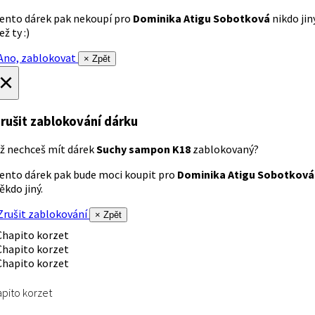
ento dárek pak nekoupí pro
Dominika Atigu Sobotková
nikdo jin
ež ty :)
no, zablokovat
× Zpět
×
rušit zablokování dárku
ž nechceš mít dárek
Suchy sampon K18
zablokovaný?
ento dárek pak bude moci koupit pro
Dominika Atigu Sobotková
ěkdo jiný.
rušit zablokování
× Zpět
pito korzet