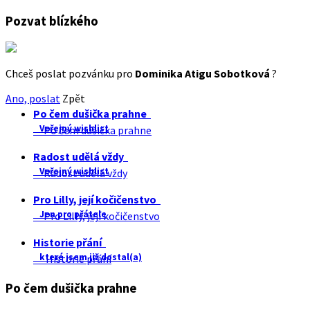
Pozvat blízkého
Chceš poslat pozvánku pro
Dominika Atigu Sobotková
?
Ano, poslat
Zpět
Po čem dušička prahne
Veřejný wishlist
Po čem dušička prahne
Radost udělá vždy
Veřejný wishlist
Radost udělá vždy
Pro Lilly, její kočičenstvo
Jen pro přátele
Pro Lilly, její kočičenstvo
Historie přání
které jsem již dostal(a)
Historie přání
Po čem dušička prahne