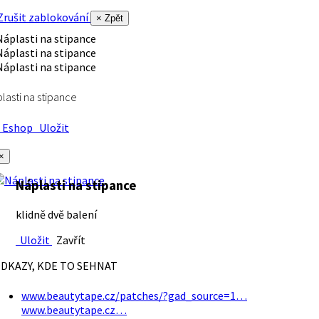
rušit zablokování
× Zpět
lasti na stipance
Eshop
Uložit
×
Náplasti na stipance
klidně dvě balení
Uložit
Zavřít
DKAZY, KDE TO SEHNAT
www.beautytape.cz/patches/?gad_source=1…
www.beautytape.cz…