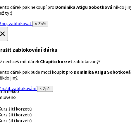
ento dárek pak nekoupí pro
Dominika Atigu Sobotková
nikdo jin
ež ty :)
no, zablokovat
× Zpět
×
rušit zablokování dárku
ž nechceš mít dárek
Chapito korzet
zablokovaný?
ento dárek pak bude moci koupit pro
Dominika Atigu Sobotková
ěkdo jiný.
rušit zablokování
× Zpět
 má někdo
mluveno