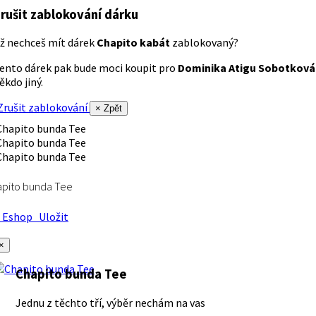
rušit zablokování dárku
ž nechceš mít dárek
Chapito kabát
zablokovaný?
ento dárek pak bude moci koupit pro
Dominika Atigu Sobotková
ěkdo jiný.
rušit zablokování
× Zpět
apito bunda Tee
Eshop
Uložit
×
Chapito bunda Tee
Jednu z těchto tří, výběr nechám na vas