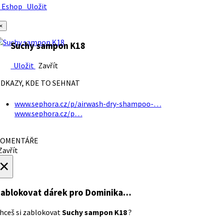
Eshop
Uložit
×
Suchy sampon K18
Uložit
Zavřít
DKAZY, KDE TO SEHNAT
www.sephora.cz/p/airwash-dry-shampoo-…
www.sephora.cz/p…
OMENTÁŘE
avřít
×
ablokovat dárek
pro Dominika…
hceš si zablokovat
Suchy sampon K18
?