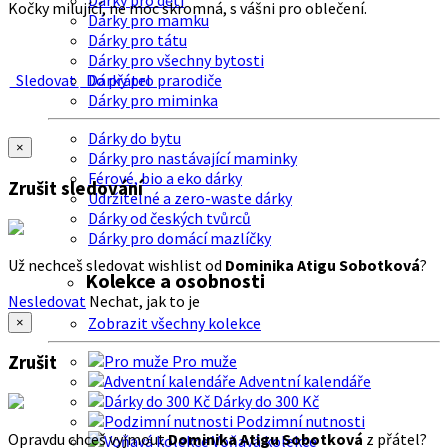
Dárky pro děti
Kočky milující, ne moc skromná, s vášni pro oblečení.
Dárky pro mamku
Dárky pro tátu
Dárky pro všechny bytosti
Sledovat
Do přátel
Dárky pro prarodiče
Dárky pro miminka
Dárky do bytu
×
Dárky pro nastávající maminky
Férové, bio a eko dárky
Zrušit sledování
Udržitelné a zero-waste dárky
Dárky od českých tvůrců
Dárky pro domácí mazlíčky
Už nechceš sledovat wishlist od
Dominika Atigu Sobotková
?
Kolekce a osobnosti
Nesledovat
Nechat, jak to je
Zobrazit všechny kolekce
×
Zrušit
Pro muže
Adventní kalendáře
Dárky do 300 Kč
Podzimní nutnosti
Opravdu chceš vyjmout
Dominika Atigu Sobotková
z přátel?
Voňavá kolekce