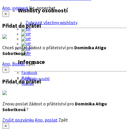
Ano, vyjmout
Ne, ponechat
Wishlisty osobností
×
Zobrazit všechny wishlisty
Přidat do přátel
Chceš poslat žádost o přátelství pro
Dominika Atigu
Sobotková
?
Informace
Ano, poslat
Zpět
×
Facebook
O nás
Podmínky použití
Přidat do přátel
Kontakt
Znovu poslat žádost o přátelství pro
Dominika Atigu
Sobotková
?
Zrušit pozvánku
Ano, poslat
Zpět
×