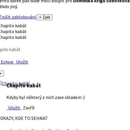
ento dárek pak bude moci koupit pro
Dominika Atigu Sobotková
ěkdo jiný.
rušit zablokování
× Zpět
pito kabát
Eshop
Uložit
×
Chapito kabát
Kdyby byl některý z nich zase skladem :)
Uložit
Zavřít
DKAZY, KDE TO SEHNAT