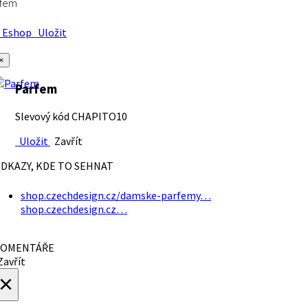
rfem
Eshop
Uložit
×
Parfem
Slevový kód CHAPITO10
Uložit
Zavřít
DKAZY, KDE TO SEHNAT
shop.czechdesign.cz/damske-parfemy…
shop.czechdesign.cz…
OMENTÁŘE
avřít
×