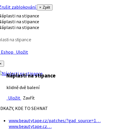
rušit zablokování
× Zpět
lasti na stipance
Eshop
Uložit
×
Náplasti na stipance
klidně dvě balení
Uložit
Zavřít
DKAZY, KDE TO SEHNAT
www.beautytape.cz/patches/?gad_source=1…
www.beautytape.cz…