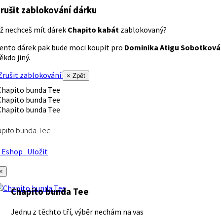
rušit zablokování dárku
ž nechceš mít dárek
Chapito kabát
zablokovaný?
ento dárek pak bude moci koupit pro
Dominika Atigu Sobotková
ěkdo jiný.
rušit zablokování
× Zpět
apito bunda Tee
Eshop
Uložit
×
Chapito bunda Tee
Jednu z těchto tří, výběr nechám na vas