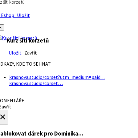
z šití korzetů
Eshop
Uložit
×
Kurz šití korzetů
Uložit
Zavřít
DKAZY, KDE TO SEHNAT
krasnova.studio/corset?utm_medium=paid…
krasnova.studio/corset…
OMENTÁŘE
avřít
×
ablokovat dárek
pro Dominika…