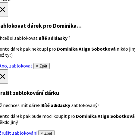
×
ablokovat dárek
pro Dominika…
hceš si zablokovat
Bílé adidasky
?
ento dárek pak nekoupí pro
Dominika Atigu Sobotková
nikdo jin
ež ty :)
no, zablokovat
× Zpět
×
rušit zablokování dárku
ž nechceš mít dárek
Bílé adidasky
zablokovaný?
ento dárek pak bude moci koupit pro
Dominika Atigu Sobotková
ěkdo jiný.
rušit zablokování
× Zpět