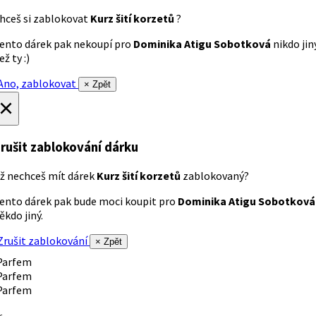
hceš si zablokovat
Kurz šití korzetů
?
ento dárek pak nekoupí pro
Dominika Atigu Sobotková
nikdo jin
ež ty :)
no, zablokovat
× Zpět
×
rušit zablokování dárku
ž nechceš mít dárek
Kurz šití korzetů
zablokovaný?
ento dárek pak bude moci koupit pro
Dominika Atigu Sobotková
ěkdo jiný.
rušit zablokování
× Zpět