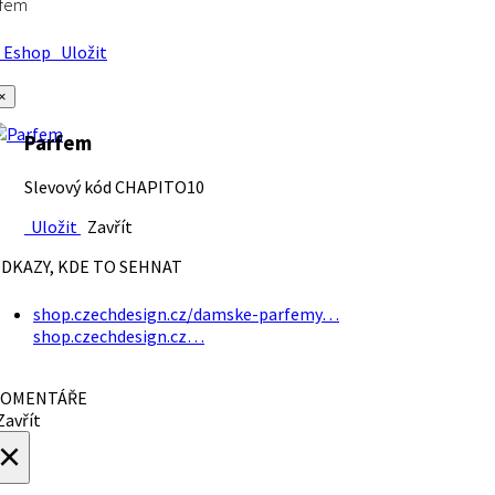
rfem
Eshop
Uložit
×
Parfem
Slevový kód CHAPITO10
Uložit
Zavřít
DKAZY, KDE TO SEHNAT
shop.czechdesign.cz/damske-parfemy…
shop.czechdesign.cz…
OMENTÁŘE
avřít
×