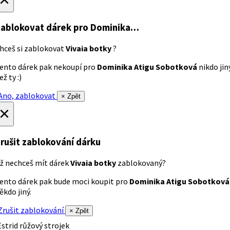
ablokovat dárek
pro Dominika…
hceš si zablokovat
Vivaia botky
?
ento dárek pak nekoupí pro
Dominika Atigu Sobotková
nikdo jin
ež ty :)
no, zablokovat
× Zpět
×
rušit zablokování dárku
ž nechceš mít dárek
Vivaia botky
zablokovaný?
ento dárek pak bude moci koupit pro
Dominika Atigu Sobotková
ěkdo jiný.
rušit zablokování
× Zpět