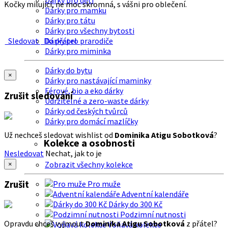
Dárky pro děti
Kočky milující, ne moc skromná, s vášni pro oblečení.
Dárky pro mamku
Dárky pro tátu
Dárky pro všechny bytosti
Sledovat
Do přátel
Dárky pro prarodiče
Dárky pro miminka
Dárky do bytu
×
Dárky pro nastávající maminky
Férové, bio a eko dárky
Zrušit sledování
Udržitelné a zero-waste dárky
Dárky od českých tvůrců
Dárky pro domácí mazlíčky
Už nechceš sledovat wishlist od
Dominika Atigu Sobotková
?
Kolekce a osobnosti
Nesledovat
Nechat, jak to je
Zobrazit všechny kolekce
×
Zrušit
Pro muže
Adventní kalendáře
Dárky do 300 Kč
Podzimní nutnosti
Opravdu chceš vyjmout
Dominika Atigu Sobotková
z přátel?
Voňavá kolekce