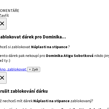
OMENTÁŘE
avřít
×
ablokovat dárek
pro Dominika…
hceš si zablokovat
Náplasti na stipance
?
ento dárek pak nekoupí pro
Dominika Atigu Sobotková
nikdo jin
ež ty :)
no, zablokovat
× Zpět
×
rušit zablokování dárku
ž nechceš mít dárek
Náplasti na stipance
zablokovaný?