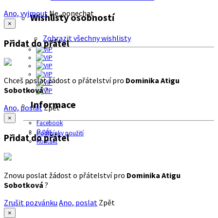
Ano, vyjmout
Ne, ponechat
Wishlisty osobností
×
Zobrazit všechny wishlisty
Přidat do přátel
Chceš poslat žádost o přátelství pro
Dominika Atigu
Sobotková
?
Informace
Ano, poslat
Zpět
×
Facebook
O nás
Podmínky použití
Přidat do přátel
Kontakt
Znovu poslat žádost o přátelství pro
Dominika Atigu
Sobotková
?
Zrušit pozvánku
Ano, poslat
Zpět
×