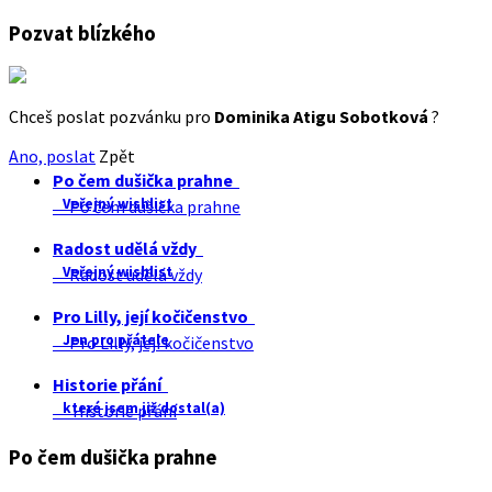
Pozvat blízkého
Chceš poslat pozvánku pro
Dominika Atigu Sobotková
?
Ano, poslat
Zpět
Po čem dušička prahne
Veřejný wishlist
Po čem dušička prahne
Radost udělá vždy
Veřejný wishlist
Radost udělá vždy
Pro Lilly, její kočičenstvo
Jen pro přátele
Pro Lilly, její kočičenstvo
Historie přání
které jsem již dostal(a)
Historie přání
Po čem dušička prahne