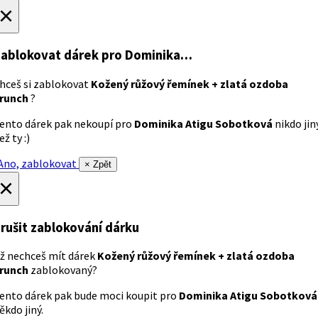
×
ablokovat dárek
pro Dominika…
hceš si zablokovat
Kožený růžový řemínek + zlatá ozdoba
runch
?
ento dárek pak nekoupí pro
Dominika Atigu Sobotková
nikdo jin
ež ty :)
no, zablokovat
× Zpět
×
rušit zablokování dárku
ž nechceš mít dárek
Kožený růžový řemínek + zlatá ozdoba
runch
zablokovaný?
ento dárek pak bude moci koupit pro
Dominika Atigu Sobotková
ěkdo jiný.