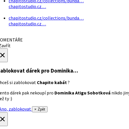
chapitostudio.cz/collections/bunda…
chapitostudio.cz…
chapitostudio.cz/collections/bunda…
chapitostudio.cz…
OMENTÁŘE
avřít
×
ablokovat dárek
pro Dominika…
hceš si zablokovat
Chapito kabát
?
ento dárek pak nekoupí pro
Dominika Atigu Sobotková
nikdo jin
ež ty :)
no, zablokovat
× Zpět
×