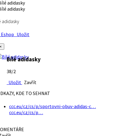
é adidasky
Eshop
Uložit
×
Bílé adidasky
38/2
Uložit
Zavřít
DKAZY, KDE TO SEHNAT
ccc.eu/cz/cs/p/sportovni-obuv-adidas-c…
ccc.eu/cz/cs/p…
OMENTÁŘE
avřít