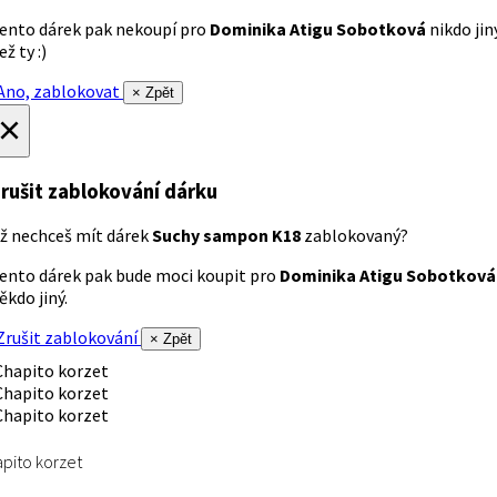
ento dárek pak nekoupí pro
Dominika Atigu Sobotková
nikdo jin
ež ty :)
no, zablokovat
× Zpět
×
rušit zablokování dárku
ž nechceš mít dárek
Suchy sampon K18
zablokovaný?
ento dárek pak bude moci koupit pro
Dominika Atigu Sobotková
ěkdo jiný.
rušit zablokování
× Zpět
pito korzet