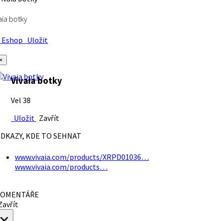
aia botky
Eshop
Uložit
×
Vivaia botky
Vel 38
Uložit
Zavřít
DKAZY, KDE TO SEHNAT
www.vivaia.com/products/XRPD01036…
www.vivaia.com/products…
OMENTÁŘE
avřít
×