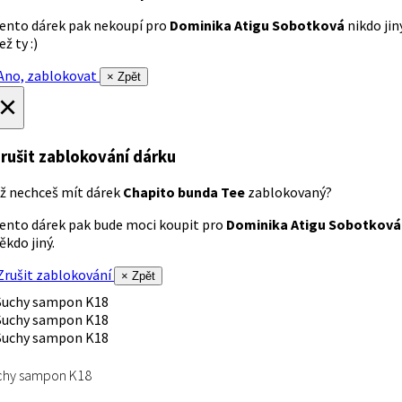
ento dárek pak nekoupí pro
Dominika Atigu Sobotková
nikdo jin
ež ty :)
no, zablokovat
× Zpět
×
rušit zablokování dárku
ž nechceš mít dárek
Chapito bunda Tee
zablokovaný?
ento dárek pak bude moci koupit pro
Dominika Atigu Sobotková
ěkdo jiný.
rušit zablokování
× Zpět
chy sampon K18