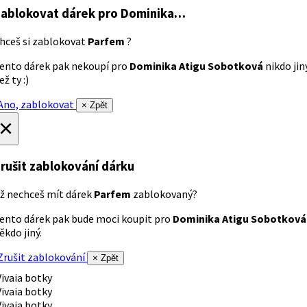
ablokovat dárek
pro Dominika…
hceš si zablokovat
Parfem
?
ento dárek pak nekoupí pro
Dominika Atigu Sobotková
nikdo jin
ež ty :)
no, zablokovat
× Zpět
×
rušit zablokování dárku
ž nechceš mít dárek
Parfem
zablokovaný?
ento dárek pak bude moci koupit pro
Dominika Atigu Sobotková
ěkdo jiný.
rušit zablokování
× Zpět