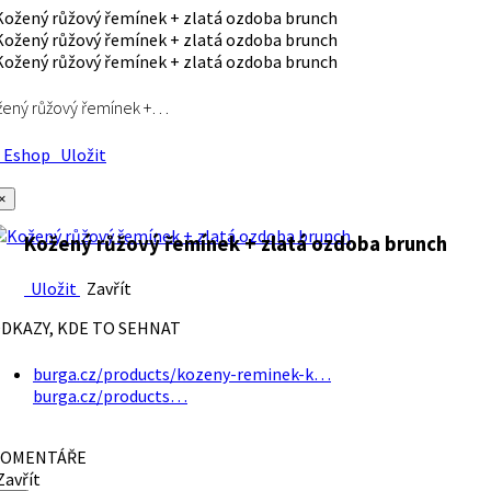
ený růžový řemínek +…
Eshop
Uložit
×
Kožený růžový řemínek + zlatá ozdoba brunch
Uložit
Zavřít
DKAZY, KDE TO SEHNAT
burga.cz/products/kozeny-reminek-k…
burga.cz/products…
OMENTÁŘE
avřít