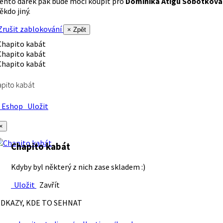
ento dárek pak bude moci koupit pro
Dominika Atigu Sobotková
ěkdo jiný.
rušit zablokování
× Zpět
pito kabát
Eshop
Uložit
×
Chapito kabát
Kdyby byl některý z nich zase skladem :)
Uložit
Zavřít
DKAZY, KDE TO SEHNAT