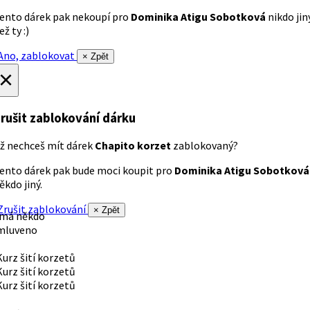
ento dárek pak nekoupí pro
Dominika Atigu Sobotková
nikdo jin
ež ty :)
no, zablokovat
× Zpět
×
rušit zablokování dárku
ž nechceš mít dárek
Chapito korzet
zablokovaný?
ento dárek pak bude moci koupit pro
Dominika Atigu Sobotková
ěkdo jiný.
rušit zablokování
× Zpět
 má někdo
mluveno