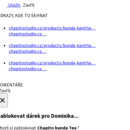
Uložit
Zavřít
DKAZY, KDE TO SEHNAT
chapitostudio.cz/products/bunda-kantha…
chapitostudio.cz…
chapitostudio.cz/products/bunda-kantha…
chapitostudio.cz…
chapitostudio.cz/products/bunda-kantha…
chapitostudio.cz…
OMENTÁŘE
avřít
×
ablokovat dárek
pro Dominika…
hceš si zablokovat
Chapito bunda Tee
?