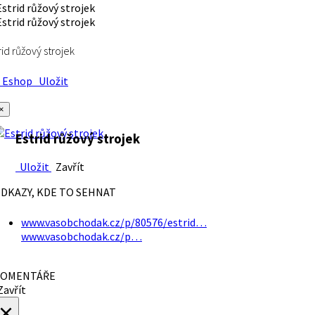
rid růžový strojek
Eshop
Uložit
×
Estrid růžový strojek
Uložit
Zavřít
DKAZY, KDE TO SEHNAT
www.vasobchodak.cz/p/80576/estrid…
www.vasobchodak.cz/p…
OMENTÁŘE
avřít
×