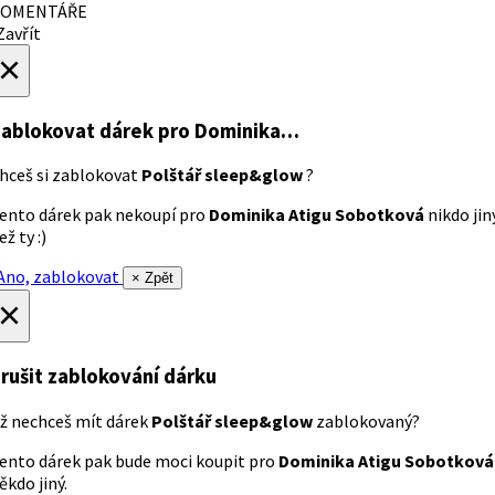
OMENTÁŘE
avřít
×
ablokovat dárek
pro Dominika…
hceš si zablokovat
Polštář sleep&glow
?
ento dárek pak nekoupí pro
Dominika Atigu Sobotková
nikdo jin
ež ty :)
no, zablokovat
× Zpět
×
rušit zablokování dárku
ž nechceš mít dárek
Polštář sleep&glow
zablokovaný?
ento dárek pak bude moci koupit pro
Dominika Atigu Sobotková
ěkdo jiný.