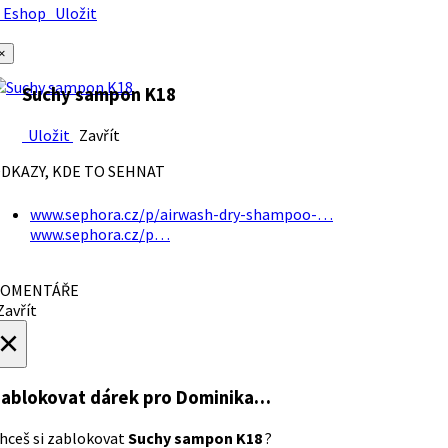
Eshop
Uložit
×
Suchy sampon K18
Uložit
Zavřít
DKAZY, KDE TO SEHNAT
www.sephora.cz/p/airwash-dry-shampoo-…
www.sephora.cz/p…
OMENTÁŘE
avřít
×
ablokovat dárek
pro Dominika…
hceš si zablokovat
Suchy sampon K18
?