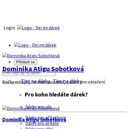
Login
Přihlásit se
Dominika Atigu Sobotková
Tipy na dárky
Tipy na dárky
Kočky milující, ne moc skromná, s vášni pro oblečení.
Pro koho hledáte dárek?
Dárky pro vás
Dárky pro přítelkyni
Dominika Atigu Sobotková
Dárky pro přítele