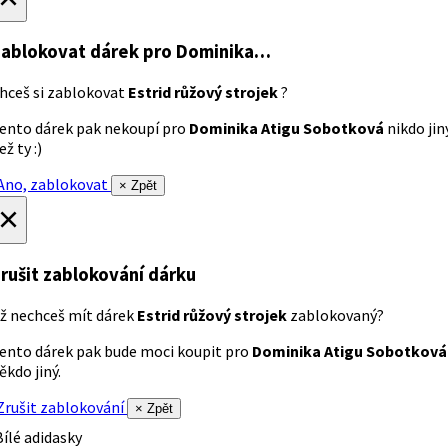
ablokovat dárek
pro Dominika…
hceš si zablokovat
Estrid růžový strojek
?
ento dárek pak nekoupí pro
Dominika Atigu Sobotková
nikdo jin
ež ty :)
no, zablokovat
× Zpět
×
rušit zablokování dárku
ž nechceš mít dárek
Estrid růžový strojek
zablokovaný?
ento dárek pak bude moci koupit pro
Dominika Atigu Sobotková
ěkdo jiný.
rušit zablokování
× Zpět