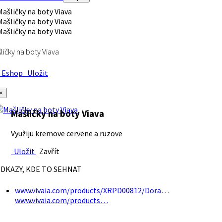
ličky na boty Viava
Eshop
Uložit
×
Mašličky na boty Viava
Využiju kremove cervene a ruzove
Uložit
Zavřít
DKAZY, KDE TO SEHNAT
www.vivaia.com/products/XRPD00812/Dora…
www.vivaia.com/products…