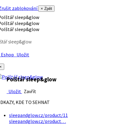
rušit zablokování
× Zpět
štář sleep&glow
Eshop
Uložit
×
Polštář sleep&glow
Uložit
Zavřít
DKAZY, KDE TO SEHNAT
sleepandglow.cz/product/11
sleepandglow.cz/product…