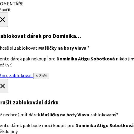
OMENTÁŘE
avřít
×
ablokovat dárek
pro Dominika…
hceš si zablokovat
Mašličky na boty Viava
?
ento dárek pak nekoupí pro
Dominika Atigu Sobotková
nikdo jin
ež ty :)
no, zablokovat
× Zpět
×
rušit zablokování dárku
ž nechceš mít dárek
Mašličky na boty Viava
zablokovaný?
ento dárek pak bude moci koupit pro
Dominika Atigu Sobotková
ěkdo jiný.