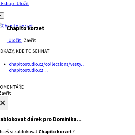
Eshop
Uložit
×
Chapito korzet
Uložit
Zavřít
DKAZY, KDE TO SEHNAT
chapitostudio.cz/collections/vesty…
chapitostudio.cz…
OMENTÁŘE
avřít
×
ablokovat dárek
pro Dominika…
hceš si zablokovat
Chapito korzet
?