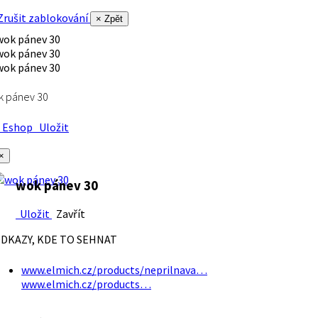
rušit zablokování
× Zpět
k pánev 30
Eshop
Uložit
×
wok pánev 30
Uložit
Zavřít
DKAZY, KDE TO SEHNAT
www.elmich.cz/products/neprilnava…
www.elmich.cz/products…