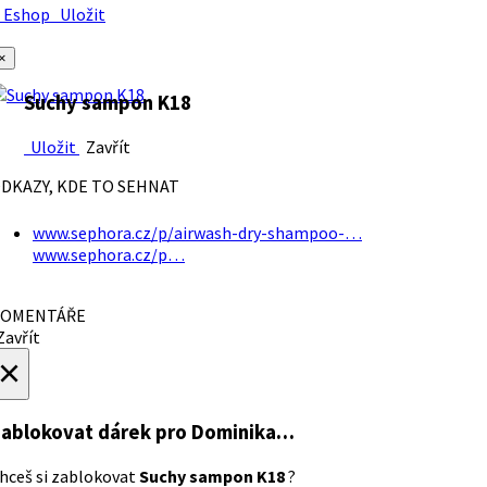
Eshop
Uložit
×
Suchy sampon K18
Uložit
Zavřít
DKAZY, KDE TO SEHNAT
www.sephora.cz/p/airwash-dry-shampoo-…
www.sephora.cz/p…
OMENTÁŘE
avřít
×
ablokovat dárek
pro Dominika…
hceš si zablokovat
Suchy sampon K18
?