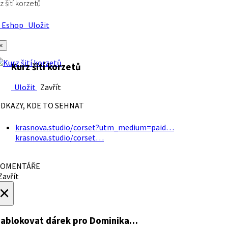
z šití korzetů
Eshop
Uložit
×
Kurz šití korzetů
Uložit
Zavřít
DKAZY, KDE TO SEHNAT
krasnova.studio/corset?utm_medium=paid…
krasnova.studio/corset…
OMENTÁŘE
avřít
×
ablokovat dárek
pro Dominika…