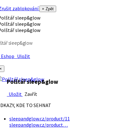
rušit zablokování
× Zpět
štář sleep&glow
Eshop
Uložit
×
Polštář sleep&glow
Uložit
Zavřít
DKAZY, KDE TO SEHNAT
sleepandglow.cz/product/11
sleepandglow.cz/product…