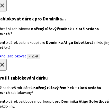
×
ablokovat dárek
pro Dominika…
hceš si zablokovat
Kožený růžový řemínek + zlatá ozdoba
runch
?
ento dárek pak nekoupí pro
Dominika Atigu Sobotková
nikdo jin
ež ty :)
no, zablokovat
× Zpět
×
rušit zablokování dárku
ž nechceš mít dárek
Kožený růžový řemínek + zlatá ozdoba
runch
zablokovaný?
ento dárek pak bude moci koupit pro
Dominika Atigu Sobotková
ěkdo jiný.