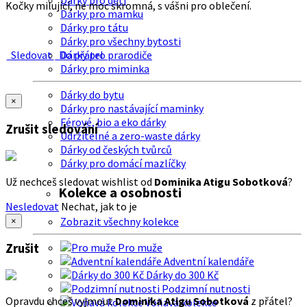
Dárky pro děti
Kočky milující, ne moc skromná, s vášni pro oblečení.
Dárky pro mamku
Dárky pro tátu
Dárky pro všechny bytosti
Sledovat
Do přátel
Dárky pro prarodiče
Dárky pro miminka
Dárky do bytu
×
Dárky pro nastávající maminky
Férové, bio a eko dárky
Zrušit sledování
Udržitelné a zero-waste dárky
Dárky od českých tvůrců
Dárky pro domácí mazlíčky
Už nechceš sledovat wishlist od
Dominika Atigu Sobotková
?
Kolekce a osobnosti
Nesledovat
Nechat, jak to je
Zobrazit všechny kolekce
×
Zrušit
Pro muže
Adventní kalendáře
Dárky do 300 Kč
Podzimní nutnosti
Opravdu chceš vyjmout
Dominika Atigu Sobotková
z přátel?
Voňavá kolekce