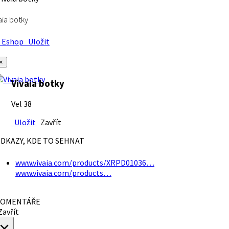
aia botky
Eshop
Uložit
×
Vivaia botky
Vel 38
Uložit
Zavřít
DKAZY, KDE TO SEHNAT
www.vivaia.com/products/XRPD01036…
www.vivaia.com/products…
OMENTÁŘE
avřít
×