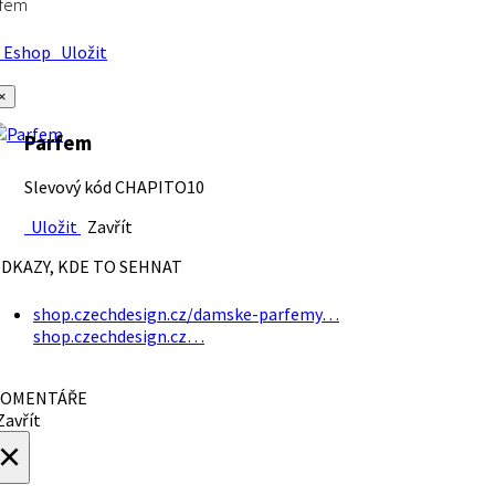
rfem
Eshop
Uložit
×
Parfem
Slevový kód CHAPITO10
Uložit
Zavřít
DKAZY, KDE TO SEHNAT
shop.czechdesign.cz/damske-parfemy…
shop.czechdesign.cz…
OMENTÁŘE
avřít
×