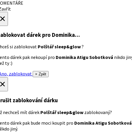
OMENTÁŘE
avřít
×
ablokovat dárek
pro Dominika…
hceš si zablokovat
Polštář sleep&glow
?
ento dárek pak nekoupí pro
Dominika Atigu Sobotková
nikdo jin
ež ty :)
no, zablokovat
× Zpět
×
rušit zablokování dárku
ž nechceš mít dárek
Polštář sleep&glow
zablokovaný?
ento dárek pak bude moci koupit pro
Dominika Atigu Sobotková
ěkdo jiný.