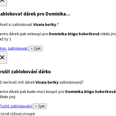
ablokovat dárek
pro Dominika…
hceš si zablokovat
Vivaia botky
?
ento dárek pak nekoupí pro
Dominika Atigu Sobotková
nikdo jin
ež ty :)
no, zablokovat
× Zpět
×
rušit zablokování dárku
ž nechceš mít dárek
Vivaia botky
zablokovaný?
ento dárek pak bude moci koupit pro
Dominika Atigu Sobotková
ěkdo jiný.
rušit zablokování
× Zpět