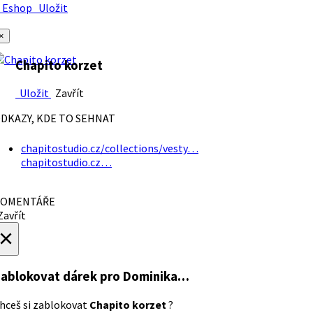
Eshop
Uložit
×
Chapito korzet
Uložit
Zavřít
DKAZY, KDE TO SEHNAT
chapitostudio.cz/collections/vesty…
chapitostudio.cz…
OMENTÁŘE
avřít
×
ablokovat dárek
pro Dominika…
hceš si zablokovat
Chapito korzet
?