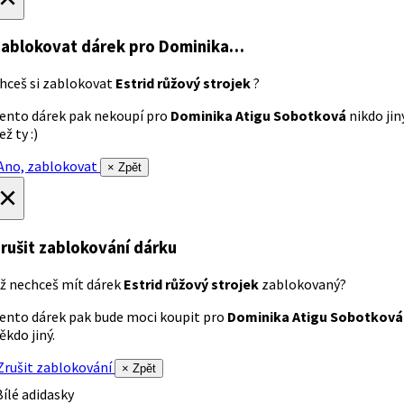
ablokovat dárek
pro Dominika…
hceš si zablokovat
Estrid růžový strojek
?
ento dárek pak nekoupí pro
Dominika Atigu Sobotková
nikdo jin
ež ty :)
no, zablokovat
× Zpět
×
rušit zablokování dárku
ž nechceš mít dárek
Estrid růžový strojek
zablokovaný?
ento dárek pak bude moci koupit pro
Dominika Atigu Sobotková
ěkdo jiný.
rušit zablokování
× Zpět