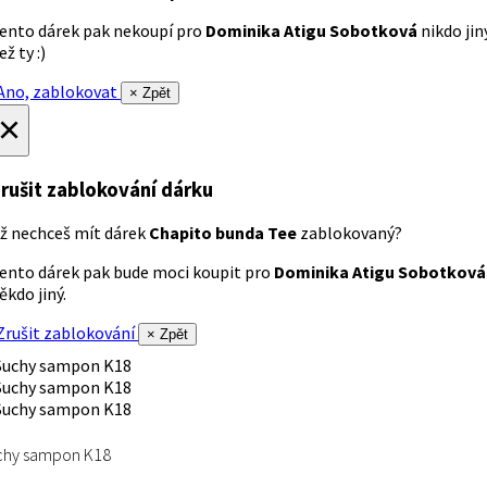
ento dárek pak nekoupí pro
Dominika Atigu Sobotková
nikdo jin
ež ty :)
no, zablokovat
× Zpět
×
rušit zablokování dárku
ž nechceš mít dárek
Chapito bunda Tee
zablokovaný?
ento dárek pak bude moci koupit pro
Dominika Atigu Sobotková
ěkdo jiný.
rušit zablokování
× Zpět
chy sampon K18