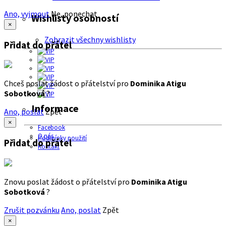
Ano, vyjmout
Ne, ponechat
Wishlisty osobností
×
Zobrazit všechny wishlisty
Přidat do přátel
Chceš poslat žádost o přátelství pro
Dominika Atigu
Sobotková
?
Informace
Ano, poslat
Zpět
×
Facebook
O nás
Podmínky použití
Přidat do přátel
Kontakt
Znovu poslat žádost o přátelství pro
Dominika Atigu
Sobotková
?
Zrušit pozvánku
Ano, poslat
Zpět
×