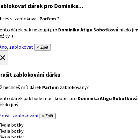
ablokovat dárek
pro Dominika…
hceš si zablokovat
Parfem
?
ento dárek pak nekoupí pro
Dominika Atigu Sobotková
nikdo jin
ež ty :)
no, zablokovat
× Zpět
×
rušit zablokování dárku
ž nechceš mít dárek
Parfem
zablokovaný?
ento dárek pak bude moci koupit pro
Dominika Atigu Sobotková
ěkdo jiný.
rušit zablokování
× Zpět