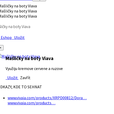
ličky na boty Viava
Eshop
Uložit
×
Mašličky na boty Viava
Využiju kremove cervene a ruzove
Uložit
Zavřít
DKAZY, KDE TO SEHNAT
www.vivaia.com/products/XRPD00812/Dora…
www.vivaia.com/products…