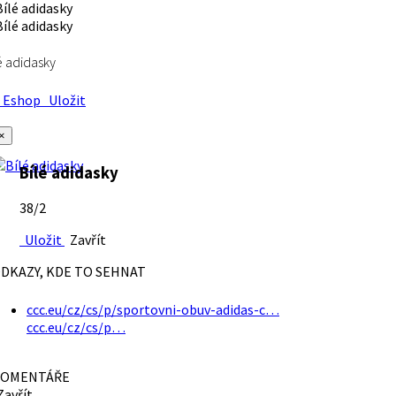
é adidasky
Eshop
Uložit
×
Bílé adidasky
38/2
Uložit
Zavřít
DKAZY, KDE TO SEHNAT
ccc.eu/cz/cs/p/sportovni-obuv-adidas-c…
ccc.eu/cz/cs/p…
OMENTÁŘE
avřít