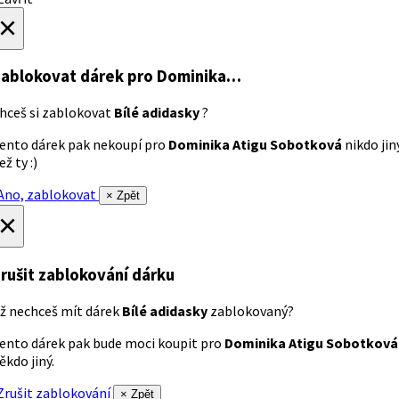
×
ablokovat dárek
pro Dominika…
hceš si zablokovat
Bílé adidasky
?
ento dárek pak nekoupí pro
Dominika Atigu Sobotková
nikdo jin
ež ty :)
no, zablokovat
× Zpět
×
rušit zablokování dárku
ž nechceš mít dárek
Bílé adidasky
zablokovaný?
ento dárek pak bude moci koupit pro
Dominika Atigu Sobotková
ěkdo jiný.
rušit zablokování
× Zpět