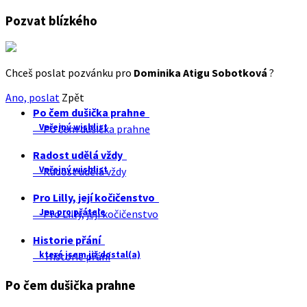
Pozvat blízkého
Chceš poslat pozvánku pro
Dominika Atigu Sobotková
?
Ano, poslat
Zpět
Po čem dušička prahne
Veřejný wishlist
Po čem dušička prahne
Radost udělá vždy
Veřejný wishlist
Radost udělá vždy
Pro Lilly, její kočičenstvo
Jen pro přátele
Pro Lilly, její kočičenstvo
Historie přání
které jsem již dostal(a)
Historie přání
Po čem dušička prahne