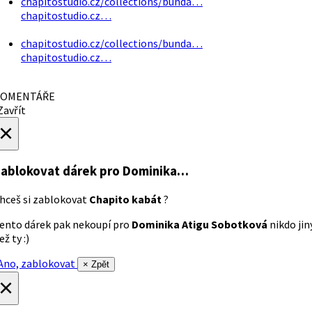
chapitostudio.cz/collections/bunda…
chapitostudio.cz…
chapitostudio.cz/collections/bunda…
chapitostudio.cz…
OMENTÁŘE
avřít
×
ablokovat dárek
pro Dominika…
hceš si zablokovat
Chapito kabát
?
ento dárek pak nekoupí pro
Dominika Atigu Sobotková
nikdo jin
ež ty :)
no, zablokovat
× Zpět
×