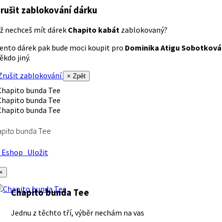
rušit zablokování dárku
ž nechceš mít dárek
Chapito kabát
zablokovaný?
ento dárek pak bude moci koupit pro
Dominika Atigu Sobotková
ěkdo jiný.
rušit zablokování
× Zpět
apito bunda Tee
Eshop
Uložit
×
Chapito bunda Tee
Jednu z těchto tří, výběr nechám na vas