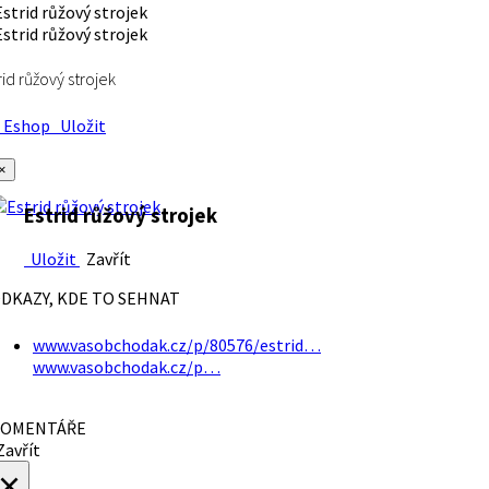
rid růžový strojek
Eshop
Uložit
×
Estrid růžový strojek
Uložit
Zavřít
DKAZY, KDE TO SEHNAT
www.vasobchodak.cz/p/80576/estrid…
www.vasobchodak.cz/p…
OMENTÁŘE
avřít
×