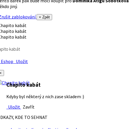
ento dárek pak bude moci koupit pro
Dominika Atigu Sobotková
ěkdo jiný.
rušit zablokování
× Zpět
pito kabát
Eshop
Uložit
×
Chapito kabát
Kdyby byl některý z nich zase skladem :)
Uložit
Zavřít
DKAZY, KDE TO SEHNAT