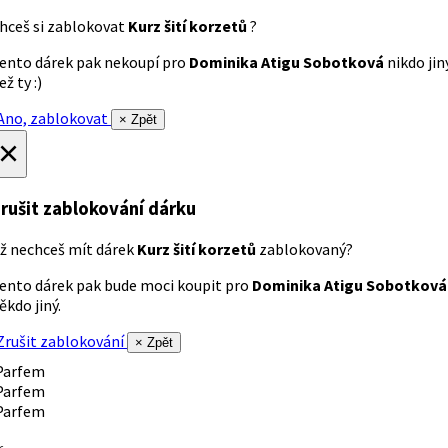
hceš si zablokovat
Kurz šití korzetů
?
ento dárek pak nekoupí pro
Dominika Atigu Sobotková
nikdo jin
ež ty :)
no, zablokovat
× Zpět
×
rušit zablokování dárku
ž nechceš mít dárek
Kurz šití korzetů
zablokovaný?
ento dárek pak bude moci koupit pro
Dominika Atigu Sobotková
ěkdo jiný.
rušit zablokování
× Zpět