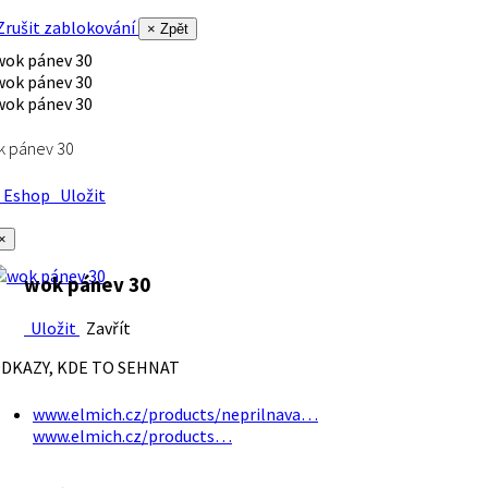
rušit zablokování
× Zpět
k pánev 30
Eshop
Uložit
×
wok pánev 30
Uložit
Zavřít
DKAZY, KDE TO SEHNAT
www.elmich.cz/products/neprilnava…
www.elmich.cz/products…