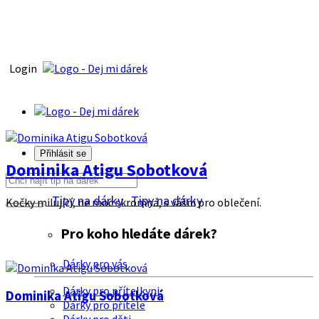
Login
Přihlásit se
Dominika Atigu Sobotková
Tipy na dárky
Tipy na dárky
Kočky milující, ne moc skromná, s vášni pro oblečení.
Pro koho hledáte dárek?
Dárky pro vás
Dárky pro přítelkyni
Dominika Atigu Sobotková
Dárky pro přítele