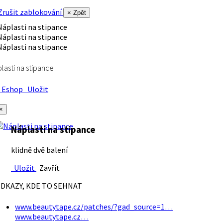
rušit zablokování
× Zpět
lasti na stipance
Eshop
Uložit
×
Náplasti na stipance
klidně dvě balení
Uložit
Zavřít
DKAZY, KDE TO SEHNAT
www.beautytape.cz/patches/?gad_source=1…
www.beautytape.cz…