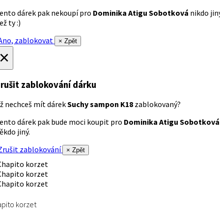
ento dárek pak nekoupí pro
Dominika Atigu Sobotková
nikdo jin
ež ty :)
no, zablokovat
× Zpět
×
rušit zablokování dárku
ž nechceš mít dárek
Suchy sampon K18
zablokovaný?
ento dárek pak bude moci koupit pro
Dominika Atigu Sobotková
ěkdo jiný.
rušit zablokování
× Zpět
pito korzet