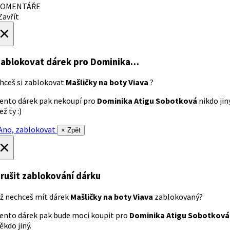
OMENTÁŘE
avřít
×
ablokovat dárek
pro Dominika…
hceš si zablokovat
Mašličky na boty Viava
?
ento dárek pak nekoupí pro
Dominika Atigu Sobotková
nikdo jin
ež ty :)
no, zablokovat
× Zpět
×
rušit zablokování dárku
ž nechceš mít dárek
Mašličky na boty Viava
zablokovaný?
ento dárek pak bude moci koupit pro
Dominika Atigu Sobotková
ěkdo jiný.