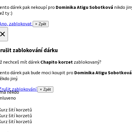
ento dárek pak nekoupí pro
Dominika Atigu Sobotková
nikdo jin
ež ty :)
no, zablokovat
× Zpět
×
rušit zablokování dárku
ž nechceš mít dárek
Chapito korzet
zablokovaný?
ento dárek pak bude moci koupit pro
Dominika Atigu Sobotková
ěkdo jiný.
rušit zablokování
× Zpět
 má někdo
mluveno