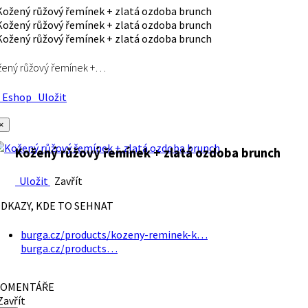
ený růžový řemínek +…
Eshop
Uložit
×
Kožený růžový řemínek + zlatá ozdoba brunch
Uložit
Zavřít
DKAZY, KDE TO SEHNAT
burga.cz/products/kozeny-reminek-k…
burga.cz/products…
OMENTÁŘE
avřít