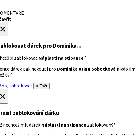
OMENTÁŘE
avřít
×
ablokovat dárek
pro Dominika…
hceš si zablokovat
Náplasti na stipance
?
ento dárek pak nekoupí pro
Dominika Atigu Sobotková
nikdo jin
ež ty :)
no, zablokovat
× Zpět
×
rušit zablokování dárku
ž nechceš mít dárek
Náplasti na stipance
zablokovaný?